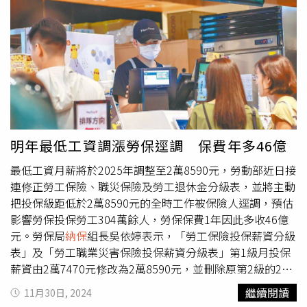
集思廣益，兼顧各方利益和權益前提，配合政府財政資源分
配，研議妥適對策，建議未來仍應持續落實現行的撥補，並
視政府財政狀況和經濟發展情形，掌握政府財政繁榮時期，
研議加大撥補的力道；找到穩健的財源，提供有效投資增長
的平台，是未來可思考的方向。勞動部官員表示，基本上撥
補的金額希望不低於過去的每年1200億元規模，研議加大
撥補力道會視政府財政適時爭取，穩定財源並非只靠勞動
部，可能需要更上位的思考。此次精算報告較上次明顯樂
觀，原因包括資產報酬率假設增加至4.5％、投保薪資增長
明年最低工資調漲勞保逕調 保費年多46億
率1.9％，投保人數則因高齡者就業及外國人來台工作等增
最低工資月薪將於2025年調整至2萬8590元，勞動部近日接
長、薪資成長增加等因素，推估2024年至2031年保費收入
連修正勞工保險、職災保險及勞工退休金分級表，並將主動
增加約2800億元，更把59歲以下退休率全面性下降。台灣
把投保級距低於2萬8590元的全時工作被保險人逕調，預估
勞工陣線祕書長孫友聯認為，此次精算報告再次顯示基金不
影響勞保投保勞工304萬餘人，勞保保費1年因此多收46億
足問題依舊存在，目前不缺改革方案，缺的是選擇的勇氣，
元。勞保局
納保
組長吳依婷表示，「勞工保險投保薪資分級
如果等到破產時間逼近再處理，勢必要用更高成本來面對，
表」及「勞工職業災害保險投保薪資分級表」第1級月投保
與其調整參數不如誠實面對。
薪資由2萬7470元修改為2萬8590元，並刪除原第2級的2萬
7600元。勞保部分工時則新增2萬7600元等級。勞工退休金
繼續閱讀
11月30日, 2024
月提繳分級表，則刪除2萬7470元等級，新增2萬8590元等