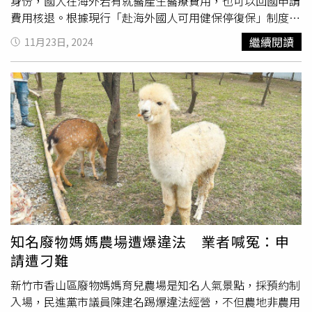
身份，國人在海外若有就醫產生醫療費用，也可以回國申請
費用核退。根據現行「赴海外國人可用健保停復保」制度，
出國超過半年可申請停保，返國後再復保。但該制度自實施
繼續閱讀
11月23日, 2024
以來引發許多爭議，最常見的是出國6個月以上已經停保，
中間沒有繳健保費，但當身體出問題後隨即回台就診，立刻
復保享受醫療資源；另一種則是相反，有國人長期旅居國
外，每年僅農曆春節回台，但沒有依照規定辦理停保，被健
保署要求補繳保費，最後民眾提起行政訴訟但被駁回。其
後，該民眾向大法官聲請釋憲，憲法法庭遂作出相關判決，
間接推動此次制度廢止。根據大法官釋憲指出，因《健保
法》施行細則規定沒有法律明確授權，違反法律保留原則，
相關條文自判決公告後2年失效；而該判決將於12月23日期
滿。對此，衛福部已經決定不修法，讓停復保制度廢止。衛
福部社保司22日預告，將刪除停復保相關條文，並增訂過渡
條款。12月23日之前已辦理停保者持續有效，直到再次入
知名廢物媽媽農場遭爆違法 業者喊冤：申
境後自動復保，之後就不能再申請停保。根據健保署統計，
請遭刁難
目前國人有效停保人數約21.3萬人，停復保制度廢止後，即
便國人長期居留國外也要持續繳交健保費，估計每年保費收
新竹市香山區廢物媽媽育兒農場是知名人氣景點，採預約制
入增加約新台幣23億元。邱泰源23日出席活動受訪時，被
入場，民進黨市議員陳建名踢爆違法經營，不但農地非農用