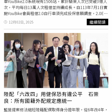
車YouBike2.0系統現有1506站，累計騎乘人次已突破3億人
次，平均每日13萬人次租借並持續成長。自113年7月1日實
施YouBike會員租借2.0自行車須完成投保意願調查，2.0E電
動輔助自行車需先投保免費公共自行車傷害險，才能租借。
繼續閱讀
12月02日, 2025
公共自行車傷害險投保率也自64％ 提升至96％。吳政諺指
出，公共自行車傷害險由政府全額負擔保費，使用者完全免
費，建議民眾下載YouBike官方APP登錄會員至「公共自行
車傷害險」專區登錄資料，騎乘時如發生意外事故，造成死
亡、失能及住院時，可憑醫療單據等文件，向保險公司申請
理賠。去年7月至今年6月以來，新北市約有70件獲得理
賠，較前一年同期間43件提高約62％。交通局表示，自明
年1月起，新北市、桃園市共同推動YouBike公共自行車全
面
納保
制度，YouBike會員必須投保免費公共自行車傷害險
才能租借騎乘YouBike2.0和2.0E；也提醒使用信用卡租車的
臨時會員，在信用卡綁定租借流程時須一併填寫投保資料後
才可借車。交通局呼籲尚未投保的YouBike會員，請盡速於
陸配「六改四」用健保恐有違公平 石崇
YouBike官網或下載YouBike APP登錄會員後，於公共自行
良：所有國籍外配規定應統一
車傷害險投保專區填寫資料，且登錄的資料務必與使用者為
同一人，以免喪失自身權益。
藍營提案修法縮短陸籍配偶取得身分證年限，從6年改4年，