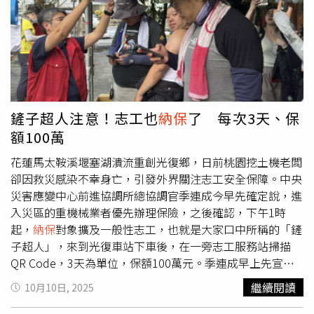
連成指出，截至11日止統計，約有1萬1105名志工完成投
保，呼籲民眾進到災區，除了注意自身安全，也務必透過
QR Code加保志工保險。他接著說明災區現況指出，目前除
了佛祖街外，已進入收尾工作，今天工作重點包含清理側溝
淤泥，總長約30公里的側溝截至昨天以清完18公里，剩下
12公里預計15日可以完成，佛祖街部分分成3區塊，其中
446巷前正在做最後優化整理，2200公尺的林田幹道剩下
鏟子超人注意！志工也
納保
了 每次3天、保
600公尺可以打通，另外也會打通所有灌溉渠道。至於保安
額100萬
寺沙包堆置部分，季連成認為還要再加強，他說，目前雖然
已經完成6萬包，但會加到8萬份，提供民眾防汛需求，以及
花蓮馬太鞍溪堰塞湖潰流重創光復鄉，日前桃園挖土機老闆
做農田瘀土覆蓋使用，避免下雨流入市區街道，造成二次傷
卻因救災感染不幸身亡，引發外界關注志工安全保障。中央
害。另外，他還提到，目前農田邊坡已有100公尺鋪上防水
災害應變中心前進協調所總協調官季連成今早先確定說，進
袋，至後上下都會用沙包壓制固定，這樣下雨淤泥就不會流
入災區的重機械業者優先辦理保險，之後確認，下午1時
到道路跟溝渠。
起，
納保
對象擴及一般性志工，也就是大家口中所稱的「鏟
子超人」，來到光復車站下車後，在一旁志工服務站掃描
QR Code，3天為單位，保額100萬元。季連成早上先宣
布，志工投保，分為2個部分，今天開始只要進入到災區的
繼續閱讀
10月10日, 2025
重機械業者、操作業者，優先辦理保險，會以3天為1個單
位，提供QR Code掃描，也會用GPS的足跡認定災區，一般