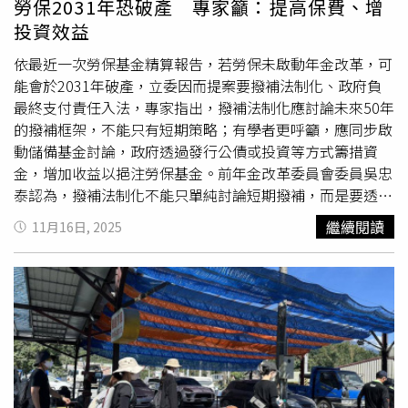
勞保2031年恐破產 專家籲：提高保費、增
是，對於其他國籍的這個外配，他的父母親是沒有這個規
投資效益
定，他只能來台探親，沒有辦法用依親的方式來入籍，取得
我們健保的資格，這個是兩者之間的差異，公平正義是重點
依最近一次勞保基金精算報告，若勞保未啟動年金改革，可
是在這個地方。對於李彥秀的批評，石崇良表示，謝謝指
能會於2031年破產，立委因而提案要撥補法制化、政府負
教，其實他是事務官上來，長期以來都是按照我們本來的專
最終支付責任入法，專家指出，撥補法制化應討論未來50年
業去做各項評估。修法說實在不是衛福部的業務，只是大家
的撥補框架，不能只有短期策略；有學者更呼籲，應同步啟
提到健保，我們比較了中國大陸籍、外國籍，確實規定有不
動儲備基金討論，政府透過發行公債或投資等方式籌措資
公平，如果要一致，那大家都應該一致。
金，增加收益以挹注勞保基金。前年金改革委員會委員吳忠
泰認為，撥補法制化不能只單純討論短期撥補，而是要透過
朝野共同擘畫出撥補框架，如規畫50年撥補計畫、是否要把
繼續閱讀
11月16日, 2025
10餘兆精算負債全數撥補完畢等。他更指出，勞保年改不應
只有撥補，也要討論提高的勞保費率上限，墊高勞工退休
金，如此一來，預估可讓勞保基金再延後2至3年破產。上一
屆立院會期曾有委員提出為期50年的《勞工保險財務永續特
別條例》，盼把8成超徵稅收用來成立基金，並設立專責單
位管理，但最後僅排入院會並未進行實質討論無疾而終。淡
江大學風險管理與保險系副教授郝充仁認為，政府希望可以
把勞保基金維持在1兆元左右，而目前尚能維持的關鍵就是