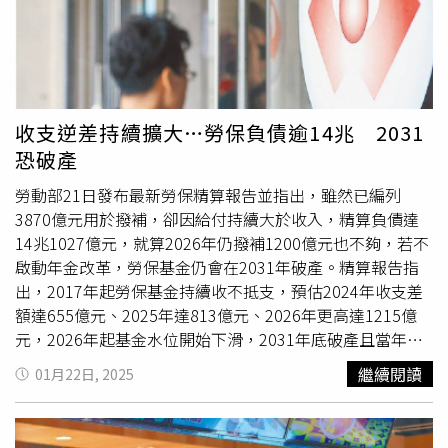
給付18個療程與18個月（約26個療程），每位病友有機會
省下120多萬至180多萬元不等之藥費，推估首年即會有破
千名病友受惠，至第五年時則每年增加至約1,700病友。乳
癌年新增數突破1萬7！HER2標靶改寫高惡性命運 不斷進
化：單標靶→雙標靶→皮下注射依最新111年癌症登記報
告，乳癌依舊蟬聯女性癌症發生率第一名，新增個案數更一
收支逆差持續擴大…勞保負債逾14兆 2031
舉突破1萬7千人，成為新增數最多的第一名，幾乎與男女
恐破產
10大癌症冠軍的肺癌並駕齊驅。陳守棟理事長說，從癌登數
據分析，乳癌絕對是發生率的冠軍，診間經常可以看到40多
勞動部21日發布最新勞保精算報告並指出，雖然已編列
歲、甚至30多歲的患者，對這些仍在職場衝刺或身為家庭照
3870億元用於撥補，卻因給付持續大於收入，精算負債達
護支柱的女性來說，雖乳癌治療已有大幅進步，但在長時間
14兆1027億元，就算2026年仍撥補1200億元也不夠，若不
的治療下，仍會帶來不小的負擔。
啟動年金改革，勞保基金仍會在2031年破產。精算報告指
出，2017年起勞保基金持續收不抵支，預估2024年收支差
額達655億元、2025年達813億元、2026年更高達1215億
元，2026年起基金水位開始下滑，2031年底破產且當年基
金餘額為負846億元。勞動部勞動保險司長陳美女指出，隨
繼續閱讀
01月22日, 2025
著領取老年年金人數增加，收支逆差將持續擴大，未來持續
鼓勵中高齡勞工續留職場，強化
納保
跟給付審查、強化基金
運用與投資。精算報告建議，勞工保險財務安全改革，尚待