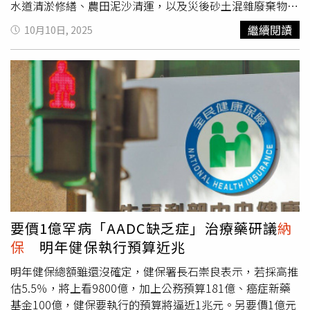
復站進出站人次，進站863人，出站14021人，合計14884
水道清淤修繕、農田泥沙清運，以及災後砂土混雜廢棄物分
人。
類去化等，經費上限提高250億元；其中，堰塞湖相關復原
繼續閱讀
10月10日, 2025
重建工作施行至2030年12月31日。此外，卓榮泰強調，政
府應從中汲取教訓，強化減災措施與防災整備訓練，他請政
院祕書長張惇涵及政委們針對中央與地方各自主責及共同合
作項目，建立更強化、更完整的標準作業程序，形成更佳的
團隊合作模式。為釐清堰塞湖現況，林保署已2次派員實地
踏勘。林保署昨指出，根據近期觀測與模型分析顯示，目前
整體壩體結構發生全面性破壞的可能性低，然而溢流河道兩
側邊坡由於坡度高陡、地質鬆軟，萬一遭遇豪大雨或地震，
很有可能再發生局部崩滑。另外，中央災害應變中心前進協
調所總協調官季連成9日指出，衛福部確保災區志工搶災安
全，已擬定保險方案，所有經徵募、徵調的專業志工，如重
機具業者、水電業者只要抵達災區都會由中央幫忙保險。衛
要價1億罕病「AADC缺乏症」治療藥研議
納
福部主祕劉玉娟補充說明，屆時會架設保險資料登錄網站，
保
明年健保執行預算近兆
提供QR Code讓各部徵調志工時掃碼填寫，最快今天起開始
投保。最高保額100萬元，
納保
對象為接受中央各部會徵調
明年健保總額雖還沒確定，健保署長石崇良表示，若採高推
投入搶災的專業志工、接受分流調派的「鏟子超人」，保費
估5.5％，將上看9800億，加上公務預算181億、癌症新藥
由賑災基金會支應。
基金100億，健保要執行的預算將逼近1兆元。另要價1億元