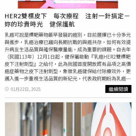
HER2雙標皮下 每次療程 注射一針搞定－
妳的珍貴時光 健保護航
乳癌可說是標靶藥物最早發展的癌別，目前選擇已十分多元
與進步，乳癌治療已趨向長期抗戰的與癌共存，如何有效提
升病友生活品質與確保醫療量能，成為重要的課題。自去年
（民國113年）12月1日起，健保署啟動『乳癌HER2雙標靶
皮下注射劑型』之給付，此為我國首度開放既有品項之高價
癌症藥物之皮下注射劑型，象徵乳癌健保給付除療效外，更
邁入進一步重視生活品質的新紀元，代表政府期盼為乳癌病
友保留珍貴時間的心意，專家表示此一給付也可望減輕醫療
繼續閱讀
01月22日, 2025
量能，製造雙贏。台灣乳房醫學會陳守棟理事長表示，本次
給付之HER2雙標靶皮下注射最大的優勢就是『給藥時間大
幅縮短』，能將本來須注射2～3小時的給藥時間，縮短成僅
剩5～8分鐘！衛生福利部中央健康保險署石崇良署長說，
納
保
族群含括早期與轉移性乳癌，讓處於疾病不同階段廣大的
病友都有機會由醫師協助申請使用，早期與晚期分別最多可