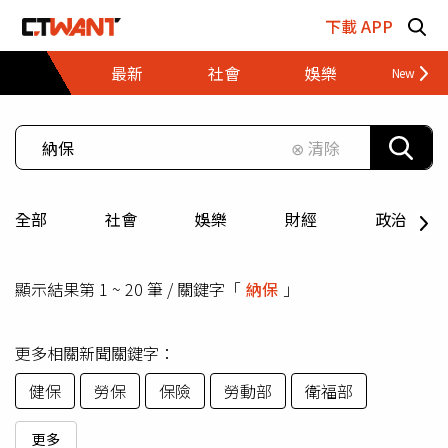
跳至主要內容區塊
下載 APP
最新
社會
娛樂
財經
⊗ 清除
全部
社會
娛樂
財經
政治
顯示結果第 1 ~ 20 筆 / 關鍵字「
納保
」
更多相關新聞關鍵字：
健保
勞保
保險
勞動部
衛福部
更多