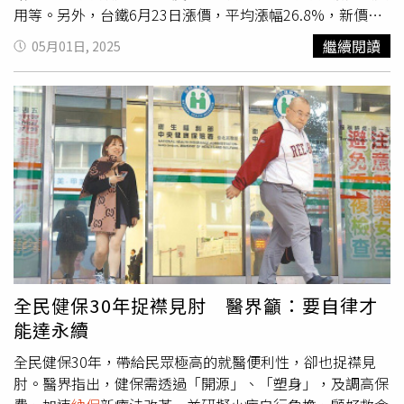
用等。另外，台鐵6月23日漲價，平均漲幅26.8%，新價格
自5月26日起訂票適用；赴泰旅遊必須在預定抵達日期前3
繼續閱讀
05月01日, 2025
天內，提交泰國數位入境卡。以下是5月新制，一次看完所
有新措施。綜合所得稅綜合1.報稅延長、4大減稅措施上路
財政部延長綜合所得稅及營利事業所得稅申報及繳納期限，
從原本的5月31日延長至6月30日。今年綜所稅報稅有4大新
制變動，基本生活費提高至21萬元；每人免稅額提高至9.7
萬元，標準扣除額調整為13.1萬元；幼兒學前扣除額除了取
消排富條款；租金支出扣除額改為特別扣除額，上限提高至
18萬元。民眾可選擇綜合所得稅手機報稅。（圖／方萬民
攝）2.房屋稅2.0開徵房屋稅2.0制度5月首度開徵，開徵件數
963萬件，稅額為1028億元。房屋稅2.0規定自住房屋要設
戶籍，才能享受1.2%優惠稅率，設戶籍的時間延後到6月2
日。3.台鐵漲價台鐵6月23日起正式調漲票價，平均漲幅
全民健保30年捉襟見肘 醫界籲：要自律才
26.8%，自5月26日起訂票即採新價格。4.健保7大新制包括
能達永續
投入42.2億元推出「改善急診壅塞支付標準調整案」；另外
還通過多項重大給付，包括居家血液透析、產科夜間例假日
全民健保30年，帶給民眾極高的就醫便利性，卻也捉襟見
接生自然產加成給付、預立醫療照護諮商給付對象放寬、基
肘。醫界指出，健保需透過「開源」、「塑身」，及調高保