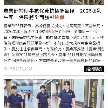
道，為豪華五星級狩獵度假區，主打「非洲五霸」（獅子、
水牛、犀牛、獵豹與象群）體驗，每晚雙人入住費用高達約
農業部補助半數保費抗極端氣候 2026起乳
新台幣3.6萬元（折合900英鎊），事發時園區客滿，尚不清
牛死亡保險將全面強制
納保
楚是否有遊客目擊攻擊全程。值得注意的是，這已是園區一
年多來第二起致命大象攻擊。2023年3月，一名36歲員工大
農業部23日表示，為降低農民損失、防範病死牛不當流用，
衛．坎德拉（David Kandela）在引導象群時遭攻擊，並被
2026年起打算將乳牛強制
納保
死亡保險，並補助一半保
象群拖入叢林，最終不幸喪命。康拉迪之死引發各界對野生
費，屆時每頭乳牛保費，酪農僅須負擔不到新台幣千元。極
動物保護區安全規範的關注，專家提醒，即便是具多年經驗
端氣候與瘟疫問題屢見不鮮，不時造成大規模農畜產品損
的專業人士，也必須保持高度謹慎，因為大象雖看似溫和，
失，農友往往求償無門。有鑑於此，農業部推動《農業保險
但在某些情況下可能表現出極端攻擊性。康拉迪長期致力於
法》並自2021年元旦上路至今，當年 5月1日起就推動豬隻
野生動物保護，尤其對大象懷有高度熱情，經常親自拍攝牠
死亡保險全面
納保
，在當時是全台第一個全面投保的政策性
們。（圖／翻攝自Gondwana臉書）
農業保險，希望透過保險降低農民損失，也防範死掉的家畜
繼續閱讀
07月23日, 2025
遭受不當流用。農業部官員透露，2026年起，乳牛也將強
制
納保
，有望降低酪農損失，同樣也防範死牛遭不當流用，
屆時農業部也將補助一半保費，以現行每頭保費1,850元來
講，農戶僅需扛925元，不到千元。官員進一步指出，國內
目前投保「乳牛死亡保險」比率其實已破8成，以戶數來
講，投保酪農戶數已超過300戶。官員預告，2026年強制納
入全體乳牛死亡保險後，除了降低農民損失及防範死豬不當