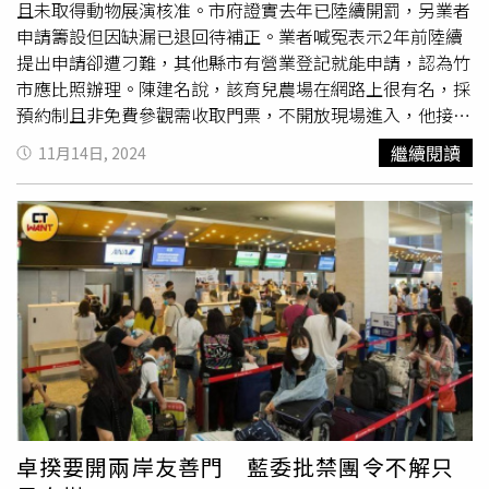
問及停復保爭議，他強調「所有國人都要加入健保才公
且未取得動物展演核准。市府證實去年已陸續開罰，另業者
平」，並表示2年來已經徵詢很多意見，大致上就偏向讓制
申請籌設但因缺漏已退回待補正。業者喊冤表示2年前陸續
度恢復公平性。至於此措施是否引發海外國人反彈，邱泰源
提出申請卻遭刁難，其他縣市有營業登記就能申請，認為竹
重申：「大家都
納保
會比較全面且合乎全民健保制度，如果
市應比照辦理。陳建名說，該育兒農場在網路上很有名，採
在國外有相關醫療產生的治療費用，可以申報費用核退。」
預約制且非免費參觀需收取門票，不開放現場進入，他接獲
檢舉前往了解時發現確實遊客不少，山羊、羊駝和水豚在開
繼續閱讀
11月14日, 2024
放空間行動，更有遊客餵食動物。陳建名指出，該農場無合
法登記，質疑農地未作農用，是否符合《區域計畫法》規
範？且動物在開放空間供人觸摸及餵食，是否違反《動保
法》？此外，包括動物生活條件是否符合規定，及農場是否
有
納保
公共安全險等，都無公開資訊，盼市府加強輔導或依
法處置。產發處長許智堡回應，去年接獲檢舉該農場後，就
針對未取得動物展演申請，依照《動保法》陸續開罰4次，
累計裁罰50萬元，有關農地非農用部分，已移請地政處依
《區域計畫法》處理。地政處表示，廢物媽媽育兒農場用地
為特定農業區農牧用地，經市府認定未依規作農業使用，於
今年5月13日裁處10萬元罰鍰。另違反《區域計畫法》部
分，目前由農業單位通知限期改善中，如未改善，將依法裁
卓揆要開兩岸友善門 藍委批禁團令不解只
處。業者則喊冤，表示類似的農場在台灣各地都有，2年前