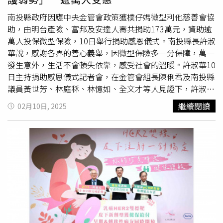
度快，雖然藥價高，但過了專利期，替代率近9成，而這些
過了專利期的藥，台灣健保仍高價給付，結果找不到財源買
南投縣政府因應中央金管會政策獲樸仔媽微型利他慈善會協
新藥。政府要讓民眾知道學名藥、生物相似藥是安全、有品
助，由明台產險、富邦及安達人壽共捐助173萬元，資助逾
質的，如同開車，有人堅持開賓士，有人只要Toyota，若要
萬人投保微型保險，10日舉行捐助感恩儀式。南投縣長許淑
賓士（原廠藥），就讓民眾多付一點錢。
華說，感謝各界的善心義舉，因微型保險多一分保障，萬一
發生意外，生活不會頓失依靠，感受社會的溫暖。許淑華10
日主持捐助感恩儀式記者會，在金管會組長陳俐君及南投縣
議員黃世芳、林庭秝、林憶如、全文才等人見證下，許淑華
頒發感謝狀給樸仔媽微型利他慈善會祕書長孫鵬程、明台產
繼續閱讀
02月10日, 2025
物保險公司經理江浤璋、富邦人壽經理黃建溢、安達人壽副
總李映慧等人，感謝各界協助縣府新增開辦「微型住宅綠能
綜合保險」及「埔里鎮、仁愛鄉原住民微型保險」2項微型
保險。許淑華致謝說，明台產險捐助23萬元，資助縣內低收
入戶投保微型住宅綠能保險，有2259戶受惠；富邦人壽、
安達人壽分別捐助100萬元、50萬元推動原住民微型保險，
將埔里鎮、仁愛鄉15歲以上、65歲以下的原住民
納保
，若
發生意外最高可領理賠金20萬元，約1萬913人受惠，萬一
發生意外，生活不會頓失依靠。