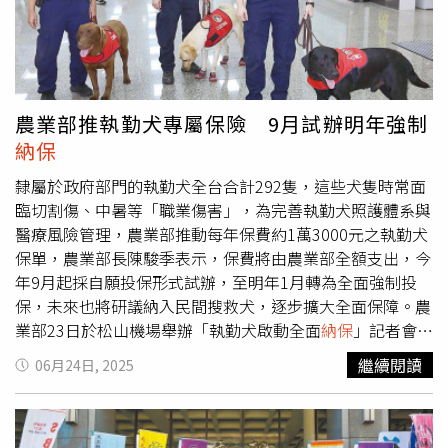
流用，保護食安降低風險外，也能藉此強化農業部掌握乳牛
頭數，強化管理。曾任第三屆中華民國酪農協會理事長的酪
農戶顏志輝則回顧，家畜死亡一直都有提供保險，像一頭數
十萬的乳牛，有「乳牛死亡保險」更是行之有年，不過大多
是各地農會自行承辦，政府補助保險費大約3成左右，其實
農業部推執勤犬專屬保險 9月試辦明年強制
並不多。酪農戶顏志輝（圖）直指極端氣候之下，乳牛死亡
納保
保險100％
納保
有其必要。（圖／劉耿豪攝）顏志輝向
CTWant坦言，現在颱風風災還有高溫熱傷害等問題幾乎年
隸屬於政府部門的執勤犬全台合計292隻，這些犬隻時常面
年來，小規模農戶面對農損真的吃不消，在酪農多次期盼增
臨切割傷、中暑等「職業傷害」，為完善執勤犬照護體系與
加保費與補助規模，主管機關陸續重新設計保單後，未來有
醫療風險管理，農業部推動每年保費約1萬3000元之執勤犬
能夠達到50％保費是功德一件，希望能如期上路，並加強宣
保單，農業部長陳駿季表示，保費將由農業部全額支出，今
傳。
年9月起採自願投保形式試辦，至明年1月轉為全面強制投
保，未來也將研議納入民間搜救犬，逐步擴大全面保障。農
業部23日於松山機場舉辦「執勤犬啟動全面
納保
」記者會，
並邀請相關動保人士出席，台灣工作犬發展協會理事長關心
繼續閱讀
06月24日, 2025
羚指出，執勤犬最常面臨的緊急危害為中暑、切割傷等，其
中又以中暑為最大宗，其次則還有癌症等疾病也不時發生，
但高額醫療費用也讓執勤單位及飼主承受沉重負擔。關心羚