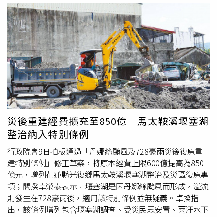
志工辦法仍在確認中。志工到光復車站旁志工分配站，掃描
QR Code投保。（圖／中國時報王志偉攝）志工到光復車站
旁志工分配站，掃描QR Code投保。（圖／中國時報王志偉
攝）到中午，中央災害應變中心前進協調所確定將志工加入
納保
，也就是大家所稱「鏟子超人」，每次加保以3天為單
位，保額100萬元，政府幫忙投保、支付保費，志工到花蓮
光復火車站旁，志工分流（分配）站（車站門口左邊約100
公尺大帳篷區）掃描QR Code後投保，每天上午8時至下午
4時。張姓志工說，稍早在活動中心的時候，有一個年輕志
工就昏倒送醫，過程後續療養狀況其實上需要支援，因為到
災後重建經費擴充至850億 馬太鞍溪堰塞湖
災區熱情付出，可是不知道擔負的危險性，政府可以提供
納
整治納入特別條例
保
服務很好，雖然來這邊只是短暫的1天、2天，但有保障對
志工來說是很好的幫助。消防局今中午也接獲報案，光復鄉
行政院會9日拍板通過「丹娜絲颱風及728豪雨災後復原重
佛祖街災區有一男子腳部遭異物卡在水溝，動彈不得，情況
建特別條例」修正草案，將原本經費上限600億提高為850
危急，消防局光復分隊與救護車前往搶救，現場使用破壞工
億元，增列花蓮縣光復鄉馬太鞍溪堰塞湖整治及災區復原專
具及液壓撐開器具，才將男子脫困，據悉男子是到災區協助
項；閣揆卓榮泰表示，堰塞湖是因丹娜絲颱風而形成，溢流
水溝清淤志工。幸無大礙。今天國慶連續假期，仍有大量志
則發生在728豪雨後，適用該特別條例並無疑義。卓揆指
工用入光復災區，根據台鐵公司資料，統計到下午2時，光
出，該條例增列包含堰塞湖調查、受災民眾安置、雨汙水下