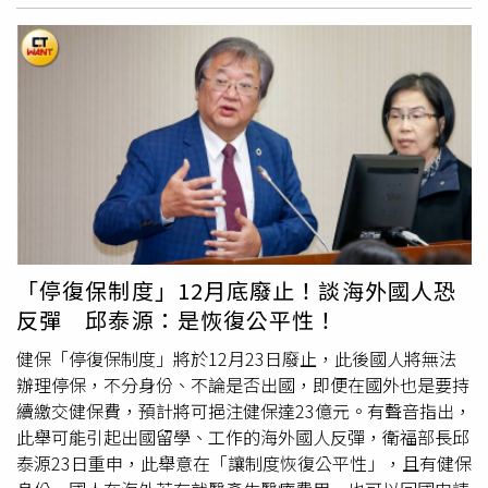
級，其餘維持不變。吳依婷說，勞保局將主動針對勞保及就
保投保薪資為2萬7470元、2萬7600元全時工作的勞工，逕
調至2萬8590元，而若註記為部分工時的勞（就）保投保薪
資為2萬7470元的勞工，將調整至2萬7600元。而職災保險
下限為最低工資，因此原本投保薪資為2萬7470元及2萬
7600元的被保險人，將一併調整至2萬8590元。吳依婷說，
逕調將影響投保勞工保險勞工人數304萬餘人、就業保險為
116萬餘人、職災保險則有421萬人。勞工退休金為124萬
人，每年勞保保費收入會因此增加46億、就業保險增加1.5
億元、職災保險增加1.2億元，勞工退休金為9.8億元。勞保
局提醒，逕調相關事宜，將於2024年11月份繳款單背面印
「停復保制度」12月底廢止！談海外國人恐
製通函周知投保單位，逕調的勞工名單，將在2025年2月25
反彈 邱泰源：是恢復公平性！
日前寄發的異動被保險人計費清單載明，若與實際情形不
符，事業單位可向勞保局反映。
健保「停復保制度」將於12月23日廢止，此後國人將無法
辦理停保，不分身份、不論是否出國，即便在國外也是要持
續繳交健保費，預計將可挹注健保達23億元。有聲音指出，
此舉可能引起出國留學、工作的海外國人反彈，衛福部長邱
泰源23日重申，此舉意在「讓制度恢復公平性」，且有健保