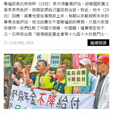
衛福部長石崇良昨（28日）表示須審慎評估，卻被國民黨立
委李彥秀批評，政務官把自己當成政治官。對此，他今（29
日）回應，其實他是從事務官上來，長期以來都按照本來的
專業去做評估，修法說實在不是衛福部的業務，只是大家提
到健保，我們比較了中國大陸籍、外國籍，確實規定有不
公。石崇良出席「癌灣癌症基金會第十九屆十大抗癌鬥士頒
獎典禮」時表示，以《健保法》的規定，那目前對於非中華
繼續閱讀
11月29日, 2025
民國國籍者，要加入健保大概只有3個方式。第1，是在台有
居住、居留6個月以上；第2，直接受僱，立刻就可以生效；
第3就是在台灣出生的新生兒。衛福部長石崇良今出席「台
灣癌症基金會第十九屆十大抗癌鬥士頒獎典禮」。（林周義
攝）對於陸配入籍的時間從5年變4年，有什麼影響？石崇良
說，從健保的
納保
的權益來講，如果我們比較目前的中配跟
其他國籍的外國籍配偶來比較，在健保加保的程序上是一致
的，它沒有差異。也就是說，如果你有居留、居住、設籍
（不是入籍），居留6個月以上，或者是直接受僱，都可以
納入健保。那差別在什麼地方呢？石崇良說，差別是在，如
果是中配取得了我們的國籍，那麼他70歲以上的父母，就可
以依親的方式來台設籍，6個月之後就可以加入健保。但