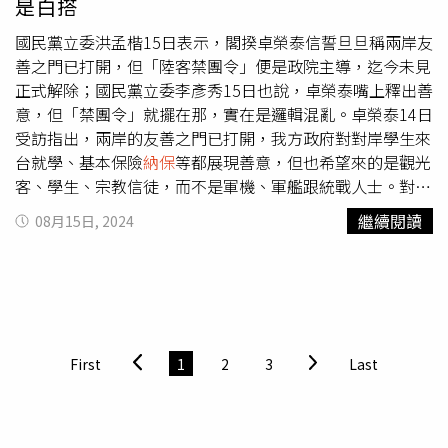
是白搭
就陸續申請被市府刁難，強調休閒農場1公頃以上就可以申
請，農業面積已經達70％，至少有0.8公頃種植牧草，確實
國民黨立委洪孟楷15日表示，閣揆卓榮泰信誓旦旦稱兩岸友
有農業行為，已做更多合法申請卻得不到許可，周邊縣市有
善之門已打開，但「陸客禁團令」便是政院主導，迄今未見
開放營業登記就可以申請休閒農場，希望新竹市比照辦理。
正式解除；國民黨立委李彥秀15日也說，卓榮泰嘴上釋出善
意，但「禁團令」就擺在那，實在是邏輯混亂。卓榮泰14日
受訪指出，兩岸的友善之門已打開，我方政府對對岸學生來
台就學、基本保險
納保
等都展現善意，但也希望來的是觀光
客、學生、宗教信徒，而不是軍機、軍艦跟統戰人士。對
此，洪孟楷質疑，難道六月頒布的「禁團令」解除了嗎?行
繼續閱讀
08月15日, 2024
政院應正式通知，而兩岸本來就該和平穩定發展，畢竟只要
在對台灣有利、我方也能夠捍衛自己主權的情況下，兩岸互
動發展是正常現象。他說，禁團令是總統賴清德政府頒布，
若說現在兩岸友善，請政府說明「禁團令」是否解除，以及
解除的時間與樣態，否則只是白搭。李彥秀則說，賴清德總
統與卓榮泰內閣上任不到一季，便常出現閣員互相打臉，甚
First
1
2
3
Last
至院長與總統態度180度不同的荒謬劇碼。他舉例，卓榮泰
稱歡迎宗教信徒虔誠地來台交流，但2024年上半年以「宗
教教義研習」名義來台的陸籍人士，小計僅有64人次，遠低