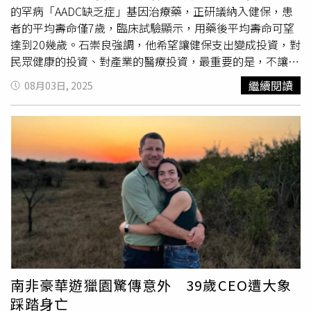
的罕病「AADC缺乏症」基因治療藥，正研議納入健保，患
者的平均壽命僅7歲，臨床試驗顯示，用藥後平均壽命可望
達到20幾歲。石崇良強調，他希望讓健保支出變成投資，對
民眾健康的投資、對產業的醫療投資，最重要的是，不讓國
際新藥不選擇台灣，能有更多的臨床試驗在台進行，讓病患
繼續閱讀
08月03日, 2025
及早用藥。對於新藥納健保，台大醫院2012年執行了首例
CAR-T治療，因價格很貴，2023年11月健保才收載，從原本
1500萬元，協商至819萬，用於急性淋巴性白血病、瀰漫性
大B細胞淋巴瘤第3線治療。石崇良說，目前世界的趨勢是
將CAR-T列為第2線治療，也就是病患做完化療後，下個選
擇可以是骨髓移植或CAR-T。石崇良表示，世界上已有不同
的CAR-T產品問世，健保給付的是瑞士的產品，現有美國的
產品準備輸台。他相信台灣有能力自己做出CAR-T，到時就
可用更實惠的價格照顧更多人，從第3線治療改為第2線。另
一款備受關注的天價新藥為AADC缺乏症的基因治療藥，為
美國公司在台研發的產品。石崇良說，AADC缺乏症的病患
類似巴金森氏症，多巴胺、血清素不足，導致肢體不協調、
南非豪華遊獵園驚傳意外 39歲CEO遭大象
無力，這類病患平均壽命只有7歲，而使用新藥後，平均壽
踩踏身亡