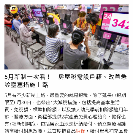
今被以「聘僱人數未達5人」為由，未強制納入勞保，儘管
雇主能自願為其加保，家事移工仍被制度性排除。台灣照顧
勞動產業工會代表Marni表示，家庭看護工只被納入職災保
險，雖能提供醫療費用、傷殘補助，但無法因應日常真正面
對的風險跟需求，她的好友Thia罹患子宮肌瘤，因為沒有勞
保，生病及恢復期間完全沒有收入，也無法請病假並領有津
貼。她質疑，難道只因為工作地點在家庭，就不被當成真正
勞工？家庭看護工就不可能生病、懷孕、生產，也不需要老
年生活保障？24小時待命、工作沉重、責任重大，卻得不到
應有的保障。桃園市家庭看護工職業工會代表Carol強調，
家庭看護工不是要求特別待遇，只是希望像台灣其他勞工一
5月新制一次看！ 房屋稅需設戶籍、改善急
樣被尊嚴、公平與平等的法律保障對待，國際勞工組織第
診壅塞措施上路
189號公約也明確指出，家事勞工應享有不亞於其他勞工的
社會保障。勞保是生存必要保障，呼籲政府將他們納入勞
5月有不少新制上路，最重要的就是報稅，除了延長申報期
保。勞動部勞動力發展署組長蘇裕國表示，家事移工2022
限至6月30日，也祭出4大減稅措施，包括提高基本生活
年起已是勞工職業災害保險強制
納保
對象，雇主也需為其投
費、免稅額、標準扣除額，以及擴大幼兒學前扣除額適用年
保新台幣30萬元的意外保險，但若要強制納入勞保，涉及到
齡。醫療方面，衛福部提供2次產後免費心理諮商，健保也
所有受僱於個人的勞工，需要各界討論才能推動，現階段將
有7項新制開跑，包括居家血液透析納給付、預立醫療照護
持續透過多管道鼓勵雇主與移工合意自願加保。
諮商給付對象放寬，並首度把食品
納保
，給付母乳補充品費