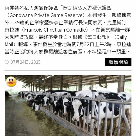
命可增至20幾歲，但要價1億元。石崇良表示，該藥已在3
月取得藥證，正在專家會議討論中，需要好的財務模式才能
南非著名私人遊獵保護區「岡瓦納私人遊獵保護區」
支應。目前食藥署核准的天價藥品共有6款，其中已收載健
（Gondwana Private Game Reserve）本週發生一起驚悚意
保的是SMA罕藥、CAR-T，正在專家會議討論的則有黑矇症
外，39歲的企業家暨多家企業執行長法蘭索瓦．克里斯汀．
及AADC缺乏症的罕藥。
康拉迪（Francois Christiaan Conradie），在嘗試驅離一群
大象時遭攻擊，最終不幸身亡。根據《每日郵報》（Daily
Mail）報導，事件發生於當地時間7月22日上午8時，康拉迪
當時正協助將大象群驅離遊客住宿區，不料過程中一頭重達
6公噸的公象突然衝向他，並以象牙頂撞、反覆踩踏，導致
繼續閱讀
07月24日, 2025
康拉迪當場重傷。儘管護林員全力搶救，仍未能挽回性命。
康拉迪同時是運動管理公司Caylix Group的擁有者，擁有動
物學、動物研究、商學與行銷等學位，長期致力於野生動物
保護，對大象更懷有高度熱情，經常親自外出拍攝牠們的生
態照。他的員工形容他「是一位有遠見的領袖，並且深愛大
自然」，但也提醒「大象即使在保護區內，依然是野生動
物，必須保持警戒」。「岡瓦
納保
護區」發聲明悼念，稱康
拉迪不僅是一位經營者，更是「領袖、導師與家人」，並請
求外界給予家屬隱私，避免過度揣測，強調相關調查仍在進
行。該保護區位於莫塞爾灣（Mossel Bay）鄰近的花園大