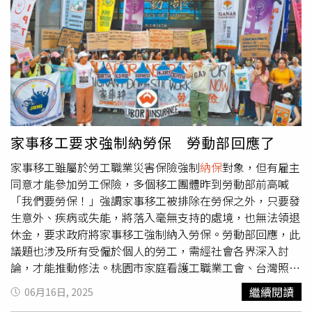
舉例，曾有退休執勤犬罹患癌症，而治療重擔便落在飼主身
上，但動輒數十萬的醫療費用單靠飼主其實難以承擔，還需
要藉助協會募款，才能完成治療。陳駿季表示，增訂執勤犬
強制
納保
規定，盼能打造動物健康福利永續新典範，而首波
對象為「服役期間之執勤犬」，9月起先以自願投保形式試
辦，明年1月起強制實施，所有保費由農業部全額支應，未
來也將研擬退役後執勤犬、民間工作犬納入保險。合作的南
山產物說明，保單考量執勤犬面臨的意外、疾病風險，設計
門診每次理賠1200元、每年限5次，住院每次最高5000元、
家事移工要求強制納勞保 勞動部回應了
手術最高4萬元、喪葬費用5000元，全年保費為1萬3374
家事移工雖屬於勞工職業災害保險強制
納保
對象，但有雇主
元，不分犬種、工作類別統一適用。
同意才能參加勞工保險，多個移工團體昨到勞動部前高喊
「我們要勞保！」強調家事移工被排除在勞保之外，只要發
生意外、疾病或失能，將落入毫無支持的處境，也無法領退
休金，要求政府將家事移工強制納入勞保。勞動部回應，此
議題也涉及所有受僱於個人的勞工，需經社會各界深入討
論，才能推動修法。桃園市家庭看護工職業工會、台灣照顧
勞動產業工會、台灣移工聯盟等多個移工團體，在「國際家
繼續閱讀
06月16日, 2025
事勞動者日」前夕舉行記者會，指國內20萬餘名家事移工至