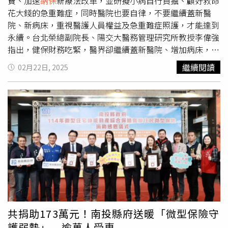
層護理人員增加診察費、ERAS術後加速康復計劃，並首度
費、加速
納保
新療法改革，並研擬小病自行負擔、顧好救命
給付食品項目，適用早產兒住院母乳補充品。5.產後免費心
花大錢的急重難症，同時醫院也要自律，不要繼續蓋新醫
理諮商衛福部5月起分別於「產後4周內」及「產後3個月」
院、新病床，重視醫護人員權益及急重難症照護，才能達到
2大產後憂鬱症好發階段，提供2次產後免費心理諮商計畫，
永續。台北榮總副院長、陽交大醫務管理研究所教授李偉強
預估將有6至8萬名婦女受惠。6.世壯運期間44處場館周邊禁
指出，健保財務吃緊，醫界卻繼續蓋新醫院、增加病床，醫
菸台北市宣布，自5月1日起台北體育園區、天母棒球場與市
療生態發展為規模經濟，導致各層級醫院互相競爭、衝量；
繼續閱讀
02月22日, 2025
立網球中心周邊室外區域實施禁菸。另外，5月17日至30日
健保改革的同時，醫療體系也要自律，審慎評估擴建病床，
舉行「2025雙北壯年運動會」，室內、外場館皆禁止吸食
節制非必要的門診、住診、檢查。近年自費醫療自費興起，
任何形式的菸品（含電子煙、加熱菸），且有44處場館周邊
如醫美、減重市場，急重難科別式微，醫院難以留住人力。
戶外區域實施禁菸措施，違規者將被開罰2000至1萬元。7.
李偉強強調，健保改革須開源及塑身，如透過提高部分負
台南ATM領錢須露全臉國內詐騙案頻傳，台南市率先推行
擔，增加總額財源，並重新檢討給付項目，強化醫事人力，
ATM「脫口罩警示系統」，若提款人未露出全臉，系統將先
將人才留在體系內。台灣醫務管理學會理事長洪子仁認為，
發出提醒，若10至15秒內仍無法辨識，將觸發警報聲響。8.
受到健保總額限制，醫院經營壓力增加、醫護人力流失，進
赴泰旅遊要填數位入境卡5月1日起，所有通過空中、陸地或
而引發病床縮減、急診壅塞等問題。他建議，應調高保費、
海上入境的非泰國國民，必須在預定抵達日期前3天內，提
優化支付制度、加速新療法
納保
，讓有錢人承擔更多責任，
交泰國數位入境卡（TDAC），包含個人資訊、航班資料及
提高急難重症給付，提升醫護人員就職留任率，加速新藥、
住宿地點等。
新科技
納保
，提升健保財務韌性。台灣新藥取得不易，民眾
就醫往往需自費。中華景康藥學基金會董事長沈麗娟直批，
共捐助173萬元！南投縣府送暖「微型保險守
健保「該給的給不夠，不該給的給太多」。美國新藥取得速
護弱勢」 逾萬人受惠