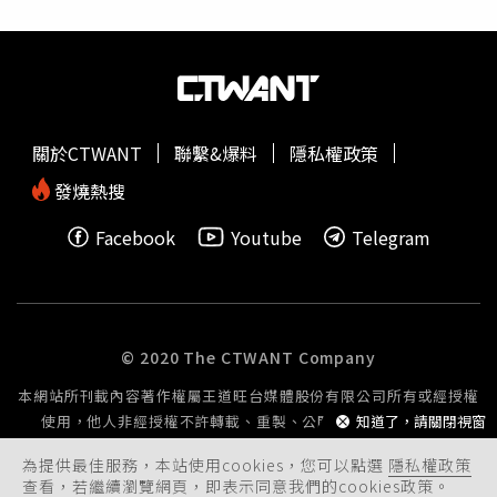
於COVID-19新冠肺炎疫情前，可見政院對於宗教交流仍採
專案申請及嚴格審查，根本與卓榮泰所言不符。李彥秀感
嘆，賴清德近期還說，對岸蓋廟另有所圖「信徒別被拐
走」，帶頭把單純的兩岸宗教交流當成諜報戰，官方帶頭猜
忌，民間實在難以進一步熱絡互動。洪孟楷與李彥秀皆重
申，希望賴政府開大門走大路，在捍衛台灣主權的情況下，
關於CTWANT
聯繫&爆料
隱私權政策
讓兩岸和平穩定交流。
發燒熱搜
Facebook
Youtube
Telegram
© 2020 The CTWANT Company
本網站所刊載內容著作權屬王道旺台媒體股份有限公司所有或經授權
使用，他人非經授權不許轉載、重製、公開播送或公開傳輸。
知道了，請關閉視窗
為提供最佳服務，本站使用cookies，您可以點選
隱私權政策
查看，若繼續瀏覽網頁，即表示同意我們的cookies政策。