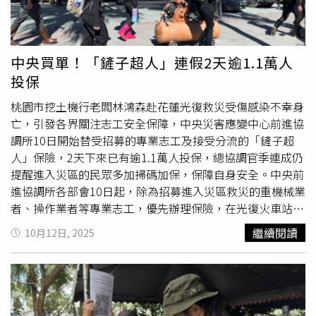
股市，但只靠股市就是「看天吃飯」 ；少子女化、高齡化
人口結構難以改變，保費部分，政府能做的就是加強
納保
作
為，投資面則增加投資效益。郝充仁說，長期而言勞保還是
要啟動年金改革，初期對現金流量影響不大，所以應在年改
中央買單！「鏟子超人」連假2天逾1.1萬人
前啟動儲備基金。目前政府公債利率約2％左右，但以勞動
投保
基金運用局投資收益近年上看10％來看，越早執行挹注空間
越大，也對延後基金用罄有助益。政治大學勞工所名譽教授
桃園市挖土機行老闆林鴻森赴花蓮光復救災受傷感染不幸身
成之約認為，改革要多管齊下，除了政府撥補、投資效益讓
亡，引發各界關注志工安全保障，中央災害應變中心前進協
基金維持在一定水位下，政府也可以舉債仿效挪威成立主權
調所10日開始替受招募的專業志工及接受分流的「鏟子超
基金，並且把收益專款專用以強化社會保障。
人」保險，2天下來已有逾1.1萬人投保，總協調官季連成仍
提醒進入災區的民眾多加掃碼加保，保障自身安全。中央前
進協調所各部會10日起，除為招募進入災區救災的重機械業
者、操作業者等專業志工，優先辦理保險，在光復火車站接
受分流配發工作的「鏟子超人」、「勺子超人」也確定
納
繼續閱讀
10月12日, 2025
保
，提供保險金額100萬元意外身故及意外失能保障，以3
天為1個單位，掃描QR Code後投保，由中央支付保費。中
央災害應變中心前進協調所10日開始為受招募的專業志工及
接受分流的「鏟子超人」保險，截至11晚間已累計逾1.1萬
人投保。（圖／中國時報羅亦晽攝）前進協調所總協調官季