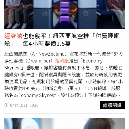
金券等補償。若仍不足，他們會提高補償金額，直到有人願
意為止。若仍找不到足夠自願者，就會進入「非自願拒
載」，由系統強制選出乘客讓其改搭後續航班。2、依報到
時間判定航空公司通常會依內部優先順序決定誰被優先移出
航班，其中「報到時間」是一個重要因素。通常較晚報到的
經濟艙
也能躺平！紐西蘭航空推「付費睡眠
旅客會優先被影響。因此建議旅客盡早線上報到（通常為起
艙」 每4小時要價1.5萬
飛前24小時開放），並準時抵達機場及登機門。3.、票價等
級票價高低確實會影響優先順序。購買廉價票（如基本
經濟
紐西蘭航空（Air NewZealand）宣布將於新一代波音787-9
艙
）的旅客，較可能在超賣時被調整；商務艙、頭等艙或高
夢幻客機（Dreamliner）
經濟艙
推出「Economy
價彈性票則較受保護。部分航空公司（如達美航空）也明確
Skynest」睡眠艙，讓旅客能付費躺平休息。據悉，該睡眠
將票價艙等納入優先順序考量。4、常客會員等級忠誠度在
艙設有6個床位，配備寢具與隱私設施，並於每輪使用後更
這種情況下也很重要。高級常客會員通常會被優先保留座
換清潔用品，初期將用於紐約至奧克蘭17小時航線，每4小
位，航空公司會優先保障高價值客戶，以維持會員制度的吸
時收費約495美元（約新台幣1.5萬元）。CNN報導，該服
引力。5、航線與轉機狀況若旅客有緊湊轉機或複雜行程，
務名為Economy Skynest，設計為類似上下舖的睡眠艙，
通常會被優先保護，因為一旦被延誤，可能引發連鎖影響，
共設6個獨立睡眠空間，提供床墊、寢具、隱私簾、安全
繼續閱讀
04月15日, 2026
包括錯過後續航班、重新訂位成本與住宿問題。相比之下，
帶、閱讀燈、充電插座及個人備品等設備。航空公司表示，
直飛旅客較容易被重新安排。6、團體與特殊需求部分航空
每一輪使用結束後，機組人員都會更換枕頭、床單與毛毯，
公司會優先保障家庭同行旅客、未成年單獨旅行者或有特殊
以確保清潔衛生。紐西蘭航空執行長拉維尚卡（Nikhil