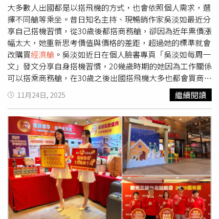
easyJet，並需依靠親友接濟度日，昔日億萬富翁的尊榮生
大多數人出國都是以搭飛機的方式，也會依照個人需求，選
活已成過往雲煙。
擇不同艙等乘坐。昔日知名主持、現暢銷作家吳淡如最近分
享自己搭機習慣，從30歲後都搭商務艙，卻因為近年票價漲
幅太大，她重新思考價值與價格的差距，超過她的標準就會
改購買
經濟艙
。吳淡如近日在個人臉書專頁「吳淡如每周一
文」發文分享自身搭機習慣，20幾歲時期的她因為工作關係
可以搭乘商務艙，在30歲之後出國搭飛機大多也都會買商務
艙，她也坦言，自己向來願意把錢花在「買經驗」與「買感
繼續閱讀
11月24日, 2025
受」上，因此並未特別執著物質購買。但近年來，特別是疫
情過後，吳淡如發現國際機票價格變化大，尤其商務艙價格
「突飛猛進」，讓她開始重新衡量。吳淡如舉例台北松山機
場飛上海，
經濟艙
票價不到9000元，但商務艙卻超過40000
元，價格差距超過4倍，飛行時間卻不到90分鐘，讓她難以
接受。吳淡如表示，只要價格相差超過3倍，她就會毫不猶
豫選擇
經濟艙
。吳淡如透露，即便公司可提供報帳、允許她
搭商務艙，依舊堅持按照自己心中的價值準則消費，並笑稱
若選擇
經濟艙
，「等於一趟算是賺15000元」，時間相同，
「打工費不低」。吳淡如也說，「有些人腦子裡有一把衡量
價格與價值的尺，不想讓價格超過價值太多，我就是這