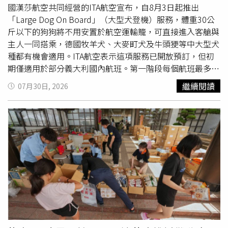
餐，沒想到空服員直接送上3盒主餐；有人在
經濟艙
幸運吃
國漢莎航空共同經營的ITA航空宣布，自8月3日起推出
到剩餘的商務艙餐點；也有人因擔心抵達目的地前肚子餓，
「Large Dog On Board」（大型犬登機）服務，體重30公
詢問是否能多拿幾個餐包，結果一次獲得5個。還有人不到
斤以下的狗狗將不用安置於航空運輸籠，可直接進入客艙與
幾分鐘就把飛機餐吃完，收餐時空服員主動關心是否還餓，
主人一同搭乘，德國牧羊犬、大麥町犬及牛頭㹴等中大型犬
最後又送來第二份餐點；甚至有人只是詢問是否有剩餘堅
種都有機會適用。ITA航空表示這項服務已開放預訂，但初
果，空服員乾脆請他打開背包，把整籃未發完的小包裝堅果
期僅適用於部分義大利國內航班。第一階段每個航班最多允
全部放進包包，讓不少網友笑稱，「有一種餓叫空服員怕你
許2隻大型犬進入客艙，其中商務艙可安排一隻體重不超過
繼續閱讀
07月30日, 2026
餓」、「有問真的有機會」。除了Threads討論外，過去
30公斤的犬隻，
經濟艙
則限一隻15公斤以下犬隻。這項計
Dcard也曾有前長榮航空空服員分享，飛機餐與餐包通常都
畫早在今年2月便對外宣布，航空公司也曾在米蘭飛往羅馬
是依照旅客數量配置，若每位乘客都正常取餐，幾乎不會有
的航班上進行測試，讓2隻大型犬在未使用寵物籠的情況下
剩餘。不過，在紅眼航班、長程航班或部分短程航班，由於
搭乘客艙，隨著義大利民航主管機關正式放行，相關服務如
有人睡覺、沒有食慾或自行準備餐點，送餐結束後仍可能留
今得以正式上路。過去大型犬搭機時，通常必須被安置在運
下部分餐點，因此只要還有剩餘，多半都會提供給有需要的
輸籠內，再送往貨艙。ITA航空指出，許多飼主希望旅行時
旅客。前空服員也提到，即使飛機餐真的沒有剩下，若旅客
能讓寵物陪在身邊，因此決定調整規定。執行長艾伯哈特
確實感到飢餓，機組人員通常仍會視情況提供米果、餅乾或
（Joerg Eberhart）表示，公司已聽見旅客需求，希望讓飼
其他小點心協助充飢；另外，若有素食、宗教餐、兒童餐等
主能與毛孩一同旅行，不必再被迫分開。考量其他乘客的感
特殊餐需求，最好在訂票後或起飛前先完成預訂，以免因餐
受，ITA航空也表示，若有旅客害怕犬隻，或對狗毛過敏，
點數量有限，當天無法臨時供應。綜合空服員與旅客分享，
可向航空公司申請更換座位。ITA航空未來預計逐步將
多數人認為飛機上想多吃一份餐點並非禁忌，關鍵在於是否
「Large Dog On Board」擴大至更多義大利國內航班，後