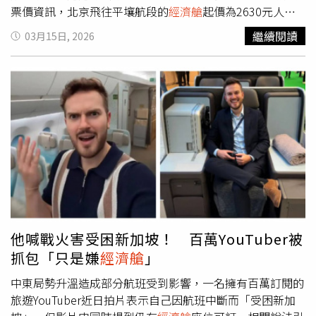
票價資訊，北京飛往平壤航段的
經濟艙
起價為2630元人民
「嬰幼兒哭鬧是一種成長過程的正常行為」、「嬰兒沒辦法
幣（約合新台幣1.2萬元），回程航班價格則略低，為2120
克制呀，表達方式就是哭跟笑，誰出生不是這樣，這無關教
繼續閱讀
03月15日, 2026
元人民幣（約合新台幣1萬元）。單程飛行時間約為2小時，
育了，是要跟一個嬰兒計較什麼東西」、「厭童症的人超
該航線的2段航程均顯示由波音737（Boeing 737）客機執
多，我兒子上飛機就正常說話音量並沒有哭鬧，就被怒瞪，
飛。這將是中國國際航空自2020年1月以來首次營運北京—
明明隔壁的人打呼更大聲」。對此，原PO也補充，座位右
平壤航線，當時該航線因新冠疫情（Covid-19 pandemic）
邊的乘客其實是岳母和阿姨，當初買機票選位時也儘量選最
而暫停。此外，中國本週稍早亦恢復了前往北韓的客運列車
前面的位置，加上晚班的飛機剛好能讓孩子睡覺，所幸這趟
服務。2國之間的貨運鐵路連結則是在2022年1月就恢復運
出行孩子沒有大哭，如果有也會立即處理。
行，而貨運卡車則在翌年重新開始通行。對此，中國駐平壤
大使館同日發布的聲明指出，中國駐北韓大使王亞軍表示，
這些交通恢復措施將為促進中朝2國友好交流與務實合作提
供重要運輸支持，並為雙邊關係發展注入新的活力。報導補
充，在北韓因新冠疫情關閉邊境之前，中國遊客一直是前往
北韓的最大外國旅客族群。允許旅遊活動恢復，被視為平壤
他喊戰火害受困新加坡！ 百萬YouTuber被
方面是否願意重啟與中國這個最大貿易夥伴經濟往來的重要
抓包「只是嫌
經濟艙
」
試金石。此前，北韓唯一的商業航空公司「高麗航空」（Air
Koryo）已於2023年8月恢復飛往北京的航班。在近期2韓
中東局勢升溫造成部分航班受到影響，一名擁有百萬訂閱的
關係緊張，以及美國總統川普（Donald Trump）對朝外交
旅遊YouTuber近日拍片表示自己因航班中斷而「受困新加