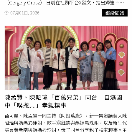
逐步調整票價。隨著航空業從單純追求載客量，轉向提升每
（Gergely Orosz） 日前在社群平台X發文，指出輝達不像
名旅客收益，取消中間座位不只是改善乘坐體驗，也反映航
其他大型科技公司提供免費零食與咖啡，引發外界關注這家
繼續閱讀
07月01日, 2026
空公司透過「舒適分級」創造新收入來源的趨勢。
市值名列前茅企業的員工福利政策。多位曾任職於輝達的員
工表示，公司一向奉行節儉文化，相較於以豐厚福利鼓勵員
工長時間留在辦公室，更重視工作本身及資源運用效率。這
樣的企業文化，也與矽谷過去盛行的「福利競賽」形成鮮明
對比。報導指出，隨著企業更加重視成本控管，科技業近年
陸續縮減福利措施。亞馬遜（Amazon）與蘋果（Apple）
皆未提供免費餐點，而Google仍維持主廚現做餐食及備有
零食的茶水間；Meta則傳出正改善茶水間設施，希望提升
員工士氣。在這樣的趨勢下，輝達多年來採取的務實作法，
已不再顯得特立獨行。曾任職於輝達的員工指出，執行長黃
仁勳一直相信工作與享樂應有所區隔，因此公司沒有乒乓球
桌、員工健身房、按摩服務等矽谷常見福利。一名員工表
陳孟賢、陳昭瑋「百萬兄弟」同台 自爆國
示，黃仁勳雖是知名美食愛好者，但更希望員工能投入真正
中「噗攏共」孝親糗事
重要的工作，同時維持健康的工作與生活平衡，而非透過免
費福利讓大家長時間待在辦公室。另一位前員工則透露，節
苗可麗、陳孟賢一同主持《阿姐萬歲》，新一集邀請藝人陳
儉精神深植於輝達企業文化，這也與硬體產業長期獲利率相
昭瑋與媽媽彩蓮姐、歌手翁鈺鈞與媽媽惠珠姐，以及新生代
對較低有關，因此公司始終強調資源有效運用。報導也提
演員黃新皓與媽媽妙玲姐，母子同台分享親子相處趣事。主