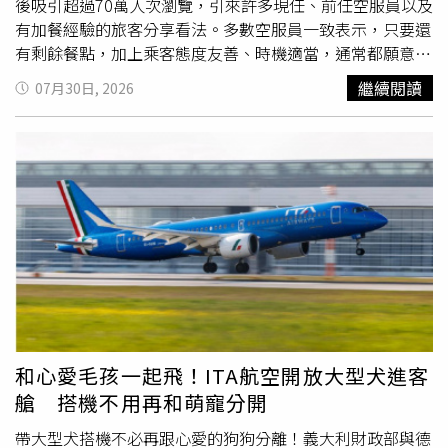
後吸引超過70萬人次瀏覽，引來許多現任、前任空服員以及
有加餐經驗的旅客分享看法。多數空服員一致表示，只要還
有剩餘餐點，加上乘客態度友善、時機適當，通常都願意提
供。不少空服員指出，飛機餐數量雖然會依照旅客人數準
繼續閱讀
07月30日, 2026
備，但仍會視航班狀況準備少量備餐，只是在送餐開始時，
機組人員無法立即得知有多少乘客會放棄用餐，因此若一開
始就要求加餐，往往難以立刻答應。最理想的做法，是等全
機旅客都完成配餐後，再禮貌詢問是否還有剩餘餐點。多位
空服員也分享，提高成功率的說法是：「如果全部發完後還
有多的餐點，可以再給我一份嗎？」由於這樣既不會影響送
餐流程，也能讓空服員先確認是否仍有剩餐，因此比直接要
求再來一份，更容易獲得同意。不少人更直言，只要還有多
的餐點，「有多就會給」、「沒有人會因為這樣不高興」。
空服員表示，未發出的飛機餐通常無法留到下一趟航班使
用，多數都必須依照食品安全規定處理，因此若還有剩餘，
提供給仍有需求的旅客，不僅能避免浪費，也能讓餐點發揮
和心愛毛孩一起飛！ITA航空開放大型犬進客
最大價值。不過，如果當天餐點剛好全部發完，或剩餘數量
艙 搭機不用再和萌寵分開
不足，就只能婉拒乘客的要求。不少旅客也分享自己的「加
餐」經驗，有人原本只是詢問是否能另外付費購買一份飛機
帶大型犬搭機不必再跟心愛的狗狗分離！義大利財政部與德