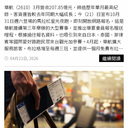
時家裡經濟狀況並不好，但媽媽仍想盡辦法支持他。他回
憶，當時與媽媽約好在補習班碰面，最後出現的卻是媽媽朋
華航（2610）3月營收207.85億元，締造歷年單月最高紀
友，她跟我說「你媽媽哪有這個錢，我先幫你付啦！」讓他
錄，客貨運皆較去年同期大幅成長；今（21）日宣布10月
至今難忘。後來陳昭瑋也爭氣靠英文比賽獲獎、拿獎學金，
31日週六登場的馬拉松星光夜跑，即刻開放網路報名，這是
甚至出國讀書期間仍持續幫忙負擔家中房貸，讓嬤嬤很欣
華航連續第三年舉辦的大型賽事，並推出華夏會員報名贈送
慰。節目尾聲，苗可麗感性表示：「媽媽不是不要禮物，而
哩程，根據過往報名資料，也吸引到來自日本、泰國、菲律
是不捨得孩子辛苦。那些嘴巴上的碎唸，其實都是愛。」陳
賓等國際愛好路跑民眾來台觀光加參賽。4月起，華航擴大
孟賢也笑說：「有時候孝順不用演大齣的，一句關心、一起
服務旅客，布拉格增至每週三班，並提供一個月免費布拉格
吃頓飯，比什麼都補啦！」為這場充滿笑聲與感動的母親節
機場往返德國德勒斯登中央車站的接駁巴士服務，預估載客
繼續閱讀
04月21日, 2026
特輯畫下溫暖句點。
率約九成。根據CTWANT調查，華航馬拉松星光夜跑賽事路
線於大佳河濱公園，因此依規定名額最多8千名，也讓喜愛
夜跑的民眾手速儘早上網報名，去年即創下半天內報名額滿
紀錄。華航表示，凡華夏會員報名參加，半程馬拉松組完賽
後即獲贈2,100哩、漫遊健跑組1,000哩、親子星空組600
哩。使用中國信託華航聯名卡鼎尊無限卡付款可享報名費8
折優惠、中國信託華航聯名卡享85折優惠，中國信託全卡友
享9折優惠；所有完賽跑者現場更可參加機票及會員哩程抽
獎，包括長程線豪華商務艙及豪華
經濟艙
來回機票、華夏會
員哩程1萬哩等超過60項好禮。今年賽事仍推出跑步教練徐