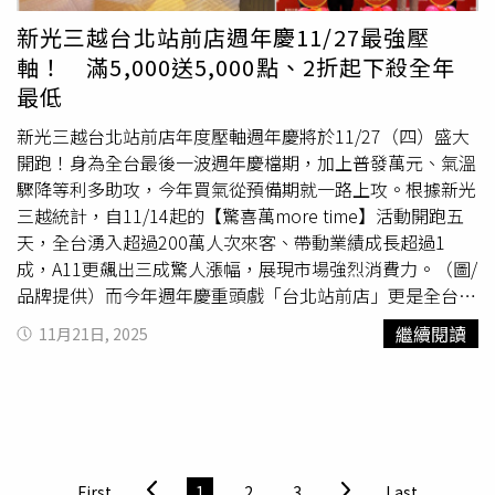
種」，但她也強調說的是自己，別人搭飛機選擇哪種艙等，
新光三越台北站前店週年慶11/27最強壓
她沒有意見、沒有給建議。
軸！ 滿5,000送5,000點、2折起下殺全年
最低
新光三越台北站前店年度壓軸週年慶將於11/27（四）盛大
開跑！身為全台最後一波週年慶檔期，加上普發萬元、氣溫
驟降等利多助攻，今年買氣從預備期就一路上攻。根據新光
三越統計，自11/14起的【驚喜萬more time】活動開跑五
天，全台湧入超過200萬人次來客、帶動業績成長超過1
成，A11更飆出三成驚人漲幅，展現市場強烈消費力。（圖/
品牌提供）而今年週年慶重頭戲「台北站前店」更是全台矚
目焦點，預估整檔可達成 10.8億業績（年成長0.5%），來
繼續閱讀
11月21日, 2025
客預估成長3%。因為是「壓軸中的壓軸」，站前店將祭出
全年最深折扣、最完整補貨，以及最驚人的下殺力度——服
裝比市場再便宜一折（市場7折，站前直接6折起）、化妝
品、家用、寢具低至1折多，一次把年度最低價通通集中在
這檔。（圖/品牌提供）全館滿仟送仟點 家電、美妝回饋
一口氣拉到最滿今年台北站前店週年慶，最有感的就是滿仟
First
1
2
3
Last