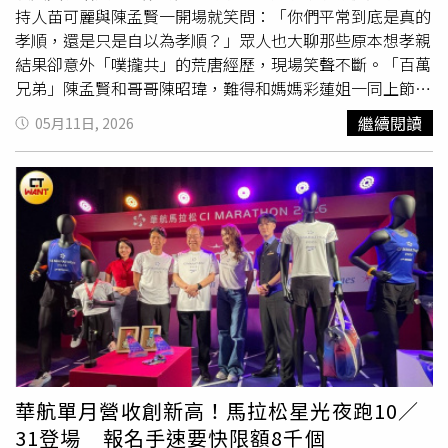
到，輝達副總裁出差時搭乘
經濟艙
，且沒有專屬行政助理，
持人苗可麗與陳孟賢一開場就笑問：「你們平常到底是真的
被視為公司「One Team」平等文化的具體展現。對於餐飲
孝順，還是只是自以為孝順？」眾人也大聊那些原本想孝親
福利相對簡樸，多名前員工認為並未影響工作士氣。一位受
結果卻意外「噗攏共」的荒唐經歷，現場笑聲不斷。「百萬
訪者表示，當時每天都有大量具挑戰性的工作等待完成，只
兄弟」陳孟賢和哥哥陳昭瑋，難得和媽媽彩蓮姐一同上節
要能快速買到餐點、回到座位繼續工作即可，是否免費並不
目，陳昭瑋還與媽媽合唱〈霧〉，讓苗可麗聽完直呼：「兄
繼續閱讀
05月11日, 2026
是大家最在意的事情。
弟倆的好歌喉完全遺傳媽媽！」陳孟賢也自爆，國中時曾偷
偷網購紫色包包想送媽媽，結果竟是貨到付款，最後變成媽
媽自己付錢，「超糗，到現在都忘不了。」陳昭瑋則分享，
平時最常帶媽媽泡溫泉、出國旅行，沒想到有次好意幫媽媽
升等豪華
經濟艙
，卻意外鬧出大烏龍。他透露當時媽媽從新
加坡返台，自己特地將
經濟艙
升等。陳昭瑋與媽媽合唱
〈霧〉。（圖／三立提供）原本以為媽媽能舒服享受飛機
餐，沒想到媽媽回國後竟抱怨：「那個升等不好，整趟四個
多小時沒吃到飯，餓死了！」原來空姐遞上菜單時，彩蓮姐
誤以為餐點要另外付費，連忙揮手說「不用不用」，最後整
趟飛機直接餓肚子，也讓陳昭瑋哭笑不得。彩蓮姐還忍不住
補充：「就是太少出國了啦，你們要多帶我出國。」談到最
華航單月營收創新高！馬拉松星光夜跑10／
感動的親子故事，陳昭瑋分享，高中時想補英文會話課，當
31登場 報名手速要快限額8千個