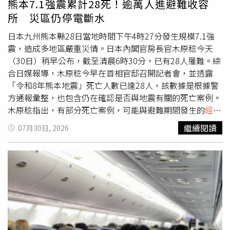
熊本7.1強震累計28死！逾萬人進避難收容
掌握正確時機與態度。由於飛機餐配額有限，若人人都要求
續也計畫將延伸到國際航線。不過，持有ITA航空41%股權
所 災區仍停電斷水
第二份，不僅可能影響其他乘客權益，也會增加空服員送餐
的漢莎航空，目前仍未表態會在自家航班推出相同服務。
負擔，因此最好的方式仍是耐心等候全機配餐完成，再以禮
日本九州熊本縣28日當地時間下午4時27分發生規模7.1強
貌方式詢問「如果還有剩餐，可以再給我一份嗎？」若仍有
震，造成多地區嚴重災情。日本內閣官房長官木原稔今天
剩餘，通常都有機會如願加餐；若沒有，也應尊重空服員的
（30日）稍早公布，截至清晨6時30分，已有28人罹難。綜
安排。
合日媒報導，木原稔今早在首相官邸召開記者會，並透露
「令和8年熊本地震」死亡人數已達28人，該數據是根據警
方通報彙整，也包含仍在確認是否與地震有關的死亡案例。
木原稔指出，有部分死亡案例，可能與避難期間發生的
經濟
艙
症候群（血栓）、車中避難導致既有疾病惡化，慢性病控
繼續閱讀
07月30日, 2026
制失調或中暑有關，尚待進一步調查釐清是否與此次災害有
關聯性。木原稔說，地震發生至今已經超過40小時，相關搜
救工作仍在與時間賽跑。另外，熊本縣已開設415處臨時避
難所，目前收容了超過1萬400多人，縣內還有2萬2950戶停
電。