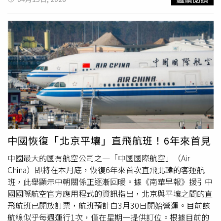
帶4個月大的寶寶搭飛機，坐
經濟艙
到澳洲，有準備寶寶耳
罩給孩子用，但沒有想像中好用。貼文曝光後，就有一派鄉
民抨擊，「這種叫聲旁邊戴耳機其實也聽得到，之前看同機
艙老外都會輪流想辦法哄他安靜，你們有功夫錄影發文，倒
不如學下旁邊安靜的乘客如何不影響別人」、「帶4個月大
的小孩搭飛機，還是
經濟艙
，自私、底層邏輯、同班飛機的
人超衰」、「你是不是以為大家會說很可愛？一點也不喔，
只覺得吵又煩」。另一派人則直言，「現在嬰兒沒有在哭鬧
也會被公審了嗎？」、「明明可可愛愛又乖乖，現在的厭童
症怎麼多成這樣」、「他也沒有哭鬧，真的需要這麼厭童
嗎」、「連這樣也要被公審，這個世界到底怎麼了」、「寶
寶很可愛啊，你怎麼不請打呼的人下飛機？」、「說嬰兒聲
中國恢復「北京平壤」直飛航班！6年來首見
音吵的人最好不要講話……不能接受的人就不要出門也不要
中國最大的國有航空公司之一「中國國際航空」（Air
出聲了，也是礙別人的眼」、「連這種都可以厭童的，最好
China）即將在本月底，恢復6年來首次直飛北韓的客運航
你連屁都不准放，死嘴都不准打開一秒」、「小孩上機連聊
班，此舉顯示中朝關係正逐漸回暖。據《南華早報》援引中
天都不行？那大人為什麼就能在機上聊天？」也有人指出，
國國際航空官方應用程式的資訊指出，北京與平壤之間的直
「我一直很不懂，大眾交通工具，就是從0歲到100歲都能
飛航班已開放訂票，航班預計自3月30日開始營運。目前該
搭的交通工具吧？為什麼近幾年有這麼多人覺得帶嬰幼兒搭
航線似乎每週運行1次，僅在星期一提供訂位。根據目前的
大眾交通工具就是自私鬼？不然帶嬰幼兒要坐什麼？」、