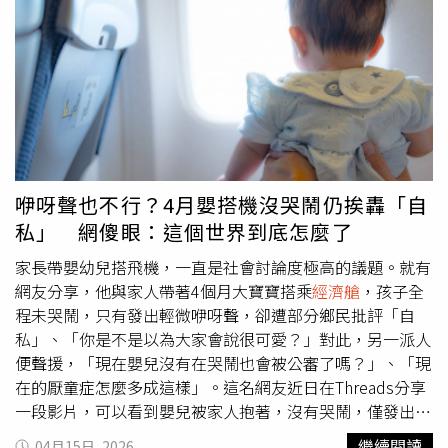
需求的乘客，以避免拆散團體或造成更複雜安排。因此，單
Ravishankar）指出，該設計旨在讓
經濟艙
旅客在超長程航
人旅客在超賣情況下，有時反而較容易被選中。
班中能夠平躺、伸展，並獲得數小時真正睡眠，提升長途旅
行的舒適度與可行性，也讓往返紐西蘭的航程更輕鬆。紐西
蘭航空宣布將於新一代波音787-9 夢幻客機
經濟艙
推出睡眠
艙服務。（圖／翻攝自Air New Zealand官網）除了睡眠艙
外，該公司現行亦提供名為Skycouch的
經濟艙
座位設計，
透過抬升腳靠讓3個座位形成類似平躺空間，供旅客伸展休
息。美國聯合航空（United Airlines）今年也曾提出類似概
念，引發市場關注。據了解，紐西蘭航空的「機上床鋪」概
咿呀聲也不行？4月嬰搭機沒哭鬧仍挨轟「自
念，最早於2024年9月試行，如今將正式擴展至新一代
私」 網傻眼：這個世界到底怎麼了
Dreamliner機隊。初期將優先配置於全球最長航線之一，從
美國紐約甘迺迪國際機場飛往奧克蘭、航程約17小時的航
家長帶嬰幼兒搭飛機，一直是社會討論度極高的議題。就有
班。根據規劃，乘客可按4小時為一個時段進行預訂，每段
網友分享，他與家人帶著4個月大寶寶搭乘
經濟艙
，孩子全
費用約495美元。航空公司表示，設計過程參考人體睡眠週
程未哭鬧，只有發出輕微咿呀聲，卻遭部分鄉民批評「自
期研究，一般睡眠週期約90分鐘，4小時時段可讓旅客完整
私」、「你是不是以為大家會說很可愛？」對此，另一派人
經歷入睡、深睡與醒來過程，有助改善長途飛行疲勞。
便聲援，「現在嬰兒沒有在哭鬧也會被公審了嗎？」、「現
在的厭童症怎麼多成這樣」。這名網友近日在Threads分享
一段影片，可以看到嬰兒被家人抱著，沒有哭鬧，僅發出咿
咿呀呀的聲音。而原PO也表示，這是他第一次與家人一起
繼續閱讀
04月15日, 2026