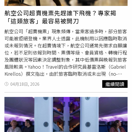
國峰領軍的「華航馬拉松品牌訓練營」，將自8月開始透過
系統化課程與實戰訓練，協助不同程度跑者規劃訓練計畫。
航空公司超賣機票先趕誰下飛機？專家揭
華航集團 3 月份合併營收為 207.85 億元，刷新歷年單月最
「這類旅客」最容易被開刀
高紀錄，其中，客運營收 126.12 億元，較上月成長
3.05%，較去年同期成長 26.45%；貨運營收 63.15 億元，
航空公司「超賣機票」現象頻傳，當乘客過多時，部分旅客
較上月成長 31.08%，較去年同期成長 7.09%，整體客貨營
可能被拒絕登機。業界人士透露，此機制用以因應臨時取消
收表現亮眼。客運方面，適逢 3 月進入賞櫻旅遊熱潮，歐
或未報到情況。在超賣情境下，航空公司通常先徵求自願讓
洲、北美、東北亞航線平均載客率皆超過八成，其中以東
位，若不足則依報到時間、票價等級、會員資格、轉機行程
京、大阪、名古屋、福岡、北海道等最受旅客喜愛，載客率
及團體狀況等因素決定調整對象，其中低價票與晚報到旅客
超過九成。貨運方面，農曆新年假期後，各行各業積極復
風險較高。Yahoo！Travel的合作研究員基雷洛斯（Gabriel
產，且受惠 AI 伺服器、半導體機台與設備、無人機等相關
Kirellos）撰文指出，由於旅客臨時取消或未出現（no-
貨源出貨強勁，包機需求踴躍，帶動 3 月價量雙雙上揚。4
show）的情況非常普遍，航空公司會透過超賣來避免座位
繼續閱讀
04月18日, 2026
月受中東戰事持續延燒，致航空燃油價格高漲、營運成本增
空置。例如，許多商務旅客會臨時更改行程；若轉機延誤導
加，華航將緊密關注國際航空客貨運市場變化，滾動式檢視
致錯過航班，也可能造成座位空缺。與其讓座位浪費，航空
燃油附加費，彈性調整最適營運航班規模及配置，確保客貨
公司選擇超賣來填補這些不確定性，而不是全面調高票價。
運營運穩定性。
在美國，超賣是合法行為，並受到交通部（DOT）規範，因
此仍是航空業常見做法。那麼航空公司是如何決定誰會被
「趕下飛機」呢？1、徵求自願讓位航空公司通常會先詢問
旅客是否願意自願讓出座位，換取現金、機票折抵或旅遊代