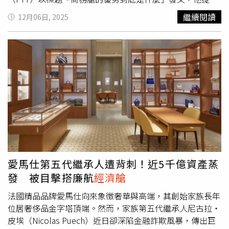
自己看法，商務艙與
經濟艙
相比，差異似乎只有座位較大、
繼續閱讀
12月06日, 2025
餐點也多為「冷凍加熱食品」，即使長途飛行「不就飛的那
十幾個小時爽而已」；因此，原PO覺得與其花高額費用升
等，不如把差價拿去住五星級飯店更實在。貼文一出，底下
引發熱烈討論，網友幾乎一面倒不認同他的看法，強調商務
艙的價值不只在座位大小，更在於「能躺著睡」帶來的質量
差異。有過來人指出，十幾個小時的長程飛行若只能坐著休
息，容易腰痠背痛、抵達後疲憊不堪；相較之下，能平躺睡
覺的商務艙能大幅減少時差，抵達時「滿血復活」；還有人
直言，「躺著睡跟坐著睡，你試過就知道差別在哪。」有另
一派網友則認為，商務艙除了座椅舒適度，更包含整體旅程
體驗，例如專屬報到櫃台、優先通關與登機、專屬貴賓室、
無需排隊的流程以及更高的隱私空間。也有搭過商務艙的網
愛馬仕第五代繼承人遭背刺！近5千億資產蒸
友表示，商務艙廁所與
經濟艙
分開、機上服務更周到，加上
發 被目擊搭廉航
經濟艙
乘客素質與環境較安靜，能大幅提升飛行感受。除此之外，
更有不少人點出「尊榮感」是商務艙的重要心理因素之一，
法國精品品牌愛馬仕向來象徵奢華與高端，其創始家族長年
「你年紀到了自然會懂」、「加點錢就能有那麼多高人一等
位居奢侈品金字塔頂端。然而，家族第五代繼承人尼古拉・
的享受，這是五星級飯店比不上的」、「這些錢對能搭商務
皮埃（Nicolas Puech）近日卻深陷金融詐欺風暴，傳出巨