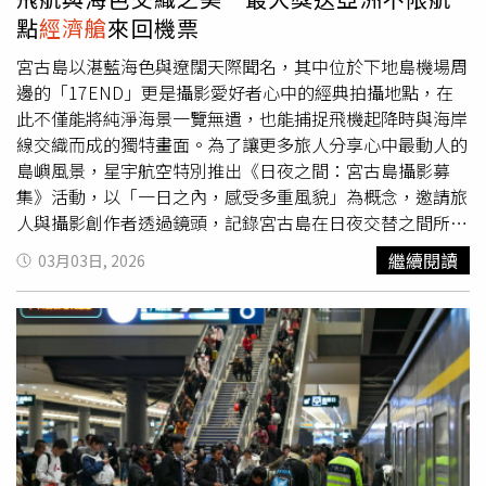
艙為主，因此影片提到高級艙等。他進一步說明，目前剩餘
點
經濟艙
來回機票
的
經濟艙
座位單程票價已超過1500美元，而且很快就會被
訂完。高茲也強調，影片主要是想說明中東衝突對全球航空
宮古島以湛藍海色與遼闊天際聞名，其中位於下地島機場周
運能造成的影響，可能讓大量旅客、家庭與商務人士面臨行
邊的「17END」更是攝影愛好者心中的經典拍攝地點，在
程延誤或變動，並提醒觀眾注意安全。高茲拍片談航班混亂
此不僅能將純淨海景一覽無遺，也能捕捉飛機起降時與海岸
問題，但提到仍有
經濟艙
座位，引發爭議。（圖／翻攝自
線交織而成的獨特畫面。為了讓更多旅人分享心中最動人的
IG，@nypost）
島嶼風景，星宇航空特別推出《日夜之間：宮古島攝影募
集》活動，以「一日之內，感受多重風貌」為概念，邀請旅
人與攝影創作者透過鏡頭，記錄宮古島在日夜交替之間所展
現的獨特魅力。星宇航空自 2 月起正式將台北－宮古島航線
繼續閱讀
03月03日, 2026
轉為定期航班，並同步開闢台中出發航線。台北航線於冬季
班表每週營運2班、夏季班表提升至每週3班；台中航線冬季
班表每週2班、夏季則增至每週4班，持續提供多元航班選
擇，讓旅客能更彈性地規劃行程。宮古島以湛藍海色與遼闊
天際聞名，其中位於下地島機場周邊的「17END」更是攝
影愛好者心中的經典拍攝地點。（圖片提供／星宇航空）不
同於一般僅限專業器材或單純比拼美照的攝影比賽，《日夜
之間：宮古島攝影募集》不限攝影器材，無論是單眼相機、
底片相機或手機拍攝，只要是真實旅程中的動人瞬間，都歡