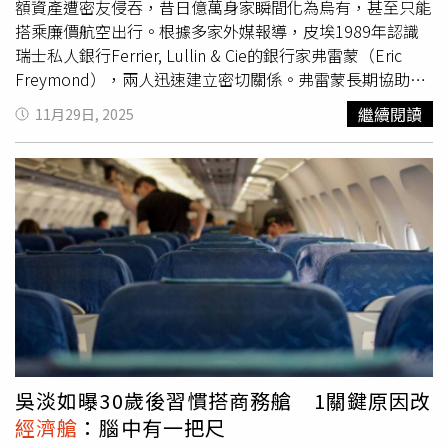
艙的人來說都是零頭」、「飛機上就是階級最明顯的地
額資產遭密友侵吞，昔日億萬身家瞬間化為烏有，甚至只能
方」。
搭乘廉價航空出行。根據多家外媒報導，皮埃1989年認識
瑞士私人銀行Ferrier, Lullin & Cie的銀行家弗雷蒙（Eric
Freymond），兩人迅速建立密切關係。弗雷蒙長期協助他
處理旅遊、房產管理、帳單支付等私人事務，甚至能自由進
繼續閱讀
11月29日, 2025
出皮埃在瑞士與西班牙的住所，關係宛如私人助理甚至生活
伴侶。在2000年前後，皮埃在對方的強力建議下，將手中
愛馬仕股份以「不記名股票」形式移轉至瑞士，並簽署全面
委託協議，賦予弗雷蒙自由操作全部資產的權限。之後，弗
雷蒙持續向皮埃編造資產穩定增值的假象，讓他誤以為財富
持續成長。然而實際上，弗雷蒙早已將大部分愛馬仕股份暗
中出售給奢侈品巨頭LVMH，並透過虛假投資與藝術品交
易，將巨額資金轉入自己及親信名下。當皮埃察覺異常時，
所有資產已無法追回，名下股份被清空、帳戶遭凍結，估計
約150億美元（約新台幣4708億元）的財富瞬間蒸發。法國
檢方隨後以詐欺等罪名對弗雷蒙展開調查，但案件在他於車
禍中身亡後戛然而止，因此皮埃幾乎沒有途徑向其家屬求
吳淡如曝30歲後習慣搭商務艙 1關鍵原因改
償。外媒指出，這位曾坐擁巨額資產的愛馬仕繼承人，目前
經濟艙
：腦中有一把尺
財務情況陷入困境，生活大不如前，甚至只能搭乘廉價航空