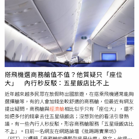
新的獨特嗓音搭配流暢的彈撥技巧，瞬間驚艷評審團，也成
功吸引全場目光，成為奪冠關鍵。連番風波讓嘎琳決定離開
啦啦隊圈。（翻攝自嘎琳FB）不過，近年樂天女孩話題與
風波不斷。成員嘎琳因拍攝廣告疑找替身、與女孩們赴美參
加MLB台灣日時，使用高級信用卡升等豪華
經濟艙
，以及小
三爭議等傳聞，引發外界議論。連番風波也讓嘎琳做出決定
離開啦啦隊圈，不再續跳。事件發生後禹菡在10月2日在社
群平台發文抒發情緒，寫下：「真的快瘋了…可以不要假裝
妳很挺她嗎？在背後弄她的不就妳= = 安靜很難嗎？」語帶
暗示意味，引發粉絲與網友熱議。同期入隊的溫妮也留言附
搭飛機選商務艙值不值？他質疑只「座位
和：「真的欸！！好可怕！」該篇貼文隨後刪除，卻已一舉
大」 內行秒反駁：五星飯店比不上
引爆外界對「樂天女孩內鬼」的各種揣測。禹菡曾暗指樂天
女孩有內鬼。（圖／翻攝自禹菡IG、Threads）
近年越來越多民眾在放假時出國旅遊，在搭乘飛機通常能夠
選擇艙等，有的人會加錢坐較舒適的商務艙，但最近有網友
提出疑問，商務艙與
經濟艙
相比似乎只有「座位大」，還不
如把多付的錢拿去住五星級飯店；沒想到他的看法引發熱
議，有一些內行人秒反駁，形容商務艙服務「五星級飯店比
不上」。日前一名網友在網路論壇《批踢踢實業坊》
（PTT）以標題「商務艙的優勢到底是什麼」發文，他提出