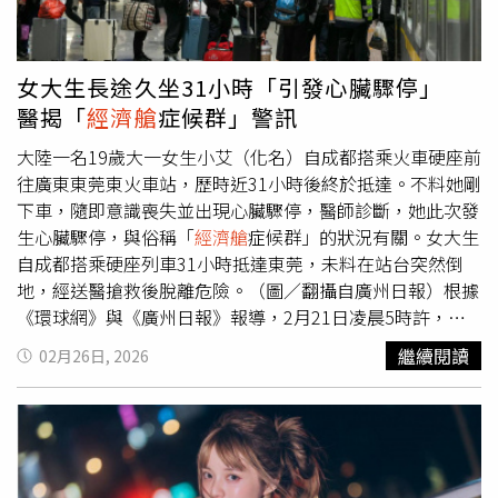
迎投稿。活動鼓勵參賽者在上傳作品時標註拍攝地點，並分
享當下的旅遊紀實與心情故事，讓每張照片不僅是一幅影
像，更是一段專屬於旅人的宮古島玩法指南。透過不同視角
女大生長途久坐31小時「引發心臟驟停」
與路線的分享，展現宮古島多元且豐富的旅遊樣貌。活動自
醫揭「
經濟艙
症候群」警訊
3月2日起展開並分階段進行，入圍作品將於6月9日公布，
最終得獎名單於6月30日揭曉，邀請旅人於宮古島旅程中以
大陸一名19歲大一女生小艾（化名）自成都搭乘火車硬座前
影像記錄飛航、島嶼與旅途中的動人片刻，並分享屬於自己
往廣東東莞東火車站，歷時近31小時後終於抵達。不料她剛
的宮古島故事。星宇航空推出《日夜之間：宮古島攝影募
下車，隨即意識喪失並出現心臟驟停，醫師診斷，她此次發
集》活動，不限攝影器材，邀請旅客分享宮古島旅程中的動
生心臟驟停，與俗稱「
經濟艙
症候群」的狀況有關。女大生
人瞬間，還有機會獲得亞洲不限航點
經濟艙
來回機票。（圖
自成都搭乘硬座列車31小時抵達東莞，未料在站台突然倒
片提供／星宇航空） 為鼓勵旅客與攝影創作者踴躍參與，
地，經送醫搶救後脫離危險。（圖／翻攝自廣州日報）根據
本次活動特別規劃「早鳥限定獎」，凡於活動第一階段完成
《環球網》與《廣州日報》報導，2月21日凌晨5時許，這
投稿者，即有機會獲得限量A321neo飛行飄帶鑰匙圈，讓旅
名19歲女大生歷時近31小時後抵達目的地。未料才剛下
繼續閱讀
02月26日, 2026
程的感動即刻化為收藏。此外，活動亦設立「星宇機迷特別
車，步行不久便突然倒地，意識喪失，隨後出現心臟驟停，
賞」，凡作品中清楚呈現星宇航空飛機畫面者，即有機會獲
現場情況一度危急。報導指出，醫護人員將小艾緊急送醫搶
得A321neo飛機模型。為鼓勵更多旅人與攝影創作者踴躍參
救，經約6小時救治後，成功將她從危險邊緣救回。據了
與，經評選入圍之優選作品，將選出10位獲得STARLUX沖
解，小艾在出發前已連續兩天出現胸悶情形，但為了不影響
繩航點杯；活動最終亦將評選出1名最大獎贈送亞洲不限航
開學報到，仍選擇搭乘長途列車返校。醫師說明，此次突發