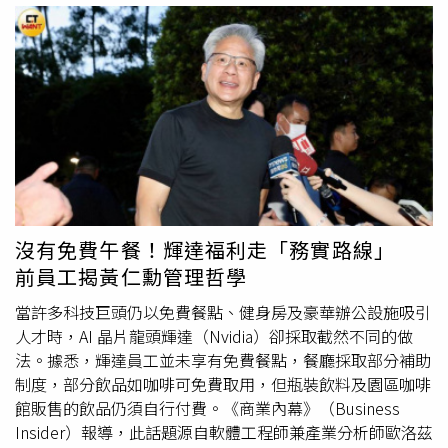
客機。該機原本配置152個座位，取消兩席後將剩下150個
商務艙價格翻倍要1萬美元（約新台幣32.4萬元），但仍供
座位。旅遊產業分析師哈特維爾特（Henry Harteveldt）指
不應求。阿根廷航空指出，截至7月21日，飛往紐約與中轉
出，減少座位數可能帶來額外成本效益。依照美國聯邦航空
站邁阿密的航班已全數額滿。知名旅遊平台Despegar數據
管理局（FAA）規定，飛機每50個乘客座位需配置至少1名
顯示，在阿根廷晉級決賽的終場哨聲響起後，前往紐約的機
空服員，因此降低座位數可能讓航空公司在部分航班減少人
票搜尋量瞬間暴增了60倍（6000%），凸顯這場大戰釋放
力需求。不過，聯合航空表示，A321XLR執飛跨大西洋長程
的驚人需求。這波搶票熱潮源於阿根廷在準決賽以2比1擊敗
航線時，即使取消部分座位，仍將維持原有空服員配置。航
英格蘭，搶下7月19日冠軍戰門票；他們的對手，則是以2
空業者也看準旅客對舒適空間的需求，認為即使減少座位
比0擊敗法國的西班牙。兩強將於紐約紐澤西體育場爭奪金
數，只要能提高單一座位價格，仍可能抵銷容量下降造成的
盃，成為阿根廷力拼衛冕的關鍵一役。對阿根廷人而言，足
損失。航空新聞網站From the Tray Table作者格里夫
球是不可或缺的信仰，儘管出國觀賽的交通成本極高，但能
沒有免費午餐！輝達福利走「務實路線」
（Zack Griff）表示，對於追求低價的旅客而言，飛機後方
親眼見證超級球星梅西率隊與西班牙爭奪世界足壇最高榮譽
前員工揭黃仁勳管理哲學
的中間座位仍可能是可接受選項；但豪華
經濟艙
旅客通常願
的歷史時刻，對球迷來說，顯然已遠遠超越金錢的價值。
意支付更多費用換取舒適，因此中間座位往往最難銷售。他
當許多科技巨頭仍以免費餐點、健身房及豪華辦公設施吸引
指出，在豪華
經濟艙
中增加少量「額外手肘空間」座位，是
人才時，AI 晶片龍頭輝達（Nvidia）卻採取截然不同的做
航空公司創造新產品層級的簡單方式。這類座位價格預計會
法。據悉，輝達員工並未享有免費餐點，餐廳採取部分補助
高於一般豪華
經濟艙
，但仍低於商務艙等高級產品。聯合航
制度，部分飲品如咖啡可免費取用，但瓶裝飲料及園區咖啡
空表示，新座位的具體價格將於今年稍晚公布。業界分析認
館販售的飲品仍須自行付費。《商業內幕》（Business
為，航空公司可能先以較低價格推出新服務，再依市場需求
Insider）報導，此話題源自軟體工程師兼產業分析師歐洛茲