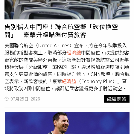
告別惱人中間座！聯合航空擬「砍位換空
間」 豪華升級瞄準付費旅客
美國聯合航空（United Airlines）宣布，將在今年秋季投入
服務的新型客機上，取消部分
經濟艙
中間座位，改提供旅客
更寬敞的空間與額外桌板。這項新設計被視為航空公司近年
積極發展「分級服務」策略的一環，透過增加舒適度吸引願
意支付更高票價的旅客，同時提升營收。CNN報導，聯合航
空表示，新款客機的「豪華
經濟艙
（Economy Plus）」區
域將取消2個中間座位，讓鄰近乘客獲得更多手肘活動空
間，並增加額外置物桌板。不過，這項舒適升級並非免費服
繼續閱讀
07月25日, 2026
務，旅客仍需支付額外費用才能選購。聯合航空商務長諾塞
拉（Andrew Nocella）表示，公司希望在每個艙等中提供
旅客更多選擇與價值，並相信新的座位安排能受到消費者歡
迎。長期以來，中間座位一直是航空旅客最不願選擇的位置
之一。與航班取消、飛行途中嬰兒哭鬧等情況相比，中間座