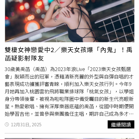
點
經濟艙
來回機票乙張。詳細活動辦法請參考官方網站：
狀況與「
經濟艙
症候群」有關，長時間維持坐姿造成血液循
https://miyakojima.starlux-airlines.com。星宇航空表示，
環不良，加上身體原有不適，最終導致心臟射血功能突然中
希望透過《日夜之間：宮古島攝影募集》活動，邀請更多旅
止，出現典型心臟驟停症狀。醫師提醒，長途旅行期間久坐
客以影像重新感受飛航與目的地之間的連結，讓飛行不僅是
不動，可能增加靜脈血栓風險。（圖／翻攝自新華社）所謂
前往目的地的過程，更成為旅途中值得珍藏與回味的一部
「
經濟艙
症候群」，醫學上多與「靜脈血栓栓塞症
分。《日夜之間：宮古島攝影募集》活動資訊活動期間：第
（VTE）」相關，常見表現包括下肢深靜脈血栓與肺栓塞。
一階段：3月2日至4月14日；4月21日公布「優選入圍賞」/
長時間久坐不動、飲水不足及作息紊亂，都可能增加血栓形
雙棲女神戀愛中2／樂天女孩爆「內鬼」！禹
「最終評審賞」入圍作品、「早鳥限定賞」得獎作品。第二
成風險。當血栓脫落並隨血流進入肺部，恐引發呼吸困難、
菡疑影射隊友
階段：4月21日至6月2日；6月9日公布「優選入圍賞」/
胸痛，嚴重時甚至導致休克或猝死。醫師分析，勞累與潛在
「最終評審賞」入圍作品。2026年6月30日公布「優選入圍
病情交互影響，是造成此次急症的重要因素。醫師提醒，春
30歲黃禹菡（禹菡）為2023年浪Live「2023樂天女孩甄選
賞」、「星宇機迷特別賞」、「最終評審賞」得獎作品。活
運返程或長途旅行期間，應避免長時間維持同一姿勢，建議
會」脫穎而出的冠軍，憑藉清新亮麗的外型與自彈自唱的才
動網站：https://miyakojima.starlux-airlines.com活動辦
每1至2小時起身活動，或在座位上進行簡單伸展運動，以促
藝表現成功擄獲評審青睞，順利加入樂天女孩行列。今年9
法：於投稿期間內，準備3–5張於宮古島拍攝之照片（不限
進血液循環。同時適量補充水分，減少含酒精或高咖啡因飲
月她再加入桃園雲豹飛將職業排球隊「桃氣女孩」，以學姐
景點或旅程畫面），並搭配簡短心情分享，上傳至活動網站
品攝取。若出發前已出現胸悶、頭暈等不適症狀，應優先評
身分帶領後輩，被視為啦啦隊圈中備受矚目的新生代亮眼新
即可完成投稿。
估健康狀況，必要時調整行程並就醫檢查，以降低突發風
星。熱愛歌唱、擁有深厚樂器底蘊的禹菡，從國中時期便開
險。
始學習吉他，並曾參與樂團擔任主唱，期許自己成為多才多
藝的全方位表演者。相較於對舞蹈演出的緊張感，她在甄選
繼續閱讀
12月31日, 2025
時於加分題項目選擇最熟悉的吉他自彈自唱，當下狀態出現
明顯轉變，眼神散發自信光芒，舞台氣勢自然流露。溫暖清