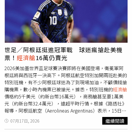
位因缺乏私人空間、無法掌握扶手使用權，往往被視為搭機
體驗中的最大缺點之一。近年美國大型航空公司逐漸改變經
營策略，不再只依靠票價競爭，而是將
經濟艙
進一步細分，
推出更多付費升級選項。從基本
經濟艙
、豪華
經濟艙
，到商
務艙及高級套房座位，各航空公司藉由不同舒適程度滿足不
同消費族群，也讓願意付費的旅客支撐更高收益。達美航空
執行長巴斯蒂安（Ed Bastian）日前向投資人表示，過去航
世足／阿根廷挺進冠軍戰 球迷瘋搶赴美機
空公司的票價分類較為單純，如今業界持續增加更多產品層
票！
經濟艙
16萬仍賣光
級，以滿足旅客多元需求。鎖定高消費旅客，已成為聯合航
空、達美航空及美國航空的重要營運方向。即使過去以低票
2026美加墨世界盃足球賽決賽即將在美國登場，衛冕軍阿
價聞名的航空公司，例如西南航空、捷藍航空及邊疆航空，
根廷將與西班牙一決高下。阿根廷航空特別加開兩班赴美的
也開始推出更舒適的座位與額外付費服務。市場數據顯示，
特別班機，有不少阿根廷球迷為了到現場加油，不顧價錢搶
高級座位需求正在帶動航空公司營收成長。今年第二季，聯
購機票，數小時內機票已被搶光。據悉，特別班機的
經濟艙
合航空高級座位收入較去年同期增加16％，高於基本
經濟艙
價格約5千美元（約新台幣16萬元），商務艙甚至要1萬美
11％的成長幅度；達美航空高級座位收入則成長17％，主
元（約新台幣32.4萬元），遠超平時行情。根據《路透社》
艙收入僅增加8％。相較之下，主打低票價的航空市場近年
報導，阿根廷航空（Aerolineas Argentinas）表示，15日晚
面臨壓力，甚至曾以超低票價模式吸引旅客的精神航空
間釋出兩班從布宜諾斯艾利斯飛往美國紐約的特別航班，共
繼續閱讀
07月17日, 2026
（Spirit Airlines）也在今年5月停止營運。此次取消中間座
540個座位，在16日上午已被搶購一空。儘管機票售價比平
位的設計，將率先應用於聯合航空的新型空中巴士A321XLR
時高出不少，
經濟艙
要價5000美元（約新台幣16萬元），