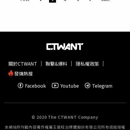
送仟點 skm points 回饋，全檔自11/27（四）至
12/10（三），全館累計消費滿5,000元送5,000點 skm
points，等於每5,000元就能拿回一筆未來可跨店折抵的
「隱形現金」。同時，化妝品加碼單筆滿2,000元送2,000
點，對想囤保養、補貨底妝與耶誕限定彩妝的美妝控來說，
幾乎是非買不可的甜蜜檔期。大家電、小家電族群則可鎖定
大家電／法雅客／[i]Store專區，單筆滿10,000元送5,000點
skm points，首七日使用 skm pay 結帳，更再升級為滿
10,000元送10,000點 skm points，搭配原有滿仟送仟點活
關於CTWANT
聯繫&爆料
隱私權政策
動與各品牌自家折扣，買冰箱、洗衣機、按摩椅或4K電
視，不只現場直接省，還能累積下一檔採購的「預備金」。
發燒熱搜
點數放大100倍！30點換300元、天天開門禮＋免費兌機票
Facebook
Youtube
Telegram
家電今年台北站前店把點數玩法升級成「超級點數盛典」，
skm points 不再只是慢慢存，而是直接放大100倍用到爽。
11/24（一）起，會員可在新光三越APP點數專區以30點兌
換「電子購物金300元」，於全館指定業種單筆消費滿
5,000元即可折抵，每人限兌1份，真正把小點數變成好用的
© 2020 The CTWANT Company
大紅包。天天開門禮則更適合早鳥搶牌族，活動期間每日早
本網站所刊載內容著作權屬王道旺台媒體股份有限公司所有或經授權
上10:00，只要於APP點數專區扣30點，再搭配當日單筆消