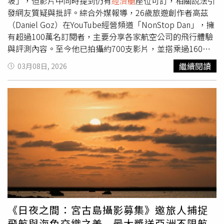
政策走向不確定性增加的背景下，北韓近期不斷釋出更多與
坡」，但影片中同時提到仍有
經濟艙
座位可訂，相關說法引
中國改善關係的訊號。北韓領導人金正恩於10日致函中國國
發網友質疑與批評。綜合外媒報導，26歲旅遊創作者高茲
家主席習近平，重申北韓對於與中國「更加緊密關係」的
（Daniel Goz）在YouTube經營頻道「NonStop Dan」，擁
「堅定不移」承諾。另據《韓聯社》報導，南韓總理金民錫
有超過100萬名訂閱者，主要分享各家航空公司的飛行體驗
於13日在白宮會見川普後表示，美國總統對恢復與北韓領導
與評測內容。至今他已拍攝約700支影片，並搭乘過160多
人的對話仍持正面態度，但雙方何時再次會面仍未確定。據
家航空公司的航班。高茲4日在頻道發布一支名為「There
繼續閱讀
03月08日, 2026
引述，金民錫在華盛頓向記者表示，川普認為與北韓領導人
Are No Flights Left」的影片，表示自己原本計畫從印尼峇
再次會面「是1件好事」，但具體時間尚未決定。與此同
里島飛往阿聯杜拜，中途在新加坡轉機，但因中東衝突造成
時，北韓14日也發射了約10枚彈道飛彈。這些發射行動正
航班混亂而被迫滯留當地。他在影片中展示航班資訊圖表，
值美國與南韓進行為期11天的聯合軍事演習「自由護盾」
並提到部分日期仍能找到
經濟艙
座位。影片曝光後引發網友
（Freedom Shield）期間，該演習將持續至19日結束。
熱議。有網友在社群平台留言表示，「一名航空評測
YouTuber說自己被困在新加坡，但其實還有航班，只是他
不想搭
經濟艙
。」也有人嘲諷表示，「寧可在新加坡待上兩
週見不到家人，也不願意搭
經濟艙
回家。」另外也有網友指
出，高茲距離衝突地區相當遙遠，而且仍可透過調整航線轉
機返回目的地，因此質疑他並非真正被困在當地。面對批評
聲浪，高茲之後將影片縮短約1分鐘，並把標題改為
「Millions Of Travelers Are About To Be Stranded」。他
《日夜之間：宮古島攝影募集》邀旅人捕捉
也在留言區置頂回應，表示頻道內容多以介紹商務艙與頭等
飛航與海色交織之美 最大獎送亞洲不限航