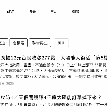
寵物
政治
漂亮
生活
國際
運勢
運動
梅酒
茂迪
台積電
聯合再生
更多
勁揚12元台股收漲277點 太陽能大復活「這5
四大指數周二盡墨，不過台股今（21）日上午以上漲77.55
盤中最高達21879.24點，大漲逾350點，不過隨後稍稍收斂，加權指
1.29％，成交量2970.12億元。台積電ADR上一個交易日收在193
出，隨後一路走高，最高一度來到992元，終場收在990元，上漲
1日, 2025
7）今日收在155元，上漲1元。聯發科（2454）收在1340元，上漲
2308）收在378.5元，上漲13元。日月光投控（3711）收在144
地攻防1／天價關稅讓4千億太陽能訂單掉下來？
45元。金融部分，富邦金（2881）收在81.5元，上漲0.8元，國
市仍在消化「川普震撼」，台股太陽能族群四月底卻意外迎來一場
1）收在43元，上漲1.25元。類股上漲方面，汽車上漲3.13%今