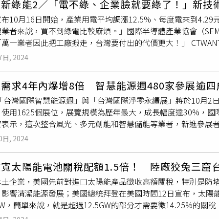
體新綠能2／「電不綠、企業臉就要綠了！」新技
調方案」與無薪假不同，員工薪資不受影響，至於2月則視市場狀
屬於中國製造，美方採「個案認定」機制，目前尚無明確的比例
布10月16日開始，產業用電平均調漲12.5%、每度電來到4.
人數，宜蘭廠占總營收比重低於5%至6%。消息一出，加深外界
為MIT，仍可能遭美國質疑，由於美國海關具備預審制度，廠商
業者來說，買不到綠電比較麻煩。」國際半導體產業協會（SEMI
，股價跳空開低，一度殺到跌停價，午盤來到140元，下跌13.5元
。美國商務部報告指出，去年美國從東南亞進口的太陽能板產品中
者因此把工廠搬走，台灣要付出的代價更大！」 CTWANT記者實地觀察，因颱風延後到10月4日舉行的
群股價紛紛下挫，跌幅逾2%。中午11點半，安集盤中下挫3.33%
美國的產品。（圖／翻攝自新華社）面對新規定，業界多數支持
4台灣國際智慧能源周及台灣國際淨零永續展」，雖有大量廠商參
。分析師表示，明年角度來看，下半年會比較好，但業績面還是
產地的，多是小型貿易商或中小工廠，簽切結書對我們來說不是
7日, 2024
的火熱積極氛圍比起來，能源展上，記者聽到不少業者私下唉聲
適合進去，若在車上的投資人，要有心理準備要有約半年的整理
如要求出口廠商提供生產工單，以提升制度可信度與落實性。昔
等再生能源最大的採購使用者，也有提供綠色能源、節能減碳解
換族群會比較好。
有了翻身機會，元晶、
茂迪
等業者正積極轉向海外，鎖定美國、
電需求4年內爆增8倍 智慧能源週480家參展逾
曹世綸說，太陽能電池本身就是半導體產業，為此國際半導體產業協
是轉單潮，太陽能台廠新一輪「MIT」轉型大考驗。
年「台灣國際智慧能源週」與「台灣國際淨零永續展」將於10月2日
聯盟」，今年共同辦能源周的活動。半導體產業撐起台灣經濟半邊
使用1625個展位，展覽規模為歷年最大，成長幅度達30%，國
.2億美元，年增9.1%，連六紅，主要就是受惠於AI、高效能運
蒙表示，這次整合風光、多元創能和智慧儲能等業者，新進參展者
口、投資興業、以及上市櫃公司營收屢創新高的主因，AI時代要
根據經濟部預估，2028年時，AI科技的用電需求將增長八倍，
爭相砸大錢發展AI及綠能減碳措施，以台積電目前國際佈局的美
0日, 2024
0的規範，使用綠電成企業當務之急。這次能源相關參展廠商包括
灣自家不夠。台積電在全球多國設廠，在台灣的廠卻要煩惱綠電不夠
6)及泓德能源(6873)、台達電子(2308)、友達光電(2409)、研華
協會（TPVIA）理事長的環球晶董事長徐秀蘭曾直言，「台灣不
寬太陽能電池關稅配額1.5倍！ 陸廠狡兔三窟
9)、有成精密(4949)、沃旭能源、柯本哈根風能開發、風睿能
因為貨就出不去。」甚至連標準普爾最新報告也提出警訊，台積
本土企業，美國先前對進口太陽能產品徵收高額關稅，特別是防
拿大、荷蘭6大國家館進駐，鏈結國際商機。經濟部能源署副署長
2030年用電量將占台灣總用電量的23.7%，但台灣發電量成
影響清潔能源發展；美國總統拜登在美國時間12日宣布，太陽能
應淨零趨勢，總統賴清德上任後宣示要二次能源轉型，包括多元綠
年需要RE60的綠電需求來說，先前主要寄望在離岸風電，但目
5GW，簡單來說，就是超過12.5GW的部分才需要徵14.25%的
要穩定、充足電力供應，對於出口導向的產業，綠電需求成為產
寶晶能源董事長蔡佳晋向CTWANT記者表示。值得注意的是，今
576）及
茂迪
（6244）等爭取訂單。市場人士預期，美國總統
，也將積極發展氫能、地熱、海洋能等。深度節能方面，李君禮
年市場，
茂迪
總經理葉正賢和友達光電能源事業群總經理林恬宇都