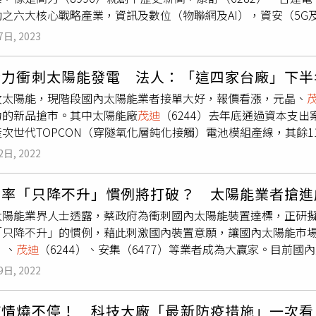
動之六大核心戰略產業，資訊及數位（物聯網及AI），資安（5
國多在打房，熱錢積極流出，台灣外銷面臨困境，內憂外患下台
，綠電及再生能源，民生及戰備（關鍵物資）等所規劃的簡易掛牌
部分資金都在股市當中，非常恐慌，想要趕緊脫手求安全。」儘
7日, 2023
免提報審議委員會。不過創新板並未對一般散戶開放，合格投資人
反彈一千點，小路趁勢執行停損出場，虧損大概20%，「這是我
經驗，須提供500萬元以上財力證明，近2年度平均所得達15
件事，「投資市場上最大的敵人就是自己，我太過情緒化、跟風
全力衝刺太陽能發電 法人：「這四家台廠」下半
易，對於一般投資人來說，如果要買就只能趁現在還在興櫃時，
化方式」進出場，「一律在開盤掛單，並採開盤價上下約1成的停
攻太陽能，現階段國內太陽能業者接單大好，報價看漲，元晶、
之後在申請上市時才能投資。近期泓德能源股價已經從2月初的10
「也就是不參考任何主觀的選股與產業資訊、報價等資訊，直接
力的新品搶市。其中太陽能廠
茂迪
（6244）去年底通過資本支出
源從80元附近起漲，進逼100元整數大關。另外同屬能源服務商
，再評估操作與否。」為找出利於股價上漲的選股因子，小路透
次世代TOPCON（穿隧氧化層鈍化接觸）電池模組產線，其餘
司，預計未來也會有掛牌規劃，投資人也可以持續留意。高力營收
」歸納出3種選股策略，第一是「天羅地網」，從營收、EPS等設
馬克宏喊出2050年全法國太陽能裝置量要增加十倍，意味接下
元。（圖／截自高力官網、翻攝自台灣股市資訊網）分析師謝文恩
單突破訊號，設定停利與停損。第二是「績優籌碼股」，以業績
2日, 2022
將會比先前提高至少一倍以上。業界人士認為，法國為歐盟指標
過除了基本面外，他的籌碼面也是有軋空的趨勢，不過建議投資人
戶資金流向，找出「基本面績優」且「大咖持續加碼」的個股。
場需求，有助激勵其他歐盟國家後續提出更多補貼政策。此前，拜登
億元，月增2.55%、年增71.84%，推升營收攻高主要是因為
顯著提升，但股價漲幅相對落後的好公司。以2021年9月到1
費率「只降不升」慣例將打破？ 太陽能業者搶進
逾新台幣1兆元）發展能源安全與潔淨能源，並恢復多項再生能源
電池大廠Bloom Energy的主要供應商，隨著客戶下單持續
9）4天內獲利6.75%，買入台光電（2383）6天獲利達7.36%，買
太陽能業界人士透露，蔡政府為衝刺國內太陽能裝置達標，正研
加入擴大太陽能裝置，進一步推升市場需求大爆發。
茂迪
（624
加25%產能，整體來看，後續營運仍看好。康舒董事長許介立日
嚇人」獲利的枯燥交易模式，不在乎市場多頭或空頭，也避開「
「只降不升」的慣例，藉此刺激國內裝置意願，讓國內太陽能市場
OPCON電池模組因發電效率高，可有效節省土地面積，獲客戶大
先於年初轉供綠電予銀行業，六月跨入紡織業，八月再跨入物業
舒服的投資方式。
）、
茂迪
（6244）、安集（6477）等業者成為大贏家。目前
底前產能全產全銷，明年上半年訂單也已排滿。
茂迪
今年擴充TO
，總計已投資電廠容量已達150MW，總銷售綠電轉供量逾3.
集四大業者為主，相關模組廠近年來為搶得更多市場商機，正積
量生產階段，尤其TOPCON的模組轉換效率可超過22%，優於
股價也在兔年出現強攻，從30元附近一路衝到39元，短線漲幅
9日, 2022
置，藉此因應通膨所帶來的影響，讓國內太陽能系統業者能維持一
多電，更適合台灣案場，也因此獲得客戶青睞。法人表示，元晶
營收可望年增雙位數百分比。台達也全力發展儲能事業。（圖／
物料報價上揚，期望協助台灣完成2025年太陽光電建置量達2
上系統廠拉貨力道比上半年更猛，而且模組價格也相當不錯，估
1月營收以295.63億元創下同期歷史新高，更較去年同期大增1
疫情燒不停！ 科技大廠「最新防疫措施」一次看