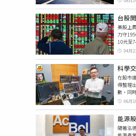
08月1
選民與
過專家
1.7
國家太
歐盟、
晶、
茂
台股開
出現問
能提供綠
急，光
美股上周
道。元晶
盟，成
掌，甚
力守19
者對此
是背黑
10元至
據顯示，
增加全
漲跌互見
宣佈對
組大廠
04月2
收496
國投產，
能發電
台積電開
產，晶科
池，有
科學
漲5元至
產。而
電池效率
在股市
點，來到
10GW
效率到3
得整理
到9%
設5萬噸
10年後
數，同時
超8%
國榮說
不畏虎
再保皆
的靠山
06月1
工作室
台積電
析下，「
但投資第
風險。
競爭力
能源股
場有一半
RE10
隨著泓德
（624
能源產業
數跌停