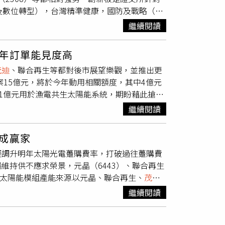
G及數位轉型），台灣精準健康，國防及戰略（航
股大幅下挫。」「我那時真的吃不下飯，因為人
方式，根據規劃，在創新板掛牌滿1年可申請
管台股慘跌當天下午政府就宣布政策護盤，台股
繼續閱讀
以法人為主，自然人則需有2年以上參與證券
當時操作短線單筆虧損最大的一個案例。」小路
0萬元。至於泓德能源及雲豹能源因為目前都還在
投資所以賠錢。」面對投資最大敵人，小路改採
年訂單能見度高
否則因為創新板對自然人有資格限制，只能就等
利停損機制」，後來連選股也採「機械化方
茂迪
、聯合再生等都對後市展望樂觀，並推出更
0元左右，一路飆升到136.5元，創新高，也帶
從基本面、技術面與籌碼面因子，設定符合條件
案15億元，將於今年動用相關額度，其中4億元
族群的還有微電能源（6883），目前還是公開
過「國際論文探勘」、「歷史投資經驗」與「數
11億元用於漁電共生太陽能系統，期盼藉此搶攻
持續創高，股價也在一年之內從60元飆升到
定10個選股因子，達標的篩選入「選股池」，再
來當地太陽能需求將呈現爆發成長，預估項目推展
指出，從本益比角度來看，高力近期股價相對高
表現初階篩選出個股，加入籌碼面分析主力、法
繼續閱讀
性國家，隨著法國積極推動太陽能發電，進一步
也不要輕易去放空。高力日前公告1月營收為
最後是「低估成長股」，觀察營業收入成長、獲
政府也從《通膨削減法案》中，提撥3,690億
熱能產品及板式熱交換器出貨增加。法人指出，高力為
2月間為例，小路靠著三種選股策略，買入聯華
成贏家
裝置獎勵，推升美國太陽能市場需求大增。隨
成長，也讓高力已著手規劃擴增產能，預計明年到
入台橡（2103）13天獲利達14.41%。這套看似
擬調升明年太陽光電躉購費率，打破過往躉購費
4）近年積極布局高技術門檻的差異化產品，首款
前在尾牙時指出，2022年是康舒科技綠電轉供
情緒化」，就是能讓小路吃飽、睡好、累積財
維持供不應求榮景，元晶（6443）、聯合再生
量採用，加上政府積極衝刺太陽光電裝置量，不
管理領域，與世貿中心國貿大樓簽約，九月跨入
國內太陽能模組產能來源以元晶、聯合再生、
茂
PCON電池模組產線，年產能200MW，預計10
6億度電，是目前台灣服務產業最廣的綠電提供業
極加速擴產腳步，加上近期政策持續鼓勵太陽能
現階段主流的20%，象徵在同樣土地面積下，可
約30%。許介立也在6日法說會上表示，預期今
繼續閱讀
定的投資報酬率。 蔡政府再度下猛藥，對付通
、安集、聯合再生、
茂迪
下半年均訂單能見度
周志龍攝）台達電是台灣能源產業的領導廠，日
0GW的目標。不過，蔡政府力挺國內太陽能發電
計業者業績表現將優於上半年，並較去年同期成
2.5%。法人表示，相較於其他同業1月營收都較