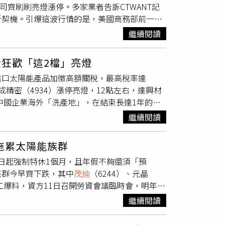
公司齊刷刷亮燈漲停。多家業者告訴CTWANT記
慘，指數下跌0.95%，其餘還有電器電纜、居
新契機。引爆這波行情的是，美國商務部前一日
443）、
茂迪
（6244）、達能（3686）、聯
史上最重懲罰性關稅，最低200%起跳，柬埔寨
5元、19.25元、9.07元、11.85元。漲幅前5
繼續閱讀
「東南亞製」之名傾銷進入美國，重創美國本土。
85元，漲幅10％。達能（3686）上漲1.75
幣4200億元）的太陽能設備，占美國全部市場的
上漲2.4元，漲幅9.98％。跌幅前5名個股為，聯
股狂歡「這2檔」亮燈
的太陽能台廠如同天上掉下來的禮物。太陽能大
.75％。南亞科（2408）下跌1.6元，跌幅
進口太陽能產品加徵高額關稅，最高稅率達
看百億元。「這機會真的太難得了。」一位在苗
跌0.09元，跌幅3％。
成精密（4934）漲停亮燈，12點左右，達興材
8年後，國內市場被陸製模組壓得喘不過氣，現在
加打擊中國企業海外「洗產地」，在結束長達1年的調
濟部要求5月7日起凡出口至美國的台灣產製產
雙反」新關稅，稅率依不同國家、企業不等。其
支持。（圖／報系資料照、經濟部貿易署提供）
繼續閱讀
光能、晶科能源等中資巨頭。美國商務部公告，將
產地信任」戰役中，台廠能否順利脫身，「尤其
，越南境內未單獨指名的公司將面臨最高稅率為
地帶，都可能成為新一輪制裁與懲罰的導火
拖累太陽能族群
去年4月起展開調查，發現中國太陽能業者，不只獲
法院總質詢中，點名聯合再生涉及「中國貼
7日起強制特休1個月，且年假不夠還須「預
造，洗一輪產地後再用超低價傾銷，去年美國從
合再生迅速發出四點聲明澄清，強調所有進出口
族群今早齊下跌，其中
茂迪
（6244）、元晶
8成，幾乎壟斷了市場。由於台灣是僅次於大
追訴權。這場指控拉高業者「自清」焦慮。元晶
員工爆料，資方11日召開勞資會議臨時會，明年1
最新祭出的關稅，市場看好台廠後續轉單效益可
面臨東南亞產品反向傾銷台灣壓力，但更重要的
假，員工須以個人特休支應，特休不足則採預
36%，
茂迪
（6244）漲5.31%，強茂
審查，防止台灣成為他國規避高關稅的「中轉
繼續閱讀
國內太陽能市況不佳，宜蘭電池廠整體稼動率低
4%，買氣持續爆棚。
國的台灣產製（MIT）產品，皆須簽署「輸美
該方案也得到了大部分員工認同。中美晶強調，
罰鍰。然這份簽署並非萬靈丹，貿易署坦言，對