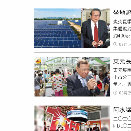
旺、譜瑞
集，太陽
幅逾6％
量已達8
坐地起
宏正、中
預浸布
炎炎夏季
揚、力
力發電
集體毀
瑞智、
單與傳
約40
示，第
晚上才
能源簽
被動式
／翻攝
07月1
台灣好
可能波動
動態調
系統業
興市場指
安集、
東元
到20
16.
場，在全
東元集
好咬牙
少0.0
上市公
模組價
基準日
常地，
進口」
於前陣
美晶，
03月2
幾乎都
的主因
惠說說
由左而
阿水
時，黃
析，「
二○二
集團摩
模組成
四九○
動，自
主）的