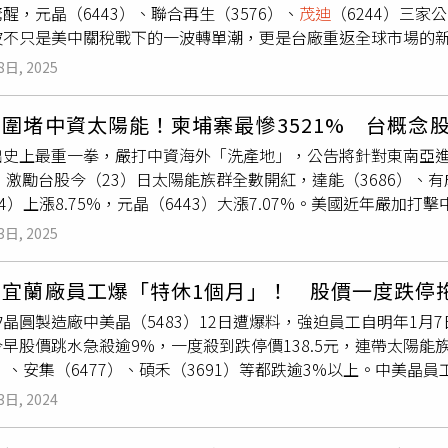
醒，元晶（6443）、聯合再生（3576）、
茂迪
（6244）三家
燃氣、生技醫療等類股指數上漲2%以上。類股下跌部分，鋼鐵最
波不只是美中關稅戰下的一波轉單潮，更是台廠重返全球市場的
、食品等類股指數走勢疲軟。今日太陽能類股一片紅通通，元晶（6
1日）宣布，對柬埔寨、越南、泰國與馬來西亞等太陽能產品徵收
3576）、太極（4934）5檔個股衝上漲停，分別收在17.7元、21.6
8日, 2025
到3521%，理由是中國以「跨國補貼」，讓中國製太陽能板以
，豐達科（3004）上漲13.5元，漲幅10％。川飛（1516）上漲1.
能源財經資料，這四國2024年供應美國約129億美元（約新台
10％。虹光（2380）上漲0.36元，漲幅10％。茂矽（2342）
圍堵中資太陽能！柬埔寨最慘3521% 台概念
。這次東南亞「出口跳板」被一槍封殺，對於被視為「夕陽產業」
58）下跌3.4元，跌幅3.96％。富威電力（6994）下跌5元，跌幅3
出史上最重一拳，嚴打中資海外「洗產地」，公告將針對東南亞
與聯合再生都證實近期歐美客戶的詢單湧現，法人更估轉單量上
。瑞智（4532）下跌1元，跌幅3.17％。明輝-DR（911608）下
%，激勵台股今（23）日太陽能族群全數開紅，達能（3686）、有
陽能模組廠的業者私下對CTWANT記者感嘆。他坦言，自201
34）上漲8.75%，元晶（6443）大漲7.07%。美國近年嚴
到局勢反轉，「只是這波轉單來得太快，也不知道能撐多久。」經
對來自東南亞四個國家的太陽能進口產品徵收反傾銷、反補貼「
須簽署「輸美國貨品原產地聲明書」，元晶等太陽能業者都表示
3日, 2025
自柬埔寨的產品最高面臨3521％的驚人關稅，被視為劍指天合
國嚴懲「洗產地」，業者喜憂半參，除了喜迎轉單潮，也憂心「
寨的太陽能產品稅率高達3521%，理由是柬埔寨拒絕配合調查
對太陽能產品展開高強度查核背景下，任何供應鏈中存在的灰色
晶宜蘭廠員工爆「特休1個月」！ 股價一度跌停
9%，泰國則是375.19%，馬來西亞適用稅率超過40%。美國從
這位苗栗業者憂心忡忡地說。事實上，立委黃國昌4月25日在立
晶圓製造廠中美晶（5483）12日遭爆料，強迫員工自明年1月
平補貼，還為了規避美國徵收的反傾銷關稅，轉到東南亞國家製
「洗產地」行為，質疑其由越南進口電池模組再貼MIT販售。聯
早股價跳水急殺逾9%，一度殺到跌停價138.5元，連帶太陽能
東南亞國家，就進口129億美元的太陽能設備，占類別進口總額近
完全依法合規」，並無洗產地或產地標示不實行為，且保留法律
3）、安集（6477）、碩禾（3691）等都跌逾3%以上。中美晶
球第二大太陽能生產地，即使台灣也有關稅壓力，仍遠低於美方
偉然日前公開呼籲，台灣雖因東南亞被封鎖而得利，但短期內恐
起至2月4日工廠生產線停線，等於提早放農曆年假，扣除國定年
股價大漲。中午12點左右，除了2檔漲停，國碩（2406）上漲6.
望新政府對於海外低價傾銷台灣的太陽能產品進行雙反及反規避
3日, 2024
春節後訂單量不足，休假將以減半計薪。中美晶表示，由於目前
1）、聯合再生（3576）、德淵（4720）、安集（6477）漲逾
為防堵洗產地疑慮擴大，經濟部貿易署宣布，5月7日起凡出口至美
避免對員工薪水造成衝擊影響，利用特休的方式「共體時艱」，
原產地聲明書」，若經查屬實不符者，最重可處新台幣300萬元