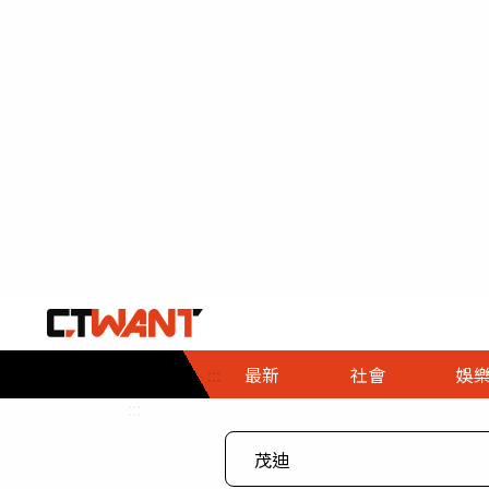
社會首頁
娛樂首頁
財經首頁
政
:::
最新
社會
娛
時事
即時
熱線
:::
直擊
大條
人物
調查
專題
３Ｃ