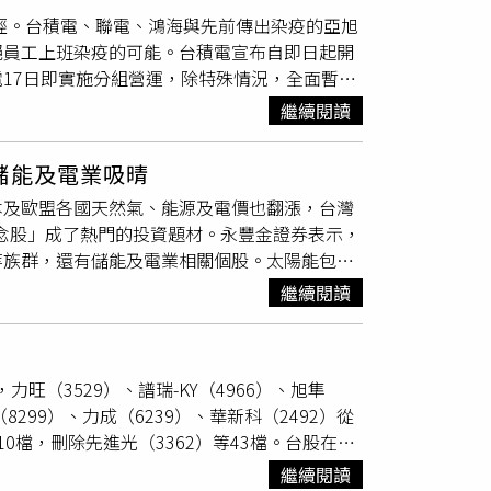
置量提升，祭出優惠加碼措施，今年下半年的躉
衝刺太陽能裝置下，後續全球太陽能需求可期，
望，台達電也預估將比去年同期成長。華冠投
神經。台積電、聯電、鴻海與先前傳出染疫的亞旭
針對明年光電躉購費率將與今年持平，甚至可能
443）、安集 （6477）、聯合再生
絕員工上班染疫的可能。台積電宣布自即日起開
做為明年躉購費率擬定基礎，針對未來躉購費率
關係，只要季線上揚，股價回測或是往上突破季
17日即實施分組營運，除特殊情況，全面暫停
業發展的風向球，今年因上、下半年維持一致；
，股價跌破季線，進一步形成季線下彎則應先退
也進行6項群聚性活動管制，包含：避免面對
水準，否則很可能會被通膨吃掉獲利，自然不會
繼續閱讀
課程優先採取網路教學、關閉台積運動場館與球
躉購費率大多只降不升，藉此讓政府補助能隨著
文教基金會、福委會及創新館活動。聯電本週起
為罕見，正顯示出政府為了達到再生能源轉型目
、儲能及電業吸晴
會比中央還嚴格，以確保員工及廠區安全，至於
本及歐盟各國天然氣、能源及電價也翻漲，台灣
議以線上視訊為主，暫停公司內健身房及按摩服
概念股」成了熱門的投資題材。永豐金證券表示，
行廠區環境清消，禁止桃園及新竹各廠區同仁跨
等族群，還有儲能及電業相關個股。太陽能包括
建置防疫緊急應變小組，停止所有員工跨廠區及
安集（6477）、長興（1717）；風電有永冠-
復紅、藍軍分組分流上班機制，並採滾動式防疫
繼續閱讀
308）、漢翔（2634）、綠電（8440）與焚化
流、餐廳不開放。
茂迪
訪客、承包商及商務拜訪
雲豹能源（6869）及泓德能源（6873）等，
廠區、跨辦公室移動，暫停所有訪客及外部廠商
裝置容量已達83MW，明年則有100MW，躍
PCR篩檢，啟動緊急應變及防疫措施，並持續
旺（3529）、譜瑞-KY（4966）、旭隼
，9月台南儲能AFC專案開始對營收有所貢獻，
訪，增加消毒次數，密切關注疫情變化。
99）、力成（6239）、華新科（2492）從
能系統，儲能營收之貢獻將於第4季逐步放大。
10檔，刪除先進光（3362）等43檔。台股在全
，新電池產線年產能可達400MW，未來導入
焱、群聯、力成、士紙、台驊、大同、華新科等。力
達1GW以上。以太陽能模組及電廠營運為主的安
繼續閱讀