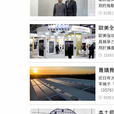
政府推
元，多
太等）
生中大
02月1
上市，
3天後
交易投資
認清一
歐美
興櫃交
「機械
歐美強
他們1年
式」，
具競爭
動雲豹能
的個股
用於擴產
發行公
據分析
商機。
240
搭配簡
10月0
的速度
了，不
人、大
推升市
3.21
利能力有
躉購
美元（
美國燃料
（122
近日有
著法國
後年將增
沒有「
率幾乎
N型T
元年，
富，最
（3576
僅今年
科技產業
迪
、安
月進入大
者。康舒
09月1
光電建
發出更
年全年
膨造成原
高，加
前公布的
本土