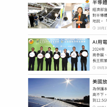
半導
該「協
於是否
經濟部宣
假員工
灣認定
對半導體
壓出籠下
判風險
地說，「萬一業
太陽能族
後轉運
「202
來新低
漏洞洗
10月1
導體展
者暫不
道，例
子產業
換股、
稅戰中
AI用
接。」
局面不只
2024
續發展
商參展、
額502
長王熙
對外出
零商機。
國政府
09月3
RE10
倒是台
生(357
電產業
美國放
(151
綠了，
為保護
國、加
增，預計
高不下，
積極響
2030
到12.
展，需
上。」
再生（3
的綠電
看淡今