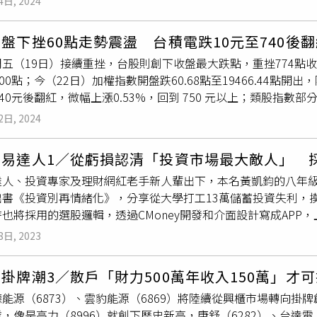
4日, 2024
產業界支持，先前因為美中貿易戰，美國對中國大陸的太陽能祭
組成的能源服務公司協助企業診斷、改善製程節能。主辦單位之一
GW，較去年減少逾3成，甚至預見明、後年的展望保守，各廠商開
陽能板課徵進口關稅，以防堵大陸業者「洗產地」，但最近產能
美國、日本、中國等都在如火如荼地發展再生能源技術，我們有
迪
等光電三雄為例，今年前八月營收分別年減60%、42%、24
盤下挫60點走勢震盪 台積電跌10元至740後翻
題，所以此次放寬，有助於平衡市場機制，台廠也有望藉此切入
色能源、節能減碳解決方案的供應者，有這兩邊的需求可以對接，
電業卻成長急遽放緩？業者們私下告訴記者，「主要是政策出現
五（19日）接續重挫，台股則創下收盤最大跌點，重挫774點收1
14日盤中股價漲4%、約在24.85元，聯合再生漲2.7%、約11.4
員涵蓋半導體、綠能產業等供應鏈。
至審核時間開始放慢。」對於十月中產業用電電價大漲，外界將
500點；今（22日）加權指數開盤跌60.68點至19466.44點
消息也磨刀霍霍，因為美中貿易戰持續一陣子，他們不但轉往東
鍋。「其實台灣的太陽能大型電站已不靠台電的躉售電價在生存
740元後翻紅，微幅上漲0.53%，回到 750 元以上；類股指
2023年美國進口55.6GW dc太陽能元件和3.7GW電池片，
民負擔。」蔡佳晋解釋。元晶董事長廖國榮認為太陽能電池效率
。道瓊工業指數漲0.56%，收37986.4點；那斯達克指數跌2.05%
進口自柬埔寨、馬來西亞、泰國和越南的晶體矽太陽能電池發起
元晶董事長廖國榮跟CTWANT記者透露，在太陽能電池的光電轉
2日, 2024
7.23點；費城半導體指數跌幅4.12%，收4306.87點。台股開盤續跌
像是隆基綠能與美國Invenergy合作，要在俄亥俄州建設5G
在歐洲，已經比火力發電便宜了。」廖國榮還報了個好消息，過去
盤跌10元至740元；鴻海（2317）跌1.5元至141.5元；聯發科（
能源美國廠於今年上半年相繼建設，阿特斯美國廠於2023年底
光衰減問題，近期已發展到新型、以N型矽晶片為主的穿隧氧化鈍化
交易達人1／從虧損認清「投資市場最大敵人」 
2125元；台達電（2308）漲2元至300.5元。其中，台積電於
東南亞四國產能受關稅影響，但印尼、寮國和中東的產能則有望
、10年前產品的17%，大幅提升至24.5%，而下一世代TOP
達人、投資專家及理財網紅老手新人輩出下，本名黃凱鈞的八年級
19695點。今日盤面焦點在營建股，如鄉林、太設、京城、日
高效電池級元件專案; 鈞達計劃在阿曼投資建設5GW高效電池生
9.5%。20年前的太陽能電池，每公頃土地只能裝置0.8MW的太
出書《投資別再情緒化》，分享從大學打工13萬儲蓄投資失利，
；航運股表現也同樣亮眼，貨櫃三雄長榮、陽明與萬海漲3到4%
高純矽料、30GW晶體矽片和5GW電池元件專案。
，可裝置2.25MW，「等於只要花全台灣土地面積4.1%，就能
也將採用的選股邏輯，透過CMoney開發和介面設計寫成APP
，碩天、盛達、華城、
茂迪
、大同、森崴能源漲2至4%；金融股
，比被列為「廢耕地、休耕地及不利耕作區」約6%的土地，還要
。縱橫股海的投資流派各有千秋，小路獨鍾「機械化操作」。CTW
漲逾2%。有分析師指出，因聯準會延後降息預期以及地緣政治不
（圖／方萬民攝）。台灣再生能源發展走多元化，包括太陽能、
8日, 2023
裡向記者解釋，「為要擺脫『人為主觀』與『情緒交易』兩大風險
法說下修半導體展望，短線偏空。整體來看，美股持續的弱勢反
太陽能是近十年來均化能源成本下降最多的能源，2023平均每kwh
二年就吃敗仗。「2015年8月24日是我人生中一個很大的轉
的電力來源。」蔡佳晋說，「台積電是臺灣的護國神山，綠能業
掛牌潮3／散戶「財力500萬年收入150萬」才
以上都是跌停。」小路當時搭上主流題材「太陽能」，從籌碼面選出
0的要求，這對於台灣半導體根留台灣至關重要。」
能源（6873）、雲豹能源（6869）將陸續從興櫃市場轉向
4），「沒想到，手上的3檔個股全數跌停板的窘況。」2015年
，像是高力（8996）就創下歷史新高，康舒（6282）、台達電
板。（圖／宋岱融攝）那份恐慌，小路記憶猶新，「可說是全球