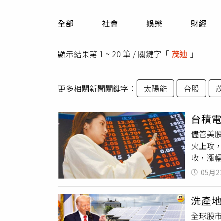
人物
汽車
全部
社會
娛樂
財經
專欄
房產新勢力
顯示結果第 1 ~ 20 筆 / 關鍵字「
茂迪
」
更多相關新聞關鍵字：
太陽能
台股
台積電
儘管美股
火上攻，
收，漲幅
元盤上開
05月2
（231
台達電（
洗產
元，上漲
全球股
（289