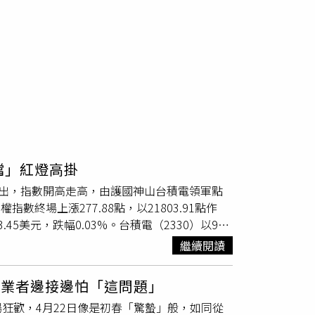
檔」紅燈高掛
點開出，指數開高走高，由護國神山台積電領軍點
數終場上漲277.88點，以21803.91點作
.45美元，跌幅0.03%。台積電（2330）以986
12元，漲幅1.23 %。主要權值股方面，鴻海
繼續閱讀
25元。廣達（2382）收在272元，上漲5.5元。
.5元，上漲0.5元。大立光（3008）收在2265
 業者邊接邊怕「這問題」
泰金（2882）收在63.5元，上漲2元，中信金
狂歡，4月22日像是初春「驚蟄」般，如同從
日最強，橡膠以3.01%緊隨其後，其他如電子零組