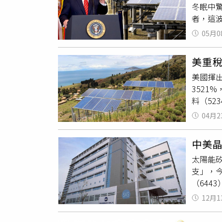
冬眠中驚
件、油電
者，這
家生活
（4月2
合再生（
05月0
最高達
名個股為
據彭博新
元，漲幅
美重稅
77%
策（66
美國揮
廠元晶
3.54％
3521
栗經營太
料（52
終於等
查後，
品，皆
04月2
中，來
對於美
對柬埔
在美國
中美
395.
線。」
太陽能矽
得不公
牌」、
支」，今
這4個
作業「
（644
陸，全
副總廖
月7日
期，激勵
是，期
12月1
支，若
（248
站」。
落，為
國貨品