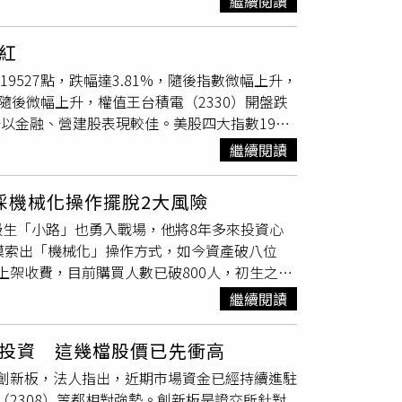
繼續閱讀
出反傾銷、反補貼稅措施，並恢復對四個東南亞
、SEMI全球行銷長暨台灣區總裁曹世綸表示，
始努力拓展外銷市場。事實上，以聯合再生、元
與成本出現問題，導致美國不少太陽能業者財務
半導體、電子產業等再生能源最大的使用者，也
%，不若以往強勢。為何半導體產業綠電需求孔
紅
美國市場。台灣的太陽能大廠今年都加大外銷力
所以SEMI也成立GESA綠能暨永續發展聯
轉變，不像過去有行政院副院長的層級親自主
9527點，跌幅達3.81%，隨後指數微幅上升，
元，
茂迪
則漲2.3%、約在25.9元。不過大陸業
電價成本上漲元兇算在光電業者頭上，業者認為
開出，隨後微幅上升，權值王台積電（2330）開盤跌
南亞設廠，連美國本土、中東國家都有規畫，數
，幾乎都是直接賣給半導體為主的大企業，不會
數部分以金融、營建股表現較佳。美股四大指數19日
其中東南亞四國就佔了79%。今年5月，美國商務部
會越來越好（圖／報系資料照）。太陽能電池模
，收15282.01點；標普500指數下跌0.88%，
反傾銷、反補貼調查，但其實不少陸廠已轉往美
換效率大幅提升，及設備成本不斷下降，「太陽
繼續閱讀
26.28點，來到19500.84點。三大權值股中，
W元件廠，晶澳科技美國廠預計在今年第三季投
以P型矽晶片作為基板的鋁背面電場太陽能電
2454）開盤跌9元至984元；大立光（3008）
投產，天合光能美國廠也將於2024年下半年投
接觸太陽能電池（TOPCon），相比於傳統的
採機械化操作擺脫2大風險
開盤不到10分鐘成功翻紅，帶動大盤一度漲160
受益，晶科能源計劃在沙烏地阿拉伯投資建設
Com+鈣鈦礦堆疊的電池模組，更可提升電池轉換
生「小路」也勇入戰場，他將8年多來投資心
勝生等燈漲停，其他冠德、皇鼎、國揚、工信漲6
產基地;天合光能有意在阿拉伯聯合大公國投資建
陽能系統，現在太陽能系統進步到1.4MW，預估
摸索出「機械化」操作方式，如今資產破八位
；另，電力供應與重電概念股續強，上緯投控漲
供應台灣約5千億度、且百分之百的太陽能。」廖
，上架收費，目前購買人數已破800人，初生之犢
今天也回神，開發金、華南金、兆豐金，以及中
少。寶晶能源董事長蔡佳晋認為綠能是護國神山
ANT記者日前約訪時，他在新北市林口區自家
確定性，美股科技股續弱，且AI相關持續修正，
繼續閱讀
風能、氫能、地熱、海洋能等，在時間、成本分
。」今年27歲的小路在大學一年級開始投資，
映短線國際股市不穩，仍須提防個股持續修正的
 LCOE相較 2010年下降了90%，是目前最具
捩點，那天大盤指數跌了4%多，代表全台灣股票市
者則是台積電的靠山！當務之急，是滿足台積電
可投資 這幾檔股價已先衝高
中美晶（5483）、達能（3686）、
茂迪
掛牌創新板，法人指出，近期市場資金已經持續進駐
8月太陽能族群崩盤，小路手中的3檔相關個股也全
（2308）等都相對強勢。創新板是證交所針對
股災，中國景氣疲弱，美國升息資金強勢回流美