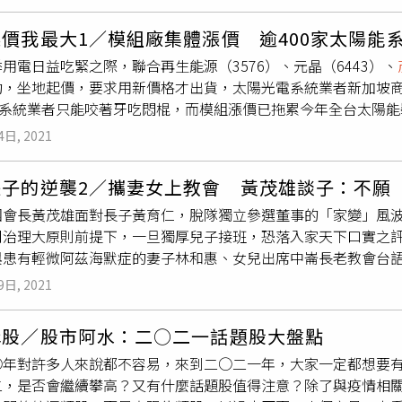
-KY、旭隼、AES-KY等千金股，近日反應MSCI的利多，連日
能模組部分自用，目前太陽能模組產能200MW，預計明年達到2
最凌厲，力旺及AES-KY漲幅都在2～3％以上。另外，台股在M
3MW，預估今年底達到90MW，明年則有100MW。上緯聚焦
價我最大1／模組廠集體漲價 逾400家太陽能
聯資源、中環、康控-KY、達運、帝寶、岱宇、神盾、力旺、伍
等，將碳纖維應用在風電葉片，已經陸續打進三菱重工、奇異（G
用電日益吃緊之際，聯合再生能源（3576）、元晶（6443）、
麗、牧德、
茂迪
。全球小型指數其他刪除個股包括南六、新鉅科、
產品交貨進入高峰期，傳統鋼構事業也穩定，法人預估今年營收上
約，坐地起價，要求用新價格才出貨，太陽光電系統業者新加坡
錸德、如興、鄉林、訊芯-KY、建準、精元、上緯投控、信錦、
統鋼構產業供不應求，明年營收挑戰100億元。再生能源受到天
0家系統業者只能咬著牙吃悶棍，而模組漲價已拖累今年全台太陽
四季MSCI季調整，台股權重調整結果全球被動式指數追蹤資產
是發電重要時段，要發揮再生能源最大效益需透過儲能系統提高
署合作備忘錄，將攜手開發太陽能電廠，如今卻對簿公堂。左圖
指數追蹤資產大抵採收盤價為交易基準以減少追蹤誤差，一般而
自漢翔臉書、報系資料庫）漢翔航太工業服務跨產業，與台達電合
4日, 2021
報網站、韋能能源官網） 本刊調查，太陽能模組製造廠以原料硅
較大。此次MSCI公布第四季相關指數調整，於今天盤後生效。台
頻備轉輔助服務能力驗測，並取得首批專業人員資格，正式跨足綠
者控訴，模組製造廠被政府補貼保護了5年，卻仍無競爭力，政府應
數及亞洲（日本除外）指數權重皆下降，各為0.08百分點及0.15百
元晶和達能等營收年增都是翻倍，而
茂迪
也有逾9成的年增，聯合
長子的逆襲2／攜妻女上教會 黃茂雄談子：不願
GW的政策跳票！一家小型系統業者出示與聯合再生能源人員的對
16％。依證交所之前公布，第四季調整後與第三季調整後權重比較
球供應鏈的帶動下，將開出200GW的水準，年增達到2成。
團會長黃茂雄面對長子黃育仁，脫隊獨立參選董事的「家變」風
買單，並附上發票證明模組價格上漲。（圖／讀者提供、王永泰
9百分點，惟亞洲指數權重增加0.01百分點。證交所表示，調整
司治理大原則前提下，一旦獨厚兒子接班，恐落入家天下口實之評
格飆升，陷入斷鏈困境。6月17日，太陽光電發電系統公會公開
的權重變化，不代表台股資金的流向。
與患有輕微阿茲海默症的妻子林和惠、女兒出席中崙長老教會台
；6月底，包辦台灣太陽能模組七成市占的3大模組製造廠及電池廠
子林和惠才開刀出院返家，雙腳走起來還在復健中，需要親友攙
也破天荒共同「發聲反制」力阻開放，「此舉將讓台灣成為大陸
9日, 2021
會到教會做禮拜，這天他們提前半個小時即抵達會堂，教友見狀
」。聯合再生能源、元晶、
茂迪
與中美晶為台灣模組及電池製造
話。獻唱聖詩時，黃茂雄還幫忙拿著詩歌本給太太，虔誠敬拜，
右為
茂迪
總經理葉正賢、中美晶董事長徐秀蘭、元晶董事長廖國
講股／股市阿水：二○二一話題股大盤點
茂雄起身揮手向大家打招呼，真性情之舉也受到熱烈回應。不僅
從原物料成本來看，台灣（太陽能模組）漲這麼多，真離譜！雖
○年對許多人來說都不容易，來到二○二一年，大家一定都想要
斯漢堡第一次聯手舉辦的「2020台日農漁產品企業及地方交流
本六成，矽片今年漲了六成，但占模組成本一成的玻璃跌價五成，
二，是否會繼續攀高？又有什麼話題股值得注意？除了與疫情相關
然流露的呵護神情，鶼鰈情深，令人動容。東元集團會長黃茂雄
漲幅應該15％，模組製造廠竟集體喊漲超過四成。」本刊接獲一