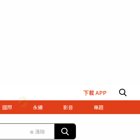
下載 APP
國際
永續
影音
專題
⊗ 清除