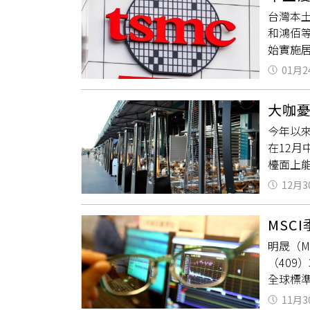
的決心
長不少
去年同
台灣本
購費率
為台廠
顧分析師
和鴻佰
上調，
（3576
始實施
走向尚
線，只
來賓、
此次調
出觀望
01月2
面會議
有業者
場，暫
時間緩
大咖
全面啟
標，對
今年以
外籍移
在12月
務，桃
檯面上
廠移動
聯合再生
辦公室
12月3
KY（1
管理措
發電廠崑
未經核
MSC
都市場上
來訪，
明晟（M
升為能
密切注
（409
且打入
全球標準
元晶有
球小型指
12吋晶
11月3