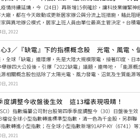
，早已從過往的政策看出端倪，不僅去年下半年為了激勵光電裝
，成為電子業中少數未受通膨因素影響的族群，在歐美強權帶頭
期下滑約1成左右，台達電的表現明顯優異。對於第一季的營收展
土疫情持續延燒，今（24日）再新增15例確診，讓科技業繃緊
更維持與上半年一致，打破原先下半年通常低於上半年的慣例。
增添更多活水。
劉烱德表示，如果要觀察太陽能領域的上市櫃相關能源股，元晶（6
等大廠，都在今天啟動或更新居家辦公與分流上班措施，藉此阻
經濟部能源局回應，目前還在依照以往程序收集相關成本參數，
）及
茂迪
（6244），投資朋友們可留意相關個股股價與季線的
居家與異地辦公模式，居家上班人員由單位最高主管決定。台積電
未有定論。國內太陽能業者認為，躉購費率一向是國內太陽能產
要季線位置能守穩形成支撐，則後續都有量增價漲的機會。反之
訪客入廠，這次因應疫情持續升溫，啟動居家及異地辦公。台積電
升的目的，主要是為了讓太陽能電廠的投資報酬率能維持在一定
，靜待下一次止跌止穩的機會。
4日, 2022
、暫停同仁國內外洽公或出差、取消跨區差旅區間車、教育訓練
想繼續投入開發，拖累國內太陽能光電建置腳步。由於過往光電
停舉辦公司性聚會活動並取消北部廠區尾牙、暫停慈善基金會、
步退場，因此近期市場傳出明年光電躉購費率將調升的消息，實
憂心3／『缺電』下的指標概念股 光電、風電
動居家上班，由不同部門依人力進行調派，強調所有防疫措施都
太陽能產業的補助絲毫不手軟。
來，全球「缺電」連環爆，先是大陸大規模限電，接著印度、日
工也全數篩檢。並視疫情持續調整措施。鴻海限制訪客入廠，會
中舉辦四大公投後，引爆「2022缺電」議題，連帶地，「能源
園廠區則禁止跨廠區交流。鴻佰科技桃園自貿園區停止營運，進
能源相關概念股包括除了太陽光電、風力發電、沼氣及生質能源
。亞旭電腦全公司進入三級防疫，桃園廠區全體員工PCR採檢，
（3576）、達能（3686）、
茂迪
（6244）、元晶（6443）、
移動，停止訪客及廠商接觸。旺宏啟動準三級警戒防疫措施，恢
0日, 2021
589）、上緯投控（3708）、世紀鋼（9958）；儲能的台達電（2
施。穩懋維持三級警戒防疫層級，人員分流上班、各廠區間不交
鼎（6803）、電業的森崴能源（6806）、與甫在近月公開發行的
准不得隨意進出，員工自助餐廳將改便當。仁寶暫停所有員工跨
I季度調整今收盤後生效 這13檔表現吸睛！
引人注意的能源概念股。安集科技的太陽能電廠截至今年10月底，
所有會議採線上舉行並加強清消。高力中壢一、三廠全體員工進行
SCI）指數編纂公司對台股第四季季度調整今（30）日盤後生效，力
源概念股；圖為董事長黃國棟。（圖／報系資料庫）聯合再生方面
意疫情。宏致禁止桃園總部及精工中心跨廠區上班、謝絕訪客來
）3檔從全球小型指數轉進標準型指數，清一色為千金股，另群聯（82
中南美洲大型電腦設備廠商供應鏈，第4季起對客戶供應中小型儲
指數轉進小型指數；在全球小型指數新增91APP-KY（6741）等
鑑於市場需求，斥資7億元在新竹湖口廠建立大尺寸太陽能電池產線
數新增10檔個股，包括91APP*-KY、朋程、AES-KY、晶
片規格，電池年產出可達500MW，屆時高效能電池年總產能可
0日, 2021