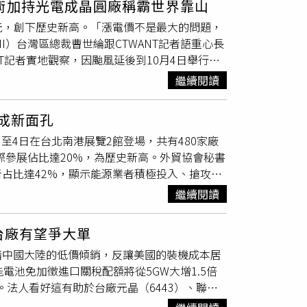
術加持光電成晶圓廠稱霸世界靠山
況而定，基於營運關係，不公開宜蘭廠放特休
規範，仍需視貨品類別與組成決定，因此即使台
29元，創下歷史新高。「漲電價不是最大的問題，
對於太陽能產業景氣疑慮，中美晶今天在沉重賣
出口前可與買方協調並申請預先認定，以降低誤
）台灣區總裁曹世綸跟CTWANT記者語重心長
，跌幅達8.79%。
茂迪
、元晶、國碩和安集等
，超過 65%實際上是中國廠商僅進行微量加工
，國碩盤中下探15.6元，跌幅2.5%，創1年多
，元晶太陽能副總經理江郅豪就表示，「會去鑽
展設攤，還有超過700位國際買家，但和月前半
較弱，股價走勢持續創低不會改變。建議未上車
問題。」但他也呼籲政府應進一步強化查驗力
繼續閱讀
嘆氣，簡直是冰火兩樣情。「我們有半導體、電
時間，觀察一、二季產業調整，效率若不佳建議
日被視為「夕陽產業」的太陽能產業，在美中關
決方案的供應者，平台能讓兩邊需求直接對
日本與歐洲，預估外銷占比將明顯拉升。這波新
四成新面孔
會及旗下、去年剛成立的「 GESA綠能暨永
至4日在台北南港展覽2館登場，共有480家廠
天，經濟部9月24日發布8月外銷訂單數據，金
際參展佔比達20%，為歷史新高。外貿協會秘書
算及雲端產業需求強勁所帶動。半導體產業是推動
占比達42%，顯示能源業者積極投入、搶攻淨
更多的半導體、同時也要更多的電。然而，當各
未來十年全國用電量年均成長2.8%，為遵循
國、日本和歐洲，都提供了充足的綠電選項，反
繼續閱讀
茂迪
(6244)、元晶(6443)、士電(1503)、聯合再
（圖／CTWANT資料照）。擔任台灣太陽光
(2395)、微星(2377)等。淨零永續方面則有華城
僅是電要足夠，更要夠綠；電不綠、企業臉就要
台廠有望爭大單
源及熙特爾新能源等，還有英國、比利時、丹麥、法
電作為台灣的用電大戶，隨著先進製程與產量大
堵中國大陸的低價傾銷，反讓美國的裝機成本居
李君禮出席9月30日的展前記者會時表示，台灣
長緩慢，恐導致台積電的供電風險。「以台積電
電池免加徵進口關稅配額將從5GW大增1.5倍
能以及深度節能，尤其是AI和半導體產業發
前距離目標還有很大一段差距，需要靠太陽能來補
關稅。法人看好這有助於台廠元晶（6443）、聯合
業剛性需求，因此政府需要提供充足、有競爭力
年的能源周上，國內重量級光電業者都不約而同
大選的兩黨陣營都會在政策上持續加碼，藉此爭取
表示，未來強化協助發展「能源服務公司」，透
提到，今年台灣太陽能裝置量將約1.6GW至