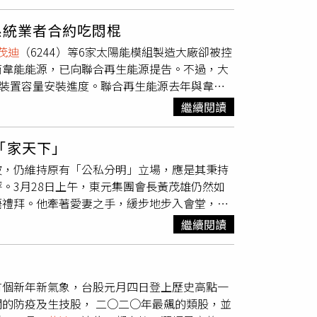
股價大幅走強，今天再度齊步大漲，譜瑞-KY盤中漲
50MW。太陽能電廠截至今年10月底，裝置容
SCI全球小型指數刪除43檔，包括先進光、數字、
風電材料開發，近年積極發展碳纖拉擠碳板、碳纖
系統業者合約吃悶棍
豐、飛捷、華城、茂林-KY、宏盛、威強電、國
E）、大陸金風等國際大廠供應鏈。世紀鋼的風
茂迪
（6244）等6家太陽能模組製造大廠卻被控
百和、譜瑞-KY、智擎、柏文、廣明、日勝生、
看90億元，將創新高。加上明年在手的風電訂
商韋能能源，已向聯合再生能源提告。不過，大
台苯、特力、燿華、合勤控、旭隼等股。證交所表
候因素的影響甚鉅，太陽能晚上無電可發、風電
能裝置容量安裝進度。聯合再生能源去年與韋能
規模日益成長，雖為追蹤標的帶來流動性，但由於
電力備援，圖為漢翔今年上線的儲能系統。（圖
左為聯合再生能源董事長洪傳獻。（圖／翻攝自
言，於指數調整成分股生效前最後交易日之尾盤
作在台中廠區建置5MW儲能系統，已通過台電
繼續閱讀
片（矽片）漲價為由，3月起漲至今逾4成，有
股於全球標準型指數權重上升0.01百分點，新
電儲能服務市場。從11月的單月營收來看中，
該開放進口模組，以免2025年太陽能發電達
分點，調整後權重分別為1.69％、14.12％及
再生則是逾4成年增，展望2022年的太陽能市
「家天下」
話紀錄，指出聯合再生能源漲價態度強硬，他只
，台股於全球標準型指數及新興市場指數權重皆減
波，仍維持原有「公私分明」立場，應是其秉持
攝）原物料大漲下，台灣太陽能產業供應鏈爆出
前後的權重差距僅代表成分股變動後，台股在調整
。3月28日上午，東元集團會長黃茂雄仍然如
建言，要求政府「多元開放國外模組及電池產品
語禮拜。他牽著愛妻之手，緩步地步入會堂，由
──聯合再生能源（URE）、元晶、
茂迪
及中
扶協助。數十年來黃茂雄與妻子林和惠，星期天
模組的天下」，強調「上游原物料上漲才是走升
繼續閱讀
向前打招呼，還有人比讚給予支持，也會跟林和
大廠，前三者包辦太陽能模組七成市占。（圖下
感受上帝給予的話語。而當教友們互道請安禮
榮）（圖／報系資料庫）對此，一家系統業者分
如此，黃茂雄去年親自主持東亞經濟協會與東元
然矽片（矽晶圓材料）占電池成本六成、電池占
有個新年新氣象，台股元月四日登上歷史高點一
論壇」，會後，記者也目睹黃茂雄與妻子共餐的互
算一算，這波太陽能模組（以矽晶圓G1尺寸為
的防疫及生技股， 二○二○年最飆的類股，並
（中）偕妻，出席中崙長老教會禮拜。（圖／李
家向聯合再生能源下單的系統業者投訴，「3月