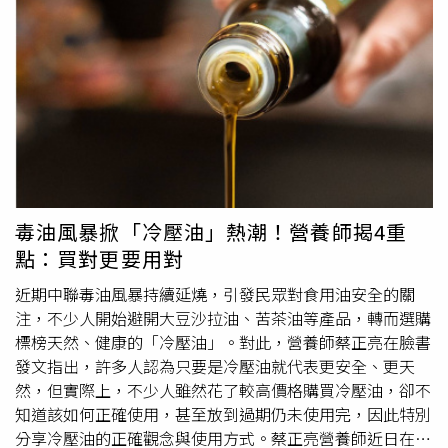
攝取過多精製糖和熱量有關。因此，劉醫師引述權威醫學期
刊《JAMA》刊登的隨機臨床試驗表示，脂肪肝患者在嚴格
限制「游離糖（Free Sugar）」攝取後，僅需短短8週，透
過磁振造影（MRI）即可觀察到肝臟脂肪顯著下降，且肝功
能指數（ALT）也同步改善。這項研究證實，改善脂肪肝無
需完全仰賴藥物治療，從日常生活切斷過量添加糖的來源，
就是啟動肝臟復原的關鍵第一步。除此之外，針對民眾常詢
問「罹患脂肪肝是否不能吃水果」的疑慮，劉醫師說明，新
鮮的原型水果富含膳食纖維，能有效延緩糖分吸收速度，適
量食用並不會造成負擔。真正需要嚴格忌口的是含糖手搖飲
毒油風暴掀「冷壓油」熱潮！營養師揭4重
料、包裝果汁、蛋糕甜點及加工食品中的添加糖；這些游離
點：買對更要用對
糖進入人體後會迅速轉化為脂肪堆積於肝臟，成為引發代謝
異常與脂肪肝的隱形殺手。不過，脂肪肝是能夠逆轉的，劉
近期中聯毒油風暴持續延燒，引發民眾對食用油安全的關
醫師建議民眾可從四個面向著手。首先是戒除含糖飲料，改
注，不少人開始避開大豆沙拉油、苦茶油等產品，轉而選購
以白開水為主要水分來源；其次是維持每週至少150分鐘有
標榜天然、健康的「冷壓油」。對此，營養師蔡正亮在臉書
氧運動，並搭配2至3次肌力訓練以提升肌肉量，進而改善胰
發文指出，許多人認為只要是冷壓油就代表更安全、更天
島素阻抗；第三是適度控制體重，研究顯示體重減輕約5%
然，但實際上，不少人雖然花了較高價格購買冷壓油，卻不
至10%即可顯著改善肝臟脂肪堆積；最後則是多攝取原型食
知道該如何正確使用，甚至放到過期仍未使用完，因此特別
物、優質蛋白質、
蔬菜
與堅果，減少精製澱粉。劉醫師提
分享冷壓油的正確觀念與使用方式。蔡正亮營養師近日在臉