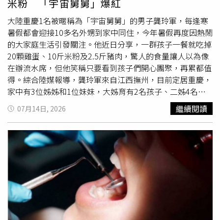
米粉 「宇宙舅舅」爆紅
增加肌肉量，也能提升身體靜態代謝率，使人體即使休息時
經搶救恢復意識，也可能留下神經系統損傷等後遺症。安全
仍可消耗更多熱量。黎黃龍的努力很快獲得回報，短短6個
專家表示，密閉空間作業必須遵守嚴格防護措施。進入醃製
大陸重慶1名被暱稱為「宇宙舅舅」的男子龔玲軍，每逢寒
月便成功減去40公斤，體重從105公斤降至65公斤。隨著體
池、地窖、井等場所前，應先充分通風，必要時使用專業氣
暑假都會迎接10多名外甥到家中同住，今年暑假再度因熱鬧
重下降，他的高血壓、高血脂恢復正常，膝蓋疼痛完全消
體檢測設備確認環境安全；作業過程中應有人在外監護，並
的大家庭生活引發關注。他近日分享，一群孩子一餐就吃掉
失，過去緊繃的衣服變得寬鬆，臉部輪廓也愈發明顯，就連
配備安全繩等救援設備，避免發生連環中毒事故。此外，一
20顆雞蛋、10斤米粉及2.5斤豬肉，驚人的食量讓人以為像
爬樓梯都不再氣喘吁吁。成功瘦身後，黎黃龍投入健身產
旦發現有人在密閉空間內暈倒，旁人切勿未經防護立即下池
在辦流水席，但他笑稱只要看到孩子們開心團聚，再累都值
業，成為一名健身教練，並透過社群平台分享自己的減重歷
救人。過往多起事故中，救援者因吸入毒氣而相繼倒下，造
得。綜合陸媒報導，龔玲軍來自江西撫州，目前定居重慶，
程，吸引不少網友關注，也鼓勵許多人開始改變生活方式。
成更大傷亡。非專業人員應優先報警求助，並在安全範圍內
家中有3位姊姊和1位妹妹，大姊育有2名孩子、二姊4名、
他的母親更常自豪地向鄰居分享兒子的蛻變故事。如今的黎
採取救援措施。醃菜、釀造、養殖、漚肥等傳統農副業生產
三姊6名、妹妹3名，共有16名外甥、外甥女。今年暑假再
繼續閱讀
07月14日, 2026
黃龍雖然仍是單身，但他坦言，感情早已不是人生最重要的
看似平常，但隨著大型化、密閉化生產方式增加，相關安全
加上重外甥及自己的2個孩子，家中最多同時有21名孩子一
目標。「我最大的勝利，不是減掉40公斤。」他說，「真正
風險也隨之提高。業內人士提醒，從業人員應提高密閉空間
起生活，熱鬧景象宛如《家有兒女》現實版，因此被網友封
的勝利，是戰勝過去那個自卑、想放棄的自己。」他認為，
安全意識，完善通風、檢測與防護措施，避免類似悲劇再次
為「宇宙舅舅」。他表示，孩子們每逢寒暑假都會主動到家
這38公斤（應為40公斤）的改變，不只是體重計上的數
發生。
裡報到，最大的外甥已經出社會工作，最小的仍是小學生，
字，而是一段靠著紀律、毅力與永不放棄，一步步走出來的
甚至已經結婚的外甥、外甥女也喜歡回來相聚。雖然每天都
人生旅程。
忙得團團轉，1週就要吃掉近半頭豬，1天消耗約8斤白米、
1頓要30顆雞蛋，24瓶裝飲料1天還能喝掉2箱，但看著大家
一起吃飯、玩樂、聊天，心裡總覺得特別踏實。龔玲軍坦
言，照顧這麼多孩子確實不容易，有時吃飯點名還會突然想