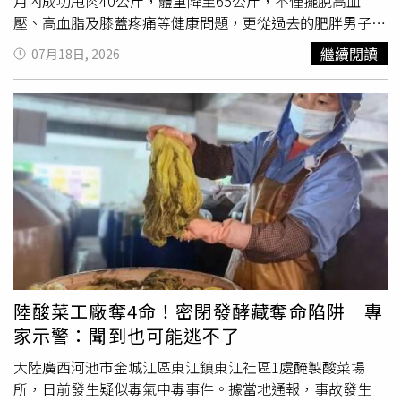
大量的結霜，或整袋蔬果凍成一大團，可能代表產品經過較
月內成功甩肉40公斤，體重降至65公斤，不僅擺脫高血
長的時間才徹底冷凍，或是在運輸或保存過程中溫度有變
壓、高血脂及膝蓋疼痛等健康問題，更從過去的肥胖男子蛻
動，產品解凍後又重新冷凍，就容易形成較大的冰晶，食材
變成健身教練。黎黃龍坦言，自己最大的收穫並非減掉40公
繼續閱讀
07月18日, 2026
品質也將受影響。2. 留意成分標示 避免無意間吃下過多調
斤，而是終於戰勝了曾經的自己。根據《VnExpress》報
味品除了一般的冷凍青豆仁、花椰菜、莓果等，Talia
導，住在越南胡志明市的黎黃龍表示，自己並非從小就胖，
Follador營養師提醒，也有不少冷凍食品添加了額外的調
而是多年來缺乏運動、經常久坐，加上飲食不節制及容易囤
味，例如有些冷凍水果可能含有糖漿，部分冷凍
蔬菜
則加入
積脂肪的體質，體重逐年增加，到了2022年初已飆升至105
醬料或調味粉。民眾購買前應查看食品成分與營養標示，並
公斤。肥胖不只改變外貌，也逐漸侵蝕他的健康。他罹患高
選擇未經調味的食材，避免原本只是想補充蔬果，卻在無意
血脂、高血壓，膝蓋更因長期承受過大重量，出現急性退化
間攝取過多額外的糖、鹽分和脂肪。3. 新鮮一定比冷凍更營
性關節炎與關節疼痛，每天起床照鏡子時，甚至不敢正視鏡
養？營養師：還是要看保存方式不少人仍認為冷凍蔬果的營
中的自己，總覺得旁人正默默打量、評價他的身材。感情挫
養價值低於新鮮蔬果，而將其視作「備用品」或品質較差的
折更讓他備受打擊。黎黃龍回憶，每次鼓起勇氣向喜歡的人
選擇，但Stuart營養師表示，冷凍蔬果通常是在成熟度最佳
告白，換來的卻都是拒絕，有人刻意保持距離，也有人直接
時採收，並於數小時內快速冷凍，有助保存部分營養成分；
告訴他：「你太胖了，先瘦下來再考慮談戀愛。」連續10次
新鮮蔬果經過長時間運輸，又在貨架上擺放了數天，過程中
告白失敗後，他沒有繼續沉溺於自卑，而是決定徹底改變人
陸酸菜工廠奪4命！密閉發酵藏奪命陷阱 專
營養成分也可能流失。部分研究也發現，冷凍蔬果中的維生
生，於2022年1月正式展開減重計畫。他採用「熱量赤字」
家示警：聞到也可能逃不了
素A、維生素E、維生素C，以及多種抗氧化物含量，可能與
（Calorie Deficit）飲食方式，也就是每天攝取的熱量低於
新鮮蔬果相當。4. 冷凍食材便於料理 有助增加蔬果攝取研
身體消耗的熱量，但並未採取激烈節食，依然維持一天三
大陸廣西河池市金城江區東江鎮東江社區1處醃製酸菜場
究顯示，時間不足、價格較高和不易取得等情況，是成年人
餐。平日每餐大多以約200公克雞胸肉、瘦肉或海鮮搭配少
所，日前發生疑似毒氣中毒事件。據當地通報，事故發生