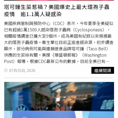
物呈現金黃色即可，不宜過度烘烤至深褐色或焦黑。此外，
塔可鐘生菜惹禍？美國爆史上最大環孢子蟲
肉類高溫烹調時，也可能產生雜環胺（Heterocyclic
疫情 逾1.1萬人疑感染
Amines，HCAs）。雞肉、豬肉等富含蛋白質的食材，在高
溫下可能因胺基酸與肌酸等成分反應而生成雜環胺，因此若
美國疾病管制與預防中心（CDC）表示，今年夏季全美疑似
刻意將肉類烤至焦香甚至局部炭化，接觸相關物質的機會也
已有超過1萬1500人感染環孢子蟲病（Cyclosporiasis），
可能增加。另一項值得留意的是多環芳香烴（Polycyclic
相關疫情調查已擴大至9個州，成為美國有紀錄以來規模最
AromaticHydrocarbons，PAHs）。蔡正亮表示，當油脂滴
大的環孢子蟲疫情。衛生單位目前正追查感染源，初步調查
落於高溫表面產生煙霧，或食物局部燒焦時，都可能增加這
顯示，部分病例可能與連鎖速食品牌塔可鐘（Taco Bell）
類物質形成。此外，若氣炸鍋炸籃及底盤長時間未清潔，累
供應的生菜絲有關。美媒《華盛頓郵報》（Washington
積的焦黑油垢持續反覆受熱，也可能提高相關物質生成的風
Post）報導，根據CDC最新公布的數據，目前全美已有
險。針對日常使用方式，蔡正亮建議民眾掌握幾項原則，包
4173例實驗室確診病例，另有約7400例疑似病例仍在調查
繼續閱讀
07月25日, 2026
括食物呈現金黃色即可，不必刻意烤至焦黑；冷凍食品可先
中。CDC最初僅針對印第安納州、肯塔基州、密西根州、俄
退冰數分鐘，以縮短高溫加熱時間；地瓜、南瓜、馬鈴薯等
亥俄州及西維吉尼亞州等5州展開調查，如今已擴大至9州，
較厚食材，可先蒸熟或微波至七、八分熟，再利用氣炸鍋上
新增納入伊利諾州、奧克拉荷馬州及賓夕法尼亞州等地；另
色；每次使用後應清潔炸籃與底盤，避免焦化油垢累積。此
堪薩斯州也表示正在調查與此次跨州疫情相關的病例。CDC
外，他也建議避免讓加工食品成為氣炸鍋料理的主要內容，
指出，目前全美已有41個州通報環孢子蟲病病例。由於此疾
可多選擇鮭魚、鯖魚、雞胸肉、板豆腐及各類
蔬菜
等原型食
病本就容易在夏季發生，調查人員正持續釐清各州病例之間
物，減少鈉與加工調味料攝取。同時，隔夜炸物僅需回溫即
是否屬於同一波疫情，或為彼此獨立的感染事件。調查顯
可，不宜反覆高溫加熱，以降低食物持續受高溫影響。蔡正
示，部分病例曾食用塔可鐘餐廳供應的美生菜絲（Iceberg