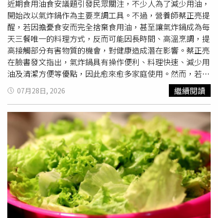
旋緊，以延長保存品質。最後，他建議，家中不必只固定使
選擇無糖或低糖配方，才能在獲得飽足感與補充營養的同
近期食用油食安議題引發民眾關注，不少人為了減少用油，
用單一種類的冷壓油，平時可將橄欖油作為主要日常烹調用
時，兼顧健康與身材管理。
開始改以氣炸鍋作為主要烹調工具。不過，營養師蔡正亮提
油，再搭配少量亞麻仁油用於涼拌或直接補充，偶爾也可使
醒，若因擔憂食安而完全捨棄食用油，甚至讓氣炸鍋成為每
用酪梨油或南瓜籽油，讓脂肪酸來源更加多元，也更符合均
天三餐唯一的料理方式，反而可能因長時間、高溫烹調，提
衡飲食的概念。
高接觸部分有害物質的機會，對健康造成潛在影響。蔡正亮
在臉書發文指出，氣炸鍋具有操作便利、料理快速、減少用
油及清潔方便等優點，因此愈來愈多家庭使用。然而，若早
餐、中餐、晚餐都習慣利用氣炸鍋製作吐司、薯餅、肉類、
繼續閱讀
07月28日, 2026
冷凍食品，甚至反覆加熱隔夜炸物，長期下來可能形成另一
項健康隱憂。他表示，許多人喜歡食物表面呈現金黃色甚至
微焦的口感與香氣，這主要來自「梅納反應（Maillard
reaction）」。當食物中的胺基酸與醣類在約攝氏140度以
上加熱時，便會產生褐變反應，使食物散發香氣並形成酥脆
外觀。不過，氣炸鍋常見的烹調溫度約落在170度以上，部
分民眾甚至設定至200度，在高溫環境下，也可能增加部分
化合物生成。蔡正亮指出，其中最常受到討論的是丙烯醯胺
（Acrylamide），主要容易出現在吐司、馬鈴薯、地瓜、餅
乾等富含澱粉的食物。當食物加熱超過約120度時，胺基酸
與還原糖開始反應，就可能逐漸形成丙烯醯胺，因此建議食