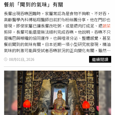
作室。高級黑色石擴香讓香氣均勻蔓延，在冷冽與溫柔並存
到許多合作的電話，讓你有點不可置信的好運。除了把握難
餐前「聞到的氣味」有關
的燭光中，享受只有自己的安靜夜晚。YSL 全新時尚訂製香
得的機會，更得算好成本帳。本周愛情運前三名：1.雞：單
氛蠟燭共推出六款，命名典故來自聖羅蘭先生別具意義的遺
身者感情桃花運上升，心情大好，社交活動變多的你應接不
長輩出現吞嚥困難時，家屬常認為是食物不夠軟、不好吞，
產地標與其生命故事，透過獨特香調的打破現實疆界，以香
暇，把握難得的好機會，多多認識朋友。2.猴：單身者愛情
高齡醫學內科傅裕翔醫師日前於fb粉絲團分享，他在門診也
帶領你穿過時間與空間造訪這些經典時尚基地。（圖／廖怡
運提升，暗戀這件事是非常微妙的，99%的心酸加上1%的
發現，即使家屬已讓長輩改吃粥，或是把肉打成泥、把
蔬菜
婷攝、品牌提供）YSL 時尚訂製香氛蠟燭 220g／5,100元
甜蜜，渴望愛與被愛著，想像愛一個人的幸福。3.兔：難得
剪碎，長輩可能還是無法順利完成吞嚥。他說明，吞嚥不只
（圖／廖怡婷 攝）
的父親節周末，早早就規劃了短期海島旅行，一家人事前一
是嘴巴與喉嚨的協同運作，也與唾液分泌、整體感覺，甚至
起規劃，旅途中各付其職，同享歡樂真是幸福。本周健康運
餐前聞到的氣味有關。日本近期一項小型研究就發現，精油
前三名：1.猴：健康運不錯，特別注意夏日食品衛生，常洗
氣味的刺激可能與受試者吞嚥狀況的正向變化有關，雖然仍
手，飲食清淡外，烹煮食物要全熟，少吃半生不熟食品。2.
屬於探索性研究、尚未證實可治療吞嚥困難，但還是提供了
繼續閱讀
08月01日, 2026
虎：健康運不俗，注重生活、飲食習慣，加上護膚保養，還
臨床不同的參考方向。日研究：檜木氣味刺激後 長者吞嚥
要不定時泡澡，才能促進血液循環代謝，排毒養顏。3.龍：
與唾液分泌有變化傅裕翔醫師說明，上述研究納入34名平均
健康運不錯，愛上健康食材的廚房料理，
蔬菜
水果都好，希
約80歲、居住於照護機構，同時有吞嚥困難問題的長者。每
望身體無負擔、無毒，健康地持續下去。
位受試者分別接受5分鐘檜木精油氣味刺激，以及幾乎無味
的米糠油作為安慰劑，兩次測試間隔一週，以便觀察差異。
結果顯示，在聞過檜木氣味後，受試者的重複吞口水測試、
少量飲水測試，以及唾液分泌量均出現變化，至於無味的米
糠油則未有類似觀察。研究進一步發現，唾液分泌的增加與
吞嚥測試的結果並無明顯相關，傅裕翔醫師解釋，這代表吞