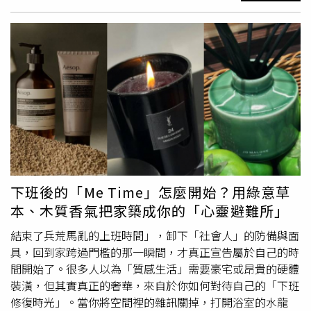
PO也透露，未來自己會分享在富士山頂工作及攀登富士山
下：「我真的不是會隨便跟大家倒垃圾的人，但我真的想罵
的注意事項，並整理成旅客篇與工作篇，讓想來富士山爬山
髒話……Meta你ㄨㄨ蛋！」隨後又發文疑惑表示：「大家
或住宿的人可以參考，「希望文字能夠留下足跡，讓後續的
都被Meta控制了嗎？」從字裡行間不難看出，她對這次事
人可以作為參考，祝福每個人爬山都出大景，平安下山」。
件相當在意，也因此引發外界好奇，究竟是什麼原因，讓向
來情緒管理得宜的她忍不住公開爆氣。貼文曝光後，大批粉
絲立刻湧入留言區關心，有人詢問「Meta到底做了什
麼？」、「姐姐怎麼了？」、「發生什麼事了？」也有人笑
稱要化身「柯南」幫忙追查真相，更有粉絲打趣表示：「敢
欺負姐姐的人是不要命了嗎？」相關討論也迅速在社群平台
延燒。謝金燕疑似因Threads平台異常而動怒，相關貼文曝
光後引發網友熱烈討論。（圖／翻攝自Threads，
jeanniehsieh___bbb）面對粉絲接連關心，謝金燕事後也留
下班後的「Me Time」怎麼開始？用綠意草
言回應：「抱歉！沒忍住。」雖然她始終沒有進一步說明事
本、木質香氣把家築成你的「心靈避難所」
件原委，但一句簡短回覆，也讓不少粉絲感受到她當時確實
忍耐已久，才會罕見在社群公開宣洩情緒。由於謝金燕沒有
結束了兵荒馬亂的上班時間」，卸下「社會人」的防備與面
公開說明原因，網友也開始比對她近期的發文內容，不少人
具，回到家跨過門檻的那一瞬間，才真正宣告屬於自己的時
推測，這次突然點名Meta，很可能與Threads近期出現的系
間開始了。很多人以為「質感生活」需要豪宅或昂貴的硬體
統異常有關。她日前曾提到，不少粉絲留言會被系統「吃
裝潢，但其實真正的奢華，來自於你如何對待自己的「下班
掉」，甚至無故消失，導致她與粉絲的互動受到影響，而這
修復時光」。當你將空間裡的雜訊關掉，打開浴室的水龍