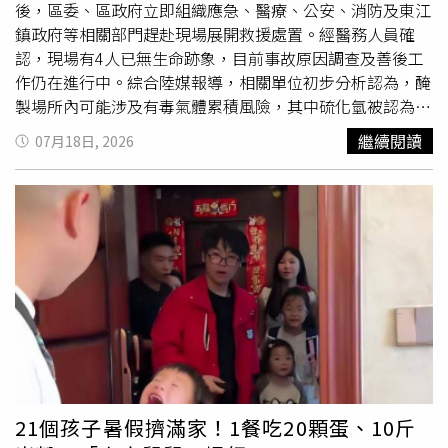
難以達到每日建議蔬果攝取量的重要原因。Schlichter營養
量白飯或糙米，再配100至150公克水煮或清蒸
蔬菜
；早餐
後，區委、區政府立即組織應急、醫療、公安、消防及東江
師指出，若是平時忙碌、認為處理食材麻煩，或因擔心食材
則吃4顆蛋白或約50公克燕麥，運動前再補充一根香蕉或一
鎮政府等相關部門趕赴現場展開救援處置。經醫務人員確
容易壞掉而影響購買意願的人，可以先購買預先去皮或切
條地瓜，作為訓練時的能量來源。改變飲食初期並不容易。
認，現場有4人已無生命跡象，目前事故原因調查及善後工
丁，並冷凍保存的洋蔥、甜椒、芒果、鳳梨或酪梨等食材，
過去習慣大啖河粉、白飯及重口味料理的他，突然每天吃雞
作仍在進行中。綜合陸媒報導，相關單位初步分析認為，醃
可節省備料時間，也減少購買新鮮食材後卻存放到變質所造
胸肉和水煮
蔬菜
，一度十分痛苦，甚至好幾次萌生放棄念
製場所內可能涉及有毒氣體累積風險，其中硫化氫被認為是
成的浪費，可作為增加蔬果攝取的實用方法。【延伸閱讀】
頭。然而，幾週後，他開始感受到身體變化。「每吃完一
密閉發酵環境中常見的危險氣體之一。專家指出，
蔬菜
在醃
繼續閱讀
07月18日, 2026
蛋白質吃越多越好？營養師揭中年人常犯7大錯誤 恐增胖
餐，我都覺得身體變得更輕盈。」黎黃龍說。隨著身體逐漸
製過程中，表面及環境中的微生物會參與分解作用，當池內
又流失肌肉營養師列羽衣甘藍4健康益處！加1物吃助營養吸
適應新的飲食模式，他也調整進食順序，改成先吃
蔬菜
、再
氧氣逐漸消耗後，厭氧菌可能大量繁殖，並在代謝過程中產
收 這類人食用要注意
吃蛋白質、最後才攝取澱粉，同時放慢進食速度，在感覺約
生含硫氣體。硫化氫具有明顯的臭雞蛋氣味，低濃度時容易
https://www.healthnews.com.tw/readnews.php?
八分飽時便停止進食，避免過量攝取熱量。除了控制飲食，
被察覺，但高濃度環境下，人體嗅覺神經可能迅速受到抑
id=68981
他每週固定前往健身房5至6天，上午安排有氧及核心訓練，
制，導致人員失去對危險的判斷能力。由於硫化氫密度比空
下午則進行重量訓練，希望增加肌肉量並提升基礎代謝。剛
氣高，容易沉積在低窪、通風不良的空間，像醃製池、地
開始運動時，連最基本的坐下、站起都會讓肌肉痠痛，體力
窖、井坑等密閉場所，都可能成為高風險區域。尤其在夏季
也很快耗盡，有些特別疲憊的日子，他甚至站在健身房門口
高溫期間，發酵速度加快，密閉容器內氣體濃度可能快速升
猶豫是否該放棄。但每當這個念頭浮現，他總會對自己說一
高。專家提醒，相關作業人員若未進行通風、檢測，貿然進
句：「繼續堅持。」隨後再走進健身房完成當天訓練。美國
入池內清理或作業，可能在短時間內因吸入高濃度硫化氫而
國家衛生研究院（NIH）彙整研究指出，若每天維持約500
昏迷，甚至危及生命。硫化氫中毒之所以危險，在於其不僅
大卡的熱量赤字，每週約可減重0.2至0.9公斤；而美國哈佛
影響呼吸系統，也會干擾人體細胞利用氧氣的能力，使重要
21個孩子暑假擠滿家！1餐吃20顆蛋、10斤
大學（Harvard University）研究也指出，阻力訓練不僅能
器官迅速缺氧，其中大腦對缺氧最為敏感。即使部分中毒者