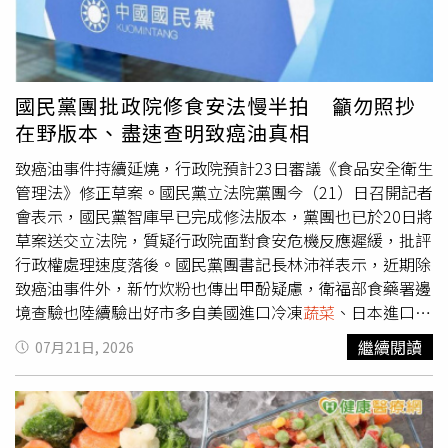
亮表示，食用油食安事件確實讓不少人重新檢視飲食習慣，
lettuce），相關產品已追溯至同一家供應商Taylor Farms
但不建議因此完全依賴氣炸鍋取代所有料理方式。他認為，
de Mexico。該公司目前已主動宣布召回相關產品，以降低
蒸、煮、燉、汆燙及氣炸等不同烹調方式交替使用，搭配均
疫情擴散風險。除了CDC的調查外，美國食品藥物管理局
衡飲食與原型食材，才是兼顧美味與健康的做法。
（FDA）也同步展開另一項疫情追查，並公布另有72例環孢
國民黨團批政院修食安法慢半拍 籲勿照抄
子蟲病病例正在調查中。不過，FDA表示，目前尚未確認這
在野版本、盡速查明致癌油真相
些病例是否與特定食品或產品有直接關聯。環孢子蟲病是由
環孢子蟲寄生蟲引起，主要透過遭糞便污染的生鮮蔬果傳
致癌油事件持續延燒，行政院預計23日審議《食品安全衛生
播，常見於未經充分清洗的生菜、香草及其他生食
蔬菜
。患
管理法》修正草案。國民黨立法院黨團今（21）日召開記者
者感染後通常會出現反覆發作的水瀉、腹痛、噁心、食慾不
會表示，國民黨智庫早已完成修法版本，黨團也已於20日將
振及體重減輕等症狀，其中劇烈腹瀉可能持續數週，若未及
草案送交立法院，質疑行政院面對食安危機反應遲緩，批評
時治療，恐造成脫水等併發症。近年美國也曾發生多起環孢
行政權處理速度落後。國民黨團書記長林沛祥表示，近期除
子蟲群聚感染事件，例如北卡羅來納州先前就曾將部分病例
致癌油事件外，新竹炊粉也傳出甲酚疑慮，衛福部食藥署邊
追溯至巴西里與香菜等生食香草。衛生單位提醒民眾，食用
境查驗也陸續驗出好市多自美國進口冷凍
蔬菜
、日本進口哈
生鮮蔬果前應徹底清洗，並留意官方公布的食品回收資訊，
密瓜等產品農藥殘留不符規定，認為接連發生的食安事件，
繼續閱讀
07月21日, 2026
以降低感染風險。
已讓民眾對日常食品安全產生疑慮。林沛祥指出，國民黨智
庫在食安事件爆發後即著手研擬修法內容，15日完成草案，
20日正式送交立法院議事處，行政院卻要等到23日才安排
審議，質疑政府面對重大食安事件處置速度過慢，也擔心最