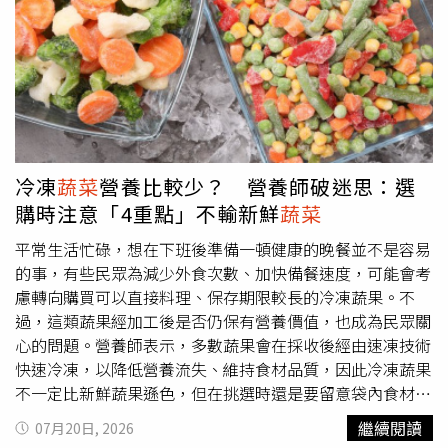
終僅流於形式，未能真正解決問題。他並表示，希望行政院
提出修法版本時，不要直接沿用國民黨團已完成的內容，認
為行政部門擁有完整行政資源，修法進度卻落後在野黨，難
以向社會交代。國民黨立委羅智強則在記者會中點名多名民
進黨及政府人士，批評其近期針對食安事件的相關發言及應
對方式，認為未能有效回應社會關切。國民黨立委游顥表
示，食品安全應採取零容忍態度，政府至今仍未向社會清楚
說明一級致癌物苯駢芘的來源與形成原因，呼籲相關單位儘
冷凍
蔬菜
營養比較少？ 營養師破迷思：選
速完成調查並公開結果，讓民眾了解事件真相，重建社會對
購時注意「4重點」不輸新鮮
蔬菜
食安管理的信心。
平常生活忙碌，想在下班後準備一頓健康的晚餐並不是容易
的事，有些民眾為減少外食次數、加快備餐速度，可能會考
慮轉向購買可以直接料理、保存期限較長的冷凍蔬果。不
過，這類蔬果經加工後是否仍保有營養價值，也成為民眾關
心的問題。營養師表示，多數蔬果會在採收後經由速凍技術
快速冷凍，以降低營養流失、維持食材品質，因此冷凍蔬果
不一定比新鮮蔬果遜色，但在挑選時還是要留意袋內食材是
否有明顯冷凍成一團，以及是否有額外添加調味料等，以便
繼續閱讀
07月20日, 2026
在兼顧便利性的同時，透過健康的方式增加日常的蔬果攝取