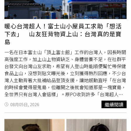
覺時腰腹要蓋被子，以防受涼。2. 炎熱季節，許多家庭和辦
人食慾全失；還有人午餐是一碗白飯搭配鰻魚罐頭，因為沒
公室都開著空調，人們在享受清風涼意的同時，也容易患上
有可微波的便當盒，只好全部倒進馬克杯加熱後再食用，各
“空調病”。尤其在立秋之後，天氣早晚較涼，稍不注意，
式各樣的「生存便當」讓不少人笑翻。留言區更湧入大批苦
就會出現腹痛、吐瀉、傷風感冒、腰肩疼痛等癥狀。空調開
主，「原來大家上班後的午餐都長這樣」、「至少還願意自
暖心台灣超人！富士山小屋員工求助「想活
放時間不易過長，夜裡最好不開或只開除濕。這樣，既可降
己準備，已經很厲害了」、「雖然看起來很樸素，但都是原
下去」 山友狂背物資上山：台灣真的是寶
溫避暑，又可預防空調病。3. 有慢性病如哮喘、慢性支氣管
型食物，比外食健康」、「上班吃飯只是補充體力，能撐過
島
炎患者及胃腸功能較弱的人，不宜長時間開空調，避免直吹
下午就好」；還有人看完文章才驚覺，自己早上蒸好的水煮
或將腹部蓋好。四、行的養生與禁忌早睡早起養精蓄銳，養
蛋忘在電鍋裡，苦笑說「今天直接沒便當吃了」。不少網友
一名在日本富士山「頂上富士館」工作的台灣人，因長時間
肝護肺；早睡可以順應陽氣的收斂，早起可使肺氣得到舒
也認為，與其每天花時間做精緻便當，不如依照自己的生活
高強度工作，加上山上物資缺乏、身體營養不足，在社群平
展。而且，早睡早起可減少血栓形成的機會，可預防腦血栓
步調準備餐點，只要營養均衡、吃得飽又能減少外食開銷，
台發文向台灣山友求助，希望有人登山時能順便幫忙帶保健
等缺血性疾病發生。五、育的養生與禁忌立秋的氣溫雖然沒
就是最適合自己的備餐方式。
食品上山，沒想到貼文曝光後，立刻獲得熱烈回應，不少台
有降低多少，但是運動還是要堅持，運動不能停，立秋之後
灣人主動背著大批補給品登頂支援，讓她感動直呼「在台灣
空氣濕度會開始變低，在清晨的時候爬爬山，多做一些深呼
的時候會覺得是鬼島，但離開之後就會知道那是一塊寶島，
吸的動作，這樣的空氣浴能對身體起到很好的保健功效，晚
全世界只有台灣人會這樣」。原PO收到許多「台灣超人」
上9點以後不要劇烈運動出汗過多。六、樂的養生與禁忌悶
送的保健品。（圖／翻攝自Threads／@______peipei）日
繼續閱讀
08月05日, 2026
熱勿煩躁，天涼莫悲秋，「秋老虎「的燥熱威力不容小覷，
前該名員工在Threads發文表示，自己在富士山上的「頂上
氣溫高令人心情煩躁，脾氣漸長，易於衝動，影響身心健
富士館」工作，由於每天只睡5、6個小時，卻要工作長達
康，要調整好心態，切忌悲傷憂慮。
13個小時，山上的食物又以即食加工食品為主，只有少量
蔬
菜
和肉片，讓她的身體極度疲憊，甚至掉了不少頭髮，因此