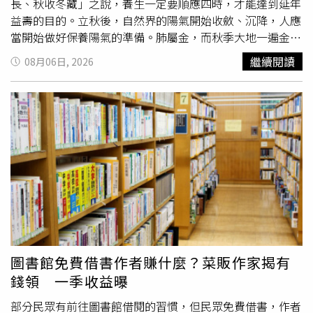
長、秋收冬藏」之說，養生一定要順應四時，才能達到延年
益壽的目的。立秋後，自然界的陽氣開始收斂、沉降，人應
當開始做好保養陽氣的準備。肺屬金，而秋季大地一遍金
黃，故肺主秋季。另外秋季主收，燥為秋季之主氣，而肺為
繼續閱讀
08月06日, 2026
「嬌臟」不耐寒熱，故很容易被秋燥所傷，因此需要潤燥、
養陰、潤肺。而秋天屬金，金克木，所以秋天這種氣會抑制
你的肝氣、肝血的生發。肝開竅於目，所以這時候呢眼睛的
視力就會有所下降，因此立秋養生重在養肺護肝。2026年
「立秋」這半個月，健康要注意的生肖是屬猴、蛇、虎、
豬，小感冒、小病痛會特別明顯，一些病痛，在所難免，但
不會很嚴重，尤其要留意腹部的毛病，注意飲食衛生，可以
減低染病的機會；此外，會有神經緊張的傾向，必須盡量多
休息，多做適量運動以放鬆身心！以下依照食衣住行育樂來
建議「立秋」養生與禁忌：一、食的養生與禁忌1.宜吃養肺
潤肺的食物秋屬燥，而燥氣通於肺，很容易傷及肺陰，使人
患鼻乾、喉嚨痛、咳嗽、胸痛等呼吸疾病，所以飲食應注意
圖書館免費借書作者賺什麼？菜販作家揭有
多吃些養肺潤肺的食物。肺是人體重要的呼吸器官，是人體
錢領 一季收益曝
真氣之源，肺氣的盛衰關係到壽命的長短。養肺的
蔬菜
包括
蓮藕、百合、銀耳、木耳、山藥、胡蘿蔔、豆腐等。水果如
部分民眾有前往圖書館借閱的習慣，但民眾免費借書，作者