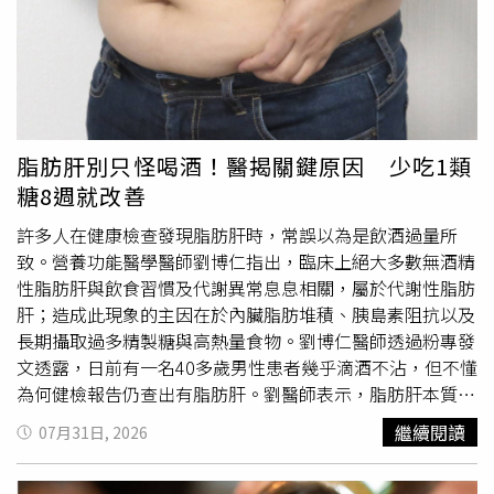
退化關聯 用2檢查初步評估長者應留意口腔健康！北榮研
生日，不少民眾會到廟宇祭拜祈福，因其聞聲救苦和送子形
究：缺牙超過14顆 阿茲海默症風險高約10倍
象深植信徒心中，一般祈求四類願望：1.求子嗣：如果久不
https://www.healthnews.com.tw/readnews.php?
受孕想要生小孩的婦女，這一天是絕佳的祈願日子，錯過可
id=68982
要再等一年了！2. 求健康：家中小孩不好養、健康狀況不佳
等。3.求智慧：希望小孩開智慧，比較會讀書。4.求事業：
順利發達。 要準備什麼供品？有何禁忌？供品必須是素食
脂肪肝別只怪喝酒！醫揭關鍵原因 少吃1類
或五果，鮮花、水果、壽麵、壽桃，不可葷食。兩樣供品
糖8週就改善
「旺人旺財」：1、豆腐:豆腐的諧音「頭富」，代表福氣與
財氣。2、
蔬菜
:素食因為蔬(舒)食，取諧音讓吃的人過上
許多人在健康檢查發現脂肪肝時，常誤以為是飲酒過量所
「舒適」的生活。
致。營養功能醫學醫師劉博仁指出，臨床上絕大多數無酒精
性脂肪肝與飲食習慣及代謝異常息息相關，屬於代謝性脂肪
肝；造成此現象的主因在於內臟脂肪堆積、胰島素阻抗以及
長期攝取過多精製糖與高熱量食物。劉博仁醫師透過粉專發
文透露，日前有一名40多歲男性患者幾乎滴酒不沾，但不懂
為何健檢報告仍查出有脂肪肝。劉醫師表示，脂肪肝本質上
是整體代謝系統發出的「求救訊號」，由於初期往往沒有明
繼續閱讀
07月31日, 2026
顯不適症狀，許多人都是在體檢時才偶然發現；而造成脂肪
肝真正的原因其實與胰島素阻抗、內臟脂肪增加，以及長期