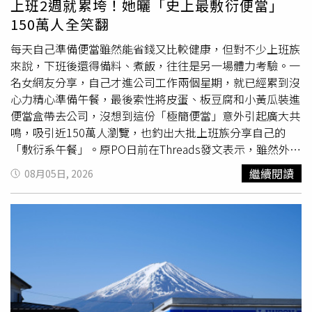
上班2週就累垮！她曬「史上最敷衍便當」
吸系統疾病常在秋季復發或加重，就是因為這個原因。8.進
呼籲大家盡管大膽去圖書館借閱，讓政府代替讀者「打賞」
150萬人全笑翻
補的好季節入秋之後，人體對食物的吸收率會逐漸增高，但
他；同時他也笑稱，若讀者借回家後發現這本介紹上百種四
像羊肉、狗肉在入秋之初還是要少食，因為秋初炎熱未完全
季
蔬菜
的書太實用，不妨直接掏錢購買，無論是作為買菜時
每天自己準備便當雖然能省錢又比較健康，但對不少上班族
退盡，過多食用大熱食物羊肉、狗肉不利於健康。太多的肉
的參考指南，還是留給女兒、媳婦當作傳家寶都非常適合。
來說，下班後還得備料、煮飯，往往是另一場體力考驗。一
類等高蛋白食品，會增加腸胃負擔，影響胃腸功能。因此吃
名女網友分享，自己才進公司工作兩個星期，就已經累到沒
肉要適當，最好等到天真正涼下來以後。9.藥補不如食補
心力精心準備午餐，最後索性將皮蛋、板豆腐和小黃瓜裝進
“多吃補藥，有病治病，無病強身”是不科學的，用食補代
便當盒帶去公司，沒想到這份「極簡便當」意外引起廣大共
替藥補是個不錯的選擇，秋季之後我們可以多喝雪梨銀耳湯
鳴，吸引近150萬人瀏覽，也釣出大批上班族分享自己的
來滋陰潤肺，多吃蓮藕、蘿蔔、百合等物來保健身體，無病
「敷衍系午餐」。原PO日前在Threads發文表示，雖然外食
亂補是會擾亂身體內部節奏，而且補藥吃太多小心變成毒
價格不便宜，也希望吃得相對健康，因此仍堅持自己帶便
繼續閱讀
08月05日, 2026
藥。藥物和食物既然有保健治療作用，亦有一定的副作用，
當，不過每天工作結束後都累得筋疲力盡，備餐內容也愈來
久服多服會影響體內的營養平衡。尤其是老年人，不但各臟
愈簡單。她笑說，自己最近的便當甚至只剩皮蛋、板豆腐及
器功能均有不同程度的減退，需要全面地系統地加以調理，
小黃瓜，自嘲是「史上最敷衍便當」。貼文曝光後，不少網
而且不同的季節，對保健藥物和食物也有不同的需求。因
友直呼感同身受，紛紛貼出自己的午餐照片「比慘」。有人
此，根據不同情況予以調整是十分必要的，不能恒補不變，
表示，自己懶得準備餐盒，青菜洗乾淨後直接裝進塑膠袋帶
一補到底。二、衣的養生與禁忌早晚日夜溫差大，別忘早晚
出門；有人午餐只有一整塊板豆腐，撒點胡椒粉就直接開
添加衣服。三、住的養生與禁忌1.「秋老虎」到要注意防暑
吃，還被同事笑稱像是在啃石頭。也有網友分享，自己的便
降溫，此時晝夜溫差逐漸變大，也要預防感冒著涼。夜間睡
當清一色都是蒸
蔬菜
，蒸完後滿滿都是菜湯，光看賣相就讓