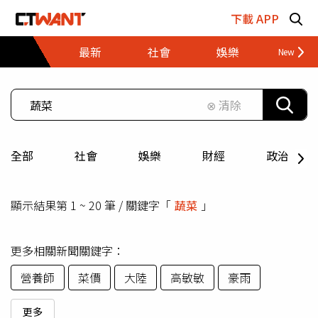
跳至主要內容區塊
下載 APP
最新
社會
娛樂
財經
⊗ 清除
全部
社會
娛樂
財經
政治
顯示結果第 1 ~ 20 筆 / 關鍵字「
蔬菜
」
更多相關新聞關鍵字：
營養師
菜價
大陸
高敏敏
豪雨
更多