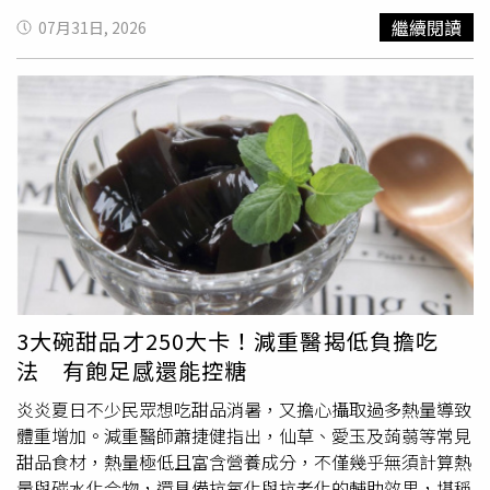
醒，民眾應將脂肪肝視為健康警訊與逆轉時機，從日常生活
書粉專發文指出，所謂冷壓並非油品種類，而是1種榨油方
繼續閱讀
07月31日, 2026
中少喝一杯含糖飲料、多進行一次運動開始做起，把握黃金
式。一般植物油在製造過程中，原料會經過清洗、去除雜
期積極調理，就能讓代謝功能與肝臟健康逐步重回正軌。◎
質、乾燥、破碎等程序，有些還會利用高溫與水分提高出油
喝酒勿開車！飲酒過量，有害健康，未滿18歲請勿飲酒。
效率，之後再經過壓榨及精煉，使油脂更穩定、保存期限更
長，也更適合大量生產，市售多數植物油便屬於這類精煉
油，且大多採用透明容器包裝。他進一步說明，冷壓油則不
會刻意透過較高溫度提高出油率，而是在相對低溫環境下，
以機械方式慢慢將油脂壓榨出來，因此同樣的原料最終產出
的油量較少，成本也隨之提高，這也是冷壓油價格普遍較高
的原因。不過，也因為價格較高，許多消費者反而捨不得使
用，失去購買冷壓油的真正意義，因此他強調，比起節省使
用，更重要的是依照不同油品特性正確運用。蔡正亮透露，
許多人誤以為昂貴的冷壓油只能拿來涼拌，其實並非如此。
3大碗甜品才250大卡！減重醫揭低負擔吃
如果家庭平時經常炒青菜、煎蛋或煎魚，他建議選擇冷壓橄
法 有飽足感還能控糖
欖油或冷壓酪梨油。由於這2種油主要含有以油酸為主的單
元不飽和脂肪酸，分子結構僅含1個雙鍵，相較之下氧化穩
炎炎夏日不少民眾想吃甜品消暑，又擔心攝取過多熱量導致
定性較佳，耐熱性也較高，一般家庭以中火烹調並沒有太大
體重增加。減重醫師蕭捷健指出，仙草、愛玉及蒟蒻等常見
問題，不必因為是冷壓油就限制只能用於涼拌料理。不過，
甜品食材，熱量極低且富含營養成分，不僅幾乎無須計算熱
他也提醒，冷壓亞麻仁油與冷壓南瓜籽油則屬於另一類型。
量與碳水化合物，還具備抗氧化與抗老化的輔助效果，堪稱