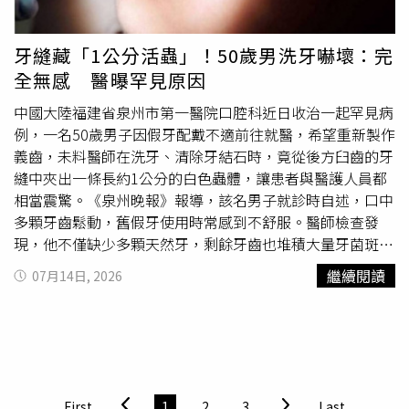
不起少了哪一個。姐姐、姐夫們平時很少干涉他帶孩子，偶
爾會送來
蔬菜
、生活物資幫忙，知道他不收錢，因此改用其
他方式支持。他則堅持，孩子們到家裡過暑假的所有開銷都
牙縫藏「1公分活蟲」！50歲男洗牙嚇壞：完
由自己負責。大陸重慶1名被暱稱為「宇宙舅舅」的男子龔
全無感 醫曝罕見原因
玲軍，每逢寒暑假都會迎接10多名外甥到家中同住。（圖／
翻攝自微博）談到原因，龔玲軍說，年輕時創業曾獲得姊
中國大陸福建省泉州市第一醫院口腔科近日收治一起罕見病
姊、姊夫們幫助，沒有家人的支持，就沒有今天的自己，因
例，一名50歲男子因假牙配戴不適前往就醫，希望重新製作
此希望用實際行動回報家人，也讓下一代從小培養深厚的感
義齒，未料醫師在洗牙、清除牙結石時，竟從後方臼齒的牙
情。他認為，等孩子們長大、各自成家後，全家人要像現在
縫中夾出一條長約1公分的白色蟲體，讓患者與醫護人員都
一樣齊聚一堂將愈來愈困難，因此格外珍惜每一次相聚。這
相當震驚。《泉州晚報》報導，該名男子就診時自述，口中
份付出也獲得孩子們暖心回報。去年暑假結束前，外甥們原
多顆牙齒鬆動，舊假牙使用時常感到不舒服。醫師檢查發
本以要買電腦、手機為由帶他出門，沒想到最後卻把他載到
現，他不僅缺少多顆天然牙，剩餘牙齒也堆積大量牙菌斑與
汽車展示中心，拿出平時存下的零用錢，替舅舅支付新車頭
牙結石，牙齦紅腫、糜爛，且一碰就出血，診斷為重度牙周
繼續閱讀
07月14日, 2026
期款，讓他感動不已。龔玲軍表示，最大的外甥才剛開始工
病。此外，患者本身患有糖尿病，並有長期吸菸習慣，均屬
作，最小的還在念小學，能存下這筆錢十分不容易，也讓他
牙周病高風險族群。醫療團隊為改善口腔環境，安排全口牙
感受到多年陪伴沒有白費。如今，「宇宙舅舅」一家人的故
周清潔治療，不料在清理患者下排後方牙縫時，竟夾出一條
事持續在網路上受到關注。對龔玲軍而言，照顧一大群孩子
完整白色蟲體。由於患者牙縫較寬，加上長期牙周病造成口
雖然辛苦，卻換來難得的親情與歡笑。他說，希望透過每年
腔感覺遲鈍，期間完全沒有察覺異物存在，也無法確定蟲子
寒暑假的相聚，讓孩子們彼此感情更加緊密，也讓家族凝聚
已卡在牙縫多久。對此，醫師指出，這並非民間俗稱的「牙
First
1
2
3
Last