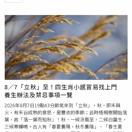
8／7「立秋」至！四生肖小感冒易找上門
養生辦法及禁忌事項一覽
2026年8月7日19點43分節氣來到「立秋」，秋，即禾與
火，有禾谷成熟的意思，是豐收的季節；此時梧桐樹開始落
葉，故「落一葉而知秋」！秋，一候涼風至，二候白露生，
三候寒蟬鳴。古人有「春夏養陽，秋冬養陰」、「春生夏