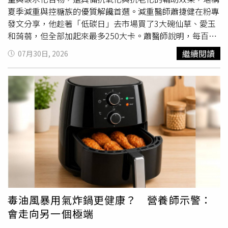
這2種油含有較高比例的多元不飽和脂肪酸，其中亞麻仁油
夏季減重與控糖族的優質解饞首選。減重醫師蕭捷健在粉專
約有60%為人體必需的次亞麻油酸，富含植物性Omega-3
發文分享，他趁著「低碳日」去市場買了3大碗仙草、愛玉
脂肪酸，因此耐熱性較差，不建議高溫加熱，較適合作為涼
和蒟蒻，但全部加起來最多250大卡。蕭醫師說明，每百公
拌
蔬菜
、拌豆腐、生菜沙拉的用油，或是在熱湯、燙青菜完
克的愛玉熱量僅約1至2大卡，仙草與蒟蒻每百公克也僅約5
繼續閱讀
07月30日, 2026
成後再加入少量，不僅能提升香氣，也能避免高溫破壞營養
至20大卡。在營養價值方面，蕭醫師說明，仙草含有多酚類
成分。針對準備開始使用冷壓油的消費者，蔡正亮也分享幾
與黃酮類等植化素，具備良好的抗氧化活性；愛玉則富含
項選購與保存原則。他表示，首先應依照自己的料理習慣選
「低甲氧基果膠」這類水溶性膳食纖維，有助於減緩餐後糖
擇適合的油品，若天天下廚，橄欖油與酪梨油通常使用率最
分吸收速度；蒟蒻所含的「葡甘露聚醣」具有極高吸水膨脹
高；若經常食用涼拌菜、生菜，或希望增加植物性Omega-3
特性，能佔據胃部空間增加飽足感、延緩胃排空，發酵後還
脂肪酸攝取，再考慮亞麻仁油或南瓜籽油。此外，他也提
能產生有益腸道健康的短鏈脂肪酸。針對日常飲食搭配，蕭
醒，不必因為促銷優惠就1次囤積多瓶冷壓油，雖然價格偏
醫師建議，執行低碳飲食時無須完全戒絕甜食，例如可將仙
高，特價時確實具有吸引力，但油脂存放時間愈久，新鮮度
草加入烏龍茶搭配天然羅漢果糖，或將愛玉、蒟蒻加入維他
仍會逐漸下降，尤其人口較少的家庭，一瓶往往就足以使用
命C氣泡飲與百香果籽，調製成無負擔的清爽飲品。若民眾
一段時間，沒有必要一次購買4、5瓶。在保存方面，蔡正亮
外食擔心澱粉過多或
蔬菜
纖維攝取不足，餐前先吃一碗愛玉
表示，多數冷壓油採用褐色玻璃瓶包裝，並非只是為了提升
或蒟蒻，同樣能補充膳食纖維並減緩血糖上升速度。不過，
質感，而是為了避免光線照射。由於光線與高溫都會加速油
蕭醫師特別提醒，市售仙草凍或愛玉若長期浸泡於糖水中，
毒油風暴用氣炸鍋更健康？ 營養師示警：
脂氧化，因此建議將油品放置於陰涼、乾燥且避免陽光直射
碳水化合物與熱量會大幅增加，失去原本低熱量的優勢。民
會走向另一個極端
的地方，也不要習慣放在瓦斯爐旁，每次使用後都應將瓶蓋
眾在選購時應主動詢問店家成分或仔細查看營養標示，優先