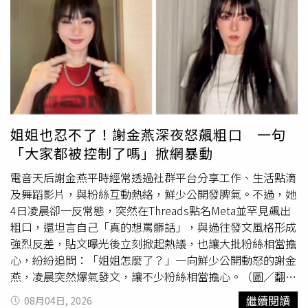
發文希望有台灣山友能幫忙帶高蛋白粉、益生菌、維他命
C、綜合維生素B群，以及鋅、鐵、鎂等營養品上山，並表
示願意支付費用。沒想到貼文曝光後，很快就有台灣山友主
動幫忙。原PO透露「稟告各位台灣超人，已經有人幫我帶
上山了！突然被捕捉然後塞了一堆保健品，而且都深藏功與
名，不跟我說名字」，她收到的物資除了保健食品外，還有
能量飲、果膠、堅果棒、蛋白棒、點心，甚至還有人特地帶
了Lawson炸雞上山；更讓她驚訝的是，由於長時間工作造
姐姐也忍不了！謝金燕深夜怒飆粗口 一句
成她的斜方肌不適，竟還有山友貼心送上類固醇藥物，讓她
「大家都被控制了嗎」掀網暴動
暖心笑說「山頂醫院都開張了」。許多台灣山友帶物資給原
PO，讓她相當感動。（圖／翻攝自Threads／
電音天后謝金燕平時經常透過社群平台分享工作、生活點滴
@______peipei）還有山友知道原PO斜方肌不適後，貼心
及舞蹈影片，與粉絲互動熱絡，鮮少公開發脾氣。不過，她
送來類固醇藥物。（圖／翻攝自Threads／
4日凌晨卻一反常態，突然在Threads點名Meta並罕見飆出
@______peipei）原PO坦言，一開始發文只是想「活下
粗口，還坦言自己「真的想罵髒話」，與過往發文風格形成
去」，尤其山上極度缺乏原型食物，沒想到獲得這麼多陌生
強烈反差，貼文曝光後立刻掀起熱議，也讓大批粉絲相當擔
人的幫助，她感性表示，身體雖然十分疲憊，但內心卻充滿
心，紛紛追問：「姐姐怎麼了？」一向鮮少公開動怒的謝金
感動，「在台灣的時候會覺得是鬼島，但離開之後就會知道
燕，凌晨突然爆氣發文，讓不少粉絲相當擔心。（圖／翻攝
那是一塊寶島，全世界只有台灣人會這樣，我說真的」。原
自Threads，jeanniehsieh___bbb）謝金燕在Threads寫
繼續閱讀
08月04日, 2026