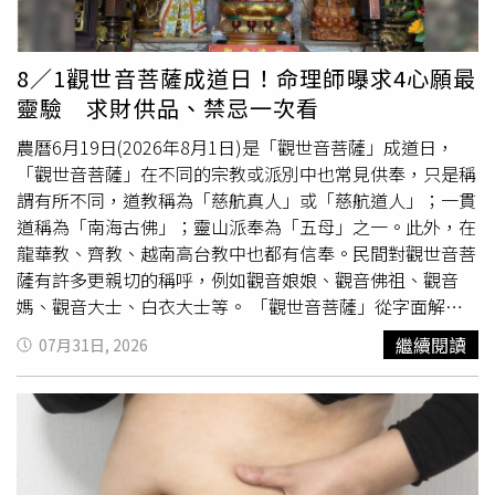
嚥的變化可能不僅來自「口水變多」，也與嗅覺刺激、自律
神經及口咽的感覺網路被活化有關。不過，傅裕翔醫師也強
調，上述研究僅觀察了單一機構的少數長者狀況，觀察的也
8／1觀世音菩薩成道日！命理師曝求4心願最
只是一次5分鐘刺激後的立即變化。另外，較大容量的30cc
靈驗 求財供品、禁忌一次看
飲水測試也未觀察到明顯改善，同時也尚未證實長期使用是
否具有持續效益，無法據此確認精油的氣味刺激可治療吞嚥
農曆6月19日(2026年8月1日)是「觀世音菩薩」成道日，
困難，也不能取代醫師或語言治療師的評估。醫提醒：可觀
「觀世音菩薩」在不同的宗教或派別中也常見供奉，只是稱
察長輩對食物香氣的反應 但不可自行模仿研究做法傅裕翔
謂有所不同，道教稱為「慈航真人」或「慈航道人」；一貫
醫師建議，家屬可先觀察長輩在餐桌前的狀況，包括長輩是
道稱為「南海古佛」；靈山派奉為「五母」之一。此外，在
否對飯菜氣味有反應、嘴巴是否有乾黏情形、吞口水是否費
龍華教、齊教、越南高台教中也都有信奉。民間對觀世音菩
力，以及在聞到熟悉食物香氣時，精神狀態與吞嚥準備是否
薩有許多更親切的稱呼，例如觀音娘娘、觀音佛祖、觀音
有變化。他指出，家屬可讓長輩在清醒、坐姿穩定的情況下
媽、觀音大士、白衣大士等。 「觀世音菩薩」從字面解釋
先看見食物、接觸食物氣味，並觀察其反應，再依專業建議
就是「觀察世間聲音」的菩薩，是中國佛教四大菩薩之一，
繼續閱讀
07月31日, 2026
提供適當質地的餐點。他也強調，研究中的做法並不能直接
有無比大願力，度脫一切苦難眾生，深入民心，寺廟中的形
搬到家中操作，切勿自行將精油直接滴入食物、靠近鼻腔強
象也非常多元，有送子觀音、魚籃觀音、水月觀音和千手千
烈吸聞等，以免造成健康風險。長輩吞嚥困難的照護仍應以
眼觀音。 觀世音菩薩有3個生日，分別是農曆2月19日、6月
專業醫療評估為主，並搭配個別化飲食設計。資料來源：你
19日和9月19日，而其中2月19日是為觀世音菩薩誕辰，6月
的主廚醫師 傅裕翔 高齡醫學內科 養生 長照 介護食 慢性病
19日則是得道升天日，而9月19日則是出家日，因此想向觀
【延伸閱讀】長輩吃飯易嗆咳要當心！研究揭肌少症與吞嚥
世音菩薩祝壽祈福，這3個日子都可以。 觀世音菩薩這3個