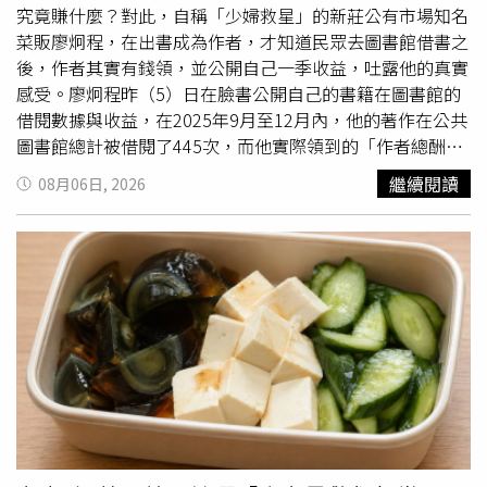
梨子、蘋果、山楂、荸薺等。果仁類如杏仁、核桃、花生、
究竟賺什麼？對此，自稱「少婦救星」的新莊公有市場知名
松子、芝麻等。蜂蜜是秋季養肺潤肺的好食物。2.清熱解暑
菜販廖炯程，在出書成為作者，才知道民眾去圖書館借書之
要繼續清熱解毒類食品既能消暑、斂汗補液，還能增進食
後，作者其實有錢領，並公開自己一季收益，吐露他的真實
欲。因此喝些綠豆粥、蓮子粥、百合粥和薄荷粥益處多多。
感受。廖炯程昨（5）日在臉書公開自己的書籍在圖書館的
3.涼性食物要適量涼性食物要適量食用，如瓜類水果西瓜、
借閱數據與收益，在2025年9月至12月內，他的著作在公共
香瓜等。古人云：「秋瓜壞肚」，夏季剛過，人的脾胃受炎
圖書館總計被借閱了445次，而他實際領到的「作者總酬
熱天氣影響，功能較弱，還未完全恢復，因此剛剛入秋養好
金」為934.5元，經過換算，等於民眾每到圖書館借閱一次
繼續閱讀
08月06日, 2026
脾胃很重要。4.「少辛增酸」愛吃辛辣刺激食物的人要克制
書籍，作者大約就能獲得2元的補償。針對這項機制，廖炯
一下，夏季吃些辛辣食物可以增加食欲，但是立秋後要適當
程以淺顯易懂的方式向大眾解釋了政策的核心概念。他指
減少，因為秋天要收肺氣，而辛辣太盛則傷肺。「增酸」的
出，圖書館購書並提供免費閱讀，雖然知識共享絕對是一樁
目的是為了增強肝臟的功能，所以要多吃酸味的水果和
蔬
美事，但也可能間接減少民眾的購書意願，進而壓縮創作者
菜
，如奇異果、蘋果、石榴、葡萄、橘子、檸檬、番茄等。
與出版社的生存空間；為了解決此矛盾，政府推動「公共出
5.多食含纖維食物秋天乾燥易便秘，應多食富含膳食纖維的
借權」，由國家出資來彌補作者因圖書館免費借閱而流失的
食物，如空心菜、胡蘿蔔、地瓜、白菜、芹菜、豆芽、香
潛在收入。面對借一次書僅有2元的補償，身為專業賣菜郎
菇、海帶、紫菜等。6.忌暴飲暴食到了秋季，由於氣候宜
的廖炯程幽默自嘲，直言現在2元連在菜市場買點青蔥都不
人，往往會進食過多，攝入熱量過剩，會轉化成脂肪堆積，
夠，絕對無法靠這筆錢發大財；但他強調，這2元背後的意
使人發胖。在秋季飲食中，要注意適量，不能放縱食欲，大
義遠大於金錢價值，它代表的是創作者獲得了一種「被肯
吃大喝。7.忌油膩、煎炸食物油膩煎炸的食物不易消化，積
定」的感覺，證明自己的心血結晶確實被大眾需要。最後，
聚在胃中，加重體內積滯的熱氣，不利於潤燥，許多慢性呼
廖炯程不改幽默本色，向廣大精打細算的婆婆媽媽們喊話，