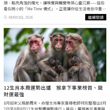
次一句「大家都被Meta控制了嗎？」更讓不少網友認為，
頭、點亮角落的燭光，讓嗅覺與觸覺帶領心靈沉澱——這些
她應該也是近期平台異常的受影響者之一。不過，截至目前
看似微小的「Me Time 儀式」，正是讓你從生活倦怠中重新
為止，謝金燕並未證實真正原因，Meta方面也沒有回應相
補滿血量的祕密武器。剛踏進家門、需要切換心情的「過渡
繼續閱讀
08月03日, 2026
關情況。除了這起罕見爆氣事件掀起討論外，謝金燕近期分
時刻」剛從擠爆的捷運、塞車的車陣或高壓的辦公室回到
享的保養及身材管理方式，同樣受到不少粉絲關注。她日前
家，腦袋還停留在工作節奏中，無法放鬆？這時你需要一個
透露，自己連續兩個月幾乎天天吃火鍋，體重不但沒有增
「開關」告訴自己：下班了！神隊友推薦：Jo Malone
加，反而一直維持在46公斤左右，甚至還略微下降，讓不少
London 綠蕃茄藤限定版擴香 & 番茄葉手部清潔露一推開家
人直呼不可思議。謝金燕表示，她並沒有刻意節食，而是透
門，迎面而來的是 Townhouse 限定版擴香釋放出的綠蕃茄
過調整進食順序控制體態，每次吃火鍋時都會先吃
蔬菜
、菇
藤與雪松葉氣息，宛如秒飛晨光灑落的英倫
蔬菜
園，滿溢清
類，再吃肉類與雞蛋，最後才攝取澱粉，同時每餐維持八分
新自然的生機。走進洗手台，用「番茄葉手部清潔露」洗去
飽，因此即使經常享用火鍋，也能減少身體負擔、維持理想
外面的灰塵與病菌，透明凝露轉化為綿密泡沫，甘油與白花
體態。除了維持身材，她也大方分享養髮祕訣，包括平時多
菜籽油滋潤雙手的同時，鮮明草本香氣瞬間洗淨了內心的浮
補充蛋白質、Omega-3魚油、鋅、維生素B群及鐵質，維持
躁，成為開啟 Me Time 的完美第一步。（圖／品牌提供、
充足睡眠、避免過度焦慮，吹頭髮時不要使用過高溫度，並
廖怡婷 攝）Jo Malone London Townhouse 綠蕃茄藤香氛
保持均衡飲食。她更笑說，自己的
工藝限定版陶瓷蠟燭 300G／5200元、75G／2000元、
12生肖本周運勢出爐 猴拿下事業榜首、龍
Townhouse綠蕃茄藤限定版擴香 350ML／8100元 ; 番茄葉
財運最強
手部清潔露 250ML／2050元（圖／品牌提供）卸下一整天
防禦、需要深度沉靜的「感官沐浴時間」開了一整天的會、
8月迎來父親節周末，命理生肖專家曼樺老師特別整理出8月
處理完無數突發狀況，身體緊繃到連肩頸都在抗議？此時的
2日至8月8日12生肖整體趨勢排行。其中，屬猴者在事業與