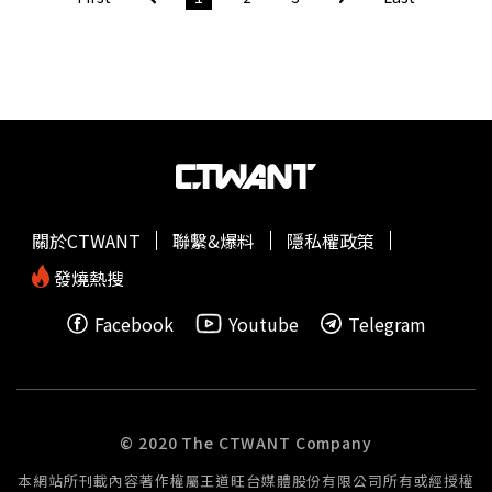
力一代代延續下去，「一家人健康、快樂地在一起，就是最
蟲」或蛀蟲。臨床上造成蛀牙的是細菌，而非肉眼可見的大
大的幸福。」
型蟲體，不可能長到約1公分。院方研判這條白蟲應是
蔬菜
上的幼蟲，可能是患者食用青菜、荔枝等食物時，不慎讓幼
蟲卡入因牙周病而變寬的牙縫，又因清潔不佳，才一直滯留
口腔。口腔科醫師提醒，許多人對口腔保健存在三大迷思。
首先，牙齦出血並非停止刷牙的理由，反而多半代表牙菌斑
造成發炎，若因害怕流血而不清潔，只會讓牙周病持續惡
化。其次，僅靠牙刷無法徹底清除牙縫中的食物殘渣與牙菌
斑，建議搭配牙線、牙間刷，必要時再使用沖牙機輔助清
關於CTWANT
聯繫&爆料
隱私權政策
潔。最後，不少人誤以為刷牙會造成牙齒鬆動，事實上真正
導致牙齒鬆動的是牙結石長期堆積、牙周組織遭細菌破壞。
發燒熱搜
醫師表示，糖尿病患者、長期吸菸者及配戴活動假牙的民
Facebook
Youtube
Telegram
眾，更應重視口腔清潔與定期洗牙，避免牙周病惡化。若忽
略日常清潔，不僅容易引發口臭、牙齦腫痛及牙齒鬆動，還
可能造成食物殘渣或異物長時間滯留口腔，增加感染風險。
© 2020 The CTWANT Company
本網站所刊載內容著作權屬王道旺台媒體股份有限公司所有或經授權