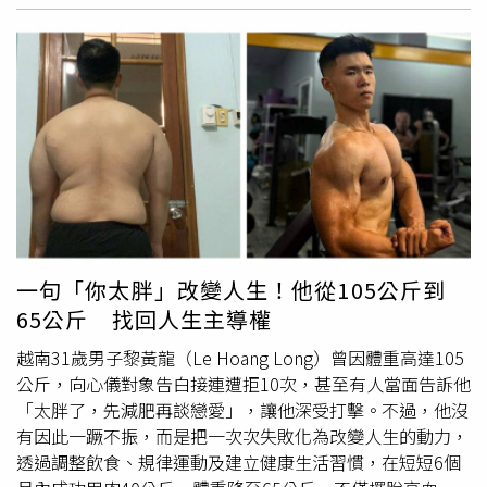
量。冷凍技術助保留營養 2情況要留意澳洲斯威本科技大
學（Swinburne University of Technology）營養學
Margaret Murray資深講師日前透過外媒The Conversation
指出，冷凍
蔬菜
主要透過低溫延緩腐敗，且目前食品加工業
在處理蔬果時，可使用較低的溫度完成殺菌過程，幫助蔬果
保持色澤、口感與營養成分。不過在冷凍保存的過程中，食
物的結構仍可能受到冰晶的破壞，尤其是反覆解凍再冷凍的
狀況，將使得營養成分受到影響，口感也會變得較軟爛。此
外，有些細菌，如李斯特菌可在低溫環境生存，即使是冷凍
食品也有機會遭受污染，不慎誤食可能引發食物中毒，但食
用前充分加熱有助於降低風險。比挑選新鮮蔬果簡單 營養
一句「你太胖」改變人生！他從105公斤到
師教冷凍蔬果如何挑根據外媒Eating Well報導，雖然購買冷
65公斤 找回人生主導權
凍蔬果相對比挑選新鮮蔬果簡單，但選購時還是有一些細節
值得留意，營養師也整理出以下4點注意事項：1. 結冰成塊
越南31歲男子黎黃龍（Le Hoang Long）曾因體重高達105
的蔬果別買 可能代表儲存不當Whitney Stuart營養師指
公斤，向心儀對象告白接連遭拒10次，甚至有人當面告訴他
出，多數蔬果會在採收後經由速凍技術快速冷凍，以減少冰
「太胖了，先減肥再談戀愛」，讓他深受打擊。不過，他沒
晶形成，在正常保存的情況下，袋內食材應該是彼此分開的
有因此一蹶不振，而是把一次次失敗化為改變人生的動力，
狀態，挑選時可輕輕搖晃觀察。如果看到冷凍蔬果包裝內有
透過調整飲食、規律運動及建立健康生活習慣，在短短6個