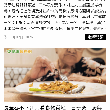
淋浴不只是為了洗澡，而是一場洗滌紛亂情緒的靜心儀式。
健康運勢雙雙奪冠，工作表現亮眼，財運則由屬龍拔得頭
神隊友推薦：Aesop 異想熾香身體潔膚露走進浴室，讓溫熱
籌，適合把握跨境及外出帶來的商機；感情方面則以屬雞桃
的水氣漫延，抹上 Aesop 新款「異想熾香身體潔膚露」。
花最旺，單身者有望透過社交活動拓展緣分。本周事業運前
低起泡的透明凝露質地極其溫和，揉碎的芫荽籽與黑胡椒交
三名：1.猴：本周運勢逆勢上漲，為第一名。穩紮穩打奠定
織出溫暖辛香與冷冽涼感的完美對比。深沉細緻的木質香調
未來競爭優勢。宜主動連絡好關係，積極主動與客戶聯絡。
隨著蒸氣包裹全身，不只溫柔安撫了每一吋疲憊的肌膚，更
2.兔：本周運勢漂亮出擊，繼續有力加持，為第二名。職場
繼續閱讀
08月02日, 2026
把一天累積的心靈廢氣通通帶走，洗完肌膚保濕不乾澀，給
得意之際，慎防有心人破壞同事關係，被謠言蜜語所蒙蔽。
自己一場最極致的沐浴 Spa。Aesop 異想熾香身體潔膚露
2.雞：本周運勢繼續上揚，同為第二名，真是開心。職場環
180mL／1,250元、500mL／1,600元、500mL（旋蓋版）
境以和為貴，真真假假，對人不要諸多挑剔，以免孤立無
／1,500元（圖／品牌提供）洗完澡後的夜晚自由、需要微
伴。3.虎：本周運勢仍表現尚可，奮發向上，為第三名。事
醺光影的「沉浸式Me Time」洗完澡換上舒適睡衣，熄滅客
業表現有意外驚喜，遇上貴人相助，一定要把握難得機會。
廳的主燈，距離睡前還有兩小時。這段時間不追劇、不看公
3.龍：本周運勢持續走高，同為第三名。驛馬星動，外出財
事信件，只想窩在沙發上閱讀、聽音樂或單純發呆。神隊友
運更好，業務人員多爭取機會。在上位者，建議聽取下屬意
推薦：YSL 時尚訂製香氛蠟燭點燃 YSL 全新時尚訂製香氛蠟
見為優先。本周財運前三名：1.龍：本周驛馬星動的海外
燭，黑色鏡面玻璃瓶身與金屬 Cassandre 標誌在微弱燭光
財，大多來自跨境電商的小小投資，還好貴人提攜，因應勢
下散發低調奢華感。特別推薦的「學術大道24號」，以檀香
變，提早布局，財有了最大的收穫。2.猴：本周財運不俗，
木與麂皮勾勒出溫潤醇厚的木質調，綿柔乳香與麂皮的觸感
取得獨家優勢，掌握市場訊息差，以及最新的技術端，以時
交織，瞬間將你的房間化身為聖羅蘭先生17世紀私人豪宅工
間換取金錢，財源廣進。3.兔：本周財運終於提升，突然接
長輩吞不下別只看食物質地 日研究：恐與