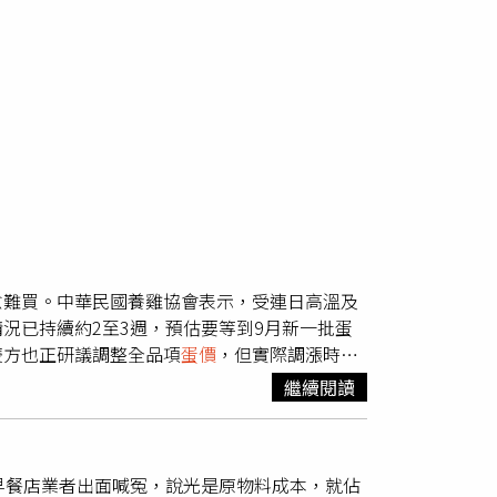
愈難買。中華民國養雞協會表示，受連日高溫及
況已持續約2至3週，預估要等到9月新一批蛋
雙方也正研議調整全品項
蛋價
，但實際調漲時間
上蛋雞進入換羽期，導致產蛋率下降，整體雞蛋
繼續閱讀
目前各類雞蛋中，又以洗選蛋供應最為吃緊。王建
裝程序，不符合標準者則改以散裝蛋販售。因此
等通路缺貨情況比傳統市場更加明顯。他表示，
早餐店業者出面喊冤，說光是原物料成本，就佔
但在此之前，雞蛋供應仍可能維持偏緊。面對