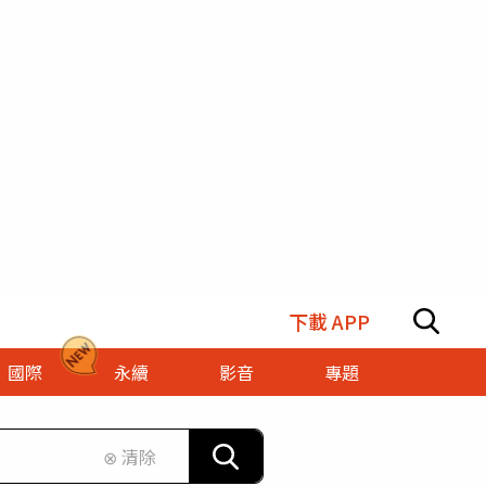
下載 APP
國際
永續
影音
專題
⊗ 清除