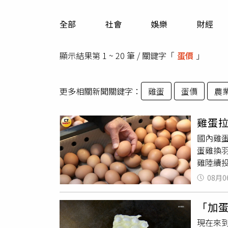
人物
汽車
全部
社會
娛樂
財經
專欄
房產新勢力
顯示結果第 1 ~ 20 筆 / 關鍵字「
蛋價
」
更多相關新聞關鍵字：
雞蛋
蛋價
農
雞蛋
國內雞
蛋雞換
雞陸續
及幅度
08月0
供應量
培說明
「加蛋
在產量
現在來
隨著新