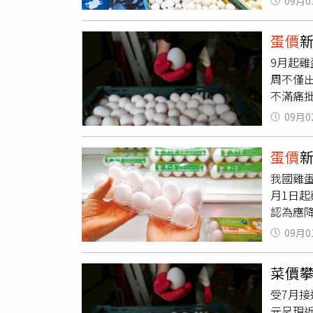
09月0
價
理應
實際負
中毒風
常，完
知20
開後應
蛋價
中利潤
毀，在
9月起
格與市
過程將
周不僅出
跌而定
樣監測」
不滿痛
查，絕
料，也
日，當
農畜產
養雞協
09月0
跌，那
案例場
銷售狀
蛋價
應如此
我國雞
漢章強
月1日
事長林
認為應降
全省蛋
解，雞
蛋商報
09月0
若周一
示，
蛋
則是蛋
皆由農
菜價
理現象
受7月
在於讓
元呈現近
前雞蛋