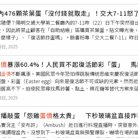
應營養午餐，故利用降價的方式減輕雞蛋庫存壓力，這是市場機
；當初僅調漲
蛋價
，沒有調整其他品項價格，希望顧客多體諒做
產量12萬8000箱、共2560萬顆，若能降到12萬箱或12萬200
我們也不一定生意會比較好，加蛋不加蛋客人反而更有選擇」。另
內476顆茶葉蛋「沒付錢就取走」！交大7-11
有在跟蛋農討論，希望能自主淘汰老母雞、換羽，也更積極調查
是客人的選擇，做生意不是在做功德，這幾年原物料漲得很誇張
隨便？陽明交通大學第二餐廳內的7-11昨（22）日下午突然發
的看法，但也能理解店家的難處，反問面對較貴的「加
蛋價
」和
走，因此將禁止顧客在「自助結帳」區購買茶葉蛋。貼文曝光後
麼樣子」、「復活節詐蛋嗎」。臉書粉專「交大二餐7-11」昨日
未結帳即被取走，為維護店家權益及公平消費原則，即日起移除
3日, 2025
結帳，「請所有顧客共同遵守購物規則，取用商品請務必結帳」
龍」、「蛋也要偷，是過得多慘」、「才10元也要偷，超沒救」
蛋價
暴漲60.4%！人民買不起復活節彩「蛋」 
「給大家方便，結果這樣搞！看了真難過」、「平均一天損失將近
國
蛋價
不斷飆漲，美國民眾今年恐怕得跳脫傳統思維來慶祝復活
據悉，高雄曾有一名超商女店員，在上班期間偷吃了2顆茶葉蛋，
盤，彩蛋（Easter egg）向來是復活節不可或缺的元素。然
她3月有期徒刑，得易科罰金9萬元。後來經過上訴，二審法官認
續居高不下，迫使民眾尋找馬鈴薯、黏土、棉花糖等替代方案來
價
值18元，店家損失不大，最後判女子免刑。不過，新竹市警察
再度刷新紀錄，達到每打6.23美元（約合新台幣202元）的平
》竊盜罪，依法可處5年以下有期徒刑、拘役或50萬元以下罰金
8日, 2025
平均零售價為每打4.91加幣（約合新台幣115元），較美國便宜
大，以身試法。另據《聯合報》報導，該貼文目前已遭刪除，統
數整體上漲0.4%，其中雞
蛋價
格指數較去年同期暴漲60.4%
費者合法購物」。陽明交大則說，此事件將由該間超商進行回覆
直播敲蛋「怨雞
蛋價
格太貴」 下秒玻璃盆直接炸
國農業部（USDA）報告顯示，復活節前夕的雞蛋需求雖有回升
名實況主「安布許」（Ambush）近日進行料理直播時，突發意
銷活動。由左至右，分別為棉花糖彩蛋、馬鈴薯彩蛋，以及花生醬彩
玻璃調理盆內，沒想到下一秒玻璃盆竟無預警爆裂，嚇壞在場的
國今年的復活節彩蛋仍持續以創新的形式延續，網紅及粉專也紛紛