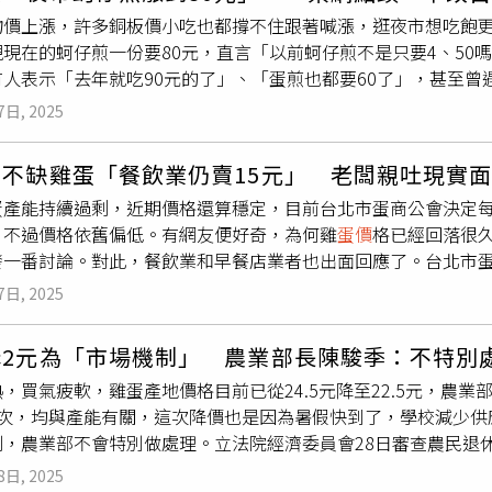
來表示，8日第一波調升雞蛋產地及批發價各3元後，14日再度
賣」，但事實上卻是規模愈做愈大、愈養愈多，如今又想把產地
物價上漲，許多銅板價小吃也都撐不住跟著喊漲，逛夜市想吃飽
元、產地價則是28.5元。農作物中以香蕉受損2.2億元最為嚴重
現現在的蚵仔煎一份要80元，直言「以前蚵仔煎不是只要4、50
所長邱祝櫻表示，本次主要重創嘉義、台南，而香蕉重鎮屏東影
人表示「去年就吃90元的了」、「蛋煎也都要60了」，甚至曾
言「只算小部分」，因此長、短期價格不太會有影響。除農業災
己煎。一名網友在PTT的Gossiping板以「蚵仔煎為什麼賣
關協助措施，提供短期就業機會，截至11日止，已依雲嘉南等縣
7日, 2025
到80元，相較以往蚵仔煎只需花4、50元來買的印象，讓他相當
可獲得2萬8590元的工作津貼，另也提供各類職業訓練課程及創
不飽，「有沒有蚵仔煎的八卦？？？」貼文一出，網友紛紛留言表
早不缺雞蛋「餐飲業仍賣15元」 老闆親吐現實
推出的蚵仔煎餅乾了」、「才80，我看過100元的」、「自從變
蛋產能持續過剩，近期價格還算穩定，目前台北市蛋商公會決定每
當蚵仔煎」、「早就自己煎了」、「漲超過70元我就不吃了」、
，不過價格依舊偏低。有網友便好奇，為何雞
蛋價
格已經回落很久
、「都吃90元，習慣就好，不是天天吃不影響」。也有網友直呼
發一番討論。對此，餐飲業和早餐店業者也出面回應了。台北市蛋
妙」、「臭豆腐也破百元了」、「很久沒吃了」、「連蛋煎都要7
每台斤32元漲到35元，10日起產地價從每台斤22.5元調漲至
了，蛋煎價格比較扯」。不過同時有不少人認為，是海鮮價格本
7日, 2025
3684萬隻，每天產量為12萬8000箱，比需求量12萬多了800
而然蚵仔煎也跟著漲價，「材料20、租金50，老闆要賺20」、
為何雞蛋產能過剩還要調漲價格？林天來解釋，因為飼料漲價，
跟漲感覺吃虧」、「蚵仔在貴啊」、「都漲在租金，被吸血房東
降2元為「市場機制」 農業部長陳駿季：不特別
少對學校的供應。另外，也有網友在《Threads》發問，明明
，買氣疲軟，雞蛋產地價格目前已從24.5元降至22.5元，農
寧願不吃，「現在蛋是多貴？多賺那幾塊零錢，會發財嗎？」引
3次，均與產能有關，這次降價也是因為暑假快到了，學校減少供
蛋，加蛋還要再加錢傻眼」、「只能說價格一調漲就很難回去」
制，農業部不會特別做處理。立法院經濟委員會28日審查農民退
缺蛋，一堆店家加蛋依舊要15元。（示意圖／張文玠攝）根據《N
表示，今年
蛋價
從32.5元的最高點至今已降價3次，原因與雞蛋
，近幾年已經凍漲店內很多品項，但所有成本都在上漲，包括沙
8日, 2025