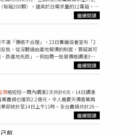
（每箱200顆），遠高於日需求量的12萬箱，因
蛋商要調降也是「他們的事」，因為事實上就是
萬4000箱，且已持續5周，因此
蛋價
連帶有所
仍會視蛋商方價格調整的理由是否合理，若合理
繼續閱讀
豪雨影響蔬菜收成，致菜價高漲，而民眾轉為購
路，蛋商這邊還是會照著原有制度去走，蛋農要
2元至46元，產地價則是27日啟同樣調整2元。
申，過往的報價制度數10年走來都沒問題，沒
2950隻，而7月得丹娜絲颱風損失更劇烈，共
不滿「價格不合理」，23日養雞協會宣布「2
則反批，從沒聽過由產地報價的制度，質疑其可
、跌產地先跌」，例如周一批發價格調漲3
大，目前雞蛋產地價每台斤28.5元，批發價則
繼續閱讀
則是蛋農先賠」，壓力全在蛋農身上。養雞協會副
汰等損失，然而產地價總是在30元內可說是逼近
題就出在「產銷價差9.5元」，唯有打破由蛋商
蛋價
格短短一周內調漲2次共計6元，14日調漲
明，為終結此不合理現象，決議推動
蛋價
督導委
香蕉農損也達到2.2億元，令人擔憂天價香蕉再
價，目標在於讓報價機制更加透明、合理，也打
統計至14日上午11時，全台農損共計26.5
格更透明」，而非外界猜測的賺更多錢，因此所
蕉，被害面積2121公頃，損失金額2億2913
台北市蛋商公會理事長林天來則表示，農產交易
繼續閱讀
。北市蛋商公會理事長林天來提到，颱風造成雞
程度，才能進行決議。他更質疑，依蛋農角度一
升的因素下，雞
蛋價
格上漲就屬正常市場機制調
蛋農成天批評蛋商及報價制度，並向外界聲稱
自己煎