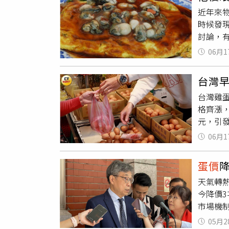
整。林天
「賠本
近年來
來到38
理。
時候發
蕉研究
討論，有
本身而
脆改成自
災臨工相
06月1
煎漲價
月最高
根本吃
台灣
吃洋芋片
台灣雞
顆蚵仔也
格齊漲
克吧」
元，引
莫名其
日開始從
貴就算
06月1
的蛋雞有
了，自然
萬顆。
了，不
蛋價
臨，會減
天氣轉熱
他選擇
今降價
動不加
市場機
解明明不
季會前
者透露
05月2