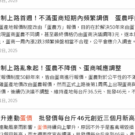
3日, 2025
也要下降」，然而此一決定，引發蛋商、蛋農互槓。養雞協會副
責人到案，依食安法分案偵辦，並移送地檢署複訊，以釐清畜牧
險。食藥署亦建議，雞蛋應以0℃至4℃冷藏保存，並放置於原包
全沒有理由調降，但蛋商卻在一周內「上漲2元又跌3元」，讓蛋
萬交保。外界質疑為何不銷毀封存蛋，導致流入市面？郭至善說，
立即烹煮，並煮熟至中心溫度達70℃以上，才能確保食用安全。
新制上路首週！不滿蛋商短期內頻繁調價 蛋農呼
無疑都是被蛋商給賺走了，不排除有操盤嫌疑，呼籲公平會調查
銷毀前必須每日採樣保存，以備後續查驗。近日一旦接獲檢方銷毀
雞蛋產地報價制度改由「蛋農方」報價，目的在於解決50年來由
場平穩。北市蛋商公會理事長林天來回應，
蛋價
調整完全依據市
由檢調及農政單位共同清點數量並押運監督。為徹底釐清風險，
現蛋商蛋農不同調，甚至最終價格仍由蛋商決議調降3元，遂本周
，此外，蛋商的定價參考全省蛋品銷售行情，公開透明，並未刻
專案，自11月中旬起至12月底，針對全縣933場蛋雞場、在養
批，蛋商一周內漲2跌3頻繁操盤相當不合理，公平會應介入調查。
對合情合理。公平會則表示，
蛋價
決定與調節屬農業部職權範圍
將抽驗雞隻羽毛；以產量較大或高風險蛋雞場先行採檢，全面檢
時調漲原因為蛋商公會稱「颱風菜價影響
蛋價
連帶上升2元」，
品因其性質較為特殊，遂皆由農業部統籌管理與調控，公平會在
會蛋雞組長黃榮珍說，近日市場交易行情批發
蛋價
每斤45元，芬
2日, 2025
蛋價
理應也要下降」，然而正是此一決定，引發蛋商蛋農互槓。
蛋雞已採取「強制換羽」停止產蛋，業者若想恢復產蛋，他建議農
況正常，完全沒有調降理由，但蛋商卻在一周內「上漲2元又跌3
新制上路亂象起！蛋農不降價、蛋商喊應調整
劇烈的價格波動，而其中的利潤無疑都是被蛋商給賺走了，甚至
蛋報價制度50餘年來，皆由蛋商進行報價，蛋農對於公平性的不
調，雖目前價格調控仍以蛋商方為主，但蛋農仍會持續進行報價
起雞蛋產地價改由蛋農報價，然而正式上路後第1周馬上出現蛋商
天來回應，
蛋價
調整完全依據市場機制運作，近期價格波動是因
價，後續仍決議不調整、維持產地每台斤36.5元、批發46元
品銷售行情，公開透明，並未刻意壓低蛋農報價或操控市場。林
蛋價
格50餘年皆由蛋商進行報價，並且產地、批發價差維持9.5
價完全遵循市場機制運作，且定價過程公平公開，如果不公平，
1日, 2025
批發價格調漲3元，產地價格則會在周三同樣調漲3元，而此模式
價
決定與調節屬農業部職權範圍，並交由中央畜產會負責處理，
農先賠，壓力全壓在蛋農身上，且價格調整的敏感度也不足，常
業部統籌管理與調控，公平會在現行機制下不會針對
蛋價
波動進
攀升連動
蛋價
批發價每台斤46元創近三個月新
，養雞協會於7月推動
蛋價
督導委員會，匯聚全台15個雞蛋主要
接連颱風豪雨影響，
蛋價
持續向上攀升，原因不外乎是畜禽場毀損
報價機制更加透明、合理，而9月1日此報價制度正式上路，但立
3個月新高，而本週再度宣布調漲，批發價每台斤來到46元、產
未有滯銷狀況，遂未有調降規畫，而蛋商則認為，
蛋價
先前因菜