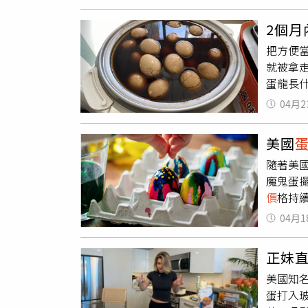
減少供
己吸收
雞蛋每日
提升，
2個月
部一直
加蛋都
把方便當
轟店家
就被拿
呢？
蛋龍長什
茶葉蛋
04月2
至櫃檯
代偷蛋
美國
呀」、
隨著美
抓」。
魔鬼蛋擺
占，判
價
格持
茶葉
蛋
格在3月
《刑法
04月1
加國雞蛋
因小失
品價格指
呼籲消
正妹
映。美
美國知
的節日促
蛋打入
此，美