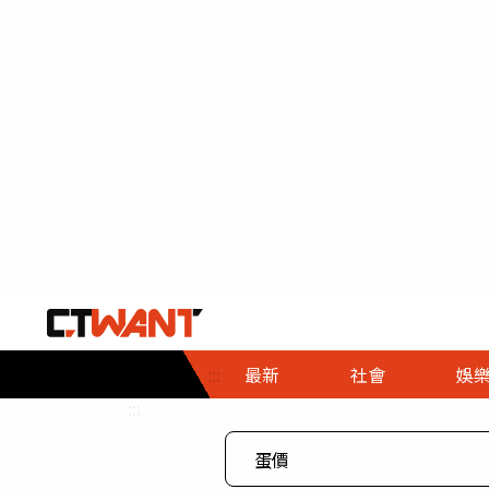
社會首頁
娛樂首頁
財經首頁
政
:::
最新
社會
娛
時事
即時
熱線
:::
直擊
大條
人物
調查
專題
３Ｃ