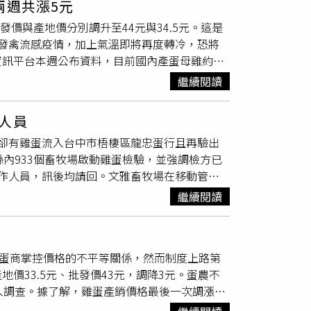
兩週共漲5元
每日產量約有12.5萬箱，較上週約12.6萬箱也
團隊的即時應變與主動作為，強調此次防疫行動
發價與產地價分別調升至44元與34.5元。這是
責任感與行動力。市府將持續以嚴謹態度守好防
發禽流感疫情，加上氣溫即將再度轉冷，恐將
資訊平台本週公布資料，目前國內產蛋母雞約有
持平，理論上仍能供應日常市場所需。不過在天候變
繼續閱讀
蛋商公會指出，近日中南部部分地區出現禽流感
緊。此外，前陣子強烈大陸冷氣團與寒流接連南
人員
應壓力。蛋商公會表示，目前市面對雞蛋需求以
卻有雞蛋流入台中市梧棲區龍忠蛋行且再驗出
意願升溫，推動價格走高。若寒流或疫情持續，
內933個畜牧場啟動雞蛋檢驗，並強調檢方已
提醒民眾提前規劃所需數量，關注市場供需變
作人員，訊後均請回。文雅畜牧場在移動管制
民眾應以「新鮮購買、儘速食用」為原則，不鼓
驗，7日中央複檢結果未檢出芬普尼，動防所依據
較足、拿起來有重量，蛋殼表面略為粗糙；若蛋
繼續閱讀
。依規定，畜牧場主必須拿到「解除移動管制證
方式，中華民國營養師公會全國聯合會副理事長
政單位隔天曾勸說暫時不要出貨，但雞蛋已流
營養價值相近。即便紅殼
蛋價
格稍高，實際上主
復運作，但這次沒有當面說明、確認文件，被外
變化。陳珮蓉也指出，「洗選蛋」經過清潔與檢
由蛋商掌控價格的不平等關係，然而制度上路第
程、移動管制與解除管制等行政程序執行未完
統市場，購買時需更注意保存與衛生處理。黃映
價33.5元、批發價43元，調降3元。蛋農不
畜牧場人員，檢方複訊後均請回，除持續追查
盡量保存在冰箱中間層，避免放置在門側儲物架，因溫
入調查。據了解，雞蛋產銷價格最後一次調漲於
蛋外流是業者未依規定出貨，或縣府農政單位有
必先洗手、洗淨蛋殼，打蛋時可先以乾淨容器分
」，不過至今菜價已回穩，蛋商認為「菜價跌
蛋
彰檢也指揮調查站搜索龍忠蛋行、約談蛋行林姓
手，避免交叉污染，降低沙門氏桿菌感染與食物