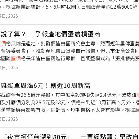
。根據農業部統計，5、6月時我國每日雞蛋產量約12萬6000箱
雞協會副理事長林漢章提到，蛋農方的產地價就是報36.5元，若
格也相當低批發價每台斤僅約32元，然而目前雞蛋產量下降至12
有滯銷，未來倘若再度遇到不同調情況，也是同樣處理方式，但
4日, 2025
北市蛋商公會理事長林天來說明，本次調漲主要是因前陣子颱風
慮跟進。北市蛋商公會理事長林天來指出，即便蛋農報價制度上
需求量提升，然雞蛋供給並未增加，因此決議25日起批發價調漲
讓他們報」，蛋商還是會視市場狀況做出合宜的調節，且還是要重
誰說了算？ 爭報產地價蛋農槓蛋商
據指出，楊柳颱風共計造成畜牧損失30萬元，並以雞隻為主共計
著做出變化。
蛋價
格無論是產地、批發價皆由蛋商公會主導，然而近年屢傳蛋農
673萬元，其中雞隻受損44.5萬隻。
立督導委員會」，推動產地價由蛋農自行報價，但北市蛋商公會
我國雞
蛋價
格長年皆由蛋商進行報價，且調整模式為「漲批發先漲
產地價格則會在周三同樣調漲3元，且今年以來產地、批發價持續擴
4日, 2025
元，相差達9.5元，讓蛋農不滿怒吼，直言「賺都給蛋商先賺，虧
漢章提到，目前雞蛋每台斤生產成本約23.5元，還要再加上淘
雞蛋單周漲6元！創近10周新高
，因此蛋農幾乎沒賺到錢，而消費者也沒買到便宜的蛋，其中的問
絲釀全台26.5億元農損，其中禽畜設施損失達2.4億元，造成雞
制度，才可以讓蛋農、消費者都可以得到合理的價格。林漢章說
及批發價分別為28.5元及38元，價格來到近10周新高。另外，
並匯聚全台15個雞蛋主要產區統整每日雞蛋產量，最後再進行報
蕉重鎮屏東影響有限，估計長、短期價格不太會有影響。根據農業部
50年來蛋農無定價資格的現象。林漢章強調，該制度是為讓「價
中又以農產受損最嚴重，估計損失金額17.8億，受損作物主要為香
調漲都是基於市場機制運行，甚至能更快速反映出合適的價格。
5日, 2025
而畜禽設施同樣損失慘重，金額2億4169萬元，多為畜禽舍毀損
市場，並非片面能夠定價，需要經過多方討論並評估消費者接受
、運輸受阻等情況，且近日雞蛋買氣回升，在供給減少、需求提
報漲價，哪可能報跌的，因此質疑該制度可行性。林天來也說，
眼「夜市蚵仔煎漲到80元」 一票網點頭：早改