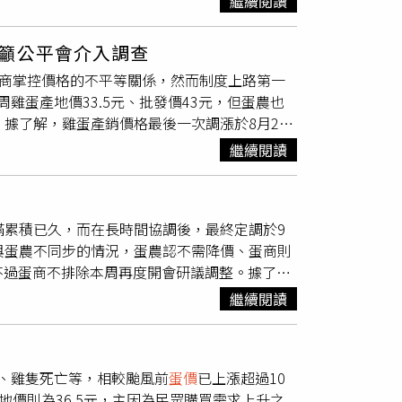
繼續閱讀
理事長林漢章指出，目前雞蛋生產、銷售狀況正
場是否有取得正式解除管制文件，檢察官訊後諭
裝盒中，有助穩定溫度與隔絕異味。此外，蛋打
農和消費者都無法適應如此劇烈的價格波動，其
封存雞蛋已列為證物，經檢察官同意後才能銷
籲公平會介入調查
。林漢章強調，蛋農仍會持續報價，爭取合理價
公文，會立即處理約25萬顆禁運封存蛋，銷毀
蛋商掌控價格的不平等關係，然而制度上路第一
場機制運作，近期價格波動是因應蔬菜價格的漲
王惠美指示農業處與動防所啟動「芬普尼全面採
雞蛋產地價33.5元、批發價43元，但蛋農也
意壓低蛋農報價或操控市場，不歡迎公平會來
的2081萬餘隻蛋雞，除了檢驗蛋品、水源與飼
據了解，雞蛋產銷價格最後一次調漲於8月24
，並交由中央畜產會負責處理，且不只是雞蛋，
驗後，再由政風處協同參與定期抽檢。中華民國
不過至今菜價已回穩，遂蛋商認為「既然菜價
現行機制下不會針對
蛋價
波動進行調查。
普尼超標蛋是個案，對
蛋價
影響不大。至於事發
繼續閱讀
養雞協會副理事長林漢章指出，目前雞蛋生產、
業部1至2個月後經嚴格檢驗合格才能放行。
元」，毫無邏輯可言，讓蛋農和消費者都無法適
不排除有操盤嫌疑，呼籲公平會應介入調查。林
滿累積已久，而在長時間協調後，最終定調於9
，爭取合理價格與市場的平穩。北市蛋商公會理
與蛋農不同步的情況，蛋農認不需降價、蛋商則
應蔬菜價格的漲跌而定，此外，蛋商的定價參考
，不過蛋商不排除本周再度開會研議調整。據了
天來補充，公平會要調查的話也相當歡迎，因為
元，而調整模式為「漲批發先漲、跌產地先跌」，
市場不會跟進，這是大家都看得到的。公平會表
繼續閱讀
讓蛋農長期累積不滿，認為賺都給蛋商先賺，虧
且不只是雞蛋，農畜產品因其性質較為特殊，遂
有未能及時反應市場價格的情況。為終結此不合
行調查。
高
產區統整每日雞蛋產量，最後再進行報價，目標
、雞隻死亡等，相較颱風前
蛋價
已上漲超過10
即出現「蛋商蛋農不同調」窘境，蛋農方直指目
地價則為36.5元，主因為民眾購買需求上升之
價上漲而調漲，現在菜價回穩，
蛋價
也因連帶調