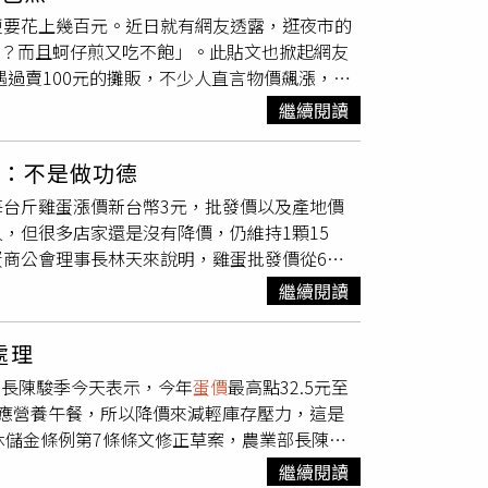
雙雙調漲3元，
蛋價
共計提升6元、批發價每台斤
報價收回，這在自由經濟的台灣實在相當不合
更要花上幾百元。近日就有網友透露，逛夜市的
，也令人擔憂2025年初的天價香蕉再現，對此香
嗎？而且蚵仔煎又吃不飽」。此貼文也掀起網友
響有限，即便對比其他農產損失較大，但以香蕉
遇過賣100元的攤販，不少人直言物價飆漲，乾
損外，勞動部為了協助民眾重建家園，已啟動天
那麼貴？」為題發文，表示他剛逛完夜市，驚見蚵仔
市地區的申請，核定1620個臨時工作機會，每
繼續閱讀
驚訝並質疑物價怎麼漲成這樣，況且一份蚵仔煎
業貸款還款緩衝措施，協助民眾就業安置。
示認同，「去年就吃90元了」、「所以我都改
面：不是做功德
70元後，想吃我就自己煎了」、「 就算只放一
台斤雞蛋漲價新台幣3元，批發價以及產地價
「蚵仔一斤大概170元，一份蚵仔煎放不到100
，但很多店家還是沒有降價，仍維持1顆15
「不加蚵仔的那種才叫貴」、「蛋煎也要60元，
商公會理事長林天來說明，雞蛋批發價從6月9
0至75元，我覺得根本太盤」、「蚵仔、蜆仔很
25.5元。根據農業部雞蛋產銷資訊統計，目前台灣
來就偏高，加上材料、租金、
蛋價
、油價都漲
繼續閱讀
0箱（每箱200顆），等於每天雞蛋產能過量約160
「南部80、北部100，合理」、「因為隔壁漲
蛋價
卻太低，蛋農不敷成本，尤其暑假快要來
吸走啦」、「自己擺攤賺」。
處理
早就不缺蛋了，一堆早餐店加蛋依舊要15元，讓
業部長陳駿季今天表示，今年
蛋價
最高點32.5元至
來其他網友討論，「一堆本來有加蛋的東西還自
應營養午餐，所以降價來減輕庫存壓力，這是
、「故意的～到時候又可以再漲一波」。網友不
休儲金條例第7條條文修正草案，農業部長陳駿
OWnews》報導，在台北開早餐店11年的業
產能有關，例如這波降價是因為暑假快到了，學校
拉油、瓦斯、電費甚至是人事成本，店家選擇自
繼續閱讀