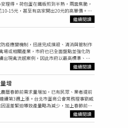
心安理得。荷包蛋在鐵板煎到半熟，兩面焦脆，
場供應現況及生產成本，不過目前尚未決定何時
0-15元，甚至有店家開出20元的高單價。價
顆雞蛋增加的成本僅幾角錢，對消費者日常支出
營業成本，每個月平均營業額60萬試算，光是
影響，但近年極端氣候愈來愈頻繁，蛋雞熱緊迫
繼續閱讀
最後淨利率約為10%，放進口袋的獲利只有6萬，
改善飼養環境已成為產業發展的重要課題。為降
16元，包含的是店家凌晨起床備料的辛苦。貼文
傳統開放式雞舍升級為密閉水簾式雞舍、增設降
人手搖飲一杯100還不是照買。不過也有網友
業部也提供相關補助，協助蛋農更新設備，提高
處防疫應變機制，迅速完成撲殺、清消與管制作
蛋真的支持不下去。萬物皆漲，這蛋蛋的哀傷，
部及離島原本蛋雞飼養量就較少，目前仍須仰賴
禽場或相關產業，市府也已全面盤點並強化防
部地區，民眾近期採買時可多留意市場供應及價
續出現禽流感案例，因此市府以最高標準、超
」 落網畫面曝光
單位進場處置，於1月29日完成案例場雞隻全
繼續閱讀
墊料約6萬6千公斤，同步完成場內外及周邊道路
員清潔隊人力與車輛，連續4日執行清運、消
求量增
81公噸；其中協助載運案場死亡雞隻1.67公
上農曆春節前需求量增加，已有民眾、業者提前
發現異常狀況。盧秀燕說，衛生局則持續堅守食
是連續第3週上漲。台北市蛋商公會常務理事劉威
牧場加速回收外，也每日逐筆盤點回收數量，截
雞因溫差緊迫導致產量略為減少，加上春節前買
。針對民眾關心的民生供應與價格議題，盧秀燕表
25日）下午臨時接到通知，確定26日起
蛋價
每
年節將近，市府仍會持續密切關注蛋品、肉品及
繼續閱讀
。劉威志說明，此次
蛋價
調整的原因，除了先前
將進一步強化跨局處橫向聯繫，由農業局動保
步推動價格走高。根據農業部最新雞蛋產銷資訊
制，結合動物防疫專業與產業管理資訊，補強防