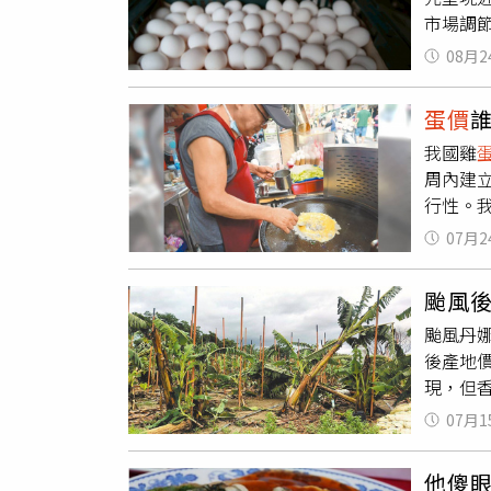
市場調節
降。養
此那時價
雞蛋沒
08月2
提升。
也會考
買雞蛋使
報「就
蛋價
農業部數
必要隨
我國雞
計損失3
周內建
行性。
元，那
07月2
是38
理事長林
颱風後
成本價
颱風丹娜
報價的
後產地價
員會，
現，但香
破過去
億元，其
有價格
07月1
萬元；
屬自由
舍受損
定都是
他傻