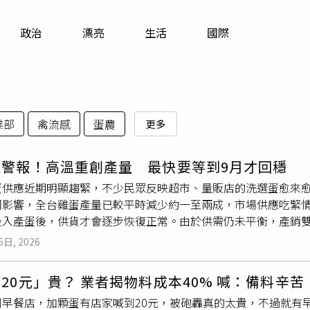
寵物
政治
漂亮
生活
國際
運勢
運動
梅酒
業部
禽流感
蛋農
更多
拉警報！高溫重創產量 最快要等到9月才回穩
蛋供應近期明顯趨緊，不少民眾反映超市、量販店的洗選蛋愈來
羽影響，全台雞蛋產量已較平時減少約一至兩成，市場供應吃緊情
投入產蛋後，供貨才會逐步恢復正常。由於供需仍未平衡，產銷
尚未拍板。養雞協會秘書長王建培指出，今年夏季高溫持續，加
6日, 2026
比平常減少約10%至20%，近期市場缺蛋情形因此更加明顯。
，洗選蛋須符合蛋殼完整、大小及品質等規格，才能進入洗選包
20元」貴？ 業者揭物料成本40% 喊：備料辛苦
下滑的情況下，符合洗選標準的雞蛋同步減少，使超市、量販店
到早餐店，加顆蛋有店家喊到20元，被砲轟真的太貴，不過就有
一批蛋雞陸續成熟投入產蛋，市場供應最快可望於9月逐步回穩，