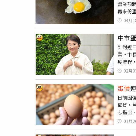
營業額
供需失
再來份蛋
調漲及
格一路
影響相
04月1
原物料成
情形比
業者也
低高溫
中市
一出後
溫系統
針對近
反駁說
生產穩
業。市
恐怕跟瑞凡一樣，再也回不去
西部跨
疫流程
格變化
前部署
02月0
數撲殺，
全面消
蛋價
毒等作業
日前因
噸，均
備貨，
品安全
志指出
至目前已
氣稍增
示，目
01月2
斤再調漲
各項民
天氣因
處、民