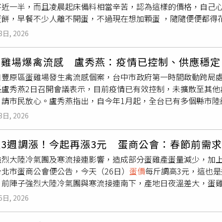
將近一半，而且凌晨起床備料相當辛苦，認為這樣的價格，自己
衡，養雞協會已與產銷端討論調整全品項雞
蛋價
格，希望反映市
餅，早餐不少人離不開蛋，不過現在想加顆蛋 ，隨隨便便都得花1
實際漲幅。王建培指出，即使每盒雞蛋調漲3至5元，平均換算每
狂漲，實在有夠貴，不過現在就有餐飲業者出面喊冤，不藏私公布
對有限。王建培坦言，國內雞蛋市場幾乎每年夏天都會受到高溫
8日, 2026
本就佔40%，人事成本佔25~30%，再加上店租金以及雜支，
過去更加嚴重，不僅降低產蛋效率，也增加飼養管理難度，因此
打悲情牌，說消費者只看到蛋的成本大概3到4元，忽略了剩下的
造成的衝擊，養雞協會近年持續協助蛋農改善雞舍設備，包括將
蛋雞場爆禽流感 盧秀燕：疫情已控制、供應穩定
，引來兩面論戰，有人認為，買得起就吃，買不起就自己煎，很多
、降低飼養密度等，希望減少熱緊迫對蛋雞產蛋的影響。目前農
日豐原區蛋雞場發生禽流感個案，台中市政府第一時間啟動跨局
，蛋漲的時候跟著漲，
蛋價
降的時候還要大家共體時艱，20元的
定性。此外，暑假旅遊旺季也推升部分地區的雞蛋需求。由於東
長盧秀燕2日召開會議表示，目前疫情已有效控制，未擴散至其他
了。 婦點蛋餅偷藏錢 早餐店：被詐40元又請她吃免費蛋餅 新莊早餐店驚見男顧客「打豆
區調度供應，因此受到運輸成本影響，當地雞蛋售價可能高於西
，請市民放心。盧秀燕指出，自今年1月起，全台已有多個縣市陸
漿」！公然脫褲原因曝 早餐店闆娘太正？ 新莊男店內脫褲「打豆漿
。
因應。此次事件發生後，農業局動保處隨即會同環保局、警察局等
3日, 2026
並於2月1日完成全場清空作業，銷毀雞蛋約375公斤、飼料及
毒，阻絕病毒擴散風險。盧秀燕表示，在環境清消方面，環保局動
連3週調漲！今起再漲3元 蛋商公會：春節前需
。此次清運處理項目包含飼料、墊料及病死雞隻，總處理量達67.
強烈大陸冷氣團及寒流接連影響，造成部分蛋雞產蛋量減少，加
依防疫規範妥善去化處理。同時，也同步巡查周邊海岸線，均未
台北市蛋商公會便公告，今天（26日）
蛋價
每斤調高3元，這也
防線，針對可能流入市面的蛋品加強清查與回收，除督促問題畜
，前陣子強烈大陸冷氣團與寒流接連南下，產地日夜溫差大，蛋
回收148.42台斤，並持續追蹤流向，確保風險蛋品全面清零
，市場出現欠貨狀況，
蛋價
也已連2週調漲。劉威志表示，昨天（
前
蛋價
與肉雞供應皆維持平穩，並未因本案出現明顯波動；適逢
6日, 2026
3元，批發價來到47元，產地價週三（28日）起調高至37.5元
生物資的價量變化，確保市場穩定。盧秀燕也於會中指示，未來
素影響產量外，因年節將至，已有民眾、業者等提前備貨，進一
政局及經發局等單位建立更完整的禽畜及相關產業登錄與通報機