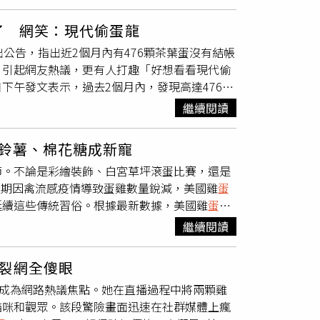
制，農業部不會做特別處理。不過他提到，目前
生意不容易，「如果
蛋價
調整回來，品項價格都
0箱、約2400萬至2440萬顆，將較為穩定，農業
一名在高雄開9年便當店的業者認為，要不要
怒了 網笑：現代偷蛋龍
雞蛋相關資訊，協助產業穩定供應雞蛋。
，「自己來做你就知道了」。他可以理解民眾砲
出公告，指出近2個月內有476顆茶葉蛋沒有結帳
「調低
蛋價
但品項全面漲價」，哪個更加合理
，引起網友熱議，更有人打趣「好想看看現代偷
下午發文表示，過去2個月內，發現高達476顆
自助結帳區的茶葉蛋條碼，若想購買茶葉蛋，請
繼續閱讀
。貼文一經曝光，不少網友紛紛留言吐槽，「現
、「是有多窮？每次去感覺大家都蠻守規矩的
馬鈴薯、棉花糖成新寵
8顆蛋…多人作案」、「這在美國應該早就被
節。不論是彩繪裝飾、白宮草坪滾蛋比賽，還是
被店長發現後報警處理，一審地院依業務侵
而近期因禽流感疫情導致蛋雞數量銳減，美國雞
蛋
為情節輕微，女子已和超商調解成立，加上2顆
延續這些傳統習俗。根據最新數據，美國雞
蛋價
局提醒，未經付款即取走超商茶葉蛋，可能涉及
均高價。相較之下，加拿大統計局資料顯示，2月
。儘管金額不高，仍屬違法行為，提醒民眾切勿
繼續閱讀
近40%。美國勞工統計局（BLS）指出，3月食
一超商也回應，「門市持續提供自助結帳服務，
。雖然批發價格已有回落跡象，但零售端尚未反
。
裂網全傻眼
，但仍低於預期，多數零售商今年選擇暫停傳統
外成為網路熱議焦點。她在直播過程中將兩顆雞
蛋。（圖／翻攝自Instagram）儘管如
貓咪和觀眾。該段驚險畫面迅速在社群媒體上瘋
提出創意解方。像是生活風格網站「The