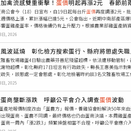
團加禽流感雙重衝擊！
蛋價
明起再漲2元 春節前
前國內產蛋母雞數量約3746萬隻，較上週約3790萬隻略減；雞蛋
P，提升面對動物傳染病的整體應變效率。盧秀燕表示，感謝市府
商公會今（18）日宣布，自19日起每台斤
蛋價
再度調漲2元，批
降，但整體供應仍能滿足國內每日需求。
關局處在未正式下達指令前即自動自發投入現場支援，展現高度
二週價格上漲，累計漲幅已達5元。公會指出，近期中南部產區爆
安防線，確保市民健康與民生供應穩定無虞。
影響蛋雞產蛋率，價格後續仍有上升壓力。根據農業部雞蛋產銷
萬隻，日產量維持在約12.6萬箱（每箱200顆），與上週相比
8日, 2026
病干擾之下，實際到貨量與調度情況仍有壓力，造成價格波動。
加上農曆春節將近，市場需求增加，雞蛋調度頻繁，造成供應吃
尼風波延燒 彰化檢方搜索蛋行、縣府將懲處失職
使產地出現劇烈溫差，導致部分蛋雞產蛋量下降，進一步推升供
文雅畜牧場雞蛋4日驗出農藥芬普尼殘留超標，依法遭移動管制，
路與家庭備貨為主，尤其火鍋店等業者用量增加，加上節前進貨
代謝物超標，彰化縣府17日坦言有行政疏失，縣長王惠美指示對縣
格仍有上調可能。本次調整為春節前
蛋價
連續第二週上漲，業者
查疏失，該懲處一定會懲處。彰化地檢署昨約談3名文雅畜牧場工
於是否應提前囤蛋，根據《自由時報》引述營養師黃映慈說法，
的雞蛋為何外流台中？據了解，縣府動防所6日採樣10顆雞蛋送
囤放。她表示，購蛋後應於7到10天內食用完畢，新鮮雞蛋水分
8日, 2025
用藥品管理法》解除移動管制，當時以電話通知畜牧場解除管制
光滑且拿起來偏輕，則表示蛋已存放一段時間。針對挑選與保存
才能上市。未料，業者還未收到正式公文，9日就將雞蛋售出，農
表示，市售雞蛋常見紅殼與白殼之分，主要源自蛋雞品種，兩者
控蛋商壟斷漲跌 呼籲公平會介入調查
蛋價
波動
蛋行。據悉，彰化過去多半以電話通知，此作法有助產業迅速恢
成分並無明顯差異，僅可能因飼料不同而產生微量元素上的些微
雞蛋產地報價制度改由「蛋農方」報價，養雞協會盼解決50年來
管控不佳。縣府昨坦言有疏失，農業處長郭至善說，有關抽驗流
，包裝銷售風險較低；而「散裝蛋」則未經清洗處理，常見於傳
出現蛋商、蛋農不同調，最終價格也仍由蛋商決議，本周雞蛋產地
失部分將依規定檢討，並懲處違失人員。彰化地檢署昨再約談3名
理想保存條件為-1.5°C至0°C、濕度85%至90%，雞蛋應
，蛋商一周內「漲2跌3」頻繁操盤相當不合理，呼籲公平會應介
源，也了解畜牧場工作分配內容，並釐清移動管制期間生產的雞
較大恐影響品質。在烹調衛生方面，陳珮蓉提醒，處理雞蛋時務
日，當時調漲原因為蛋商公會稱「颱風菜價影響
蛋價
連帶上升2元
王惠美強調，檢察官已介入，有疏失部分，該懲處一定會懲處。
蛋況，避免壞蛋混入整碗食材。處理後應立刻丟棄蛋殼並再次洗