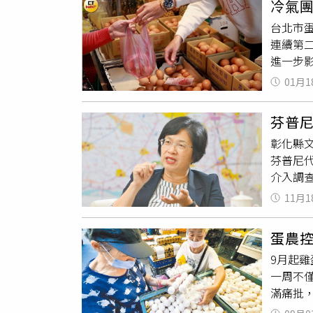
冷氣
顯示，目
疫SO
台北市蛋
稍稍下
中，相
連續第
疫與食
進一步
3790
01月1
化與疾
疫情，
芬普
下，也
彰化縣
餐飲通
芬普尼
未來價
介入調
化。對
期生產
勵大量
11月1
《動物
殼變得
明書」
陳珮蓉
蛋農
入台中
要營養
9月起
界質疑
驗程序
一周不僅
備，疏
慈補充，
滿痛批
汙染來
度變化
8月24
疏失。
批確認