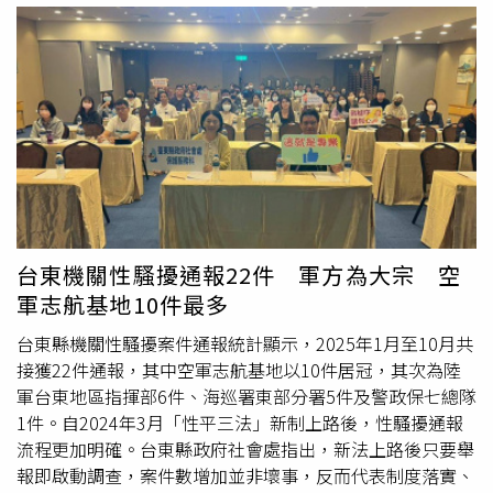
保持多少距離。28日深夜11時許，林嫌突然情緒失控，埋
怨妻女仍以保護令約束他，竟拿起家中的鋸子與榔頭砍向3
人，導致她們身上多處遭砍，現場血跡斑斑，場面怵目驚
心。而林嫌手段殘暴，除揮舞利器砍殺外，甚至還張口咬
人，葉姓前妻受有右側前胸壁開放式咬傷、雙手多處撕裂
傷；大女兒頭皮遭到重創，背部、臀部及手指均有嚴重撕裂
傷與擦傷；45歲的小女兒則受有左側頭皮撕裂傷、左背擦傷
及四肢鈍傷。警方到場後迅速將受傷三人分別送往三重醫院
及新光醫院救治，所幸經醫護人員處理後，目前均無生命危
險。◎若自身或旁人遭受身體精神虐待、性騷擾、性侵害，
台東機關性騷擾通報22件 軍方為大宗 空
請打110報案再打113找社工林姓老翁手段兇殘，現場血跡
軍志航基地10件最多
斑斑，場面怵目驚心。（圖／翻攝畫面）
台東縣機關性騷擾案件通報統計顯示，2025年1月至10月共
接獲22件通報，其中空軍志航基地以10件居冠，其次為陸
軍台東地區指揮部6件、海巡署東部分署5件及警政保七總隊
1件。自2024年3月「性平三法」新制上路後，性騷擾通報
流程更加明確。台東縣政府社會處指出，新法上路後只要舉
報即啟動調查，案件數增加並非壞事，反而代表制度落實、