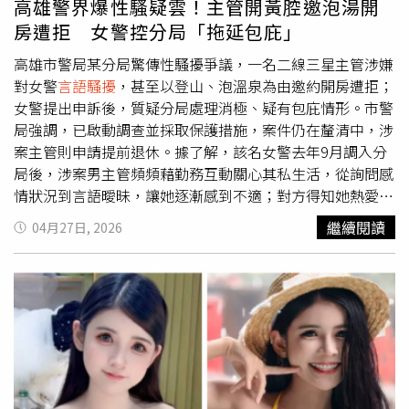
高雄警界爆性騷疑雲！主管開黃腔邀泡湯開
場臥底行動曝光後，也再次凸顯印度女性夜間外出的安全問
房遭拒 女警控分局「拖延包庇」
題。當地官員坦言，如果連高階女警假扮一般女性，都會在
短時間內遭遇如此大量騷擾，那麼普通女性實際面臨的風險
高雄市警局某分局驚傳性騷擾爭議，一名二線三星主管涉嫌
恐怕更加嚴重，而這位親自下場臥底的女警蘇瑪蒂，也因為
對女警
言語騷擾
，甚至以登山、泡溫泉為由邀約開房遭拒；
這次行動迅速受到外界關注。據了解，蘇瑪蒂出身自小村莊
女警提出申訴後，質疑分局處理消極、疑有包庇情形。市警
卡盧戈特拉（Kalugotla），父親曾擔任村長，從小便培養
局強調，已啟動調查並採取保護措施，案件仍在釐清中，涉
她投入公共服務的熱忱。她一路克服農村資源不足與求學困
案主管則申請提前退休。據了解，該名女警去年9月調入分
境，先後於奧斯馬尼亞大學（Osmania University）取得工
局後，涉案男主管頻頻藉勤務互動關心其私生活，從詢問感
商管理碩士學位，之後又在納爾薩爾大學（NALSAR）攻讀
情狀況到言語曖昧，讓她逐漸感到不適；對方得知她熱愛登
安全與國防法碩士。蘇瑪蒂25歲時便通過警察考試，成為當
山後，以相約同事攀登南橫為由邀約同行，女警基於融入團
繼續閱讀
04月27日, 2026
時尚未分裂的安得拉邦（Andhra Pradesh）首位女性副警
隊考量應允參加。然而，當天情況卻急轉直下。男主管聲稱
司，之後於2006年進入印度警察局服務，並自2026年5月1
其他同事臨時取消或自行上山，隨後直接將她載往溫泉會
日起擔任馬爾卡吉里（Malkajgiri）警察局局長。《INDIA
館，甚至開好雙人湯屋，要求一同泡湯。女警當場強烈拒
TODAY》指出，她長年以敢於接下高風險任務聞名，其中最
絕，才未被「得逞」。事後女警向分局反映，希望避免未來
知名的成績之一，就是曾成功說服約591名毛派分子
業務接觸的尷尬與壓力，但她指控相關單位遲未處理，導致
（Maoist）放下武裝、回歸社會，也讓她在印度警界擁有極
心理壓力日益加重，甚至質疑內部「官官相護」。由於業務
高聲望。CTWANT關心您，尊重身體自主權，遇到性騷擾勇
仍需與該名主管對接，讓她產生陰影。分局則回應，已於4
於制止、勇敢說不，請撥打110、113性侵害就是犯罪，請
月8日受理性騷擾申訴、4月14日受理職場霸凌案，並依規