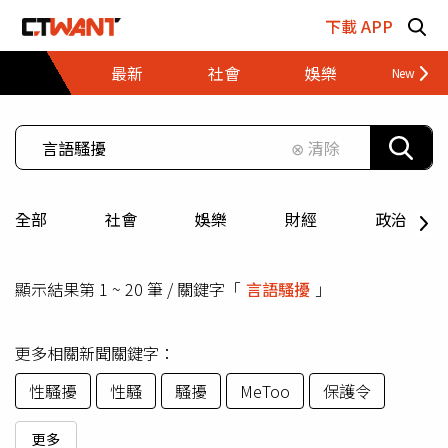
跳至主要內容區塊
下載 APP
最新
社會
娛樂
財經
⊗ 清除
全部
社會
娛樂
財經
政治
顯示結果第 1 ~ 20 筆 / 關鍵字「
言語騷擾
」
更多相關新聞關鍵字：
性騷擾
性騷
騷擾
MeToo
保護令
更多