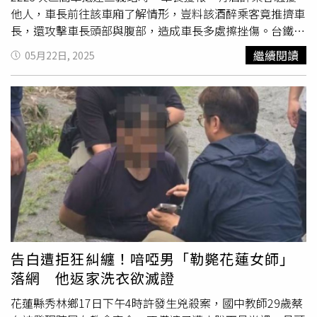
他人，車長前往該車廂了解情形，豈料該酒醉乘客竟推擠車
長，還攻擊車長頭部與腹部，造成車長多處擦挫傷。台鐵公
司表示，當下立即通報鐵警於三義站將該乘客帶下車，至於
繼續閱讀
05月22日, 2025
車長則立即送醫，需要檢查頭部是否有腦震盪情形，台鐵強
力譴責暴力行為，後續將全力協助同仁相關法律途徑。此
外，今下午16時20分在湖口站也有一名酒醉乘客作勢跳
軌，站長和站務員勸阻後，竟遭乘客
言語騷擾
和肢體攻擊，
站員前往醫院驗傷，旅客則遭鐵警帶回處理；另於18時8分
也有旅客通報樹林站，在4191次區間車上有旅客持美工
刀，車長通報鐵警上車處理，車長後續回報持美工刀旅客於
鳳鳴時已下車離開，後續桃園站通報，該旅客又搭乘1233
次，鐵警發現該旅客後隨車戒備。★飲酒過量，有礙健康。
酒後不開車，安全有保障！
告白遭拒狂糾纏！喑啞男「勒斃花蓮女師」
落網 他返家洗衣欲滅證
花蓮縣秀林鄉17日下午4時許發生兇殺案，國中教師29歲蔡