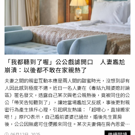
期才正式啟動性平程序，令受害者感到心寒。發文內容更提
到，部分教官曾在其他班級提及此事時強調「應該先讓教官
知道，而不是先讓家長知道」，質疑學校是否有意淡化事件
進而影響到學生權益。「這就是一所高中對性平事件的態度
嗎？」原PO質疑，整起事件調查曠日廢時，學生未獲公開
說明或心靈輔導，更無實質保障措施。女同學控訴那幾位男
同學根本是班上亂源，在教室後牆塗鴉還寫錯字。（圖／翻
攝畫面）對此，桃園市教育局表示，該校於去年底接獲相關
通報後已啟動初步調查。今年2月18日進行調查訪談後，認
「我都聽到了喔」公公戲謔開口 人妻尷尬
定共6名男學生涉及對7位女學生有言語霸凌與性騷擾行為，
崩潰：以後都不敢在家親熱了
另有2人對導師疑似言語性騷情事發生。調查結果已成立性
平案件，學校分別對相關學生記大過及小過處分。教育局強
夫妻之間的親密互動本應是兩人間的甜蜜時光，沒想到卻有
調，將持續要求學校依《校園霸凌防制準則》與《性別平等
人因此感到極度不適。近日一名人妻在《毒姑九賤婆媳討論
教育法》落實後續調查與處理，並提供受害學生必要心理支
區》匿名發文，透露自己某次與老公親熱後，竟被同住的公
持、安全保護機制，必要時轉介桃園市學生輔導諮商中心協
公「帶笑告知聽到了」，讓她當場尷尬又反感，事後更對親
助。同時，將加強校園性平與反霸凌宣導，強化教職員與學
密行為產生排斥心理，引起網友熱議：「超噁心，直接搬家
生應對危機的知能，致力於營造安全、友善的學習環境
吧！」原PO表示，自己婚前婆婆已過世，婚後先生買房
後，公公因無處可住便搬來同住。某次夫妻倆在房內恩愛
後，隔天她下樓時，公公竟笑笑地說：「我都聽到了喔」，
繼續閱讀
06月12日, 2025