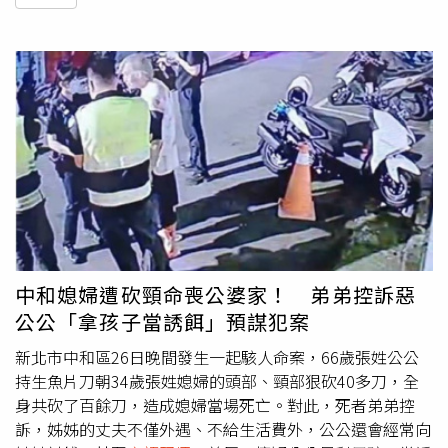
中和媳婦遭砍頸命喪公婆家！ 弟弟控訴惡
公公「拿孩子當誘餌」預謀犯案
新北市中和區26日晚間發生一起駭人命案，66歲張姓公公
持生魚片刀朝34歲張姓媳婦的頭部、頸部狠砍40多刀，全
身共砍了百餘刀，造成媳婦當場死亡。對此，死者弟弟控
訴，姊姊的丈夫不僅外遇、不給生活費外，公公還會經常向