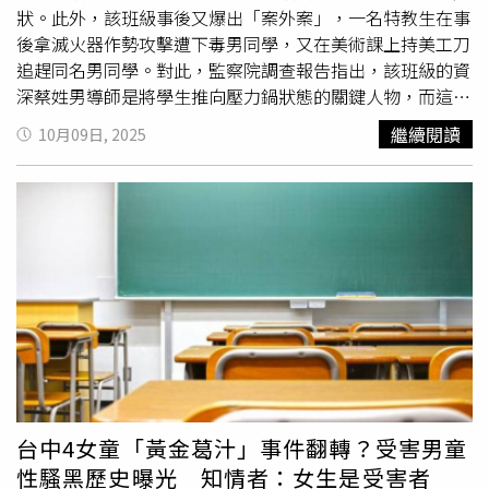
狀。此外，該班級事後又爆出「案外案」，一名特教生在事
後拿滅火器作勢攻擊遭下毒男同學，又在美術課上持美工刀
追趕同名男同學。對此，監察院調查報告指出，該班級的資
深蔡姓男導師是將學生推向壓力鍋狀態的關鍵人物，而這名
蔡姓導師也因為多項失職行為，被台中市社會局開罰6萬元
繼續閱讀
10月09日, 2025
根據監察院報告，4名國小女學生會向同班男同學下毒的原
因，是因為受不了對方長期以言語、行為性騷擾，包含對女
同學拍頭、拉頭髮、拍肩膀、故意撞身體、彈內衣、公開討
論女同學胸部大小、在游泳課時近距離盯著女同學看並以
言
語騷擾
等行為，甚至會在女同學上廁所時跑到女廁外站崗等
候，讓女同學心生恐懼。然而，被騷擾的女學生在下毒前，
曾多次將遭到騷擾的狀況向這名任教20多年的資深班導師反
應，卻遭到導師以「那有什麼」的態度漠視，並未積極介入
處理，也未依規在24小時內通報性平事件，反而在班上公開
談論事件，已侵害受害學生隱私與尊嚴，也導致該名男同學
行為變本加厲。4名女學生忍無可忍，最終決定透過下毒的
錯誤手段「讓他受點教訓」，招致後來的下毒事件發生。此
台中4女童「黃金葛汁」事件翻轉？受害男童
外，報告中還指出，該名班導師最嚴重的問題行為，在於對
性騷黑歷史曝光 知情者：女生是受害者