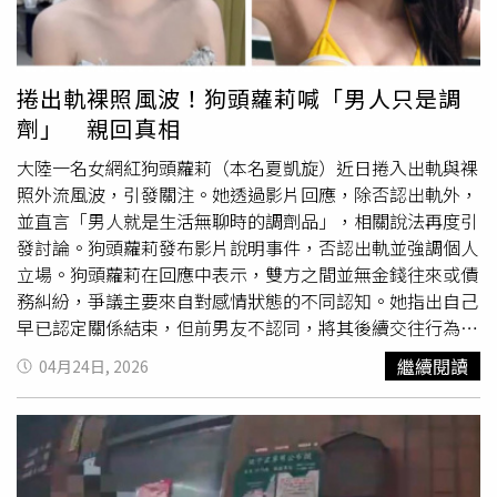
撥打110、113現代婦女基金會 性侵害防治服務專線02-
定迅速啟動調查程序，分別於4月16日與17日召開調查小組
7728-5098分機7婦女救援基金會 02-2555-8595勵馨基金會
會議，且由外聘委員參與，以確保公正性。市警局進一步指
諮詢專線 02-8911-5595/性騷擾專線04-2223-9595
出，接獲申訴後已立即採取保護隔離措施，並依當事人意願
調整職務，降低雙方接觸機會，同時提供心理諮詢與相關協
捲出軌裸照風波！狗頭蘿莉喊「男人只是調
助。案件目前已依《性別平等工作法》及《性騷擾防治法》
劑」 親回真相
進入調查階段。另外，針對涉案主管在事件曝光後申請提前
於6月退休一事，警方強調，退休與否不影響調查進行，後
大陸一名女網紅狗頭蘿莉（本名夏凱旋）近日捲入出軌與裸
續將依調查結果依法處理，重申對性騷擾「零容忍」，絕不
照外流風波，引發關注。她透過影片回應，除否認出軌外，
寬貸。
並直言「男人就是生活無聊時的調劑品」，相關說法再度引
發討論。狗頭蘿莉發布影片說明事件，否認出軌並強調個人
立場。狗頭蘿莉在回應中表示，雙方之間並無金錢往來或債
務糾紛，爭議主要來自對感情狀態的不同認知。她指出自己
早已認定關係結束，但前男友不認同，將其後續交往行為解
讀為「無縫銜接」，進而產生出軌指控。針對外界關注的出
繼續閱讀
04月24日, 2026
軌與裸照事件，她進一步說明，所謂出軌是因分手認知差異
所致，並非交往期間另有對象。至於裸照外流部分，狗頭蘿
莉表示相關露點影像並非由本人發布，而是前男友取得其手
機後散布至網路。她指出，對方已因侵犯隱私及散布私密內
容遭法院判處8個月刑期。狗頭蘿莉同時再次提到，自己對