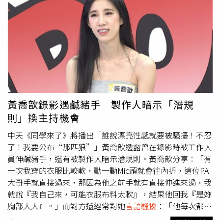
護令並再次接近。范男23日上午經過該飯糰店，並再次以關
心為名找老闆娘攀談，稱「今天要注意保暖」、「要多吃
飯」等，對方則明確要求范男離她遠一點，范男竟持續說
「我只希望妳開心！」，被害人見他屢勸不聽，氣的當場報
警。警方到場後立刻依現行犯將范男逮捕，他坦承是想追求
老闆娘才會藉機接近，訊後被依跟蹤騷擾防治法移送新北地
檢署偵辦。警方呼籲，民眾第一時間若遇不理性追求的仰慕
者，請避免直接接觸或互動，除立即通報警方外，同時冷靜
蒐證或告訴親友尋求協助。
黃喬歆錄影遇鹹豬手 製作人暗示「潛規
則」換主持機會
中天《同學來了》將播出「誰說漂亮性感就要被騷擾！不忍
了！我要公布“那匹狼”」黃喬歆透露曾在錄影時被工作人
員伸鹹豬手，還有被製作人暗示潛規則。黃喬歆分享：「有
一次我穿的衣服比較軟，動一動Mic頭就會往內折，這位PA
大哥手就直接過來，那因為他之前手就有直接伸進來過，我
就說『我自己來，可能衣服布料太軟』，結果他回我『是妳
胸部大大』。」而對方還經常對她
言語騷擾
：「他每次都會
過來碰，有時候還會說『妳胸部真的很大，當妳男友一定很