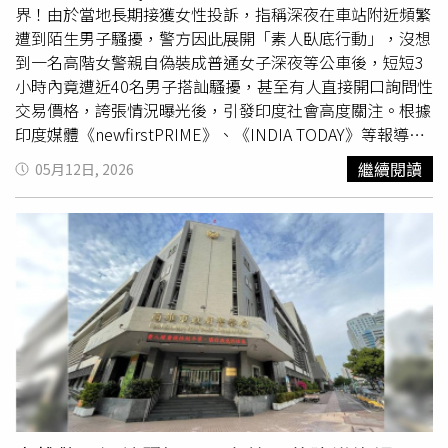
曾一度謊稱是陌生男子行兇，自己是上前幫忙才會沾上血，
界！由於當地長期接獲女性投訴，指稱深夜在車站附近頻繁
直到警方調閱監視器，並從公公的包裡搜出凶刀，公公才坦
遭到陌生男子騷擾，警方因此展開「素人臥底行動」，沒想
承犯行。
到一名高階女警親自偽裝成普通女子深夜等公車後，短短3
小時內竟遭近40名男子搭訕騷擾，甚至有人直接開口詢問性
交易價格，誇張情況曝光後，引發印度社會高度關注。根據
印度媒體《newfirstPRIME》、《INDIA TODAY》等報導，
這起事件發生在印度南部海德拉巴。由於警方長期接獲大量
繼續閱讀
05月12日, 2026
女性申訴，指稱夜間在公車站周邊經常遭到
言語騷擾
、尾
隨，甚至有人直接提出性暗示，因此警方決定展開實地臥底
調查。負責這次任務的，正是當地知名高階女警蘇瑪蒂
（Sumathi）。她特地挑選深夜時段，於凌晨0時30分至3時
30分間，獨自坐在公車站等車，警方則在周圍暗中埋伏觀
察。沒想到短短3小時內，就有將近40名男子主動上前搭
訕。有人語帶挑逗，也有人直接詢問是否願意發生性行為，
更誇張的是，甚至有人當場把她誤認成性工作者，直接詢問
「一次多少錢」。由於現場狀況遠超警方預期，埋伏警力隨
即出動，將涉嫌騷擾的男子全數帶回警局調查。警方事後清
查發現，被逮捕的人當中不乏高知識分子與專業人士，其中
部分人明顯處於酒醉狀態，還有人疑似吸毒後精神恍惚。這