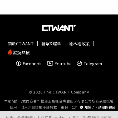
5,155人，讓人無法忽視，特別感謝每一位受訪者分享自己
或身邊的人的被害經驗，讓台灣的政府和社會能有更多對被
害人更友善的改變，為揭露性侵害問題的結構性根源貢獻力
量。每一個聲音，都是推動改變的種子，邀請各界重視問
題、共同改善，讓每個孩子都能擁有安全的成長環境。行政
院政務委員林明昕致詞時表示，行政院除了會持續營造友善
社會氛圍、支持兒少勇於發聲，落實兒童權利公約所重視之
關於CTWANT
聯繫&爆料
隱私權政策
兒少表意權以外，他也強調，推動人權保障工作不是單純地
向國際社會看齊，而是將這些國際人權規範轉換為國內實際
發燒熱搜
執行上應注意的細節，也就是說，推動各公約的人權教育，
Facebook
Youtube
Telegram
需引導每個人去思考，如何因應自身情況落實公約。這些都
是政府機關和民間夥伴一起持續要努力精進的目標。張菊芳
指出，從訪查中發現，許多身為教職員的加害人濫用學生的
信任，利用權威控制、情感操控、學生的不利處境，或是出
其不意的身體接觸等進行性侵害或性虐待；同儕間的霸凌行
© 2020 The CTWANT Company
為伴隨性侵害或性虐待、藉由身體接觸伴隨
言語騷擾
，或是
本網站所刊載內容著作權屬王道旺台媒體股份有限公司所有或經授權
利用關係、友情或社交壓力進行加害行為。事發時被害人年
使用，他人非經授權不許轉載、重製、公開播送或公開傳輸。
知道了，請關閉視窗
紀很小，不知所措或難以設想該怎麼求助。田秋堇分享訪查
實例，讓大眾了解相關事件如何發生，以及為什麼那些曾經
為提供最佳服務，本站使用cookies，您可以點選
隱私權政策