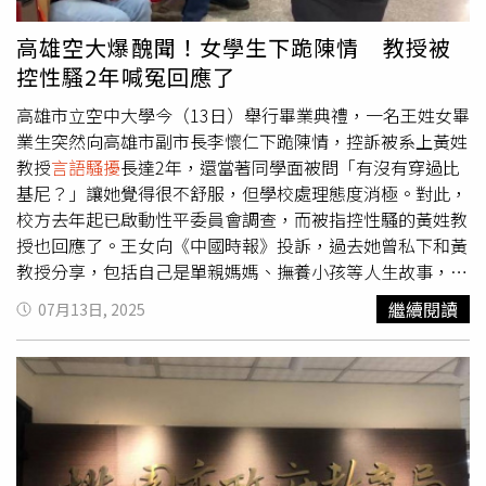
回調查報告至今補正未完成。報告指出，該校處理性平事件
前故意接近她，讓女學生感到害怕。另一名女同學也指出，
的專業能力有待強化，國教署的督導也屬延遲，均應檢討。
遭到該名男同學以
言語騷擾
「妳的胸部比同班○○○還大」
高雄空大爆醜聞！女學生下跪陳情 教授被
等語，又故意碰觸她的身體、以物品觸碰／打身體、伸腳絆
控性騷2年喊冤回應了
倒、評論其胸部。女學生們還指出，該名男同學不僅對這幾
名女學生彈內衣、用身體撞人，女學生還多次發現，當上廁
高雄市立空中大學今（13日）舉行畢業典禮，一名王姓女畢
所出來時對方竟在廁所門外「站崗」等候。女學生雖多次向
業生突然向高雄市副市長李懷仁下跪陳情，控訴被系上黃姓
班級導師反映，但遭到導師輕忽認為「那有什麼」，以至於
教授
言語騷擾
長達2年，還當著同學面被問「有沒有穿過比
男同學不但未改善言行，甚至變本加厲，最終女學生被逼到
基尼？」讓她覺得很不舒服，但學校處理態度消極。對此，
走投無路，才上網查詢毒物資料，決心要「讓他受到教
校方去年起已啟動性平委員會調查，而被指控性騷的黃姓教
訓」。當時，女同學在夾竹桃、黃金葛、姑婆芋等3種毒物
授也回應了。王女向《中國時報》投訴，過去她曾私下和黃
中，因黃金葛容易取得而選擇採用，並在2023年4月時，將
教授分享，包括自己是單親媽媽、撫養小孩等人生故事，黃
「黃金葛汁」以滴管加進男同學水壺內，見效果不佳，5月4
教授卻未經過她同意，在課堂上要她自我介紹，還說「她就
繼續閱讀
07月13日, 2025
日再度下毒，結果被其他人發現後舉發。根據2023年報
是單親媽媽」，甚至在她懷有第3胎時，當同學面問她「孩
導，女孩事前、事後討論的紙條中，包含「黃金葛只會口腔
子的爸爸是誰？」令她感到被騷擾。校方去年12月接獲通報
刺痛、胃痛而已」、「我和我的朋友們討論過，最後決定不
後，已經啟動調查，但期間經歷王女待產、懷孕，因此全案
再傷害你，也請你不要再靠近我，我再聲明一次，我並不喜
調查時程拉長，今年3月至今已召開4次會議，過程中有發現
歡你！我和我的朋友還是會做好應有的防備。」等內容，也
新事證，所以尚未有完整結果，強調調查進度沒有拖延，一
曾寫紙條給檢舉的人「我們決定取消毒他，並且再一次給他
直有回報給教育部登記在案，不會因為學生畢業後，案子就
警告，但還是要把那瓶帶著，以防他又對我不利。」如今看
從此沉寂，刻正查明蒐集資料中。針對性騷指控，黃教授回