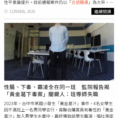
性平意識提升。目前通報案件仍以「
言語騷擾
」為大宗，女
性通報者居多。為強化防治能量，台東縣政府社會處近日舉
繼續閱讀
11月08日, 2025
辦2場「性騷擾調查專業人員研習」，邀集縣內各級機關、
部隊、學校及警察局等單位承辦人參與，透過專業交流與經
驗分享，建立更完善的性平防治網絡。社會處呼籲，性騷擾
不分性別與職級，唯有相互尊重與自覺，才能打造安全、平
等的工作環境。志航基地表示，發言權已由空軍司令部統一
掌握，不便對外說明。
性騷、下毒、霸凌全在同一班 監院報告揭
「黃金葛下毒案」關鍵人：班導師失職
2023年，台中市某國小發生「黃金葛汁」事件，4名女學生
因不滿班上一名男同學言行，竟聯合購買具有毒性的「黃金
葛汁」放入男學生水壺中，最終導致該學生腹瀉、嘔吐等症