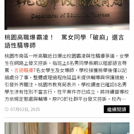
來，這些紙條的內容也與爆料者說法相符合。事後，男同學
應，空大上課的學生都是社會人士，王姓女同學因為家庭因
家長決定對3名女童及家長求償101萬5050元精神撫慰金與
素，會帶孩子一起到學校上課，他都能理解，課堂上也很關
醫藥費，僅有其中1名女同學經協調後「道歉認錯」得以倖
心王姓女同學狀況，甚至會詢問是否需要經濟協助。據《鏡
免。對此台中地院法官認為，男同學長時間與這4名女同學
新聞》報導，他強調年紀這麼大了，不需要人介紹，教書教
在同一環境學習，擔心再次遭毒害，也產生焦慮、恐慌不
了20幾年，一定會避免性騷擾或性別其實，否則「一定死
桃園高職爆霸凌！ 罵女同學「破麻」還言
安、情緒低落等負面情緒，經診斷有憂鬱、焦慮可能，考量
嘛，（遭調查）一整年欸，很痛苦」。◎尊重身體自主權，
語性騷導師
涉案情節及雙方資力，判3名女童及家長賠償6萬1800元，
請撥打113、110。◎若自身或旁人遭受身體精神虐待、性
可上訴。爆料者表示，女學生以黃金葛汁下毒的行為雖不可
騷擾、性侵害，請打110報案再打113找社工。
桃園市南區一所高職近日爆出校園霸凌與性騷擾爭議，女學
取，但女學生是在長期遭受跟蹤性騷，告知師長後又遭到漠
生在網路上發文控訴，指班上6名男同學長期以粗鄙語言辱
視的狀況下，才會做出錯誤的判斷與舉動。且在事後，其中
罵、
言語騷擾
7名女學生及女導師，學校接獲檢舉後僅以記
一名遭男同學主要針對的女學生，原本成績優秀堪稱學霸，
過處分了事，整體處理過程拖延且未提供輔導與保護措施，
事件後卻陷入沮喪，功課也因此一落千丈。加上在揭露整起
引發外界關注。桃園市教育局表示，學校調查已確認6名男
事件後，均未有人提及前因，讓女同學們備受到外界輿論壓
學生涉有性別不當言行，性平案件亦已成立，將持續督導校
力，因此決定出面還原事件的另一個角度，讓真相水落石
方依規定懲處與輔導。原PO於社群平台發文控訴，校內某
出。
職類科男學生長期對班上女同學言語羞辱，甚至罵出「死破
繼續閱讀
07月02日, 2025
麻」、「婊子」等難聽字眼，有時還會故意踩踏對方作業、
考卷，並在課堂大聲討論不雅性話題。儘管學生向學校反
映，卻只見校方草率記過、讓學生轉班了事，且拖延下一學