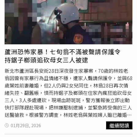
感情的看法較為疏離，並形容男性為「生活中的調劑」。她
也提及，部分影像流傳於境外網站，使檢舉與處理面臨困
難。對於過去在網路上的內容，狗頭蘿莉坦言曾發布尺度較
大的影像，自述屬於「擦邊型」創作者，但強調與未經同意
外流的私密影像性質不同。在影片中，狗頭蘿莉進一步談及
個人情感觀，表示對親情與愛情缺乏信任，不打算建立家庭
關係。狗頭蘿莉指出，相關價值觀可能使前男友產生落差，
蘆洲恐怖家暴！七旬翁不滿被聲請保護令
進而引發後續爭議。此外，她提及自身原生家庭背景，指出
持鋸子榔頭追砍母女三人被逮
童年曾遭不當對待且缺乏支持，相關經歷影響其對親密關係
的態度，也坦言過去曾將情感關係視為生存方式之一。她並
新北市蘆洲區長安街28日深夜發生家暴案，70歲的林姓老
指控前男友在分手後出現報復行為，包括
言語騷擾
、干擾生
翁因曾有家暴行為且情緒不穩，遭家人聲請保護令，並與68
活，以及散布未經處理的私密內容等，認為已對個人權益造
歲葉姓前妻離婚，但2人仍與2女兒同住，林翁28日再次情
成影響。事件曝光後引發輿論分歧，有人支持其維護隱私
緒失控、翻舊帳，憤而持鋸子及榔頭在住家內瘋狂追砍母女
權，也有聲音對其過往行為提出質疑。整起事件仍持續在社
三人，3人多處遭砍，現場血跡斑斑，警方獲報後立即出動
群平台發酵。
快打部隊趕赴現場，把林嫌壓制逮捕，並緊急將受傷的三人
送醫搶救。根據警方調查，林姓老翁與葉姓婦人雖已離婚，
一家四口仍同住，林嫌因平日酒後常與家人爆發衝突，且
繼續閱讀
01月29日, 2026
2014年到2024年間5度家暴，家屬因而在2024年間聲請保
護令，禁止林嫌對家人進行肢體或
言語騷擾
，但並未規定要