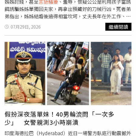
姊姊討錢，甚至
言語騷擾
、羞辱，懷疑公公是利用孩子當誘
餌誘騙姊姊單獨回夫家，再拿出預藏好的刀械行凶。死者弟
弟指出，姊姊結婚後過得相當坎坷，丈夫長年在外工作、疑
似外遇，長達3、4年不回家，也不給生活開銷、育兒費用，
繼續閱讀
07月29日, 2026
姊姊為了獨自撫養4歲女兒，只能同時兼2份工，但公公卻還
不斷向姊姊討錢。死者弟弟提到，公公平時經常對姊姊
言語
騷擾
、羞辱，姊姊不堪沉重壓力，選擇搬離公婆住處，多數
時間住在娘家，而娘家也會幫忙照顧孩子，只有在家人真的
忙不過來時，才會暫時把小孩交給公婆帶。死者弟弟表示，
某次姊姊深夜返回夫家，公公卻以此為藉口羞辱她在外面亂
搞，直到最近姊姊鼓起勇氣提離婚，想拿回人生主導權，沒
想到卻被公公殘忍殺害。死者弟弟透露，姊姊遇害前1、2分
鐘曾與娘家通電話，表示公婆帶著孩子外出吃飯，希望姊姊
到夫家接人，因此懷疑公公是刻意利用孩子將姊姊引回夫
家，再拿出預先準備好的刀子犯案，質疑公公根本早有預
謀。據了解，張姓女子26日晚間6時許騎著電動車，獨自前
假扮深夜落單妹！40男輪流問「一次多
往中和區興南路二段公寓，準備接走4歲女兒，而她與公公
少」 女警親測3小時崩潰
再1樓的樓梯間發生爭執後，公公竟拿出預藏的15公分生魚
片刀朝媳婦狂砍，造成媳婦失血過多當場死亡。事後，公公
印度海德拉巴（Hyderabad）近日一場警方臥底行動震撼外