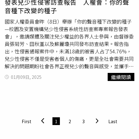
發表兒少性侵害訪查報告 人權會：你的聲
為公司持續創造的價值，「我們相信年齡與性別，從來不是
音種下改變的種子
侷限夢想與發展的羈絆，憑藉自身力量，在GU每個人都享
有無限可能」，同時也呼籲網友理性發言，切勿輕率臆測或
國家人權委員會昨（8日）舉辦「你的聲音種下改變的種子
影射發言，以免不慎誤觸法網。
—校園及安置機構兒少性侵害系統性訪查案專案報告發表
會」，邀請媒體及關注兒少權益的各界人士參與，由督辦委
員張菊芳、田秋堇以及蘇麗瓊共同發布訪查結果。報告指
出，性侵害通報案件中，未滿18歲的被害人占了54.76%，
兒少性侵害不僅是受害者個人的傷痛，更是全社會需要共同
解決的問題期盼社會各界正視兒少的聲音與感受，並攜手打
造支持及信任兒少的環境。人權委員會指出，「校園及安置
繼續閱讀
01月09日, 2025
機構兒少性侵害系統性訪查案」是國家人權委員會於2020
年成立後的第一個系統性訪查案，試圖瞭解兒童性侵害的成
因，並探討未來國家如何預防、辨認兒童性侵害等問題。本
次訪查一共有74案，其中3分之2受訪對象為性侵害被害
人，另外3分之1為被害人之重要他人，而其中8成的被害
人，都是在被害之後至少好幾年，才有辦法揭露。國家人權
First
1
2
3
Last
委員會副主委王幼玲表示，依據衛生福利部資料，2023年
性侵害通報案件中，未滿18歲的被害人占了54.76%，共有