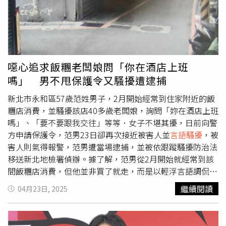
人名譽。蔡婦雖辯稱是指陳男家裡的狗，她並不否認是對陳
有期限的，也沒有過了追訴期這種事』。」令她感動的是，
男所為，蔡婦所辯不足採信，判賠2萬元。蔡婦被判賠後不
香港警局特地安排了女性巡佐帶她至案發的酒店，詢問她
服提起上訴，反控陳男在前年7月、8月間，用難聽的罵人三
「確定是這家飯店嗎」，她便點頭回應。不過，由於陳建州
字經稱呼家裡的狗為畜牲；且從前年8月至今年3月間，經常
（行為人）沒有去香港，這個案件仍一直被擱置。
在家車前催汽車油門，再用工業電扇將廢氣吹往她的住家或
《CTWANT》提醒您：◎若自身或旁人遭受身體精神虐待、
言語騷擾
，陳男是藉提告賺取和解金。法官審理後認為，雖
性騷擾、性侵害，請打110報案再打113找社工◎如果您覺
噁心追求飯糰老闆娘問「你在酒店上班
然原審判決認定蔡婦所謂「畜生」是指陳男，顯有違誤，但
得痛苦、似乎沒有出路，您並不孤單，請撥打1925
嗎」 男不甩保護令又騷擾遭逮捕
蔡婦提上訴卻未具體指出原判決認定事實有何違背法令、解
釋及其具體內容，她的上訴程序不合法，予以駁回，不得抗
新北市永和區57歲范姓男子，2月開始經常到住家附近的飯
告。
糰店消費，並騷擾該店40多歲老闆娘，詢問「妳在酒店上班
嗎」、「要不要跟我交往」等等．女子不堪其擾，日前向警
方申請保護令，范男23日卻再次接近被害人並
言語騷擾
，被
害人則氣得報警，范男遭當場逮捕，並被依跟蹤騷擾防治法
移送新北地檢署偵辦。據了解，范男從2月開始就經常到該
間飯糰店消費，但他並非買了就走，而是以輕浮言語調侃老
闆娘，稱「妳在酒店上班嗎？」、「親愛的，我喜歡
繼續閱讀
04月23日, 2025
妳！」、「要不要跟我交往」等話語。被害人因范男的言語
而不堪其擾，更是又生氣又害怕，日前向警方申請保護令，
明文禁止范男接近其工作場所至少200公尺，范男卻無視保