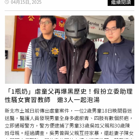
繼續閱讀
04月15日, 2025
幸福』，但因為是工作場合，我也不太敢跟他翻臉。」玉婷
被演藝圈已婚前輩邀約看夜景。（圖／中天提供)除此之
外，黃喬歆還曾被節目製作人「暗示」過：「他突然打給我
說『演藝圈只要有關係，就會順利很多』，我說什麼意思？
他說『我蠻想照顧妳的，妳當我女友，我節目主持人的位置
就把妳塞進去』，我跟他打哈哈說『你前女友我認識，這樣
很尷尬』，他還回我『這有什麼關係』。」玉婷則說自己差
點成為受害者：「我曾經遇過一位前輩，我們在節目上也常
常遇到，上節目時他對我很好，譬如會Cue我講話，通告結
束後也會說有什麼需要幫忙的可以告訴他，我就覺得遇到他
很幸運，也覺得他可能是我的貴人。」而兩人私下也會透過
通訊軟體互動：「聊沒幾次後，他就突然約我，說要帶我去
「1瓶奶」虐童父再爆黑歷史！假扮立委助理
山上兜風看夜景，我就覺得很奇怪，但又怕拒絕被封殺，我
性騷女實習教師 邀3人一起泡湯
突然想到一招說『你不是有老婆嗎？這樣你老婆會吃醋
耶』，他就沒回我了，後來他被爆出MeToo，我就想好險我
新北市土城日前傳出虐童案件，一位2歲男童18日晚間昏迷
沒去，不然我可能就變成受害者了。」
送醫，醫護人員發現男童全身多處瘀青、四肢有數個菸疤，
立即通報警方，警方便逮捕了男童33歲吳姓父親和30歲陳
姓母親。經過調查，吳男曾與父親互控家暴，還趁妻子陳女