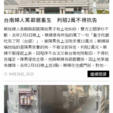
臨高額求償外，還要負擔家裡的支出，加上許多網友指責她
「又在裝可憐」，讓她情緒陷入極大低潮。而在某天，她和
朋友提到「我在思考要用什麼方式離開，才不會帶給大家麻
台南婦人罵鄰居畜生 判賠2萬不得抗告
煩」，意外被老公聽見，才立即通知她的經紀人。經紀人得
蔡姓婦人長期與鄰居陳姓男子有土地糾紛，雙方之間爭吵不
知後，臭罵大牙一頓，對她說「有這麼多人支持妳，怎麼會
斷，去年2月8日晚上，蔡婦意有所指的罵了一句「畜生吃飯
想要離開」，也讓大牙意識到自己生病、心理出狀況了，決
吃完了阿（台語）」，被陳男告上法院求償10萬元；蔡婦辯
定尋求精神科的幫助。後來填寫憂鬱症量表時，被診斷出重
稱她指的是陳男家養的狗，不被法官採信，判賠2萬元。蔡
度憂鬱症。大牙也透露，在初診時，主治醫生並沒有認出她
婦不服提起上訴，因程序不合法又被台南地院駁回，不得抗
的身份，直到第二次她提及自己深受官司所苦，對方才驚覺
告確定。陳男提告主張，他與蔡婦為鄰居關係，因土地爭議
她就是大牙本人，接著醫生便說出「妳是善良的人，謝謝
有嫌隙，去年2月8日晚上近8點，蔡婦在住處門前，對他出
妳」，讓她瞬間在診間淚崩，如今再次談起此事都還會哽
言辱罵「畜生吃飯吃完了阿 （台語）」，對他公然侮辱，
咽。大牙指出，2023年發出控訴文章前，她有先打電話告
繼續閱讀
04月26日, 2025
毀損他的人格及社會評價，名譽損害與精神痛苦，提告求償
知母親「明天會有我的新聞」，當時還不敢告訴家人真相，
精神慰撫金10萬元。蔡婦到庭時辯稱，多年來，她被陳男
言
只是跟媽媽說「如果有人問，妳都不要回，如果一直被問，
語騷擾
、挑釁，陳男還在她的住處前立牌書寫羞辱文字，當
只要說『我女兒很勇敢，她在做對的事情』。」此外，大牙
時她指的是陳男家的狗。刑事部分，陳男告蔡婦公然侮辱判
遭黑人反告後，就有求助律師，當時對方建議她前往香港報
無罪，蔡婦請求駁回陳男索賠。簡易庭法官審理後認為，當
案、提告，她隨即帶著一名證人飛到香港，「我去做了6個
面指稱他人「畜生」，足使聽聞者感覺難堪，屬不法侵害他
小時的筆錄，他們很重視這件事，告訴我『香港的判決是沒