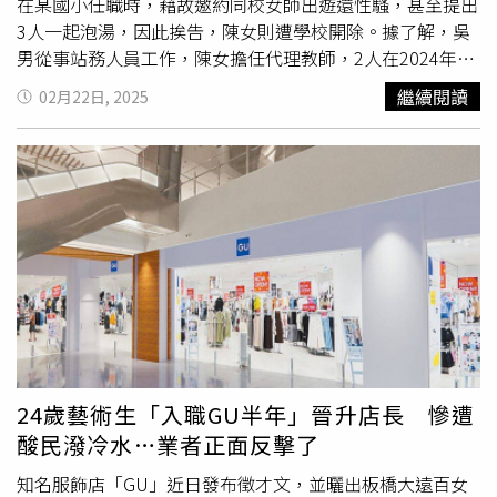
在某國小任職時，藉故邀約同校女師出遊還性騷，甚至提出
3人一起泡湯，因此挨告，陳女則遭學校開除。據了解，吳
男從事站務人員工作，陳女擔任代理教師，2人在2024年結
婚，共同扶養2歲男童，工作忙時會將孩子委託給住在新莊
繼續閱讀
02月22日, 2025
的外公照顧，由外公、外曾祖母、舅公和舅公兒子共同照
料。然而，如果外公沒空，這對夫妻就將孩子獨留在租賃的
套房內，僅泡一瓶牛奶讓男童撐過一天。本月18日晚間，男
童被放在家中約12小時，這對夫妻回家時才發現孩子失去意
識倒地，緊急送醫後，醫護人員發現男童身上多處瘀傷，四
肢還有數個菸疤，目前昏迷指數5，轉往加護病房觀察治
療。而涉嫌施暴的父母被逮後，20日經新北地檢署複訊，依
妨害幼童發育、重傷害、違反兒少法、違反家暴法等多項罪
起訴，聲押獲准。根據《ETtoday新聞雲》報導，吳男在
2021年曾與其父親爆發肢體衝突，吳父當下就報警處理，
但吳男不僅辱罵處理警員「X你娘XX」，還狂踹警員腹部，
遭警方依妨害公務移送，而吳男與吳父還互提出家暴告訴。
24歲藝術生「入職GU半年」晉升店長 慘遭
更誇張的是，吳男在去（2024）年7月份，陳女仍任職於新
酸民潑冷水…業者正面反擊了
北市某私立小學副導師期間，認識了同校新進實習女教師小
美（化名），吳男卻假冒某立委辦公室助理，佯裝可以幫忙
知名服飾店「GU」近日發布徵才文，並曬出板橋大遠百女