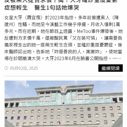
症想輕生 醫生1句話她爆哭
女星大牙（周宜霈）於2023年指控，多年前曾遭黑人（陳
建州）性騷，而她至今演藝工作幾乎停擺，月收入僅剩1萬
多元。而在近期，她在節目上透露，MeToo事件爆發後，她
反遭對方求償千萬，還被酸民罵「又在裝可憐」，讓需要負
擔家裡支出的她一度萌生輕生念頭，並確診重度憂鬱症，後
來醫師認出她，告訴她「妳是善良的人，謝謝妳」，使她當
場在診間崩潰大哭。大牙2023年6月在臉書公開指控，一行
人在2012年7月到香港錄製節目時，她遭到黑人從背後環
繼續閱讀
05月02日, 2025
抱，還受
言語騷擾
，事後男方否認並以加重誹謗罪對她提
告，更求償1千萬元，但最終法院裁定不起訴大牙。然而，
大牙的演藝事業卻因此受嚴重影響，近1年無戲可拍，日前
她出席活動時也自曝，目前每月收入僅約1萬元。近日，大
牙的在《ETtoday新聞雲》的Podcast節目《我在案發現
場》分享，自己能夠理解電視台不敢找她演戲的原因，畢竟
一部戲的完成，凝聚很多工作人員的努力，自然會希望作品
內容受到肯定，如果她參與演出卻因官司成為焦點，對整體
作品來說不是好事。大牙說到，MeToo事件爆發，她除了面