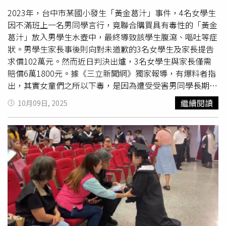
班上一名特教學生的長期不當對待。蔡姓導師在2022年11
月到2023年6月間，對該名特教學生刻意排擠、不善對待，
2023年，台中市某國小發生「黃金葛汁」事件，4名女學生
包含在該名特教學生抗議抬營養午餐不公平拒絕吃飯時，非
因不滿班上一名男同學言行，竟聯合購買具有毒性的「黃金
但不加以安撫，反而指示同學將餐點吃完，導致該名特教生
葛汁」放入男學生水壺中，最終導致該學生腹瀉、嘔吐等症
當天沒飯可吃。又在對該特教生至關重要的期末IEP個別化
狀。男學生家長事後則向對未道歉的3名女學生及家長提告
教育計畫會議上無故缺席，以及多次無視特教生想擔任班級
求償102萬元。然而近日判決出爐，3名女學生與家長僅需
小幫手的意願，明顯差別待遇。導致該名特教生身心受創，
賠償6萬1800元。據《三立新聞網》獨家報導，有爆料者指
出現抗拒上學、需服藥控制焦慮等嚴重情況，經調查認定蔡
出，其實女童們之所以下毒，是因為遭受受害男同學長期性
師「校園霸凌事件成立」。監察院調查報告指出，蔡姓導師
騷，加上向師長通報後也遭到漠視，最終才會出此下策。據
繼續閱讀
10月09日, 2025
在得知女學生遭性騷狀況後，不僅未在24小時通報學校權責
《三立新聞網》獨家報導，爆料者表示事發當時校方為保護
單位，還漠視班級學生不斷的零星衝突，也未能及時介入協
學生，僅隱晦提及男童「言行」引發女童們不滿。然而實際
助調整班級經營之作法，該名導師在事後遭記過處分，並被
上卻是男童長期對女同學以言語、行為性騷擾，甚至會在女
教育部重罰10萬元，目前蔡姓導師仍在上訴中。此外，蔡姓
學生上廁所時在廁所外「站崗」，狀況已經達到令女學生心
導師對特教生涉及排擠、羞辱、剝奪等多項失職行為，也被
生恐懼的程度，而女學生將情況向當時的班導師反應，卻遭
認定「霸凌」成立，台中社會局因蔡師行為已違反《兒少權
到師長的漠視，根據監察院調查資料，女學生中的一人曾指
法》，今年4月開罰6萬元。監察院調查報告又指出，事發國
出，遭到該名男同學拍頭、拉頭髮、拍肩膀、故意撞身體、
小在黃金葛事件後，3名女童反映男童疑似性騷行為，逾1年
還在游泳課時近距離盯看、
言語騷擾
等，又指出該名男同學
無法完成調查，嚴重延宕行為已影響當事人權益；黃金葛事
會評論女同學的胸部。甚至在性平調查期間，該名男同學還
件前，也有2名學生對教師疑有言語性騷行為，被國教署退
在午飯時間跑到女同學面前徘徊、盯著她看，又在健康檢查