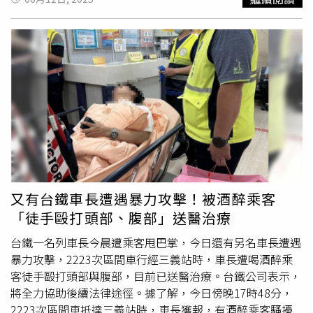
似乎還在觀察她的反應。當下她尷尬無語，事後越想越不舒
服，質疑：「一般人不是應該裝作沒聽到嗎？他講出來是什
麼意思？」更讓她困擾的是，公公說話時帶著戲謔的笑容，
讓她感到被冒犯，心理壓力大增，「導致之後先生在家裡求
歡，我都會排斥，真的很怕又被聽到。」貼文曝光後，網友
紛紛留言安慰原PO，並痛批公公行為不當，「這已經是性
騷擾的邊緣了」、「超沒分寸，這種話不該說出口」。也有
不少網友建議原PO與老公溝通，設法改善現有居住空間，
「裝隔音、鎖門，甚至考慮搬出去住」、「跟老公談清楚，
讓他知道妳的感受，這樣的生活品質太壓抑」。不少人更提
醒她要保護自己的界線，不必為了家庭關係委屈自己。目前
原PO尚未更新後續情況，但這起事件也引發更多人反思
又有台鐵車長遭遇暴力攻擊！被酒醉乘客
「同住長輩」的界線與分寸問題。有網友感慨：「不管再
「徒手毆打頭部、腹部」送醫治療
親，這種隱私真的該有基本尊重。」
台鐵一名列車長今晨遭乘客甩巴掌，今日還有另名車長遭遇
暴力攻擊，2223次區間車行經三義站時，車長遭喝酒醉乘
客徒手毆打頭部與腹部，目前已送醫治療。台鐵公司表示，
將全力協助後續法律途徑。據了解，今日傍晚17時48分，
2223次區間車抵達三義站時，車長獲報，有酒醉乘客騷擾