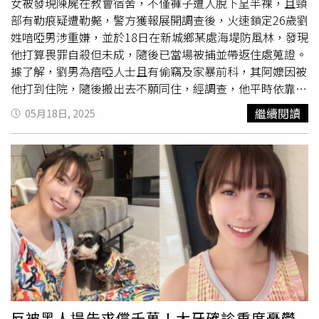
女被發現陳屍在教會宿舍，不僅褲子遭人脫下呈半裸，且頸
部有勒痕疑遭勒斃，警方獲報展開調查後，火速鎖定26歲劉
姓喑啞男涉重嫌，並於18日在新城鄉某處海堤防風林，發現
他打算畏罪自殺但未成，隨後已當場被捕並帶返住處蒐證。
據了解，劉男為瘖啞人士且有偷竊及家暴前科，其阿嬤因被
他打到住院，隨後搬出去不願同住，經調查，他平時依靠政
府與慈善補助維生，並經常透過弱勢身分博取同情，進而要
繼續閱讀
05月18日, 2025
LINE搭訕女性，自從蔡女加好友並拒絕告白後，劉男仍不
死心經常
言語騷擾
，直到被對方封鎖後，豈料他16日竟從鄉
召會後門侵入宿舍，接著闖入蔡女房間糾纏，甚至使用線狀
物勒斃對方致死。警方說明，劉男犯行後於17日凌晨返家，
結果突在清晨5時許洗衣服疑似想滅證，甚至還拒接警方來
電，事後他前往新城鄉一處海堤防風林，試圖輕生逃避罪
責，但因樹枝太細負荷不住其體重斷裂，最終自殺失敗，所
幸警方及時趕抵逮捕，後續已帶他回住處並搜索相關證據，
詳細情形仍待警方進一步調查釐清。
反被黑人提告求償千萬！大牙確診重度憂鬱