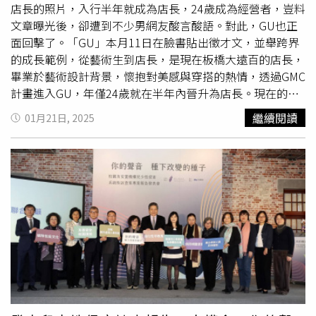
轉為正職老師，並將與陳女結婚為由，邀請對方當伴娘，還
店長的照片，入行半年就成為店長，24歲成為經營者，豈料
招待到自己老家花蓮旅遊。小美迫於人情壓力同意此次出
文章曝光後，卻遭到不少男網友酸言酸語。對此，GU也正
行，卻在旅途中遭吳男
言語騷擾
，甚至被邀請與吳南、陳女
面回擊了。「GU」本月11日在臉書貼出徵才文，並舉跨界
3人一起泡湯，當時小美立刻拒絕，並在旅途結束後到警局
的成長範例，從藝術生到店長，是現在板橋大遠百的店長，
報案，提告性騷擾。可怕的是，吳男還衝到校門堵人，讓小
畢業於藝術設計背景，懷抱對美感與穿搭的熱情，透過GMC
美嚇得再次報案，提告跟騷。怎料，吳男被告後，卻讓陳女
計畫進入GU，年僅24歲就在半年內晉升為店長。現在的板
以奇怪的理由，到警局報案反控是小美跟騷，校方得知此事
橋大遠百店長。（圖／翻攝自GU Taiwan臉書）只不過，貼
繼續閱讀
01月21日, 2025
後，依規定開校評會釐清，最終決定將陳女開除。然而，吳
文底下引來酸民的回應，讓其他網友打抱不平，「一群看到
男得知陳女被炒魷魚後，竟然跑去找議員服務處陳情，謊稱
女人當管理職就破防的男人」、「在這裡講幹話的先去面試
妻子被跟騷，卻反遭校方開除，而議員辦公室查證後，發現
看看就知道了，無知還講話這麼大聲，蠢要懂得藏拙，不要
吳男所說的不是事實，沒有進一步接受處理。
把平滑的大腦展現給所有人看」、「女性成為管理職就跟你
們男性成為管理職一樣，憑什麼有女性成為管理職的時候要
被男性
言語騷擾
、酸？因為你們當不成嗎？」對此，
「GU」昨（20日）在底下留言回應，強調GMC制度晉升店
長過程中，需通過數次多方面綜合考核，經過包含台灣事業
體最高主管（營運長）在內，至少六位不同部門之主管審核
評鑑，是快速、明確、公開的晉升方式，更需要每位人才全
力以赴地付出與實踐，才有可能達成目標。「GU」肯定現
在的板橋大遠百店長入社以來的努力付出與工作成果，還有