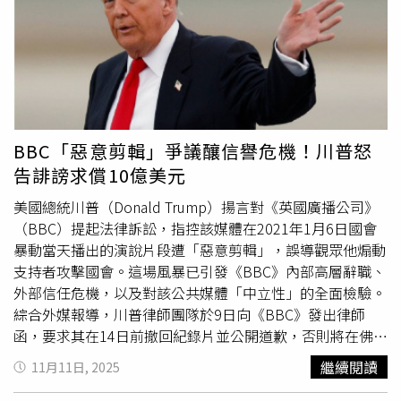
向川普妻子、第一夫人梅蘭妮亞（Melania Trump）支付
4,000萬美元，用於製作1部紀錄片，並另行支付3,500萬美
元進行行銷宣傳。莫瑞指出，報社的調整反映出新聞媒體經
濟結構的劇烈變化。他在致員工的備忘錄中表示，這將「有
助於確保我們的未來……並為我們未來的發展提供穩定
性。」他提到新聞生態系統的變遷，包括那些「以低成本產
生重大影響」的個人內容創作者，以及人工智慧生成內容，
BBC「惡意剪輯」爭議釀信譽危機！川普怒
同時也提及財務挑戰。這些壓力此前已在《華郵》引發多輪
告誹謗求償10億美元
成本削減與自願離職方案。莫瑞透露：「公司的結構過度根
植於另1個時代，那時我們是1份佔主導地位的本地紙本產
美國總統川普（Donald Trump）揚言對《英國廣播公司》
品。即便我們產出許多優秀報導，我們也往往只從單一視角
（BBC）提起法律訴訟，指控該媒體在2021年1月6日國會
出發，服務於特定的一部分讀者。」對此，曾在2021年前
暴動當天播出的演說片段遭「惡意剪輯」，誤導觀眾他煽動
擔任《華郵》執行總編輯的巴倫（Marty Baron）則在社群
支持者攻擊國會。這場風暴已引發《BBC》內部高層辭職、
媒體上表示：「這是這家世界最偉大新聞機構歷史上最黑暗
外部信任危機，以及對該公共媒體「中立性」的全面檢驗。
的1天。」他補充，貝佐斯過去曾抵禦來自川普的「殘酷壓
綜合外媒報導，川普律師團隊於9日向《BBC》發出律師
力」，但報社近來遭受「來自最高層、構想失當的決策」重
函，要求其在14日前撤回紀錄片並公開道歉，否則將在佛州
創，「忠實讀者逃離了《華郵》。事實上，他們是被趕走
提告，索賠金額「不少於10億美元」。信函指控《BBC》
繼續閱讀
11月11日, 2025
的。」報社未透露裁員人數，但據《紐約時報》（The New
「故意省略」川普呼籲支持者「和平與愛國地遊行」的部
York Times）報導指出，該媒體800名記者中有約300人遭
分，並「欺騙性地拼接」3段影片，使其看似直接煽動暴