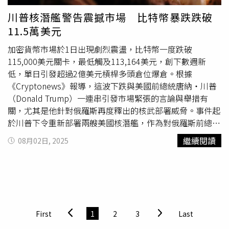
題」。帛琉將在2026年主辦論壇。索羅門群島在2019年將
該機構目前由川普提名的新主任人選保羅英格拉西亞（Paul
川普核潛艦警告震撼市場 比特幣暴跌跌破
外交承認由台灣轉向中國，3年後雙方簽署了1項備受爭議的
Dans）等待參議院確認。前白宮倫理律師、現任明尼蘇達
11.5萬美元
安全協議。索羅門群島同時也獲得北京的大量資金支持，包
大學法學教授理查德佩因特（Richard Painter）表示，政治
括最近獲贈100萬美元以購買27輛車，用於論壇期間接送與
任命官員將難以保持獨立。他警告：「政治化的特別檢察官
加密貨幣市場於1日出現劇烈震盪，比特幣一度跌破
會代表。南太平洋大學（University of the South Pacific）
辦公室對政府信任造成嚴重傷害。」對於史密斯是否違反
115,000美元關卡，最低觸及113,164美元，創下數週新
外交與國際事務高級講師泰斯（Sarina Theys）博士指出，
《哈奇法案》，法律界看法不一。佩因特指出，單純提交法
低，單日引發超過2億美元槓桿多頭倉位爆倉。根據
索羅門群島的決定可能是為了避免在中國與台灣之間做出公
庭文件並不構成違規，除非故意選在選舉前炒作或發佈媒體
《Cryptonews》報導，這波下跌與美國前總統唐納・川普
開選擇，「唯一的辦法就是誰都不邀請。」吐瓦魯駐紐西蘭
聲明，「我從未見過檢察官僅因履行職責就被認定違反《哈
（Donald Trump）一連串引發市場緊張的言論與舉措有
高級專員公署（Tuvalu High Commission in New
奇法案》。」史密斯自2022年受司法部長梅里克加蘭
關，尤其是他針對俄羅斯再度釋出的核武部署威脅。事件起
Zealand）一等秘書伊利烏塔（Niuone Eliuta）則表示，他
（Merrick Garland）任命後，對川普的兩起案件展開深入
於川普下令重新部署兩艘美國核潛艦，作為對俄羅斯前總
毫不懷疑中國在這項決定背後，試圖阻止外部夥伴參與即將
調查，並於2024年初辭職，隨即結束對川普的起訴行動。
統、現任安全會議副主席梅德韋傑夫（Dmitry Medvedev）
繼續閱讀
08月02日, 2025
舉行的論壇，「在這個時代，中國對太平洋的影響力非常
川普與其支持者長期以來指責史密斯將司法部「武器化」，
言論的回應。梅德韋傑夫批評川普對俄羅斯開出的「十天內
大。」伊利烏塔也警告，排除援助夥伴可能導致國家錯失如
並誓言若再次執政將開除他。史密斯的調查亦是歷來首度有
結束烏克蘭戰事」最後通牒是「邁向戰爭的一步」。川普隨
氣候資金等關鍵支持，「把發展對話夥伴移出索羅門群島只
美國前總統面臨聯邦刑事指控，案件政治敏感程度極高。本
後在Truth Social發文稱，基於梅德韋傑夫的挑釁性表態，
是暫時性的做法。我只希望不要有國家因此退出PIF。」外
次對史密斯的調查也加劇外界對特別檢察官辦公室中立性的
他已下令將兩艘核潛艦派往「適當地區」，並警告「言辭可
界對中國影響論壇的憂慮並非首次出現。去年在東加
擔憂，美國有線電視新聞網（CNN）引述內部人士與監督機
能引發意料之外的後果」。市場的負面反應並未止於地緣政
（Tonga）的會議中，領袖公報中涉及台灣的部分被刪除，
構指出，該機構正被其應監督的政權「俘獲」，有形同淪為
治風險。川普同日還將矛頭指向美國經濟與金融體系，先是
First
1
2
3
Last
許多人認為這是中國施加壓力的結果。2022年，在斐濟
政治工具的危機。史密斯並非唯一被指控政治干預的前高
公開指控勞工統計局局長麥肯塔弗（Erika McEntarfer）在