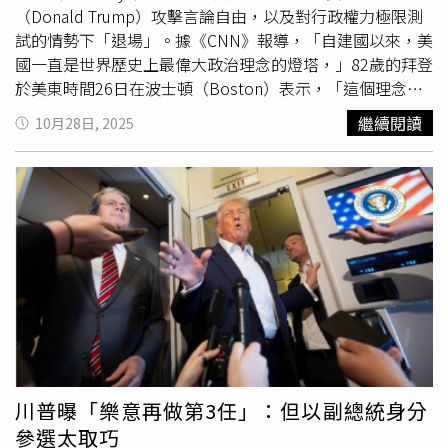
LGBT記者的立場影響，形同內部審查」。沙阿回應表示，
（Donald Trump）攻擊言論自由，以及對行政權力極限測
這些議題確實已被委員會審視，並已針對阿拉伯語部及長篇
試的情勢下「退場」。據《CNN》報導，「自建國以來，美
新聞單位採取措施。他承認「《BBC》偶有錯誤」，但強調
國一直是世界歷史上最偉大政治理念的燈塔，」82歲的拜登
會在必要時進行紀律處分、修訂指引並公開更正。對此，英
於美東時間26日在波士頓（Boston）表示，「這個理念比
國首相施凱爾（Keir Starmer）的發言人表示，政府不認為
任何軍隊都強大，我們比任何獨裁者都更有力量。」這場演
繼續閱讀
10月28日, 2025
《BBC》「制度性偏見或腐敗」，並強調政府仍支持這家公
說在他獲頒愛德華・肯尼迪學院（Edward M. Kennedy
共媒體。發言人指出：「顯然這起事件存在錯誤，總裁與特
Institute）終身成就獎後舉行。拜登提到，美國的根基建立
尼斯已承擔責任。重要的是《BBC》繼續維持其一貫的高標
在有限權力的總統、能正常運作的國會，以及獨立自主的司
準與國際聲譽。」此外，保守黨領袖貝登諾克（Kemi
法體系上。但如今，聯邦政府正陷入美國史上第2久的關門
Badenoch）批評《BBC》「長期存在嚴重問題」，稱此次
危機，而川普則藉此機會進一步鞏固對政府機構的掌控。
紀錄片事件是「真正的麻煩」。自由民主黨黨魁戴維（Ed
「朋友們，我不能粉飾太平，這確實是黑暗的時刻，」拜登
Davey）則反嗆川普「想摧毀《BBC》並奪取我們的資
語重心長地說，「但我相信，美國終將再次找回我們真正的
金」，同時指責英國改革黨（Reform UK）領袖法拉吉
方向。我們會像以往一樣走出陰霾，變得更強大、更睿智、
（Nigel Farage）「助長」川普的攻擊。據悉，法拉吉曾在
更有韌性，也更公正，只要我們保持信念。」拜登在演說中
倫敦記者會上透露與川普的對話內容，稱川普問他：「這就
舉出多個仍堅守立場的例子，包括那些因不願屈服於現任政
是你們對待最親密盟友的方式嗎？」這並非川普首次以誹謗
府壓力而辭職的聯邦公務員、被川普政府點名打壓的大學與
為由挑戰媒體。今年7月，他與《BBC》的美國合作夥伴哥
喜劇演員等。他特別讚揚這些深夜脫口秀主持人，指出：
川普曝「樂意再做第3任」：但以副總統身分
倫比亞廣播公司（CBS News）及其母公司派拉蒙
「他們明知可能因此斷送事業，仍勇敢捍衛言論自由。」他
參選太取巧
（Paramount）達成1,600萬美元和解，該案涉及川普指控