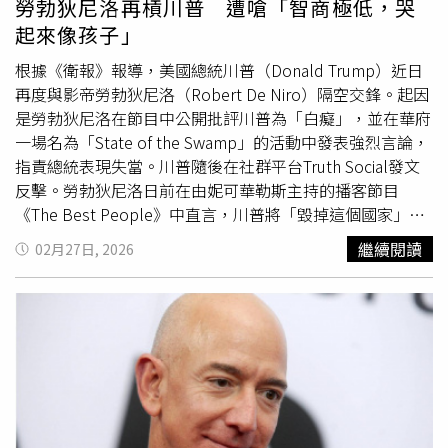
勞勃狄尼洛再槓川普 遭嗆「智商極低，哭
賽時間，兩隊的獨贏賠率均屬於「正值賠率」，代表不論投
位在任的民主黨總統已經81歲。隔年，他被診斷出罹患「侵
起來像孩子」
注哪一隊在正規時間內獲勝，獲利都有機會高於投入本金。
襲性前列腺癌」（Invasive Prostate Cancer）。辯論結束
這也反映博彩公司認為雙方均有一定勝算，不排除比賽踢進
不到1個月後，拜登便在2024年7月21日宣布退選，距離投
根據《衛報》報導，美國總統川普（Donald Trump）近日
延長賽，甚至透過PK大戰決定冠軍。方準備代表阿根廷與
票不到4個月。當時的副總統
賀錦麗
（Kamala Harris）雖然
再度與影帝勞勃狄尼洛（Robert De Niro）隔空交鋒。起因
西班牙的水果，讓彈跳豬預測世界盃冠軍。其他賽事預測方
獲得民主黨提名，但她卻在選戰中大敗。此後，川普試圖塑
是勞勃狄尼洛在節目中公開批評川普為「白癡」，並在華府
面，市場較看好兩隊合計進球數低於2.5球；至於阿根廷與
造拜登在任內無法掌控政府運作的形象，並以此為理由推翻
一場名為「State of the Swamp」的活動中發表強烈言論，
西班牙能否在正規時間內都取得進球，機率則接近五五波，
了數個拜登簽署的行政命令，同時也指控這些簽名，是由民
指責總統表現失當。川普隨後在社群平台Truth Social發文
並未出現明顯傾向。西班牙還擁有休息時間較長的優勢。
主黨幕僚使用「自動簽名機」（autopen）完成的。然而，
反擊。勞勃狄尼洛日前在由妮可華勒斯主持的播客節目
《The Athletic》指出，西班牙在決賽前比阿根廷多休息一
川普本人在任內也曾使用過該設備。川普還指示司法部，調
《The Best People》中直言，川普將「毀掉這個國家」，
天。回顧最近14屆國際主要賽事決賽，賽前多獲得一天休息
查前任政府官員是否試圖掩蓋拜登任內的健康狀況，不過根
並表示「我們必須讓他下台」。他同時批評部分支持者高舉
繼續閱讀
02月27日, 2026
的球隊，最終有13次成功奪冠，這項歷史數據也成為外界看
據《紐約時報》（The New York Times）在3月的報導，司
Maga旗幟的行為，強調「我們也是美國人」。隨後，勞勃
好西班牙的理由之一。彈跳豬於2024年7月10日出生，本月
法部最終因缺乏足夠證據而未提出相關指控。拜登本人則一
狄尼洛於華府參與「State of the Swamp」活動，該活動被
剛滿2歲。牠幼年時便因圓滾滾的外型及活潑可愛的彈跳動
再駁斥外界對其任內認知能力下降的傳聞。他在去年發表聲
視為對川普國情咨文演說的回應。在情緒激動的演說中，他
作受到關注，園方其後透過票選替牠命名。隨著大量照片、
明稱：「讓我說清楚：在我的總統任期內，所有決策都是我
形容總統「失敗、慌亂且絕望」，並表示自己對國家現況感
影片及網路迷因在社群平台流傳，牠多次登上國際新聞版
做出的。我做出了關於赦免、行政命令、立法以及公告的決
到失望。對此，川普在Truth Social上長文回應，除批評民
面，並吸引各地遊客前往動物園朝聖。彈跳豬在美國也擁有
策。任何暗示我沒有做出這些決定的說法，都是荒謬且錯誤
主黨籍眾議員伊爾汗歐瑪與拉希達特萊布外，也將矛頭指向
相當高的知名度，華裔喜劇演員楊伯文（Bowen Yang）曾
的。」
狄尼洛。他形容對方「精神失常」、「病態又瘋狂」，並稱
在綜藝節目《週六夜現場》（Saturday Night Live）模仿
其「智商極低」，甚至指部分言論「幾乎涉及犯罪」。川普