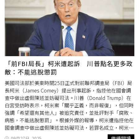
Biden）退出競選後，她僅有短短107天的總統角逐歷程。
拜登近期也曾接受兩次皮膚癌手術，上個月額頭的手術留下
當被問到是否早知拜登健康問題、是否應更早要求他讓位
明顯疤痕，彌撒期間該疤痕仍清晰可見。此外，他在2023
時，她避重就輕，只說「答案永遠不得而知」，並形容這是
年任內也接受過胸部癌變切除手術，當時醫生表示手術成
「足以改變美國命運的巨大如果」。在倫敦豪華飯店的金色
功，無需進一步干預。此次彌撒結束後，拜登身穿深色西
廳室裡，
賀錦麗
面對鏡頭談起過去與未來，她不再使用模糊
裝，與幾位教區居民短暫交談約10分鐘，隨後離開，妻子吉
語句如「也許吧」或「我現在沒專注於那件事」，而是明白
爾拜登未陪同出席。拜登自離開白宮後保持低調，公開露面
地將自己放入可能再度出征的選項中。她仍未做出明確承
有限，主要更新醫療狀況。助理表示，儘管正在接受治療，
諾，但語氣裡已無當初的退縮。
賀錦麗
的隨行團隊依舊嚴
他仍計劃在未來幾週參加波士頓的頒獎典禮及內布拉斯加州
密，行程精準到分鐘，顯示她仍維持高層級的政治節奏。雖
的民主黨籌款活動。拜登因健康因素於2024年7月退出總統
「前FBI局長」柯米遭起訴 川普點名更多政
然此行名義上是新書巡迴，但對熟悉政治的人而言，這趟訪
連任競選，支持當時的副總統
賀錦麗
參選，但最終
賀錦麗
敗
敵：不能逃脫懲罰
問更像一次前哨行動。
給川普。
美國司法部於美東時間25日正式對前聯邦調查局（FBI）局
長柯米（James Comey）提出刑事起訴，指控他在國會調
查中做出虛假陳述並妨礙司法。川普（Donald Trump）在
白宮受訪時表示，柯米案「關乎正義，而非報復」，但同時
強調「希望還有其他人」被追究責任，並批評對手「腐敗、
病態，不能逃脫懲罰」。根據外媒的報導，柯米遭指控他在
國會調查中做出虛假陳述並妨礙司法，若罪名成立，柯米最
高可能面臨5年徒刑。這是川普政府自重返白宮以來，首次
繼續閱讀
09月27日, 2025