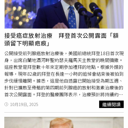
讓她與團隊陷入深刻挫敗。不過，她堅稱與川普在普選中的
得票差距不到2%，「選舉人團制度」才是造成最終落敗的
關鍵。
賀錦麗
也針對川普展開猛烈批評，稱對方是「暴君」
（tyrant），並指自己早在競選時便預言他將建立威權政
府，如今已被證明屬實。她舉例說，川普「確實將司法部
接受癌症放射治療 拜登首次公開露面「額
（Department of Justice）武器化」，並藉由監管機構打
頭留下明顯疤痕」
壓脫口秀主持人坎摩爾（Jimmy Kimmel），只因後者在
《美國廣播公司（ABC）》節目上嘲諷右翼意見領袖柯克
公開接受前列腺癌放射治療後，美國前總統拜登18日首次現
（Charlie Kirk）。
賀錦麗
直言「他薄得像紙的臉皮，竟連一
身，出席白蘭地酒河畔聖約瑟夫羅馬天主教堂的晚間彌撒。
個玩笑都無法忍受，還試圖關掉整個媒體組織。」除了批評
這座教堂是拜登數十年來定期參加禮拜的地點。根據外媒的
川普，她也指責美國部分企業領袖與機構「過於輕易屈服於
報導，現年82歲的拜登在長達一小時的追悼會結束後被拍到
權力」。她說：「有太多人從第一天起就跪在暴君腳下，只
步伐緩慢離開。據悉，這是他自透露已開始接受為期五週、
為靠近權力，讓併購案過關，或避免被調查。」對
賀錦麗
重
針對已擴散至骨骼的第四期前列腺癌的放射和激素治療後的
啟政治野心的談話，白宮態度冷淡。發言人傑克森（Abigail
首次公開露面。拜登的醫療團隊表示，治療預計將持續約五
Jackson）回應「當
賀錦麗
以壓倒性差距輸掉選舉時，她應
週。拜登的癌症被描述為高級別（格里森評分9分），但對
繼續閱讀
10月19日, 2025
該明白美國人民對她的謊言毫不在意。或者，也許她懂了，
荷爾蒙敏感，可透過藥物和放射治療控制。醫生指出，高等
這就是她為何選擇在外國媒體發洩不滿的原因。」
賀錦麗
近
級癌細胞與正常細胞差異大，侵略性較高且容易擴散。據報
期出版新書《107天》（107 Days），回顧拜登（Joe
導，拜登正在服用荷爾蒙藥物並接受治療。除了前列腺癌，