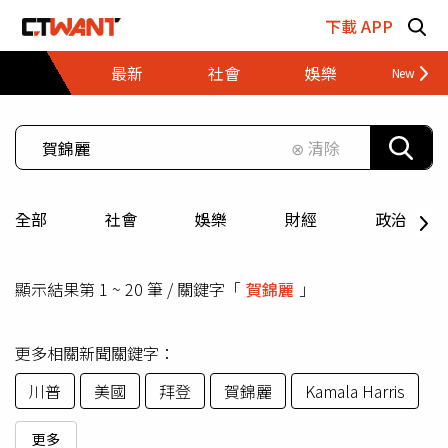
跳至主要內容區塊
下載 APP
最新
社會
娛樂
財經
⊗ 清除
全部
社會
娛樂
財經
政治
顯示結果第 1 ~ 20 筆 / 關鍵字「
賀錦麗
」
更多相關新聞關鍵字：
川普
美國
拜登
賀錦麗
Kamala Harris
更多