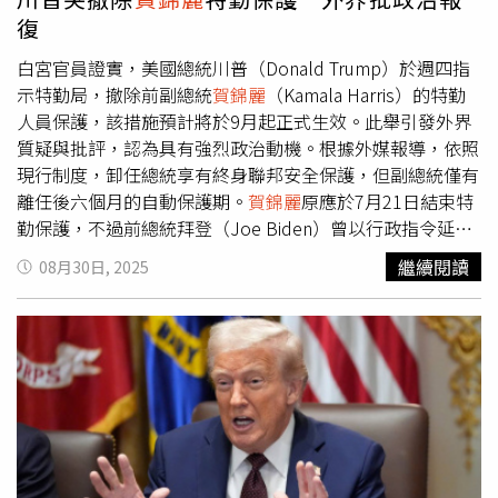
令調查白宮文件簽署是否使用「自動筆」，引發更多爭議。
復
癌症對拜登家族而言並非陌生議題，其子博拜登（Beau
Biden）於2015年因腦癌去世，吉兒拜登也曾接受癌變切除
白宮官員證實，美國總統川普（Donald Trump）於週四指
手術。拜登曾在社群媒體上寫道：「癌症影響著我們所有
示特勤局，撤除前副總統
賀錦麗
（Kamala Harris）的特勤
人，我們在受傷的地方會變得更加堅強。」另一方面，現任
人員保護，該措施預計將於9月起正式生效。此舉引發外界
總統川普的健康也備受關注。年屆79歲的川普近期被媒體拍
質疑與批評，認為具有強烈政治動機。根據外媒報導，依照
到手部瘀傷、腿部腫脹。白宮回應稱，他罹患慢性靜脈功能
現行制度，卸任總統享有終身聯邦安全保護，但副總統僅有
不全，並因長期服用阿斯匹靈容易出現瘀青。
離任後六個月的自動保護期。
賀錦麗
原應於7月21日結束特
勤保護，不過前總統拜登（Joe Biden）曾以行政指令延長
其保護期一年，但未公開具體內容。報導指出，川普在致特
繼續閱讀
08月30日, 2025
勤局的信件中表示，要求「終止任何非依法規定的安全措
施」，即撤銷先前由行政備忘錄授予的延伸保護。川普於今
年1月開始其第二個總統任期後，陸續撤除多名前政府官員
的聯邦保護，包括前國安顧問波頓（John Bolton）與前國
務卿蓬佩奧（Mike Pompeo）。他在3月也取消對前總統拜
登兩名子女杭特（Hunter）與艾許莉（Ashley）的特勤保
護，這兩人原先享有其父以行政命令所賦予的延長保護期。
賀錦麗
近期即將展開新書《107天》（107 Days）宣傳行
程，該書回顧她短暫的總統參選歷程。她曾任加州檢察總