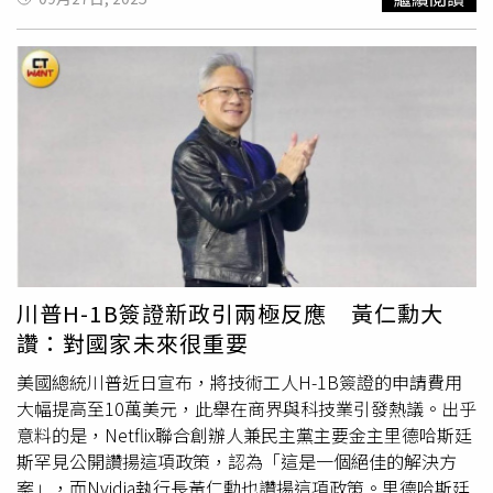
成功讓大陪審團對主要政治對手提出刑事指控，外界普遍視
此為川普報復行動的升級。據《路透社》報導，負責本案的
維吉尼亞州東區代理聯邦檢察官西伯特（Erik Siebert）因
質疑證據不足而辭職，其繼任者則是川普昔日私人律師、現
任白宮副幕僚長林賽哈利根（Lindsey Halligan）。由於哈
利根缺乏聯邦檢察經驗，且與川普關係密切，司法部內部人
士憂心政治干預嚴重。大陪審團最終駁回部分擬議指控，但
批准針對柯米的兩項罪名，包括在2020年參議院聽證會上
做出虛假陳述，以及妨礙國會程序。柯米否認不當行為，並
在影片聲明中表示：「我對司法部感到心碎，但對司法體系
仍有信心。我是清白的，讓我們上庭吧。」此案引發外界對
美國司法獨立的廣泛疑慮，前美國檢察官喬伊斯萬斯
川普H-1B簽證新政引兩極反應 黃仁勳大
（Joyce Vance）直言，這是「令人不安的時刻」，凸顯總
讚：對國家未來很重要
統濫用權力對政敵進行報復。前政府倫理官員、布魯金斯學
會研究員艾森（Norm Eisen）也批評：「這完全是報復行
美國總統川普近日宣布，將技術工人H-1B簽證的申請費用
動，缺乏正當性。」民主黨議員則警告，川普正將司法部徹
大幅提高至10萬美元，此舉在商界與科技業引發熱議。出乎
底武器化。參議員迪克德賓（Dick Durbin）表示，這代表
意料的是，Netflix聯合創辦人兼民主黨主要金主里德哈斯廷
「司法部已淪為復仇總統的政治工具」。柯米的起訴僅是開
斯罕見公開讚揚這項政策，認為「這是一個絕佳的解決方
始，川普已多次公開要求司法部對包括紐約州檢察總長詹樂
案」，而Nvidia執行長黃仁勳也讚揚這項政策。里德哈斯廷