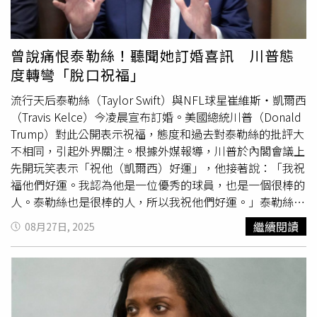
長，在2024年總統大選中敗給川普，並宣布不參選明年的
加州州長。加州州長紐森（Gavin Newsom）的發言人薩拉
戴（Bob Salladay）對此決定表示批評，直言「公職人員的
曾說痛恨泰勒絲！聽聞她訂婚喜訊 川普態
安全不該淪為報復性政治操作的工具」。洛杉磯市長巴斯
度轉彎「脫口祝福」
（Karen Bass）亦向《CNN》表示：「這只是另一項政治
報復的行動之一，撤除安全保護、開除官員……這些行為都
流行天后泰勒絲（Taylor Swift）與NFL球星崔維斯‧凱爾西
危及前副總統的安全，我將與州長合作，確保
賀錦麗
在洛杉
（Travis Kelce）今凌晨宣布訂婚。美國總統川普（Donald
磯的安全無虞。」
Trump）對此公開表示祝福，態度和過去對泰勒絲的批評大
不相同，引起外界關注。根據外媒報導，川普於內閣會議上
先開玩笑表示「祝他（凱爾西）好運」，他接著說：「我祝
福他們好運。我認為他是一位優秀的球員，也是一個很棒的
人。泰勒絲也是很棒的人，所以我祝他們好運。」泰勒絲
（右）接受男友求婚。（圖／翻攝IG／＠taylorswift）事實
繼續閱讀
08月27日, 2025
上，川普在2024年競選期間對泰勒絲多次批評，去年9月他
因泰勒絲公開支持前副總統
賀錦麗
（Kamala Harris）而在
Truth Social怒吼：「我恨泰勒絲！」他還公開表示更喜歡
酋長隊四分衛馬霍姆斯（Patrick Mahomes）的妻子
Brittany，並預測泰勒絲的政治立場將導致其財務受損。今