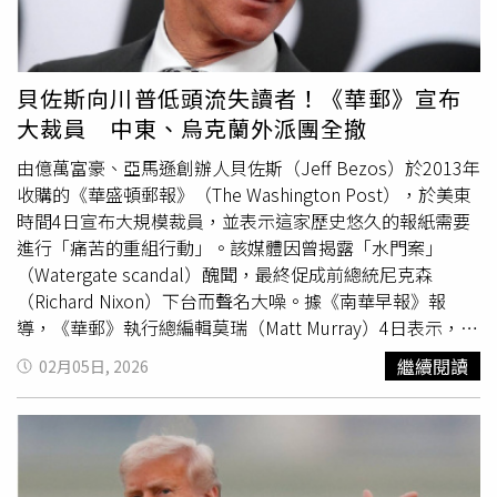
牠，進一步推升牠在全球的知名度。綠山野生動物園今年為
還嘲諷勞勃狄尼洛在活動中落淚的畫面，稱其「像小孩一樣
彈跳豬安排長達4天的生日慶祝活動，18日再結合世界盃決
崩潰」。事實上，狄尼洛長期公開反對川普。早在2024年
賽舉辦水果預測。園長喬德喬伊（Narongwit Chodchoi）
總統大選前，他接受媒體專訪時便稱川普「不是正統共和黨
表示，這項活動除了替遊客及全球足球迷增添歡樂，也是動
人」，並形容對方為「混蛋、白癡與小丑」。雖然他並非特
貝佐斯向川普低頭流失讀者！《華郵》宣布
物豐富化計畫的一部分。園方說明，透過不同食物及環境設
別支持時任副總統
賀錦麗
，但仍認為對方「至少關心國家與
大裁員 中東、烏克蘭外派團全撤
計，可以鼓勵動物展現自然覓食行為、增加活動量並減輕壓
人民的狀況」。
力。無論彈跳豬的選擇最後是否成真，活動最主要的目的都
由億萬富豪、亞馬遜創辦人貝佐斯（Jeff Bezos）於2013年
是讓動物維持健康、自然的生活，同時為遊客創造趣味體
收購的《華盛頓郵報》（The Washington Post），於美東
驗。動物園也特別強調，水果預測純屬娛樂及動物照護活
時間4日宣布大規模裁員，並表示這家歷史悠久的報紙需要
動，與賭博沒有關係，更不是鼓勵民眾依照彈跳豬的選擇下
進行「痛苦的重組行動」。該媒體因曾揭露「水門案」
注；尤其賭博在泰國屬於違法行為，外界不應把這項遊戲當
（Watergate scandal）醜聞，最終促成前總統尼克森
成投注依據。究竟是彈跳豬看好的阿根廷成功衛冕，還是獲
（Richard Nixon）下台而聲名大噪。據《南華早報》報
國際賭盤與分析模型青睞的西班牙奪下冠軍，答案將在決賽
導，《華郵》執行總編輯莫瑞（Matt Murray）4日表示，編
結束後揭曉。國際數據看好西班牙奪冠，結果卻與彈跳豬預
輯部將進行「大幅度」縮編。此次重組發生之際，美國主要
繼續閱讀
02月05日, 2026
測的阿根廷不同。
傳統媒體正面臨來自總統川普（Donald Trump）的強烈壓
力。川普經常將傳統媒體貶低為「假新聞」（fake
news），並針對其總統任內的相關報導提起多項訴訟。身
為全球最富有的人之一，貝佐斯在川普2.0任內與這位共和
黨總統關係密切。他旗下的亞馬遜（Amazon）據傳在今年