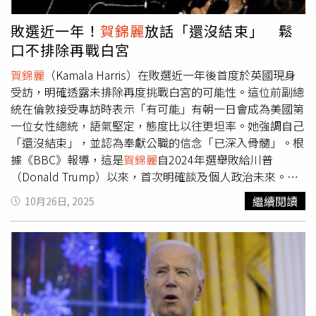
接班人，稱2人「勢不可擋」，並「我只能說，我們這邊有
一群非常優秀的人，而民主黨那邊沒有。」然而，若要真正
敗選近一年！
賀錦麗
放話「還沒結束」 鬆
讓川普合法挑戰第3任，必須先修改憲法。這項程序不僅需
口不排除再戰白宮
獲得國會2院2/3支持，還可能涉及各州召開制憲會議，被外
界視為幾乎不可能完成的政治任務。另一方面，民主黨內部
賀錦麗
（Kamala Harris）在敗選近一年後首度於英國現身
也開始浮現2028年總統選舉的潛在人選。加州州長紐森
受訪，明確透露未排除再度挑戰白宮的可能性。這位前副總
（Gavin Newsom）坦言，若說自己沒考慮參選「是在說
統在倫敦接受專訪時表示「有可能」有朝一日會成為美國第
謊」，前副總統
賀錦麗
（Kamala Harris）也表示「有可
一位女性總統，語氣堅定，態度比以往更坦率。她強調自己
能」再度投入大選。隨著川普對「第3任期」議題採取模糊
「還沒結束」，並認為奉獻公職的信念「已深入骨髓」。根
態度，美國政壇再度陷入對憲政秩序與個人權力邊界的爭
據《BBC》報導，這是
賀錦麗
自2024年選舉敗給川普
論。儘管實現的可能性微乎其微，但川普的話語顯然已為
（Donald Trump）以來，首次明確談及個人政治未來。她
2028年的政治版圖增添新的不確定性。
駁斥外界將她列為2028年民主黨冷門人選的說法，反嗆
繼續閱讀
10月26日, 2025
「如果我聽信民調，我就不會有第一次選舉，也不會有第二
次。」
賀錦麗
同時提到，雖然尚未正式決定參選，但自信自
己仍有政治舞台的空間，並相信美國遲早會迎來女性總統，
「我的外甥孫女們在她們的一生中，毫無疑問會看到這一
天。」在訪談中，
賀錦麗
重提選舉敗北時的震撼與情緒。當
2024年大選結果揭曉，她一度反覆問道「我的天啊，我們
的國家將會怎麼樣？」她坦言，那場敗選是一種「創傷」，