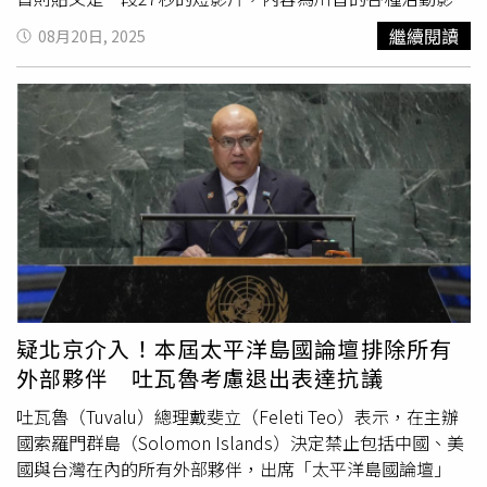
凌的本能反應，缺乏正當程序、法律依據與權力來源」，並
像，並配文寫道「美國我們回來了！TikTok，大家好嗎？」
繼續閱讀
08月20日, 2025
表示將採取一切必要措施阻止這項非法行動。據悉，這場法
第二段影片則是放上白宮周遭環境，並再次強調「我們回來
律戰必須由庫克本人以受害者身份提出，而非由Fed代為出
了」影片上傳3小時目前已吸引約3萬名粉絲追蹤。而目前白
面。庫克於2022年由時任總統拜登（Joe Biden）提名進入
宮官方X（原Twitter）帳號擁有240萬名粉絲，Instagram帳
Fed理事會，成為史上首位非裔女性理事。她曾獲馬歇爾獎
號則有930萬。川普的個人TikTok帳號則擁有1500萬名粉
學金（Marshall Scholarship），就讀牛津大學與史貝爾曼
絲，他最後一次發文為2024年11月5日美國大選當天。他認
學院（Spelman College），並曾於密西根州立大學
為，TikTok幫助他擊敗民主黨對手
賀錦麗
（Kamala
（Michigan State University），以及哈佛大學甘迺迪學院
Harris）贏得大選，成功吸引了大量年輕選民的支持。白宮
（Harvard Kennedy School）任教。當年她的提名遭多數
新聞秘書卡羅琳（Karoline Leavitt）表示，「川普政府致力
共和黨參議員反對，最後在參議院50比50打成平手，由時
於透過各種平台，向美國人民傳達總統所取得的歷史性成
任副總統
賀錦麗
（Kamala Harris）投下關鍵1票才通過任
就。」根據國會通過的一項法律，出於國家安全考量，
命。依照法律，美國總統僅能基於「正當理由」開除Fed理
TikTok原訂於2025年1月19日（川普就職前夕）必須出售或
事，而這通常意指嚴重失職或不當行為，而非單純的政策分
面臨封禁。然而，川普就任後暫緩執行，並一再延長期限，
疑北京介入！本屆太平洋島國論壇排除所有
歧。法律專家指出，確立「正當理由」撤職通常需要一個程
最新一次延至9月中。TikTok母公司字節跳動4月表示，正在
外部夥伴 吐瓦魯考慮退出表達抗議
序，讓當事人能回應指控並提出證據，然而，在庫克的案例
與美國政府就解決方案進行磋商，但強調任何交易都需中國
中，川普直接跳過該程序就將其開除。哥倫比亞大學法學教
政府批准。川普最早於2020年提出封禁TikTok，當時他聲
吐瓦魯（Tuvalu）總理戴斐立（Feleti Teo）表示，在主辦
授曼南德（Lev Menand）直言：「這在程序上是無效的撤
稱該應用程式對美國國安構成威脅。此後，TikTok問題成為
國索羅門群島（Solomon Islands）決定禁止包括中國、美
職。」他還強調，「通常所謂的『正當理由』，是指任職理
兩黨共識，並於2024年獲國會通過全面禁令。儘管面臨法
國與台灣在內的所有外部夥伴，出席「太平洋島國論壇」