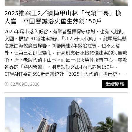
以解決高總價產品的資金斷鍊問題，進而增加買賣雙方違約
出善意，針對第二戶
限貸令
微調，為換屋族群解套，堪稱市
與交易糾紛的風險。再回頭看看台北市，目前新建案平均單
場久違的小驚喜，算回應市場的殷殷期盼。徐佳馨補充，央
2025推案王2／擠掉甲山林「代銷三哥」換
價普遍站上120萬元，凡權狀50坪、室內30餘坪的新房，加
行本次跌破眼鏡，針對換屋族的成數放寬，從五成放到六
人當 華固譽誠浴火重生熱銷150戶
上車位總價即可能突破7,000萬元門檻。室內空間30坪即被
成，除回應民意外，也是擔心不動產流動性受到影響，進而
認定為豪宅，讓不少業者形容「政策導致市場畸形」。代銷
產生系統性風險，雖然只有一成，但對產業信心有相當幫
2025年房市落入低谷，有業者選擇保守應對，也有人趁亂
公會全聯會理事長戴嘉聖表示，有許多換屋需求的客戶，自
助，也算回應市場的殷殷期盼。政策微調符期待 買賣僵局
突圍，根據591新建案統計「2025十大代銷」，龍頭毫無懸
備款不夠，為了避免觸碰豪宅門檻，建商只能總價除上房價
浮現轉機大家房屋企劃研究室公關襄理賴志昶認為，如今央
念續由海悅廣告蟬聯，新聯陽連2年緊追在後，也不太意
來決定坪數。（圖／林榮芳攝）不動產代銷公會全聯會理事
行針對換屋族群最在意的第2戶房貸成數，由5成放寬至6
外，但第三名卻起變化，新高創靠著承接寶佳建案的海量戰
長戴嘉聖就感嘆，這幾年全台房價都往上跑，政府對於豪宅
成，不僅符合各界對於「微調」的期待，也讓原本陷入僵局
術，擠下老牌代銷甲山林。而因一把火燒掉接待中心、震驚
的認定金額卻一直沒動，早已和市場嚴重脫節，現在購買大
的買賣雙方有轉圜餘地；此外，成數調升有助於大幅減輕換
各界的「華固譽誠」，則是短短3個月內已銷售150戶。
坪數產品必須先自備現金幾千萬元起跳，一般換屋族根本拿
屋族的自備款壓力，預計能帶動部分觀望的剛性買氣回流，
CTWANT委託591新建案統計「2025十大代銷」排行榜，儘
不出這麼多現金，導致總價破豪宅線的產品都成了「票房毒
讓2025年低迷的房市交易量，在2026年總算迎來久違的甘
管受信用管制與建商推案保守影響，代銷龍頭海悅去年仍以
繼續閱讀
02月09日, 2026
藥」，也逼得建商坪數只能越蓋越小。根據各地方平均成交
霖。產業迎洗牌總體檢 買方可望撿「甜甜價」賴志昶建
接案總銷2,255億元、總戶數1.1萬戶奪冠，相較前年，接案
單價對應豪宅應有的百坪標準，新聯陽董事長王志祥建議，
議，雖然央行略微鬆綁，但房市整體仍處於空頭盤整期，這
總銷僅微幅下調修正6%，指標案包括新北市永和區總銷
台北市豪宅門檻應該提升到1.2億元，台中市也要調整到
段時間依然是對第一線業者的「總體檢」。觀望氣氛雖稍有
200億元的「漢皇River Sky」，以及板橋區108億元的「新
5,000萬元，至於新北市和其他縣市則維持6,000萬元和
緩解，但現金流較為緊縮的中小型業者，仍需留意斷鏈危
潤世界城」。 2024年，新聯陽與海悅僅差400億元之遙拿
4,000萬元即可，「目前的豪宅門檻是10年前訂的，豪宅認
機，未來大者恆大情況將持續加劇；另一方面，隨著貸款成
下代銷「二把手」，去年再度靠著5筆百億級指標案挹注，
定標準應該也要與時俱進！」儘管政策門檻對一般換屋族造
數微幅放寬，部分面臨房屋持有成本漸高的成屋屋主心態已
包括台北市文山區總銷400億元的「元利四季莊園二期」、
成壓力，但他認為，對頂端客而言，貸款並非首要考量，決
調整，中古市場議價空間依然存在。對購屋人而言，此波市
北投區360億元「華固創滙園區」、新北市板橋區220億元