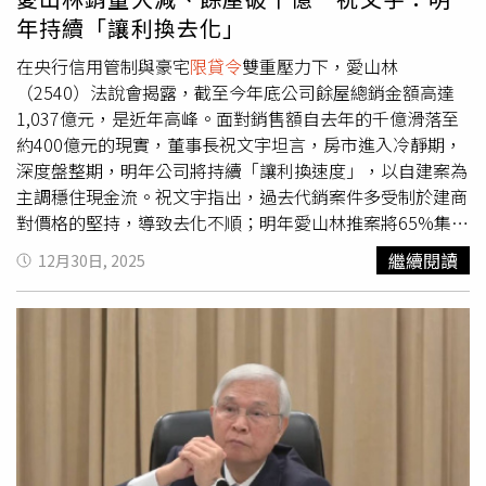
道緊箍咒不僅限制了資產配置，更直接衝擊了民眾的居住權
2026年全面上線。好巧不巧，去年8月初即發生盜採砂石並
年持續「讓利換去化」
益。他拿基本工資為例，2016年時薪約120元，如今已調升
回填營建混合物的「美濃大峽谷」事件，催化各地方單位加
至196元，短短10年漲幅達63%，一般民生物價也明顯上
強查緝。然而即將上路的新制政策因配套不足，合法土方場
在央行信用管制與豪宅
限貸令
雙重壓力下，愛山林
漲，但豪宅認定價格完全沒有調整，「結果就是逼得業者把
可容納的量體有限，另一方面業者對轉型數位化處於觀望和
（2540）法說會揭露，截至今年底公司餘屋總銷金額高達
產品越蓋越小，20坪、25坪的小宅充斥市場，這種被扭曲
適應階段，使得土方處理成本飆漲的情況自去年9月後浮上
1,037億元，是近年高峰。面對銷售額自去年的千億滑落至
的市場生態，犧牲的是一般家庭對於寬敞生活空間的渴
檯面。去年12月，高雄一場土方去化處理的公聽會上，高雄
約400億元的現實，董事長祝文宇坦言，房市進入冷靜期，
望。」他認為，產品規格本應交由市場與消費者選擇，政府
透天厝建商福運開發建設董事長黃添銘淚灑現場，「上午問
深度盤整期，明年公司將持續「讓利換速度」，以自建案為
不應用老舊的豪宅標準限制貸款，全面扭曲產品結構。現在
2000元、下午變4000元，隔天價格又另外講！」他淚訴，
主調穩住現金流。祝文宇指出，過去代銷案件多受制於建商
很多想換屋的中產階級，都受困於4000萬元的門檻，面臨
土方業者漫天喊價讓人受不了，每棟透天厝成本暴增200萬
對價格的堅持，導致去化不順；明年愛山林推案將65%集中
「小宅不夠住、大宅貸不到」的困境。與此同時，土方政策
元，快活不下去。高雄建築業者反應，土方處理費已喊漲
於自建案，以自主定價空間靈活調整讓利幅度。他強調，
繼續閱讀
12月30日, 2025
造成的成本飆升與停工潮，又從另一個面向侵蝕營建業。桃
5~10倍。甲山林集團董事長祝文宇表示，土方處理費用一
「不貪心，只賺合理的價！」目前自建案總銷逾4,296億
園、台中等地方公會則表示，兩地早年即已自建GPS管制系
口氣上漲5、6倍，就算價格高漲，也沒有地方能傾倒，老房
元，2026年預計完工交屋金額達240億元，未來5年都有百
統，數位化管理砂石車流向頗具成效，如今卻被要求全面改
子裝修的廢棄物處理成本也會跟著飆漲，接下來恐會引起不
億入帳。今年在三重「市政帝寶」率先祭出讓利策略，將單
用中央系統，不僅原本運作順暢的地方機制被迫停用，新系
小民怨。（圖／林榮芳攝）不只小建商受害，甲山林集團董
價壓於每坪70餘萬元後，銷售明顯回溫。祝文宇坦言，面對
統又因安裝量能有限與系統頻繁當機，導致砂石車無法正常
事長祝文宇近日也表示，「這幾個月光土方成本就增加5、6
買氣疲弱與政策收緊，「先賣得動比撐價格更實際」，因此
運行。台中市不動產開發公會理事長謝麟兒呼籲，中央應尊
倍，而且我肯出，人家還不肯幫我倒！市政帝寶、市政帝
明年各主要案包括中和「左岸明珠」、泰山「當代帝寶」、
重已經成熟運作的地方管制系統，讓地方政府繼續負責
景、濱河帝景等案，也都因此卡住了！」他表示，2024年
龜山「AI都會城1、2期」與「新竹帝寶」等，仍將維持讓利
GPS，其他縣市也能前往桃園、台中觀摩縮短學習曲線，並
每方土處理費1200元，2025年初漲到1800元，「現在是
方向，並持續觀察市場反應。他表示，2026年供需更加分
在技術與法規尚未完善前，暫緩新制或至少給予足夠過渡
3000元都出不去！」「土方問題全台都受影響，地下室還
化，供過於求區域房價勢必修正，反之，精華地段因土方與