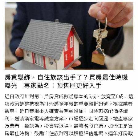
每月平均得多存約1.2萬元，才能湊足自備款差額。進一步
觀察六都情況，老公寓自備款負擔全面上升，台北市在房價
高基期下，老公寓平均房價來到1834萬元，平均自備款已
達453萬元，若晚5年進場得多準備百萬元，資金壓力冠居
全台。台灣房屋集團趨勢中心執行長張旭嵐表示，雖然建物
會貶值，但是土地年年增值，加上房價高漲下，老公寓總價
相對親民，購屋族更看重其公設比低、實用空間大的優勢，
且精華地段具重建機會，改造後的利差空間大，因此對自住
小資族或投資置產族皆具吸引力。不過，銀行對老屋核貸態
度保守，加上近年信用管制趨嚴，整體核貸條件收緊，使核
房貸鬆綁、自住族該出手了？買房最佳時機
貸成數下修，因而形成「房價升、成數降」的雙重壓力，直
曝光 專家點名：預售屋更好入手
接推升購屋門檻與自備款負擔。張旭嵐指出，觀察2025年
全台老公寓在市場的交易佔比，已出現小幅下滑的趨勢，顯
近日政府針對第二戶房貸成數從原本的5成，放寬至6成，這
示在價格與資金壓力同步升高下，老公寓雖具入手門檻低的
項政策調整被視為打炒房多年後的重要轉折訊號。根據業者
優勢，但老屋裝修費用高，在
限貸令
下自備款增壓，對市場
觀察，近日案場來人確實有明顯增加，同時再搭配價格讓
的吸引力也恐出現轉變。進一步觀察，包括桃園、台南及高
利、送裝潢家電等誠意方案，市場逐步走向回溫。地產專家
雄市，5年前買老公寓，自備款還不用百萬元，來到2025
及業者一致認為，投資客退場，最壞階段已過，如今正是買
年，平均自備款壓力均已飆升突破百萬門檻，其中台南自備
房最佳時機，鼓勵自住族群可以積極評估進場。連年打房政