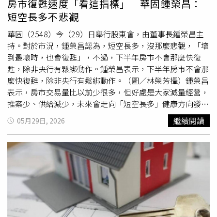
房市復甦速度「看這指標」 華固鍾榮昌：
突破百萬元！六都僅桃園年增30萬元，貸款壓力增幅較緩。
短空長多不悲觀
台灣房屋集團趨勢中心經理李家妮表示，雙北高房價已是長
期現象，但台南近年房貸負擔快速增加，增幅已不輸雙北，
華固（2548）今（29）日舉行股東會，由董事長鍾榮昌主
更凸顯產業投資與建設題材帶動的房價升值效應。除了南科
持。對於市況，鍾榮昌認為，短空長多，沒那麼悲觀，「壞
產業聚落持續擴張，拉抬整體房價基期墊高之外，包括平實
到最壞時，也會復甦」，不過，下半年房市不會那麼快復
重劃區、九份子等熱門重劃區開發紅利持續發酵，高總價住
甦，除非央行有鬆綁動作。鍾榮昌表示，下半年房市不會那
宅供給與需求同步增加，其中平實重劃區新案成交單價更已
麼快復甦，除非央行有鬆綁動作。（圖／林榮芳攝）鍾榮昌
站上6字頭，改寫台南房價新高，也進一步帶動周邊房價走
表示，房市交易量比以前少很多，但好處是大家減量經營，
揚，加重小資族購屋負擔。李家妮表示，小資購屋門檻已邁
推案少、供給減少，未來會走向「短空長多」健康方向發
入「千萬住宅」時代，由於房價上漲速度明顯快於薪資成
展，因此他認為沒那麼悲觀，「好到最好，會變壞；壞到最
繼續閱讀
05月29日, 2026
長，加上銀行核貸條件仍嚴、自備款門檻提高，對年收水位
壞時，也會復甦」，央行對資金的控管將是關鍵，
限貸令
長
較低的小資族群而言，購屋大門恐將愈來愈窄。
期將影響經濟、就業成長，期待央行可以於適當時機逐步解
除
限貸令
。他也特別提到，現在高價住宅的貸款限制影響最
大，北市總價超過7,000萬元就被認定為高價宅，貸款成數
只能3成太低，應把六都高價住宅總價門檻提升，北市至少
要提高到1億元。對於今年市況，他認為，投資客已經很少
了，現在較多都是置產，尤其在股市獲利的會轉往房市，在
精華區的地段，產品定位只要符合市場，再加上品牌力，推