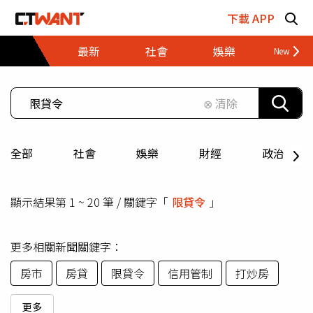
跳至主要內容區塊
下載 APP
最新
社會
娛樂
財經
⊗ 清除
全部
社會
娛樂
財經
政治
顯示結果第 1 ~ 20 筆 / 關鍵字「
限貸令
」
更多相關新聞關鍵字：
房市
房貸
限貸令
信用管制
打炒房
更多