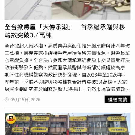
出都會賣得不錯。預期下半年應該會和上半年差不多，不會
那麼快復甦，除非央行有動作。總經理洪嘉昇也提到，114
年在政策打壓下是辛苦的一年，交易量嚴重萎縮至26萬戶，
創近9年新低，較前年同期下降25%，預售上也非常辛苦，
全台掀房屋「大傳承潮」 首季繼承贈與移
交易量只有3.5萬戶，萎縮7成，主要原因是央行第七波信用
轉數突破3.4萬棟
管制，包括降低二屋房貸成數、高價住宅取消寬限期等，讓
買氣收縮，還好雙北相對穩定，新竹以南大家都蠻辛苦。他
全台掀起大傳承潮，高房價與高齡化推升繼承贈與連四年破
認為，今年房市不會有太大改，去年GDP有8%，今年也調
三萬棟，房產專家提醒接手老屋須預留天價稅源，避免長輩
高至8%，但資金仍是引導到股市，因此推估今年房市交易
心意變負擔。全台房市掀起大傳承潮近期房市交易量受打房
會跟去年差不多；房價就看個案表現，有些區域會做溫和修
政策衝擊陷入低點，然而繼承與贈與移轉卻持續處於高原
正。華固去年業績表現，因「華固大安學府」「華固得月」
期。住商機構觀察內政部統計發現，自2023年至2026年，
和「華固中央置地」3大案入帳，114年合併營收達182億
歷年第一季繼承與贈與移轉棟數合計皆突破3.4萬棟。大家
元，較前一年度成長153%，淨利為32億元，全年EPS為
房屋企劃研究室公關襄理賴志昶指出，雖然市場買氣隨政策
10.15元。洪嘉昇表示，今年將全力完成交屋作業，今年1月
波動，但無償取得房產的比例正穩定上升，顯示在高房價、
繼續閱讀
05月15日, 2026
已完成「華固上文林」交屋，下半年還有新莊「華固一莊」
高齡化衝擊及稅制影響下，全台已掀起「大傳承潮」。稅制
將進入交屋；大直辦公室「華固時代置地」下半年將啟動銷
優惠助長繼承根據內政部數據，2026年第一季繼承移轉達
售。對於今年3月華固斥資30.6億元買下台北市信義區松德
17,879棟，贈與則有16,182棟。賴志昶分析，繼承量創新高
路200巷的土地，鍾榮昌也表示，華固每年都有3個案子完
主要與戰後嬰兒潮世代逐漸凋零有關，且遺產稅有高額免稅
工入帳，手上現金很多，年初時手上定存有60億元，現在還
額，配偶或直系親屬繼承更享有扣除額，並免徵土地增值稅