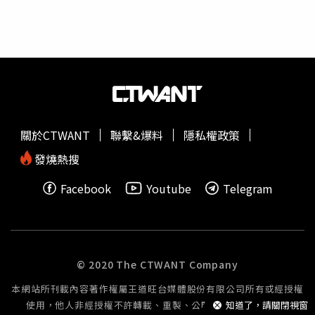
要取消限制，同時大型建商帶動讓利潮，房市才有可能走向
款」還是「融資」，或是否藉由「分期付款」之名進行變相
的去年9月至今年6月為止，保險公司新申貸人數總計達
回溫。他更痛批炒作的就是各縣市政府，「重劃區一直開，
融資或洗錢？將牽動公司法、銀行法等法規。另有建商也坦
6304人。張旭嵐指出，由於保險業非受銀行法規範，且保
土地一直標售，價格一直創新高，帶動房價上揚，最後再回
言，不只購屋人想盡辦法找碴不付違約金；若是建商自知站
險業的不動產放款上限為35%，比銀行的30%更高，過去也
頭限制購屋人貸款成數。」由於目前已經有慶群開發、太極
不住腳，也會找購屋人毛病，以避開總價15%的違約金。張
較少發展不動產放貸業務，因此可貸水位較充沛，去年起部
建設、鉅泓建設、高田營造等業者倒閉，他也直言，若房市
麗莉直言，錯誤的政策真的會害死人，
限貸令
對目前交易市
分原本退出房貸市場的保險公司，以救世之姿重回房貸市
持續下探，「接下來將會倒更多！」
場造成一片混亂，衍生許多消費糾紛，買賣雙方皆成了政策
場，服務客戶之餘，也有助拓展保險客源。根據金管會8月
下的無辜犧牲者！張麗莉表示，目前交易市場因
限貸令
造成
底的盤點說明，到明年底前，保險業還有3300億元的房貸
一片混亂，建商和消費者為了貸款成數和違約金變成對立關
承作空間，也讓保險業的房貸業務，在打炒房的大環境下仍
關於CTWANT
聯繫&爆料
隱私權政策
係，衍生許多消費糾紛。（圖／林榮芳攝）房市專家何世昌
逆勢顯著成長。觀察新申貸案件的平均房貸利率，過去保險
也表示，民眾因
限貸令
出現貸款不足的問題，導致無法交
公司的利率多半高於銀行，然而近一年來保險公司在利率競
發燒熱搜
屋，到底應該歸責於誰？為了不付違約金，建商、購屋人變
爭上，反而愈來愈有優勢，以今年6月來說，保險公司的新
Facebook
Youtube
Telegram
成需要爭鋒相對、相互角力，傷害的是每個被斷頭的家庭、
申貸案件，平均房貸利率不到2.4%，略低於銀行2.417%。
整個房地產業，以及人民對政府的信賴感。
限貸令
實施已有
台灣房屋集團趨勢中心資深經理陳定中表示，銀行因打炒房
一年之久，投資客早已消失於市場，建請央行應取消「回溯
政策保守放貸，紛紛拉高利率「以價制量」，反倒是保險公
條款」，還給市場一個和平、可信賴的交易環境。
司的放款限制寬鬆，更具低利搶市的空間；加上保險公司的
房貸往來對象，以互動密切的自家優質保戶為大宗，因此給
© 2020 The CTWANT Company
予的利率條件也相對實惠，今年6月的平均利率僅高於郵政
本網站所刊載內容著作權屬王道旺台媒體股份有限公司所有或經授權
儲金，優於銀行、信用合作社及農漁會等金融機構。至於郵
使用，他人非經授權不許轉載、重製、公開播送或公開傳輸。
知道了，請關閉視窗
局的利率雖為各類金融機構中最低，但郵局放款有明確的年