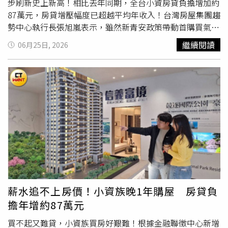
步刷新史上新高！相比去年同期，全台小資房貸負擔增加約
87萬元，房貸增壓幅度已超越平均年收入！台灣房屋集團趨
勢中心執行長張旭嵐表示，雖然新青安政策帶動首購買氣，
上路以來小資核貸量一度衝上單季1.8萬筆高峰，不過
限貸
繼續閱讀
06月25日, 2026
令
後銀行核貸從嚴，財務條件有限的小資族，在房市盤整之
際態度也更為保守，也讓小資購屋力明顯壓縮。張旭嵐表
示，近年房價持續墊高，加上限貸措施未明顯鬆綁，使小資
購屋族面臨「房價高、自備款增加、貸款難」三重壓力。以
今年Q1平均購屋總價已突破千萬元門檻，同時平均核貸成
數創2020年信用管制以來新低，降至僅剩74.72%，等於平
均自備款成數約要2成5，加上利率條件創高，顯示銀行審核
仍趨於保守，尤其對財務條件有限的客群可能更為謹慎，讓
小資族不只購屋門檻越來越高，還越來越難貸。小資房貸全
面升壓 台南負擔年增不輸雙北進一步觀察，年收60萬以下
小資房貸族，平均房屋鑑估值全面站上千萬元大關！房貸負
擔也跟著全面升壓，雙北小資房貸金額持續居高，平均要扛
薪水追不上房價！小資族晚1年購屋 房貸負
破千萬元房貸，晚一年入手，房貸負擔皆跳增破百萬元；中
擔年增約87萬元
南部小資雖成家壓力較輕，但負擔同步加壓，其中，台南市
增壓幅度不輸雙北，房貸負擔年增額同樣突破百萬元！六都
買不起又難貸，小資族買房好艱難！根據金融聯徵中心新增