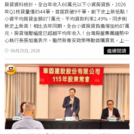
僅桃園年增30萬元，貸款壓力增幅較緩。台灣房屋集團趨勢
房貸資料統計，全台年收入60萬元以下小資房貸族，2026
中心經理李家妮表示，雙北高房價已是長期現象，但台南近
年Q1核貸量僅8544筆，首度跌破9千筆，創下史上新低點！
年房貸負擔快速增加，增幅已不輸雙北，更凸顯產業投資與
小資平均房貸金額877萬元、平均貸款利率2.49%，同步刷
建設題材帶動的房價升值效應。除了南科產業聚落持續擴
新史上新高！相比去年同期，全台小資房貸負擔增加約87萬
張，拉抬整體房價基期墊高之外，包括平實重劃區、九份子
元，房貸增壓幅度已超越平均年收入！台灣房屋集團趨勢中
等熱門重劃區開發紅利持續發酵，高總價住宅供給與需求同
心執行長張旭嵐表示，雖然新青安政策帶動首購買氣，上路
步增加，其中平實重劃區新案成交單價更已站上6字頭，改
以來小資核貸量一度衝上單季1.8萬筆高峰，不過
限貸令
後
繼續閱讀
06月25日, 2026
寫台南房價新高，也進一步帶動周邊房價走揚，加重小資族
銀行核貸從嚴，財務條件有限的小資族，在房市盤整之際態
購屋負擔。李家妮表示，小資購屋門檻已邁入「千萬住宅」
度也更為保守，也讓小資購屋力明顯壓縮。張旭嵐表示，近
時代，由於房價上漲速度明顯快於薪資成長，加上銀行核貸
年房價持續墊高，加上限貸措施未明顯鬆綁，使小資購屋族
條件仍嚴、自備款門檻提高，對年收水位較低的小資族群而
面臨「房價高、自備款增加、貸款難」三重壓力。以今年
言，購屋大門恐將愈來愈窄。房市翻身訊號浮現？ 專家預
Q1平均購屋總價已突破千萬元門檻，同時平均核貸成數創
言反攻三部曲：2027下半年有望回溫郭明鑑兼職風波延
2020年信用管制以來新低，降至僅剩74.72%，等於平均自
燒！蔡鎮宇發3點聲明：金管會要徹查疏失連續兩日成交量
備款成數約要2成5，加上利率條件創高，顯示銀行審核仍趨
奪冠！00407A超越00981A、00403A 主動ETF新星掀熱潮
於保守，尤其對財務條件有限的客群可能更為謹慎，讓小資
族不只購屋門檻越來越高，還越來越難貸。進一步觀察，雙
北小資族平均要扛破千萬元房貸，晚一年入手，房貸負擔皆
跳增破百萬元；中南部小資雖成家壓力較輕，但負擔同步加
壓，其中，台南市增壓幅度不輸雙北，房貸負擔年增額同樣