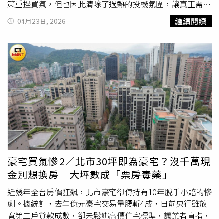
款成數相較5年前提高約7.3個百分點。台灣房屋集團趨勢中
策重挫買氣，但也因此清除了過熱的投機氛圍，讓真正需要
心經理李家妮表示，台南隨著新興重劃區開發擴大，新案供
住房的家庭重拾信心。不過過去一年半，換屋族卻在
限貸令
繼續閱讀
04月23日, 2026
給持續增加，帶動中古市場出現補漲效應，由於台南老公寓
第二戶貸款僅5成的包袱下，始終催不起剛性需求的買氣。
房價基期較低，補漲力道更為明顯，雖整體總價仍親民，但
海沃創意行銷總經理林睿豪指出，這次第二戶放寬，是政府
負擔壓力已加速超車。李家妮表示，也因為價格帶快速上
第七波信用管制以來首次鬆綁動作，顯示官方態度轉向「鬆
揚，影響老公寓在市場結構及流動性相對弱化，銀行授信配
綁或持平」，不再進一步收緊。他強調，去年底市場「慘不
置上也更傾向集中於風險較低的新屋產品，加上台南30歲以
忍睹」，來客稀少，但今年天氣回暖加上政策利多，賞屋人
下小資族進場比例增加，該族群整體信用條件有限，綜合影
潮明顯回升，已有數個案場銷售表現優異。回顧過去一年
響下，使核貸條件本就保守的老公寓，可貸金額再往下調，
半，不只國內房市政策影響，外部環境還有關稅、地緣政
自備款壓力也因此升高。
治、戰爭等國際局勢，民眾等房價下跌、觀望氣氛濃；然而
實際上，房價就跟物價一樣，幾乎是「有去無回」。專家認
為，預售屋付款輕鬆又能賺增值紅利，以目前政策逐步放寬
的態勢，3年後交屋時，貸款限制問題或許已恢復過往常
態。（示意圖／林榮芳攝）專家普遍認為，房價頂多因市場
豪宅買氣慘2／北市30坪即為豪宅？沒千萬現
不佳小修，但不會出現大幅下跌，核心原因在於台灣土地價
金別想換房 大坪數成「票房毒藥」
格長期居高不下，通貨膨脹更推升原料、工資，萬物齊漲讓
造價持續攀升，建商沒理由要做賠本生意。富比士網路科技
近幾年全台房價狂飆，北市豪宅卻傳持有10年脫手小賠的慘
公司執行長陳高超也表示，過去建築業獲利維持15~20%，
劇。據統計，去年億元豪宅交易量腰斬4成，日前央行雖放
如今降至10%以下，建商只能咬牙撐住價格，不會輕易降價
寬第二戶貸款成數，卻未鬆綁高價住宅標準，讓業者直指，