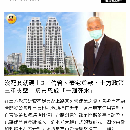
慎。聯碩地產去年靠著400億元「國城寳實」擠進十大代
保守。且去年全年度總價超過4000萬元以上的「預售交
全台擁有龐大近45萬坪左右土地資產，除了位處東區門戶軸
銷，不過對於今年推案計畫，聯碩地產表示，
限貸令
未解現
易」，除了1筆店面外，其餘住宅戶均掛零，為近5年來首
心南港外，還有鄰近北士科近2萬坪土地，未來具有龐大的
在又有土方之亂，今年將以銷售舊案為主。（圖／林榮芳
見。李家妮指出，2025年全台房市迎來景氣寒冬，在多波
潛在開發價值。徐蘭英表示，從2024年央行下達
限貸令
等
攝） 2025十大代銷也有2家接案量逆勢成長新進入榜。璞園
信用管制影響下，高總價住宅貸款成數已下修至3成，且無
措施，到去年整個發酵，今年又來個「土方之亂」，整體來
建築2025年接案總銷翻倍成長至377億元，重返十大代銷行
寬限期，相當自備款比例高達7成，加上2025年受地緣政
說房市非常不確定、政策不確定、環境很惡劣。但不管怎
列，主要動能來自自家建設與西華飯店合建案「西華璞
治、關稅風波等影響，雖然多數企業主及高端客具備購屋資
樣，去年國產實業還是交出不錯的成績單，是因為國產有很
園」，單一指標案即占175億元；而聯碩地產去年靠著台南
金實力，但考量財務運用彈性、通膨風險及整體景氣不確定
多針對「低碳」的題材，尤其在結構安全上得到了很多科技
東區「國城寳實」單一個案貢獻400億元，首度躋身十大代
性，進場態度轉為觀望，高雄豪宅市場以往就相較中北部去
廠房的認同，在一般商業大樓推案量減少的情況下，還能創
銷行列，2025年接案總銷衝上497億元，年增近3倍，堪稱
化慢，在市場轉冷之際，高端客對資產重新配置的決策也更
造比以前更好的成績，「對於今年是『穩中求勝』，步步為
年度黑馬。 馨傳不動產智庫執行長何世昌分析，前幾年房
趨謹慎。此外，李家妮也表示，前兩年因高雄豪宅買氣熱
營，為了贏，我們還是必須努力。」徐蘭英回顧過去的一
市多半跟著科技業移動，中南部市場表現亮眼，但2025年
絡，部分指標預售案已完成一波去化，市場可售物件相對減
年，國產建材2025年於全台舉辦低碳暨新產品研討發表
則呈現「北溫南冷」，中南部買氣趨緩，雙北市場反而相對
少，加上近期豪宅推案量明顯放緩，面臨供給收斂、
限貸令
會，吸引上千名營建、金融與學術界專業人士熱烈參與，展
沒配套就硬上2／信管、豪宅貸款、土方政策
穩定，全國布局有助於分散風險，因此可見能夠長期名列十
管制及資金彈性下降「三箭齊射」，也使得豪宅成交動能，
現低碳策略成效。去年推了「抗震模式混凝土」，在重大工
三重夾擊 房市恐成「一灘死水」
大代銷行列的業者，多半具備「全台布局」的共通特質。
呈現價量盤整格局。
程與科技廠房如晶片廠的良率提升上有很大幫助，今年會持
何世昌也進一步指出，2025年進入第四季後，成交量有逐
續布局。國產建材今舉辦集團旺年會，席開200桌，最大獎
在土方政策配套不足貿然上路惹火營建業之際，各縣市不動
步回溫跡象，主要因寶佳等大型建商率先讓利，透過「降價
是3台Toyota corolla cross油電車，比去年加碼1台。（圖
產開發公會理事長也把矛頭指向近年一連串房市信用管制，
取量」策略推案，市場恐慌情緒也逐漸消退，2025年應是
／林榮芳攝）為了「擁材料自重」，目前董事會已經通過投
直言從第七波選擇性信用管制到豪宅認定門檻多年不調整，
預售屋成交的谷底，預期今年會緩步回升，但整體買氣仍以
資15億元，在所屬的台北港埠興建第二座爐石研磨廠，預計
已讓建商資金鏈陷入「溫水煮青蛙」式的緊箍咒，如今再疊
自用為主，價格則在建商讓利換成交下，持續盤整格局。
今年3月動工、2027年Q4左右完工，屆時2座爐石廠年總產
加剩餘土石方新制，恐將房市由冷清盤整推向「一灘死