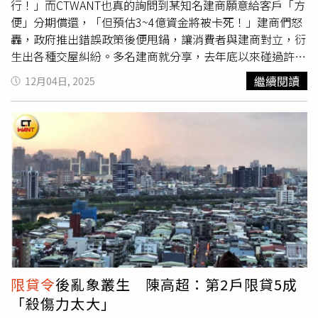
到、無法順利交屋的民眾，想辦法與建商協商。（圖／吳奕
行！」而CTWANT也真的詢問到某知名建商願意給客戶「方
綸提供）吳奕綸表示，違約金通常訂為不超過總價的15%，
便」分期償還，「但預估3~4億資金將被卡死！」建商們怒
以已繳金額為上限。以總價1000萬元來說，違約金最多可
轟，政府推出錯誤政策後便甩鍋，讓消費者與建商對立，衍
達150萬元；若總價2000萬元，最多可能賠上300萬元，
生出各種交屋糾紛。多名建商就分享，去年底以來碰過許多
「若碰上踩很硬的建商，很可能民眾沒買到房，還要賠付高
客戶因貸款成數不如預期，在驗屋階段開始挑毛病，以此拖
繼續閱讀
12月04日, 2025
額違約金，真的會欲哭無淚。」他因此幫購屋人歸納出4個
延交屋、爭取籌錢時間，也想向建商爭取一些補償或是費
「無痛」解套方法，以此有機會可主張無須支付違約金解
用，彌補貸款的不足；也曾碰過少數在契約上，如登記面積
約。第一是內政部公告之預售屋定型化契約第18點規定，
誤差、分期付款條款，以此跟建商協商，達到想要的目的。
「買方貸款金額少於預定貸款金額者，如屬不可歸責於雙方
受
限貸令
波及的民眾擔心交屋即斷頭，建商透露，曾碰到不
時，差額在30%內，賣方同意以原承諾貸款相同年限及條件
少民眾回過頭從驗屋或契約裡找問題，以拖延交屋時間或協
由買方分期清償；差額超過30%，賣方同意依原承諾貸款之
商免違約金解約。（示意圖／林榮芳攝）根據內政部公告之
利率計算利息，得以7年以上償還期限，由買方按月分期攤
預售屋定型化契約第18點規定，買方貸款金額少於預定貸款
還，或是解除契約。」吳奕綸表示，因政策改變導致貸款出
金額者，如屬不可歸責於雙方時，差額在30%內，賣方同意
問題，過去在法院已有判決先例，此屬於「雙方都無法預
以原承諾貸款相同年限及條件由買方分期清償；差額超過
見、也不是誰的錯」的情況，建商以「個人信用瑕疵」向買
30%，賣方同意依原承諾貸款之利率計算利息，得以7年以
方收取違約金實屬不合理。第二種解套方式，是依預售屋買
上償還期限，由買方按月分期攤還，或是解除契約。根據
賣定型化契約第24點，檢查建商有無違約情事，買方得解除
CTWANT訪談多位建商都直言，一般中小型建商根本不可能
限貸令
後亂象叢生 陳高超：第2戶限貸5成
契約。吳奕綸舉例，像是檢查賣方有無違反「建材設備及其
提供分期付款，一方面風險高，另一方面本身資金就很有限
「殺傷力太大」
廠牌、規格」「開工及取得使用執照期限」之規定，以建材
了，怎麼可能還借錢給客戶。而大多建商也會選擇直接認定