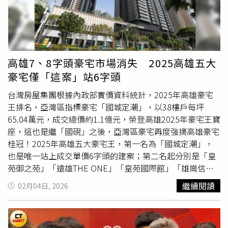
定出手的關鍵在於產品的「絕對稀缺性」與「精準定位」。
場盤整仍是難得一遇的時機，建議有換屋需求的民眾，可秉
「遠揚之森A⁺」，以及新店「華固譽誠」和桃園「新潤-安
王志祥觀察，這群客戶追求的是「比現有住家更高規格」的
持「廣看屋、勤議價、勇下手」的原則，善用放寬的貸款成
曼莊園」各135億元，維持與海悅不到400億元的距離，以
升級體驗，例如國際級的團隊，或是豪宅車道的坡道比需達
數，在此時入手理想好宅。329檔期推了個寂寞 北台灣推案
接案總銷1,865億元，穩居市場第二大。 其中最引人關注的
到1:10至1:12，車位寬度至少2.75米…等細節規畫；此外，
量創15年新低新青安2.0要來了？ 財政部曝考量3面向軌道
是新店央北重劃區的「華固譽誠」，去年10月30日，就在
比起單戶300坪的規劃，每戶約100坪、一次購入多戶的配
經濟發威！三鶯線通車倒數 「這2區」房價飆
開案前一日，接待中心因一把大火付之一炬，但該案仍依照
高雄7、8字頭豪宅市場消失 2025高雄五大
置更能精準切中這類客戶的需求。總結來看北市豪宅市場，
既定計劃改在新聯陽總部銷售，然而銷況似乎不受影響，該
豪宅僅「這案」站6字頭
建商對產品細節的掌握度與定位策略，才是能否在高端住宅
案平均單價9字頭，每戶總價約3000、4000萬元，根據實價
市場脫穎而出的關鍵。
登錄，目前已有150筆成交紀錄，相當於全案總戶數近5成
台灣房屋集團根據內政部實價資料統計，2025年高雄豪宅
的佳績。對此，新聯陽總經理張俊杰表示，該案因建商品牌
王排名，亞灣區指標豪宅「國城定潮」，以38樓戶每坪
加持、產品定位符合市場需求，再加上目前央北線上預售案
65.04萬元，成交總價約1.1億元，榮登高雄2025年豪宅王寶
稀少，為熱銷關鍵。 對於2026年推案布局，張俊杰表示，
座，這也是繼「國硯」之後，亞灣區豪宅再度強摘高雄豪宅
新聯陽接案仍將以雙北及六都人口稠密、生活機能成熟的精
桂冠！2025年高雄五大豪宅王，第一名為「國城定潮」，
華區為主，今年目標推案量1,900 ~2,000億元，略高於去
也是唯一站上成交單價6字頭的建案；第二名起分別是「皇
年，已確定百億指標案有新北市板橋總銷120億元「遠揚之
苑御之苑」「遠雄THE ONE」「皇苑國際館」「雄崗信義
森A⁺二部曲」、大陸建設總銷200億元新竹案，以及首度揮
美術館」，單價分別皆有5字頭。其中，五大豪宅中「國城
繼續閱讀
02月04日, 2026
師高雄推出的「國揚鉑御」，總銷120億元。 過去緊追海悅
定潮」及「遠雄THE ONE」皆為近年亞灣區新興豪宅代表
後頭的甲山林，近年集團業務發展轉向代銷、營建雙軌並
作。台灣房屋亞洲新灣區加盟店店東劉沛緹表示，亞灣區為
進，再加上不景氣建商推案量下滑，前年接案量已被新聯陽
高雄近年主力發展計畫，區段具備獨特且難以複製的港灣景