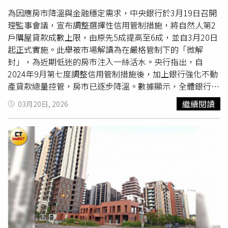
又再收緊剩3成，且無寬限期。然根據各大房仲與實價登錄
統計，六都新成屋近5年平均漲幅超過 50%，但高價住宅認
為因應房市降溫與金融穩定需求，中央銀行於3月19日召開
定標準卻10多年未配合大環境調整，引來業者不滿。房仲全
理監事會議，宣布調整選擇性信用管制措施，將自然人第2
聯會理事長王瑞祺以台中豪宅門檻4,000萬元為例，有人2年
戶購屋貸款成數上限，由原先5成提高至6成，並自3月20日
前購買時預售價3,800萬元，今年將交屋但房價增值已超過
起正式實施。此舉被市場解讀為在嚴格管制下的「微解
豪宅門檻，貸款成數被迫限制最高3成，等同立即要面對7成
封」，為近期低迷的房市注入一絲活水。央行指出，自
的自備款、也就是2,660萬元才能交屋，讓購屋人頭痛不
2024年9月第七度調整信用管制措施後，加上銀行強化不動
已。大台中不動產公會理事長蕭成忠就說，現在只要超過3
產貸款總量控管，房市已逐步降溫。數據顯示，全體銀行不
房，總價就會超過高價宅的門檻，所以3房、4房沒人要；台
動產貸款占總放款比率，已由2024年6月的37.6%高點，回
繼續閱讀
03月20日, 2026
中電梯別墅也幾乎都超過總價4,000萬元，但高額的自備
落至2026年2月的36.0%；不動產貸款年增率亦由9.4%降至
款，讓許多想三代同堂的家庭卻步，「央行不應該懲罰人口
3.7%，顯示資金過度集中房市的情況已有改善。此外，房
多的房型！」中南部不少新透天產品、電梯別墅也都觸及豪
價漲勢趨緩、交易量降溫，投機炒作情形也明顯減少。在此
宅線，貸款最高只能3成，造成換屋民眾卻步。（圖／業者
背景下，央行考量部分民眾申請第2戶貸款主要為自住或家
提供）即將出任世界不動產聯合會總會會長的龍寶建設董事
庭需求，決定適度放寬限制，減輕換屋族資金壓力，同時兼
長張麗莉即是血淋淋案例，她告訴CTWANT記者，龍寶在台
顧市場穩定。房市專家指出，雖僅放寬1成，但對需同時負
中近期交屋的案子，有近半戶數總價都超過台中豪宅貸款門
擔舊屋與新屋的族群而言，自備款壓力可望顯著降低，有助
檻，4年前買賣條件可貸款55%，現在降為3成，導致近3成
打破近期買賣雙方僵局。央行第七波信用管制微調重點。
的客戶面臨自備款不足。王瑞祺表示，這種案例在都會地區
（圖／央行提供）央行鬆綁救房市 2026年迎久違甘霖住商
很普遍，在此情況下，即使央行第二戶貸款略為鬆綁，仍難
不動產企劃研究室執行總監徐佳馨認為，此次理監事會議釋