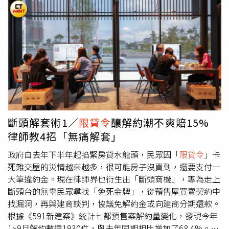
令。)(央行按兵不動！ 房市管制未鬆綁 景氣趨勢專家們全
注，全台房市熱賣狂漲，而
限貸令
去年9月底上路後至今逾
說了愈打愈高？ 10大行政區房價上漲逾一成 「這區」勁揚
一年，熱錢浪潮退，裸泳者逐漸浮現！尤其近年受科技題材
56.5%買房「這文件」談得差不多才能要？ 專家搖頭：沒拿
發酵案量增、房價飛的南二都，在今年投資族陸續退場後，
到前別出價
整體買氣趨緩，市場剩首購自住撐盤，「不追價、反殺價」
的態度，成交物件多轉向低總價物件，回歸基本面的價量調
整期，房價修正幅度也因而更明顯。反觀雙北雖同樣面對高
房價與限貸壓力，但因具備就業機會集中、人口紅利與剛性
需求穩定等因素，加上Q3北士科選址議題塵埃落定，不動
產市場相對穩健，整體市場支撐力仍相對充足。觀察六都
Q3各行政區漲幅表現，中南部跌幅較深，包括台中東區、
斷頭解套術1／
限貸令
釀解約潮不爽賠15%
高雄鼓山區均有逾1成跌幅，台南北區跌幅更超過2成，是六
律師教4招「無痛解套」
都下修最深的區域；然而，同期六都房價漲幅最高的行政區
也在台南，仁德區每坪均價從21.8萬元，上揚至26萬元，漲
政府自去年下半年起掐緊房貸水龍頭，民眾因「
限貸令
」卡
幅近2成，成為六都最抗跌的行政區！台灣房屋集團趨勢中
死難交屋的災情越來越多，很可能房子沒買到，還要支付一
心經理李家妮表示，台南房價出現兩區強弱分歧，主要是因
大筆違約金。現在律師界也衍生出「斷頭商機」，專為走上
購屋主力結構轉變，影響成交物件類型出現變化，北區屬於
斷頭台的無辜民眾尋找「免死金牌」，從預售屋買賣契約中
台南蛋黃核心，買氣長期以換屋族、置產族為主，不過在
限
找漏洞，再與建商談判，協議免解約金或向建商分期還款。
貸令
與房市景氣轉弱影響下，購屋族資金壓力明顯提高，有
根據《591新建案》統計七都預售案解約量變化，發現今年
意卡位精華區的購屋族轉向ＣＰ值較佳的「低總高齡屋」，
1~9月解約數達1930件，與去年同期相比增加了68.4%。其