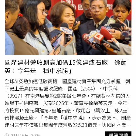
超越，去年新高創再越過甲山林成為全台第三大代銷。 奪
色與國際產業聚落優勢，近年包括輝達、鴻海、超微等科技
下季軍的新高創廣告，透過承接「推案王」寶佳建設的穩定
大廠及亞洲金融資產管理中心相繼布局，帶動高階科技就業
案源，2025年在房市逆風中突圍，接案總銷達805億元，年
人口與產業發展前景，吸引高資產族群積極卡位。此外，區
增近4成，指標案包括新北市新莊區180億元的「馥華之
內坐落多家國際級酒店，高端生活圈逐步成形，進一步推升
道」與泰山區130億元的「百達莊園」。去年甲山林也採讓
高端置產需求，讓亞灣區成為高雄豪宅市場的新聚落。而榮
利政策，董事長祝文宇表示，有讓利的案子都賣得不錯，但
登高雄豪宅王的「國城定潮」，規劃41層樓大坪數格局，從
因為有很多同業在抱怨，所以今年雖然會讓利，但適度讓利
建築外觀、公共空間、庭園景觀、營建管理到燈光設計，皆
可以賣得動就好。（圖／林榮芳攝）而退居第四名的甲山
邀集國際知名團隊操刀，並創業界先例，引進米其林星級餐
林，去年接案主要來自新北市新店區150億元的「寶鈺」及
廳，除地段紅利與景觀優勢外，品牌建商出品及產品稀有
國產建材營收創高加碼15億建爐石廠 徐蘭
三重區130億元的「市政帝寶」，總銷為686億元，年減逾4
性，對高資產客群而言更具吸引力，也成為創價關鍵。進一
英：今年是「穩中求勝」
成。月前，董事長祝文宇也坦言，銷售額自前年的千億滑落
步觀察，2025年五大豪宅成交單價表現，僅「國城定潮」
至約400億元，年減 200%，房市進入冷靜期、深度盤整
為年度唯一穩守6字頭的豪宅社區，其餘包括「皇苑御之
全球AI炙熱加速低碳商機，國產建材實業集團充分掌握，創
期，今年公司將持續「讓利換速度」。 今年甲山林百億級
苑」「遠雄THE ONE」及TWICE周子瑜曾入手的「雄崗信
下史上最高的年度營收紀錄。國產（2504）、中保科
指標大案包括新北市中和「左岸明珠」總銷380億元、泰山
義美術館」等指標豪宅，年度最高單價均落在5字頭，且皆
（9917）在南港展覽館2館舉辦旺年會，在總裁林孝信的大
「當代帝寶」總銷150億元、桃園龜山「AI都會城1、2期」
未突破社區歷史新高，整體成交單價走勢收斂。台灣房屋集
進場下拉開序幕，展望2026年，董事長徐蘭英表示，今年
總銷540億元，以及「新竹帝寶」總銷250億元，且親一色
團趨勢中心經理李家妮表示，2023~2024年，高雄豪宅交易
將投資15億元興建第2座爐石廠、啟用台中與汐止二廠2座
皆是自建案。據了解，今年甲山林全年推案規模雖上看
屢屢刷新房價天花板，美術館預售豪宅「御皇苑」頂樓戶，
預拌混凝土廠，「今年是『穩中求勝』，步步為營。」國產
1,500億元，但多數仍以自建案為主，外接案僅針對地段條
更於2024年以每坪84.72萬元，正式寫下高雄房價新紀元，
建材去年不僅繳出集團年度營收225.33億元、與國內本業年
件佳、產品定位清楚的案件才主動爭取，接案態度相對審
相較於前兩年的精彩程度，2025年豪宅市場氛圍明顯轉趨
度營收194.84億元，雙雙創下史上最高營收好成績，同時在
繼續閱讀
01月16日, 2026