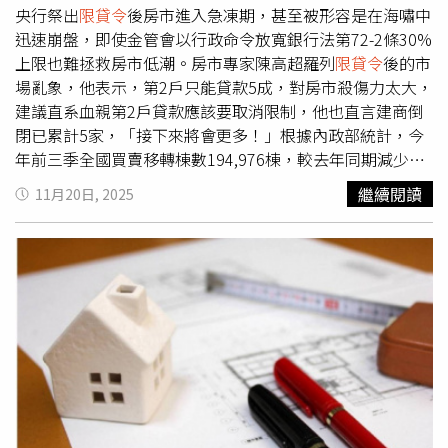
或工期違約，提出解除契約，甚至建商還可能需賠付買方違
是客戶個人條件被銀行認定償債能力不足、無法提供擔保品
央行祭出
限貸令
後房市進入急凍期，甚至被形容是在海嘯中
約金。第三種解套法，是依預售屋買賣定型化契約第6點第3
或保證人等，「歸責於是買方的問題」，直接要求客戶賠付
迅速崩盤，即使金管會以行政命令放寬銀行法第72-2條30%
項，主張面積誤差解約。吳奕綸表示，若確認土地面積、主
違約金解約。一位不願具名建商董座是少數願意讓客戶分期
上限也難拯救房市低潮。房市專家陳高超羅列
限貸令
後的市
建物或本房屋登記總面積誤差超過3%，買方可主張以此解
的建商，他告訴CTWANT記者，他的某一案有近半戶數總價
場亂象，他表示，第2戶只能貸款5成，對房市殺傷力太大，
除契約。要是建商置之不理，第四種解套法為主張建物瑕
都超過豪宅貸款門檻，4年前買賣條件可貸款55%，現在降
建議直系血親第2戶貸款應該要取消限制，他也直言建商倒
疵，吳奕綸表示，建商若有違法二工，或不動產說明書登載
為3成，導致有快3成的客戶面臨自備款不足。「客戶支持
閉已累計5家，「接下來將會更多！」根據內政部統計，今
不實，例如未記載漏水、嫌惡設施，購屋人可先向建商進行
我，我也善待客戶，所以依合約精神，通融他們協商分期2
年前三季全國買賣移轉棟數194,976棟，較去年同期減少
協商，再依民法第252條主張減免違約金及主張物之瑕疵解
年償還銀行貸款不足的缺口，但也因此被綁住了3、4億，資
28.1%，創下2017年以來新低；另根據財政部統計，今年1
繼續閱讀
11月20日, 2025
約，或減少價金等理由向法院提起訴訟。建商透露，曾碰到
金流需特別警慎。」該建商最後告訴記者，他真的對政策非
至8月房地合一稅只達345億元，年減21%，雙雙出現財政
不少在銀行貸款不順利的民眾，回過頭從驗屋或契約上找問
常非常氣餒，同時也很擔心此做法在新聞上曝光會遭到同業
缺口與產業蕭條市況。富比士網路科技公司今（20）日舉辦
題，以拖延交屋時間或協商免違約金解約。（圖／黃耀徵
壓力，會有更多原本可以自己想辦法籌錢的客戶，都要找建
「搶救！首購、換屋族
限貸令
崩盤效應」座談。執行長陳高
攝）不過這樣的做法，看在建商眼裡可能不是滋味，認為就
商分期付款。其中一名今年交屋超過700戶以上的建商也表
超表示，
限貸令
造成房市買氣急凍、購屋者賠錢出場、換約
是來「找麻煩的」。對此，吳奕綸無奈表示，購屋人、建商
示，確實碰到很多客戶拿定型化契約跟他們談判希望可以分
違約等等問題，也傳出建商倒閉消息，一系列實質傷害，都
其實都是
限貸令
政策下被波及的無辜者，不過若站在案件委
期付款，他直言，「定這條規定的，真的不知道腦子在想什
由購屋者承擔，一向有經濟火車頭工業之稱的房地產稅收，
託人角度，也僅能以「挑契約問題」的權宜方法來協助客戶
麼，我們又不是開銀行，沒有理由要做這件事啊！」並直指
也大幅銳減。富比士網路科技公司舉辦「搶救！首購購、換
無痛解約。至於未來打算買預售屋的民眾，吳奕綸建議在
這已違反公司法，是相當矛盾，但因為是政府公告的定型化
屋族
限貸令
崩盤效應」座談。（圖／林榮芳攝）他進一步指
「解除條約」上應做更詳細的解釋，目前常見解除條款看似
契約無法修改，新案簽約仍得繼續保留該條款。他分享他們
出，去年下半年祭出
限貸令
後，許多購屋人在政策「溯及既
保護買方，但實際上存在多個爭議點，像是未約定貸款期限
公司的做法，如果真的碰到客戶貸款有問題，會介入幫忙配
往」追殺下，出現換約甚至違約的亂象，像是已簽約者被告
及貸款成數定義、種類不明等，所以在條文上須留意約定貸
對到可貸款的銀行為止，能理解客戶的心情，所以都會個案
知申貸不到款，反而被要求補足現金；已有第2戶貸款的換