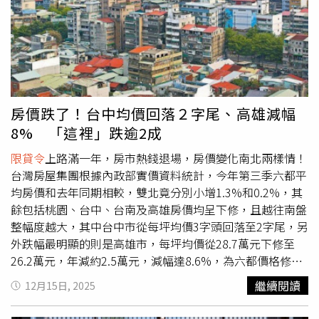
程回填點，由中央主導成立「土方銀行」，統一管理土方存
程延宕的情況雪上加霜，都是增加建商不可預期成本，對資
可能考慮到出口匯率問題，所以還是守住利率不放，這個外
入與提取，避免價格由少數合法土資場壟斷，「現在全台約
本規模較小的建商造成明顯壓力，萬一資金斷鏈，將引發爛
界應該可以理解。對於不動產信用管制部分，他說，前幾天
1.5萬家建設公司，卻只有140家合法土資場，這樣的市場結
尾潮。「這問題比打炒房、
限貸令
更嚴重、更棘手。政府不
看到央行最新統計數據，十月底建築貸款餘額年增率僅
構公平會也該介入看看。」在場幾位理事長語氣都相當激
趕快改進，真的快完蛋了！」北市建商聖得福建設預售案
0.01％，也就是在房市景氣低迷下，多數開發商根本不願買
動。劉守禮直言，過去幾波打房與土方新制，給業界的感受
「豐萃」近日雖舉行開工典禮，但執行長洪正雄即表示，現
地，也不願開工，導致建築貸款餘額將出現九年來首次負成
是「政策反覆且漠視信賴保護原則」，「前年9月19日宣布
在也只能先做假設工程、鄰房保護，邊觀望農曆年後土方政
長。賴正鎰提到，加上前11個月六大都會區建物買賣移轉棟
打房，隔天就實施，這種說改就改的做法，讓老百姓無所適
策的走向，看政府有沒有魄力把土方的事解決。591新建案
數合計為18萬4704棟，較去年同期年減26.1%，創下同期
房價跌了！台中均價回落２字尾、高雄減幅
從。」多位理事長共同示警，若土方新制不暫緩、最終處理
總編輯李忠哲提醒，土方之亂短期衝擊雖集中在建商、營造
新低之外，全台全年的買賣轉移棟數推估可能降至26.5萬棟
8% 「這裡」跌逾2成
場不補足，信用管制與豪宅貸款標準又持續凍結，營建業恐
及土方等上游業者，對消費者的直接影響看似有限，但若長
左右，台中台南跟高雄的房價已有降低。但其實很多自住的
迎來集體資金斷鏈，房市也將從目前的「量縮、價撐」走向
期無法有效解套，最終承擔代價的仍是購屋族。他回顧前幾
換屋族在貸款成數仍受到管制情況下，加上多家銀行房貸利
限貸令
上路滿一年，房市熱錢退場，房價變化南北兩樣情！
完全停滯，「最後市場沒人、沒量、沒流動，最後變成一灘
年「缺工缺料」戲碼，當時便是相關成本等費用，透過房價
率也創新高，來到2.6%至3.0%，購屋族群苦不堪言。賴正
台灣房屋集團根據內政部實價資料統計，今年第三季六都平
死水。」
轉嫁給消費者，導致一波房價上漲，如今很可能歷史重演，
鎰認為，在房市已明顯降溫的當下，建議央行在相關管制方
均房價和去年同期相較，雙北竟分別小增1.3%和0.2%，其
因此影響程度不容忽視。
面是否能再適度修正，包括央行豪宅
限貸令
，台北市房價
餘包括桃園、台中、台南及高雄房價均呈下修，且越往南盤
8000萬元房貸僅能貸到三、四成，且無寬限期，他建議認
整幅度越大，其中台中市從每坪均價3字頭回落至2字尾，另
定豪宅標準要上調到1億元；新北市7000萬元提高為8000萬
外跌幅最明顯的則是高雄市，每坪均價從28.7萬元下修至
元，台中則要從4000萬元上調為5000萬元；非六都地區
26.2萬元，年減約2.5萬元，減幅達8.6%，為六都價格修正
2200萬元則提高為3000萬元，同時取消限制開放第二戶的
幅度最大的城市，落以行政區而言，台南北區跌幅超過2成
繼續閱讀
12月15日, 2025
自住客貸款成數。讓自住或換屋族群可以貸到款，順利換
最甚，六都房價呈現「北穩南弱」。台灣房屋集團趨勢中心
屋；另外開發商的土建融成數應再拉高，並取消18個月開工
執行長張旭嵐表示，去年Q3以前房市受新青安貸款資金挹