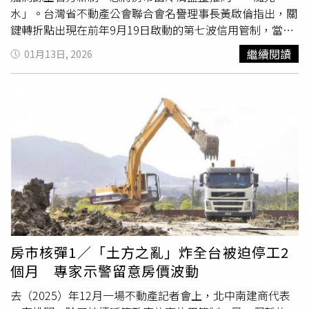
能可達到110萬公噸，不管是砂石或材料，希望能把混凝土
水」。台灣省不動產公會聯合會名譽理事長黃啟倫指出，關
的要件都備齊，大大發揮「材料為王」的多元優勢佈局。針
鍵轉折點出現在前年9月19日啟動的第七波信用管制，當時
對土方問題，她也提到，可以將廢棄物加上土石做成「再生
政府為抑制房價，對第2戶以上貸款成數、寬限期與核貸條
繼續閱讀
01月13日, 2026
混凝土」，用於假設工程或導溝。徐蘭英也提到，過去幾年
件祭出更嚴格限制。自去年央行祭出第7波選擇性信用管制
在台北港建立國家級TAF認證實驗室、廠區也開始導入先進
措施後，不只許多第2戶貸款換屋族被卡死，市場慘澹氛圍
的AI解決方案，現在繼續投資興建高端低碳的第二座爐石研
也讓沒有立即貸款需求的預售交易跟著量縮。（示意圖／
磨廠，為目前「精緻砂石、精緻粉體」創新先進製程，構築
CTWANT資料室）至今，許多購屋人在政策「溯及既往」追
最厚實的優勢基礎，減碳最高可達50％左右，讓國產建材集
殺下，出現換約甚至違約的亂象，像是第2戶貸款的換屋族
團掌握創新研發優質低碳混凝土產品。在市場的擴展方面，
面臨自備款從7成變5成，即使出售原屋切結書已延長18個
2026年啟用台中與汐止2座預拌混凝土廠，屆時集團擁有全
月，但房市仍急凍賣不出，同樣被要求補足貸款不足的現
台業界最多的28座混凝土廠，持續墊高營運動能。展望未來
金。「打炒房」卻讓以自住與換屋為主的實際需求也被一併
一年，徐蘭英強調，國產建材不僅自己邁向優質的低碳願
鎖死。「政府一直覺得就算房價有跌，也跌得不夠，因此不
景，近年更加速推動全建材集團綠色營運佈局，旗下的惠
放寬政策，但他們沒想到，現在不是跌不跌的問題，是根本
普、國宇建材、重置資源科技等關係企業也表現十分亮眼，
沒有人來看房子，房子想賣都賣不掉。」他說，成交量急凍
一起撐高集團營收，更力挺全台龐大低碳建設需求。2026
與來客數驟減，帶來的是實實在在的流動性風險。在他觀
房市核彈1／「土方之亂」炸全台被迫停工2
年也持續精進相關先進研發進程，推出具有競爭力的低碳相
察，央行與主管機關只盯著價格曲線，卻忽略了市場資金與
個月 專家示警留意房價波動
關產品，為國產建材厚植營運優勢，繼續蟬聯「史上雙高」
交易鏈條的斷裂，「你不能把自己考慮不周全的後果，都讓
的好成績。
業者承擔。」土方政策就是一例。全流向管制、GPS、聯單
去（2025）年12月一場不動產記者會上，北中南建商代表