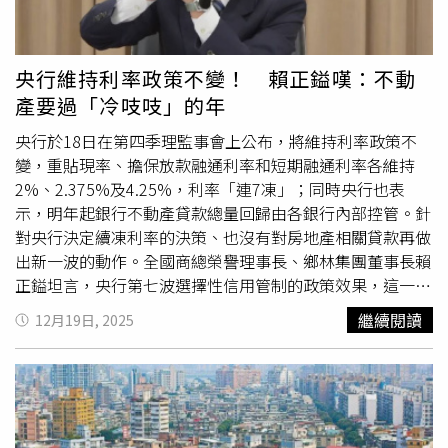
期，讓業者有時間調整。「現在是最終處理場所不足、GPS
沒挖的、挖到一半的都停工動不了！」「價錢目前一方
工料成本上升，價格具剛性支撐。「現在讓利是為了應對景
裝不完、系統還會當機，卻要我們照表操課，這對任何一個
2000、3000元都有人喊，但應該都是喊爽的，目前普遍停
氣回檔，等房價恢復漲勢，就不會再讓。」祝文宇語氣堅
企業來說都是無法承受之重。」土方之亂除讓營建成本大漲
運。」台南一位匿名建商就表示，業者大多都在觀望中，預
定，但也坦承「已經有不少同業在罵」，因此明年讓利幅度
央行維持利率政策不變！ 賴正鎰嘆：不動
外，開挖中的工地貿然停工，也存有工地擋土設施坍塌的隱
計2月農曆年後態勢明朗才會重新報價，廠商只告知「要
不再擴大，以「適度讓」為原則。祝文宇進一步分析，今年
產要過「冷吱吱」的年
憂，業者呼籲政府正視土方之亂帶來的影響。（圖／林榮芳
等」，所以他的工地也被迫停工2個月，「利息幾百萬要自
房市已盤整一年多，買盤多觀望，市場關鍵在於「願意讓
攝）針對土方本質，台南不動產開發公會名譽理事長郭建志
己吞！現在土方市場很亂！」目前正在進行土方工程的工
利」。只要價格夠吸引，成交自然回升。愛山林今年起率先
央行於18日在第四季理監事會上公布，將維持利率政策不
則幫大家科普，營建剩餘土石方多半是可再利用的土壤與砂
地，因挖出來的廢土沒有業者可清運，所以工程被迫暫停；
採低價策略，帶動多案銷售超前進度。他認為，具土地成本
變，重貼現率、擔保放款融通利率和短期融通利率各維持
石，是重要建材資源，與營建廢棄物本質不同，後者才是需
還沒開工的工地，也都因此先暫緩。（示意圖／報系資料
優勢且願意調整價格的建商，將率先在盤整市況中突圍。根
2%、2.375%及4.25%，利率「連7凍」；同時央行也表
要被嚴格控管、避免亂倒，「政府用營建廢棄物的態度來對
庫）台中、高雄都有工程的立穩營造董事長陳舜智也說，土
據法說資料，愛山林今年前3季合併營收94.5億元，稅後純
示，明年起銀行不動產貸款總量回歸由各銀行內部控管。針
待營建剩餘土石方，是完全不對的！」他指出，過去建商挖
方場收容量不足，所以業者連報價都不敢報，「也就是說，
益6.3億元，每股純益0.68元。展望明年，公司計畫推案
對央行決定續凍利率的決策、也沒有對房地產相關貸款再做
出的乾淨土資源，可以賣給低窪地、道路做為回填使用；如
連申報開工程序都無法作業，會處於停工狀態；而已申報開
2,091億元，重心轉往可自主定價的內部案，以靈活讓利加
出新一波的動作。全國商總榮譽理事長、鄉林集團董事長賴
今卻變成建商挖出來的土要先花錢載走，完工後再花錢買土
工的工地，現況亦無法出土而導致停工。」勤美建設董事長
速去化。祝文宇最後強調，央行第七波信用緊縮確實抑制買
正鎰坦言，央行第七波選擇性信用管制的政策效果，這一年
回填，「邏輯完全顛倒」。桃園市不動產開發公會理事長周
林廷芳直言，目前壓力最大的正是都市更新案。有些案件住
氣，「但資金並未消失，只是轉向股市與商用不動產。」他
來已經反映在建築貸款與土地市場上，房價也出現明顯下
繼續閱讀
12月19日, 2025
鑫世進一步解釋，例如深開挖工地表層30、50公分可能有
戶已遷出，也已完成拆除，卻因土方去化困難、造價大幅上
認為，房市將持續「分流」，公司將以價格彈性與現金回收
修，原本期待會再檢討並放寬自住及換屋族群的貸款成數，
植被與雜物，但以下多半是乾淨原土，可用於地質改良或再
漲，導致營造廠不敢動工，「拆也拆了，卻蓋不下去，才是
為核心策略，邊賣邊看、邊調整，以讓利穩住現金流、守住
但如今央行仍不動如山，看來不動產的上下游相關業者都要
生建材，部分地區的礫石層土方甚至具有經濟價值，「政府
真的麻煩！」此外，通常都更案都會給予地主拆遷安置費，
景氣底部。
過個「冷吱吱」的年。賴正鎰指出，這週是全球超級央行
應該思考如何回收再利用，而不是一律當成廢棄物管理」。
直到完工。林廷芳指出，建築業缺工，現在沒有40個月以上
週，有十幾個國家央行陸續宣布利率政策，大多數央行不是
他們建議，台灣身為海島國家，理應廣設填海造陸與公共工
沒辦法交屋，搬遷補償費比以前多了10個月，土方之亂讓工
維持現狀就是降息，僅日本央行極有可能宣布升息，但台灣