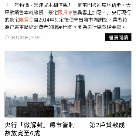
拋售，成本問題讓價格難以下修，建商只會轉而以高規格裝
「十年物價、營建成本翻倍飆升，豪宅門檻卻原地踏步，大
潢或贈品維持售價競爭力。新聯陽代銷董事長王志祥也提到
坪數銷售本就緩慢，豪宅
限貸令
無異雪上加霜。」央行現行
若消費者有購屋需求，又遇上合適格局產品，就該果斷進
的豪宅
限貸令
自2014年訂定後便未曾隨市場調整，業者認
場，「等房價跌到底」可能永遠等不到那個點。王志祥也進
為已嚴重壓縮消費者的購屋門檻。圖為央行總裁楊金龍。
一步說明，若現金充裕、有馬上入住的需求，建議可選成
（圖／報系資料庫）根據實價登錄發現，近半年台北市億級
繼續閱讀
04月04日, 2026
屋；預售則適合分期付款，彈性更高。不過，優質成屋庫存
豪宅屢傳賠售交易，去年9月，捷運東門站附近的「璞園信
有限，以雙北來說，好地段、座向、格局早已在預售階段就
義」低樓層戶，以1.58億元轉售，與2013年入手時相比，
被搶光，其實買預售比較能確保拿到心儀產品，存錢負擔也
帳面虧損超過600萬元；今年1月，松江路的「華固松疆」
相對輕鬆。甲山林董事長祝文宇也表示，房地產不像股票、
低樓層戶以1.28億元成交，也比2014年買進時少了350萬
黃金或加密貨幣，一天內從未出現10%漲跌紀錄，其穩定性
元。台灣房屋趨勢中心執行長張旭嵐觀察，賠錢賣的豪宅交
在世界局勢混沌不明、低利率環境下，成為資產保值、抗通
易主要有「社區規模小」、「缺乏隱密性」、「中低樓層
膨的標的。甲山林也特別設置房地產理財中心，協助民眾掌
戶」3大共同點，不過確實因近年政府打房，對於高總價住
握正確購屋、財務、稅務等理財資訊。總結來看，政府鬆綁
宅祭出諸多限制，包括高總價宅貸款成數降為3成、法人購
房貸成數開啟買氣復甦，但房價仍有堅挺無跌勢的理由支
買住宅採許可制，都大幅限縮了高資產族購買豪宅的意願和
撐。專家與業者認為，現在自住需求主導市場，搭配誠意售
靈活性。事實上，央行於2014年起修訂對高價住宅的認定
價策略，正是換屋族與首購族布局的不二時機，建議有需求
標準，凡台北市總價7,000萬元、新北市6,000萬元、其他地
的民眾盡早評估自身財務，把握這波轉機。
區4,000萬元以上之住宅，凡「鑑價或買賣金額」碰觸門
央行「微解封」房市管制！ 第2戶貸款成
檻，貸款額度便受到限制，原本可貸4成，2024年9月20日
數放寬至6成