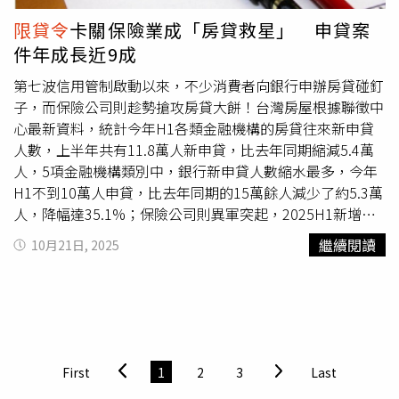
款期限、貸款為成交總價的貸款成數，且不包括信用貸款或
處理，不會扣延遲交屋的利息，但也絕對不可能讓客戶分
屋族，即使切結書已延長18個月，但房市仍急凍賣不出，同
限貸令
卡關保險業成「房貸救星」 申貸案
保證人貸款，避免日後爭議。
期。他也表示，就算客戶強硬到要申訴或提告，也是耗費時
樣被要補足現金；此外，央行將都更危老貸款計入「不動產
件年成長近9成
間和金錢，在他們溫柔且堅定的態度下，最後都會願意妥
集中度」額度管控，所以水龍頭並沒有大開。他也舉出真實
協，「我們會以軟硬兼施的車輪戰，陪伴客戶完成履約交
案例，女兒幫媽媽買了總價2000萬元的房子，原本預期貸
第七波信用管制啟動以來，不少消費者向銀行申辦房貸碰釘
屋。」不動產協進會理事長張麗莉就表示，要建商讓客戶分
款8成，在
限貸令
後被迫貸款降至5成，即將交屋的她，必須
子，而保險公司則趁勢搶攻房貸大餅！台灣房屋根據聯徵中
期償還的風險高，因為房子已經過戶，若是碰到客戶事業不
補足中間的3成、600萬元現金，但她一時也拿不出來，建
心最新資料，統計今年H1各類金融機構的房貸往來新申貸
順，日後無法償還欠款，想向客戶提告返還金額，力度也不
商還要她繳交總價的5%交屋款，原本是一片孝心，現在卻
人數，上半年共有11.8萬人新申貸，比去年同期縮減5.4萬
夠，因為只能是排在銀行後的第二順位。 不動產建築開發
面臨被斷頭的風險。同為出席分享的律師吳奕綸也提到，他
人，5項金融機構類別中，銀行新申貸人數縮水最多，今年
公會全聯會理事長楊玉全則認為，該條款訂定背景是當時市
的事務所客戶「也被斷了好幾顆頭」，當初買的時候預期能
H1不到10萬人申貸，比去年同期的15萬餘人減少了約5.3萬
場上部分賣方於廣告上以「保證」或「承諾」一定貸款成數
貸款7、8成，但
限貸令
公布後要貸款時，受到貸款成數的限
人，降幅達35.1%；保險公司則異軍突起，2025H1新增申
方式招攬與提高消費者購買意願，才順應出現的條款內容，
制。據他了解，貸款額度還是集中在大建商，因此大建商不
貸人數達3813人，年增86.2%，將近9成，是業績成長最亮
繼續閱讀
10月21日, 2025
並非只要買方房貸成數出現缺口，賣方即有義務處理該差
會倒，他認為，政府用
限貸令
方式打房價，實際上房價只會
眼的金融機構。台灣房屋集團趨勢中心執行長張旭嵐表示，
額，且岀現缺口情形，與金融機構授信管理、申貸者個別條
越打越高。陳高超也發現，溯及既往政策，使得房地合一稅
銀行新申貸人數減少，除了整體買氣較去年萎縮外，央行不
與2023年地政三法(平均地權)之後，使轉售兩難；高價住宅
件密不可分，除非廣告或契約有該項承諾，否則不應由賣方
動產放款總量管制、提升存款準備率、財金部會金檢、銀行
也遭無妄之災，雙北以外4000萬元房屋限縮貸款，過去
承擔。楊玉全認為，民眾在預售屋簽約時並無
限貸令
管制存
法72-2條等約束，都讓銀行對房貸業務的承作更加保守，使
4000萬元以下房屋，因房價上漲反而被列入高價住宅限
在，
限貸令
回溯條款，已違反「信賴保護原則」，產生很大
今年全體銀行的新申貸情況，遠遜於第七波信用管制之前。
縮。他認為，第2戶只能貸款5成，對房市殺傷力太大，有許
交易糾紛與民怨。（示意圖／CTWANT資料室）楊玉全也表
隨著銀行申貸難度提高，亟需資金活水的消費者，也轉向其
First
1
2
3
Last
多人其實是有家族自用需求，建議直系血親第2戶貸款應該
示，另一爭議是迄今未能明確指出該差額屬於建商「分期付
他金融機構辦理房貸。根據聯徵中心的數據，從
限貸令
開始