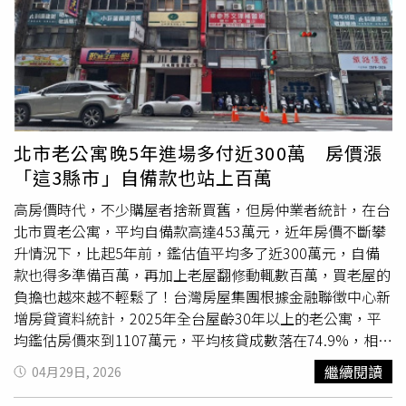
有30億元，所以當然要繼續投資，但是很謹慎，一定要精華
與契稅。此外，因房價漲幅有感，長輩為減輕年輕人購屋壓
地段。而信義區土地每坪以611萬元高價買進，他表示，
力，會利用每年贈與免稅額提早進行資產配置，或因應囤房
「信義區完整土地已經很稀少、沒地了，基地雖小，但面對
稅、二戶
限貸令
等措施頻繁轉移房產，以優化家族資產佈
3200松德公園，有信心創造價值。」此外，華固在新店也
局。市場冷靜法拍量不增反減儘管市場冷靜，房市並未出現
有超級大案積極籌備中，總銷518億元「正大案」，最快年
「斷頭潮」。統計顯示全台第一季拍賣移轉棟數僅768棟，
底或明年上半年拿到建照。
為近十年次低。賴志昶表示，法拍量不增反減的主因是全台
經濟與金融市場發展穩健，且近年房產漲幅大，屋主遇資金
北市老公寓晚5年進場多付近300萬 房價漲
困難多能順利轉手甚至獲利結案。加上金融機構具備債務協
「這3縣市」自備款也站上百萬
商機制，使得流落法拍市場的物件相對稀少。繼承隱藏成本
與高額稅率住商不動產企劃研究室執行總監徐佳馨提醒，
高房價時代，不少購屋者捨新買舊，但房仲業者統計，在台
「等房族」已成房市主力，但傳承老舊公寓或透天需負擔高
北市買老公寓，平均自備款高達453萬元，近年房價不斷攀
額修繕費。更重要的是，若繼承物件屬早期入手，未來轉售
升情況下，比起5年前，鑑估值平均多了近300萬元，自備
時取得成本將依較低的評定現值認定，導致帳面獲利驚人，
款也得多準備百萬，再加上老屋翻修動輒數百萬，買老屋的
屆時恐面臨高額稅賦。徐佳馨強調，民眾務必提前精算稅負
負擔也越來越不輕鬆了！台灣房屋集團根據金融聯徵中心新
並預留稅源，才能圓滿承接長輩心意。「股漲房必漲」神話
增房貸資料統計，2025年全台屋齡30年以上的老公寓，平
破滅？ 專家揭秘分化循環：結構已改變天母捷運有譜？ 在
均鑑估房價來到1107萬元，平均核貸成數落在74.9%，相較
地房仲：這區有望「漲」聲響起「貸房入股」成新常態？
5年前縮水約2.8個百分點，換算自備款成數也已提高至約2
繼續閱讀
04月29日, 2026
達人警示：槓桿斷裂恐釀連鎖崩盤
成5。以目前房價水準推算，想買老公寓平均自備款約需要
277萬元，相較5年前增加了74萬元，意味著買家這5年來，