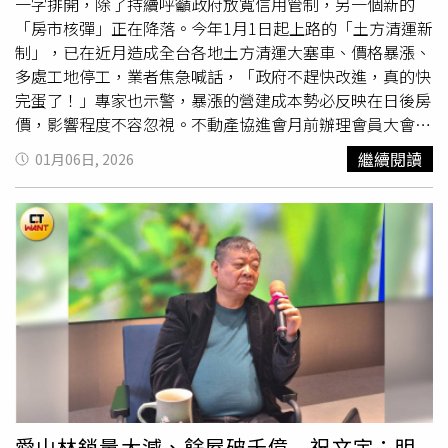
制度原本是為了杜絕亂倒與環境污染，但在最終處理場不
一字排開，除了持續呼籲政府放寬信用管制，另一個新的
足、配套未完備的情況下，反而推升營建成本、卡死工期，
「房市核彈」正在降落。今年1月1日起上路的「土方清運新
讓房價更難下修，「很多政策看似打房，結果只是助漲成
制」，已在近月造成全台各地土方清運大塞車、價格暴漲、
本。」業者也反映，高價住宅貸款認定標準已多年未調整，
多處工地停工，業者焦急喊話，「政府不趕快改進，真的快
雙北以外地區總價4000萬元以上即認定豪宅，讓中南部不
完蛋了！」專家也示警，暴漲的營建成本勢必反映在日後房
少新透天產品貸款只能3成，造成換屋民眾卻步。（圖／業
價，影響程度不容忽視。不動產協進會月前辦理會員大會，
者提供）多位理事長也點名，豪宅認定標準長期未滾動調
龍寶建設董事長張麗莉(左3)、勤美集團董事長林廷芳(右
繼續閱讀
01月06日, 2026
整，是另一個扭曲市場結構的關鍵因素。大台中不動產開發
3)、將捷集團總裁林長勳(前)、連雲建設總經理蔡漢霖(右2)
公會理事長蕭成忠表示，他11年前蓋透天電梯別墅時，營建
等代表反映「土方之亂」全台受影響。（圖／林榮芳攝）
成本每坪約8~9萬元，如今已拉高到至少15萬元以上，中間
「全台各地都因土方清運成本暴漲，甚至有錢也處理不了，
差距超過6萬元，但雙北以外高價住宅4000萬元的貸款門檻
建商都不敢貿然開工，甚至有營造廠必須調整合約成本約3
從未改變，「成本一路漲，規定卻一成不變，等於把市場全
成以上。」不動產協進會理事長、龍寶建設董事長張麗莉，
部壓死在一個舊標準！」他舉例，中南部很多三代同堂的三
與勤美集團董事長林廷芳、將捷集團總裁林長勳、連雲建設
明治世代，長輩通常腳都不行，所以一定需要電梯別墅，但
總經理蔡漢霖……等多位建築界代表向政府喊話，他們擔
這類產品幾乎超過4000萬元以上；都會區大樓也是壓在
憂，不只多出的營建成本將堆疊房價，目前已有同業出現停
4000萬元內，結果變成全部都是蓋2房、3房，反而有老人
工狀況，若政府遲遲拿不出對策，將帶來比信用管制更可怕
家要照顧的，變成要買2間房子來拼湊，卻又變成第2戶，
的骨牌效應。中央於去年5月修正「營建剩餘土石方處理方
「極其不合理也不人道！」台南市不動產開發公會理事長宋
案」，並於去年8月核定，要求清運車輛加裝GPS即時追蹤
育豪也指出，豪宅
限貸令
實施至今，貸款成數僅剩3成，這
定位，以及改用電子聯單取代紙本，強化土方全流向管制，
愛山林銷量大減、餘屋破千億 祝文宇：明