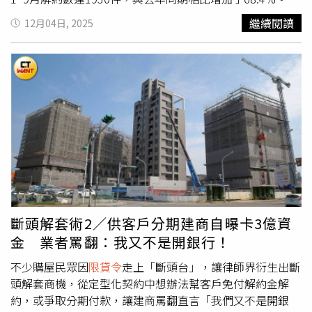
取代「高單價新屋」，因此平均房價明顯下降，在房價基期
中台中及台南解約數量皆是去年同期的1.4倍及1.5倍，台北
繼續閱讀
12月04日, 2025
較高的區域，相對更明顯。不過也有不少區域逆勢上揚，李
市則是增幅89.1%、桃園市78.2%。《591新建案》總編輯
家妮表示，反觀六都最抗跌行政區，多集中於蛋白區，如台
李忠哲觀察，除了適逢交屋潮高峰，解約數相對較多，也有
南仁德、台中梧棲、高雄小港、新北土城等區，相較於蛋黃
些民眾確實因房貸卡關選擇解約，尤其是持有多戶且財務槓
區的高門檻和蛋殼區的低機能，蛋白區兼具房價親民、機能
桿太高的族群，一旦貸款成數等條件不如預期，又不願或無
實惠，如區域具備帶動換屋與剛性需求湧入，反而能在景氣
法拿出更多現金補足自備款，就會選擇認賠殺出，使得整體
收斂環境下，抵禦盤整期衝擊，展現更強的補漲力道。
解約數較去年直線上升。推估準備斷頭的、還在協商中的，
數量難以估計。一位新北謝小姐就即將成為斷頭戶之一。她
於2023年底為年邁母親買進總價約2,000萬元預售屋，原代
銷表示可貸款8成；孰料，去年9月央行宣布第2屋貸款只能
貸5成，讓名下已有房貸的她頓時傻眼，自備款整整比原先
規劃多出600萬元，此時建商也向她催繳總價5%、100萬元
的交屋款，她積極籌錢也籌不足700萬元。「我們事務所(客
斷頭解套術2／供客戶分期建商自曝卡3億資
戶)也被斷了好幾顆頭！」康克爾國際法律事務所律師吳奕
金 業者罵翻：我又不是開銀行！
綸就直言，目前市場上房貸孤兒確實很多，因銀行核貸金額
與簽訂合約時預期的貸款成數有落差，又無法短時間籌措到
不少購屋民眾因
限貸令
走上「斷頭台」，讓律師界衍生出斷
足夠的資金，被迫走上解約。吳奕綸原專攻智慧財產類的訴
頭解套商機，從定型化契約中想辦法幫客戶免付解約金解
訟案件，因越來越多購屋人找他求援，現在也幫被
限貸令
打
約，或爭取分期付款，讓建商罵翻直言「我們又不是開銀