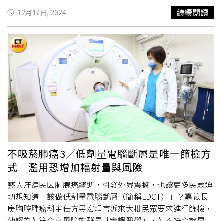
30%以下，部分患者甚至只剩1成。若能及早治療，差異就
繼續閱讀
12月17日, 2024
如同天與地一般懸殊。因此早期發現症狀更加重要，國健署
表示，大腸癌早期無明顯症狀，建議有瘜肉、大腸癌家族史
或飲食、作息較不健康、排便習慣不正常的民眾，應提早關
注自己的腸道健康。另外，若身體出現以下7症狀超過2周以
上，應儘速就醫請醫師檢查：大便中有血、大便中有黏液、
排便習慣改變 (一下子腹瀉，一下子便秘)、大便變細小 、
經常性腹瀉或便秘、體重減輕 、不明原因貧血。國健署指
出，大腸癌主要是由大腸內的腺瘤瘜肉癌化所造成，因此，
如能早期發現腺瘤瘜肉予以切除，可以減少大腸癌的發生，
每一至二年糞便潛血篩檢約可下降18%至33%的大腸癌死亡
率。為降低發生率及死亡率，國健署吳昭軍署長提醒，50-
74歲民眾每
2年1次
免費定量免疫法糞便潛血檢查，經實證
不吸菸肺癌3／低劑量電腦斷層是唯一篩檢方
研究，每2年定期篩檢可降低29%晚期大腸癌發生率與35%
式 濫用恐增加輻射量與風險
死亡率；又癌症篩檢資料顯示，大腸癌篩檢結果為陽性者，
每2人就有1人有大腸瘜肉，每20人就有1人有大腸癌，鼓勵
藝人汪建民因肺腺癌驟逝，引發外界震撼，也讓更多民眾迫
民眾進行糞便潛血檢查，檢查結果如為陽性，務必到醫療院
切想知道「該做低劑量電腦斷層（簡稱LDCT）」？嘉義長
所進一步確認，絕不要錯過黃金治療期。
庚胸腔腫瘤科主任方昱宏坦言近來大批民眾要求進行篩檢，
他認為若符合高風險族群是「實證醫學」，若不符合就是