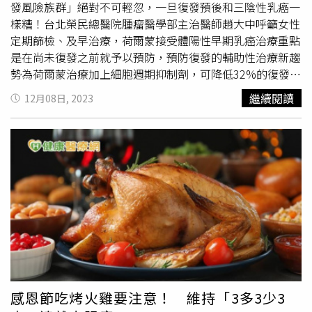
房、金屬業、冶礦業、石棉業或曝露於放射線下環境的人，
發風險族群」絕對不可輕忽，一旦復發預後和三陰性乳癌一
也可能提高罹患肺癌機率，若有任何肺部健康的疑慮，請務
樣糟！台北榮民總醫院腫瘤醫學部主治醫師趙大中呼籲女性
必主動安排LDCT檢查，也不需太過於恐慌偽陽性，只要聽
定期篩檢、及早治療，荷爾蒙接受體陽性早期乳癌治療重點
從醫師建議定期安排後續追蹤，才能有爭取黃金治療的時
是在尚未復發之前就予以預防，預防復發的輔助性治療新趨
間。
勢為荷爾蒙治療加上細胞週期抑制劑，可降低32%的復發風
險，效果顯著。乳癌是台灣女性最好發的癌症，近30多年來
繼續閱讀
12月08日, 2023
發生率持續上升，台灣每年新增約1萬5千名患者。根據國健
署最新十大癌症顯示，乳癌發生年齡中位數為57歲，較全癌
症年齡中位數（64歲）更早發生。當心這些特徵有高復發風
險 一旦捲土重來就難纏！乳癌依據荷爾蒙接受體
（ER/PR）以及第二型人類表皮生長因子接受體
（HER2），分為多種亞型，每一型之臨床特徵、存活率和
治療策略各不相同。其中，最大宗為荷爾蒙接受體陽性
（HR+,HER2-）占約6成。一般認為荷爾蒙接受體陽性早期
乳癌預後較佳，但若是高復發風險族群，其預後與惡名昭彰
的三陰性乳癌一樣棘手，不可不慎。 趙醫師說明，乳癌亞
型中的管腔B型患者儘管是荷爾蒙接受體陽性，但復發風險
比較高，無論管腔B1型或管腔B2（三陽性）型都比管腔A型
感恩節吃烤火雞要注意！ 維持「3多3少3
預後差。其中荷爾蒙接受體陽性早期乳癌患者中的高復發風