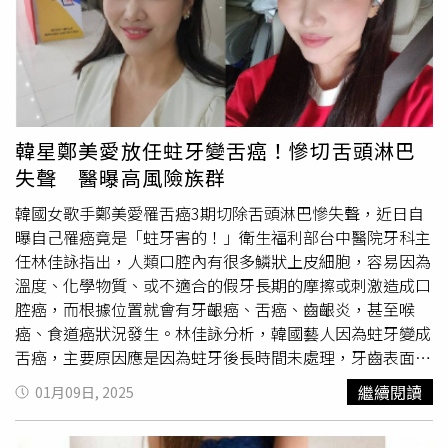
黛瑪璉內衣組【乳妳同行】l 活動時間：2025/4/12(六)、
檢，是維護乳房健康的關鍵。過去傳統開刀手術切除乳房腫
4/13(日) 12:00-18:30l 地點：台中文心森林公園l 現場衛
瘤，患者往往會擔心疤痕過大或乳房變形，影響乳房外觀而
教諮詢、乳房腫瘤體驗，加入佐登妮絲官方LINE，獲得扭
遲遲不願進行手術，新式的「真空輔助連續乳房切片微創手
蛋代幣抽獎，帶走精美禮物。
術」（VABB, Vacuum-Assisted Breast Biopsy）目前已成
為乳房良性腫瘤的主流治療方式。「真空輔助連續乳房切片
微創手術」完整切除、縮小傷口 三類型患者適用「真空輔
韓星鄭美愛放任蛀牙變舌癌！慘切舌頭淋巴
助連續乳房切片微創手術」結合超音波影像導引可精準定
失聲 醫曝高風險族群
位，利用真空抽吸及切片針，將良性腫塊抽吸出來，兼具診
斷與治療功能，傷口從傳統手術的2至5公分縮小至0.3至0.5
韓國女歌手鄭美愛罹舌癌3期切除舌頭淋巴慘失聲，近日自
公分，術後的疼痛感大幅下降，患者隔天即可恢復日常生
曝自己罹癌竟是「蛀牙害的！」衛生福利部台中醫院牙科主
活。黃星華強調，「過去穿刺檢查只能取得部分組織，但真
任林佳詠指出，人類口腔內有很多鱗狀上皮細胞，容易因為
空輔助連續乳房切片微創手術可以完整切除腫瘤，對於三公
溫度、化學物質、或不適合的假牙長期的摩擦或刺激造成口
分的腫瘤，九成以上可切除乾淨，同時減少誤診風險。」
腔癌，而根據位置就會有牙齦癌、舌癌、齒齦炎，甚至喉
「真空輔助連續乳房切片微創手術」主要適用於三類型患
癌、食道癌狀況發生。林佳詠分析，韓國藝人因為蛀牙變成
者，包含有良性腫瘤、乳房異常鈣化病灶需進一步檢查，或
舌癌，主要原因應是因為蛀牙後長時間未處理，牙齒表面變
是影像檢查結果可疑，但穿刺無法確診者。其中乳房良性腫
得很尖銳，加上牙齒上面會有細菌孳生，尖銳牙齒反覆摩擦
繼續閱讀
01月09日, 2025
瘤，像是乳房纖維腺瘤、乳房葉狀瘤、乳房內乳突瘤、扁平
後對上皮細胞產生反覆刺激，而出現癌化症狀。衛生福利部
上皮增生、複雜性囊腫五種類都適合採用此新型微創手術，
台中醫院牙科主任林佳詠指出，如果發現口腔經常因不合試