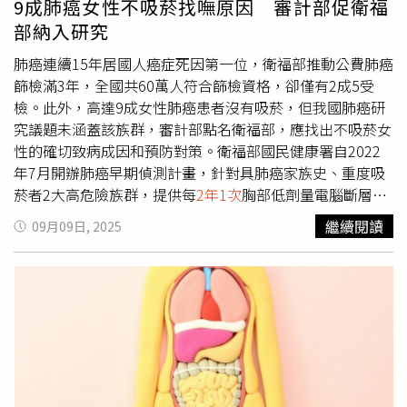
9成肺癌女性不吸菸找嘸原因 審計部促衛福
這113年間約為25次中的1次。其中1例便是2011年「東日
部納入研究
本大震災」，其主震前2天曾在附近發生芮氏規模7.3的地
震。三陸沖附近的日本海溝，是東日本大震災期間仍未滑動
肺癌連續15年居國人癌症死因第一位，衛福部推動公費肺癌
解離的斷層殘存區域。政府推估，若該區域發生最大級別的
篩檢滿3年，全國共60萬人符合篩檢資格，卻僅有2成5受
大地震，其規模可能達到芮氏9.1，甚至超過「東日本大震
檢。此外，高達9成女性肺癌患者沒有吸菸，但我國肺癌研
災」。另一方面，在千島海溝沿線，自「十勝沖地震」
究議題未涵蓋該族群，審計部點名衛福部，應找出不吸菸女
（Tokachi-Oki Earthquake，1952、2003）以來，芮氏8的
性的確切致病成因和預防對策。衛福部國民健康署自2022
大地震不斷重複發生。近年於北海道太平洋側沿岸發現的海
年7月開辦肺癌早期偵測計畫，針對具肺癌家族史、重度吸
嘯沉積物顯示，該區域平均每約340至380年發生1次芮氏
菸者2大高危險族群，提供每
2年1次
胸部低劑量電腦斷層
8.8以上的大地震。上1次發生於17世紀，目前已過約400
（LDCT）篩檢。截至2024年底，累計投入經費6.5億元，篩
繼續閱讀
09月09日, 2025
年，因此被認為情勢相當危急。日本氣象廳表示，根據過往
檢15.9萬人，追蹤至今年1月確診肺癌2026人。審計部決算
案例，發布此類注意情報的頻率大約為「每
2年1次
左右」。
報告指出，國健署推估符合篩檢資格者共60萬人，僅有2成
此外，該注意情報並非大地震發生時的預先通知訊號。另據
5民眾受檢，且2023及2024年篩檢確診肺癌者各約800人，
《TVBS》報導，前中央氣象局地震中心主任郭鎧紋說明，
相較於2019年到2022年每年新診斷1.7萬名患者，不及1
1％的機率雖稱不上非常高，但過去的經驗仍讓人警惕，例
成，要求衛福部強化肺癌篩檢量能。另外，全國肺癌標準化
如311「東日本大震災」前，震央附近在3天前曾發生規模
發生率在過去20多年期間增幅達6成。國健署曾分析，台灣
7.3的地震，當時普遍以為那就是主震，沒想到竟只是前
女性肺癌標準化發生率呈現上升趨勢。每年新增約1.8萬名
震，3天後便引發規模9的311強震，使原本的「主震變前
肺癌患者中，男女比例幾乎各半，其中有7成患者不吸菸，