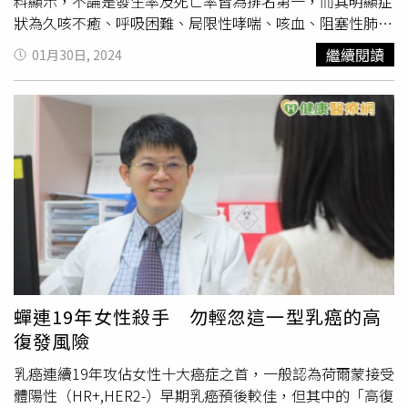
查，假如糞便潛血呈現陽性，需立刻照大腸鏡，千萬不要以
料顯示，不論是發生率及死亡率皆為排名第一，而其明顯症
為「沒症狀」就不在意。「本來檢查就是在沒有症狀時趕緊
狀為久咳不癒、呼吸困難、局限性哮喘、咳血、阻塞性肺炎
檢查，當有問題趕快把早期病灶抓出來，不要等到有這些症
等等，不過若發現有上述明顯症狀才去就醫檢查，並確診為
繼續閱讀
01月30日, 2024
狀才去做，通常比較晚了。」
肺癌時，多半已經是進入到晚期階段。在最近，就有網路傳
言指出，發現「杵狀指」可能代表罹患肺癌，而沈彥君醫師
則解釋，「杵狀指」是肢端末梢肥大的現象，常造成甲床跟
指節的角度變形，其發生原因目前主要認為與「心肺」相關
疾病造成之身體缺氧、「消化系統」疾病有關，所以並非出
現「杵狀指」就一定是罹患肺癌，而是當出現「杵狀指」
時，需多加留意背後原因之一可能就與肺癌有關。沈彥君醫
師進一步表示，早期肺癌的症狀幾乎不明顯，常常是沒有症
狀，僅少數因腫瘤發生位置緊靠氣管或支氣管，因病灶壓迫
產生咳嗽，才有機率因久咳不癒而發現早期肺癌。對此，沈
彥君醫師也提醒，低劑量電腦斷層檢查（LDCT）作為早期
發現肺癌的篩檢工具，且自民國111年7月1日開辦肺癌早期
蟬連19年女性殺手 勿輕忽這一型乳癌的高
偵測計畫，針對規定年齡階層中，具肺癌家族史及重度吸菸
復發風險
史之兩大高風險族群，提供
2年1次
的免費LDCT肺癌篩檢。
另外，沈彥君醫師強調，曾經罹患肺結核或其他肺部慢性發
乳癌連續19年攻佔女性十大癌症之首，一般認為荷爾蒙接受
炎性疾病者，抑或是長期位處易致癌環境如通風不良油煙廚
體陽性（HR+,HER2-）早期乳癌預後較佳，但其中的「高復