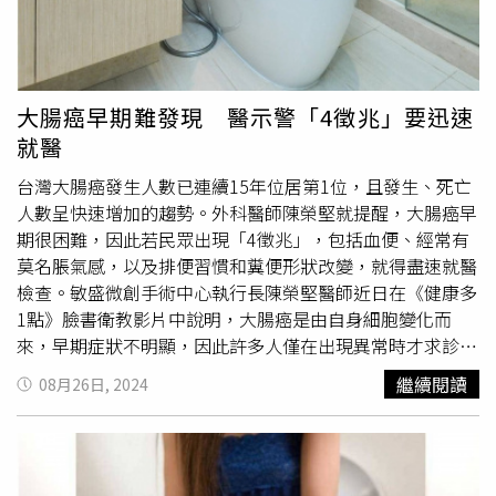
族史者：50至74歲男性或45至74歲女性，其父母、子女或
此，除了避免吸菸與二手菸害外，同時要減少廚房油煙、遠
兄弟姊妹經診斷為肺癌。每
2年1次
。2.重度吸菸者：50至
離空氣污染或廢氣多的地方。成大醫院胸腔內科教授兼主治
74歲且吸菸史達30包-年（備註）以上，仍在吸菸或戒菸未
醫師林建中也提醒，若出現胸悶、胸痛或咳嗽不止等症狀
達15年之重度吸菸者。每
2年1次
。為順利安排肺癌篩檢，
時，很有可能是潛在的肺癌患者；而LDCT便是早期發現肺
大腸癌早期難發現 醫示警「4徵兆」要迅速
國民健康署提醒，先打電話到醫院確認篩檢的資格和流程，
癌的有力篩檢工具，能有效降低重度吸菸者20%肺癌死亡
就醫
若有吸菸情形，也請務必於篩檢前接受本署特約機構提供的
率。據了解，目前國健署已針對具肺癌家族史和重度吸菸史
戒菸服務才能進行檢查。國民健康署呼籲，雖然篩檢可以早
族群，提供
2年1次
之免費LDCT篩檢。
台灣大腸癌發生人數已連續15年位居第1位，且發生、死亡
期發現肺癌，但並不能防止癌症的發生，吸菸者及早戒菸，
人數呈快速增加的趨勢。外科醫師陳榮堅就提醒，大腸癌早
才是降低風險良方。篩檢異常怎麼辦，國健署說明，從111
期很困難，因此若民眾出現「4徵兆」，包括血便、經常有
年7月1日至113年6月30日，共有11萬4,445人次接受了肺癌
莫名脹氣感，以及排便習慣和糞便形狀改變，就得盡速就醫
篩檢服務，找出1,401名確診肺癌個案，其中早期（0及1
檢查。敏盛微創手術中心執行長陳榮堅醫師近日在《健康多
期）個案占了83.2％（1,165人），證實肺癌篩檢有助於早
1點》臉書衛教影片中說明，大腸癌是由自身細胞變化而
期發現，而根據統計，肺癌1期的5年存活率近9成，若肺癌
來，早期症狀不明顯，因此許多人僅在出現異常時才求診。
進展到第4期，則存活率僅剩1成。然而，篩檢只是發現病灶
陳榮堅指出，最常見的大腸癌徵兆是血便，若頻率過高，2
繼續閱讀
08月26日, 2024
的工具，吳昭軍呼籲，篩檢後若結果顯示異常，務必要遵循
到3天就血便，且持續一個月以上，應立刻就醫檢查；第二
醫囑進行追蹤或確診，每2年定期篩檢，可以達到「早期發
個徵兆是經常感到無緣無故的脹氣，這也可能是大腸異常的
現，早期治療」，避免病情延誤。為降低肺癌的威脅，請提
信號；第三個徵兆則是排便習慣改變，像是如間隔時間變
醒身邊符合篩檢條件的親友，儘快接受篩檢服務。凡是符合
長、有腹脹情況；第四個徵兆是糞便形狀變細，這些都可能