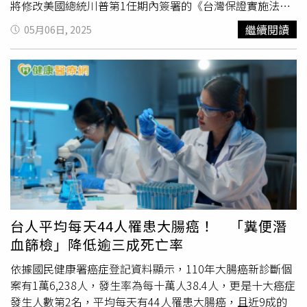
將修改美國總統川普第1任期內簽署的《台灣保證實施法
案》和《台灣友邦國際保護及加強倡議法》（Taiwan Allies
繼續閱讀
05月06日, 2025
International Protection and Enhancement Initiative）。
其中《台灣保證實施法案》要求美國國務院在法案通過後
180天內對台美關係進行評估，並將評估結果提交給外交關
係委員會。這項名為《台灣保證實施法案》的修正案將把一
次性報告改為每
2年1次
的定期審查，目的是最終取消台灣自
行施加的接觸限制。美國共和黨眾議員華格納（Ann
Wagner）在其提出的《台灣保證實施法案》於眾議院通過
後，發表聲明指出：「無可否認，中華人民共和國是對我們
國家安全構成最大威脅的單一來源，且其目標直指全面入侵
台灣。美國在遏止此一威脅上絕不能動搖。我們必須與在太
平洋地區的夥伴並肩作戰，而我提出的《台灣保證實施法
案》正是邁向以實力維護和平的重要一步。這項法案將在歷
台人平均每天44人罹患大腸癌！ 「糞便潛
史的關鍵時刻深化並擴展美國與台灣之間的關係。我期待參
血篩檢」降低逾三成死亡率
議院能迅速審議此立法，並將其送交川普總統簽署，讓中國
明白我們對抗其魯莽侵略的決心與認真態度。」報導補充，
依據國民健康署癌症登記資料顯示，110年大腸癌新診斷個
《台灣保證實施法案》將要求美國國務院定期檢視並更新其
案有1萬6,238人，發生率為每十萬人38.4人，更是十大癌症
與台灣交往的相關準則。這些定期審查與更新必須符合以下
發生人數第2名，平均每天有44人罹患大腸癌，且近9成的