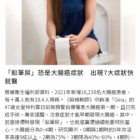
黃星華醫師強調，若病理結果顯示為非典型性乳管增生
假牙或蛀牙被磨破皮，或有超過2周口腔黏膜傷口未癒合應
（ADH），仍建議採取傳統手術切除，以降低癌變風險。40
盡速就醫治療。（馮惠宜攝）「長期蛀牙或不合適的假牙會
歲以上公費乳房篩檢 乳癌5年存活率逾98%有鑑於45-49
不斷摩擦到口腔黏膜、舌頭、臉頰或嘴唇，產生黏膜反覆破
歲為國人婦女乳癌發生率最高的年齡層，衛生福利部從今年
皮出現癌化現象。」林佳詠提醒， 如果發現口腔經常因不
起，將
2年1次
的乳房攝影檢查補助對象，從原本的45-69歲
合試假牙或蛀牙被磨破皮，或有超過2周口腔黏膜傷口未癒
擴大至40-74歲女性，40歲以上如有乳癌家族史，如祖母、
合，或是有緊張就緊咬嘴唇或舌頭習慣、抽煙、吃檳榔或長
外婆、母親、女兒或是姊妹有人曾罹患乳癌，也更應定時參
期陽光曝曬工作者，都是癌症病變高危險群，都要特別小
加公費乳房篩檢。黃星華強調，約有三分之一的女性都會有
心，有上述狀況就應盡速就醫治療，讓醫師及時介入治療甚
長乳房良性腫瘤，乳房腫瘤的發生與遺傳、環境因素密切相
至進一步切片檢查，避免延誤治療。林佳詠也呼籲，健保提
關，即使沒有家族病史，仍可能因「體細胞基因突變」而導
供一般人每半年可以做洗牙檢查，65歲以上或心臟病等特殊
「鉛筆屎」恐是大腸癌症狀 出現7大症狀快
致腫瘤生長。乳癌的早期發現是治療成功的關鍵，尤其許多
疾病患者，還加碼每3個月洗牙加上塗氟保健服務；另國建
就醫
乳房腫瘤在初期並不會引起症狀，若能在乳癌第一期即時發
署也提供成人每
2年1次
口腔黏膜篩檢，希望幫大家及時發現
現並接受治療，5年的存活率可達到98%以上。【延伸閱
白斑等口腔相關癌前病變，及時介入治療，避免讓癌症轉移
根據衛生福利部資料，2021年新增16,238名大腸癌患者，
讀】【2025外科醫學會年會】提升乳癌治療水準！台灣乳
更難處理。
每十萬人就有38.4人得病。《麻辣鮮師》中飾演「Gina」的
房醫學會展現成果 但「健康台灣」2點仍需努力當心過緊
47歲女星林利霏日前無預警自爆罹患大腸癌第一期，且已完
內衣影響健康！中醫師解析胸部經絡 教正確保養乳房
成手術，專家提醒，注意症狀才能早期發現大腸癌，其中，
https://www.healthnews.com.tw/readnews.php?
若是排便時發現「鉛筆屎」，也就是糞便過細就要特別當
id=64512
心。大腸癌分為0~4期，研究顯示，0期與1期時的5年存活
率高達9成以上，2期為75%，3期降為40%~60%，4期則是