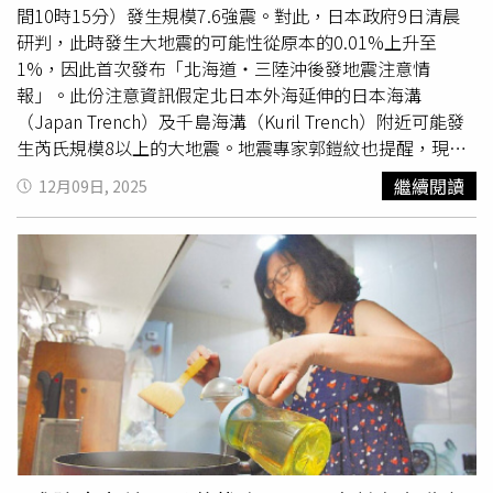
病友協會(TBCA)黃淑芳理事長表示，臨床上有許多患者與許
間10時15分）發生規模7.6強震。對此，日本政府9日清晨
維恩一樣，並無家族病史或帶有遺傳性乳癌基因，卻在40幾
研判，此時發生大地震的可能性從原本的0.01%上升至
歲的壯年時期確診。乳癌的成因複雜，除了家族史以外，也
1%，因此首次發布「北海道・三陸沖後發地震注意情
包含環境因素與壓力。黃淑芳理事長認為，女性朋友應將
報」。此份注意資訊假定北日本外海延伸的日本海溝
「定期篩檢」視為保命的第一道防線。若早期發現並接受治
（Japan Trench）及千島海溝（Kuril Trench）附近可能發
療，5年存活率可達99%以上。三大自我關懷建議 守護乳
生芮氏規模8以上的大地震。地震專家郭鎧紋也提醒，現在
房健康TBCA也提出三項自我關懷建議：第一，別跳過檢
破裂面一直往北，如果真像311地震發生「主震變前震」的
繼續閱讀
12月09日, 2025
查，40歲以上女性應定期進行兩年一次乳房攝影，切莫因忙
情況，未來1週可能會發生更強規模的地震，旅客要注意可
碌或畏懼不適而推遲。第二，留意身體徵兆，除定期篩檢
能會發生雪崩。據《產經新聞》報導，該制度等同於去年8
外，若觸摸到新硬塊、局部疼痛或乳頭異樣分泌物，應立即
月公布的南海海槽（Nankai Trough）地震臨時資訊中的
就醫。第三，互相提醒身邊女性篩檢。【延伸閱讀】乳腺炎
「巨大地震注意」，並自2022年12月開始啟用。政府呼
與乳癌症狀相似？如何辨別及檢查？醫師來解析！乳癌化療
籲，未來1週需重新確認日常防災準備，並加強迅速避難的
噁心、紅疹、失眠困擾？中醫輔助調理有助改善
相關措施。涉及該注意情報的大地震預想震源區域，包括日
https://www.healthnews.com.tw/readnews.php?
本海溝與千島海溝2大區域。太平洋板塊（Pacific Plate）正
id=67859
俯衝到承載日本列島的陸側板塊之下。由於俯衝過程產生的
應力累積，可能使板塊邊界錯動，或使板塊內部的斷層滑
動，從而在過去多次引發芮氏規模8級以上的大地震。根據
統計，在2大海溝周邊若發生芮氏規模7.0以上的地震，接續
出現芮氏規模8級以上後發地震的機率，於1904年至2017年