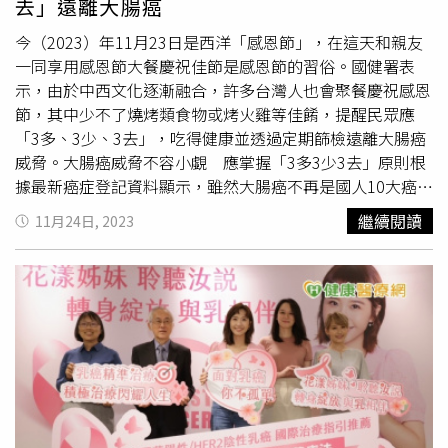
去」遠離大腸癌
險族群佔所有乳癌患者約2-3成。研究顯示，復發患者中約8
成以上在手術後5年內發生，約3成是在手術後2年內就復
今（2023）年11月23日是西洋「感恩節」，在這天和親友
發。目前乳癌的標準治療流程是先切片檢查確認病理報告，
一同享用感恩節大餐慶祝佳節是感恩節的習俗。國健署表
接著進行手術治療，但若腫瘤較大者常會先進行手術前輔助
示，由於中西文化逐漸融合，許多台灣人也會聚餐慶祝感恩
化學治療，手術後接續評估復發風險。高復發風險族群特徵
節，其中少不了燒烤類食物或烤火雞等佳餚，提醒民眾應
如下，建議及早與主治醫師討論治療策略：淋巴結轉移4顆
「3多、3少、3去」，吃得健康並透過定期篩檢遠離大腸癌
以上淋巴結轉移1-3顆加下列其中1項條件：腫瘤≥5公分、
威脅。大腸癌威脅不容小覷 應掌握「3多3少3去」原則根
腫瘤分化程度第三級、Ki-67指數大於20%。細胞週期抑制
據最新癌症登記資料顯示，雖然大腸癌不再是國人10大癌症
劑加上標準荷爾蒙治療 手術後輔助治療預防復發趙醫師表
第1位，但110年大腸癌新診斷個案仍有1萬6,238人，為10
繼續閱讀
11月24日, 2023
示，無論復發風險高低，治療重點是在患者尚未復發之前就
大癌症發生人數第2名。衛福部統計，111年超過6千人死於
予以預防，在完整的手術後，對於高復發風險族群，就有下
大腸癌，影響國人健康甚鉅。而大腸癌的發生其實與現代人
列輔助治療策略：第一、化學治療現今醫學發達，化療被列
生活飲食習慣有關，如：愛吃燒烤與紅肉、缺乏運動或肥胖
為標準治療的一環，有助降低復發風險。第二、荷爾蒙治療
等因素，再加上沒有定期篩檢，都是造成大腸癌快速攀升的
若患者能耐受副作用，可進行5-10年療程，可依復發風險決
原因。為了讓民眾能「腸」保健康，感恩節安心健康享用美
定服藥多久。第三、局部放射治療若腋下淋巴結轉移超過4
食，國健署提供健康「3多3少3去」原則：3多－多蔬果、
顆、腫瘤大於5公分，以及接受標準乳房保留手術的病患，
多喝水、多運動： 多蔬果： 多蔬果：蔬果富含維生素、礦
建議在化療後接受放射治療。第四、細胞週期抑制劑最新發
物質，且膳食纖維可增加飽足感、促進腸胃蠕動，同時也可
展出的細胞週期抑制劑可與荷爾蒙治療合併使用，也可算是
以減少肉類或主食類的攝取量。應挑選當季新鮮、顏色豐富