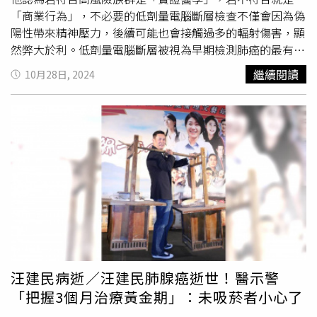
「商業行為」，不必要的低劑量電腦斷層檢查不僅會因為偽
陽性帶來精神壓力，後續可能也會接觸過多的輻射傷害，顯
然弊大於利。低劑量電腦斷層被視為早期檢測肺癌的最有效
方式，國健署也針對肺癌高風險族群提供免費低劑量電腦斷
繼續閱讀
10月28日, 2024
層篩檢，只要是具肺癌家族史50至74歲男性或45至74歲女
性，且父母、子女或兄弟姊妹經診斷為肺癌之民眾，或是年
齡介於50至74歲吸菸史達30包-年以上，有意願戒菸或戒菸
15年內之重度吸菸民眾，可至國民健康署審核通過的肺癌篩
檢醫院接受
2年1次
免費的LDCT篩檢。若想自費篩檢，價格
大約5000元左右，並不便宜，但近年來自費篩檢人數持續
增加。「並非所有人都需要做LDCT檢查！」方昱宏說，
LDCT已被證實能夠有效發現早期肺癌病變，特別對於重度
吸菸者能降低約20%的肺癌死亡率。然而，篩檢並非沒有風
險，若不屬於高風險族群，可能會引發過度診斷及過度治療
問題。方昱宏說，LDCT檢查目前的篩檢率不到5%，也就是
100個人中僅找出1~4人肺結節有惡性腫瘤，實證醫學的數
汪建民病逝／汪建民肺腺癌逝世！醫示警
據無法證明篩檢對所有人都有好處。「何況LDCT檢查的偽
「把握3個月治療黃金期」：未吸菸者小心了
陽性很高，很多人檢查後發現有肺結節，首先結節不一定是