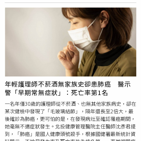
大腸鏡檢查，怎知鏡頭才推進肛門口沒幾公分，「幾乎整片
都是腫瘤癌症，一切片果然是大腸癌。」蕭醫師緊急將他轉
介至醫院進一步治療，很可惜地癌細胞已擴散到整個腹腔，
外科醫師開完刀又關上，表示自己無能為力，而患者在半年
後就過世了。蕭敦仁示警，「看到血便千萬不要以為一定是
痔瘡！」他以該名男子為例，提醒雖說糞便潛血大部分都是
痔瘡，但萬一不是，狀況或許就很嚴重。他呼籲國人不要抱
持僥倖的心態，應謹慎一點即時照大腸鏡，若有狀況，很快
就能揪出病灶。蕭敦仁說明，在台灣，大腸癌曾連續蟬聯15
年為癌症發生人數之首，大腸癌分為0期、第1期至4期，雖
然0期、1期的存活率很高，但當下幾乎是沒有症狀的，很難
年輕護理師不菸酒無家族史卻患肺癌 醫示
發現。一旦出現排便習慣改變，或是不規則腹痛、便秘、無
警「早期常無症狀」：死亡率第1名
緣無故貧血「通常都比較後期了」，再次呼籲不要等到有症
狀才檢查。蕭敦仁列出有7大症狀，恐是大腸癌已上身：
一名年僅30歲的護理師從不菸酒、也無其他家族病史，卻在
一、排便習慣改變。二、不規則腹痛。三、經常腹脹便秘。
某次健檢中發現了「毛玻璃結節」，隔年還長至2倍大，最
四、不明原因貧血。五、大便中有血、有黏液。六、體重減
後確診為肺癌，更可怕的是，在發現病灶至確認罹癌期間，
輕。七、排便排不乾淨。蕭敦仁補充，國民健康署補助50歲
她毫無不適症狀發生。北投健康管理醫院主任醫師沈彥君提
以上至未滿75歲民眾，每
2年1次
的定量免疫法糞便潛血檢
到，「肺癌」是國人健康頭號殺手，根據國健署最新統計資