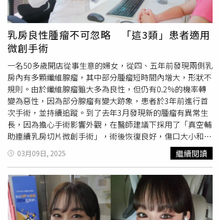
「乳妳同行」乳癌防治公益宣導活動，專業的醫師團隊現場
免費回答乳癌防治相關衛教，更設有乳房腫瘤體驗區，透過
居家生活化的互動體驗，強化民眾的健康危機意識。現場參
乳房良性腫瘤不可忽略 「這3類」患者適用
與體驗並完成挑戰，即可玩大型轉蛋機，人人都可以帶走精
微創手術
美禮物。汝安診所現場提供預約篩檢服務，鼓勵民眾維持
2
年1次
乳房定期篩檢。佐登妮絲集團長期致力關懷女性議
一名50多歲開店從事生意的婦女，從四、五年前發現兩側乳
題，以行動落實推動乳癌防治宣導，呼籲大眾預防勝於治
房內有多顆纖維腺瘤，其中部分腫瘤短時間內增大，形狀不
療，維持健康好生活。佐登妮絲集團推2大公益行動，響應
規則。由於纖維腺瘤雖大多為良性，但仍有0.2%的機率轉
乳癌防治推廣全民健康（圖左，佐登妮絲集團執行長陳佳
變為惡性，因為部分腺瘤有變大跡象，患者於3年前進行首
琦）（圖／佐登妮絲集團提供）【佐登妮絲集團公益活動資
次手術，並持續追蹤。到了去年3月發現新的腫瘤有異常生
訊】【為愛常跑－公益線上路跑】l 活動時間：即日起
長，因為擔心手術影響外觀，在醫師建議下採用了「真空輔
~2025/5/15(四)l 成績公布：2025/5/16(五)12:00l 分為
助連續乳房切片微創手術」，術後恢復良好，傷口大小和3
「全民健康跑」免費報名、參賽就獲得保濕導入課程乙堂，
年前的傳統手術相比，差了有10倍左右，後續持續追蹤中。
繼續閱讀
03月09日, 2025
完賽獎則是數位完賽證明。l 「粉紅絲帶跑」報名費400
忽略「乳房腫瘤」定期追蹤 轉變成惡性率約16%恩主公
元，參賽獲得粉紅絲帶飲料提袋+編織手機掛繩，完賽(達到
醫院乳房外科主任黃星華表示，乳房腫瘤不等於癌症，不少
12萬步)送公益夥伴品牌禮包，內含全真瑜珈團體課 2 堂、
女性朋友在健康檢查時發現乳房有纖維腺瘤、囊腫等良性腫
曼黛瑪璉商品折價券 $300、赫本健康塑身衣商品折價券
瘤，認為沒有健康威脅，而忽略了定期追蹤的重要性，乳房
$1000、佐登妮絲森呼吸課程體驗價 $750l 選手鼓勵獎：達
纖維腺瘤約有0.002%-0.125%變成乳癌，而乳管內腫瘤轉
到8萬步抽五名送極光白美白面膜、達到12萬步抽五名送曼
變成惡性的機會約有16%，做好乳房自我檢查和乳房攝影篩