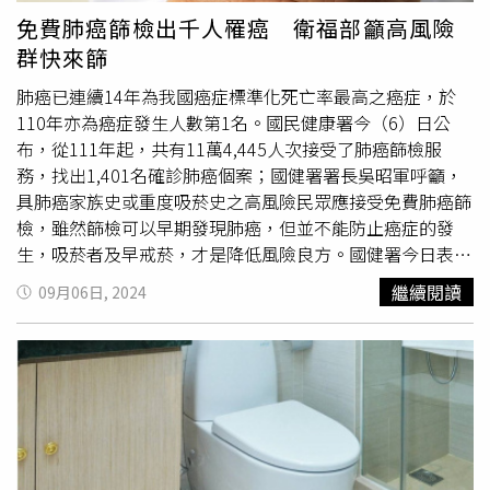
建仁、柯文哲太太陳佩琪醫師都因LDCT檢查，而找到小於1
個疾病的癒後，但仍建議患者要把握診斷後3至4個月左右的
免費肺癌篩檢出千人罹癌 衛福部籲高風險
公分且無症狀的早期肺癌，進而手術切除痊癒。不過，熊佩
黃金治療期。台灣胸腔暨重症加護醫學會理事長陳育民說
群快來篩
韋也認為LDCT的確有偽陽性高、過度診斷等疑慮，非危險
明，肺癌可分為小細胞肺癌和非小細胞肺癌等，台灣以非小
族群無醫學證據應做篩檢。至於輻射量，若屬於高風險族群
肺癌已連續14年為我國癌症標準化死亡率最高之癌症，於
細胞肺癌為主，佔近9成；非小細胞肺癌又有肺腺癌、鱗狀
仍然是利大於弊。另外，熊佩韋建議LDCT檢查宜在篩檢經
110年亦為癌症發生人數第1名。國民健康署今（6）日公
細胞癌及大細胞肺癌等，其中肺腺癌約佔8成，台灣的肺癌
驗豐富、且有多專科肺癌診治的醫療機構進行，較能精準判
布，從111年起，共有11萬4,445人次接受了肺癌篩檢服
患者超過6成都是肺腺癌，以女性居多。陳育民解釋，肺腺
斷篩檢結果。
務，找出1,401名確診肺癌個案；國健署署長吳昭軍呼籲，
癌本來就是很容易產生腦轉移的癌症之1，具EGFR突變的患
具肺癌家族史或重度吸菸史之高風險民眾應接受免費肺癌篩
者又有更高的比例有腦轉移，依據文獻，約有20至30%的
檢，雖然篩檢可以早期發現肺癌，但並不能防止癌症的發
患者在初診斷便有腦轉移現象；更有50至60%的患者在疾
生，吸菸者及早戒菸，才是降低風險良方。國健署今日表
病治療過程癌細胞也會擴散至腦部，導致預後不佳。 陳育
示，肺癌已連續14年為我國癌症標準化死亡率最高之癌症，
民補充，如今的肺腺癌已走向採用精準治療，不同的驅動基
繼續閱讀
09月06日, 2024
於110年亦為癌症發生人數第1名。但只要早期發現，5年存
因突變有不同的標靶藥物，患者進行次世代基因定序，找出
活率可達9成，為遠離肺癌之威脅，國民健康署署長吳昭軍
哪個基因突變，再選擇適合的標靶藥物，可以延長生命。他
呼籲，具肺癌家族史或重度吸菸史之高風險民眾應接受免費
說，晚期或復發的肺腺癌患者，可先進行基因檢測，有驅動
肺癌篩檢。但除了肺癌篩檢定期作，搭配戒菸更為保險。肺
基因突變時，可以使用標靶藥物治療；如果沒有驅動基因突
癌之所以難防治，主因是早期肺癌通常沒有明顯徵狀，很多
變，可以檢測癌細胞的PD-L1，表現量高可以進行免疫治
人是在出現明顯症狀後才就醫，診斷時多為晚期，因此國民
療，表現量低則採取化療或是合併免疫治療等。衛福部過去
健康署自111年7月起推動高風險族群胸部低劑量電腦斷層
曾於官網衛教，雖然吸菸率有逐漸下降的趨勢，肺癌發生率
掃描（LDCT）肺癌篩檢，所補助的對象包含：1.具肺癌家
仍逐年升高，尤其罹患肺腺癌的女性有9成是不吸菸的。因