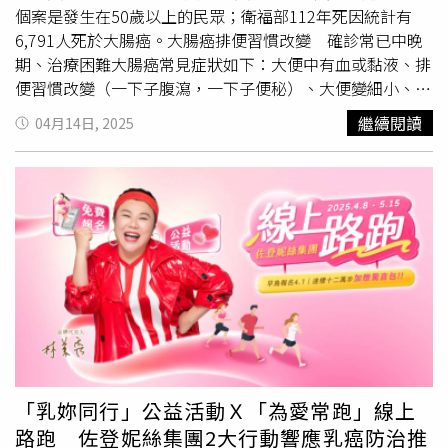
幾點原則，包括：清楚說明這些準則如何加深與擴展美國與
個案是發生在50歲以上的民眾；衛福部112年死因統計有
台灣之間的關係，並反映出此雙邊關係的價值、優點與重要
6,791人死於大腸癌。大腸癌排便習慣改變 確診常已中晚
性充分考量台灣作為一個民主夥伴與尊重普世人權及民主價
期、治療困難大腸癌常見症狀如下：大便中有血或黏液、排
值的自由開放社會之事實確保美國與台灣交往的方式，體現
便習慣改變（一下子腹瀉，一下子便秘）、大便變細小、經
雙方長期、全面且以價值為基礎的關係，並有助於兩岸議題
常性腹瀉或便秘、體重減輕、貧血、裡急後重（排便排不乾
繼續閱讀
04月14日, 2025
的和平解決。
淨）。然而可怕的是，大腸癌早期並無症狀。臺北市立聯合
醫院中興院區消化內科主任謝文斌醫師表示，在門診中遇到
有明顯症狀而來的病人，檢查後常常都已經是中晚期大腸
癌，治療起來複雜且困難；而且治療過程與結果對病人及家
屬都是一個沉重的負荷。糞便潛血篩檢 降低18~33%大腸
癌死亡率近年國內與國外的醫學統計數字上看到大腸癌有年
輕化趨勢，統計顯示全國45∼49歲大腸癌發生率由2010年
每十萬人40.63人上升至2021年48.18人。大腸癌公費篩檢
原來僅針對50∼79歲民眾，而國民健康署自114年1月1日
起，提供45~74歲民眾及40~44歲且其父母、兄弟姐妹、子
女曾患有大腸癌民眾，每
2年1次
免費糞便潛血檢查服務，如
果糞便潛血檢查呈陽性時，應進一步接受大腸鏡檢查。謝文
「乳妳同行」公益活動Ｘ「為愛常跑」線上
斌醫師說，大腸癌是可以藉由定期接受篩檢而早期發現並治
路跑 佐登妮絲集團2大行動響應乳癌防治推