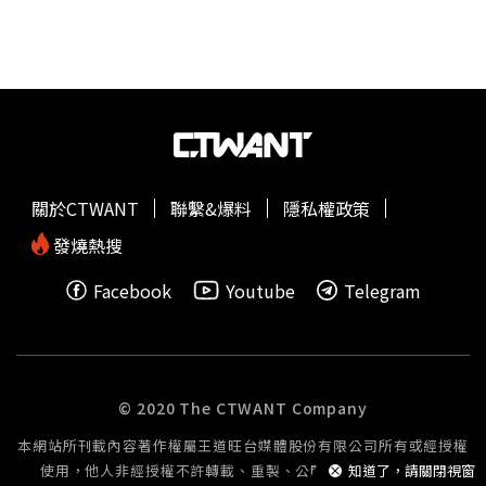
高，而且台灣乳癌存活率比歐美日韓低。隨著醫學不斷進
儘可能以瘦肉為主，減少食用肥肉的比例。去焦黑： 去肉
步，乳癌已經有多元的精準治療方式，包括近年興起的「抗
皮：肉類的皮儘可能少吃，降低熱量的攝取。去肥油：肉質
體藥物複合體」與「細胞週期抑制劑」。即便復發轉移，也
偏肥的部分，儘可能以瘦肉為主，減少食用肥肉的比例。去
可透過區分亞型，對症下藥。對於不同型別的癌細胞基因突
焦黑：美國國家癌症研究所指出，在高溫表面上燒烤的肉
變，能透過基因檢測找到合適的治療方式，幫助延緩疾病惡
片，因烹調過程中會形成致癌物質－多環芳烴（PAHs），
化。7成為荷爾蒙陽性 年輕型乳癌5大特性三軍總醫院一般
隨而附在食物表面，若燒烤食物表面有焦黑現象，建議切除
外科主治醫師馮安捷表示，根據癌細胞受體對不同激素表
或不食用。定期大腸癌篩檢也很重要 可降35%大腸癌死亡
現，乳癌區分成4種亞型，其中7成為荷爾蒙陽性／HER2陰
率大腸癌是最可預防的癌症之一，為有效預防大腸癌，除要
關於CTWANT
聯繫&爆料
隱私權政策
性乳癌病患。年輕型乳癌的5大特性包括：約70％為荷爾蒙
健康飲食、規律運動外，定期篩檢也很重要，國健署署長吳
受體陽性腫瘤較大，惡性度高不易診斷初診斷為晚期比例約
發燒熱搜
昭軍表示，50－74歲的民眾透過定期每2年做1次糞便潛血
占7％死亡率較高細胞週期抑制劑 精準治療助延緩惡化乳
檢查，可降低29%晚期大腸癌發生率、35%死亡率。因此，
Facebook
Youtube
Telegram
癌治療方式包括手術、化療、免疫治療、標靶治療還有荷爾
國健署再次呼籲，感恩節聚餐民眾可多用當季新鮮食材，增
蒙治療等。研究顯示，停經後乳癌病患，治療效果與預後較
加蔬菜的攝取及適量的水果，減少加工肉品及紅肉的攝取，
好；針對停經前病患，可藉由藥物讓卵巢休息、停止經期，
而50－74歲民眾應多加利用國健署補助每
2年1次
的糞便潛
透過口服細胞週期抑制劑（標靶藥物CDK4／6抑制劑）搭配
血檢查，若檢查結果為陽性，建議及早做大腸鏡檢查，以遠
荷爾蒙療法，抑制生長週期不受控制且異常快速分裂的癌細
離大腸癌的威脅。
© 2020 The CTWANT Company
胞，副作相對較低。此治療方式獲得美國國家癌症
本網站所刊載內容著作權屬王道旺台媒體股份有限公司所有或經授權
（NCCN）治療指引方式推薦，並經由歐洲腫瘤醫學會
使用，他人非經授權不許轉載、重製、公開播送或公開傳輸。
知道了，請關閉視窗
（ESMO）評比生活品質提升及整體存活期延長。過半數患