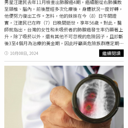
癌症，大部分的結節屬於良性，可能是良性腫瘤、感染後的
男星汪建民去年11月檢查出肺腺癌4期，癌細胞從右肺擴散
疤痕或纖維化，但民眾得知後大多會心情相當沉重。」嘉義
至頸椎、腦內，前後歷經多次化療後，身體狀況一度好轉，
長庚胸腔腫瘤科主任方昱宏認為，並非所有人都適合做
他便努力復出工作。怎料，他的妹妹在今（8）日午間證
LDCT檢查，建議有相關風險再進一步考慮。（圖／長庚提
實，汪建民已在昨（7）日晚間逝世，享年56歲。對此，醫
供）方昱宏說，為了知道結節到底是否為惡性腫瘤，就必須
師就指出，台灣的女性和未吸菸者的肺腺癌發生率仍顯著上
切片或進一步做正子攝影。「有些民眾可能有服用某些藥物
升，除了吸菸以外，還有其他不可忽視的危險因子，且診斷
或身體條件不好，切片手術可能會有一定的風險；而正子攝
後3至4個月為治療的黃金期，因此呼籲高危險族群應定期進
影雖可進一步看清楚，卻有更強的輻射。」更何況許多肺結
行低劑量電腦斷層掃描（LDCT）篩檢。據國健署2023年公
繼續閱讀
10月08日, 2024
節非常小，甚至只有0.4公分，按照常理來看根本無需切
告最新十大癌症排名，依序為肺癌、大腸癌、女性乳癌、肝
片。「但許多民眾已經自費做LDCT檢查了，發現有結節一
癌、口腔癌（含口咽、下咽）、攝護腺癌、甲狀腺癌、胃
定會堅持除掉，這麼執著的例子不少，也看得出民眾對肺癌
癌、皮膚癌、胰臟癌，不論台灣和世界，肺部惡性腫瘤都比
的恐懼。」方昱宏說，其實醫界對於LDCT檢查的態度也分
其它的惡性腫瘤更容易造成病人死亡。高雄長庚胸腔內科醫
兩派，反對一方不贊同過度診斷、過度治療，但反對方也承
師王金洲醫師表示，台灣的肺癌在流行病學上有些特徵與西
認LDCT檢查是目前唯一可早期篩檢肺癌的方法。「所以我
方國家不同，像是女性肺癌發生率特別高，西方國家男性肺
反對普篩、但也反對甚麼都不做！」方昱宏認為高危險族群
癌的死亡率為女性的7至8倍，台灣僅1.8倍，值得注意的
應在醫師的專業建議下，定期篩檢和追蹤；若篩檢發現有肺
是，歐美國家肺癌患者中，有85%是吸菸者，在台灣則不及
結節，對於不同大小和型態的結節，醫師會依據病史及影像
50%。王金洲接著說到，肺癌病變初期毫無症狀，腫瘤體積
特徵制定適當的追蹤和處置計畫，回歸理性判斷，才能真正
太小也難以發現，要大到可以被看出來，可能要花費10年以
對症下藥。亞東醫院放射腫瘤科主任熊佩韋表示，副總統陳
上時間。因此就算早或晚幾周、幾個月，可能並不會影響整