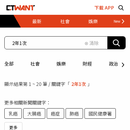
跳至主要內容區塊
下載 APP
最新
社會
娛樂
財經
⊗ 清除
全部
社會
娛樂
財經
政治
顯示結果第 1 ~ 20 筆 / 關鍵字「
2年1次
」
更多相關新聞關鍵字：
乳癌
大腸癌
癌症
肺癌
國民健康署
更多