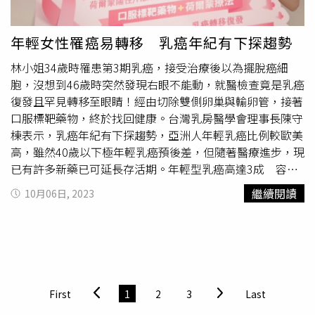
標靶治療的一種，療程為2年。完整的荷爾蒙治療加上細胞
的蔬果。多喝水：可以避免血液太黏稠、減少熱量攝取，以
週期抑制劑，根據研究可再降低32%的復發風險，效果非常
擺脫肥胖、慢性病威脅，並能促進腸胃蠕動進而預防便秘，
顯著，優於僅使用荷爾蒙治療，因此細胞週期抑制劑扮演了
維持身體健康。建議成人每日飲用6－8杯水（240 ml／
年輕女性罹癌易轉移 乳癌年紀有下探趨勢
關鍵角色。此療法目前為自費，猶如預先買保險，治療越完
杯），分次小口慢慢喝。另外，含糖飲料不僅無法解渴，反
林小姐34歲時罹患第3期乳癌，接受治療後以為擺脫癌細
整，復發風險就越低。
2年1次
乳癌篩檢＋個人化精準治療
而會攝取過多的熱量，提醒民眾應養成喝白開水的習慣，既
胞，沒想到46歲時突然發現右眼不能動，就醫檢查竟是乳癌
綻放粉紅人生「每個病人都非常珍貴」，趙大中醫師呼籲，
省錢又可減少身體的負擔。多運動：世界衛生組織
復發且罕見轉移至眼睛！經由切除雙側卵巢與輸卵管，接著
女性身為家庭、社會、職場的中堅分子，面對乳癌頭號殺
（WHO）指出，21%－25%的大腸癌可歸因於身體活動不
口服標靶藥物，終於找回健康。台灣乳房醫學會理事長陳守
手，應定期接受乳房X光攝影及乳房超音波檢查，及早發現
足，建議親朋好友歡聚之時，茶餘飯後相揪逗陣散步，還能
棟表示，乳癌年紀有下探趨勢，亞洲人年輕乳癌比例較歐美
及早治療。台灣乳癌患者9成為早期，可跟醫師討論個人化
降低大腸癌罹患風險，一舉數得。3少–少油鹽、少紅肉、少
高，雖然40歲以下極年輕乳癌預後差，但隨著醫療進步，現
治療策略，且台灣治療技術先進，醫療團隊會盡其所能讓患
醬料： 少油鹽： 少油鹽：減少油的用量，並建議選用植物
已有許多新藥已可延長存活期。年輕型乳癌高達3成 容易
者接受最完整的治療。依世界衛生組織（WHO）及實證醫
油，因為含有較高比例的單元不飽和脂肪酸，可以保護心血
轉移與擴散乳癌高居國內婦女癌症發生率第1位，歌手朱俐
學證明，癌症篩檢可有效降低癌症死亡率及提高存活率。根
管，但高溫烹煮會使油脂變性應盡量避免；而少鹽則可以降
繼續閱讀
10月06日, 2023
靜等年輕女星皆因乳癌病逝。根據衛生福利部最新癌症登記
據衛生福利部國民健康署統計資料分析顯示，每
2年1次
乳房
低鈉的攝取，減少身體負擔。少紅肉：國際癌症研究總署指
報告，109年新確診乳癌患者有17,371人，其中不到50歲的
X光攝影檢查可降低41%乳癌死亡率，並可減少30%的晚期
出，每天攝取超過50克的加工肉品或100克的紅肉（豬、
年輕型個案有5,541人，約占整體31.89％。而且年輕患者
乳癌發生率 。政府針對下述女性同胞也有補助
2年1次
乳房X
羊、牛）會增加17－18%罹患大腸癌的風險。少醬料：建
中，有1,300名病人確診時已處於第四期，也稱晚期乳癌或
光攝影篩檢服務，國人應善加利用。45-69歲婦女40-44歲二
議多以食物的原味鮮甜為主，避免添加過多的醬料，或是可
稱轉移性乳癌。陳守棟說明，年輕型乳癌主因是未及早發
等血親內曾罹患乳癌之婦女。
以自製較無負擔的醬料，兼顧食物的美味，又可兼顧自身的
現、積極治療，加上年輕女性罹癌易轉移、擴散速度快，患
健康。3去–去肉皮、去肥油、去焦黑： 去肉皮：肉類的皮
First
1
2
3
Last
者普遍預後也較差。亞洲人停經前就罹患乳癌的比率較歐美
儘可能少吃，降低熱量的攝取。去肥油：肉質偏肥的部分，