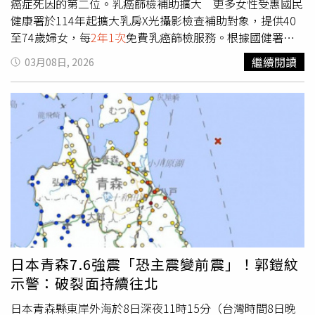
癌症死因的第二位。乳癌篩檢補助擴大 更多女性受惠國民
健康署於114年起擴大乳房X光攝影檢查補助對象，提供40
至74歲婦女，每
2年1次
免費乳癌篩檢服務。根據國健署公
布的最新統計數字，114年度乳癌篩檢人數達126萬人，較
繼續閱讀
03月08日, 2026
以往成長達36.3%。新增40至44歲及70至74歲的兩端族群
共約32.6萬人接受篩檢，占去年整體乳癌篩檢人數25.9%，
顯見擴大篩檢補助範圍確有成效，更多女性因此受惠。乳房
X光攝影助早期發現 守護女性健康防護網國民健康署指
出，乳房X光攝影為目前國際實證上最有效的乳癌篩檢工
具，可用來偵測微小鈣化點及尚未出現症狀的早期腫瘤，檢
查時間短、輻射低，且現行設備已大幅降低不適感。國內外
研究顯示，定期接受乳房X光攝影檢查可降低30%晚期乳癌
發生率並減少41%的死亡率，若早期發現並接受治療，5年
存活率可達99%以上；依據我國112年癌症登記資料，每年
透過篩檢發現乳癌個案，有62.9%為早期（0+1期）乳癌，
而未透過篩檢者，只有34.9%為早期乳癌，換言之，透過篩
日本青森7.6強震「恐主震變前震」！郭鎧紋
檢發現早期乳癌的比例高出約28%。提醒符合資格的婦女，
示警：破裂面持續往北
可善用乳房X光攝影篩檢，為自己建立完整女性健康防護
網。無家族史也可能罹癌 定期篩檢非常重要中華民國乳癌
日本青森縣東岸外海於8日深夜11時15分（台灣時間8日晚