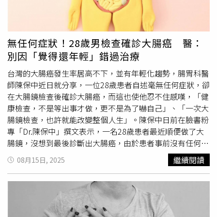
震」。他指出，如今已更清楚了解地震可能觸發後續更大的
男性約3成，女性高達9成。女性不吸菸肺癌的原因眾多，目
地震。他進一步提到，「東日本大震災」發生在福島縣外
前認為可能和廚房油煙、家庭二手菸、空氣汙染，或是石
海，而近期日本岩手縣在11月9日至10日期間接連發生規模
綿、粉塵、砷、氡氣等環境暴露，以及氣喘、慢性阻塞性肺
6.8、6.4與6.3的3連震。岩手縣位於福島縣北側，如今震動
病、肺結核等肺部病史有關，但仍未找出明確病因。審計部
無任何症狀！28歲男檢查確診大腸癌 醫：
又往更北的青森縣方向移動，幾乎每次都向北推進約100公
決算報告點出這項肺癌防治瓶頸，直指衛福部近3年投入1億
別因「覺得還年輕」錯過治療
里，呈現「破裂面持續往北延伸」的趨勢。針對旅遊安全，
餘元經費，針對不吸菸肺癌高危險族群辦理多項研究，但議
郭鎧紋提醒，北海道正值冬季滑雪旺季，是台灣人喜愛的旅
題未涵蓋「不吸菸女性患者比例較高」的確切致病成因及預
台灣的大腸癌發生率居高不下，並有年輕化趨勢，腸胃科醫
遊地點，但若未來1週可能出現更強烈的地震，可能引發雪
防對策。國健署回應，已著手推動多項研究計畫，積極找出
師陳保中近日就分享，一位28歲患者自述毫無任何症狀，卻
崩，旅客務必提高警覺、注意安全。至於這波地震是否會對
女性非吸菸者罹患肺癌的原因。已請衛福部科技組於2026
在大腸鏡檢查後確診大腸癌，而這也使他忍不住感嘆，「健
台灣造成影響，郭鎧紋明確表示沒有關係。原因在於青森地
到2029年度跨機構合作研究中，針對「不吸菸肺癌篩檢」
康檢查，不是等出事才做，更不是為了嚇自己」、「一次大
震是太平洋板塊隱沒到北美板塊之下，而台灣所處的是菲律
公開徵求研究計畫，如空汙、石綿等環境暴露、肺部疾病等
腸鏡檢查，也許就能改變整個人生」。陳保中日前在臉書粉
賓海板塊隱沒到歐亞大陸板塊，2者構造完全不同且距離遙
風險因子都會納入，希望透過更多實證結果，強化肺癌篩檢
專「Dr.陳保中」撰文表示，一名28歲患者最近順便做了大
遠。即便發生海嘯，對台灣的影響也不大，而這次地震深度
政策。
腸鏡，沒想到最後診斷出大腸癌，由於患者事前沒有任何症
達44公里，屬於相對較深的地震，因此引發海嘯的可能性本
狀，因此當對方被告知罹癌時便沉默了許久，「眼神裡除了
繼續閱讀
08月15日, 2025
來就不高。
震驚，還有一種『怎麼可能是我』的無助，那份沉重，讓人
真的喘不過氣。」陳保中說到，不少人認為大腸癌是50、
60歲以後才可能遇到的事，但近幾年來看，年輕患者已經越
來越多，「更可怕的是，早期幾乎沒有明顯症狀，有時只是
偶爾大便帶血、排便習慣改變，或體重悄悄下降，就被當作