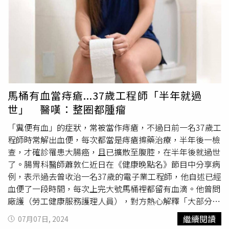
參加肺癌篩檢之民眾，皆可至肺癌篩檢合約醫院進行篩檢諮
是腫瘤阻塞腸道的表現。陳榮堅進一步指出，體重減輕和容
詢及預約排檢。目前全國已有194家合約醫院，遍及全國22
易疲勞也是潛在症狀，應作為輔助參考，因此當民眾出現上
縣市，民眾可就近進行篩檢。備註：包-年：平均每天吸菸
述症狀時，必須高度警覺。他建議民眾，無論有無症狀，應
包數＊吸菸年數。（例如每天1包，共吸菸30年，或每天1.5
在50歲時進行第一次大腸鏡檢查；若有家族病史，則在40
包菸，共吸菸20年，皆為30包-年）
歲後應將大腸鏡納入定期健檢項目。衛福部也在官網公告，
有鑑於大腸癌的發生有近9成為50歲以上的族群，國民健康
署提供年滿50歲至未滿75歲之民眾，補助每
2年1次
定量免
疫法糞便潛血檢查。科學實證研究顯示，定期接受篩檢，可
馬桶有血當痔瘡...37歲工程師「半年就過
減少29%晚期大腸癌發生率，及有效降低35％大腸癌死亡
世」 醫嘆：整圈都腫瘤
率。衛福部也提醒，大腸癌的風險因子包含肥胖、缺乏運
動、抽菸以及大腸直腸癌家族史等，根據國際癌症研究總署
「糞便有血」的症狀，常被當作痔瘡，不過日前一名37歲工
指出，每天攝取超過50克的加工肉品或100克的紅肉（豬
程師時常解出血便，每次都當是痔瘡擦藥治療，半年後一檢
肉、羊肉、牛肉），則會增加17%罹患大腸癌的風險；世界
查，才確診罹患大腸癌，且已擴散至腹腔，在半年後就過世
衛生組織則指出，21%-25%的大腸癌可歸因於身體活動不
了。腸胃科醫師蕭敦仁近日在《健康晚點名》節目中分享病
足，因此衛福部呼籲民眾，多攝取蔬菜水果，減少紅肉及加
例，表示過去曾收治一名37歲的電子業工程師，他自述已經
工肉（煙燻、鹽漬或亞硝酸鹽加工）。
血便了一段時間，每次上完大號馬桶裡都留有血滴。他曾問
廠護（勞工健康服務護理人員），對方熱心解釋「大部分是
痔瘡」，建議他先以藥膏治療，詭異的是怎麼擦都擦不好。
繼續閱讀
07月07日, 2024
蕭醫師表示，這樣的狀況持續了大半年，男子終於到醫院照