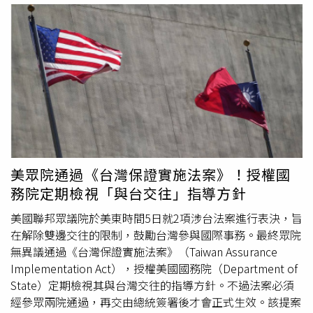
鄭伃書回憶知曉自己罹癌時，覺得像是抽到下下籤，「我還
這麽年輕，怎麽可以這麽倒楣？」即便算出5年存活約
88%，旁人也說不低替她高興，但她只想到5年後還有12%
機會，自己可能消失在這個世界，當下心中萌生一個想法，
「我距離死亡，好像也沒有很遠」。節目主持人鄭弘儀提出
疑問，「35歲得到最惡性的乳癌，妳覺得因素是什麽？」鄭
伃書以自身經驗分析，有關乳癌的危險因子，像是荷爾蒙暴
露，但她其實沒有，或是頂多年過30歲還沒生育，比一般人
多個1%風險；在鄭伃書仔細回想，最有可能的還是NG的生
活習慣。原來鄭伃書在發病前，她有習慣熬夜完成隔天的報
美眾院通過《台灣保證實施法案》！授權國
告或任務，幾乎在5年時間裡都是半夜3、4點睡覺，早上
務院定期檢視「與台交往」指導方針
7、8點就起床，睡眠時間嚴重不足。為了預防乳癌，國民健
康署提供台灣40歲到74歲婦女，每
2年1次
免費乳房X光攝影
美國聯邦眾議院於美東時間5日就2項涉台法案進行表決，旨
檢查，有統計數據顯示，篩檢發現的乳癌婦女，有85.3%屬
在解除雙邊交往的限制，鼓勵台灣參與國際事務。最終眾院
早期，相較於臨床乳癌個案的54.2%，多出31.1%。不僅如
無異議通過《台灣保證實施法案》（Taiwan Assurance
此，國健署也建議做5件事預防乳癌，包括多運動、避免太
Implementation Act），授權美國國務院（Department of
晚生育、少攝取高脂肪食物、心情放輕鬆與減低工作壓力、
State）定期檢視其與台灣交往的指導方針。不過法案必須
定期篩檢。
經參眾兩院通過，再交由總統簽署後才會正式生效。該提案