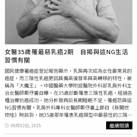
痔瘡、腸胃炎拖了好幾個月。」陳保中也指出，自己身為醫
師，不希望再看到有人因為「覺得還年輕」而錯過治療的黃
金時間，「你不一定要害怕，但請你一定要重視」、「健康
檢查，不是等出事才做，更不是為了嚇自己，而是給自己一
個未來還能放心生活的機會」、「一次大腸鏡檢查，也許就
能改變整個人生」。衛福部國健署官網資料顯示，若想要預
防並早期發現大腸癌，應該要能每天運動，並養成良好飲食
女醫35歲罹最惡乳癌2期 自揭與這NG生活
習慣，多吃蔬菜水果，少吃肉類及高油脂食物。除此之外，
習慣有關
大腸癌多發生在50歲以後，50歲以上民眾應每1至2年接受
糞便潛血檢查，如有個人或家族瘜肉症或大腸癌病史的民
國民健康署癌症登記報告顯示，乳房再次成為女性最常見的
眾，建議直接接受全大腸鏡檢查，檢查年齡也要提早。國健
癌症，而三陰性乳癌更因具備高復發率與高轉移的特性，被
署提醒，政府目前補助45至74歲民眾、40至44歲具家族史
稱為「大魔王」。中國醫藥大學附設醫院外科部乳房外科主
民眾每
2年1次
免疫法定量糞便潛血檢查，可以到全國各地健
治女醫師鄭伃書自曝，在35歲診斷罹患三陰性乳癌，經過各
保特約醫療院所辦理，若有問題可洽詢各地衛生局（所）或
種治療抗癌成功，她分析發病前長期睡眠不足，罹癌恐與這
健康服務中心。
NG習慣有關。乳房外科專科女醫師鄭伃書上節目《新聞挖
挖哇》時談到，她35歲那年罹患乳癌類型中最惡性的三陰性
乳癌，期別為2期，而三陰性乳癌因其具備高復發率與高轉
繼續閱讀
06月02日, 2025
移的特性，有高號發率和死亡率，治療起來相當棘手。慶幸
的事，鄭伃書在歷經手術、化療、放療等治療，抗癌成功。