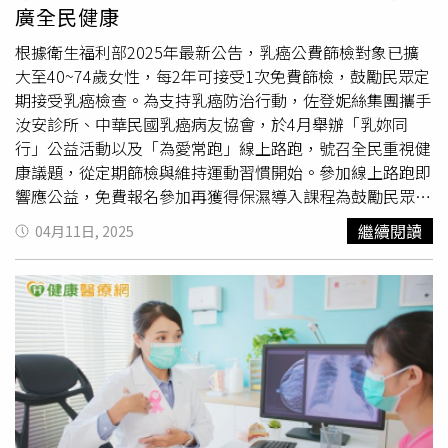
療的一種疾病。根據統計，早期的大腸癌如果妥善治療，存
廣全民健康
活率高達90%以上。相反的，如果大腸癌進展至第四期才診
斷出來，5年存活率只剩15∼16%。根據歐美國家經驗，每
根據衛生福利部2025年最新公告，乳癌公費篩檢對象已擴
一至二年接受糞便潛血篩檢約可下降18~33%的大腸癌死亡
大至40~74歲女性，每2年可接受1次免費篩檢，鼓勵民眾定
率。遠離大腸癌 健康飲食、規律運動與定期篩檢謝文斌醫
期接受乳癌檢查。為支持乳癌防治行動，佐登妮絲集團攜手
師提醒，大腸癌的風險因子包含肥胖、缺乏運動、抽菸以及
汝安診所、中華民國乳癌病友協會，於4月舉辦「乳妳同
大腸直腸癌家族史等。大家應養成良好飲食習慣，多吃蔬菜
行」公益活動以及「為愛常跑」線上路跑，號召全民重視健
水果，少吃肉類及高油脂食物，並且規律運動，還要定期篩
康議題，從定期篩檢與維持運動習慣開始。參加線上路跑即
檢「糞便潛血檢查」及「大腸鏡檢查」。【延伸閱讀】糞便
響應公益，免費報名參加再獲得保濕導入課程為鼓勵民眾維
潛血檢查陽性 超過「這時間」未大腸鏡診斷！大腸癌死亡
持運動好習慣，佐登妮絲集團與中華民國乳癌病友協會推動
繼續閱讀
04月11日, 2025
風險增64%腸癌不再侷限每年固定篩檢！ 北醫大研究：
「為愛常跑」公益線上路跑活動，並邀請公益夥伴全真瑜
「糞便潛血濃度」提供精準醫療新策略
珈、曼黛瑪璉、赫本健康，從即日起至5/15(四)，民眾掃描
https://www.healthnews.com.tw/readnews.php?
活動頁面QR code下載指定APP，即可免費報名參加，還可
id=64777
以再獲得一堂保濕導入課程。另升級「粉紅絲帶組別」，可
領取應援物資包－限定粉紅絲帶飲料提袋與手機掛繩，完賽
送公益夥伴提供的多項好禮，並於活動期間完成8萬或12萬
步，再抽面膜和內衣組。攜手汝安診所呼籲全民定期篩檢，
免費衛教體驗玩大型轉蛋機互動佐登妮絲攜手汝安診所於
4/12(六)、4/13(日) 12:00-18:30在台中文心森林公園舉辦