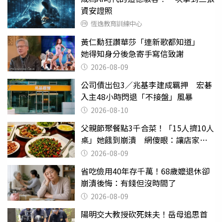
資安證照
恆逸教育訓練中心
黃仁勳狂讚華莎「連新歌都知道」
她得知身分後急寄手寫信致謝
2026-08-09
公司債出包3／兆基李建成羈押 宏碁
入主48小時閃退「不接盤」風暴
2026-08-10
父親節聚餐點3千合菜！「15人擠10人
桌」她餓到崩潰 網傻眼：讓店家看
笑話
2026-08-09
省吃儉用40年存千萬！68歲嬤退休卻
崩潰後悔：有錢但沒時間了
2026-08-09
陽明交大教授砍死妹夫！岳母追思首