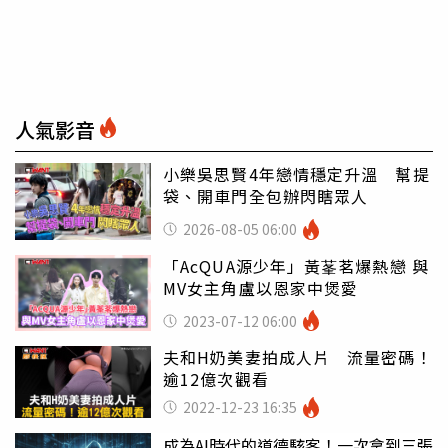
人氣影音
小樂吳思賢4年戀情穩定升溫 幫提
袋、開車門全包辦閃瞎眾人
2026-08-05 06:00
「AcQUA源少年」黃莑茗爆熱戀 與
MV女主角盧以恩家中煲愛
2023-07-12 06:00
夫和H奶美妻拍成人片 流量密碼！
逾12億次觀看
2022-12-23 16:35
成為AI時代的道德駭客！一次拿到三張