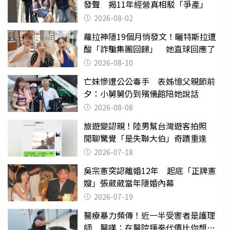
發聲 揭11年經營真相駁「爭產」
2026-08-02
蘿拉神隱19個月悄發文！曬特斯拉遭
酸「詐騙集團回歸」 她直球回應了
2026-08-10
亡妹慘遭公公毒手 表姊憶父親節前
夕：小舅舅仍到殯儀館陪她說話
2026-08-08
旅遊變認親！陸男幫台灣遊客拍照
閒聊驚覺「是失聯大伯」奇蹟重逢
2026-07-18
吳宗憲突認離婚12年 起底「正牌憲
嫂」張葳葳當年隱婚內幕
2026-07-19
醫療暴力頻傳！近一半受害者是護理
師 醫嘆：在醫院揮拳代價比你想像