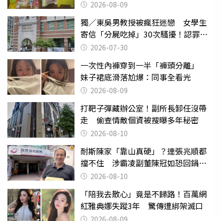
也帶回家
2026-08-09
獨／東吳男教授被瘋狂迷戀 女學生
寄信「分屍吃掉」30次騷擾！認罪免
關
2026-07-30
一次性內褲穿到一半「褲頭分離」
妹子裙底滑落尬爆：同事全看光
2026-08-09
打靶子彈藏辦公室！副所長卸任沒帶
走 偷查情敵個資被搜曝多年秘密
2026-08-10
耐斯陳家「靠山真硬」？連張兆順都
擋不住 涉霸凌副董陳冠如恐回鍋國
票證
2026-08-10
「陪我去散心」竟是不歸路！百萬網
紅雅典娜失蹤3年 驚傳遭綁架滅口
2026-08-09