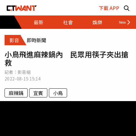
跳至主要內容區塊
下載 APP
最新
社會
娛樂
財經
影音
即時新聞
小鳥飛進麻辣鍋內 民眾用筷子夾出搶
救
記者：影音組
2022-08-15
15:14
麻辣鍋
宜賓
小鳥