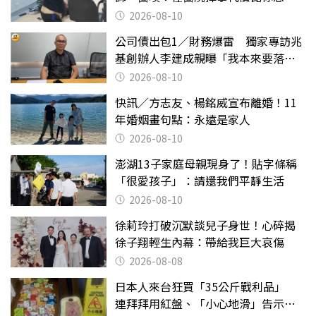
的還要大
2026-08-10
公司債出包1／財務爆雷 獨家專訪兆
基創辦人李建成親曝「我本來要落
跑」
2026-08-10
快訊／方志友、楊銘威宣布離婚！11
年婚姻畫句點：永遠是家人
2026-08-10
澎湖13子家庭母親現身了！貼字條稱
「很愛孩子」：請還我們平靜生活
2026-08-10
徐莉玲打破沉默談兒子身世！心碎揭
徐子翔輕生內幕：帶給我巨大哀傷
2026-08-08
日本人來台狂買「35公斤戰利品」
連拜拜用紅盤、「小心地滑」告示牌