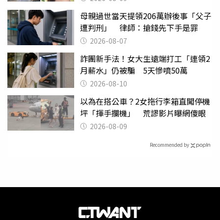
母親過世當天提領206萬辦後事「父子
遭判刑」 律師：搶錢先下手是罪
2026-08-07
詐團新手法！女大生遠端打工「連領2
月薪水」仍被騙 5天慘噴50萬
2026-08-10
以為在搭公車？2女拖行李箱直闖停機
坪「揮手攔機」 荒謬影片曝網傻眼
2026-08-09
Recommended by