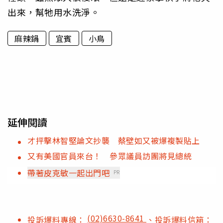
出來，幫牠用水洗淨。
麻辣鍋
宜賓
小鳥
延伸閱讀
才抨擊林智堅論文抄襲 蔡壁如又被爆複製貼上
又有美國官員來台！ 參眾議員訪團將見總統
帶著皮克敏一起出門吧
PR
(02)6630-8641
投訴爆料專線：
、投訴爆料信箱：