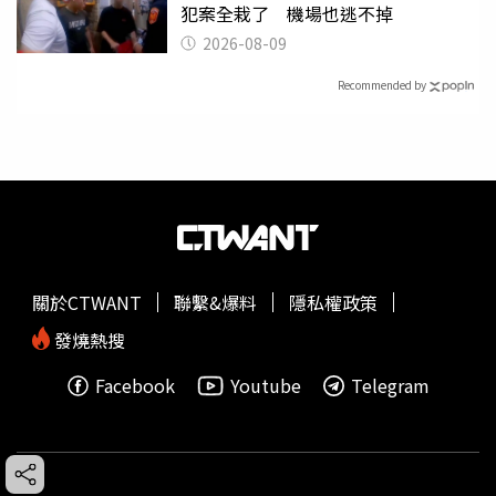
犯案全栽了 機場也逃不掉
2026-08-09
Recommended by
關於CTWANT
聯繫&爆料
隱私權政策
發燒熱搜
Facebook
Youtube
Telegram