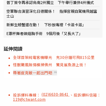
普丁簽令再承認烏南2州獨立 下午舉行兼併4州儀式
空軍聯合演習深化日德關係！ 指揮官親自駕機飛越富
士山
新鮮生螃蟹還在動！ 下秒放嘴裡「卡滋卡滋」
E罩杯舞者做縮胸手術 9個月後「又長大了」
延伸閱讀
全球首架純電客機曝光 充30分鐘可飛815公里
怪獸颶風無情橫掃佛州 驚見鯊魚游上街！
帶著皮克敏一起出門吧
PR
(02)6630-8641
投訴爆料專線：
、投訴爆料信箱：
119@ctwant.com