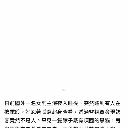
日前國外一名女飼主深夜入睡後，突然聽到有人在
按電鈴，她忍著睡意起身查看，透過監視器發現訪
客竟然不是人。只見一隻脖子戴有項圈的黑貓，鬼