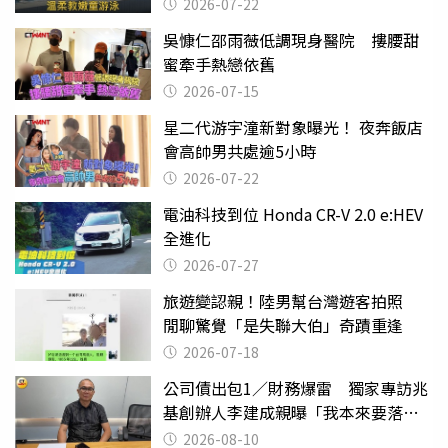
2026-07-22
吳慷仁邵雨薇低調現身醫院 摟腰甜
蜜牽手熱戀依舊
2026-07-15
星二代游宇潼新對象曝光！ 夜奔飯店
會高帥男共處逾5小時
2026-07-22
電油科技到位 Honda CR-V 2.0 e:HEV
全進化
2026-07-27
旅遊變認親！陸男幫台灣遊客拍照
閒聊驚覺「是失聯大伯」奇蹟重逢
2026-07-18
公司債出包1／財務爆雷 獨家專訪兆
基創辦人李建成親曝「我本來要落
跑」
2026-08-10