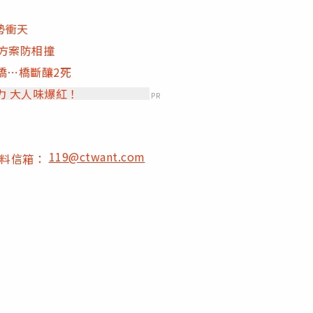
勢衝天
變方案防相撞
橋⋯橋斷釀2死
力 大人味爆紅！
PR
119@ctwant.com
爆料信箱：