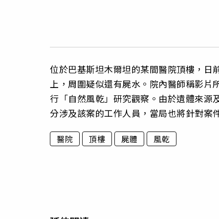
位於巴基斯坦木爾坦的某間醫院頂樓，日前
上，周圍疑似還有屍水。院內醫師稱影片
行「自然風乾」研究觀察。由於遺體來源
分涉及該案的工作人員，當局也將針對案
醫院
頂樓
屍體
風乾