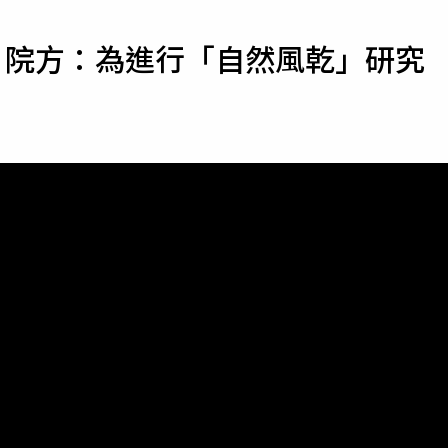
寵物
 院方：為進行「自然風乾」研究
運勢
運動
梅酒