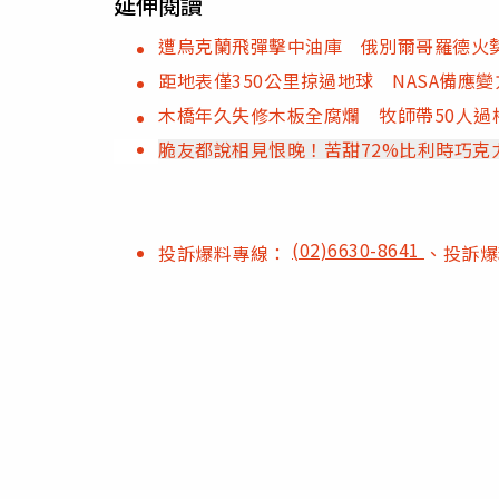
延伸閱讀
遭烏克蘭飛彈擊中油庫 俄別爾哥羅德火
距地表僅350公里掠過地球 NASA備應
木橋年久失修木板全腐爛 牧師帶50人過
脆友都說相見恨晚！苦甜72%比利時巧克
(02)6630-8641
投訴爆料專線：
、投訴