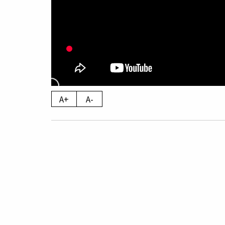
A+
A-