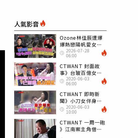
人氣影音
Ozone林佳辰遭爆
爆熱戀陽帆愛女
2026-07-28
「禁令」解封深夜
06:00
帶安吉返家
CTWANT 封面故
事》台玻百億女婿
2020-06-03
有桃花 小刀入夜
06:00
直搗正妹香閨
CTWANT 即時新
聞》小刀女伴身分
2020-06-03
曝光 酒國名花很多
10:00
金主
CTWANT 一周一砲
》江南案主角借貸
度日 吳敦泣訴長