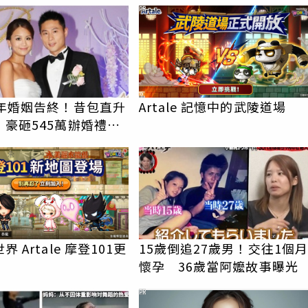
月14日前入帳
PR
4年婚姻告終！昔包直升
Artale 記憶中的武陵道場
 豪砸545萬辦婚禮還
證婚
 Artale 摩登101更
15歲倒追27歲男！交往1個月
懷孕 36歲當阿嬤故事曝光
PR