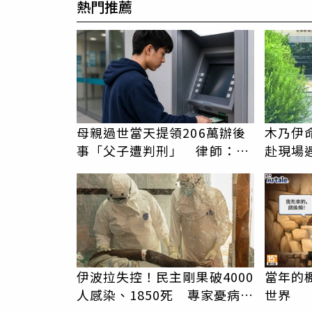
熱門推薦
母親過世當天提領206萬辦後
木乃伊
事「父子遭判刑」 律師：搶
赴現場
錢先下手是罪
者還有
PR
伊波拉失控！民主剛果破4000
當年的
人感染、1850死 專家憂病毒
世界