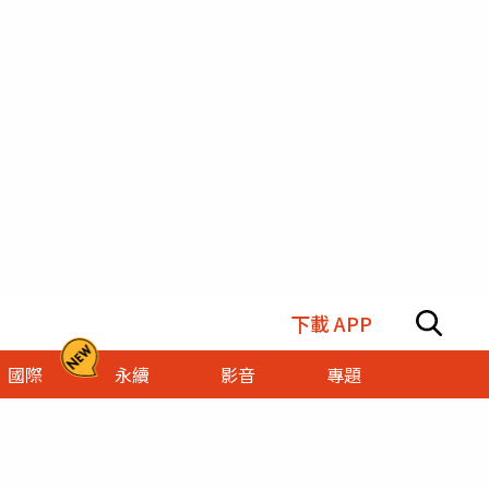
下載 APP
國際
永續
影音
專題