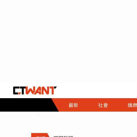
社會首頁
娛樂首頁
財經首頁
政
:::
最新
社會
娛
時事
即時
熱線
:::
直擊
大條
人物
調查
專題
３Ｃ