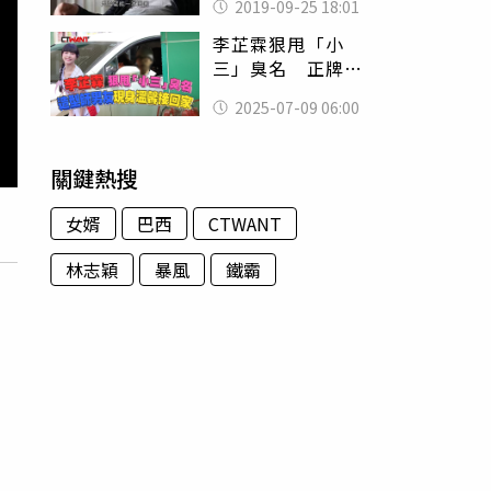
2019-09-25 18:01
子吞2.5億棄養
李芷霖狠甩「小
三」臭名 正牌造
型師男友現身溫馨
2025-07-09 06:00
接回家
關鍵熱搜
女婿
巴西
CTWANT
林志穎
暴風
鐵霸