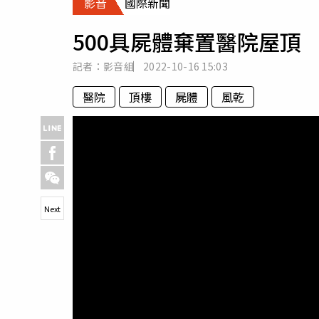
影音
國際新聞
人物
汽車
500具屍體棄置醫院屋頂
專欄
房產新勢力
記者：影音組
2022-10-16
15:03
醫院
頂樓
屍體
風乾
Next