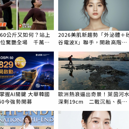
孩60公斤又如何？站上
2026美肌新趨勢「外泌體＋
C位驚艷全場 千萬網
谷電波X」聯手，開啟高階養
粉
膚新世代
29掌握AI關鍵 大華韓國
歐洲熱浪逼出奇景！萊茵河
I 50今強勢開募
深剩19cm 二戰沉船、長毛
象骨骸重見天日
PR