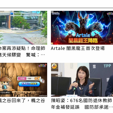
PR
命案再添疑點！命理師
Artale 闇黑龍王首次登場
遇天候驟變 驚喊：死
冤屈
楓之谷回來了，楓之谷
陳昭姿：676名國防退休教師
年金補發延誤 國防部承諾8