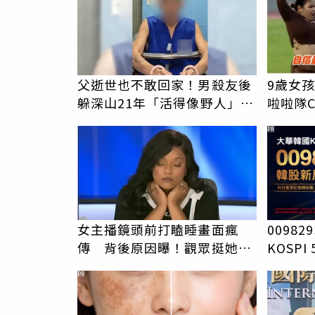
父逝世也不敢回家！男殺友後
9歲女
躲深山21年「活得像野人」
啦啦隊
1關鍵出面自首
友被圈
PR
女主播鏡頭前打瞌睡畫面瘋
0098
傳 背後原因曝！觀眾挺她：
KOSP
辛苦了
PR