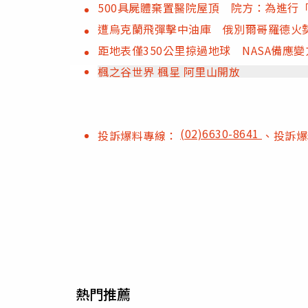
500具屍體棄置醫院屋頂 院方：為進行
遭烏克蘭飛彈擊中油庫 俄別爾哥羅德火
距地表僅350公里掠過地球 NASA備應
楓之谷世界 楓星 阿里山開放
(02)6630-8641
投訴爆料專線：
、投訴
熱門推薦