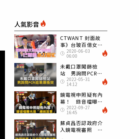
人氣影音
CTWANT 封面故
事》台玻百億女婿
2020-06-03
有桃花 小刀入夜
06:00
直搗正妹香閨
未戴口罩闖篩檢
站 男詢問PCR結
2022-05-31
果爆衝突
14:12
鏡電視申照疑有內
幕！ 錄音檔曝光
2022-09-27
是「總統旨意」
16:45
蘇貞昌否認政府介
入鏡電視審照 強
調當事人已採取法