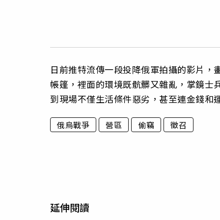
日前推特流傳一段投降俄軍拍攝的影片，
帳篷，裡面的環境既骯髒又雜亂，掌鏡士
到現場不僅生活條件惡劣，甚至連金錢和
俄烏戰爭
營區
偷竊
徵召
延伸閱讀