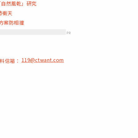
「自然風乾」研究
勢衝天
變方案防相撞
PR
119@ctwant.com
爆料信箱：