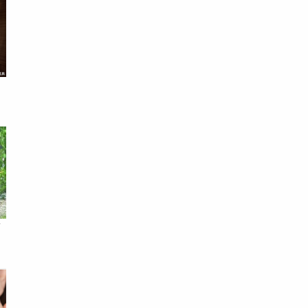
谷
師
死