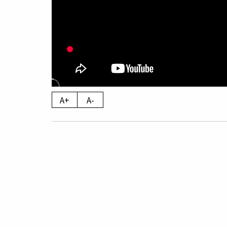
A+
A-