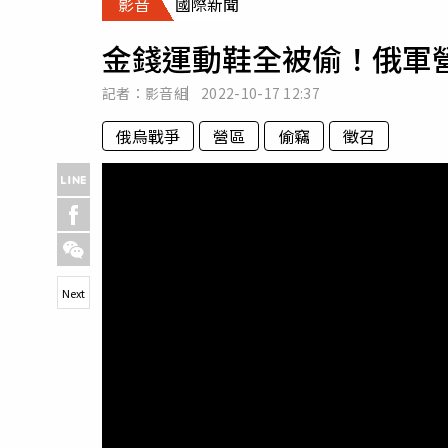
影音
國際新聞
人物
汽車
金錢運動鞋全被偷！俄軍
專欄
房產新勢力
記者：影音組
2022-10-17
12:37
俄烏戰爭
營區
偷竊
徵召
Next