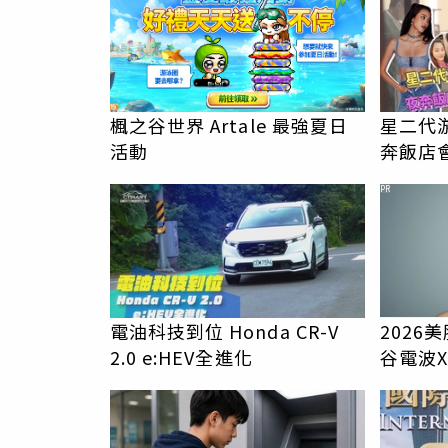
楓之谷世界 Artale 最強夏日
星二代
活動
奔飯店
PR
電油科技到位 Honda CR-V
2026
2.0 e:HEV全進化
谷電波
膚新世