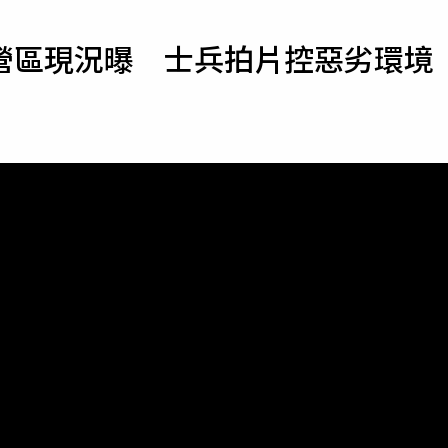
寵物
營區現況曝 士兵拍片控惡劣環境
運勢
運動
梅酒