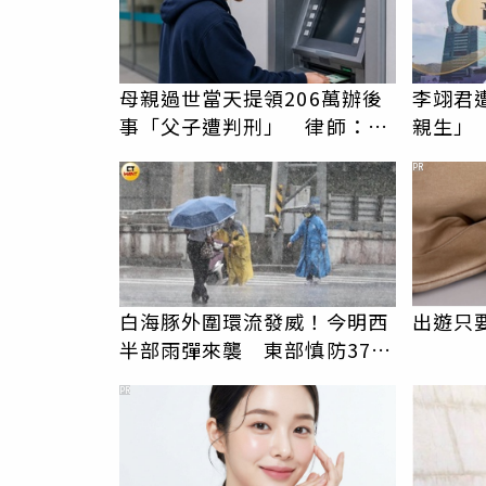
母親過世當天提領206萬辦後
李翊君
事「父子遭判刑」 律師：搶
親生」
錢先下手是罪
況
PR
白海豚外圍環流發威！今明西
出遊只
半部雨彈來襲 東部慎防37度
高溫
PR