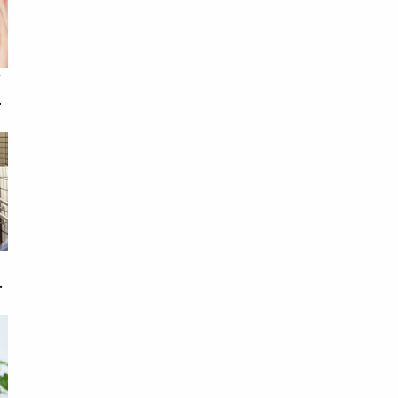
師
內
母
相