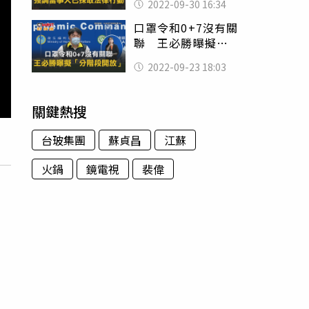
2022-09-30 16:34
律行動
口罩令和0+7沒有關
聯 王必勝曝擬
「分階段開放」
2022-09-23 18:03
關鍵熱搜
台玻集團
蘇貞昌
江蘇
火鍋
鏡電視
裴偉