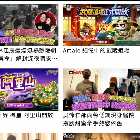
PR
e林佳辰遭爆爆熱戀陽帆
Artale 記憶中的武陵道場
界 楓星 阿里山開放
吳慷仁邵雨薇低調現身醫
摟腰甜蜜牽手熱戀依舊
PR