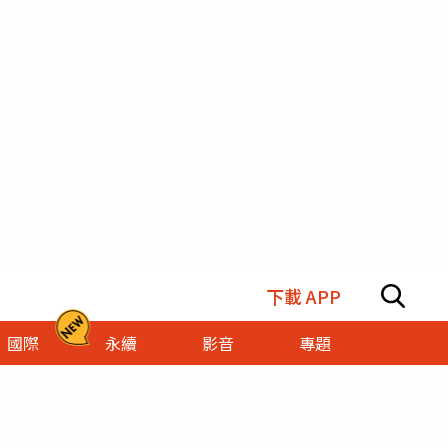
下載 APP
國際
永續
影音
專題