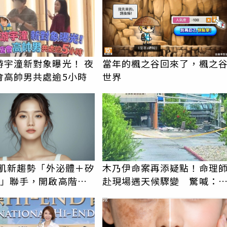
游宇潼新對象曝光！ 夜
當年的楓之谷回來了，楓之
會高帥男共處逾5小時
世界
美肌新趨勢「外泌體＋矽
木乃伊命案再添疑點！命理
X」聯手，開啟高階養
赴現場遇天候驟變 驚喊：
代
者還有冤屈
PR