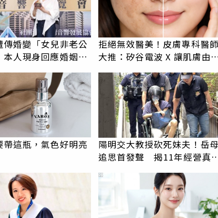
遭傳婚變「女兒非老公
拒絕無效醫美！皮膚專科醫
 本人現身回應婚姻現
大推：矽谷電波 X 讓肌膚由
而外更強韌
要帶這瓶，氣色好明亮
陽明交大教授砍死妹夫！岳
追思首發聲 揭11年經營真
駁「爭產」
PR