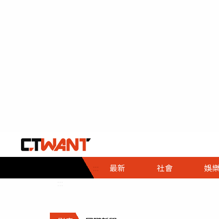
社會首頁
娛樂首頁
財經首頁
政
:::
最新
社會
娛
時事
即時
熱線
:::
直擊
大條
人物
調查
專題
３Ｃ