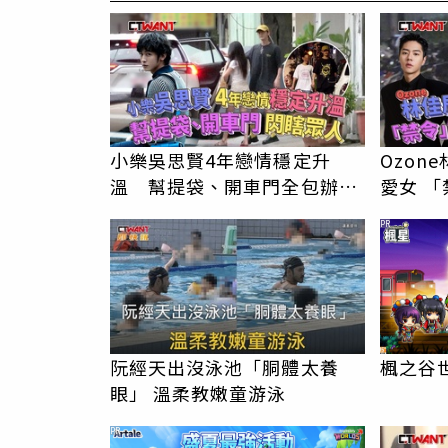
小樂吳思賢4年戀情穩定升
Ozon
溫 幫提袋、開車門全包辦閃
愛女 「禁令」解封深夜帶安吉
瞎眾人
返家
PR
阮經天出沒泳池「胴體太養
楓之谷世
眼」 溫柔教嫩童游泳
PR