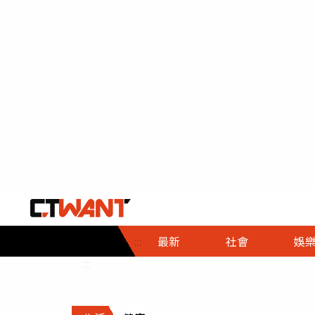
社會首頁
娛樂首頁
財經首頁
政
:::
最新
社會
娛
時事
即時
熱線
:::
直擊
大條
人物
調查
專題
３Ｃ