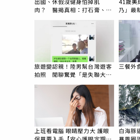
出國、休假沒健身怕掉肌
41歲
肉？ 醫揭真相：打石膏、臥
乃」最
床才是真的傷
歲月忘
PR
旅遊變認親！陸男幫台灣遊客
三餐外
拍照 閒聊驚覺「是失聯大
伯」奇蹟重逢
PR
上班看電腦 眼睛壓力大 護眼
白海豚
保單要入手【安心護眼定期眼
暴風圈