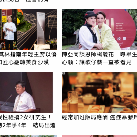
米其林指南年輕主廚以優
陳亞蘭談恩師楊麗花 曝畢
和匠心翻轉美食沙漠
心願：讓歌仔戲一直被看見
PR
授性騷擾2女研究生！
經常加班飯局應酬 癌症暴發
聘2年爭4年 結局出爐