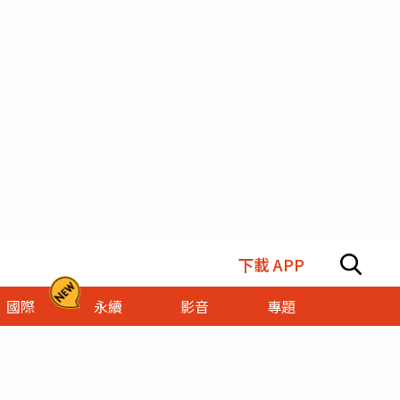
下載 APP
國際
永續
影音
專題