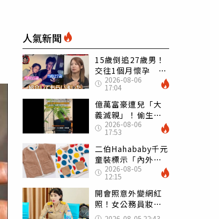
人氣新聞
15歲倒追27歲男！
交往1個月懷孕 36
2026-08-06
歲當阿嬤故事曝光
17:04
億萬富豪遭兒「大
義滅親」！偷生子
2026-08-06
怕曝光 竟盜鄰居
17:53
身份辦假證落戶
二伯Hahababy千元
童裝標示「內外層
2026-08-05
皆純棉」 SGS檢
12:15
測證明：內裡100%
聚酯纖維
開會照意外變網紅
照！女公務員妝容
掀2千則留言 本人
2026-08-05 22:43