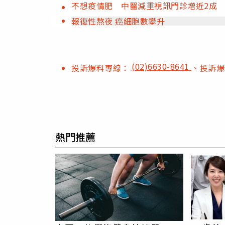
不想疫情肥 中醫減重視訊門診增近2成
報復性熬夜 癌細胞數攀升
(02)6630-8641
投訴爆料專線：
、投訴
熱門推薦