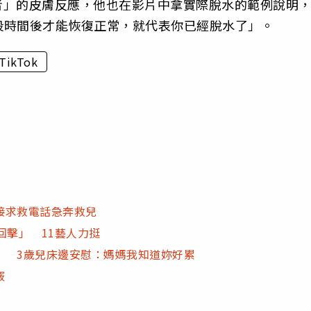
水者」的皮膚反應，他也在影片中拿實際脫水的範例說明
段時間後才能恢復正常，就代表你已經脫水了」。
TikTok
接求救電話急奔救兒
回擊」 11藝人力挺
」 3歲兒床邊安慰：媽媽我知道妳好累
竅