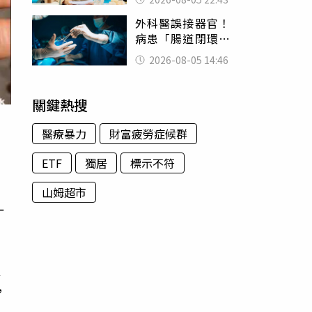
怒嗆：化妝有錯嗎
外科醫誤接器官！
病患「腸道閉環」
無法排便險死 同
2026-08-05 14:46
行看傻：糟糕至極
關鍵熱搜
醫療暴力
財富疲勞症候群
ETF
獨居
標示不符
民
山姆超市
一
以
，
水