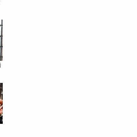
積
看
意