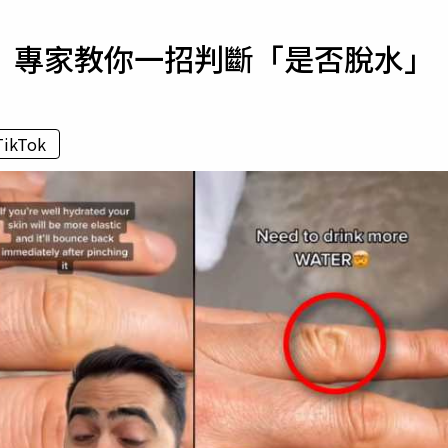
寵物
 專家教你一招判斷「是否脫水」
運勢
運動
梅酒
TikTok