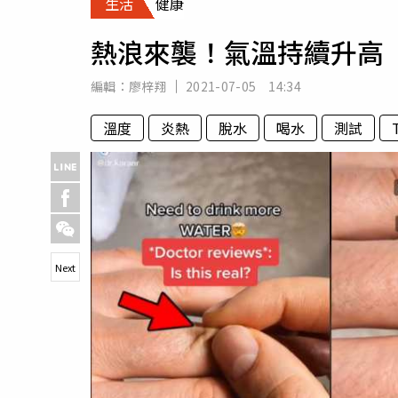
生活
健康
人物
汽車
熱浪來襲！氣溫持續升高
專欄
房產新勢力
編輯：
廖梓翔
2021-07-05 14:34
溫度
炎熱
脫水
喝水
測試
Next