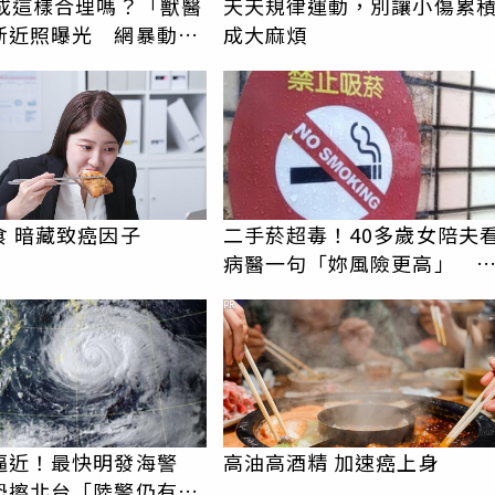
美成這樣合理嗎？「獸醫
天天規律運動，別讓小傷累
新近照曝光 網暴動：
成大麻煩
了她
食 暗藏致癌因子
二手菸超毒！40多歲女陪夫
病醫一句「妳風險更高」 
外查出肺腺癌
PR
逼近！最快明發海警
高油高酒精 加速癌上身
恐擦北台「陸警仍有變