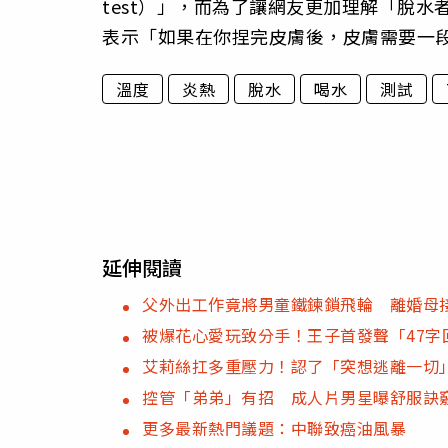
test）」，而為了讓網友更加理解「脫
表示「如果在你捏完皮膚後，皮膚需要一
溫度
炎熱
脫水
喝水
測試
延伸閱讀
父外出工作竟將男童鐵鍊鎖飛輪 離婚母
被爆花心愛玩致分手！王子首發聲「47字
艾莉絲扛多重壓力！認了「突想逃離一切
控管「弟弟」有招 成人片男星曝舒服訣
更多最新熱門議題：中聯致癌油風暴