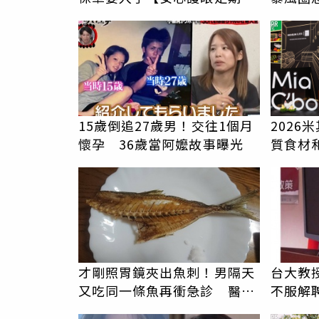
睛險】
數」
PR
15歲倒追27歲男！交往1個月
2026
懷孕 36歲當阿嬤故事曝光
質食材
才剛照胃鏡夾出魚刺！男隔天
台大教
又吃同一條魚再衝急診 醫提
不服解
醒6件事
PR