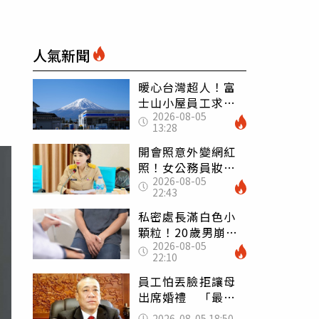
人氣新聞
暖心台灣超人！富
士山小屋員工求助
2026-08-05
「想活下去」 山
13:28
友狂背物資上山：
台灣真的是寶島
開會照意外變網紅
照！女公務員妝容
2026-08-05
掀2千則留言 本人
22:43
怒嗆：化妝有錯嗎
私密處長滿白色小
顆粒！20歲男崩潰
2026-08-05
求診 醫曝5大真相
22:10
別再誤會
員工怕丟臉拒讓母
出席婚禮 「最愛
發錢老闆」震怒開
2026-08-05 18:50