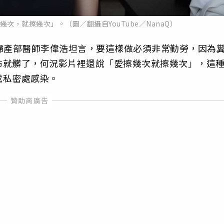
幾次，就擦幾次」。（圖／翻攝自YouTube／NanaQ）
醫院婦產部醫師李偉浩坦言，要這樣做必須非常勤勞，因為
布就髒了，何況影片裡還說「愛擦幾次就擦幾次」，這
成私密處感染。