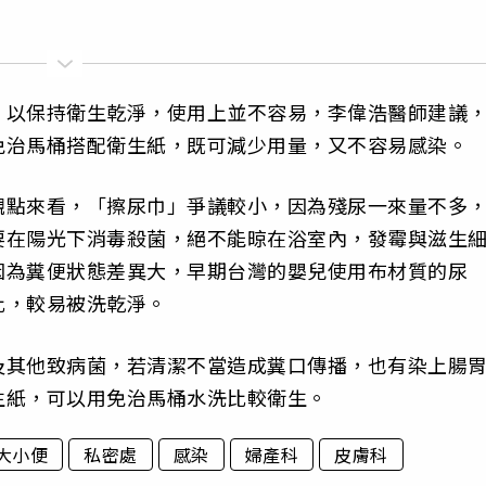
，以保持衛生乾淨，使用上並不容易，李偉浩醫師建議
免治馬桶搭配衛生紙，既可減少用量，又不容易感染。
觀點來看，「擦尿巾」爭議較小，因為殘尿一來量不多
要在陽光下消毒殺菌，絕不能晾在浴室內，發霉與滋生
因為糞便狀態差異大，早期台灣的嬰兒使用布材質的尿
比，較易被洗乾淨。
及其他致病菌，若清潔不當造成糞口傳播，也有染上腸
生紙，可以用免治馬桶水洗比較衛生。
大小便
私密處
感染
婦產科
皮膚科