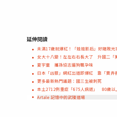
延伸閱讀
未滿17歲就爆紅！「娃娃影后」好賭敗光
女大十八變！左左右右長大了 升國二「
夏宇童 攜孫協志遛狗飄孕味
日本「凶狠」網紅出道即爆紅 靠「賣弄長輩
更多最新熱門議題：國三生被刺死
本土2712例重症「675人病逝」 80
Artale 記憶中的武陵道場