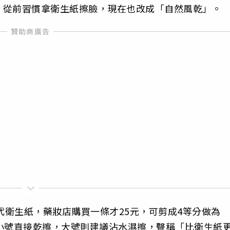
，從前習慣拿衛生紙擦臉，現在也改成「自然風乾」。
代衛生紙，藥妝店購買一條才25元，可剪成4等分做為
小號直接乾擦，大號則建議沾水濕擦，聲稱「比衛生紙