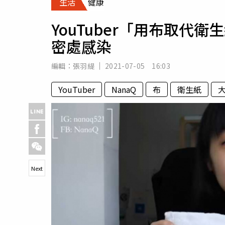
生活
健康
人物
汽車
YouTuber「用布取代
專欄
密處感染
房產新勢力
編輯：
張羽緹
2021-07-05 16:03
YouTuber
NanaQ
布
衛生紙
Next