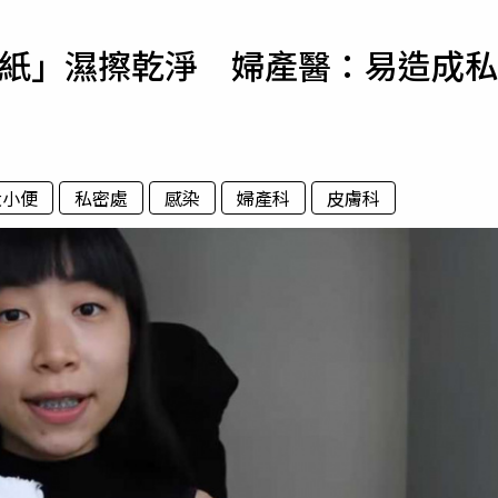
寵物
衛生紙」濕擦乾淨 婦產醫：易造成私
運勢
運動
梅酒
大小便
私密處
感染
婦產科
皮膚科