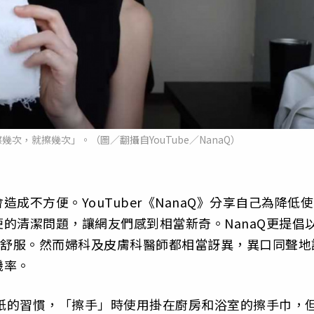
幾次，就擦幾次」。（圖／翻攝自YouTube／NanaQ）
成不方便。YouTuber《NanaQ》分享自己為降低使
的清潔問題，讓網友們感到相當新奇。NanaQ更提倡
淨舒服。然而婦科及皮膚科醫師都相當訝異，異口同聲地
機率。
生紙的習慣，「擦手」時使用掛在廚房和浴室的擦手巾，