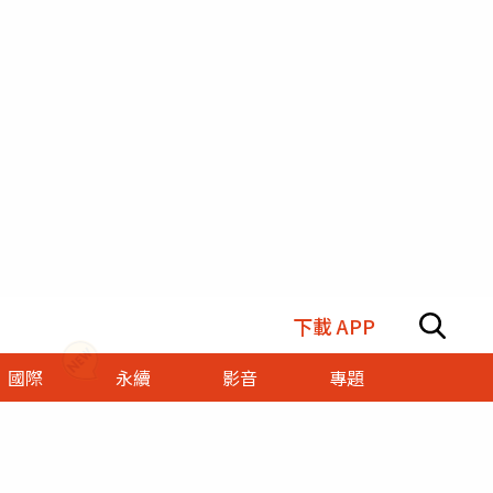
下載 APP
國際
永續
影音
專題