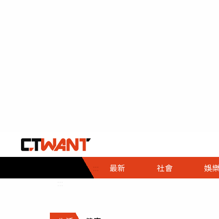
社會首頁
娛樂首頁
財經首頁
政
:::
最新
社會
娛
時事
即時
熱線
:::
直擊
大條
人物
調查
專題
３Ｃ