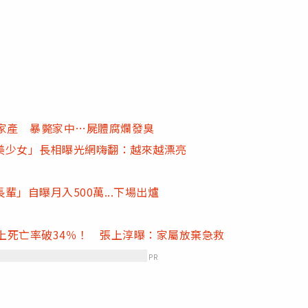
家產 暴斃家中…屍體腐爛發臭
美少女」長相曝光網嗨翻：越來越漂亮
」自曝月入500萬...下場出爐
歲以上死亡率破34％！ 張上淳曝：家屬放棄急救
PR