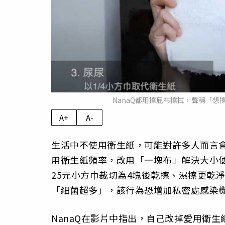
NanaQ都用擦屁布擦拭，聲稱「想擦
A+
A-
生活中不使用衛生紙，可能對許多人而言會造
用衛生紙頻率，改用「一塊布」解決大小便
25元小方巾裁切為4塊後乾擦、濕擦更乾
「細菌超多」，該行為恐增加私密處感染
NanaQ在影片中指出，自己改掉愛用衛