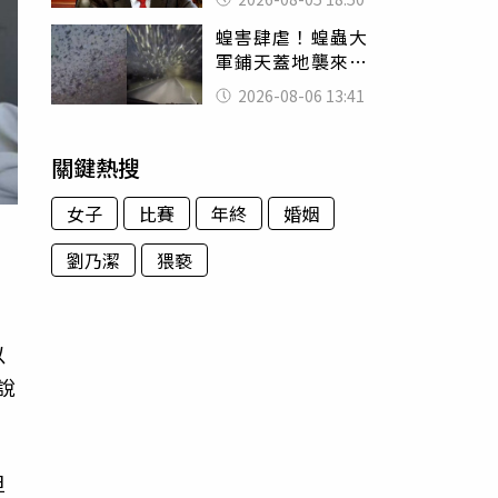
除：我看不起你
蝗害肆虐！蝗蟲大
軍鋪天蓋地襲來宛
如末日 網驚：聖
2026-08-06 13:41
經十災
關鍵熱搜
女子
比賽
年終
婚姻
劉乃潔
猥褻
以
說
但