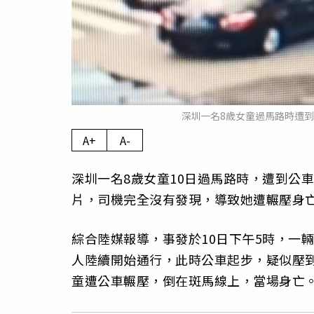
深圳一名8歲女童過馬路時遭
A+
A-
深圳一名8歲女童10日過馬路時，遭到公
片，司機完全沒有發現，導致她遭輾壓身
綜合陸媒報導，事發於10日下午5時，一
人陸續開始通行，此時公車起步，疑似壓
童遭公車輾壓，倒在斑馬線上，當場身亡