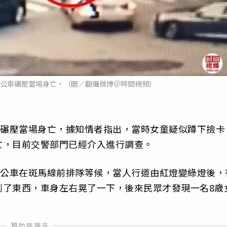
到公車碾壓當場身亡。（圖／翻攝微博＠時間視頻）
車碾壓當場身亡，據知情者指出，當時女童疑似蹲下撿卡
亡，目前交警部門已經介入進行調查。
輛公車在斑馬線前排隊等候，當人行道由紅燈變綠燈後，
到了東西，車身左右晃了一下，後來民眾才發現一名8歲
。