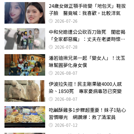
24歲女做正顎手術變「地包天」鞋拔
子臉 醫竟喊：我喜歡，比較洋氣
2026-07-26
中和兒媳遭公公砍百刀致死 閨密揭
「全家都惡魔」：丈夫在老婆時懷孕
摔東西
2026-07-28
潘若迪揪兄弟一起「變女人」！沈玉
琳幫圓夢化身女僕
2026-08-07
伊波拉失控！民主剛果破4000人感
染、1850死 專家憂病毒恐已突變
2026-08-07
吃鹹酥雞多1步驟超重要！妹子1貼心
習慣曝光 網讚爆：救了清潔員
2026-07-12