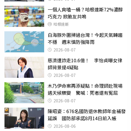
一個人爽嗑一桶？哈根達斯72%濃醇
巧克力 掀脆友共鳴
哈根達斯
白海豚外圍掃過台灣！今起天氣轉趨
不穩 週末慎防強降雨
2026-08-07
慈濟遭詐走10.6億！ 李怡貞曝女律
師背景提4疑點
2026-08-07
木乃伊命案再添疑點！命理師赴現場
遇天候驟變 驚喊：死者還有冤屈
2026-08-07
陳昭姿：676名國防退休教師年金補發
延誤 國防部承諾8月14日前入帳
2026-08-06