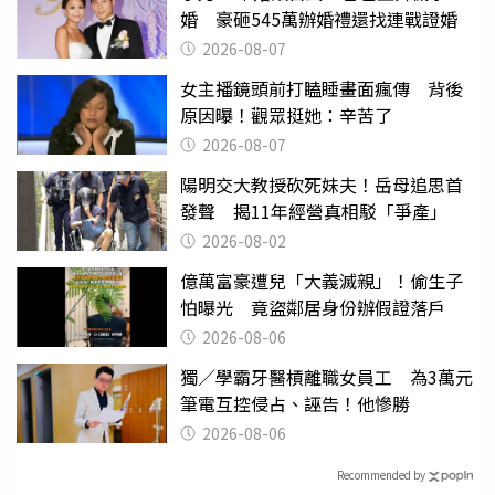
婚 豪砸545萬辦婚禮還找連戰證婚
2026-08-07
女主播鏡頭前打瞌睡畫面瘋傳 背後
原因曝！觀眾挺她：辛苦了
2026-08-07
陽明交大教授砍死妹夫！岳母追思首
發聲 揭11年經營真相駁「爭產」
2026-08-02
億萬富豪遭兒「大義滅親」！偷生子
怕曝光 竟盜鄰居身份辦假證落戶
2026-08-06
獨／學霸牙醫槓離職女員工 為3萬元
筆電互控侵占、誣告！他慘勝
2026-08-06
Recommended by