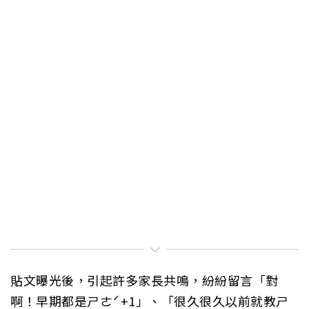
貼文曝光後，引起許多家長共鳴，紛紛留言「對
啊！早期都是ㄕㄜˊ+1」、「很久很久以前就教ㄕ