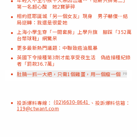
第一名超心酸 她2寶夢碎
相約逛耶誕城「另一個女友」現身 男子嚇傻…結
局逆轉：我還是很愛她
上海小學生穿「一間套房」上學升旗 腳踩「352萬
台幣球鞋」網驚呆
更多最新熱門議題：中聯致癌油風暴
英國下令接種第3劑才能享受夜生活 偽造接種紀錄
者「罰款36.7萬」
肚腩一抓一大把，只需1個雞蛋，用一個瘦一個
PR
(02)6630-8641
投訴爆料專線：
、投訴爆料信箱：
119@ctwant.com