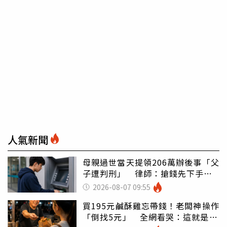
人氣新聞
母親過世當天提領206萬辦後事「父
子遭判刑」 律師：搶錢先下手是
罪
2026-08-07 09:55
買195元鹹酥雞忘帶錢！老闆神操作
「倒找5元」 全網看哭：這就是台