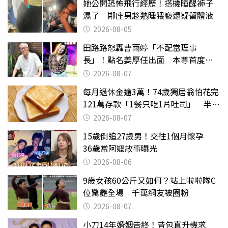
她公開恐怖飛行經歷！搭機睡醒褲子
濕了 鄰座男趁熟睡猥褻還疑留體液
2026-08-05
田路路怒轟曹雨婷「不配當理事
長」！點名姜厚任出面 本尊首度回
應了
2026-08-07
每月退休金逾3萬！74歲獨居翁怕花完
121萬存款「1餐只吃1片吐司」 半年
後暴瘦嚇壞女兒
2026-08-07
15歲倒追27歲男！交往1個月懷孕
36歲當阿嬤故事曝光
2026-08-06
9歲女孩60公斤又如何？站上啦啦隊C
位驚艷全場 千萬網友被圈粉
2026-08-07
小刀14年婚姻告終！昔包直升機求