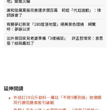
地」變風火輪
謝和弦飆罵吳宗憲遭求償百萬 莉婭「代尪道歉」：律
師誤會了
宥勝夢幻新家「180度落地窗」絕美景色環繞 網驚
呼：夢寐以求
出外景回家見老婆準備「3樣補菜」 許孟哲壞笑：意思
是？結局尷尬了
延伸閱讀
外送訂19公斤飲料…備註「不爬5樓別接」她傻眼
同行讚完勝奧客引論戰
年輕人不生小孩十大原因出爐…「低薪只排第二」