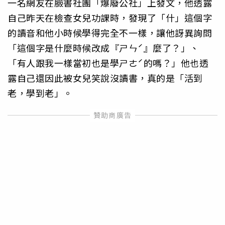
一名網友在臉書社團「爆廢公社」上發文，他透露
自己昨天在檢查女兒功課時，發現了「什」這個字
的讀音和他小時候學得完全不一樣，讓他訝異詢問
「這個字是什麼時候改成『ㄕㄣˊ』麼了？」、
「有人跟我一樣當初也是學ㄕㄜˊ的嗎？」他也透
露自己還因此被女兒笑說沒讀書，真的是「活到
老，學到老」。