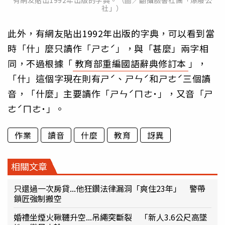
有網友貼出1992年出版的字典。（圖／翻攝臉書社團「爆廢公
社」）
此外，有網友貼出1992年出版的字典，可以看到當
時「什」麼只讀作「ㄕㄜˊ」，與「甚麼」兩字相
同，不過根據「
教育部重編國語辭典修訂本
」，
「什」這個字現在則有ㄕˊ、ㄕㄣˊ和ㄕㄜˊ三個讀
音，「什麼」主要讀作「ㄕㄣˊㄇㄜ˙」，又音「ㄕ
ㄜˊㄇㄜ˙」。
作業
讀音
什麼
教育
訝異
相關文章
只還過一次房貸...他狂鑽法律漏洞「爽住23年」 警帶
鎖匠強制搬空
婚禮坐煙火鞦韆升空...吊繩突斷裂 「新人3.6公尺高墜