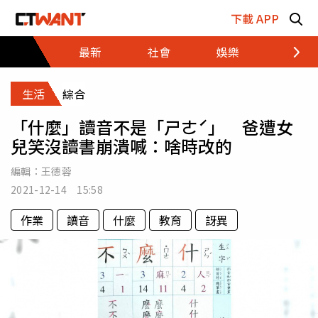
跳至主要內容區塊
下載 APP
最新
社會
娛樂
財經
生活
綜合
「什麼」讀音不是「ㄕㄜˊ」 爸遭女
兒笑沒讀書崩潰喊：啥時改的
編輯：
王德蓉
2021-12-14 15:58
作業
讀音
什麼
教育
訝異