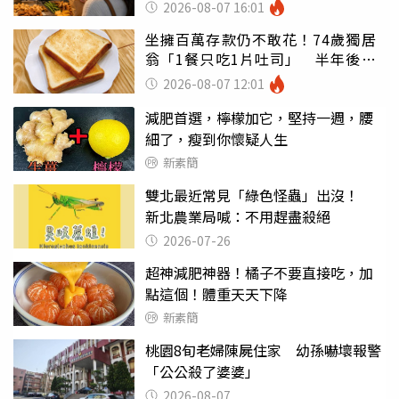
灣
2026-08-07 16:01
坐擁百萬存款仍不敢花！74歲獨居
翁「1餐只吃1片吐司」 半年後暴
瘦嚇壞女兒
2026-08-07 12:01
減肥首選，檸檬加它，堅持一週，腰
細了，瘦到你懷疑人生
新素簡
雙北最近常見「綠色怪蟲」出沒！
新北農業局喊：不用趕盡殺絕
2026-07-26
超神減肥神器！橘子不要直接吃，加
點這個！體重天天下降
新素簡
桃園8旬老婦陳屍住家 幼孫嚇壞報警
「公公殺了婆婆」
2026-08-07