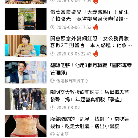
2026-08-06 17:04
億萬富豪遭兒「大義滅親」！偷生
子怕曝光 竟盜鄰居身份辦假證落
戶
2026-08-06 17:53
開會照意外變網紅照！女公務員妝
容掀2千則留言 本人怒嗆：化妝有
錯嗎
2026-08-05 22:43
翻轉低薪！他用3個月轉職「國際專案
管理師」
恆逸教育訓練中心
陽明交大教授砍死妹夫！岳母追思首
發聲 揭11年經營真相駁「爭產」
2026-08-02
腹部脂肪的「剋星」找到了，常吃這
幾物，吃走大肚囊，瘦出小蠻腰
新素簡