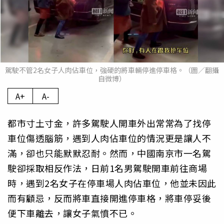
駕駛不管2名女子人肉佔車位，強硬的將車輛停進停車格。（圖／翻攝
自微博）
A+
A-
都市寸土寸金，許多駕駛人開車外出常常為了找停
車位傷透腦筋，遇到人肉佔車位的情況更是讓人不
滿，卻也只能默默忍耐。然而，中國南京市一名駕
駛卻採取相反作法，日前1名男駕駛開車前往商場
時，遇到2名女子在停車場人肉佔車位，他並未因此
而有顧忌，反而將車直接開進停車格，將車停妥後
便下車離去，讓女子氣憤不已。