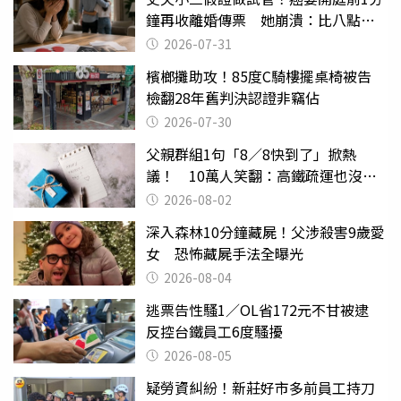
鐘再收離婚傳票 她崩潰：比八點檔
還扯
2026-07-31
檳榔攤助攻！85度C騎樓擺桌椅被告
檢翻28年舊判決認證非竊佔
2026-07-30
父親群組1句「8／8快到了」掀熱
議！ 10萬人笑翻：高鐵疏運也沒列
父親節
2026-08-02
深入森林10分鐘藏屍！父涉殺害9歲愛
女 恐怖藏屍手法全曝光
2026-08-04
逃票告性騷1／OL省172元不甘被逮
反控台鐵員工6度騷擾
2026-08-05
疑勞資糾紛！新莊好市多前員工持刀