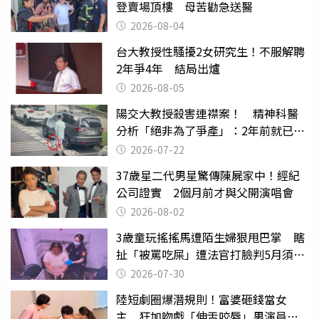
登賣場頂樓 母苦勸急送醫
2026-08-04
台大教授性騷擾2女研究生！不服解聘
2年爭4年 結局出爐
2026-08-05
陽交大教授殺害連襟案！ 精神科醫
分析「絕非為了爭產」：2年前就已言
行詭異
2026-07-22
37歲星二代男星驚傳陳屍家中！經紀
公司證實 2個月前才與父開演唱會
2026-08-02
3歲童玩搖搖馬遭陌生婦狠甩巴掌 瞎
扯「被罵吃屎」遭法官打臉判5月須入
監
2026-07-30
陸短劇圈爆潛規則！富婆砸錢當女
主 狂加吻戲「伸舌咬唇」男演員崩