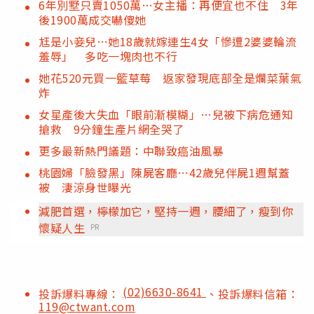
6年別墅只賣1050萬…女主播：再便宜也不住 3年
後1900萬成交嚇傻她
尪是小妾兒…她18歲就嫁連生4女「慘遭2婆婆輪流
羞辱」 多吃一塊肉也不行
她花520元買一籃草莓 返家發現底部全是爛菜葉氣
炸
女星產後大失血「眼前漸模糊」…兒被下病危通知
搶救 9分鐘生產片網全哭了
更多最新熱門議題：中聯致癌油風暴
桃園婦「臉發黑」陳屍客廳…42歲兒伴屍1週幫蓋
被 淒涼身世曝光
減肥首選，檸檬加它，堅持一週，腰細了，瘦到你
懷疑人生
PR
(02)6630-8641
投訴爆料專線：
、投訴爆料信箱：
119@ctwant.com