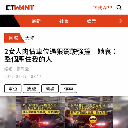
跳至主要內容區塊
下載 APP
最新
社會
娛樂
財經
國際
大陸
2女人肉佔車位遇狠駕駛強撞 她哀：
整個壓住我的人
編輯：
康瑀霏
2022-01-17 08:47
車位
駕駛
商場
停車