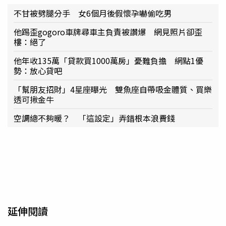
不甘被劈腿分手 女6個月後假懷孕嚇偷吃男
他踢歪gogoro車牌尋車主負責被讚爆 網見照片卻歪
樓：絕了
他年收135萬「貸款買1000萬房」憂難負擔 網點1優
勢：放心貸吧
「幫朋友招財」4星座曝光 雙魚座自帶吸金體質、買樂
透可揪金牛
空調總不夠暖？ 「這設定」弄錯根本浪費錢
延伸閱讀