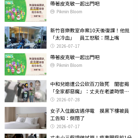
帶著皮克敏一起出門吧
Pikmin Bloom
新竹音樂教室命案10天後復課！他批
「太冷血」 員工怒駁：閉上嘴
2026-07-17
帶著皮克敏一起出門吧
Pikmin Bloom
中和兒媳遭公公砍百刀致死 閨密揭
「全家都惡魔」：丈夫在老婆時懷孕
摔東西
2026-07-28
女子入住飯店遇停電 摸黑下樓被員
工告知：倒閉了
2026-07-17
丈夫小三假證做試管！癌妻開庭前1分