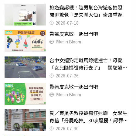
旅遊變認親！陸男幫台灣遊客拍照
閒聊驚覺「是失聯大伯」奇蹟重逢
2026-07-18
帶著皮克敏一起出門吧
Pikmin Bloom
台中女遛狗走斑馬線遭撞亡！母慟
「女兒隨媽祖修行去了」 駕駛過失
致死判9月
2026-07-26
帶著皮克敏一起出門吧
Pikmin Bloom
獨／東吳男教授被瘋狂迷戀 女學生
寄信「分屍吃掉」30次騷擾！認罪免
關
2026-07-30