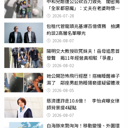
中和兒媳遭公公砍百刀致死 閨密揭
「全家都惡魔」：丈夫在老婆時懷孕
摔東西
2026-07-28
包租代管龍頭兆基爆百億債務 檢調
約談2高層名單曝光
2026-08-07
陽明交大教授砍死妹夫！岳母追思首
發聲 揭11年經營真相駁「爭產」
2026-08-02
她公開恐怖飛行經歷！搭機睡醒褲子
濕了 鄰座男趁熟睡猥褻還疑留體液
2026-08-05
慈濟遭詐走10.6億！ 李怡貞曝女律
師背景提4疑點
2026-08-07
白海豚來勢洶洶！移動變慢、外圍環