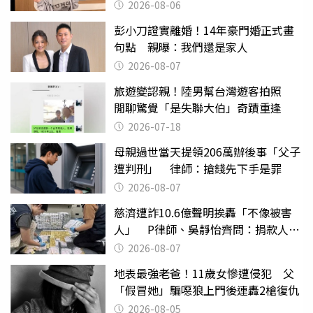
2000萬」
2026-08-06
彭小刀證實離婚！14年豪門婚正式畫
句點 親曝：我們還是家人
2026-08-07
旅遊變認親！陸男幫台灣遊客拍照
閒聊驚覺「是失聯大伯」奇蹟重逢
2026-07-18
母親過世當天提領206萬辦後事「父子
遭判刑」 律師：搶錢先下手是罪
2026-08-07
慈濟遭詐10.6億聲明挨轟「不像被害
人」 P律師、吳靜怡齊問：捐款人有
權知道真相
2026-08-07
地表最強老爸！11歲女慘遭侵犯 父
「假冒她」騙噁狼上門後連轟2槍復仇
2026-08-05