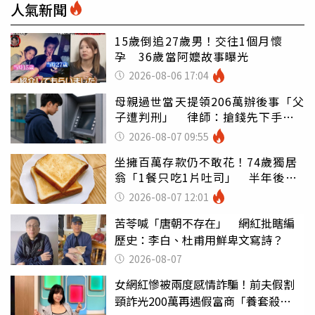
人氣新聞
15歲倒追27歲男！交往1個月懷
孕 36歲當阿嬤故事曝光
2026-08-06 17:04
母親過世當天提領206萬辦後事「父
子遭判刑」 律師：搶錢先下手是
罪
2026-08-07 09:55
坐擁百萬存款仍不敢花！74歲獨居
翁「1餐只吃1片吐司」 半年後暴
瘦嚇壞女兒
2026-08-07 12:01
苦苓喊「唐朝不存在」 網紅批瞎編
歷史：李白、杜甫用鮮卑文寫詩？
2026-08-07
女網紅慘被兩度感情詐騙！前夫假割
頸詐光200萬再遇假富商「養套殺