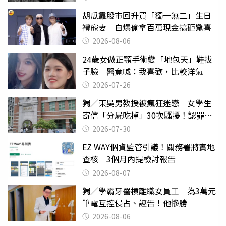
胡瓜靠股市回升買「獨一無二」生日
禮寵妻 自爆偷拿百萬現金搞砸驚喜
2026-08-06
24歲女做正顎手術變「地包天」鞋拔
子臉 醫竟喊：我喜歡，比較洋氣
2026-07-26
獨／東吳男教授被瘋狂迷戀 女學生
寄信「分屍吃掉」30次騷擾！認罪免
關
2026-07-30
EZ WAY個資監管引議！關務署將實地
查核 3個月內提檢討報告
2026-08-07
獨／學霸牙醫槓離職女員工 為3萬元
筆電互控侵占、誣告！他慘勝
2026-08-06