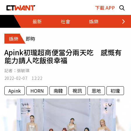
跳至主要內容區塊
下載 APP
最新
社會
娛樂
財經
娛樂
即時
Apink初瓏超商便當分兩天吃 感慨有
能力請人吃飯很幸福
記者：
張毓琪
2022-02-07 12:22
Apink
HORN
南韓
視訊
恩地
初瓏