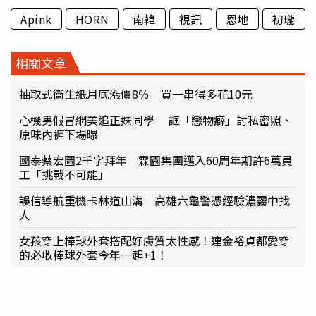
Apink
HORN
南韓
視訊
恩地
初瓏
相關文章
抽取式衛生紙月底漲價8％ 買一串得多花10元
心機男假冒網美追正妹同學 誆「戀物癖」討私密照、
原味內褲下場曝
國泰蔡宏圖2千字拜年 霖園集團邁入60周年期許6萬員
工「挑戰不可能」
誤信導航重機卡林道山溝 高雄六龜警憑經驗濃霧中找
人
女孩穿上棒球外套搭配好膚質太性感！連金裕貞都愛穿
的必收棒球外套今年一起+1！