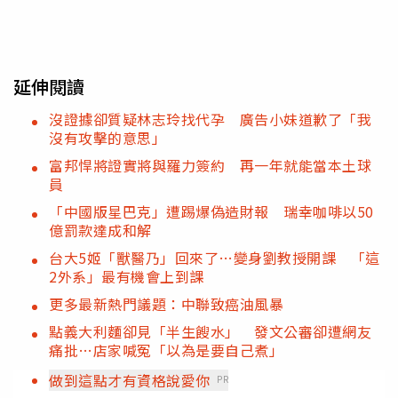
延伸閱讀
沒證據卻質疑林志玲找代孕 廣告小妹道歉了「我
沒有攻擊的意思」
富邦悍將證實將與羅力簽約 再一年就能當本土球
員
「中國版星巴克」遭踢爆偽造財報 瑞幸咖啡以50
億罰款達成和解
台大5姬「獸醫乃」回來了…變身劉教授開課 「這
2外系」最有機會上到課
更多最新熱門議題：中聯致癌油風暴
點義大利麵卻見「半生餿水」 發文公審卻遭網友
痛批…店家喊冤「以為是要自己煮」
做到這點才有資格說愛你
PR