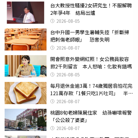
台大教授性騷擾2女研究生！不服解聘
2年爭4年 結局出爐
2026-08-05
台中升國一男學生暑輔失控「折斷掃
把刺傷老師眼」 恐害失明
2026-08-07
開會照意外變網紅照！女公務員妝容
掀2千則留言 本人怒嗆：化妝有錯嗎
2026-08-05
每月退休金逾3萬！74歲獨居翁怕花完
121萬存款「1餐只吃1片吐司」 半年
後暴瘦嚇壞女兒
2026-08-07
桃園8旬老婦陳屍住家 幼孫嚇壞報警
「公公殺了婆婆」
2026-08-07