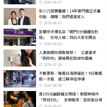
2026-08-07
彭小刀證實離婚！14年豪門婚正式畫
句點 親曝：我們還是家人
2026-08-07
宜蘭伴手禮名店「開門5分鐘麵包秒
殺」 在地人喊：拜託大家別再去
2026-08-03
人妻房間吹頭髮被禁！ 公婆要求
「廁所吹」還嗆再犯剪掉吹風機
2026-07-18
不斷更新／颱風白海豚逼近！9日颱風
假一次看 連江縣停班停課
2026-08-08
買195元鹹酥雞忘帶錢！老闆神操作
「倒找5元」 全網看哭：這就是台灣
2026-08-07