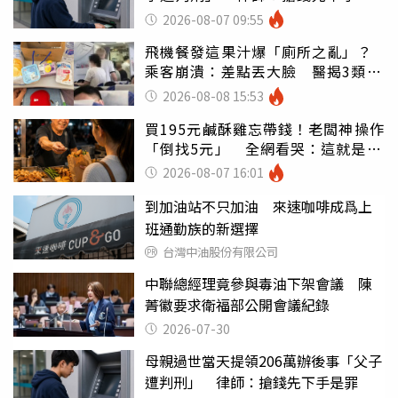
罪
2026-08-07 09:55
飛機餐發這果汁爆「廁所之亂」？
乘客崩潰：差點丟大臉 醫揭3類人
別亂喝
2026-08-08 15:53
買195元鹹酥雞忘帶錢！老闆神操作
「倒找5元」 全網看哭：這就是台
灣
2026-08-07 16:01
到加油站不只加油 來速咖啡成爲上
班通勤族的新選擇
台灣中油股份有限公司
中聯總經理竟參與毒油下架會議 陳
菁徽要求衛福部公開會議紀錄
2026-07-30
母親過世當天提領206萬辦後事「父子
遭判刑」 律師：搶錢先下手是罪