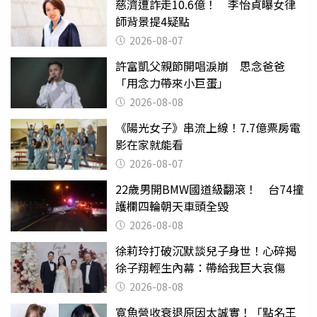
慈濟遭詐走10.6億！ 李怡貞曝女律
師背景提4疑點
2026-08-07
許富凱父親節開唱淚崩 思念爸爸
「用念力帶來小巨蛋」
2026-08-08
《陽光女子》串流上線！7.7億票房電
影在家就能看
2026-08-07
22歲男開BMW國道級翻滾！ 台74撞
護欄四輪朝天車頭全毀
2026-08-08
徐莉玲打破沉默談兒子身世！心碎揭
徐子翔輕生內幕：帶給我巨大哀傷
2026-08-08
寬魚營收衰退原因太誠實！「點名王