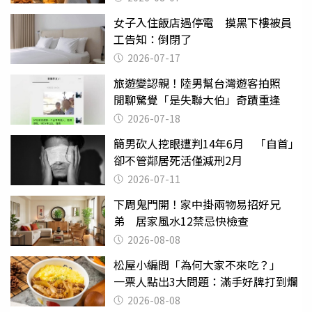
女子入住飯店遇停電 摸黑下樓被員
工告知：倒閉了
2026-07-17
旅遊變認親！陸男幫台灣遊客拍照
閒聊驚覺「是失聯大伯」奇蹟重逢
2026-07-18
簡男砍人挖眼遭判14年6月 「自首」
卻不管鄰居死活僅減刑2月
2026-07-11
下周鬼門開！家中掛兩物易招好兄
弟 居家風水12禁忌快檢查
2026-08-08
松屋小編問「為何大家不來吃？」
一票人點出3大問題：滿手好牌打到爛
2026-08-08