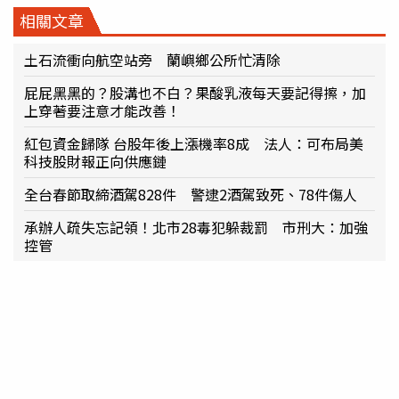
相關文章
土石流衝向航空站旁 蘭嶼鄉公所忙清除
屁屁黑黑的？股溝也不白？果酸乳液每天要記得擦，加
上穿著要注意才能改善！
紅包資金歸隊 台股年後上漲機率8成 法人：可布局美
科技股財報正向供應鏈
全台春節取締酒駕828件 警逮2酒駕致死、78件傷人
承辦人疏失忘記領！北市28毒犯躲裁罰 市刑大：加強
控管