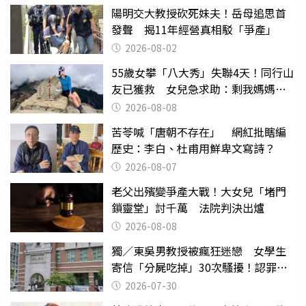
陽明交大教授砍死妹夫！岳母追思首
發聲 揭11年經營真相駁「爭產」
2026-08-02
55歲女攀「八大秀」失聯4天！同行山
友已獲救 女兒急求助：剩我媽媽還
沒找到
2026-08-08
苦苓喊「唐朝不存在」 網紅批瞎編
歷史：李白、杜甫用鮮卑文寫詩？
2026-08-07
老父出殯變爭產大戰！大女兒「堵門
鎖靈堂」討千萬 法院判決出爐
2026-08-08
獨／東吳男教授被瘋狂迷戀 女學生
寄信「分屍吃掉」30次騷擾！認罪免
關
2026-07-30