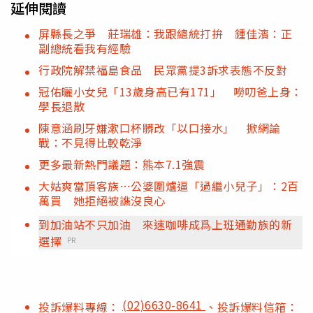
延伸閱讀
屏縣長之爭 莊瑞雄：我跟總統打拚 鍾佳濱：正
副總統看我有經驗
行政院解禁福島食品 民眾黨提3訴求表態不反對
冠佑曬小女兒「13歲身高已有171」 嘮叨爸上身：
學長退散
陳意涵刷牙嫌漱口杯髒改「以口接水」 掀網論
戰：不見得比較乾淨
更多最新熱門議題：熊本7.1強震
大姑爽當頂客族…公婆圍爐逼「過繼小兒子」：2百
萬買 她拒絕被譙沒良心
到加油站不只加油 來速咖啡成爲上班通勤族的新
選擇
PR
(02)6630-8641
投訴爆料專線：
、投訴爆料信箱：