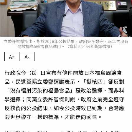
立委許智傑指出，對於2018年公投結果，政府完全遵守，兩年內沒有
開放福島5縣市食品進口。（資料照／記者黃耀徵攝）
A+
A-
行政院今（8）日宣布有條件開放日本福島周邊食
品，民進黨籍立委鄭運鵬表示，「挺核四」卻反對
「沒有輻射污染的福島食品」是政治選擇、而非科
學選擇；同黨立委許智傑則說，政府之前完全遵守
反核食的公投結果，如今公投時效已到期，台灣應
跟世界遵守一樣的標準，才能走向國際。