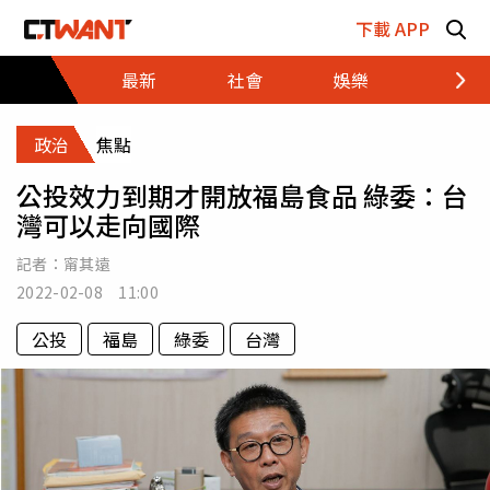
跳至主要內容區塊
下載 APP
最新
社會
娛樂
財經
政治
焦點
公投效力到期才開放福島食品 綠委：台
灣可以走向國際
記者：
甯其遠
2022-02-08 11:00
公投
福島
綠委
台灣