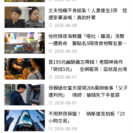
丈夫怕痛不肯結紮！人妻連生3孩 控
遭家暴淚喊：真的好累
2026-08-08
他吃隔夜海鮮麵「嘔吐、腹瀉」洗腎
一週救命 醫點名5隔夜食物腎友要注
意
2026-08-09
買195元鹹酥雞忘帶錢！老闆神操作
「倒找5元」 全網看哭：這就是台灣
2026-08-07
母親過世當天提領206萬辦後事「父子
遭判刑」 律師：搶錢先下手是罪
2026-08-07
不用熬夜操盤！ 納斯達克拍板「23
小時交易」
2026-08-09