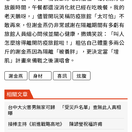
放飯時間，午餐都還沒消化就已經在吃晚餐，我的
老天鵝呀，」儘管開玩笑稱防疫旅館「太可怕」不
敢再來，但謝金燕仍非常感謝在隔離期間有多虧有
旅館人員細心問候並關心健康，撒嬌笑說：「叫人
怎麼捨得離開防疫旅館啦！」粗估自己體重多兩公
斤的謝金燕因為隔離「被養胖」，更決定當「增
肌」計畫來備戰之後演唱會。
謝金燕
身材
喜訊
炫腹
相關文章
台中大火害男無家可歸 「受災戶名單」查無此人真相
曝
接棒主持《前進戰略高地》 陳諺瑩祝福許甫