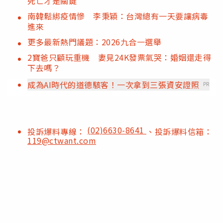
死亡才是關鍵
南韓鬆綁疫情慘 李秉穎：台灣總有一天要讓病毒
進來
更多最新熱門議題：2026九合一選舉
2寶爸只顧玩重機 妻見24K發票氣哭：婚姻還走得
下去嗎？
成為AI時代的道德駭客！一次拿到三張資安證照
PR
(02)6630-8641
投訴爆料專線：
、投訴爆料信箱：
119@ctwant.com