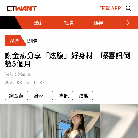
跳至主要內容區塊
下載 APP
最新
社會
娛樂
財經
娛樂
即時
謝金燕分享「炫腹」好身材 曝喜訊倒
數5個月
記者：
常朝貴
2022-03-16 12:37
謝金燕
身材
喜訊
炫腹