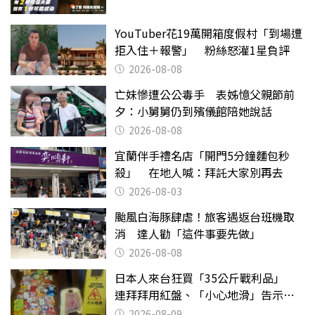
YouTuber花19萬開箱度假村「到場遭
拒入住＋報警」 粉絲怒灌1星負評
2026-08-08
亡妹慘遭公公毒手 表姊憶父親節前
夕：小舅舅仍到殯儀館陪她說話
2026-08-08
宜蘭伴手禮名店「開門5分鐘麵包秒
殺」 在地人喊：拜託大家別再去
2026-08-03
颱風白海豚肆虐！旅客遇返台班機取
消 達人勸「這件事要先做」
2026-08-08
日本人來台狂買「35公斤戰利品」
連拜拜用紅盤、「小心地滑」告示牌
也帶回家
2026-08-09