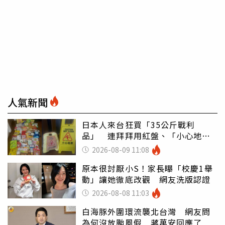
人氣新聞
日本人來台狂買「35公斤戰利
品」 連拜拜用紅盤、「小心地
滑」告示牌也帶回家
2026-08-09 11:08
原本很討厭小S！家長曝「校慶1舉
動」讓她徹底改觀 網友洗版認證
2026-08-08 11:03
白海豚外圍環流襲北台灣 網友問
為何沒放颱風假 蔣萬安回應了