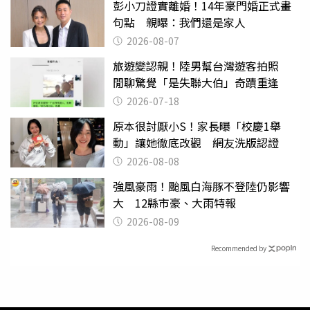
彭小刀證實離婚！14年豪門婚正式畫
句點 親曝：我們還是家人
2026-08-07
旅遊變認親！陸男幫台灣遊客拍照
閒聊驚覺「是失聯大伯」奇蹟重逢
2026-07-18
原本很討厭小S！家長曝「校慶1舉
動」讓她徹底改觀 網友洗版認證
2026-08-08
強風豪雨！颱風白海豚不登陸仍影響
大 12縣市豪、大雨特報
2026-08-09
Recommended by