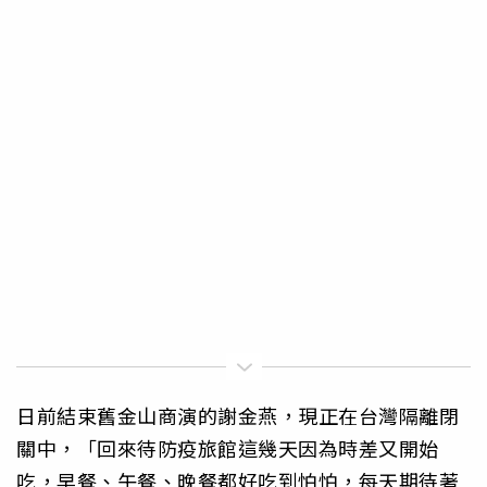
日前結束舊金山商演的謝金燕，現正在台灣隔離閉
關中，「回來待防疫旅館這幾天因為時差又開始
吃，早餐、午餐、晚餐都好吃到怕怕，每天期待著