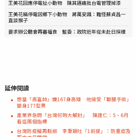
王美花回應停電扯小動物 陳其邁痛批台電管理掉漆
王美花稱停電因鄉下小動物 蔣萬安諷：難怪蘇貞昌一
直談猴子
要求辦公聽會再審福食 藍委：政院近年從未赴日採樣
延伸閱讀
想當「高富帥」嫌167身高矮 他接受「斷腿手術」
變身177型男
產業界急問「台灣何時大解封」 陳建仁：5、6月
看這兩個指標
台灣防疫擬再鬆綁 李秉穎吐「1前提」：防重症及