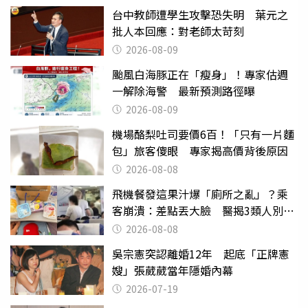
台中教師遭學生攻擊恐失明 葉元之
批人本回應：對老師太苛刻
2026-08-09
颱風白海豚正在「瘦身」！專家估週
一解除海警 最新預測路徑曝
2026-08-09
機場酪梨吐司要價6百！「只有一片麵
包」旅客傻眼 專家揭高價背後原因
2026-08-08
飛機餐發這果汁爆「廁所之亂」？乘
客崩潰：差點丟大臉 醫揭3類人別亂
喝
2026-08-08
吳宗憲突認離婚12年 起底「正牌憲
嫂」張葳葳當年隱婚內幕
2026-07-19