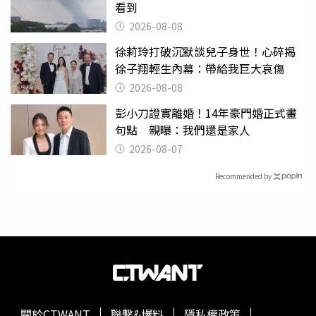
看到
2026-08-08
徐莉玲打破沉默談兒子身世！心碎揭
徐子翔輕生內幕：帶給我巨大哀傷
2026-08-08
彭小刀證實離婚！14年豪門婚正式畫
句點 親曝：我們還是家人
2026-08-07
Recommended by
關於CTWANT
聯繫&爆料
隱私權政策