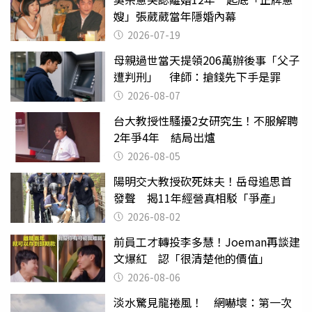
嫂」張葳葳當年隱婚內幕
2026-07-19
母親過世當天提領206萬辦後事「父子
遭判刑」 律師：搶錢先下手是罪
2026-08-07
台大教授性騷擾2女研究生！不服解聘
2年爭4年 結局出爐
2026-08-05
陽明交大教授砍死妹夫！岳母追思首
發聲 揭11年經營真相駁「爭產」
2026-08-02
前員工才轉投李多慧！Joeman再談建
文爆紅 認「很清楚他的價值」
2026-08-06
淡水驚見龍捲風！ 網嚇壞：第一次