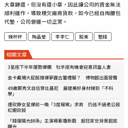
大章歸還，但沒有還小章，因此讓公司的資金無法
順利運作，導致積欠廠商貨款，如今已經自掏腰包
代墊，公司營運一切正常。
辣杯杯
陶晶瑩
李李仁
股東
墊錢
相關文章
3星座下半年運勢爆棚 牡羊座有機會迎喜訊當人妻
金卡戴珊大屁股撐爆夢露古董禮服？ 博物館出面發聲
49歲鄭秀文自信穿比基尼 展健美好身材辣到「不科
學」
遭砍脖女星爆前一晚「3度報案」求救 仍逃不過老公殺
紅眼砍殺
「錢復陽光帥孫」主演楊紫瓊新戲 超狂家世背景起底
曝光