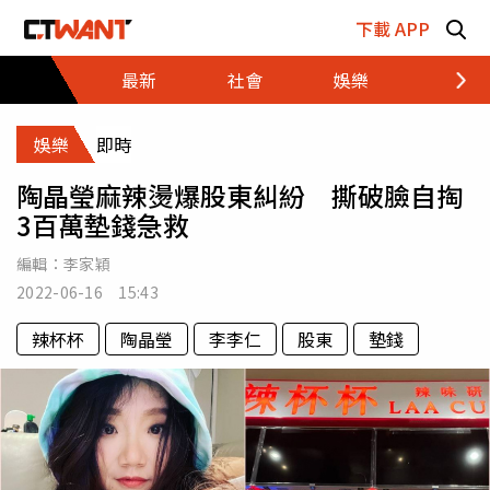
跳至主要內容區塊
下載 APP
最新
社會
娛樂
財經
娛樂
即時
陶晶瑩麻辣燙爆股東糾紛 撕破臉自掏
3百萬墊錢急救
編輯：
李家穎
2022-06-16 15:43
辣杯杯
陶晶瑩
李李仁
股東
墊錢