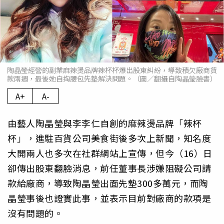
陶晶瑩經營的副業麻辣燙品牌辣杯杯爆出股東糾紛，導致積欠廠商貨
款兩週，最後她自掏腰包先墊解決問題。（圖／翻攝自陶晶瑩臉書）
A+
A-
由藝人陶晶瑩與李李仁自創的麻辣燙品牌「辣杯
杯」，進駐百貨公司美食街後多次上新聞，知名度
大開兩人也多次在社群網站上宣傳，但今（16）日
卻傳出股東翻臉消息，前任董事長涉嫌阻礙公司請
款給廠商，導致陶晶瑩出面先墊300多萬元，而陶
晶瑩事後也證實此事，並表示目前對廠商的款項是
沒有問題的。