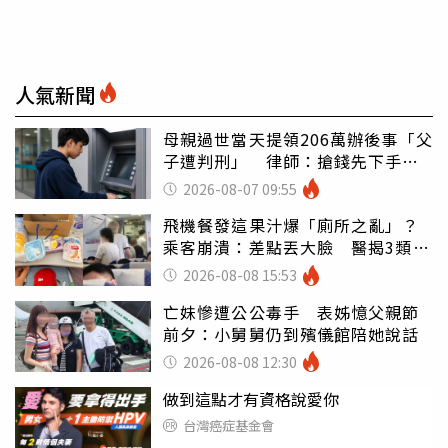
人氣新聞
母親過世當天提領206萬辦後事「父
子遭判刑」 律師：搶錢先下手是
罪
2026-08-07 09:55
飛機餐發這果汁爆「廁所之亂」？
乘客崩潰：差點丟大臉 醫揭3類人
別亂喝
2026-08-08 15:53
亡妹慘遭公公毒手 表姊憶父親節
前夕：小舅舅仍到殯儀館陪她說話
2026-08-08 12:30
做到這點才有資格說愛你
台灣癌症基金會