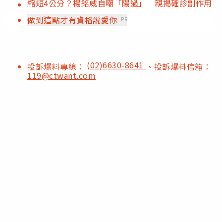
縮短4公分？楊銘威自嘲「陽過」 親揭確診副作用
做到這點才有資格說愛你
PR
(02)6630-8641
投訴爆料專線：
、投訴爆料信箱：
119@ctwant.com