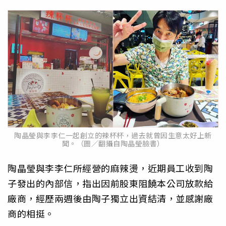
陶晶瑩與李李仁一起創立的辣杯杯，過去就曾因生意太好上新
聞。（圖／翻攝自陶晶瑩臉書）
陶晶瑩與李李仁所經營的麻辣燙，近期員工收到陶
子發出的內部信，指出因前股東阻饒本公司放款給
廠商，經歷兩週後由陶子獨立出資結清，並感謝廠
商的相挺。