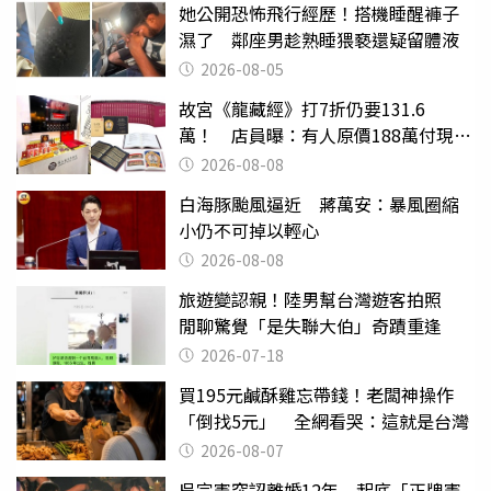
她公開恐怖飛行經歷！搭機睡醒褲子
濕了 鄰座男趁熟睡猥褻還疑留體液
2026-08-05
故宮《龍藏經》打7折仍要131.6
萬！ 店員曝：有人原價188萬付現購
買
2026-08-08
白海豚颱風逼近 蔣萬安：暴風圈縮
小仍不可掉以輕心
2026-08-08
旅遊變認親！陸男幫台灣遊客拍照
閒聊驚覺「是失聯大伯」奇蹟重逢
2026-07-18
買195元鹹酥雞忘帶錢！老闆神操作
「倒找5元」 全網看哭：這就是台灣
2026-08-07
吳宗憲突認離婚12年 起底「正牌憲