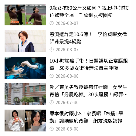
9歲女孩60公斤又如何？站上啦啦隊C
位驚艷全場 千萬網友被圈粉
2026-08-07
慈濟遭詐走10.6億！ 李怡貞曝女律
師背景提4疑點
2026-08-07
10小時腦瘤手術！日醫誤切正常腦組
織 50多歲女術後無法自主呼吸
2026-08-08
獨／東吳男教授被瘋狂迷戀 女學生
寄信「分屍吃掉」30次騷擾！認罪免
關
2026-07-30
原本很討厭小S！家長曝「校慶1舉
動」讓她徹底改觀 網友洗版認證
2026-08-08