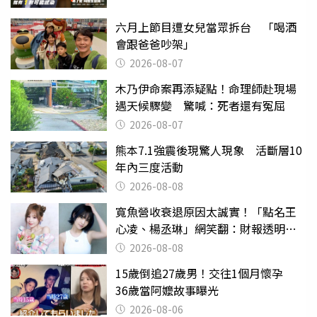
六月上節目遭女兒當眾拆台 「喝酒
會跟爸爸吵架」
2026-08-07
木乃伊命案再添疑點！命理師赴現場
遇天候驟變 驚喊：死者還有冤屈
2026-08-07
熊本7.1強震後現驚人現象 活斷層10
年內三度活動
2026-08-08
寬魚營收衰退原因太誠實！「點名王
心凌、楊丞琳」網笑翻：財報透明度
滿分
2026-08-08
15歲倒追27歲男！交往1個月懷孕
36歲當阿嬤故事曝光
2026-08-06