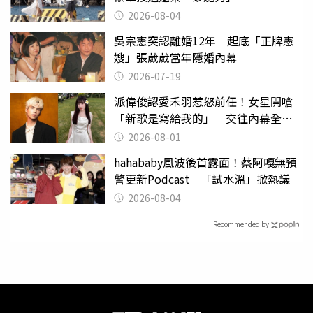
2026-08-04
吳宗憲突認離婚12年 起底「正牌憲
嫂」張葳葳當年隱婚內幕
2026-07-19
派偉俊認愛禾羽惹怒前任！女星開嗆
「新歌是寫給我的」 交往內幕全說
了
2026-08-01
hahababy風波後首露面！蔡阿嘎無預
警更新Podcast 「試水溫」掀熱議
2026-08-04
Recommended by