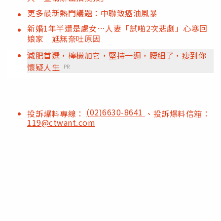
更多最新熱門議題：中聯致癌油風暴
新婚1年半還是處女…人妻「試啪2次悲劇」心寒回
娘家 尪無奈吐原因
減肥首選，檸檬加它，堅持一週，腰細了，瘦到你
懷疑人生
PR
(02)6630-8641
投訴爆料專線：
、投訴爆料信箱：
119@ctwant.com