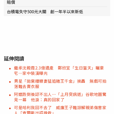
賠償
台積電失守500元大關 創一年半以來新低
延伸閱讀
繼承沈殿霞2.3億遺產 鄭欣宜「生日當天」曬豪
宅…家中裝潢曝光
男星「拋棄糟糠妻猛追賭王千金」挨轟 無戲可拍
落難去賣衣服
阿嬤跌倒後認不出人…「上月突病逝」谷歌地圖驚
見一幕 他淚：真的回家了
可是哈利我回不去了 威廉王子難諒解親弟傷害家
人「查爾斯出招挽救」