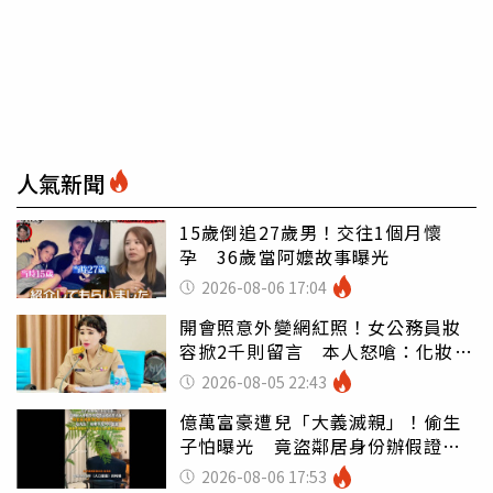
人氣新聞
15歲倒追27歲男！交往1個月懷
孕 36歲當阿嬤故事曝光
2026-08-06 17:04
開會照意外變網紅照！女公務員妝
容掀2千則留言 本人怒嗆：化妝有
錯嗎
2026-08-05 22:43
億萬富豪遭兒「大義滅親」！偷生
子怕曝光 竟盜鄰居身份辦假證落
戶
2026-08-06 17:53