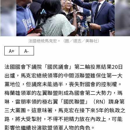
法國總統馬克宏。（圖／達志／美聯社）
A+
A-
法國國會下議院「國民議會」第二輪投票結果20日
出爐，馬克宏總統領導的中間派聯盟雖保住第一大
黨地位，但議席未能過半，喪失對國會的控制權。
梅蘭雄領軍的左翼聯盟則成為國會第二大勢力，瑪
琳．雷朋率領的極右翼「國民聯盟」（RN）躋身第
三大黨團。這意味著，馬克宏在接下來5年的執政之
路，將大受掣肘，不得不把精力放在內政上，可能
影響他繼續扮演歐盟領軍人物的角色。