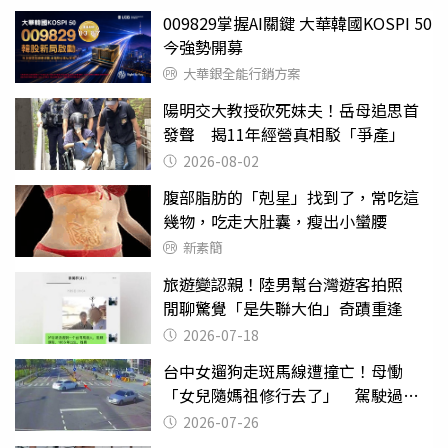
009829掌握AI關鍵 大華韓國KOSPI 50
今強勢開募
大華銀全能行銷方案
陽明交大教授砍死妹夫！岳母追思首
發聲 揭11年經營真相駁「爭產」
2026-08-02
腹部脂肪的「剋星」找到了，常吃這
幾物，吃走大肚囊，瘦出小蠻腰
新素簡
旅遊變認親！陸男幫台灣遊客拍照
閒聊驚覺「是失聯大伯」奇蹟重逢
2026-07-18
台中女遛狗走斑馬線遭撞亡！母慟
「女兒隨媽祖修行去了」 駕駛過失
致死判9月
2026-07-26