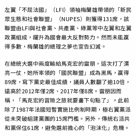
左翼「不屈法國」（LFI）領袖梅蘭雄帶領的「新民
眾生態和社會聯盟」（NUPES）則獲得131席，該
聯盟由LFI與社會黨、共產黨、綠黨等中左翼和左翼
政黨組成，躍升為國會最大反對勢力。然而未能贏
得多數，梅蘭雄的總理之夢也宣告幻滅。
在總統大選中兩度輸給馬克宏的雷朋，這次打了漂
亮一仗，她所率領的「國民聯盟」成為黑馬，贏得
89席，寫下黨史最佳成績，議員人數翻了逾10倍，
遠高於2012年僅2席、2017年僅8席。雷朋因而
稱，「馬克宏的冒險之旅就要畫下句點了」。此前
除了1987年法國短暫實施比例制時期，極右翼黨派
從未突破組建黨團的15席門檻。另外，傳統右派共
和黨保住61席，避免選前擔心的「泡沫化」危機。