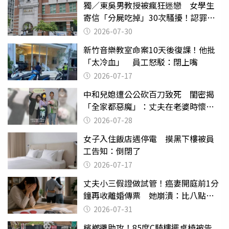
獨／東吳男教授被瘋狂迷戀 女學生
寄信「分屍吃掉」30次騷擾！認罪免
關
2026-07-30
新竹音樂教室命案10天後復課！他批
「太冷血」 員工怒駁：閉上嘴
2026-07-17
中和兒媳遭公公砍百刀致死 閨密揭
「全家都惡魔」：丈夫在老婆時懷孕
摔東西
2026-07-28
女子入住飯店遇停電 摸黑下樓被員
工告知：倒閉了
2026-07-17
丈夫小三假證做試管！癌妻開庭前1分
鐘再收離婚傳票 她崩潰：比八點檔
還扯
2026-07-31
檳榔攤助攻！85度C騎樓擺桌椅被告