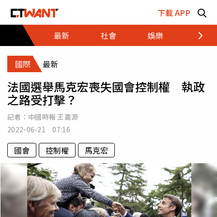
跳至主要內容區塊
下載 APP
最新
社會
娛樂
財經
國際
最新
法國選舉馬克宏喪失國會控制權 執政
之路受打擊？
記者：
中國時報 王嘉源
2022-06-21 07:16
國會
控制權
馬克宏