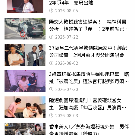
2年爭4年 結局出爐
2026-08-05
陽交大教授殺害連襟案！ 精神科醫
分析「絕非為了爭產」：2年前就已言
行詭異
2026-07-22
37歲星二代男星驚傳陳屍家中！經紀
公司證實 2個月前才與父開演唱會
2026-08-02
3歲童玩搖搖馬遭陌生婦狠甩巴掌 瞎
扯「被罵吃屎」遭法官打臉判5月須入
監
2026-07-30
陸短劇圈爆潛規則！富婆砸錢當女
主 狂加吻戲「伸舌咬唇」男演員崩
潰
2026-08-03
香車美人1／彭彭海邊秘境外拍 男伴
豪車接送還祭「鈔能力」