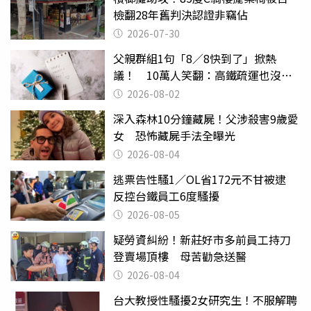
檢翻28年舊判決認證非竊佔
2026-07-30
父親群組1句「8／8快到了」掀熱
議！ 10萬人笑翻：高鐵疏運也沒列
父親節
2026-08-02
深入森林10分鐘藏屍！父涉殺害9歲愛
女 恐怖藏屍手法全曝光
2026-08-04
逃票告性騷1／OL省172元不甘被逮
反控台鐵員工6度騷擾
2026-08-05
疑勞資糾紛！新莊好市多前員工持刀
登賣場頂樓 母苦勸急送醫
2026-08-04
台大教授性騷擾2女研究生！不服解聘