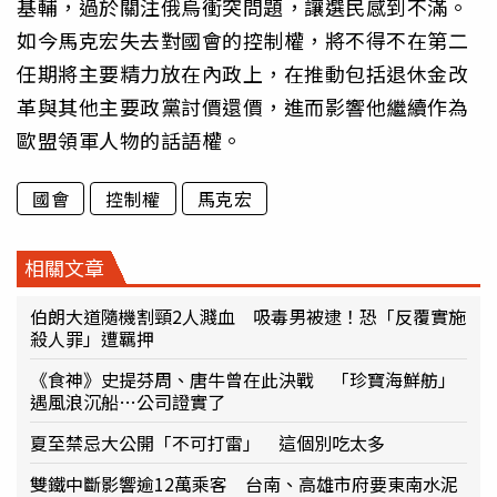
基輔，過於關注俄烏衝突問題，讓選民感到不滿。
如今馬克宏失去對國會的控制權，將不得不在第二
任期將主要精力放在內政上，在推動包括退休金改
革與其他主要政黨討價還價，進而影響他繼續作為
歐盟領軍人物的話語權。
國會
控制權
馬克宏
相關文章
伯朗大道隨機割頸2人濺血 吸毒男被逮！恐「反覆實施
殺人罪」遭羈押
《食神》史提芬周、唐牛曾在此決戰 「珍寶海鮮舫」
遇風浪沉船…公司證實了
夏至禁忌大公開「不可打雷」 這個別吃太多
雙鐵中斷影響逾12萬乘客 台南、高雄市府要東南水泥