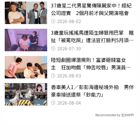
37歲星二代男星驚傳陳屍家中！經紀
公司證實 2個月前才與父開演唱會
2026-08-02
3歲童玩搖搖馬遭陌生婦狠甩巴掌 瞎
扯「被罵吃屎」遭法官打臉判5月須入
監
2026-07-30
陸短劇圈爆潛規則！富婆砸錢當女
主 狂加吻戲「伸舌咬唇」男演員崩
潰
2026-08-03
香車美人1／彭彭海邊秘境外拍 男伴
豪車接送還祭「鈔能力」
2026-08-04
Recommended by