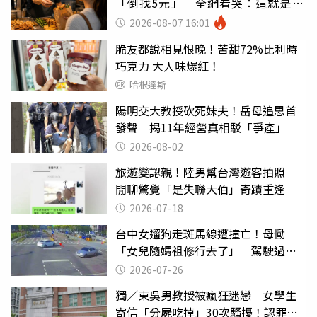
「倒找5元」 全網看哭：這就是台
灣
2026-08-07 16:01
脆友都說相見恨晚！苦甜72%比利時
巧克力 大人味爆紅！
哈根達斯
陽明交大教授砍死妹夫！岳母追思首
發聲 揭11年經營真相駁「爭產」
2026-08-02
旅遊變認親！陸男幫台灣遊客拍照
閒聊驚覺「是失聯大伯」奇蹟重逢
2026-07-18
台中女遛狗走斑馬線遭撞亡！母慟
「女兒隨媽祖修行去了」 駕駛過失
致死判9月
2026-07-26
獨／東吳男教授被瘋狂迷戀 女學生
寄信「分屍吃掉」30次騷擾！認罪免