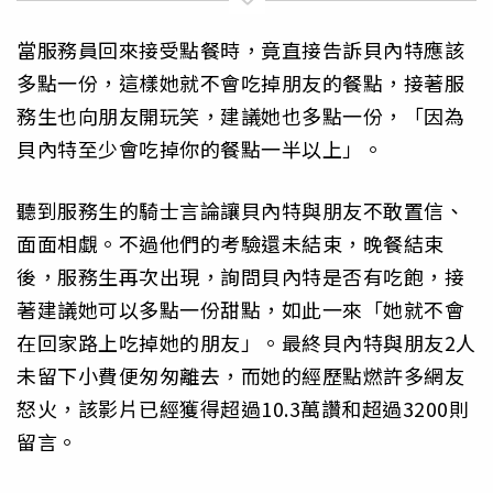
當服務員回來接受點餐時，竟直接告訴貝內特應該
多點一份，這樣她就不會吃掉朋友的餐點，接著服
務生也向朋友開玩笑，建議她也多點一份，「因為
貝內特至少會吃掉你的餐點一半以上」。
聽到服務生的騎士言論讓貝內特與朋友不敢置信、
面面相覷。不過他們的考驗還未結束，晚餐結束
後，服務生再次出現，詢問貝內特是否有吃飽，接
著建議她可以多點一份甜點，如此一來「她就不會
在回家路上吃掉她的朋友」。最終貝內特與朋友2人
未留下小費便匆匆離去，而她的經歷點燃許多網友
怒火，該影片已經獲得超過10.3萬讚和超過3200則
留言。