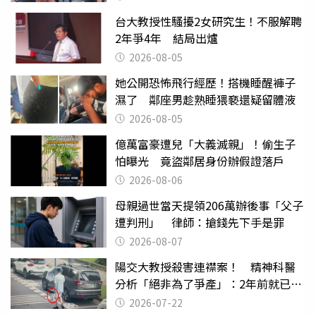
台大教授性騷擾2女研究生！不服解聘
2年爭4年 結局出爐
2026-08-05
她公開恐怖飛行經歷！搭機睡醒褲子
濕了 鄰座男趁熟睡猥褻還疑留體液
2026-08-05
億萬富豪遭兒「大義滅親」！偷生子
怕曝光 竟盜鄰居身份辦假證落戶
2026-08-06
母親過世當天提領206萬辦後事「父子
遭判刑」 律師：搶錢先下手是罪
2026-08-07
陽交大教授殺害連襟案！ 精神科醫
分析「絕非為了爭產」：2年前就已言
行詭異
2026-07-22