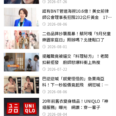
2026-07-26
誆有BNT管道海撈10.6億！美女前律
師公會理事長狂囤232公斤黃金 17人
遭起訴
2026-08-06
二伯品牌抄襲風暴！蔡阿嘎「9月兒童
樂園家庭日」照辦嗎？北捷鬆口了
2026-08-01
提離職竟被逼交「料理秘方」！老闆
扣薪拒發 廚師怒爆料衝上熱搜
2026-07-22
巴逆逆喊「感覺怪怪的」急賣南亞
科！下一秒股價竟起飛 網狂喊：大V
天龍
2026-08-06
20年前舊衣變身精品！UNIQLO「神
級服務」曝光 網讚：穿一輩子
2026-08-04