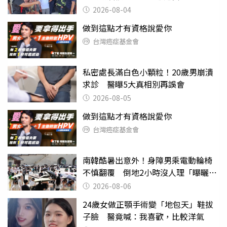
2026-08-04
做到這點才有資格說愛你
台灣癌症基金會
私密處長滿白色小顆粒！20歲男崩潰
求診 醫曝5大真相別再誤會
2026-08-05
做到這點才有資格說愛你
台灣癌症基金會
南韓酷暑出意外！身障男乘電動輪椅
不慎翻覆 倒地2小時沒人理「曝曬
亡」
2026-08-06
24歲女做正顎手術變「地包天」鞋拔
子臉 醫竟喊：我喜歡，比較洋氣