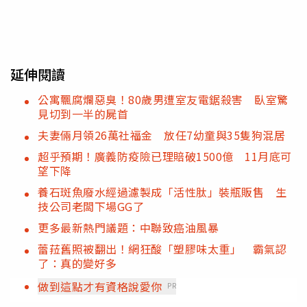
延伸閱讀
公寓飄腐爛惡臭！80歲男遭室友電鋸殺害 臥室驚
見切到一半的屍首
夫妻倆月領26萬社福金 放任7幼童與35隻狗混居
超乎預期！廣義防疫險已理賠破1500億 11月底可
望下降
養石斑魚廢水經過濾製成「活性肽」裝瓶販售 生
技公司老闆下場GG了
更多最新熱門議題：中聯致癌油風暴
蕾菈舊照被翻出！網狂酸「塑膠味太重」 霸氣認
了：真的變好多
做到這點才有資格說愛你
PR