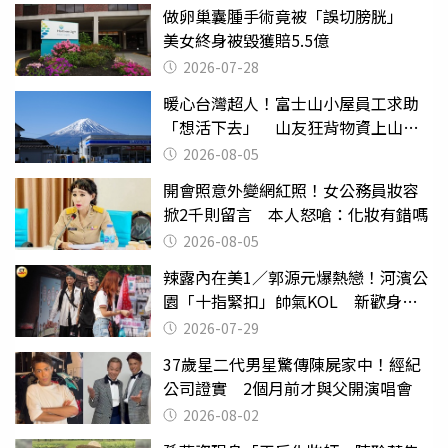
做卵巢囊腫手術竟被「誤切膀胱」
美女終身被毀獲賠5.5億
2026-07-28
暖心台灣超人！富士山小屋員工求助
「想活下去」 山友狂背物資上山：
台灣真的是寶島
2026-08-05
開會照意外變網紅照！女公務員妝容
掀2千則留言 本人怒嗆：化妝有錯嗎
2026-08-05
辣露內在美1／郭源元爆熱戀！河濱公
園「十指緊扣」帥氣KOL 新歡身份
曝光
2026-07-29
37歲星二代男星驚傳陳屍家中！經紀
公司證實 2個月前才與父開演唱會
2026-08-02