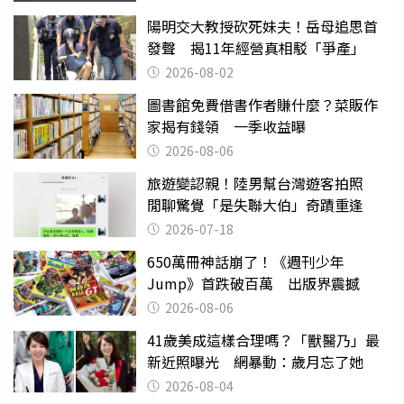
陽明交大教授砍死妹夫！岳母追思首
發聲 揭11年經營真相駁「爭產」
2026-08-02
圖書館免費借書作者賺什麼？菜販作
家揭有錢領 一季收益曝
2026-08-06
旅遊變認親！陸男幫台灣遊客拍照
閒聊驚覺「是失聯大伯」奇蹟重逢
2026-07-18
650萬冊神話崩了！《週刊少年
Jump》首跌破百萬 出版界震撼
2026-08-06
41歲美成這樣合理嗎？「獸醫乃」最
新近照曝光 網暴動：歲月忘了她
2026-08-04