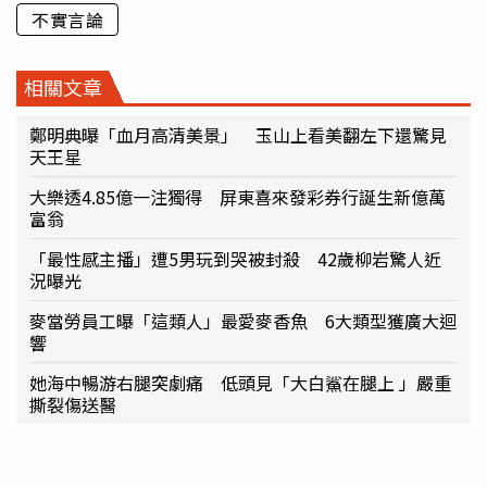
不實言論
相關文章
鄭明典曝「血月高清美景」 玉山上看美翻左下還驚見
天王星
大樂透4.85億一注獨得 屏東喜來發彩券行誕生新億萬
富翁
「最性感主播」遭5男玩到哭被封殺 42歲柳岩驚人近
況曝光
麥當勞員工曝「這類人」最愛麥香魚 6大類型獲廣大迴
響
她海中暢游右腿突劇痛 低頭見「大白鯊在腿上 」嚴重
撕裂傷送醫