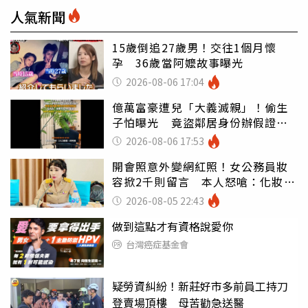
人氣新聞
15歲倒追27歲男！交往1個月懷
孕 36歲當阿嬤故事曝光
2026-08-06 17:04
億萬富豪遭兒「大義滅親」！偷生
子怕曝光 竟盜鄰居身份辦假證落
戶
2026-08-06 17:53
開會照意外變網紅照！女公務員妝
容掀2千則留言 本人怒嗆：化妝有
錯嗎
2026-08-05 22:43
做到這點才有資格說愛你
台灣癌症基金會
疑勞資糾紛！新莊好市多前員工持刀
登賣場頂樓 母苦勸急送醫