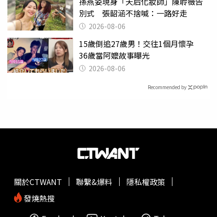
孫燕姿現身「天后化妝師」陳聆薇告
別式 張韶涵不捨喊：一路好走
2026-08-06
15歲倒追27歲男！交往1個月懷孕
36歲當阿嬤故事曝光
2026-08-06
Recommended by
關於CTWANT
聯繫&爆料
隱私權政策
發燒熱搜