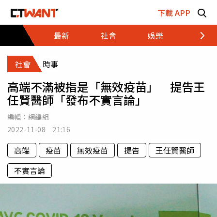
跳至主要內容區塊
下載 APP
最新
社會
娛樂
財經
社會
時事
高端不滿被指是「無效疫苗」 提告王
任賢醫師「發布不實言論」
編輯：
網編組
2022-11-08 21:16
高端
疫苗
無效疫苗
提告
王任賢醫師
不實言論