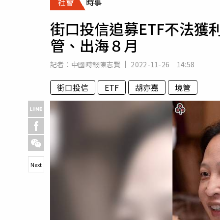
社會
時事
人物
汽車
街口投信追募ETF不法獲
專欄
管、出海８月
房產新勢力
記者：
中國時報陳志賢
2022-11-26 14:58
街口投信
ETF
胡亦嘉
境管
Next