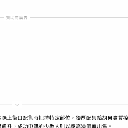
實際上街口配售時把持特定部位，獨厚配售給胡男實質
而飆升，成功申購的少數人則以極高溢價率出售。