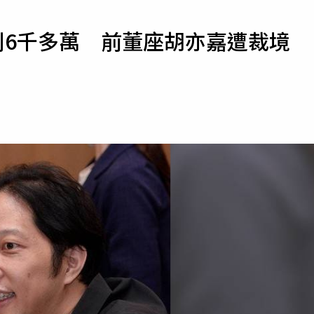
寵物
利6千多萬 前董座胡亦嘉遭裁境
運勢
運動
梅酒