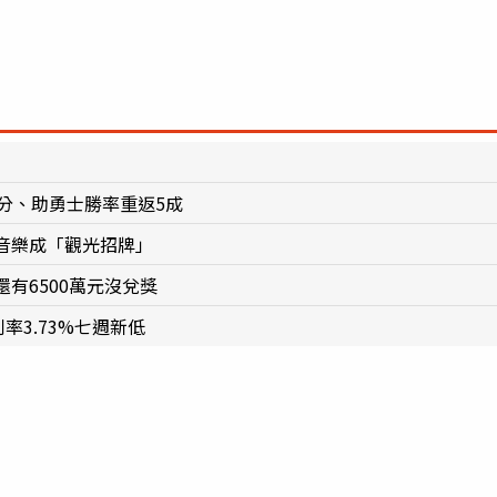
分、助勇士勝率重返5成
音樂成「觀光招牌」
有6500萬元沒兌獎
率3.73%七週新低