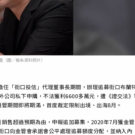
嘉（圖／報系資料照片）
年擔任「街口投信」代理董事長期間，辦理追募街口布蘭
外公司私下申購，不法獲利6600多萬元，遭《證交法》
境管期間即將期滿，首度裁定限制出境、出海8月。
銷售超過預期為由，申報追加募集，2020年7月獲金管
，街口向金管會承諾會公平處理追募額度分配，並納入內