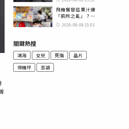
的好累
飛機餐發這果汁爆
「廁所之亂」？乘
客崩潰：差點丟大
2026-08-08 15:53
臉 醫揭3類人別亂
喝
關鍵熱搜
鴻海
女兒
死傷
晶片
停機坪
澎湖
特
等