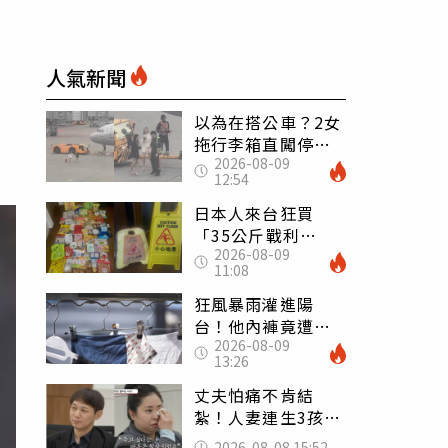
人氣新聞
以為在搭公車？2女
拖行李箱直闖停機
2026-08-09
坪「揮手攔機」
12:54
荒謬影片曝網傻眼
日本人來台狂買
「35公斤戰利
2026-08-09
品」 連拜拜用紅
11:08
盤、「小心地滑」
告示牌也帶回家
狂風暴雨灌進陽
台！他內褲竟遭颱
2026-08-09
風吹走 陳世軒神
13:26
回1句笑翻上萬網友
丈夫怕痛不肯結
紮！人妻連生3孩
控遭家暴淚喊：真
2026-08-08 15:52