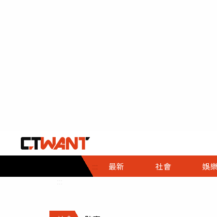
社會首頁
娛樂首頁
財經首頁
政
:::
最新
社會
娛
時事
即時
熱線
:::
直擊
大條
人物
調查
專題
３Ｃ