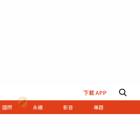
下載 APP
國際
永續
影音
專題