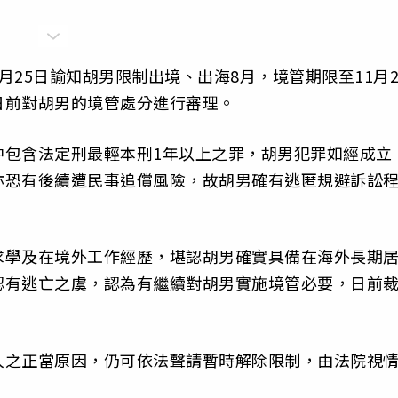
25日諭知胡男限制出境、出海8月，境管期限至11月2
日前對胡男的境管處分進行審理。
中包含法定刑最輕本刑1年以上之罪，胡男犯罪如經成立
亦恐有後續遭民事追償風險，故胡男確有逃匿規避訴訟
求學及在境外工作經歷，堪認胡男確實具備在海外長期
認有逃亡之虞，認為有繼續對胡男實施境管必要，日前
。
人之正當原因，仍可依法聲請暫時解除限制，由法院視