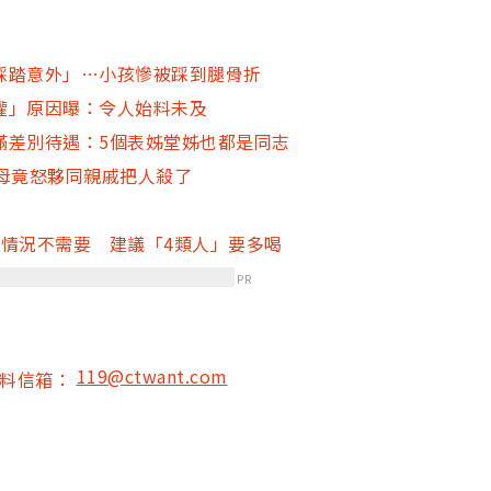
踩踏意外」…小孩慘被踩到腿骨折
權」原因曝：令人始料未及
滿差別待遇：5個表姊堂姊也都是同志
母竟怒夥同親戚把人殺了
情況不需要 建議「4類人」要多喝
PR
119@ctwant.com
爆料信箱：