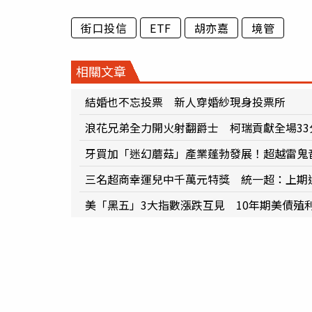
街口投信
ETF
胡亦嘉
境管
相關文章
結婚也不忘投票 新人穿婚紗現身投票所
浪花兄弟全力開火射翻爵士 柯瑞貢獻全場33
牙買加「迷幻蘑菇」產業蓬勃發展！超越雷鬼
三名超商幸運兒中千萬元特獎 統一超：上期還
美「黑五」3大指數漲跌互見 10年期美債殖利