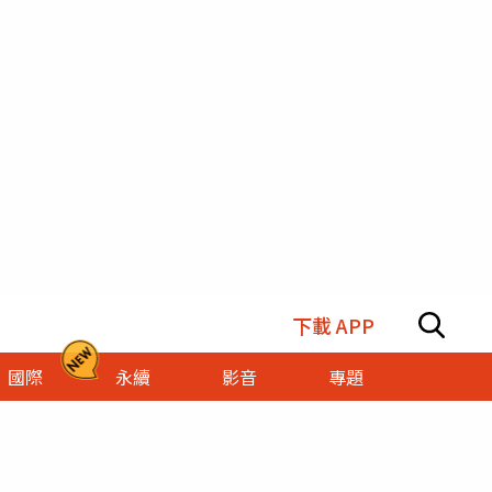
下載 APP
國際
永續
影音
專題