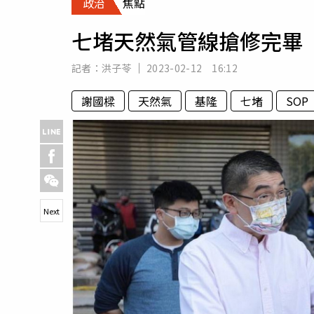
政治
焦點
人物
汽車
七堵天然氣管線搶修完畢
專欄
房產新勢力
記者：
洪子苓
2023-02-12 16:12
謝國樑
天然氣
基隆
七堵
SOP
Next