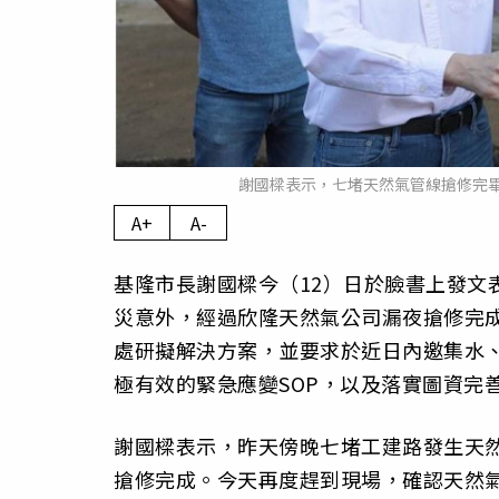
謝國樑表示，七堵天然氣管線搶修完畢
A+
A-
基隆市長謝國樑今（12）日於臉書上發文
災意外，經過欣隆天然氣公司漏夜搶修完
處研擬解決方案，並要求於近日內邀集水
極有效的緊急應變SOP，以及落實圖資完
謝國樑表示，昨天傍晚七堵工建路發生天
搶修完成。今天再度趕到現場，確認天然