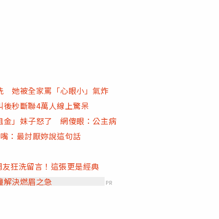
洗 她被全家罵「心眼小」氣炸
叫後秒斷聯4萬人線上驚呆
租金」妹子怒了 網傻眼：公主病
閉嘴：最討厭妳說這句話
千網友狂洗留言！這張更是經典
鐘解決燃眉之急
PR