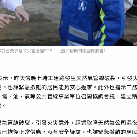
並已要求建立災害應變SOP。（圖／翻攝自謝國樑臉書）
表示，昨天傍晚七堵工建路發生天然氣管線破裂，引發
成。也讓緊急撤離的居民能夠安心返家。此外也指示工
、電、油、氣等公共管線事業單位召開協調會議，建立
善。
然氣管線破裂，引發火災意外，經過欣隆天然氣公司漏
氣已恢復正常供應，沒有安全疑慮，也讓緊急撤離的居