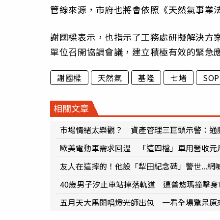
管線來源，市府也將會依照《天然氣事業法
謝國樑表示，也指示了工務處研擬解決方
單位召開協調會議，建立積極有效的緊急應
謝國樑
天然氣
基隆
七堵
SOP
相關文章
市場情緒太樂觀？ 資產管理三巨頭示警：通
歐美電動車需求回溫 「這四檔」車用營收元
友人在這摔的！他設「犁田紀念碑」警世...
40歲男子汐止車站掉落軌道 遭普悠瑪撞擊身
五月天大馬開唱燈光師出包 一看全場驚呆原