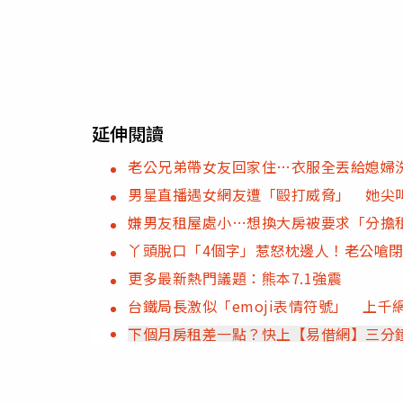
延伸閱讀
老公兄弟帶女友回家住…衣服全丟給媳婦
男星直播遇女網友遭「毆打威脅」 她尖
嫌男友租屋處小…想換大房被要求「分擔
丫頭脫口「4個字」惹怒枕邊人！老公嗆
更多最新熱門議題：熊本7.1強震
台鐵局長激似「emoji表情符號」 上
下個月房租差一點？快上【易借網】三分