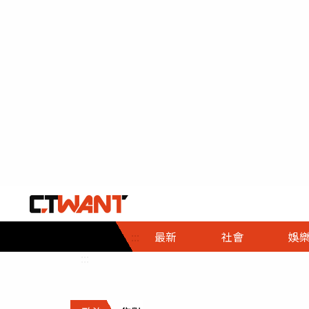
社會首頁
娛樂首頁
財經首頁
政
:::
最新
社會
娛
時事
即時
熱線
:::
直擊
大條
人物
調查
專題
３Ｃ