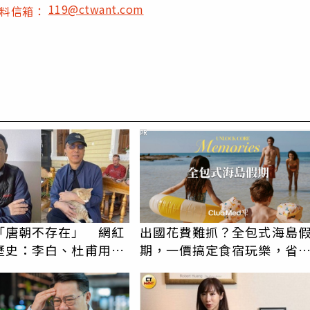
119@ctwant.com
爆料信箱：
PR
「唐朝不存在」 網紅
出國花費難抓？全包式海島
歷史：李白、杜甫用鮮
期，一價搞定食宿玩樂，省
詩？
更省心！