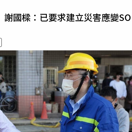
寵物
 謝國樑：已要求建立災害應變SO
運勢
運動
梅酒