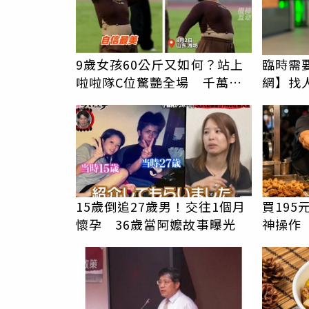
9歲女孩60公斤又如何？站上
臨時需
啦啦隊C位驚艷全場 千萬網
網】找
友被圈粉
15歲倒追27歲男！交往1個月
買19
懷孕 36歲當阿嬤故事曝光
神操作
哭：這