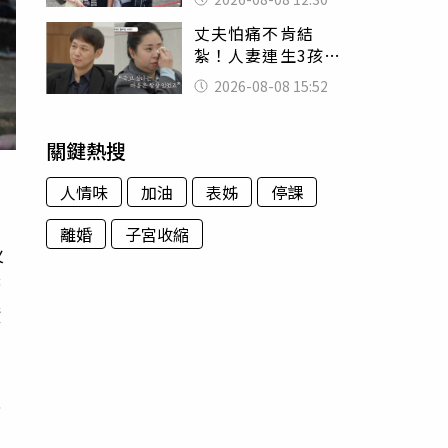
殯儀館陪她說話
丈夫怕痛不肯結
紮！人妻連生3孩
控遭家暴淚喊：真
2026-08-08 15:52
的好累
關鍵熱搜
人情味
加油
表姊
停課
離婚
子宮收縮
火
務
積
夜
民