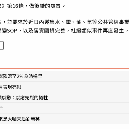
》第16條，做後續的處置。
案，並要求於近日內邀集水、電、油、氣等公共管線事
變SOP，以及落實圖資完善，杜絕類似事件再度發生
膨降溫至2％為時過早
月表現亮眼
網喊感動：感謝先烈的犧牲
亡
來是大咖天后劉若英