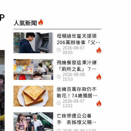
P
人氣新聞
母親過世當天提領
206萬辦後事「父子
2026-08-07
遭判刑」 律師：
09:55
搶錢先下手是罪
飛機餐發這果汁爆
「廁所之亂」？乘
2026-08-08
客崩潰：差點丟大
15:53
臉 醫揭3類人別亂
喝
坐擁百萬存款仍不
敢花！74歲獨居翁
2026-08-07
「1餐只吃1片吐
12:01
司」 半年後暴瘦
嚇壞女兒
亡妹慘遭公公毒
手 表姊憶父親節
前夕：小舅舅仍到
2026-08-08 12:30