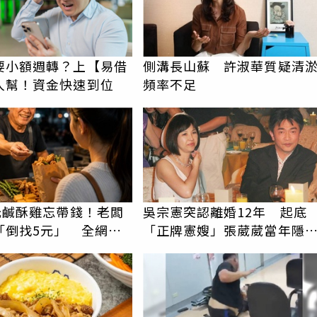
要小額週轉？上【易借
側溝長山蘇 許淑華質疑清
人幫！資金快速到位
頻率不足
5元鹹酥雞忘帶錢！老闆
吳宗憲突認離婚12年 起底
「倒找5元」 全網看
「正牌憲嫂」張葳葳當年隱
就是台灣
內幕