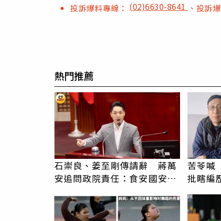
(02)6630-8641
投訴爆料專線：
、投訴
熱門推薦
石崇良、姜至剛傳請辭 蔣萬
苦苓喊
安追問政院責任：食安國安會
批瞎編
議開了沒？
卑文寫
PR