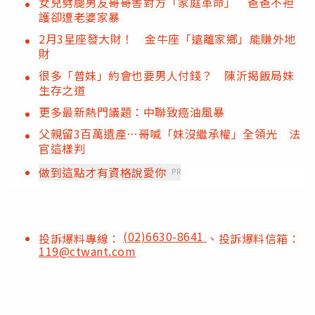
女兒劈腿男友哥哥害對方「家庭革命」 爸爸不袒
護卻遭老婆家暴
2月3星座發大財！ 金牛座「遠離家鄉」能賺外地
財
很多「普妹」約會也要男人付錢？ 陳沂揭飯局妹
生存之道
更多最新熱門議題：中聯致癌油風暴
父親留3百萬遺產…哥喊「妹沒繼承權」全領光 法
官這樣判
做到這點才有資格說愛你
PR
(02)6630-8641
投訴爆料專線：
、投訴爆料信箱：
119@ctwant.com