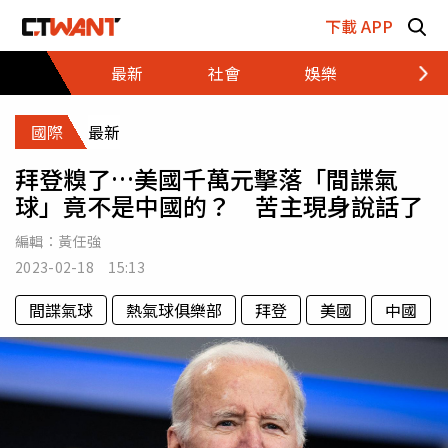
跳至主要內容區塊
下載 APP
最新
社會
娛樂
財經
國際
最新
拜登糗了…美國千萬元擊落「間諜氣
球」竟不是中國的？ 苦主現身說話了
編輯：
黃任強
2023-02-18 15:13
間諜氣球
熱氣球俱樂部
拜登
美國
中國