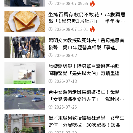
罪
2026-08-07 09:55
坐擁百萬存款仍不敢花！74歲獨居
翁「1餐只吃1片吐司」 半年後暴
瘦嚇壞女兒
2026-08-07 12:01
陽明交大教授砍死妹夫！岳母追思首
發聲 揭11年經營真相駁「爭產」
2026-08-02
旅遊變認親！陸男幫台灣遊客拍照
閒聊驚覺「是失聯大伯」奇蹟重逢
2026-07-18
台中女遛狗走斑馬線遭撞亡！母慟
「女兒隨媽祖修行去了」 駕駛過失
致死判9月
2026-07-26
獨／東吳男教授被瘋狂迷戀 女學生
寄信「分屍吃掉」30次騷擾！認罪免
關
2026-07-30