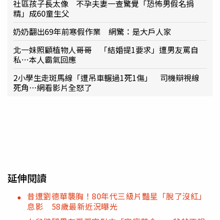
社區孩子長太像 不孕夫妻一查驚覺「恐怖男假名捐
精」成60童生父
奶奶翻出69年前寒假作業 網驚：是大戶人家
北一妹照顧植物人哥哥 「結婚提1要求」遭男友罵自
私…本人霸氣回應
2小學生走斑馬線「遭吊車輾過1死1傷」 司機辯視線
死角…網看影片全怒了
延伸閱讀
昔遭劉德華襲胸！80年代三級片豔星「脫了沒紅」
息影 58歲最新近況曝光