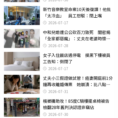
新竹音樂教室命案10天後復課！他批
「太冷血」 員工怒駁：閉上嘴
2026-07-17
中和兒媳遭公公砍百刀致死 閨密揭
「全家都惡魔」：丈夫在老婆時懷孕
摔東西
2026-07-28
女子入住飯店遇停電 摸黑下樓被員
工告知：倒閉了
2026-07-17
丈夫小三假證做試管！癌妻開庭前1分
鐘再收離婚傳票 她崩潰：比八點檔
還扯
2026-07-31
檳榔攤助攻！85度C騎樓擺桌椅被告
檢翻28年舊判決認證非竊佔
2026-07-30