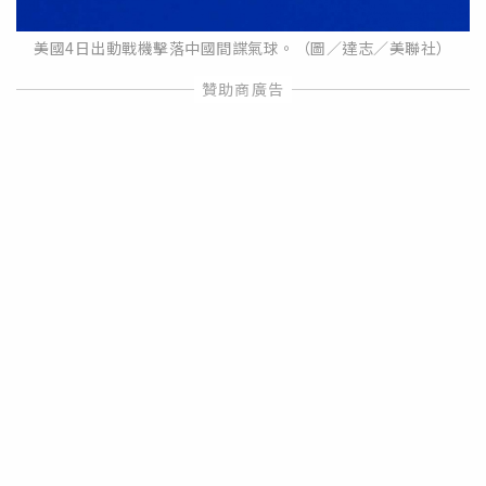
美國4日出動戰機擊落中國間諜氣球。（圖／達志／美聯社）