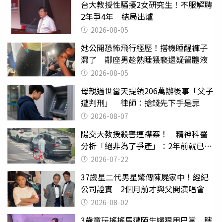
台大教授性騷擾2女研究生！不服解聘
2年爭4年 結局出爐
2026-08-05
她公開恐怖飛行經歷！搭機睡醒褲子
濕了 鄰座男趁熟睡猥褻還疑留體液
2026-08-05
母親過世當天提領206萬辦後事「父子
遭判刑」 律師：搶錢先下手是罪
2026-08-07
陽交大教授殺害連襟案！ 精神科醫
分析「絕非為了爭產」：2年前就已言
行詭異
2026-07-22
37歲星二代男星驚傳陳屍家中！經紀
公司證實 2個月前才與父開演唱會
2026-08-02
3歲童玩搖搖馬遭陌生婦狠甩巴掌 瞎