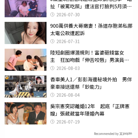
扯「被罵吃屎」遭法官打臉判5月須入
監
2026-07-30
900萬供養大哥嫩妻！孫道存胞弟私挪
太電公款遭起訴
2026-07-31
陸短劇圈爆潛規則！富婆砸錢當女
主 狂加吻戲「伸舌咬唇」男演員崩
潰
2026-08-03
香車美人1／彭彭海邊秘境外拍 男伴
豪車接送還祭「鈔能力」
2026-08-04
吳宗憲突認離婚12年 起底「正牌憲
嫂」張葳葳當年隱婚內幕
2026-07-19
Recommended by