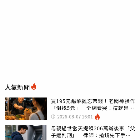
人氣新聞
買195元鹹酥雞忘帶錢！老闆神操作
「倒找5元」 全網看哭：這就是台
灣
2026-08-07 16:01
母親過世當天提領206萬辦後事「父
子遭判刑」 律師：搶錢先下手是