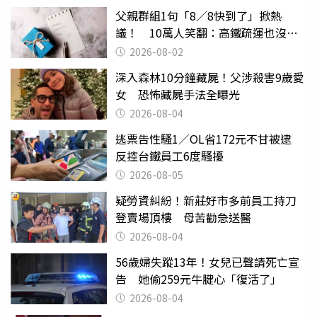
父親群組1句「8／8快到了」掀熱
議！ 10萬人笑翻：高鐵疏運也沒列
父親節
2026-08-02
深入森林10分鐘藏屍！父涉殺害9歲愛
女 恐怖藏屍手法全曝光
2026-08-04
逃票告性騷1／OL省172元不甘被逮
反控台鐵員工6度騷擾
2026-08-05
疑勞資糾紛！新莊好市多前員工持刀
登賣場頂樓 母苦勸急送醫
2026-08-04
56歲婦失蹤13年！女兒已聲請死亡宣
告 她偷259元牛腱心「復活了」
2026-08-04