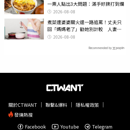
一票人點出3大問題：滿手好牌打到爛
2026-08-08
煮菜遭婆婆關火還一路追罵！丈夫只
回「媽媽老了」勸她別計較 人妻超
崩潰：我像台傭
2026-08-08
Recommended by
關於CTWANT
聯繫&爆料
隱私權政策
發燒熱搜
Facebook
Youtube
Telegram