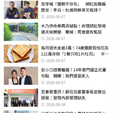
苦苓喊「唐朝不存在」 網紅批瞎編
歷史：李白、杜甫用鮮卑文寫詩？
2026-08-07
木乃伊命案再添疑點！命理師赴現場
遇天候驟變 驚喊：死者還有冤屈
2026-08-07
每月退休金逾3萬！74歲獨居翁怕花完
121萬存款「1餐只吃1片吐司」 半年
後暴瘦嚇壞女兒
2026-08-07
彭小刀證實離婚！14年豪門婚正式畫
句點 親曝：我們還是家人
2026-08-07
宏碁發重訊！辭任兆基董事長並撤出
經營：發現內部管理缺失
2026-08-08