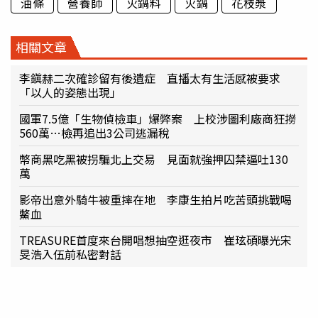
油條
營養師
火鍋料
火鍋
花枝漿
相關文章
李鎭赫二次確診留有後遺症 直播太有生活感被要求
「以人的姿態出現」
國軍7.5億「生物偵檢車」爆弊案 上校涉圖利廠商狂撈
560萬…檢再追出3公司逃漏稅
幣商黑吃黑被拐騙北上交易 見面就強押囚禁逼吐130
萬
影帝出意外騎牛被重摔在地 李康生拍片吃苦頭挑戰喝
鱉血
TREASURE首度來台開唱想抽空逛夜市 崔玹碩曝光宋
旻浩入伍前私密對話