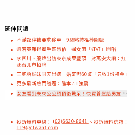
延伸閱讀
不滿臨停被要求移車 9惡煞持棍棒圍毆
劉若英難得攜手蘇慧倫 婦女節「好好」開唱
李四川、殷瑋出訪東京成果豐碩 蔣萬安大讚：扛
起台北市招牌
三胞胎姊妹同天出嫁 婚宴辦60桌「只收1份禮金」
更多最新熱門議題：熊本7.1強震
女友看到未來公公頭頂後驚呆！快買養髮給男友
PR
(02)6630-8641
投訴爆料專線：
、投訴爆料信箱：
119@ctwant.com