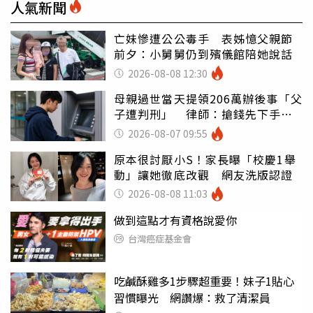
人氣新聞
亡妹慘遭公公毒手 表姊憶父親節
前夕：小舅舅仍到殯儀館陪她說話
2026-08-08 12:30
母親過世當天提領206萬辦後事「父
子遭判刑」 律師：搶錢先下手是
罪
2026-08-07 09:55
原本很討厭小S！家長曝「校慶1舉
動」讓她徹底改觀 網友洗版認證
2026-08-08 11:03
做到這點才有資格說愛你
台灣癌症基金會
吃鹹酥雞多1步驟超重要！妹子1貼心
習慣曝光 網讚爆：救了清潔員