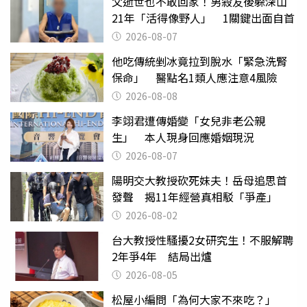
父逝世也不敢回家！男殺友後躲深山
21年「活得像野人」 1關鍵出面自首
2026-08-07
他吃傳統剉冰竟拉到脫水「緊急洗腎
保命」 醫點名1類人應注意4風險
2026-08-08
李翊君遭傳婚變「女兒非老公親
生」 本人現身回應婚姻現況
2026-08-07
陽明交大教授砍死妹夫！岳母追思首
發聲 揭11年經營真相駁「爭產」
2026-08-02
台大教授性騷擾2女研究生！不服解聘
2年爭4年 結局出爐
2026-08-05
松屋小編問「為何大家不來吃？」