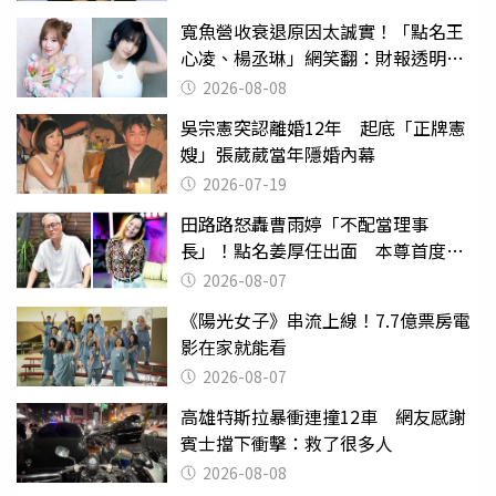
寬魚營收衰退原因太誠實！「點名王
心凌、楊丞琳」網笑翻：財報透明度
滿分
2026-08-08
吳宗憲突認離婚12年 起底「正牌憲
嫂」張葳葳當年隱婚內幕
2026-07-19
田路路怒轟曹雨婷「不配當理事
長」！點名姜厚任出面 本尊首度回
應了
2026-08-07
《陽光女子》串流上線！7.7億票房電
影在家就能看
2026-08-07
高雄特斯拉暴衝連撞12車 網友感謝
賓士擋下衝擊：救了很多人
2026-08-08