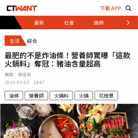
跳至主要內容區塊
下載 APP
最新
社會
娛樂
財經
生活
綜合
最肥的不是炸油條！營養師驚曝「這款
火鍋料」奪冠：豬油含量超高
編輯：
謝佳娟
2023-03-03 19:47
油條
營養師
火鍋料
火鍋
花枝漿