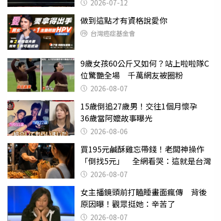
2026-07-12
做到這點才有資格說愛你
台灣癌症基金會
9歲女孩60公斤又如何？站上啦啦隊C
位驚艷全場 千萬網友被圈粉
2026-08-07
15歲倒追27歲男！交往1個月懷孕
36歲當阿嬤故事曝光
2026-08-06
買195元鹹酥雞忘帶錢！老闆神操作
「倒找5元」 全網看哭：這就是台灣
2026-08-07
女主播鏡頭前打瞌睡畫面瘋傳 背後
原因曝！觀眾挺她：辛苦了
2026-08-07