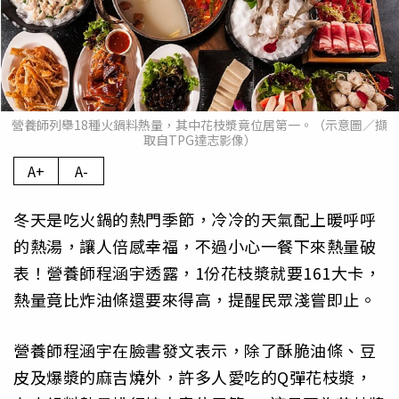
營養師列舉18種火鍋料熱量，其中花枝漿竟位居第一。（示意圖／擷
取自TPG達志影像）
A+
A-
冬天是吃火鍋的熱門季節，冷冷的天氣配上暖呼呼
的熱湯，讓人倍感幸福，不過小心一餐下來熱量破
表！營養師程涵宇透露，1份花枝漿就要161大卡，
熱量竟比炸油條還要來得高，提醒民眾淺嘗即止。
營養師程涵宇在臉書發文表示，除了酥脆油條、豆
皮及爆漿的麻吉燒外，許多人愛吃的Q彈花枝漿，