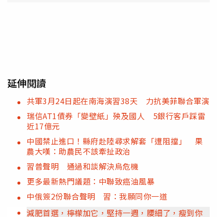
延伸閱讀
共軍3月24日起在南海演習38天 力抗美菲聯合軍演
瑞信AT1債券「變壁紙」殃及國人 5銀行客戶踩雷
近17億元
中國禁止進口！縣府赴陸尋求解套「遭阻擋」 果
農大嘆：助農民不該牽扯政治
習普聲明 通過和談解決烏危機
更多最新熱門議題：中聯致癌油風暴
中俄簽2份聯合聲明 習：我願同你一道
減肥首選，檸檬加它，堅持一週，腰細了，瘦到你