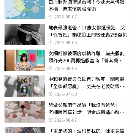
白海豚外圍掃過台灣！今起天氣轉趨
不穩 週末慎防強降雨
2026-08-07
地表最強老爸！11歲女慘遭侵犯 父
「假冒她」騙噁狼上門後連轟2槍復仇
2026-08-05
女網紅慘被兩度感情詐騙！前夫假割
頸詐光200萬再遇假富商「養套殺
2000萬」
2026-08-06
中和兒媳遭公公砍百刀致死 閨密揭
「全家都惡魔」：丈夫在老婆時懷孕
摔東西
2026-07-28
兒做父親節作品喊「我沒有爸爸」！
老師暖回這句話 明金成遺孀心酸惹
淚
2026-08-07
「車是我的、油也是我的」睡車竟被