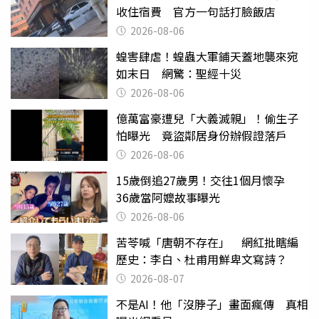
收住宿費 官方一句話打臉飯店
2026-08-06
蝗害肆虐！蝗蟲大軍鋪天蓋地襲來宛
如末日 網驚：聖經十災
2026-08-06
億萬富豪遭兒「大義滅親」！偷生子
怕曝光 竟盜鄰居身份辦假證落戶
2026-08-06
15歲倒追27歲男！交往1個月懷孕
36歲當阿嬤故事曝光
2026-08-06
苦苓喊「唐朝不存在」 網紅批瞎編
歷史：李白、杜甫用鮮卑文寫詩？
2026-08-07
不是AI！他「沒脖子」畫面瘋傳 真相