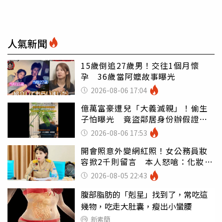
人氣新聞
15歲倒追27歲男！交往1個月懷
孕 36歲當阿嬤故事曝光
2026-08-06 17:04
億萬富豪遭兒「大義滅親」！偷生
子怕曝光 竟盜鄰居身份辦假證落
戶
2026-08-06 17:53
開會照意外變網紅照！女公務員妝
容掀2千則留言 本人怒嗆：化妝有
錯嗎
2026-08-05 22:43
腹部脂肪的「剋星」找到了，常吃這
幾物，吃走大肚囊，瘦出小蠻腰
新素簡