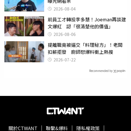
曝光網看呆
2026-08-04
前員工才轉投李多慧！Joeman再談建
文爆紅 認「很清楚他的價值」
2026-08-06
提離職竟被逼交「料理秘方」！老闆
扣薪拒發 廚師怒爆料衝上熱搜
2026-07-22
Recommended by
關於CTWANT
聯繫&爆料
隱私權政策