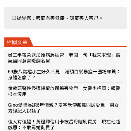
◎提醒您：吸菸有害健康、吸菸害人害己。
相關文章
員工半夜急送加護病房插管 老闆一句「我來處理」霸
氣簽同意書暖翻名醫
69歲八點檔小生好久不見 滿頭白髮暴瘦一圈粉絲驚：
身體怎麼了？
倫敦惡警性侵遭爆縱放還搞丟物證 女警也搖頭：報警
根本沒用
Gino愛情長跑6年情滅？夏宇禾傳搬離同居愛巢 男女
方經紀人說話了
傻人有傻福！黃鐙輝信用卡被岳母瞎刷買房 現在他超
感恩：不敢罵她亂買了