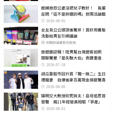
媳婦抱怨公婆沒把兒子教好！ 長輩
反問「這不是妳選的嗎」掀兩派論戰
2026-08-05
女友見公公頭頂後驚呆！買好用養髮
洗髮給男友引網議論
新聞熱議養髮洗髮精
旅遊變認親！陸男幫台灣遊客拍照
閒聊驚覺「是失聯大伯」奇蹟重逢
2026-07-18
胡瓜靠股市回升買「獨一無二」生日
禮寵妻 自爆偷拿百萬現金搞砸驚喜
2026-08-06
陽明交大教授砍死妹夫！岳母追思首
發聲 揭11年經營真相駁「爭產」
2026-08-02