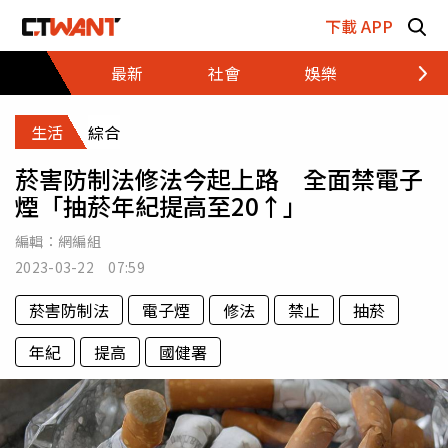
跳至主要內容區塊
下載 APP
最新
社會
娛樂
財經
生活
綜合
菸害防制法修法今起上路 全面禁電子
煙「抽菸年紀提高至20↑」
編輯：
網編組
2023-03-22 07:59
菸害防制法
電子煙
修法
禁止
抽菸
年紀
提高
國健署