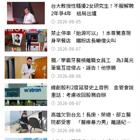
台大教授性騷擾2女研究生！不服解聘
2年爭4年 結局出爐
2026-08-05
禁止停車「始源可以」！本尊驚喜現
身早餐店 鐵粉店長嚇傻尖叫
2026-08-07
獨／學霸牙醫槓離職女員工 為3萬元
筆電互控侵占、誣告！他慘勝
2026-08-06
緯創股利2度延發史上首例 金管會說
重話：考慮收回股務自辦
2026-08-07
高雄欠到台北！長庚、榮總、部立醫
院都受害 「醫療暴力男」離譜紀錄
曝光
2026-08-06