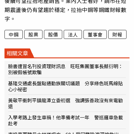
後續可望拉抬地產銷售。業內人士看好，鋼市在短
期震盪後仍有望趨於穩定，拉抬中鋼等鋼鐵財報數
字。
中鋼
股票
股價
法人
董事會
財報
相關文章
臉書遭冒名刊投資理財訊息 旺旺集團董事長蔡衍明：
別被假帳號欺騙
基隆交通處長盤點通勤族關切議題 分享綠色斑馬線貼
心小祕密
黃敬平衝刺平鎮龍潭立委初選 強調張善政沒有來電勸
退
入學考路上發生車禍！他準備考試一年 警巡邏車急載
赴考