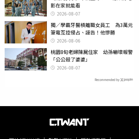
影在家就能看
2026-08-07
獨／學霸牙醫槓離職女員工 為3萬元
筆電互控侵占、誣告！他慘勝
2026-08-06
桃園8旬老婦陳屍住家 幼孫嚇壞報警
「公公殺了婆婆」
2026-08-07
Recommended by