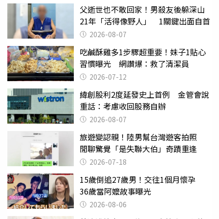
父逝世也不敢回家！男殺友後躲深山
21年「活得像野人」 1關鍵出面自首
2026-08-07
吃鹹酥雞多1步驟超重要！妹子1貼心
習慣曝光 網讚爆：救了清潔員
2026-07-12
緯創股利2度延發史上首例 金管會說
重話：考慮收回股務自辦
2026-08-07
旅遊變認親！陸男幫台灣遊客拍照
閒聊驚覺「是失聯大伯」奇蹟重逢
2026-07-18
15歲倒追27歲男！交往1個月懷孕
36歲當阿嬤故事曝光
2026-08-06