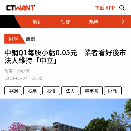
跳至主要內容區塊
下載 APP
最新
社會
娛樂
財經
財經
熱線
中鋼Q1每股小虧0.05元 業者看好後市
法人維持「中立」
記者：
張心瑜
2023-05-07 18:05
中鋼
股票
股價
法人
董事會
財報