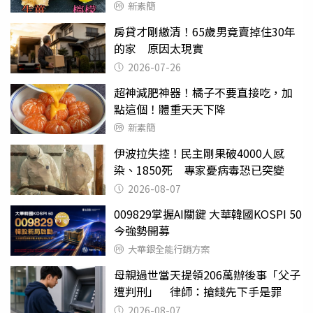
新素簡
房貸才剛繳清！65歲男竟賣掉住30年
的家 原因太現實
2026-07-26
超神減肥神器！橘子不要直接吃，加
點這個！體重天天下降
新素簡
伊波拉失控！民主剛果破4000人感
染、1850死 專家憂病毒恐已突變
2026-08-07
009829掌握AI關鍵 大華韓國KOSPI 50
今強勢開募
大華銀全能行銷方案
母親過世當天提領206萬辦後事「父子
遭判刑」 律師：搶錢先下手是罪
2026-08-07