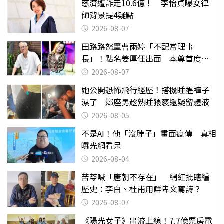
慈濟遭詐走10.6億！ 李怡貞曝女律
師背景提4疑點
2026-08-07
田路路怒轟曹雨婷「不配當理事
長」！點名姜厚任出面 本尊首度回
應了
2026-08-07
她公開恐怖飛行經歷！搭機睡醒褲子
濕了 鄰座男趁熟睡猥褻還疑留體液
2026-08-05
不是AI！他「沒脖子」畫面瘋傳 真相
曝光網看呆
2026-08-04
苦苓喊「唐朝不存在」 網紅批瞎編
歷史：李白、杜甫用鮮卑文寫詩？
2026-08-07
《陽光女子》串流上線！7.7億票房電