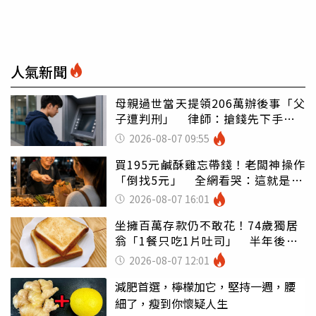
人氣新聞
母親過世當天提領206萬辦後事「父
子遭判刑」 律師：搶錢先下手是
罪
2026-08-07 09:55
買195元鹹酥雞忘帶錢！老闆神操作
「倒找5元」 全網看哭：這就是台
灣
2026-08-07 16:01
坐擁百萬存款仍不敢花！74歲獨居
翁「1餐只吃1片吐司」 半年後暴
瘦嚇壞女兒
2026-08-07 12:01
減肥首選，檸檬加它，堅持一週，腰
細了，瘦到你懷疑人生