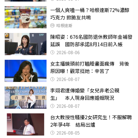
一個人爽嗑一桶？哈根達斯72%濃醇
巧克力 掀脆友共鳴
哈根達斯
陳昭姿：676名國防退休教師年金補發
延誤 國防部承諾8月14日前入帳
2026-08-06
女主播鏡頭前打瞌睡畫面瘋傳 背後
原因曝！觀眾挺她：辛苦了
2026-08-07
李翊君遭傳婚變「女兒非老公親
生」 本人現身回應婚姻現況
2026-08-07
台大教授性騷擾2女研究生！不服解聘
2年爭4年 結局出爐
2026-08-05