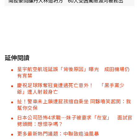
南投豪雨釀丹大林道坍方 60人受困驚險渡河被救出
延伸閱讀
星宇航空航班延誤「背後原因」曝光 成田機場仍
有宵禁
慶祝足球隊奪冠竟遭遇死亡意外！ 「黑手黨少
爺」遭人射殺身亡
扯！警車未上鎖遭屁孩擅自乘坐 同夥嘻笑起鬨：我
幫你交保
日本公司恐怖4求職…妹子被要求「在室」 面試官
劈頭問：想懷孕嗎？
更多最新熱門議題：中聯致癌油風暴