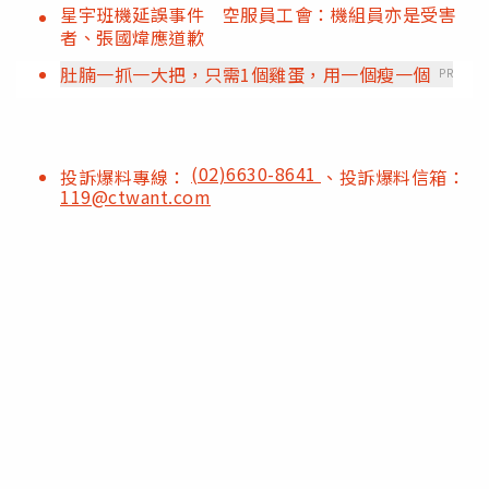
星宇班機延誤事件 空服員工會：機組員亦是受害
者、張國煒應道歉
肚腩一抓一大把，只需1個雞蛋，用一個瘦一個
PR
(02)6630-8641
投訴爆料專線：
、投訴爆料信箱：
119@ctwant.com