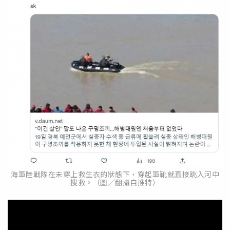
海軍陸戰隊在未穿上救生衣的狀態下，穿起軍靴就直接跳入河中
搜救。（圖／翻攝自推特）