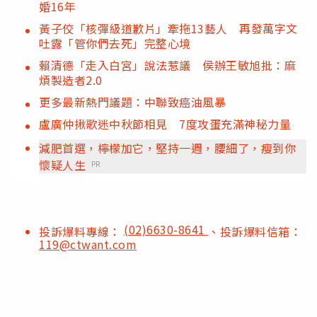
婚16年
黃子佼「核彈級道歉片」牽拖13藝人 再發萬字文
吐露「管你們去死」完整心境
賴清德「走入白宮」說法惹議 侯辦王敏旭批：麻
煩製造者2.0
更多最新熱門議題：中聯致癌油風暴
盧廣仲揪歌迷中秋節相見 7度攻蛋充滿神秘力量
減肥首選，檸檬加它，堅持一週，腰細了，瘦到你
懷疑人生
PR
(02)6630-8641
投訴爆料專線：
、投訴爆料信箱：
119@ctwant.com