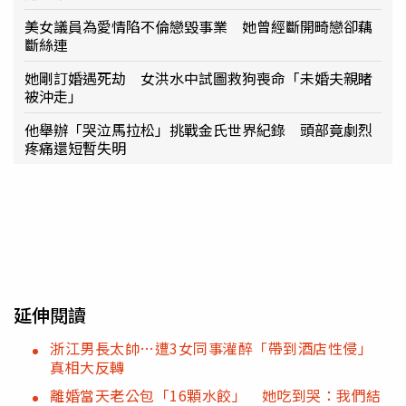
美女議員為愛情陷不倫戀毀事業 她曾經斷開畸戀卻藕
斷絲連
她剛訂婚遇死劫 女洪水中試圖救狗喪命「未婚夫親睹
被沖走」
他舉辦「哭泣馬拉松」挑戰金氏世界紀錄 頭部竟劇烈
疼痛還短暫失明
延伸閱讀
浙江男長太帥…遭3女同事灌醉「帶到酒店性侵」
真相大反轉
離婚當天老公包「16顆水餃」 她吃到哭：我們結