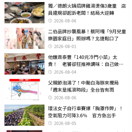
獨／德朗火鍋招牌雞湯燙傷3歲童 店
員違規卻起訴老闆！結局大逆轉
2026-08-06
二伯品牌抄襲風暴！蔡阿嘎「9月兒童
樂園家庭日」照辦嗎？北捷鬆口了
2026-08-01
他嫌鼎泰豐「140元冷門小菜」太
貴！ 老饕卻狂推神調味：自己做不
出來
2026-08-04
父親節泡湯了！中颱白海豚來攪局
「週末是搖滾時段」全台皆有雨
2026-08-06
環法女子自行車賽爆「胸罩作弊」！
空氣阻力可降3.6％ 官方急出手
2026-08-05