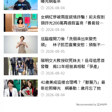
曝光網看呆
2026-08-04
女網紅慘被兩度感情詐騙！前夫假割
頸詐光200萬再遇假富商「養套殺
2000萬」
2026-08-06
尪腦瘤開刀後「洗個澡出來變禿
頭」 林子熙忍震驚安慰：頭髮不重
要
2026-08-05
陽明交大教授砍死妹夫！岳母追思首
發聲 揭11年經營真相駁「爭產」
2026-08-02
41歲美成這樣合理嗎？「獸醫乃」最
新近照曝光 網暴動：歲月忘了她
2026-08-04
Recommended by