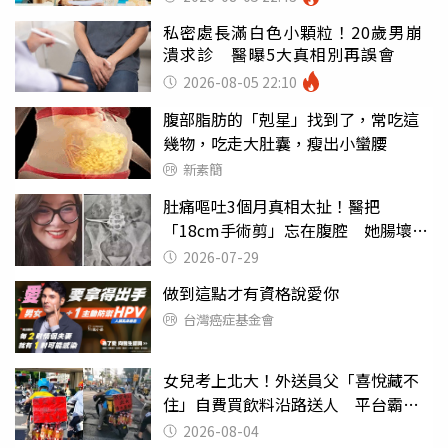
私密處長滿白色小顆粒！20歲男崩
潰求診 醫曝5大真相別再誤會
2026-08-05 22:10
腹部脂肪的「剋星」找到了，常吃這
幾物，吃走大肚囊，瘦出小蠻腰
新素簡
肚痛嘔吐3個月真相太扯！醫把
「18cm手術剪」忘在腹腔 她腸壞死
險喪命
2026-07-29
做到這點才有資格說愛你
台灣癌症基金會
女兒考上北大！外送員父「喜悅藏不
住」自費買飲料沿路送人 平台霸氣
幫付學費
2026-08-04