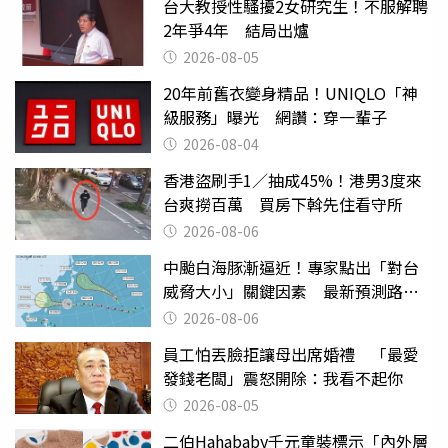
台大教授性騷擾2女研究生！不服解聘
2年爭4年 結局出爐
2026-08-05
20年前舊衣變身精品！UNIQLO「神
級服務」曝光 網讚：穿一輩子
2026-08-04
香港盜刷手1／抽成45%！港男3度來
台爽撈百萬 買房下斡先住看守所
2026-08-06
中颱白海豚漸逼近！專家點出「對台
威脅大小」關鍵因素 最新預測路徑
曝
2026-08-06
員工怕丟臉拒讓母出席婚禮 「最愛
發錢老闆」震怒開除：我看不起你
2026-08-05
二伯Hahababy千元童裝標示「內外層