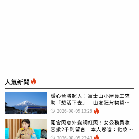
人氣新聞
暖心台灣超人！富士山小屋員工求
助「想活下去」 山友狂背物資上
山：台灣真的是寶島
2026-08-05 13:28
開會照意外變網紅照！女公務員妝
容掀2千則留言 本人怒嗆：化妝有
錯嗎
2026-08-05 22:43