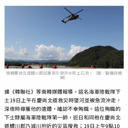
南韓慶尚北道醴川郡因暴雨引發洪水和土石流。（圖／翻攝自韓
網）
據《韓聯社》等南韓媒體報導，這名海軍陸戰隊下
士19日上午在慶尚北道救災時墜河並被急流沖走，
深夜時尋獲他的遺體，確認不幸殉職。這位殉職的
下士隸屬海軍陸戰隊第一師，近日和同袍在慶尚北
道醴川郡乃城川附近的災區搜救；19日上午9點10