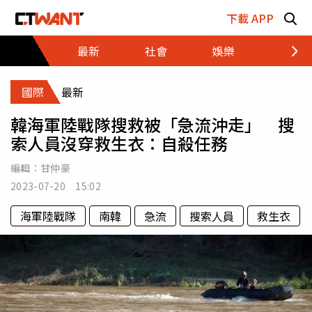
跳至主要內容區塊
下載 APP
最新
社會
娛樂
財經
國際
最新
韓海軍陸戰隊搜救被「急流沖走」 搜
索人員沒穿救生衣：自殺任務
編輯：
甘仲豪
2023-07-20 15:02
海軍陸戰隊
南韓
急流
搜索人員
救生衣