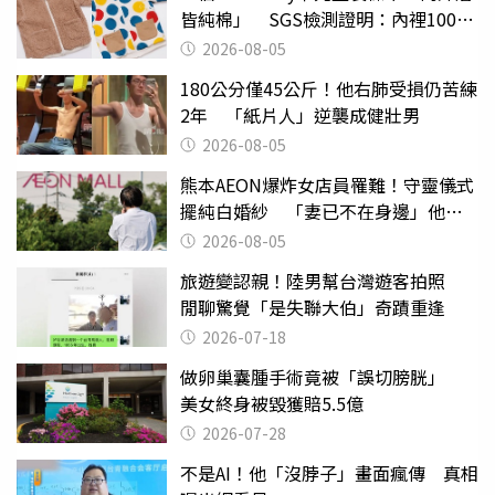
皆純棉」 SGS檢測證明：內裡100%
聚酯纖維
2026-08-05
180公分僅45公斤！他右肺受損仍苦練
2年 「紙片人」逆襲成健壯男
2026-08-05
熊本AEON爆炸女店員罹難！守靈儀式
擺純白婚紗 「妻已不在身邊」他淚
喊：無法想像
2026-08-05
旅遊變認親！陸男幫台灣遊客拍照
閒聊驚覺「是失聯大伯」奇蹟重逢
2026-07-18
做卵巢囊腫手術竟被「誤切膀胱」
美女終身被毀獲賠5.5億
2026-07-28
不是AI！他「沒脖子」畫面瘋傳 真相