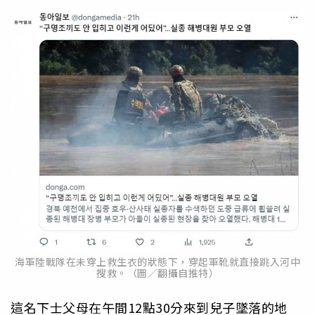
海軍陸戰隊在未穿上救生衣的狀態下，穿起軍靴就直接跳入河中
搜救。（圖／翻攝自推特）
這名下士父母在午間12點30分來到兒子墜落的地