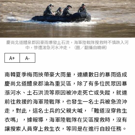
慶尚北道醴泉郡因豪雨爆發土石流，海軍陸戰隊搜救時不慎跌入河
中，慘遭湍急河水沖走。（圖／翻攝自韓網）
A+
A-
南韓夏季梅雨挾帶豪大雨量，連續數日的暴雨造成
慶尚北道醴泉郡淪為重災區，除了有多位民眾因暴
漲河水、土石洪流等原因被沖走死亡或失蹤，就連
前往救援的海軍陸戰隊，也發生一名士兵被急流沖
走，對此，這名士兵的父親大喊，「難道沒穿救生
衣嗎」，據報導，海軍陸戰隊在災區搜救時，沒有
讓搜索人員穿上救生衣，等同是在進行自殺任務。