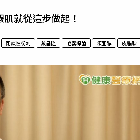
寵物
瑕肌就從這步做起！
運勢
運動
梅酒
閉鎖性粉刺
戴昌隆
毛囊桿菌
類固醇
皮脂腺