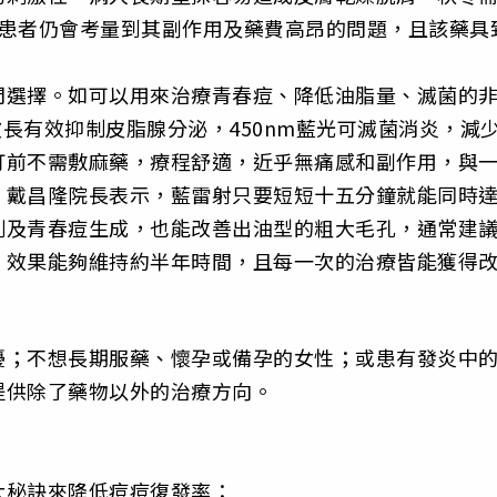
多患者仍會考量到其副作用及藥費高昂的問題，且該藥具
門選擇。如可以用來治療青春痘、降低油脂量、滅菌的
波長有效抑制皮脂腺分泌，450nm藍光可滅菌消炎，減
打前不需敷麻藥，療程舒適，近乎無痛感和副作用，與
。戴昌隆院長表示，藍雷射只要短短十五分鐘就能同時
刺及青春痘生成，也能改善出油型的粗大毛孔，通常建
，效果能夠維持約半年時間，且每一次的治療皆能獲得
擾；不想長期服藥、懷孕或備孕的女性；或患有發炎中
提供除了藥物以外的治療方向。
大秘訣來降低痘痘復發率：