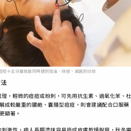
短短十五分鐘就能同時達到控油、除痘、滅菌的功效
方法
處理，輕微的痘痘或粉刺，可先用抗生素、過氧化苯、
發展成較嚴重的膿皰、囊腫型痘痘，則會建議配合口服藥
更顯著。
的刺激性，病人長期塗抹容易造成皮膚乾燥脫屑，秋冬