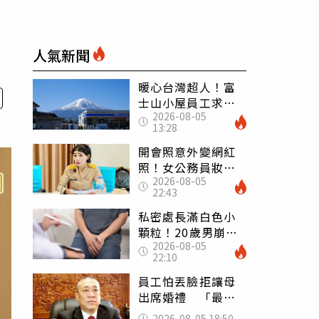
人氣新聞
暖心台灣超人！富
士山小屋員工求助
2026-08-05
「想活下去」 山
13:28
友狂背物資上山：
台灣真的是寶島
開會照意外變網紅
照！女公務員妝容
2026-08-05
掀2千則留言 本人
22:43
怒嗆：化妝有錯嗎
私密處長滿白色小
顆粒！20歲男崩潰
2026-08-05
求診 醫曝5大真相
22:10
別再誤會
員工怕丟臉拒讓母
出席婚禮 「最愛
發錢老闆」震怒開
2026-08-05 18:50