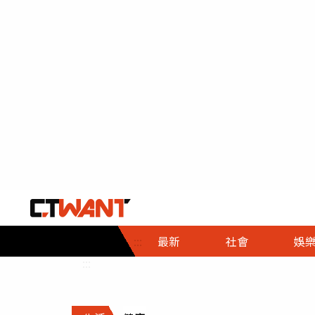
社會首頁
娛樂首頁
財經首頁
政
:::
最新
社會
娛
時事
即時
熱線
:::
直擊
大條
人物
調查
專題
３Ｃ