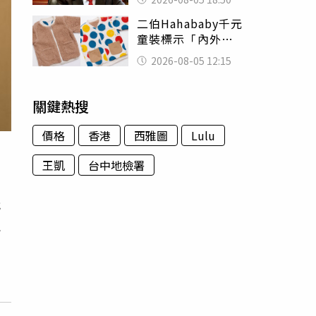
除：我看不起你
二伯Hahababy千元
童裝標示「內外層
皆純棉」 SGS檢
2026-08-05 12:15
測證明：內裡100%
聚酯纖維
關鍵熱搜
價格
香港
西雅圖
Lulu
王凱
台中地檢署
代
能