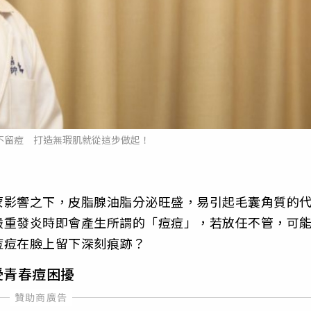
不留痘 打造無瑕肌就從這步做起！
蒙影響之下，皮脂腺油脂分泌旺盛，易引起毛囊角質的
嚴重發炎時即會產生所謂的「痘痘」，若放任不管，可
痘痘在臉上留下深刻痕跡？
受青春痘困擾