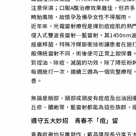
注意保濕；口服A酸治療效果雖佳，但許
畸胎風險，故懷孕及備孕女性不得服用。
近年來，光電雷射療程是揮別痘痘肌的熱
侵入式雙波長雷射─藍雷射，其1450nm
痤瘡桿菌，特殊冷媒脈衝技術讓患者在施
般傳統雷射不同，術後便可正常上妝保養
到控油、除痘、滅菌的功效，除了降低粉
每週施打一次，連續三週為一個完整療程
善。
無論是臉部、頸部或頭皮有痘痘及出油困
丘疹、膿皰等，藍雷射都能為這些族群，
遵守五大妙招 青春不「痘」留
青春痘最怕反覆發作，戴昌隆院長分享五