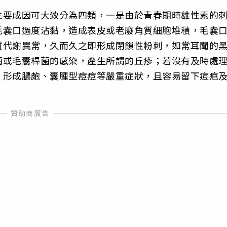
主要成因可大致分為四類，一是由於青春期時雄性素的
毛囊口過度沾黏，造成表皮或老廢角質細胞堆積，毛囊
質代謝異常，久而久之即形成閉鎖性粉刺，如常耳聞的
菌或毛囊桿菌的感染，產生所謂的丘疹；若沒有及時處
，形成膿皰、囊腫型痘痘等嚴重症狀，且容易留下痘疤