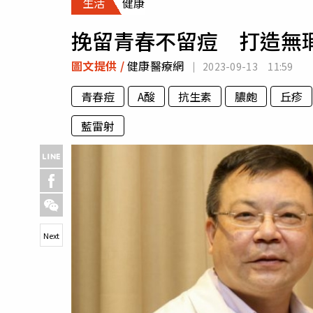
生活
健康
人物
汽車
挽留青春不留痘 打造無
專欄
房產新勢力
圖文提供 /
健康醫療網
2023-09-13 11:59
青春痘
A酸
抗生素
膿皰
丘疹
藍雷射
Next