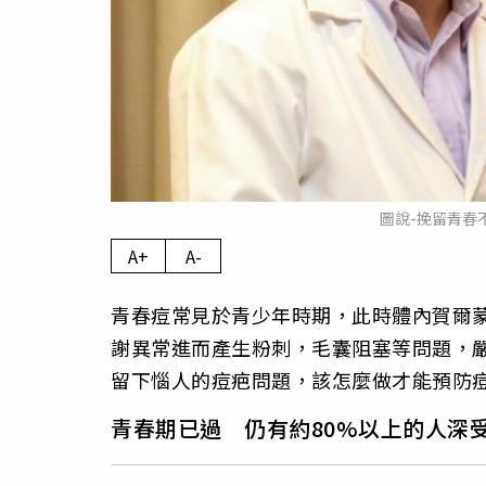
圖說-挽留青春
A+
A-
青春痘常見於青少年時期，此時體內賀爾
謝異常進而產生粉刺，毛囊阻塞等問題，
留下惱人的痘疤問題，該怎麼做才能預防
青春期已過 仍有約80%以上的人深