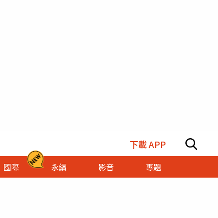
下載 APP
國際
永續
影音
專題