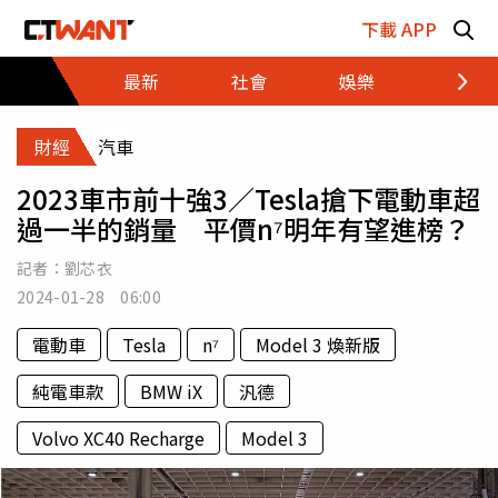
跳至主要內容區塊
下載 APP
最新
社會
娛樂
財經
財經
汽車
2023車市前十強3／Tesla搶下電動車超
過一半的銷量 平價n⁷明年有望進榜？
記者：
劉芯衣
2024-01-28 06:00
電動車
Tesla
n⁷
Model 3 煥新版
純電車款
BMW iX
汎德
Volvo XC40 Recharge
Model 3