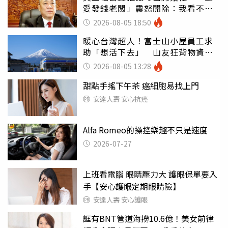
愛發錢老闆」震怒開除：我看不起
你
2026-08-05 18:50
暖心台灣超人！富士山小屋員工求
助「想活下去」 山友狂背物資上
山：台灣真的是寶島
2026-08-05 13:28
甜點手搖下午茶 癌細胞易找上門
安達人壽 安心抗癌
Alfa Romeo的操控樂趣不只是速度
2026-07-27
上班看電腦 眼睛壓力大 護眼保單要入
手【安心護眼定期眼睛險】
安達人壽 安心護眼
誆有BNT管道海撈10.6億！美女前律