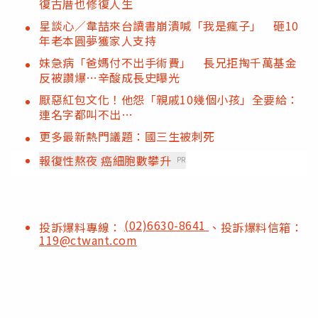
復古厝也修復人生
星談心／韋喆來台讀書崩潰喊「我是瘋子」 砸10
年老本圓夢獲家人支持
妹急病「爸媽付不出手術費」 長兄拒掏千萬基金
反被讚爆…辛酸成長史曝光
厭惡紅包文化！他怨「親戚10幾個小孩」全要給：
連名字都叫不出…
更多最新熱門議題：國三生被刺死
報復性熬夜 癌細胞數攀升
PR
(02)6630-8641
投訴爆料專線：
、投訴爆料信箱：
119@ctwant.com