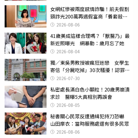
女網紅慘被兩度感情詐騙！前夫假割
頸詐光200萬再遇假富商「養套殺
2000萬」
2026-08-06
41歲美成這樣合理嗎？「獸醫乃」最
新近照曝光 網暴動：歲月忘了她
2026-08-04
獨／東吳男教授被瘋狂迷戀 女學生
寄信「分屍吃掉」30次騷擾！認罪免
關
2026-07-30
私密處長滿白色小顆粒！20歲男崩潰
求診 醫曝5大真相別再誤會
2026-08-05
秘書關心民眾反遭通緝犯持刀恐嚇
山田摩衣：當時服務處還有很多民眾
2026-08-06