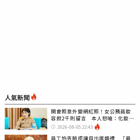
人氣新聞
開會照意外變網紅照！女公務員妝
容掀2千則留言 本人怒嗆：化妝有
錯嗎
2026-08-05 22:43
員工怕丟臉拒讓母出席婚禮 「最