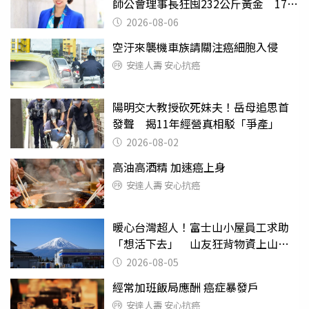
師公會理事長狂囤232公斤黃金 17人
遭起訴
2026-08-06
空汙來襲機車族請關注癌細胞入侵
安達人壽 安心抗癌
陽明交大教授砍死妹夫！岳母追思首
發聲 揭11年經營真相駁「爭產」
2026-08-02
高油高酒精 加速癌上身
安達人壽 安心抗癌
暖心台灣超人！富士山小屋員工求助
「想活下去」 山友狂背物資上山：
台灣真的是寶島
2026-08-05
經常加班飯局應酬 癌症暴發戶
安達人壽 安心抗癌