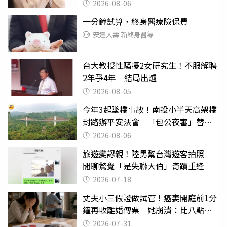
2026-08-06
一分鐘試算，終身醫療險保費
安達人壽 新終身醫靠
台大教授性騷擾2女研究生！不服解聘
2年爭4年 結局出爐
2026-08-05
今年3起墜橋事故！南投小半天高架橋
封路辦平安法會 「包公夜審」替亡
魂伸冤
2026-08-06
旅遊變認親！陸男幫台灣遊客拍照
閒聊驚覺「是失聯大伯」奇蹟重逢
2026-07-18
丈夫小三假證做試管！癌妻開庭前1分
鐘再收離婚傳票 她崩潰：比八點檔
還扯
2026-07-31