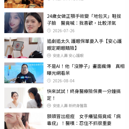
24歲女做正顎手術變「地包天」鞋拔
子臉 醫竟喊：我喜歡，比較洋氣
2026-07-26
追劇追太久 護眼保單要入手【安心護
眼定期眼睛險】
安達人壽 安心護眼
不是AI！他「沒脖子」畫面瘋傳 真相
曝光網看呆
2026-08-04
快來試試！終身醫療險保費一分鐘搞
定！
安達人壽 新終身醫靠
額頭冒出痘痘 女手癢猛摳竟成「病
毒疣」！醫嘆：忍住不抓很重要