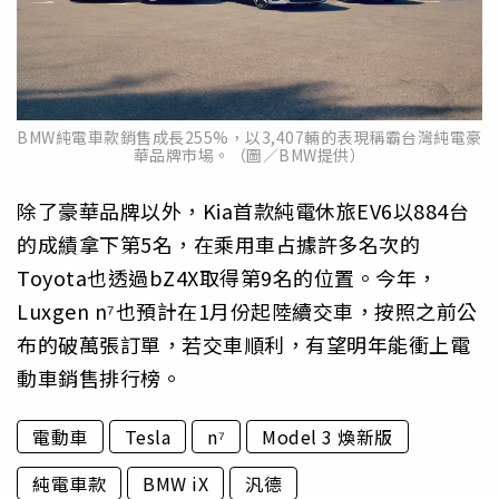
BMW純電車款銷售成長255%，以3,407輛的表現稱霸台灣純電豪
華品牌市場。（圖／BMW提供）
除了豪華品牌以外，Kia首款純電休旅EV6以884台
的成績拿下第5名，在乘用車占據許多名次的
Toyota也透過bZ4X取得第9名的位置。今年，
Luxgen n⁷也預計在1月份起陸續交車，按照之前公
布的破萬張訂單，若交車順利，有望明年能衝上電
動車銷售排行榜。
電動車
Tesla
n⁷
Model 3 煥新版
純電車款
BMW iX
汎德