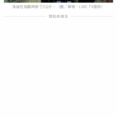
孫綻在拍戲時胖了3公斤。（圖／華視、LINE TV提供）