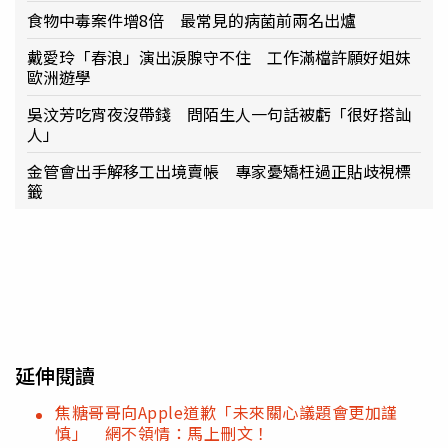
食物中毒案件增8倍 最常見的病菌前兩名出爐
戴愛玲「春浪」演出淚腺守不住 工作滿檔許願好姐妹
歐洲遊學
吳汶芳吃宵夜沒帶錢 問陌生人一句話被虧「很好搭訕
人」
金管會出手解移工出境賣帳 專家憂矯枉過正貼歧視標
籤
延伸閱讀
焦糖哥哥向Apple道歉「未來關心議題會更加謹
慎」 網不領情：馬上刪文！