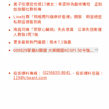
黃子佼遭控性侵17歲女：希望妳為藝術犧牲 孟耿
如急關社群粉專
Line社群「時報周刊娛樂好看爆」開張 明星絕密
私照這裡看到爽
南昌司機「突發心臟病」失去意識 公車失控衝撞
人群致3死7傷
更多最新熱門議題：熊本7.1強震
009829掌握AI關鍵 大華韓國KOSPI 50今強...
PR
(02)6630-8641
投訴爆料專線：
、投訴爆料信箱：
119@ctwant.com