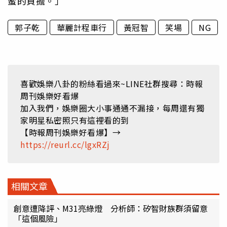
蜜的負擔。」
郭子乾
華麗計程車行
黃冠智
笑場
NG
喜歡娛樂八卦的粉絲看過來~LINE社群搜尋：時報
周刊娛樂好看爆
加入我們，娛樂圈大小事通通不漏接，每周還有獨
家明星私密照只有這裡看的到
【時報周刊娛樂好看爆】→
https://reurl.cc/lgxRZj
相關文章
創意遭降評、M31亮綠燈 分析師：矽智財族群須留意
「這個風險」