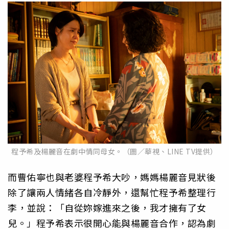
程予希及楊麗音在劇中情同母女。（圖／華視、LINE TV提供）
而曹佑寧也與老婆程予希大吵，媽媽楊麗音見狀後
除了讓兩人情緒各自冷靜外，還幫忙程予希整理行
李，並說：「自從妳嫁進來之後，我才擁有了女
兒。」程予希表示很開心能與楊麗音合作，認為劇