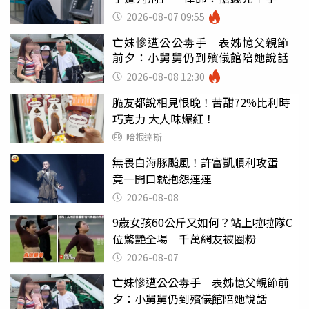
罪
2026-08-07 09:55
亡妹慘遭公公毒手 表姊憶父親節
前夕：小舅舅仍到殯儀館陪她說話
2026-08-08 12:30
脆友都說相見恨晚！苦甜72%比利時
巧克力 大人味爆紅！
哈根達斯
無畏白海豚颱風！許富凱順利攻蛋
竟一開口就抱怨連連
2026-08-08
9歲女孩60公斤又如何？站上啦啦隊C
位驚艷全場 千萬網友被圈粉
2026-08-07
亡妹慘遭公公毒手 表姊憶父親節前
夕：小舅舅仍到殯儀館陪她說話