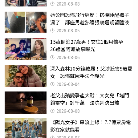
2026-08-08
她公開恐怖飛行經歷！搭機睡醒褲子
濕了 鄰座男趁熟睡猥褻還疑留體液
2026-08-05
15歲倒追27歲男！交往1個月懷孕
36歲當阿嬤故事曝光
2026-08-06
深入森林10分鐘藏屍！父涉殺害9歲愛
女 恐怖藏屍手法全曝光
2026-08-04
老父出殯變爭產大戰！大女兒「堵門
鎖靈堂」討千萬 法院判決出爐
2026-08-08
《陽光女子》串流上線！7.7億票房電
影在家就能看
2026-08-07