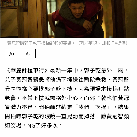
黃冠智揹郭子乾下樓梯卻頻頻笑場。（圖／華視、LINE TV提供）
A+
A-
《華麗計程車行》最新一集中，郭子乾意外中風，
兒子黃冠智緊急將他揹下樓送往醫院急救，黃冠智
分享很擔心要揹郭子乾下樓，因為現場木樓梯有點
老舊，平常下樓就需格外小心，而郭子乾也怕黃冠
智體力不足，開拍前就約定「我們一次過」，結果
開拍時郭子乾的眼鏡一直晃動而掉落，讓黃冠智頻
頻笑場，NG了好多次。