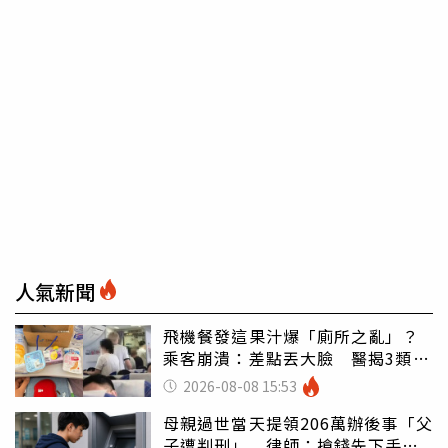
人氣新聞
飛機餐發這果汁爆「廁所之亂」？
乘客崩潰：差點丟大臉 醫揭3類人
別亂喝
2026-08-08 15:53
母親過世當天提領206萬辦後事「父
子遭判刑」 律師：搶錢先下手是