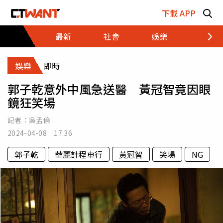
跳至主要內容區塊
下載 APP
最新
社會
娛樂
財經
娛樂
即時
郭子乾意外中風急送醫 黃冠智竟因眼
鏡狂笑場
記者：
吳孟倫
2024-04-08 17:36
郭子乾
華麗計程車行
黃冠智
笑場
NG