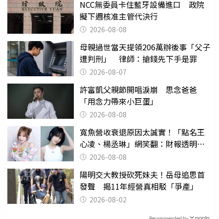
NCC無委員卡住藍牙設備進口 政院
擬下週核准主管代決行
2026-08-08
母親過世當天提領206萬辦後事「父子
遭判刑」 律師：搶錢先下手是罪
2026-08-07
許富凱父親節開唱淚崩 思念爸爸
「用念力帶來小巨蛋」
2026-08-08
寬魚營收衰退原因太誠實！「點名王
心凌、楊丞琳」網笑翻：財報透明度
滿分
2026-08-08
陽明交大教授砍死妹夫！岳母追思首
發聲 揭11年經營真相駁「爭產」
2026-08-02
Recommended by