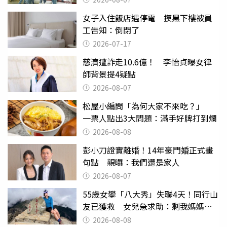
女子入住飯店遇停電 摸黑下樓被員
工告知：倒閉了
2026-07-17
慈濟遭詐走10.6億！ 李怡貞曝女律
師背景提4疑點
2026-08-07
松屋小編問「為何大家不來吃？」
一票人點出3大問題：滿手好牌打到爛
2026-08-08
彭小刀證實離婚！14年豪門婚正式畫
句點 親曝：我們還是家人
2026-08-07
55歲女攀「八大秀」失聯4天！同行山
友已獲救 女兒急求助：剩我媽媽還
沒找到
2026-08-08