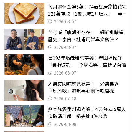
每月退休金逾3萬！74歲獨居翁怕花完
121萬存款「1餐只吃1片吐司」 半年
後暴瘦嚇壞女兒
2026-08-07
苦苓喊「唐朝不存在」 網紅批瞎編
歷史：李白、杜甫用鮮卑文寫詩？
2026-08-07
買195元鹹酥雞忘帶錢！老闆神操作
「倒找5元」 全網看哭：這就是台灣
2026-08-07
人妻房間吹頭髮被禁！ 公婆要求
「廁所吹」還嗆再犯剪掉吹風機
2026-07-18
熊本強震重創觀光業！4天內6.55萬人
次取消訂房 損失逾4億台幣
2026-08-08