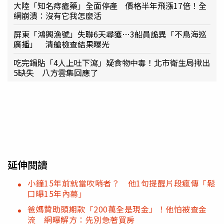
大陸「知名痔瘡藥」全面停產 價格半年飛漲17倍！全
網崩潰：沒有它我怎麼活
屏東「鴻興漁號」失聯6天尋獲…3船員詭異「不鳥海巡
廣播」 清艙檢查結果曝光
吃完鍋貼「4人上吐下瀉」疑食物中毒！北市衛生局揪出
5缺失 八方雲集回應了
延伸閱讀
小鐘15年前就當吹哨者？ 他1句提醒片段瘋傳「鬆
口曝15年內幕」
爸媽贊助頭期款「200萬全是現金」！他怕被查金
流 網曝解方：先別急著買房