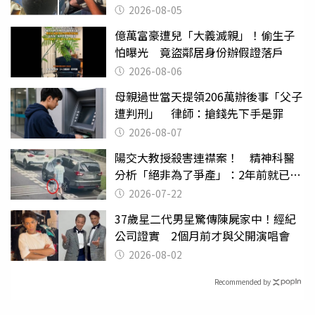
2026-08-05
億萬富豪遭兒「大義滅親」！偷生子
怕曝光 竟盜鄰居身份辦假證落戶
2026-08-06
母親過世當天提領206萬辦後事「父子
遭判刑」 律師：搶錢先下手是罪
2026-08-07
陽交大教授殺害連襟案！ 精神科醫
分析「絕非為了爭產」：2年前就已言
行詭異
2026-07-22
37歲星二代男星驚傳陳屍家中！經紀
公司證實 2個月前才與父開演唱會
2026-08-02
Recommended by