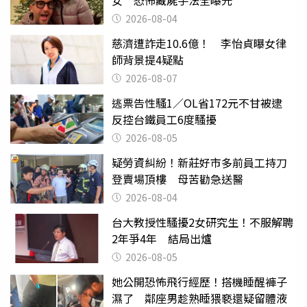
女 恐怖藏屍手法全曝光
2026-08-04
慈濟遭詐走10.6億！ 李怡貞曝女律
師背景提4疑點
2026-08-07
逃票告性騷1／OL省172元不甘被逮
反控台鐵員工6度騷擾
2026-08-05
疑勞資糾紛！新莊好市多前員工持刀
登賣場頂樓 母苦勸急送醫
2026-08-04
台大教授性騷擾2女研究生！不服解聘
2年爭4年 結局出爐
2026-08-05
她公開恐怖飛行經歷！搭機睡醒褲子
濕了 鄰座男趁熟睡猥褻還疑留體液