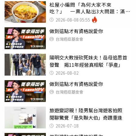
松屋小編問「為何大家不來
吃？」 一票人點出3大問題：滿手
好牌打到爛
2026-08-08 05:55
做到這點才有資格說愛你
台灣癌症基金會
陽明交大教授砍死妹夫！岳母追思首
發聲 揭11年經營真相駁「爭產」
2026-08-02
做到這點才有資格說愛你
台灣癌症基金會
旅遊變認親！陸男幫台灣遊客拍照
閒聊驚覺「是失聯大伯」奇蹟重逢
2026-07-18