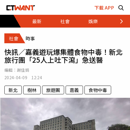
跳至主要內容區塊
下載 APP
最新
社會
娛樂
財經
社會
時事
快訊／嘉義遊玩爆集體食物中毒！新北
旅行團「25人上吐下瀉」急送醫
編輯：
謝佳娟
2024-04-09 12:24
新北
樹林
旅遊團
嘉義
食物中毒