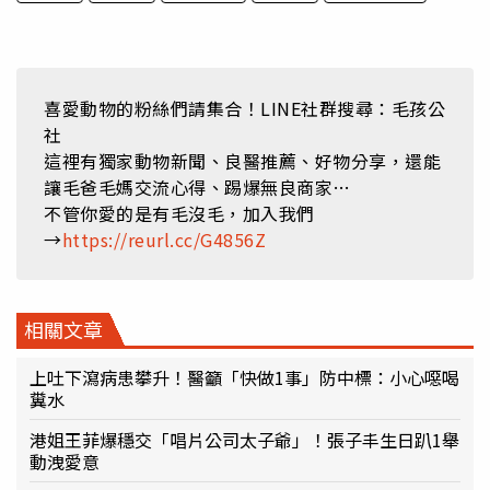
喜愛動物的粉絲們請集合！LINE社群搜尋：毛孩公
社
這裡有獨家動物新聞、良醫推薦、好物分享，還能
讓毛爸毛媽交流心得、踢爆無良商家…
不管你愛的是有毛沒毛，加入我們
→
https://reurl.cc/G4856Z
相關文章
上吐下瀉病患攀升！醫籲「快做1事」防中標：小心噁喝
糞水
港姐王菲爆穩交「唱片公司太子爺」！張子丰生日趴1舉
動洩愛意