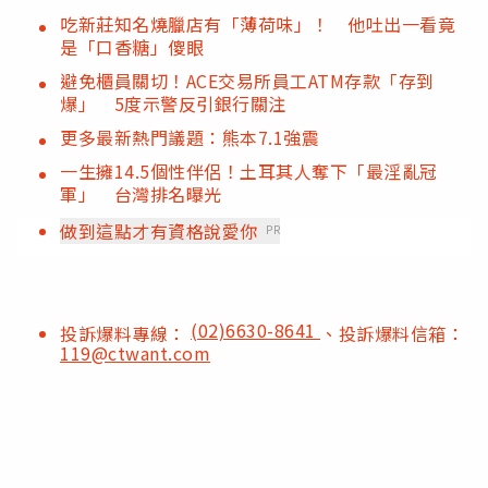
吃新莊知名燒臘店有「薄荷味」！ 他吐出一看竟
是「口香糖」傻眼
避免櫃員關切！ACE交易所員工ATM存款「存到
爆」 5度示警反引銀行關注
更多最新熱門議題：熊本7.1強震
一生擁14.5個性伴侶！土耳其人奪下「最淫亂冠
軍」 台灣排名曝光
做到這點才有資格說愛你
PR
(02)6630-8641
投訴爆料專線：
、投訴爆料信箱：
119@ctwant.com