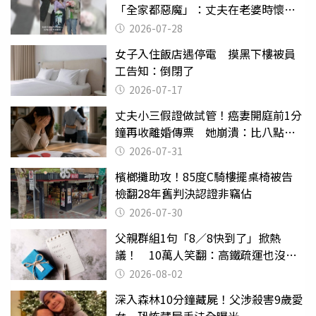
「全家都惡魔」：丈夫在老婆時懷孕
摔東西
2026-07-28
女子入住飯店遇停電 摸黑下樓被員
工告知：倒閉了
2026-07-17
丈夫小三假證做試管！癌妻開庭前1分
鐘再收離婚傳票 她崩潰：比八點檔
還扯
2026-07-31
檳榔攤助攻！85度C騎樓擺桌椅被告
檢翻28年舊判決認證非竊佔
2026-07-30
父親群組1句「8／8快到了」掀熱
議！ 10萬人笑翻：高鐵疏運也沒列
父親節
2026-08-02
深入森林10分鐘藏屍！父涉殺害9歲愛