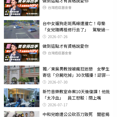
做到這點才有資格說愛你
台灣癌症基金會
台中女遛狗走斑馬線遭撞亡！母慟
「女兒隨媽祖修行去了」 駕駛過失
致死判9月
2026-07-26
做到這點才有資格說愛你
台灣癌症基金會
獨／東吳男教授被瘋狂迷戀 女學生
寄信「分屍吃掉」30次騷擾！認罪免
關
2026-07-30
新竹音樂教室命案10天後復課！他批
「太冷血」 員工怒駁：閉上嘴
2026-07-17
中和兒媳遭公公砍百刀致死 閨密揭