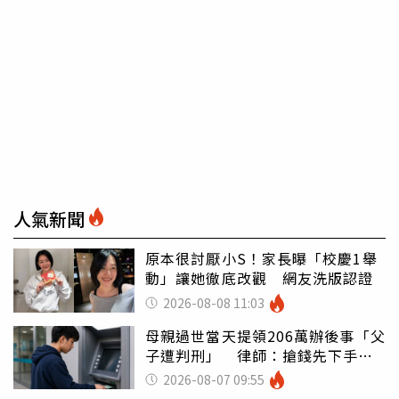
人氣新聞
原本很討厭小S！家長曝「校慶1舉
動」讓她徹底改觀 網友洗版認證
2026-08-08 11:03
母親過世當天提領206萬辦後事「父
子遭判刑」 律師：搶錢先下手是
罪
2026-08-07 09:55