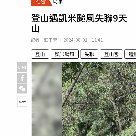
社會
時事
人物
汽車
登山遇凱米颱風失聯9天
專欄
山
房產新勢力
記者：
莊于萱
2024-08-01 11:41
登山
凱米颱風
失聯
登山客
遺
Next