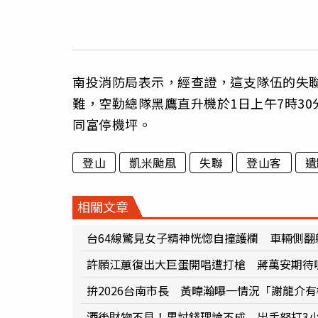
南投消防局表示，經查證，這支隊伍的失
難，空勤總隊黑鷹直升機於1日上午7時30
同富停機坪。
登山
凱米颱風
失聯
登山客
遺
相關文章
台64線驚見女子精神恍惚自撞護欄 車輛側翻
許願江蕙復出大巨蛋開唱遭打槍 蔣萬安期待
拚2026台南市長 黃暐瀚曝一情況「謝龍介
酒後財物不見！男討錢理論不成 出手怒打3