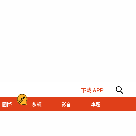
下載 APP
國際
永續
影音
專題