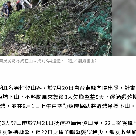
南投消防隊終在山區找到3具遺體。（圖／翻攝畫面）
和1名男性登山客，於7月20日自台東縣向陽出發，計畫
東埔下山，不料颱風來襲後3人失聯整整9天，經過艱難
遺體，並在8月1日上午由空勤總隊協助將遺體吊掛下山。
3人登山隊於7月21日抵達拉庫音溪山屋，22日從雲峰
友保持聯繫，但22日之後的聯繫變得稀少，親友收到