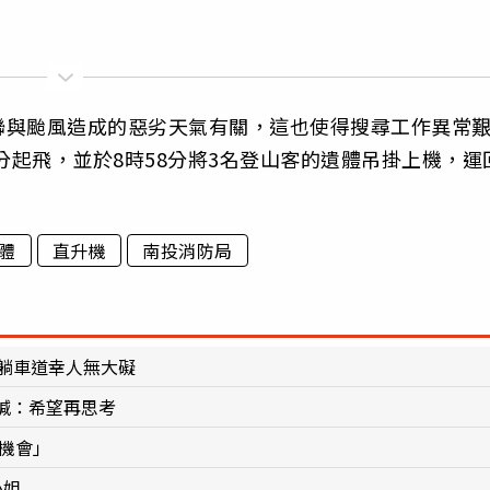
聯與颱風造成的惡劣天氣有關，這也使得搜尋工作異常
分起飛，並於8時58分將3名登山客的遺體吊掛上機，運
體
直升機
南投消防局
躺車道幸人無大礙
喊：希望再思考
有機會」
小姐