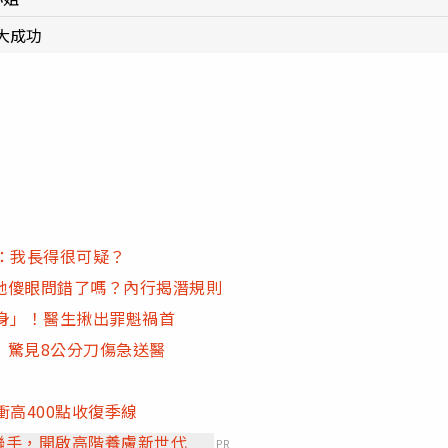
大成功
：我長得很可疑？
她傻眼問錯了嗎？內行揭潛規則
身」！醫生揪出罪魁禍首
」驚見8公分刀傷急送醫
高400點收復季線
」聯手，開啟高階養膚新世代
PR