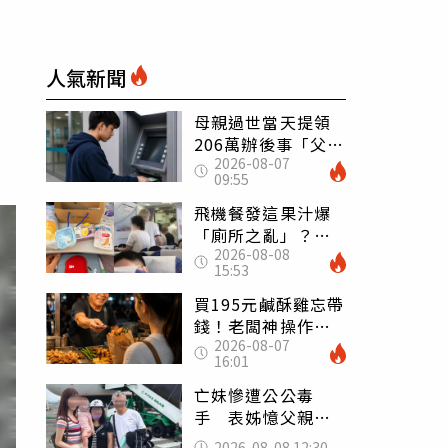
人氣新聞
母親過世當天提領
206萬辦後事「父子
2026-08-07
遭判刑」 律師：
09:55
搶錢先下手是罪
飛機餐發這果汁爆
「廁所之亂」？乘
2026-08-08
客崩潰：差點丟大
15:53
臉 醫揭3類人別亂
喝
買195元鹹酥雞忘帶
錢！老闆神操作
2026-08-07
「倒找5元」 全網
16:01
看哭：這就是台灣
亡妹慘遭公公毒
手 表姊憶父親節
前夕：小舅舅仍到
2026-08-08 12:30