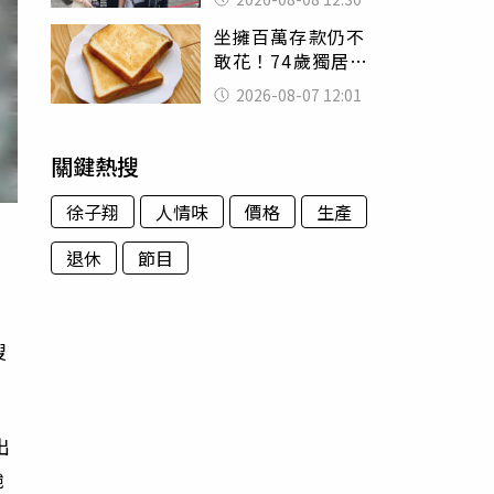
殯儀館陪她說話
坐擁百萬存款仍不
敢花！74歲獨居翁
「1餐只吃1片吐
2026-08-07 12:01
司」 半年後暴瘦
嚇壞女兒
關鍵熱搜
徐子翔
人情味
價格
生產
退休
節目
搜
出
颱