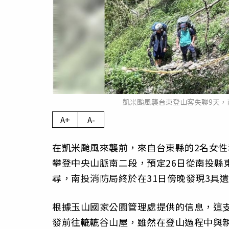
凱米颱風襲台東登山客失聯9天，
A+
A-
在凱米颱風來襲前，來自台東縣的2名女性
攀登中央山脈南二段，預定26日從南投縣
尋，南投消防局終於在31日傍晚發現3具
根據玉山國家公園管理處提供的信息，這支
發前往轆轆谷山屋，雖然在登山過程中與親