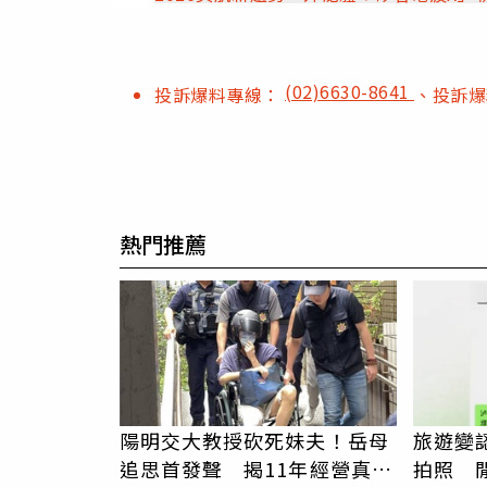
(02)6630-8641
投訴爆料專線：
、投訴
熱門推薦
陽明交大教授砍死妹夫！岳母
旅遊變
追思首發聲 揭11年經營真相
拍照 