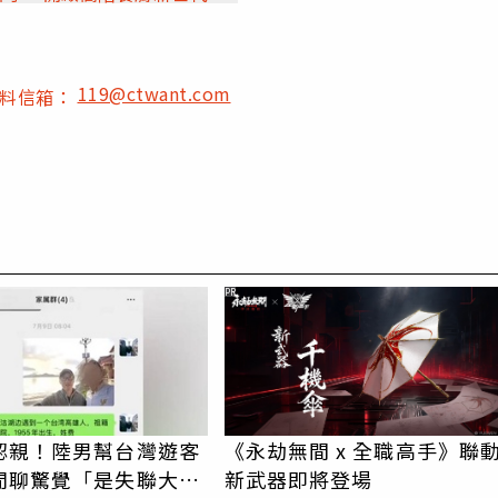
119@ctwant.com
爆料信箱：
PR
認親！陸男幫台灣遊客
《永劫無間 x 全職高手》聯
閒聊驚覺「是失聯大
新武器即將登場