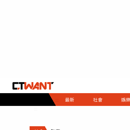
社會首頁
娛樂首頁
財經首頁
政
:::
最新
社會
娛
時事
即時
熱線
:::
直擊
大條
人物
調查
專題
３Ｃ