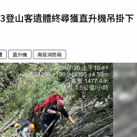
寵物
 3登山客遺體終尋獲直升機吊掛下
運勢
運動
梅酒
體
直升機
南投消防局