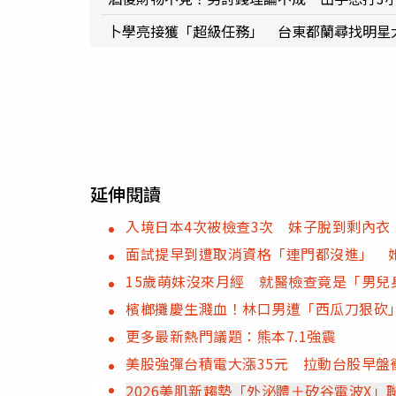
卜學亮接獲「超級任務」 台東都蘭尋找明星
延伸閱讀
入境日本4次被檢查3次 妹子脫到剩內衣
面試提早到遭取消資格「連門都沒進」 
15歲萌妹沒來月經 就醫檢查竟是「男兒
檳榔攤慶生濺血！林口男遭「西瓜刀狠砍
更多最新熱門議題：熊本7.1強震
美股強彈台積電大漲35元 拉動台股早盤衝
2026美肌新趨勢「外泌體＋矽谷電波X