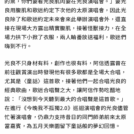
的票，你們要看光良肌肉要在光良演唱會。」要光
良用腹肌和歌迷約定下次他的太原演唱會，因此光
良除了和歌迷約定未來會來此舉辦演唱會外，還直
接在現場大方露出精實腹肌，接著怪獸接力，在全
場力拱下小掀了衣服，兩人輪番放送福利，歌迷們
嗨到不行。
光良不只身材有料，創作也很有料，阿信透露曾在
前往觀賞演出時發現他有很多歌都是全場大合唱，
尤其是〈童話〉這首歌，接著他們一起合唱光良的
經典歌曲，歌迷合唱聲之大，讓阿信作勢吃醋地
說：「沒想到今天聽到最大的合唱聲是這首歌。」
在進行《今晚我不孤獨2.0》巡迴演唱會的光良儘管
忙著演唱會，仍鼎力支持昔日的同門師弟前來太原
當嘉賓，為五月天樂園留下童話般的夢幻回憶。