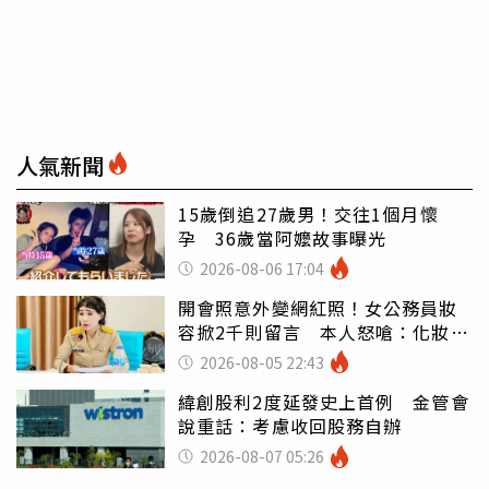
人氣新聞
15歲倒追27歲男！交往1個月懷
孕 36歲當阿嬤故事曝光
2026-08-06 17:04
開會照意外變網紅照！女公務員妝
容掀2千則留言 本人怒嗆：化妝有
錯嗎
2026-08-05 22:43
緯創股利2度延發史上首例 金管會
說重話：考慮收回股務自辦
2026-08-07 05:26