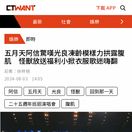
跳至主要內容區塊
下載 APP
最新
社會
娛樂
財經
娛樂
即時
五月天阿信驚嘆光良凍齡模樣力拱露腹
肌 怪獸放送福利小掀衣服歌迷嗨翻
記者：
徐梓榕
2024-08-03 14:05
阿信
五月天
光良
怪獸
回到那一天
二十五週年巡迴演唱會
腹肌