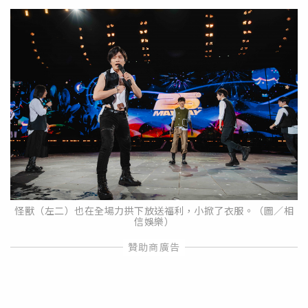
怪獸（左二）也在全場力拱下放送福利，小掀了衣服。（圖／相
信娛樂）