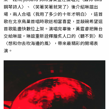
鋼琴詩人〉、〈笑著笑著就哭了〉後介紹琳誼出
場，兩人合唱〈我用了多少的十年才明白〉，這首
歌在北京鳥巢首唱時歌迷相當喜愛，並敲碗希望這
首歌能盡快數位上架。演唱完畢後，黃霆睿把舞台
交給琳誼，琳誼重新詮釋膾炙人口的〈聽不到〉和
〈想和你去吹海邊的風〉，帶來最精彩的開場表
演。