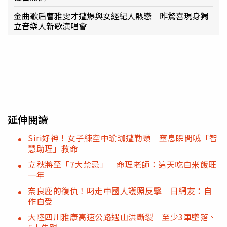
金曲歌后曹雅雯才遭爆與女經紀人熱戀 昨驚喜現身獨
立音樂人新歌演唱會
延伸閱讀
Siri好神！女子練空中瑜珈遭勒頸 窒息瞬間喊「智
慧助理」救命
立秋將至「7大禁忌」 命理老師：這天吃白米飯旺
一年
奈良鹿的復仇！叼走中國人護照反擊 日網友：自
作自受
大陸四川雅康高速公路遇山洪斷裂 至少3車墜落、