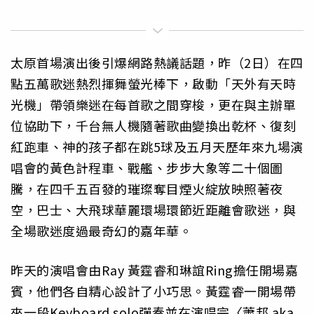
太原首場演出後引爆網路熱議話題，昨（2日）在四
點五萬歌迷熱烈揮舞螢光棒下，啟動「天外有天時
光機」帶領樂迷在每首歌之間穿梭，更在與主辦單
位協助下，千台無人機隨著歌曲變換出乾杯、復刻
紅跑車、神的孩子都在跳5球及五月天歷年來九場演
唱會的黃色計程車、戰艦、步步大象等二十個圖
騰，在四千五百發的璀璨奪目煙火綻放映照著夜
空，巴士、大飛球華麗環場環節近距離會歌迷，與
全場歌迷度過最奇幻的嘉年華。
昨天的演唱會由Ray 黃霆睿和琳誼Ring擔任開場嘉
賓，他們各自精心設計了小巧思。黃霆睿一開場帶
來一段Keyboard solo彈奏並在演唱完〈蕭邦 aka