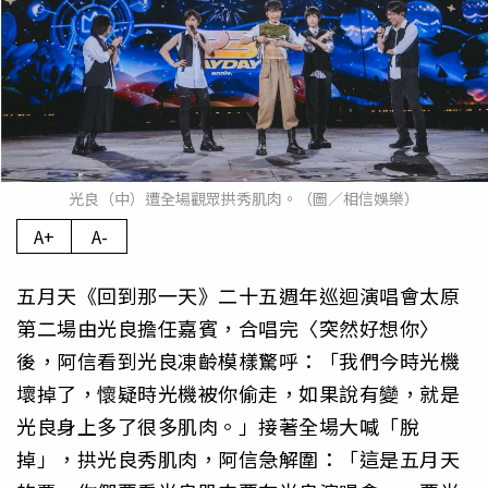
光良（中）遭全場觀眾拱秀肌肉。（圖／相信娛樂）
A+
A-
五月天《回到那一天》二十五週年巡迴演唱會太原
第二場由光良擔任嘉賓，合唱完〈突然好想你〉
後，阿信看到光良凍齡模樣驚呼：「我們今時光機
壞掉了，懷疑時光機被你偷走，如果說有變，就是
光良身上多了很多肌肉。」接著全場大喊「脫
掉」，拱光良秀肌肉，阿信急解圍：「這是五月天