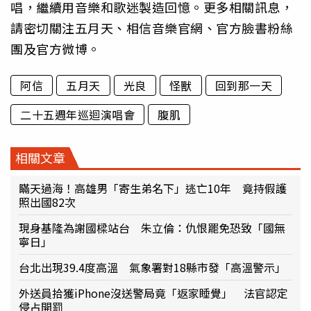
唱，繼續用音樂和歌迷製造回憶。更多相關訊息，
請密切關注五月天、相信音樂官網、官方臉書粉絲
團及官方微博。
阿信
五月天
光良
怪獸
回到那一天
二十五週年巡迴演唱會
腹肌
相關文章
瞞天過海！高雄男「寄生弟名下」逃亡10年 竟持假護
照出國82次
現身基隆為謝國樑站台 朱立倫：仇恨罷免恐致「國無
寧日」
台北出現39.4度高溫 氣象署對18縣市發「高溫警示」
外送員拾獲iPhone沒送警局竟「返家睡覺」 法官認定
侵占開罰