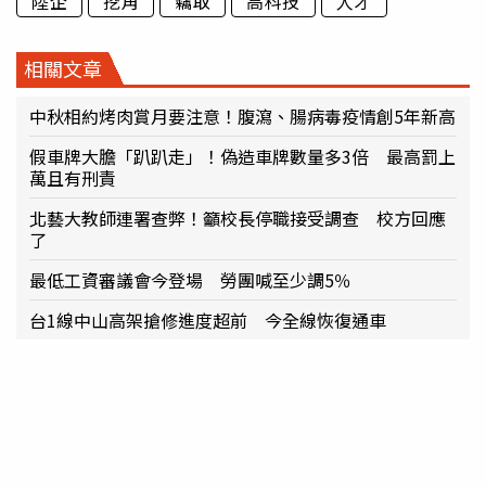
陸企
挖角
竊取
高科技
人才
相關文章
中秋相約烤肉賞月要注意！腹瀉、腸病毒疫情創5年新高
假車牌大膽「趴趴走」！偽造車牌數量多3倍 最高罰上
萬且有刑責
北藝大教師連署查弊！籲校長停職接受調查 校方回應
了
最低工資審議會今登場 勞團喊至少調5％
台1線中山高架搶修進度超前 今全線恢復通車