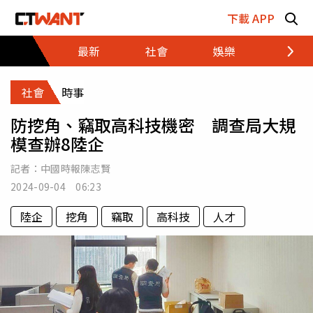
跳至主要內容區塊
下載 APP
最新
社會
娛樂
財經
社會
時事
防挖角、竊取高科技機密 調查局大規
模查辦8陸企
記者：
中國時報陳志賢
2024-09-04 06:23
陸企
挖角
竊取
高科技
人才