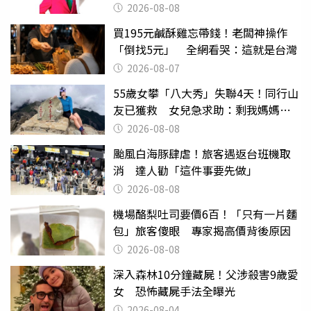
2026-08-08
買195元鹹酥雞忘帶錢！老闆神操作
「倒找5元」 全網看哭：這就是台灣
2026-08-07
55歲女攀「八大秀」失聯4天！同行山
友已獲救 女兒急求助：剩我媽媽還
沒找到
2026-08-08
颱風白海豚肆虐！旅客遇返台班機取
消 達人勸「這件事要先做」
2026-08-08
機場酪梨吐司要價6百！「只有一片麵
包」旅客傻眼 專家揭高價背後原因
2026-08-08
深入森林10分鐘藏屍！父涉殺害9歲愛
女 恐怖藏屍手法全曝光
2026-08-04