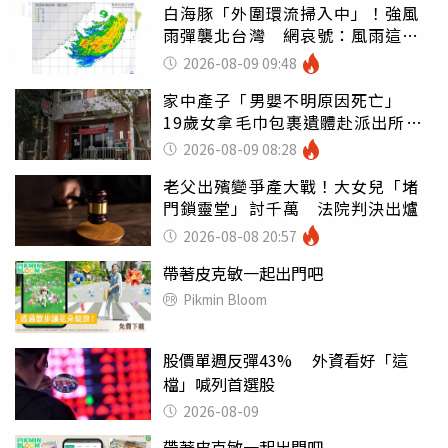
白海豚「外圍環流掃入中」！強風
雨彈襲北台灣 網哀號：風雨這麼
大還不放假
2026-08-09 09:48
家中產子「男嬰不明原因死亡」
19歲女拿毛巾包裹遺體赴派出所報
案
2026-08-09 08:28
老父出殯變爭產大戰！大女兒「堵
門鎖靈堂」討千萬 法院判決出爐
2026-08-08 20:57
帶著皮克敏一起出門吧
Pikmin Bloom
股價單週反彈43% 外資看好「這
檔」喊列首選股
2026-08-09
帶著皮克敏一起出門吧