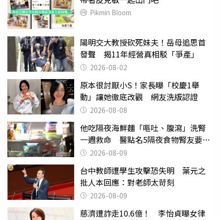
Pikmin Bloom
陽明交大教授砍死妹夫！岳母追思首
發聲 揭11年經營真相駁「爭產」
2026-08-02
原本很討厭小S！家長曝「校慶1舉
動」讓她徹底改觀 網友洗版認證
2026-08-08
他吃隔夜海鮮麵「嘔吐、腹瀉」洗腎
一週救命 醫點名5隔夜食物腎友要注
意
2026-08-09
台中教師遭學生攻擊恐失明 葉元之
批人本回應：對老師太苛刻
2026-08-09
慈濟遭詐走10.6億！ 李怡貞曝女律