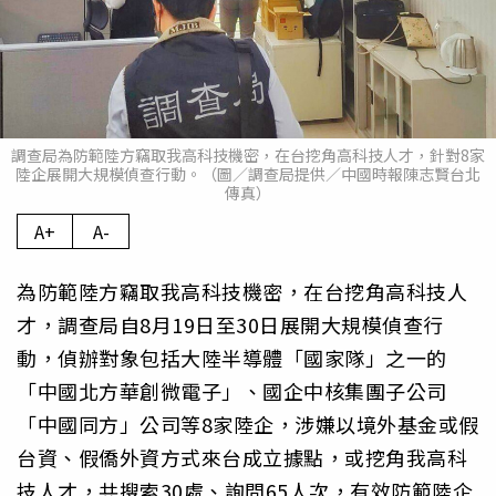
調查局為防範陸方竊取我高科技機密，在台挖角高科技人才，針對8家
陸企展開大規模偵查行動。（圖／調查局提供／中國時報陳志賢台北
傳真）
A+
A-
為防範陸方竊取我高科技機密，在台挖角高科技人
才，調查局自8月19日至30日展開大規模偵查行
動，偵辦對象包括大陸半導體「國家隊」之一的
「中國北方華創微電子」、國企中核集團子公司
「中國同方」公司等8家陸企，涉嫌以境外基金或假
台資、假僑外資方式來台成立據點，或挖角我高科
技人才，共搜索30處、詢問65人次，有效防範陸企