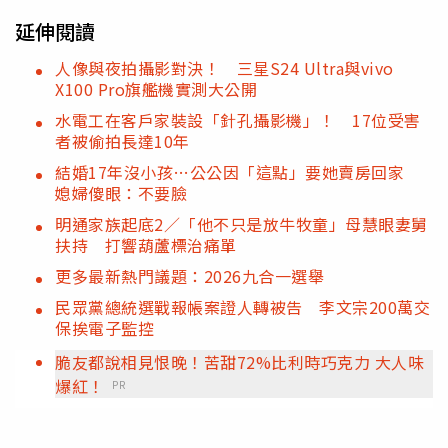
延伸閱讀
人像與夜拍攝影對決！ 三星S24 Ultra與vivo
X100 Pro旗艦機實測大公開
水電工在客戶家裝設「針孔攝影機」！ 17位受害
者被偷拍長達10年
結婚17年沒小孩…公公因「這點」要她賣房回家
媳婦傻眼：不要臉
明通家族起底2／「他不只是放牛牧童」母慧眼妻舅
扶持 打響葫蘆標治痛單
更多最新熱門議題：2026九合一選舉
民眾黨總統選戰報帳案證人轉被告 李文宗200萬交
保挨電子監控
脆友都說相見恨晚！苦甜72%比利時巧克力 大人味
爆紅！
PR