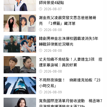
師背景提4疑點
2026-08-07
謝金燕父凌晨突發文思念爸爸豬哥
亮 「1標籤」藏洋蔥
2026-08-08
韓劇男神金志洙爆校園霸凌消失5年
轉戰菲律賓近況曝光
2026-08-08
丈夫怕痛不肯結紮！人妻連生3孩 控
遭家暴淚喊：真的好累
2026-08-08
不用熬夜操盤！ 納斯達克拍板「23
小時交易」
2026-08-09
寬魚國際澄清單月營收波動 楊丞琳7
月演唱會爆滿營收大漲73%