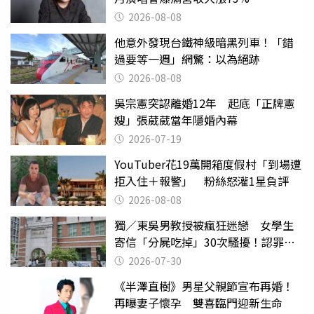
2026-08-08
他意外發現台鐵神級暗黑列車！「錯
過要等一週」網驚：以為絕跡
2026-08-08
吳宗憲突認離婚12年 起底「正牌憲
嫂」張葳葳當年隱婚內幕
2026-07-19
YouTuber花19萬開箱度假村「到場遭
拒入住＋報警」 粉絲怒灌1星負評
2026-08-08
獨／東吳男教授被瘋狂迷戀 女學生
寄信「分屍吃掉」30次騷擾！認罪免
關
2026-07-30
《半澤直樹》男星父親節宣布再婚！
再曝妻子懷孕 雙喜臨門迎新生命