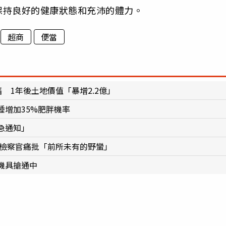
保持良好的健康狀態和充沛的體力。
超商
便當
 1年後土地價值「暴增2.2億」
增加35%肥胖機率
急通知」
 檢察官痛批「前所未有的野蠻」
機具搶通中