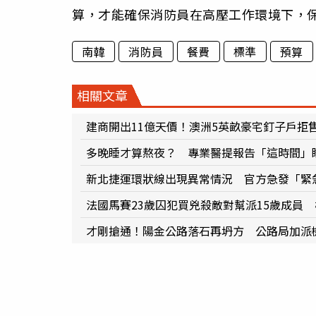
算，才能確保消防員在高壓工作環境下，
南韓
消防員
餐費
標準
預算
相關文章
建商開出11億天價！澳洲5英畝豪宅釘子戶拒售
多晚睡才算熬夜？ 專業醫提報告「這時間」睡
新北捷運環狀線出現異常情況 官方急發「緊
法國馬賽23歲囚犯買兇殺敵對幫派15歲成員
才剛搶通！陽金公路落石再坍方 公路局加派