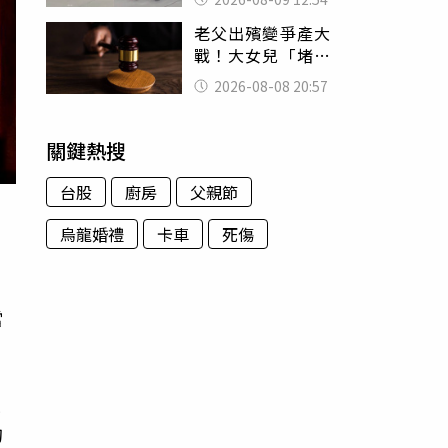
荒謬影片曝網傻眼
老父出殯變爭產大
戰！大女兒「堵門
鎖靈堂」討千萬
2026-08-08 20:57
法院判決出爐
關鍵熱搜
台股
廚房
父親節
烏龍婚禮
卡車
死傷
平
當
最
的