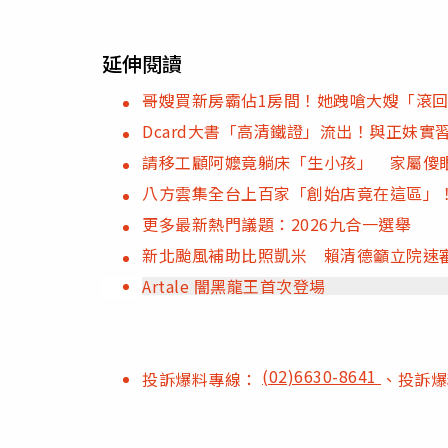
延伸閱讀
哥嫂買新房霸佔1房間！她跩嗆大嫂「滾
Dcard大書「高清鐵證」流出！與正妹
請移工顧阿嬤竟躺床「生小孩」 家屬傻
八方雲集全台上百家「創始店竟在這區」
更多最新熱門議題：2026九合一選舉
新北颱風補助比照凱米 賴清德籲立院速審
Artale 闇黑龍王首次登場
(02)6630-8641
投訴爆料專線：
、投訴