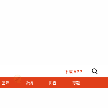
下載 APP
國際
永續
影音
專題