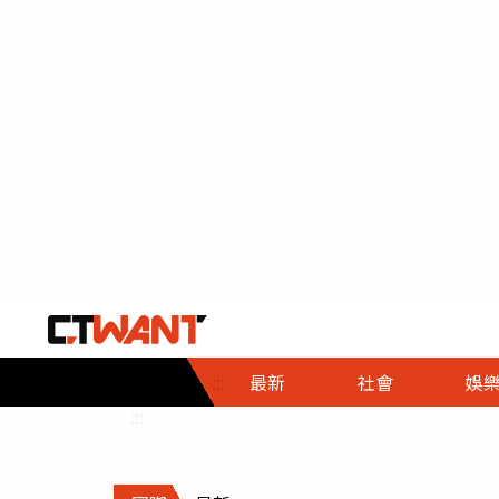
社會首頁
娛樂首頁
財經首頁
政
:::
最新
社會
娛
時事
即時
熱線
:::
直擊
大條
人物
調查
專題
３Ｃ