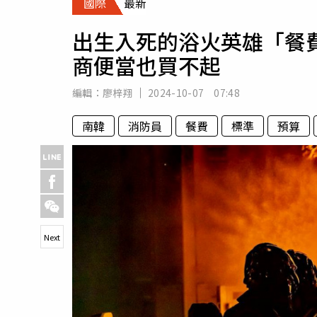
國際
最新
人物
汽車
出生入死的浴火英雄「餐
專欄
商便當也買不起
房產新勢力
編輯：
廖梓翔
2024-10-07 07:48
南韓
消防員
餐費
標準
預算
Next