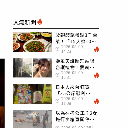
人氣新聞
父親節聚餐點3千合
菜！「15人擠10人
2026-08-09
桌」她餓到崩潰
14:23
網傻眼：讓店家看
笑話
颱風天讓助理站陽
台護植物！愛莉莎
2026-08-09
莎挨轟 笑回：他
16:31
不會被吹出去
日本人來台狂買
「35公斤戰利
2026-08-09
品」 連拜拜用紅
11:08
盤、「小心地滑」
告示牌也帶回家
以為在搭公車？2女
拖行李箱直闖停機
坪「揮手攔機」
2026-08-09 12:54