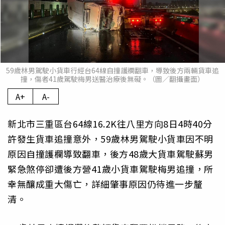
59歲林男駕駛小貨車行經台64線自撞護欄翻車，導致後方兩輛貨車追
撞，傷者41歲駕駛梅男送醫治療後無礙。（圖／翻攝畫面）
A+
A-
新北市三重區台64線16.2K往八里方向8日4時40分
許發生貨車追撞意外，59歲林男駕駛小貨車因不明
原因自撞護欄導致翻車，後方48歲大貨車駕駛蘇男
緊急煞停卻遭後方營41歲小貨車駕駛梅男追撞，所
幸無釀成重大傷亡，詳細肇事原因仍待進一步釐
清。