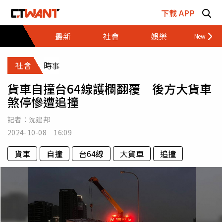
跳至主要內容區塊
下載 APP
最新
社會
娛樂
財經
社會
時事
貨車自撞台64線護欄翻覆 後方大貨車
煞停慘遭追撞
記者：
沈建邦
2024-10-08 16:09
貨車
自撞
台64線
大貨車
追撞