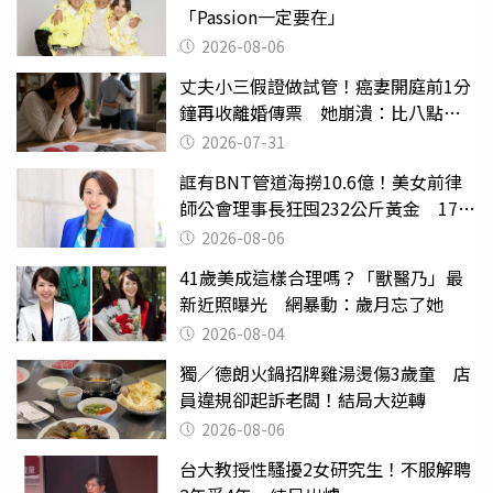
「Passion一定要在」
2026-08-06
丈夫小三假證做試管！癌妻開庭前1分
鐘再收離婚傳票 她崩潰：比八點檔
還扯
2026-07-31
誆有BNT管道海撈10.6億！美女前律
師公會理事長狂囤232公斤黃金 17人
遭起訴
2026-08-06
41歲美成這樣合理嗎？「獸醫乃」最
新近照曝光 網暴動：歲月忘了她
2026-08-04
獨／德朗火鍋招牌雞湯燙傷3歲童 店
員違規卻起訴老闆！結局大逆轉
2026-08-06
台大教授性騷擾2女研究生！不服解聘