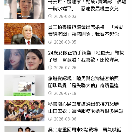
哥去世、嫂離家！她成7寶媽認「很難
一碗水端平」 忍痛委屈親生女兒
2026-08-03
員工怕丟臉拒讓母出席婚禮 「最愛
發錢老闆」震怒開除：我看不起你
2026-08-05
24歲女做正顎手術變「地包天」鞋拔
子臉 醫竟喊：我喜歡，比較洋氣
2026-07-26
旅遊變認親！陸男幫台灣遊客拍照
閒聊驚覺「是失聯大伯」奇蹟重逢
2026-07-18
秘書關心民眾反遭通緝犯持刀恐嚇
山田摩衣：當時服務處還有很多民眾
2026-08-06
吳宗憲重回周末8點戰場 霸氣喊話