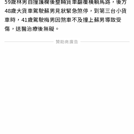
59歲林男自撞護欄後整輛貨車翻覆橫躺馬路，後方
48歲大貨車駕駛蘇男見狀緊急煞停，到第三台小貨
車時，41歲駕駛梅男因煞車不及撞上蘇男導致受
傷，送醫治療後無礙。