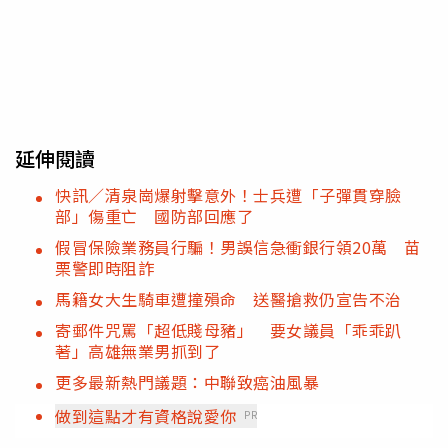
延伸閱讀
快訊／清泉崗爆射擊意外！士兵遭「子彈貫穿臉
部」傷重亡 國防部回應了
假冒保險業務員行騙！男誤信急衝銀行領20萬 苗
栗警即時阻詐
馬籍女大生騎車遭撞殞命 送醫搶救仍宣告不治
寄郵件咒罵「超低賤母豬」 要女議員「乖乖趴
著」高雄無業男抓到了
更多最新熱門議題：中聯致癌油風暴
做到這點才有資格說愛你
PR