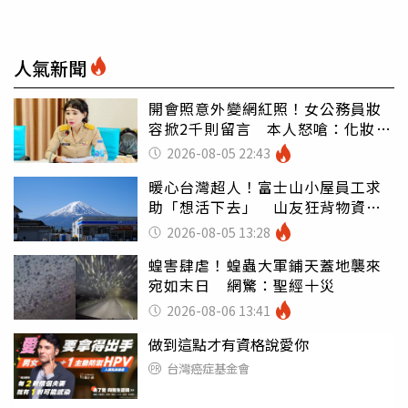
人氣新聞
開會照意外變網紅照！女公務員妝
容掀2千則留言 本人怒嗆：化妝有
錯嗎
2026-08-05 22:43
暖心台灣超人！富士山小屋員工求
助「想活下去」 山友狂背物資上
山：台灣真的是寶島
2026-08-05 13:28
蝗害肆虐！蝗蟲大軍鋪天蓋地襲來
宛如末日 網驚：聖經十災
2026-08-06 13:41
做到這點才有資格說愛你
台灣癌症基金會