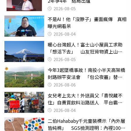
2年爭4年 結局出爐
2026-08-05
不是AI！他「沒脖子」畫面瘋傳 真相
曝光網看呆
2026-08-04
暖心台灣超人！富士山小屋員工求助
「想活下去」 山友狂背物資上山：
台灣真的是寶島
2026-08-05
今年3起墜橋事故！南投小半天高架橋
封路辦平安法會 「包公夜審」替亡
魂伸冤
2026-08-06
女兒考上北大！外送員父「喜悅藏不
住」自費買飲料沿路送人 平台霸氣
幫付學費
2026-08-04
二伯Hahababy千元童裝標示「內外層
皆純棉」 SGS檢測證明：內裡100%