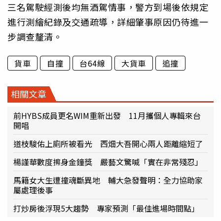
三名駕駛經測後均無酒駕情事，警方到場後依規定
進行測繪紀錄及交通疏導，詳細肇事原因仍待進一
步調查釐清。
貨車
自撞
台64線
大貨車
追撞
相關文章
前HYBS成員更名WIM重新出發 11月攜個人專輯來台
開唱
道枝駿佑上廁所被看光 西畑大吾開心兩人距離縮短了
楊謹華數度擦身金鐘獎 嚴藝文驚喊「實在非常殘忍」
馬籍女大生遭撞魂斷異地 輔大急發聲明：全力協助家
屬處理後事
打炒房後浮現5大趨勢 專家預測「最佳進場時間點」