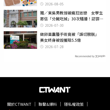
聚酯纖維
2026-08-05
獨／東吳男教授被瘋狂迷戀 女學生
寄信「分屍吃掉」30次騷擾！認罪免
關
2026-07-30
做卵巢囊腫手術竟被「誤切膀胱」
美女終身被毀獲賠5.5億
2026-07-28
Recommended by
關於CTWANT
聯繫&爆料
隱私權政策