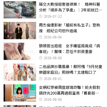
陽交大教授殺害連襟案！ 精神科醫
分析「絕非為了爭產」：2年前就已言
行詭異
2026-07-22
周杰倫遭影射「婚前有私生子」登熱
搜 經紀公司怒斥造謠
2026-08-06
額頭冒出痘痘 女手癢猛摳竟成「病
毒疣」！醫嘆：忍住不抓很重要
2026-08-06
二伯品牌抄襲風暴！蔡阿嘎「9月兒童
樂園家庭日」照辦嗎？北捷鬆口了
2026-08-01
女網紅慘被兩度感情詐騙！前夫假割
頸詐光200萬再遇假富商「養套殺
2000萬」
2026-08-06