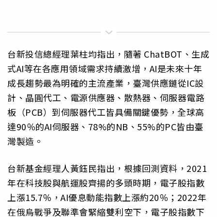
台新投信總經理葉柱均指出，隨著 ChatBOT、生成
式AI等在各應用領域需求持續激增，AI是未來十年
成長趨勢最為明確的主流產業，臺灣供應鏈從IC設
計、晶圓代工、電源供應器、散熱器、伺服器電路
板（PCB）到伺服器代工皆具備關鍵優勢，全球高
達90％的AI伺服器、78%的NB、55%的PC皆由臺
灣製造。
台新基金經理人黃鈺民指出，根據回測資料，2021
年在科技股與航運股齊揚的多頭時期，電子股指數
上漲15.7％，AI優息動能指數上漲約20％；2022年
在俄烏戰爭及聯準會緊縮雙利空下，電子股指數下