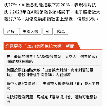
跌27％，AI優息動能指數下跌20％，表現相對抗
跌；2023年在AI股領漲多頭格局下，電子股指數大
漲37.7％，AI優息動能指數更上漲近一倍達96％。
台股
美國大選
AI
降息
詳見更多「2024美國總統大選」新聞
史上最遠的選票！NASA設投票站 太空人「選票加密」
傳回地球選總統
美國投票日如臨大敵「白宮擴大封鎖、商家封窗防暴
動」 暗殺川普槍手投書稱：內戰爆發
命中大選9次結果！ 美國神人最終預測「他」會入主白
宮
法院認證沒問題 馬斯克「灑幣挺川普」活動可繼續執
行