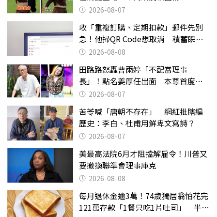
2026-08-07
收「重複訂購、定期扣款」郵件先別
急！他掃QR Code想取消 積蓄瞬間
蒸發
2026-08-08
田路路怒轟曹雨婷「不配當理事
長」！點名姜厚任出面 本尊首度回
應了
2026-08-07
苦苓喊「唐朝不存在」 網紅批瞎編
歷史：李白、杜甫用鮮卑文寫詩？
2026-08-07
美最高法院6月才阻擋解雇令！川普又
要撤換聯準會理事庫克
2026-08-08
每月退休金逾3萬！74歲獨居翁怕花完
121萬存款「1餐只吃1片吐司」 半年