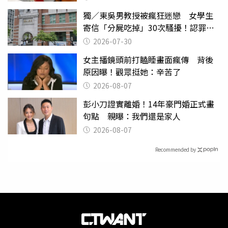
獨／東吳男教授被瘋狂迷戀 女學生
寄信「分屍吃掉」30次騷擾！認罪免
關
2026-07-30
女主播鏡頭前打瞌睡畫面瘋傳 背後
原因曝！觀眾挺她：辛苦了
2026-08-07
彭小刀證實離婚！14年豪門婚正式畫
句點 親曝：我們還是家人
2026-08-07
Recommended by