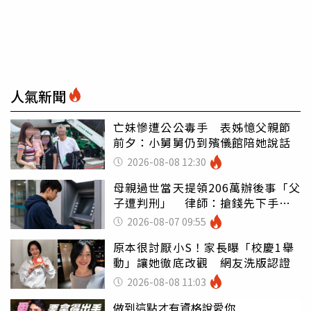
人氣新聞
亡妹慘遭公公毒手 表姊憶父親節
前夕：小舅舅仍到殯儀館陪她說話
2026-08-08 12:30
母親過世當天提領206萬辦後事「父
子遭判刑」 律師：搶錢先下手是
罪
2026-08-07 09:55
原本很討厭小S！家長曝「校慶1舉
動」讓她徹底改觀 網友洗版認證
2026-08-08 11:03
做到這點才有資格說愛你