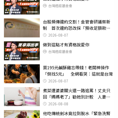
台灣癌症基金會
台股頻傳違約交割！金管會研議祭新
制 首次違約恐改採「預收足額款
券」
2026-08-07
做到這點才有資格說愛你
台灣癌症基金會
買195元鹹酥雞忘帶錢！老闆神操作
「倒找5元」 全網看哭：這就是台灣
2026-08-07
煮菜遭婆婆關火還一路追罵！丈夫只
回「媽媽老了」勸她別計較 人妻超
崩潰：我像台傭
2026-08-08
他吃傳統剉冰竟拉到脫水「緊急洗腎