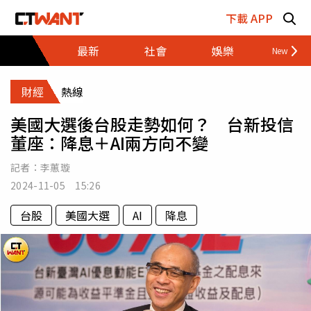
跳至主要內容區塊
下載 APP
最新
社會
娛樂
財經
財經
熱線
美國大選後台股走勢如何？ 台新投信
董座：降息＋AI兩方向不變
記者：
李蕙璇
2024-11-05 15:26
台股
美國大選
AI
降息