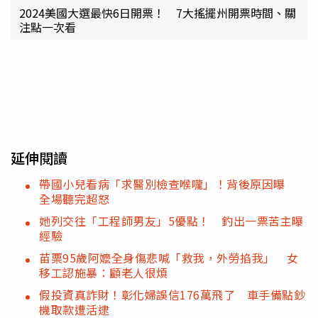
2024美國大選最快6日開票！ 7大搖擺州開票時間、關
注點一次看
延伸閱讀
帶國小兒看病「求醫別檢查喉嚨」！背後原因曝
全場聽完超怒
她列交往「工程師男友」5優點！ 釣出一票苦主曝
經驗
苗栗95歲阿嬤全身傷悲喊「救我，外勞掐我」 女
移工認施暴：顧老人很煩
假投資真詐財！彰化婦誤信176萬飛了 車手備點鈔
機取款遭活逮