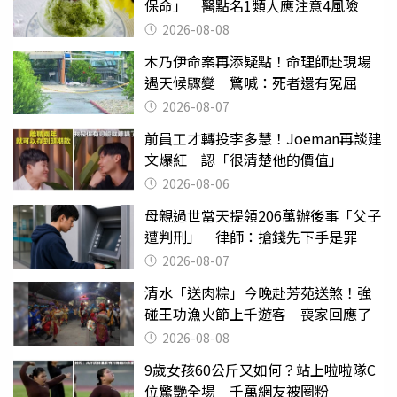
保命」 醫點名1類人應注意4風險
2026-08-08
木乃伊命案再添疑點！命理師赴現場
遇天候驟變 驚喊：死者還有冤屈
2026-08-07
前員工才轉投李多慧！Joeman再談建
文爆紅 認「很清楚他的價值」
2026-08-06
母親過世當天提領206萬辦後事「父子
遭判刑」 律師：搶錢先下手是罪
2026-08-07
清水「送肉粽」今晚赴芳苑送煞！強
碰王功漁火節上千遊客 喪家回應了
2026-08-08
9歲女孩60公斤又如何？站上啦啦隊C
位驚艷全場 千萬網友被圈粉