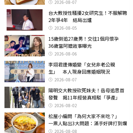
後暴瘦嚇壞女兒
2026-08-07
台大教授性騷擾2女研究生！不服解聘
2年爭4年 結局出爐
2026-08-05
15歲倒追27歲男！交往1個月懷孕
36歲當阿嬤故事曝光
2026-08-06
李翊君遭傳婚變「女兒非老公親
生」 本人現身回應婚姻現況
2026-08-07
陽明交大教授砍死妹夫！岳母追思首
發聲 揭11年經營真相駁「爭產」
2026-08-02
松屋小編問「為何大家不來吃？」
一票人點出3大問題：滿手好牌打到爛
2026-08-08