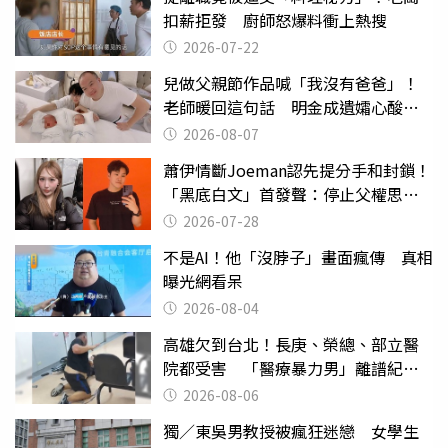
扣薪拒發 廚師怒爆料衝上熱搜
2026-07-22
兒做父親節作品喊「我沒有爸爸」！
老師暖回這句話 明金成遺孀心酸惹
淚
2026-08-07
蕭伊情斷Joeman認先提分手和封鎖！
「黑底白文」首發聲：停止父權思維
物化女性
2026-07-28
不是AI！他「沒脖子」畫面瘋傳 真相
曝光網看呆
2026-08-04
高雄欠到台北！長庚、榮總、部立醫
院都受害 「醫療暴力男」離譜紀錄
曝光
2026-08-06
獨／東吳男教授被瘋狂迷戀 女學生