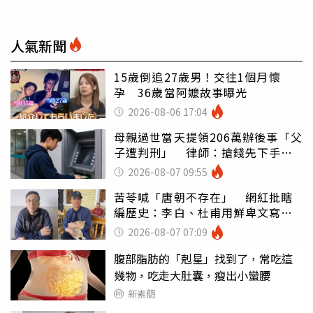
人氣新聞
15歲倒追27歲男！交往1個月懷
孕 36歲當阿嬤故事曝光
2026-08-06 17:04
母親過世當天提領206萬辦後事「父
子遭判刑」 律師：搶錢先下手是
罪
2026-08-07 09:55
苦苓喊「唐朝不存在」 網紅批瞎
編歷史：李白、杜甫用鮮卑文寫
詩？
2026-08-07 07:09
腹部脂肪的「剋星」找到了，常吃這
幾物，吃走大肚囊，瘦出小蠻腰
新素簡