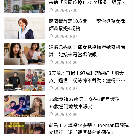
寄信「分屍吃掉」30次騷擾！認罪免
關
2026-07-30
慈濟遭詐走10.6億！ 李怡貞曝女律
師背景提4疑點
2026-08-07
媽媽急過頭！瞞女兒投履歷還安排面
試 她接來電當場傻眼
2026-08-06
3天前才直播！97萬料理網紅「肥大
叔」過世 粉絲憶不對勁：瘦得不合
理
2026-08-07
15歲倒追27歲男！交往1個月懷孕
36歲當阿嬤故事曝光
2026-08-06
前員工才轉投李多慧！Joeman再談建
文爆紅 認「很清楚他的價值」