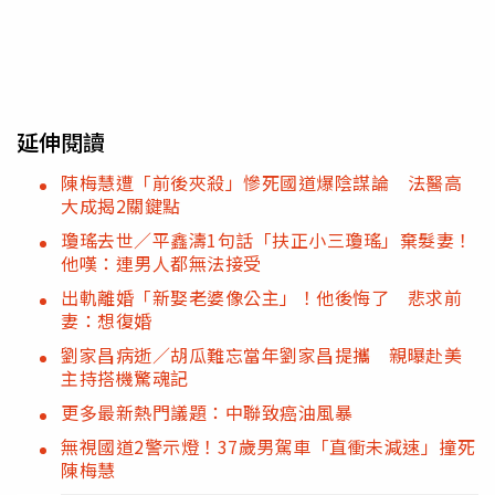
延伸閱讀
陳梅慧遭「前後夾殺」慘死國道爆陰謀論 法醫高
大成揭2關鍵點
瓊瑤去世／平鑫濤1句話「扶正小三瓊瑤」棄髮妻！
他嘆：連男人都無法接受
出軌離婚「新娶老婆像公主」！他後悔了 悲求前
妻：想復婚
劉家昌病逝／胡瓜難忘當年劉家昌提攜 親曝赴美
主持搭機驚魂記
更多最新熱門議題：中聯致癌油風暴
無視國道2警示燈！37歲男駕車「直衝未減速」撞死
陳梅慧