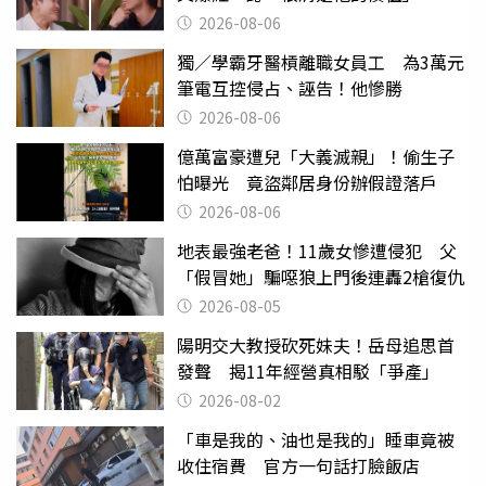
2026-08-06
獨／學霸牙醫槓離職女員工 為3萬元
筆電互控侵占、誣告！他慘勝
2026-08-06
億萬富豪遭兒「大義滅親」！偷生子
怕曝光 竟盜鄰居身份辦假證落戶
2026-08-06
地表最強老爸！11歲女慘遭侵犯 父
「假冒她」騙噁狼上門後連轟2槍復仇
2026-08-05
陽明交大教授砍死妹夫！岳母追思首
發聲 揭11年經營真相駁「爭產」
2026-08-02
「車是我的、油也是我的」睡車竟被
收住宿費 官方一句話打臉飯店