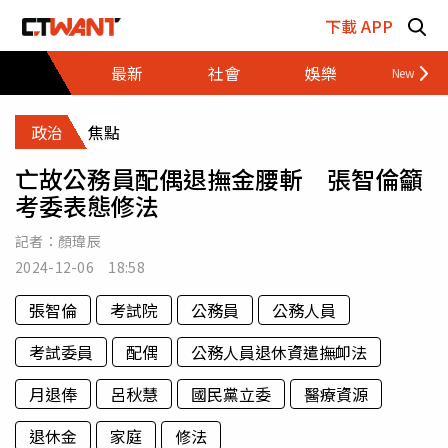
跳至主要內容區塊
下載 APP
最新
社會
娛樂
財經
政治
焦點
亡故公務員配偶退撫金腰斬 張智倫籲
考委表態修法
記者：
顏瑋辰
2024-12-06 18:58
張智倫
考試院
公務員
公務人員
考試委員
配偶
公務人員退休資遣撫卹法
月退俸
呂秋慧
國民黨立委
醫療資源
退休金
家庭
修法