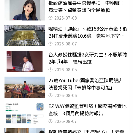
批致癌油風暴中央慢半拍 李明璇：
賴清德、卓榮泰該向全民致歉
2026-07-08
喝精油「辟穀」、藏158公斤黃金！假
BNT騙走慈濟10.6億 豪宅地下室竟
挖出乾鮑金庫
2026-08-07
台大教授性騷擾2女研究生！不服解聘
2年爭4年 結局出爐
2026-08-05
27歲YouTuber獨旅喬治亞陳屍飯店
法醫揭死因「未排除中毒可能」
2026-08-06
EZ WAY個資監管引議！關務署將實地
查核 3個月內提檢討報告
2026-08-07
提離職竟被逼交「料理秘方」！老闆