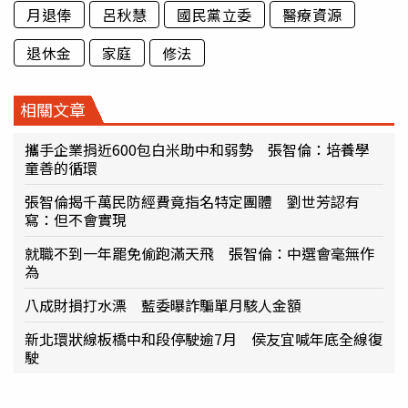
月退俸
呂秋慧
國民黨立委
醫療資源
退休金
家庭
修法
相關文章
攜手企業捐近600包白米助中和弱勢 張智倫：培養學
童善的循環
張智倫揭千萬民防經費竟指名特定團體 劉世芳認有
寫：但不會實現
就職不到一年罷免偷跑滿天飛 張智倫：中選會毫無作
為
八成財損打水漂 藍委曝詐騙單月駭人金額
新北環狀線板橋中和段停駛逾7月 侯友宜喊年底全線復
駛