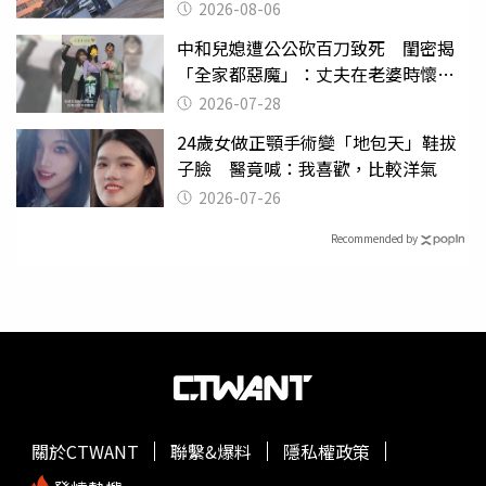
2026-08-06
中和兒媳遭公公砍百刀致死 閨密揭
「全家都惡魔」：丈夫在老婆時懷孕
摔東西
2026-07-28
24歲女做正顎手術變「地包天」鞋拔
子臉 醫竟喊：我喜歡，比較洋氣
2026-07-26
Recommended by
關於CTWANT
聯繫&爆料
隱私權政策