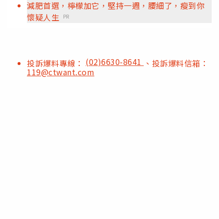
減肥首選，檸檬加它，堅持一週，腰細了，瘦到你
懷疑人生
PR
(02)6630-8641
投訴爆料專線：
、投訴爆料信箱：
119@ctwant.com