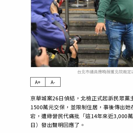
台北市議員應曉薇獲北院裁定以
A+
A-
京華城案26日偵結，北檢正式起訴民眾黨
1500萬元交保，並限制住居，事後傳出
宕，遭綠營民代痛批「這14年來近3,00
日）發出聲明回應了。