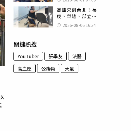
用鮮卑文寫詩？
高雄欠到台北！長
庚、榮總、部立醫
院都受害 「醫療
2026-08-06 16:34
暴力男」離譜紀錄
曝光
關鍵熱搜
YouTuber
張學友
法醫
高血壓
公務員
天氣
以
延