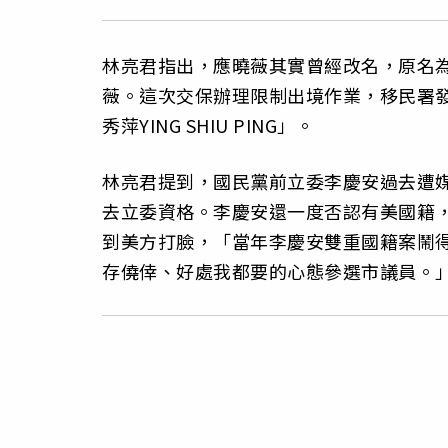
林亮君指出，應曉薇其實曾經改名，原名為
薇。這次交保辦理限制出境作業，移民署
秀萍YING SHIU PING」。
林亮君提到，國民黨前立委李慶安過去遭
去立委資格。李慶安還一度否認有美國籍
到美方打臉，「當年李慶安雙重國籍案鬧
存僥倖、好處我都要的心態參選市議員。