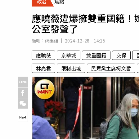
政治
焦點
人物
汽車
應曉薇遭爆擁雙重國籍！
專欄
公室發聲了
房產新勢力
編輯：
網編組
2024-12-28 14:15
應曉薇
京華城
雙重國籍
交保
林亮君
限制出境
民眾黨主席柯文哲
Next