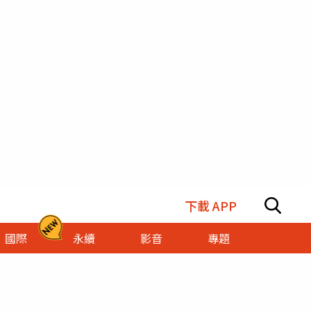
下載 APP
國際
永續
影音
專題