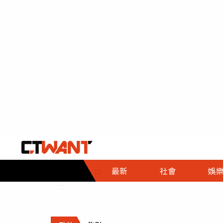
社會首頁
娛樂首頁
財經首頁
政
:::
最新
社會
娛
時事
即時
熱線
:::
直擊
大條
人物
調查
專題
３Ｃ