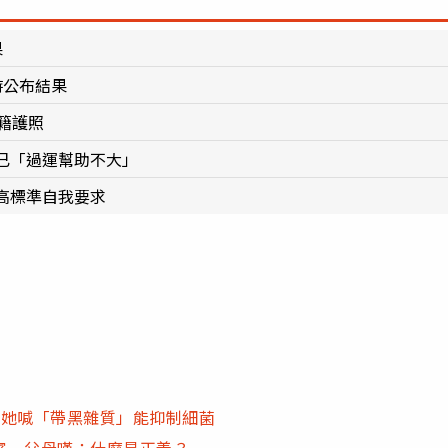
果
時公布結果
籍護照
已「過運幫助不大」
高標準自我要求
 她喊「帶黑雜質」能抑制細菌