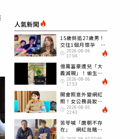
辦
人氣新聞
15歲倒追27歲男！
交往1個月懷孕 36
2026-08-06
歲當阿嬤故事曝光
17:04
億萬富豪遭兒「大
義滅親」！偷生子
2026-08-06
怕曝光 竟盜鄰居
17:53
身份辦假證落戶
開會照意外變網紅
照！女公務員妝容
2026-08-05
掀2千則留言 本人
22:43
怒嗆：化妝有錯嗎
苦苓喊「唐朝不存
在」 網紅批瞎編
歷史：李白、杜甫
2026-08-07 07:09