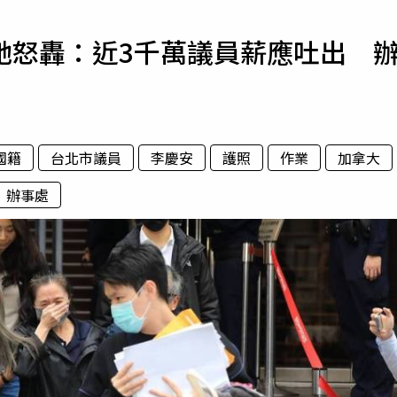
寵物
她怒轟：近3千萬議員薪應吐出 
運勢
運動
梅酒
國籍
台北市議員
李慶安
護照
作業
加拿大
辦事處