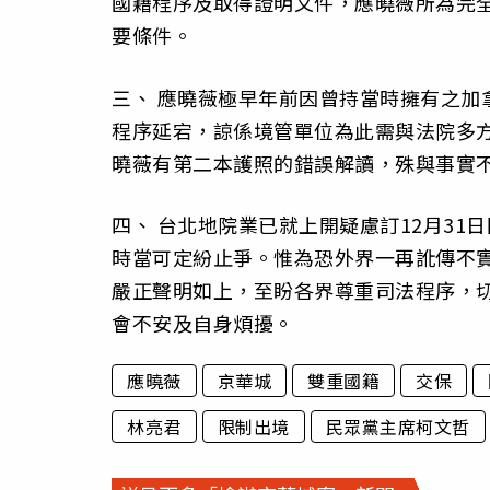
國籍程序及取得證明文件，應曉薇所為完
要條件。
三、 應曉薇極早年前因曾持當時擁有之加
程序延宕，諒係境管單位為此需與法院多
曉薇有第二本護照的錯誤解讀，殊與事實
四、 台北地院業已就上開疑慮訂12月3
時當可定紛止爭。惟為恐外界一再訛傳不
嚴正聲明如上，至盼各界尊重司法程序，
會不安及自身煩擾。
應曉薇
京華城
雙重國籍
交保
林亮君
限制出境
民眾黨主席柯文哲