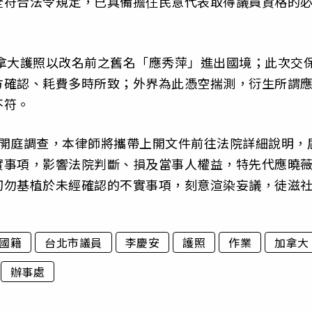
全符合法令規定，已具備擔仼民意代表取得議員資格的
拿大護照以改名前之舊名「應秀萍」進出國境；此次交
方確認、耗費多時所致；外界為此憑空揣測，衍生所謂
不符。
1日開庭調查，本律師將攜帶上開文件前往法院詳細說明，
實事項，影響法院判斷、損及當事人權益，特先代應曉
切勿基植於未經確認的不實事項，刻意渲染妄議，徒滋
國籍
台北市議員
李慶安
護照
作業
加拿大
辦事處