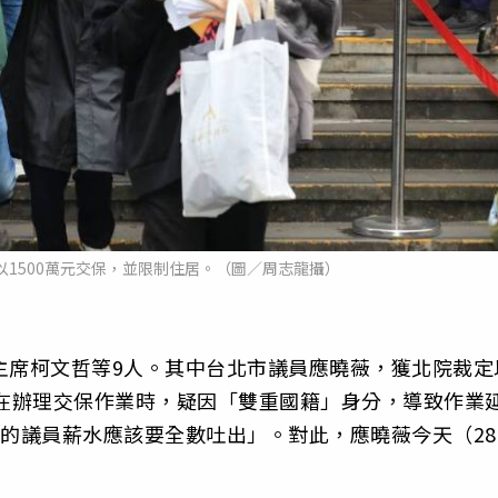
1500萬元交保，並限制住居。（圖／周志龍攝）
主席柯文哲等9人。其中台北市議員應曉薇，獲北院裁定
她在辦理交保作業時，疑因「雙重國籍」身分，導致作業
0萬的議員薪水應該要全數吐出」。對此，應曉薇今天（28