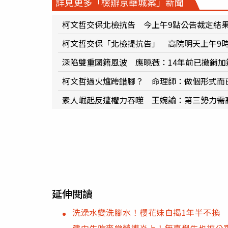
詳見更多「檢辦京華城案」新聞
柯文哲交保北檢抗告 今上午9點公告裁定結
柯文哲交保「北檢提抗告」 高院明天上午9
深陷雙重國籍風波 應曉薇：14年前已撤銷加
柯文哲過火爐跨錯腳？ 命理師：做個形式而
素人崛起反遭權力吞噬 王婉諭：第三勢力需
延伸閱讀
洗澡水變洗腳水！櫻花妹自揭1年半不換