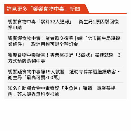
詳見更多「饗饗食物中毒」新聞
饗饗食物中毒「累計32人通報」 衛生局1原因駁回復
業申請
饗饗爆食物中毒！業者遞交復業申請「北市衛生局曝復
業條件」 取消用餐可退全額訂金
饗饗食物中毒疑雲！專業醫提醒「5症狀」盡速就醫 3
方式預防食物中毒
饗饗疑食物中毒釀19人就醫 遭勒令停業還繼續收客…
衛生局「最高可罰300萬」
知名自助餐食物中毒案疑「生魚片」釀禍 專業醫提
醒：芥末殺蟲無科學根據