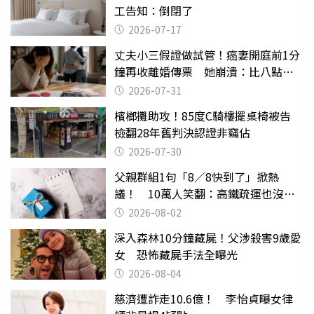
工告知：倒閉了
2026-07-17
丈夫小三假證做試管！癌妻開庭前1分
鐘再收離婚傳票 她崩潰：比八點檔
還扯
2026-07-31
檳榔攤助攻！85度C騎樓擺桌椅被告
檢翻28年舊判決認證非竊佔
2026-07-30
父親群組1句「8／8快到了」掀熱
議！ 10萬人笑翻：高鐵疏運也沒列
父親節
2026-08-02
深入森林10分鐘藏屍！父涉殺害9歲愛
女 恐怖藏屍手法全曝光
2026-08-04
慈濟遭詐走10.6億！ 李怡貞曝女律