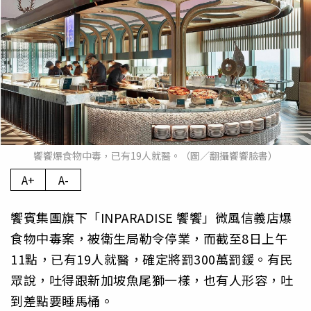
饗饗爆食物中毒，已有19人就醫。（圖／翻攝饗饗臉書）
A+
A-
饗賓集團旗下「INPARADISE 饗饗」微風信義店爆
食物中毒案，被衛生局勒令停業，而截至8日上午
11點，已有19人就醫，確定將罰300萬罰鍰。有民
眾說，吐得跟新加坡魚尾獅一樣，也有人形容，吐
到差點要睡馬桶。