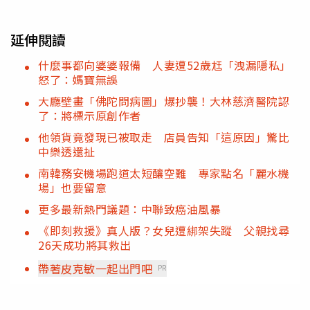
延伸閱讀
什麼事都向婆婆報備 人妻遭52歲尪「洩漏隱私」
怒了：媽寶無誤
大廳壁畫「佛陀問病圖」爆抄襲！大林慈濟醫院認
了：將標示原創作者
他領貨竟發現已被取走 店員告知「這原因」驚比
中樂透還扯
南韓務安機場跑道太短釀空難 專家點名「麗水機
場」也要留意
更多最新熱門議題：中聯致癌油風暴
《即刻救援》真人版？女兒遭綁架失蹤 父親找尋
26天成功將其救出
帶著皮克敏一起出門吧
PR