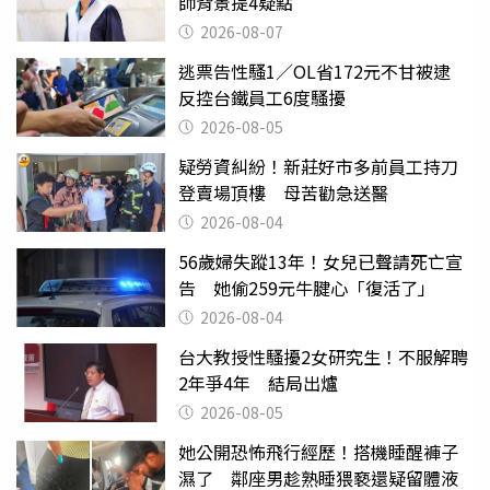
師背景提4疑點
2026-08-07
逃票告性騷1／OL省172元不甘被逮
反控台鐵員工6度騷擾
2026-08-05
疑勞資糾紛！新莊好市多前員工持刀
登賣場頂樓 母苦勸急送醫
2026-08-04
56歲婦失蹤13年！女兒已聲請死亡宣
告 她偷259元牛腱心「復活了」
2026-08-04
台大教授性騷擾2女研究生！不服解聘
2年爭4年 結局出爐
2026-08-05
她公開恐怖飛行經歷！搭機睡醒褲子
濕了 鄰座男趁熟睡猥褻還疑留體液