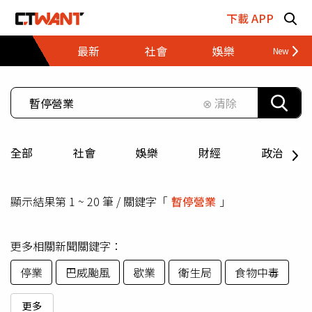
跳至主要內容區塊
下載 APP
最新
社會
娛樂
財經
⊗ 清除
全部
社會
娛樂
財經
政治
顯示結果第 1 ~ 20 筆 / 關鍵字「
暫停營業
」
更多相關新聞關鍵字：
停業
巴威颱風
歇業
衛生局
食物中毒
更多