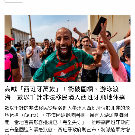
高喊「西班牙萬歲」！衝破圍欄、游泳渡
海 數以千計非法移民湧入西班牙飛地休達
數以千計的非法移民從摩洛哥大舉湧入西班牙位於北非的飛
地休達（Ceuta），不僅衝破邊境圍欄，還有人游泳渡海闖
關，當地官員形容邊境已「完全失守」，並呼籲西班牙政府
宣布全國進入緊急狀態。西班牙政府則宣布，將派遣軍方增