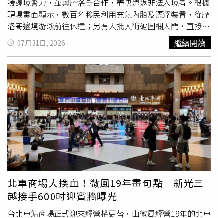
援邊境警力，並與摩洛哥合作，盡快遣返非法入境者。根據
現場畫面顯示，數百名移民利用充氣內胎及漂浮裝置，從摩
洛哥邊境游泳前往休達；另有大批人衝破圍欄大門，直接跑
進市區。不少人越境後高喊「西班牙萬歲」，其中這些非法
繼續閱讀
07月31日, 2026
移民包括男子、婦女及孩童。代表西班牙國民警衛隊休達分
會的協會主席斯比希（Rachid Sbihi）表示，目前無法確認
實際人數，但已有數以千計移民越境，形容現場「完全混
亂」，兩國邊界已「完全崩潰」。他與人權人士指出，至少
有3人在試圖游泳前往休達途中喪命。西班牙媒體《EFE
Noticias》報導，長達約4.8公里的人潮一度壓垮摩洛哥警方
防線。摩洛哥當局隨後出動鎮暴警力、催淚瓦斯及水砲驅散
人群，部分移民最後退回北部城鎮過夜，準備再次嘗試越
境。受到事件影響，休達居民被要求留在家中，當地不少商
店、酒吧及餐廳也
暫停營業
。西班牙內政部表示，摩洛哥政
府正與西班牙正密切合作處理此次事件，摩洛哥警方也持續
阻止更多人闖越邊境。西班牙預計於週五前部署軍力支援休
北車商場大換血！微風19年畫句點 新光三
達邊境，內政部長馬拉斯卡（Fernando Grande-
越接手600吋迎賓牆曝光
Marlaska）也將親赴當地了解情況。事實上，休達曾於
2021年發生類似事件，當時約有1萬名來自摩洛哥及撒哈拉
台北車站商場正式迎來經營權更替，由微風經營19年的北車