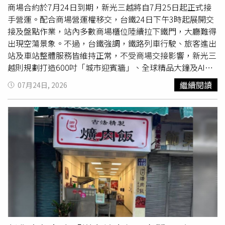
以南非洲的移民湧入當地。
商場合約於7月24日到期，新光三越將自7月25日起正式接
手營運。配合商場營運權移交，台鐵24日下午3時起展開交
接及盤點作業，站內多數商場櫃位陸續拉下鐵門，大廳難得
出現空蕩景象。不過，台鐵強調，鐵路列車行駛、旅客進出
站及車站整體服務皆維持正常，不受商場交接影響，新光三
越則規劃打造600吋「城市迎賓牆」、全球精品大鐘及AI智
慧導引等設施，為北車商場帶來全新面貌。台鐵表示，此次
繼續閱讀
07月24日, 2026
交接範圍主要為台北車站ROT商場空間，包括地上1、2樓及
地下1樓的伴手禮、餐飲、美食街、零售及主題餐廳等櫃
位，均於7月24日下午3時起
暫停營業
，隨即展開營運交接
與盤點作業，預計一路持續至凌晨完成，7月25日起恢復各
樓層正常營業時間。台鐵也提醒，原本規劃24日下午或傍晚
前往台北車站用餐、購買伴手禮或逛街的民眾，應留意商場
提早打烊時間，建議事先調整行程，以免白跑一趟。交接期
間並非所有店家都停止營業。台鐵指出，1樓4家全家便利商
店、臺鐵便當本舖、臺鐵夢工場，以及易遊網、雄獅旅遊、
按摩小棧等櫃位，24日仍照常提供服務，旅客仍可正常購
物、用餐及洽辦相關業務。台鐵總經理馮輝昇表示，感謝微
風19年來投入北車商場經營，陪伴北車商圈一路成長，也為