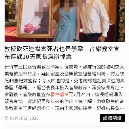
這麼做是對員工和學員的負責」、「有音樂老師薪水要付，
已經繳學費的家長要交代，也不能真的無限期停業吧？有些
生意也不是有那麼多現金週轉，不能斷定他們是堅持要賺
錢」、「覺得我們都是外人，不需要批判與公審」、「音樂
教室的性質不同於其他商業經營，要考量的面向或許跟我們
想的也不一樣」。也有人說，「停課比繼續上課還麻煩好
嗎，留點口德」、「音樂教室的老師薪水都是一堂一堂賺來
教授砍死連襟案死者也是學霸 音樂教室宣
的，你以為是發月薪啊？沒有上課就沒有錢，你要人家老師
布停課10天家長淚崩悼念
怎麼生活」、「我就是學生家長，發生這種憾事我們也很震
驚。但我並不希望這種家務事中斷了我們長期相處良好的老
新竹市三民路音樂教室命案引發震驚，涉嫌行凶的陽明交大
師的生計以及孩子的學習」、「學音樂一定要一週去一次老
美籍教授林詩淳，疑因家產及音樂教室經營權糾紛，持刀砍
師那邊調整看看有沒有練錯，只要一天不練琴，手感立刻跑
死48歲紀姓連襟；令人唏噓的是，死者同樣是赴美深造的高
掉，它們如果無限停業，請問底下學生老師該怎麼辦？」還
學歷「學霸」，返台後長年投入音樂教育、深受家長肯定。
有人指出，自己身為陪伴音樂教室多年的員工，認真希望原
案發後，音樂教室宣布
暫停營業
至7月24日，家長紛紛湧入
PO不要亂推測，「教室其他人的生計難道都不用負責嗎，
留言哀悼，感謝紀男多年來的付出。據了解，命案發生的音
學生檢定不用準備不用繼續進度嗎？你是誰？請問你認識我
樂教室由王家經營多年，現由王家姐妹接手，紀姓店長負責
們老闆嗎？不認識的話就閉上你嘴，刪掉這篇噁爛的文章，
日常營運管理。警方初步調查，林詩淳與紀男為連襟，雙方
繼續閱讀
07月16日, 2026
少用這些文字賺流量。可悲的人。」
長期因音樂教室經營權及家產分配問題產生嫌隙，14日下午
林男持刀闖入教室，朝紀男猛砍30多刀，警方到場後因林男