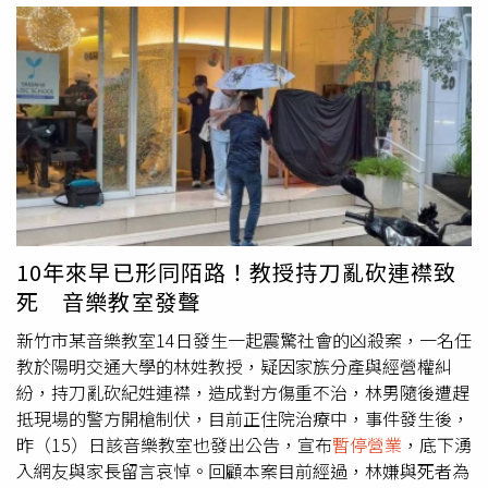
持刀拒捕，連開4槍擊中其雙腿才將人制伏。紀男夫妻同樣
擁有亮眼學經歷。鄰居表示，紀男曾赴美求學，返國後投入
音樂教育，待人和善、熱心公益，案發當天上午還如往常接
送孩子，下午卻傳出遭殺害噩耗；其妻更是國內知名音樂
家，曾赴美取得鋼琴演奏碩士及博士學位，也曾擔任陽明交
通大學客座教授，在音樂界頗具知名度。命案發生後，音樂
教室在臉書公告，將
暫停營業
至7月24日，並表示會持續關
心學生及家長需求，妥善安排後續課程。貼文下方湧入大批
家長及網友留言追思，「謝謝紀老闆對學生及家長的照
顧」、「他真的很溫暖、很專業」、「怎麼會發生這種事，
10年來早已形同陌路！教授持刀亂砍連襟致
請家人節哀保重」，字字句句都流露對紀男的不捨與哀悼。
死 音樂教室發聲
新竹市某音樂教室14日發生一起震驚社會的凶殺案，一名任
教於陽明交通大學的林姓教授，疑因家族分產與經營權糾
紛，持刀亂砍紀姓連襟，造成對方傷重不治，林男隨後遭趕
抵現場的警方開槍制伏，目前正住院治療中，事件發生後，
昨（15）日該音樂教室也發出公告，宣布
暫停營業
，底下湧
入網友與家長留言哀悼。回顧本案目前經過，林嫌與死者為