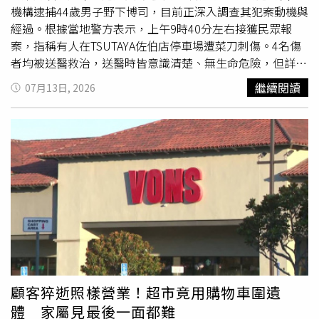
付出，請節哀」、「辛苦了，加油」、「紀先生人這麼好真
機構逮捕44歲男子野下博司，目前正深入調查其犯案動機與
的是..聽到好難過！加油！節哀保重」。
經過。根據當地警方表示，上午9時40分左右接獲民眾報
案，指稱有人在TSUTAYA佐伯店停車場遭菜刀刺傷。4名傷
者均被送醫救治，送醫時皆意識清楚、無生命危險，但詳細
傷勢仍待進一步確認。警方指出，案發後再度接獲附近一間
繼續閱讀
07月13日, 2026
醫療機構通報，稱有一名持刀男子出沒。警方趕抵現場後，
在他身上查獲一把約18公分的菜刀，隨即依涉嫌違反《槍砲
刀劍類所持等取締法》將44歲的野下博司當場逮捕。第一時
間協助傷者的TSUTAYA店員接受媒體採訪時表示，事件發生
在剛開店不久，店內員工突透過無線對講機接獲通報說：
「有人被刺傷了」。隨後有3名傷者滿身鮮血衝進店內求
救，現場員工及顧客頓時陷入恐慌。根據店員轉述，一名80
多歲男子表示，自己當時還坐在車內準備下車，就突然遭人
持刀攻擊；另一名約50多歲男子則直呼：「真的就是突然被
攻擊了。」店員進一步說明，由於店鋪才剛開始營業，入口
處一度陷入混亂，許多顧客根本不知道外頭究竟發生什麼
事，而嫌犯也未闖入店內。警方稍後通知店家已成功逮捕疑
顧客猝逝照樣營業！超市竟用購物車圍遺
似犯案的男子。回憶起當時情景，店員仍心有餘悸地表示：
體 家屬見最後一面都難