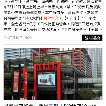
續增強，不排除提前閉館，相關調整將透過官方平台即時公
市、新竹市、新竹縣、苗栗縣、宜蘭縣、花蓮縣及連江縣宣
告。新竹市政府目前持續開設災害應變中心。市長高虹安提
布7月10日停止上班上課。因應颱風來襲，部分賣場及餐飲
醒，巴威對新竹市影響最明顯的時間，預估將落在10日下午
業者公布最新營運措施，其中好市多、愛買維持正常營業，
至11日晚間，屆時可能出現10至11級強陣風，並伴隨大雨
台灣壽司郎則有6家門市
暫停營業
。【好市多】好市多表
至豪雨等級降雨，呼籲民眾盡快固定陽台盆栽、招牌及各類
示，全台各門市7月10日維持正常營業，提醒民眾若有採買
懸掛物，低窪地區可向各區公所借用沙包及防水擋板，颱風
需求，仍應留意天候及交通狀況，注意自身安全。【全聯】
期間應避免非必要外出，並隨時留意最新天氣及防災資訊。
全聯指出，各地門市將依照當地風雨狀況彈性調整營業時
繼續閱讀
07月10日, 2026
間，並以員工安全為優先考量。至於「全聯小時達」外送服
務，將依各縣市停班停課公告調整，停班地區暫停配送；若
未達停班停課標準，但天候惡劣，門市仍可能視情況暫停服
務。【萬家福】萬家福表示，量販店及樂家康超市7月10日
維持正常營業；外送、線上購物及家速配服務則依各地停班
停課公告調整，部分地區將暫停服務，其餘地區維持正常營
運。【愛買】愛買表示，全台各門市7月10日正常營業，實
際營運狀況將依各門市公告為準。【台灣壽司郎】台灣壽司
郎10日凌晨公告，受巴威颱風影響，汐止遠雄店、南港
CITYLINK店、天母高島屋店、三重CITYLINK店、 微風南山
店、中壢中正店7月10日
暫停營業
。其餘門市則將視天候狀
況及員工出勤情形滾動調整營業時間，提醒消費者出發前留
強颱巴威襲台！新光三越北桃9分店10日停