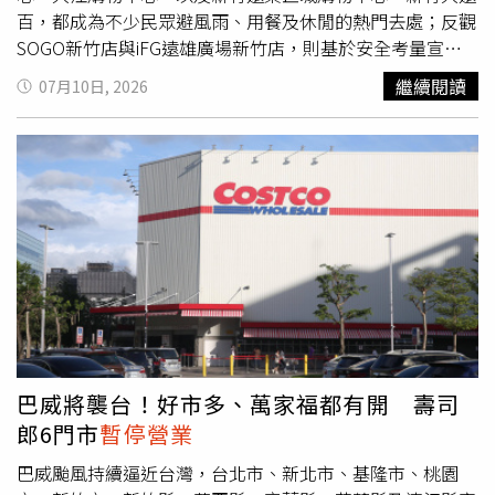
定「不要跟老天爺賭」，認為無論是員工、合作廠商或所有
百，都成為不少民眾避風雨、用餐及休閒的熱門去處；反觀
工作人員的人身安全，都遠比一天的營業收入更重要，因此
SOGO新竹店與iFG遠雄廣場新竹店，則基於安全考量宣布
寧願放棄颱風假可能帶來的業績，也不願讓任何人承擔風
全天
暫停營業
。《《壹蘋新聞網》報導，桃園今天中午前後
繼續閱讀
07月10日, 2026
險。她隨後以幽默方式寫下，「今天我的業績先放假、KPI
曾短暫出現強風豪雨，不過雨勢很快趨緩、天空一度放晴，
先放假、預算達成率先放假，EPS也一起放假」，笑說等風
也帶動外出人潮增加。台茂購物中心統計，截至中午已有近
雨過後恢復正常營業，再把這些目標「全部叫回來加班」。
3萬人次入館，較平日成長約5成，館內外車流與人潮明顯增
她強調，業績可以再努力追回來，但人的生命與安全無法重
加，餐飲、美食街及休閒娛樂區都相當熱鬧。另一間維持正
來，「人平安才是最重要的」，也祝福所有民眾都能平安度
常營運的大江購物中心，自上午起也陸續迎來不少放颱風假
過這次颱風。貼文曝光後，引發不少網友留言支持，紛紛表
的民眾，逛街、聚餐及購物人潮持續湧入。新竹市情況同樣
示「不要跟天氣硬拚才是最正確的決定」、「願意把員工安
如此。由於白天風雨尚未明顯增強，遠東巨城購物中心與新
全擺在營收前面很值得肯定」、「風雨過後一定去101補消
竹大遠百皆照常營業，不少市民趁著颱風假攜家帶眷前往室
費」、「賈董真的是好老闆代表」，認為企業願意為了員工
內商場消磨時間。巨城表示，商場自上午起便有車潮、人潮
與合作夥伴安全
暫停營業
，比追求一天的業績更加重要。
陸續進入，顯示不少民眾選擇改往室內活動；新竹大遠百也
指出，館內以餐廳及影城最受歡迎，整體來客量較平日增加
不少。不過，並非所有百貨都照常營運。SOGO新竹店及
巴威將襲台！好市多、萬家福都有開 壽司
iFG遠雄廣場新竹店因應巴威颱風影響，10日宣布全天
暫停
郎6門市
暫停營業
營業
，後續將視天候狀況再公布恢復營運時間；其餘正常營
業的商場則表示，將持續密切關注颱風最新動態，若風雨持
巴威颱風持續逼近台灣，台北市、新北市、基隆市、桃園