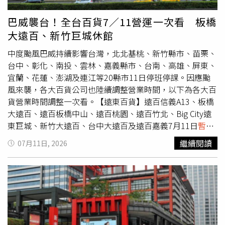
然而真正令她無法接受的，是公司在顧客死亡後的處理方
式。她指稱，總公司管理人員透過店內監視器查看現場，隨
巴威襲台！全台百貨7／11營運一次看 板橋
後致電要求她利用購物車將遺體周圍封住，並加上陽傘遮
大遠百、新竹巨城休館
擋，而賣場則繼續維持營業。她回憶，當時總公司人員一邊
從監視器掌握店內情況，一邊指示她如何設置遮蔽物，卻沒
中度颱風巴威持續影響台灣，北北基桃、新竹縣市、苗栗、
有要求店家暫時關閉、疏散顧客，或為死者家屬安排更具隱
台中、彰化、南投、雲林、嘉義縣市、台南、高雄、屏東、
私與尊嚴的空間。由於殯葬業者遲遲未抵達，死者家屬只能
宜蘭、花蓮、澎湖及連江等20縣市11日停班停課。因應颱
留在超市內等待，前後長達約4個小時。期間，遺體被購物
風來襲，各大百貨公司也陸續調整營業時間，以下為各大百
車及陽傘遮住，家屬不僅無法靠近，也難以看見或觸碰剛離
貨營業時間調整一次看。【遠東百貨】遠百信義A13、板橋
世的親人，周遭卻仍有顧客推著購物車穿梭採買。霍納史密
大遠百、遠百板橋中山、遠百桃園、遠百竹北、Big City遠
斯形容，死者家屬只能坐在現場，看著賣場繼續運作，其他
東巨城、新竹大遠百、台中大遠百及遠百嘉義7月11日
暫停
民眾則在親人遺體附近照常購物，整個畫面令她感到極度不
營業
。台南大遠百正常營業，高雄大遠百及遠百花蓮中午12
繼續閱讀
07月11日, 2026
忍。她痛批，公司處理態度毫無同理心，也讓她無法理解，
時起營業，後續將視天候調整。【統一時代百貨／夢時代】
為何管理階層會在這種情況下選擇繼續營業。霍納史密斯表
統一時代百貨台北店7月11日
暫停營業
。夢時代購物中心、
示，事件發生後，她的身心受到強烈衝擊，目前已請假一週
統一時代百貨高雄店7月11日正常營業。【Global Mall】
休養。她也公開向Vons喊話，要求公司正視問題，針對顧
Global Mall北部6店，包括新北中和、南港車站、板橋車站
客或員工在店內死亡的情況制定明確規範，不能再讓第一線
及機捷三店（桃園A8、林口A9、桃園A19）7月11日
暫停營
人員在毫無指引下處理如此重大的事件。她強調，Vons必
業
。新左營車站及屏東市店中午12時起營業。【三井不動產
須做得更好，當有人在店內過世時，公司應優先考量逝者尊
集團】三井不動產集團表示，MITSUI OUTLET PARK 林