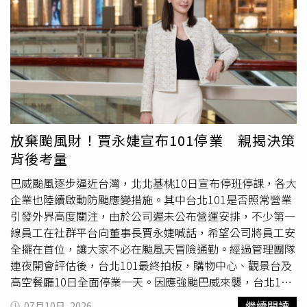
營業，全館上午11時開店。【大葉高島屋】大葉高島屋7月
客、專櫃夥伴及員工安全，全台各店7月11日停止營業一
11日
暫停營業
。【YES LIFE 裕隆城】YES LIFE 裕隆城7月
天；宏匯廣場也表示，為保障顧客及全體同仁安全，7月11
11日
暫停營業
。
日
暫停營業
。台北101同步宣布，購物中心、89樓觀景台及
大樓高空餐廳7月11日全面停止營業；京站時尚廣場也因颱
風影響，宣布7月11日
暫停營業
一天。誠品生活表示，松
菸、南西、新店、台中480、台南等直營據點7月11日
暫停
營業
；設於各百貨商場內的門市，則配合所在地百貨公司的
營業安排辦理。微風集團則配合地方政府停班停課措施，旗
下微風廣場、微風南京、微風信義、微風松高、微風南山、
放棄颱風財！賈永婕宣布101停業 親揭決策
微風台北車站及微風東岸等館別，7月11日全面停止營業，
背後考量
後續恢復營運時間將視天候狀況，再透過官網及官方社群平
台公布。除了11日全面停業的百貨外，也有不少業者提前自
巴威颱風逐步逼近台灣，北北基桃10日宣布停班停課，各大
7月10日起調整營運。三井不動產集團表示，三井OUTLET
企業也陸續啟動防颱應變措施。其中台北101是否照常營業
林口及LaLaport南港於10日下午5時提前結束營業；三井
引發外界高度關注，由於公司遲未公布營運安排，不少第一
OUTLET台中港及LaLaport台中維持正常營業，但將依實際
線員工在社群平台向董事長賈永婕喊話，希望公司將員工安
風雨情況滾動式調整營業時間；三井OUTLET台南則維持正
全擺在首位，讓大家不必在颱風天冒險通勤。經過管理團隊
常營運。其他百貨方面，裕隆城因應颱風於7月10日
暫停營
連夜開會評估後，台北101最終拍板，購物中心、觀景台及
業
；環球購物中心表示，旗下中和、板橋車站、南港車站，
高空餐廳10日全面停業一天。因應強颱巴威來襲，台北101
以及A8、林口A9、A19等店，7月10日營業時間調整為上午
宣布購物中心、觀景台及高空餐廳10日
暫停營業
一天。（圖
繼續閱讀
07月10日, 2026