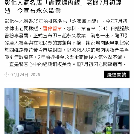
彰化人氣名店「謝家爌肉飯」老闆7月初驟
旅客提供多元服務。未來由新光三越接棒後，希望結合新的
逝 今宣布永久歇業
經營理念，打造更具國門意象的商場空間，讓台北車站成為
展現首都門戶形象的重要據點。馮輝昇指出，由於北車商場
彰化在地飄香35年的排隊名店「謝家爌肉飯」，今年7月初
總面積約1萬4000平方公尺，雙方事前已密切協調交接細
才傳出老闆驟逝，
暫停營業
，怎料，業者今（24）日透過臉
節，24日下午3時正式點交後，新光三越將於凌晨同步進
書粉專發聲，正式宣布即日起永久歇業。消息一出，隨即引
場，完成POS系統等營運設備建置，預計25日上午6時起即
發廣大饕客與在地民眾的震驚與不捨。謝家爌肉飯早期起家
可銜接營運，降低對旅客及店家的影響。目前北車商場約
於四維路櫻花黃昏市場對面，以軟嫩入味的爌肉與獨門醬香
120家櫃位中，已有110家與新光三越簽訂短期租約，因此
吸引無數饕客，2年前搬遷至永樂街商圈後人氣依然不減，
大部分品牌將持續營業，不會因經營權更替而全面撤櫃。新
一直是饕客心中的經典銅板美食。但7月初因老闆驟逝而
暫
光三越預計8月提出分期、分區整建規劃，依契約須於民國
停營業
，沒想到今日業者透過臉書粉專發布永久歇業聲明。
繼續閱讀
07月24日, 2026
117年（2028年）前完成整體改造工程，依法則享有最長2
老闆娘在聲明中表示，感謝大家多年的支持與愛護，經過思
年8個月的整建期。對於未來商場改造方向，台鐵透露，新
考後，決定停下腳步，「這一次，真的到了終點站」；業者
光三越提案中包含多項亮點設施，其中最受矚目的就是打造
向曾經蒞臨的每一位致謝，並宣布「即日起，謝家爌肉飯永
約600吋大型「城市迎賓牆」，未來除可播放城市形象內容
久歇業。」並感性寫下「千言萬語，只有一句：謝謝大家，
外，也可轉播大型運動賽事及重要活動，成為旅客聚集的新
一路有你們，真的很幸福。」不少客顧推測歇業的主因，源
亮點。此外，商場還將引進全球精品大鐘，延續並升級現有
於負責廚房掌杓的老闆本月初驟逝。據《ETtoday新聞雲》
北車大廳整點報時特色，同時在公共空間及廁所導入AI智慧
報導，老闆娘鬆口，與口味傳承無關，主要是子女有穩定事
導引系統，提升旅客便利性與整體服務品質。新光三越先前
業無意接班，且餐飲業人手難找，各種考量下決定放手。彰