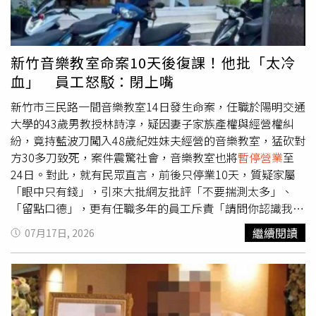
表示，未來將以台北車站為核心據點，配合台北西區門戶計
化市長林世賢得知後也表達深切惋惜，直言謝家爌肉飯早已
畫發展，串聯南西商圈與台北站前商圈，並結合集團近450
是市民共同的飲食記憶。
萬會員生態圈、智慧零售科技及軟硬體升級，引進更多元的
餐飲、零售、藝術文化及潮流品牌，打造兼具交通、購物、
新竹音樂教室命案10天後復課！他批「太冷
休憩與文化功能的「城市客廳」，讓台北車站成為展現台灣
血」 員工怒駁：閉上嘴
新國門形象的重要商業地標。
新竹市三民路一間音樂教室14日發生命案，任職於陽明交通
大學的43歲男教授林詩淳，疑因妻子家族產權與經營權糾
紛，竟持藍波刀闖入48歲紀姓妹夫經營的音樂教室，猛砍對
方30多刀致死，案件震驚社會，音樂教室也將
暫停營業
至
24日。對此，就有民眾直言，前後只停業10天，質疑家屬
「眼中只有錢」，引來大批網友批評「不要揣測太多」、
「留點口德」，更有任職多年的員工斥責「請問你認識我們
老闆嗎？不認識的話就閉上你嘴」。有位民眾在Threads發
繼續閱讀
07月17日, 2026
文表示，該音樂教室發出公告，表示會
暫停營業
至7月24
日，讓他感到十分訝異，認為距離案發僅10天，卻能「收起
失去配偶的眼淚，繼續打開荷包賺錢」，更直言「其實很佩
服這樣眼中只有錢除了錢還是錢的冷血」。貼文曝光後，許
多網友紛紛在底下留言，「不要揣測太多了啦」、「我覺得