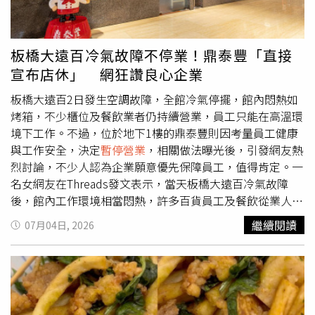
晚間10時。而萬家福量販店及樂家康超市則宣布，明日全台
門市維持正常營業，但外送、線上購物及家速配服務則依照
各縣市停班停課情形。全聯和大全聯各門市將依各地風雨狀
板橋大遠百冷氣故障不停業！鼎泰豐「直接
況彈性評估營業時間，業者強調以員工安全為優先。
宣布店休」 網狂讚良心企業
板橋大遠百2日發生空調故障，全館冷氣停擺，館內悶熱如
烤箱，不少櫃位及餐飲業者仍持續營業，員工只能在高溫環
境下工作。不過，位於地下1樓的鼎泰豐則因考量員工健康
與工作安全，決定
暫停營業
，相關做法曝光後，引發網友熱
烈討論，不少人認為企業願意優先保障員工，值得肯定。一
名女網友在Threads發文表示，當天板橋大遠百冷氣故障
後，館內工作環境相當悶熱，許多百貨員工及餐飲從業人員
仍堅守崗位。不過，她發現鼎泰豐並未選擇繼續營業，而是
繼續閱讀
07月04日, 2026
停止接待顧客，優先考量內場師傅及工作同仁的健康與安
全，讓她直呼「請大家頒獎給鼎泰豐，良心企業要持續支
持」。貼文曝光後，吸引超過6萬名網友按讚，不少人留言
表示，「一般品牌在百貨是乙方所以只能聽百貨的，但鼎泰
豐在百貨的地位等同於甲方，他要休館百貨不見得會罰