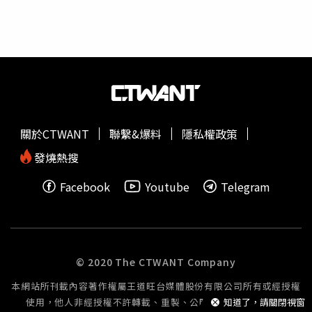
以進行。他也提到，若委請律師提告，費用可能高達6、7萬
元，即使最後勝訴，對方仍可能脫產，「飯店負責人就是看
準了你求償無門，惡意收了錢跑路，只能自己認賠！」有消
費者前往現場後，發現飯店早已大門深鎖、人去樓空，但部
分線上訂房平台卻仍持續販售房間，因此質疑業者明知經營
困難，卻仍持續收取訂金，涉嫌「惡意詐欺」。隨著事件延
燒，勞工局也證實，截至26日為止，已受理22名飯店員工
提出工資等勞資爭議調解申請，並召開多次調解會議。不
關於CTWANT
聯繫&爆料
隱私權政策
過，由於資方未支付欠款，甚至多次無故缺席，目前所有調
解皆宣告不成立。勞工局表示，目前已協助受影響員工申請
發燒熱搜
失業給付，並提供就業服務、法律諮詢及法律扶助等協助，
Facebook
Youtube
Telegram
後續也將透過司法途徑協助勞工爭取權益。此外，有網友進
一步翻出台中地方法院民事判決書，指出工程公司曾向愛麗
絲飯店請求給付工程款，法院已於2024年底判決飯店須支
付94.5萬元。另有食品供應商也因食品原物料貨款問題，向
法院聲請支付命令，目前案件仍在處理中。針對飯店停業爭
© 2020 The CTWANT Company
議，台中市觀光旅遊局表示，25日已會同相關單位前往現場
本網站所刊載內容著作權屬王道旺台媒體股份有限公司所有或經授權
聯合稽查，確認現場確實未見營業情形。觀旅局已正式函請
使用，他人非經授權不許轉載、重製、公開播送或公開傳輸。
知道了，請關閉視窗
業者依規辦理
暫停營業
備查，若停業超過1個月未依法申