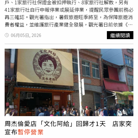
《醫療機構法》（Hospital Act）中有關醫療品質與安全的
戶、1家旅行社保證金被扣押執行、8家旅行社解散，另有
法定標準。執法人員在現場還查獲其他連帶違規事證，發現
41家旅行社自行申報停業或展延停業，提醒民眾參團前務必
涉案診所早已擅自搬離原先登記註冊的合法地址，卻未依規
再三確認。觀光署指出，暑假旅遊旺季將至，為保障旅遊消
定向監管機構申報變更。同時，診所提供給顧客的藥袋與藥
費者權益，並維護旅行產業健全發展，觀光署日前依據《發
品包裝上，皆未依法標示診所名稱、詳細地址以及藥品有效
展觀光條例》第43條公告115年1月1日至5月31日期間之旅
繼續閱讀
06月05日, 2026
期限等關鍵資訊，規避監管意圖明顯，對大眾健康構成極大
行業營運狀況。凡依法被廢止執照、經票據交換所公告為拒
威脅。目前當局除了對涉案診所勒令停業外，相關司法程序
絕往來戶，或自行申請停業之旅行業相關名單，均已公開於
也同步進行。受害者的先生隨後又在臉書發文，感激政府執
觀光署官網消保事項專區供民眾查詢。依法已停業或解散之
法部門迅速且雷厲風行的查辦，並強調絕對會積極對診所負
旅行社均不得營業，民眾若發現違法營業情形，可檢附事證
責人及涉案人員採取法律行動，依法追究到底並求償，絕不
向觀光署檢舉。觀光署提醒，參與團體旅遊前，應選擇領有
姑息劣質醫美逼迫消費者承擔生命危險。
旅行業執照之合法旅行社，並至觀光署行政資訊網查詢合格
從業人員、領隊及導遊名單；簽約前亦應詳閱旅遊定型化契
約條款及確認團費包含及不包含項目，匯款繳費應確認帳戶
為旅行社所有，及索取代收轉付收據，並視需求加保旅遊平
安保險及旅遊不便險。觀光署表示，針對郵輪旅遊，因涉及
國際郵輪規範，消費者務必請旅行社提供完整的航程變更、
取消及解約退費等資訊，並妥善保存廣告文宣。此外，近年
周杰倫愛店「文化阿給」回歸才1天 店家突
常有當日固定地點臨時報名的「簡易型一日遊」行程，業者
宣布
暫停營業
依法仍須簽訂定型化契約，不得未經旅客同意臨時更換景