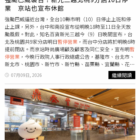
意官方粉絲專頁最新公告，以掌握各門市營運資訊。
業 京站也宣布休館
強颱巴威逼近台灣，全台10縣市明（10）日停止上班和停
止上課，另外，台中和南投宣布從明晚18時至11日全天放
颱風假。對此，知名百貨新光三越今（9）日晚間宣布，台
北及桃園共9家分店明日
暫停營業
，而台中分店將於明晚6時
提前閉店。而京站時尚廣場顧及顧客及同仁安全，宣布明
暫
停營業
，今晚行政院人事行政總處公告，基隆市、台北市、
新北市、桃園市、新竹市、新竹縣、苗栗縣、宜蘭縣、花蓮
縣和連江縣明（10）日停止上班、停止上課。在全台都有分
繼續閱讀
07月09日, 2026
店的知名百貨新光三越強調，始終將顧客、員工及合作夥伴
的安全放在第一位，宣布台北市及桃園市轄內9家分店10日
停止營業，台中店則於10日晚間6點提前閉店。北部另一知
名百貨京站時尚廣場今晚也在官方臉書公告，因巴威颱風來
襲，為顧及顧客與同仁的安全，10日
暫停營業
一天，造成不
便，敬請見諒。停業分店包括轉運站商場本館、小碧潭店、
心中山爵士廣場。不過京站部分櫃位服務照舊，1樓轉運站
的萊爾富24小時營業、屈臣氏營業時間為上午7時至晚間12
時、路易莎咖啡上午8時至下午4時、順成蛋糕中午12時至