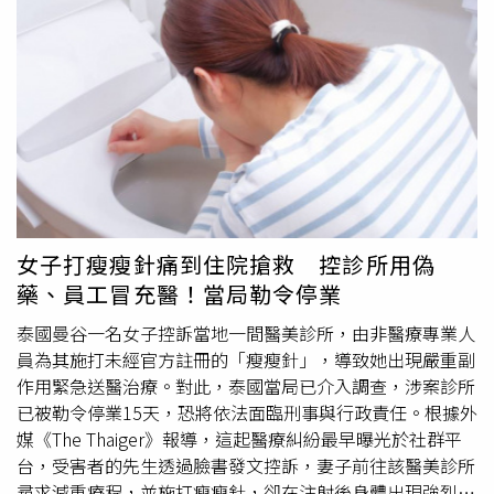
案......才講不出口那個答案」。對此，師園鹽酥雞負責人謝
富順現身留言區公開道歉，表示未能把關好出餐品質，向消
費者表達最深歉意。他指出，板橋店7日已
暫停營業
，全體
員工將進行店內大掃除，並安排專業消毒公司進行全面消
毒。此外，店家也將於上班日主動聯繫衛生局，配合相關稽
查作業，並針對缺失進行改善。謝富順表示，若當事人或其
他消費者在用餐後出現身體不適情況，應立即就醫並與店家
聯繫，店方將負起相關責任。他也提到，由於原PO貼文所
指應為6日晚間購買的餐點，而板橋店當天使用的是共用油
鍋，因此凡於6日在板橋店消費的顧客，不論是現場購買、
女子打瘦瘦針痛到住院搶救 控診所用偽
線上點餐或透過外送平台下單，只要持發票或其他購買證
藥、員工冒充醫！當局勒令停業
明，都可申請全額退費；即使發票遺失，只要能確認消費紀
錄，店家也會協助辦理。謝富順強調，食品衛生與出餐品質
泰國曼谷一名女子控訴當地一間醫美診所，由非醫療專業人
是餐飲業最基本的責任，這次事件讓消費者失望，他深感抱
員為其施打未經官方註冊的「瘦瘦針」，導致她出現嚴重副
歉。未來將全面檢討並加強管理措施，希望避免類似情況再
作用緊急送醫治療。對此，泰國當局已介入調查，涉案診所
次發生，重新建立消費者信心。
已被勒令停業15天，恐將依法面臨刑事與行政責任。根據外
媒《The Thaiger》報導，這起醫療糾紛最早曝光於社群平
台，受害者的先生透過臉書發文控訴，妻子前往該醫美診所
尋求減重療程，並施打瘦瘦針，卻在注射後身體出現強烈不