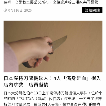
連襟，音樂教室屬岳父所有，之後過戶給三姐妹共同經營，
由三妹掛名負責人，實際運作則是由學音樂的二姐夫妻負
繼續閱讀
07月16日, 2026
責，紀男則擔任店長，近10年來，音樂教室主要由王家二女
兒與其丈夫紀男負責教學及營運，其中王家二女兒擁有喬治
亞大學鋼琴演奏博士學位，是音樂教室的重要教學核心；王
家三妹則負責公司登記及股東事務。14日公司股東結構再度
變更，新增王家三姊妹及紀男共4名股東，負責人也正式改
由紀男擔任，未料就在完成變更當天發生命案。根據《中時
新聞網》報導，林姓教授妻子近年健康狀況不佳，生活起居
無法自理，其他親屬經常前往協助照料。林妻向警方透露，
兩家人10年來早已形同陌路，3年前曾因教室產權及經營權
起爭執，並表示案發前丈夫說「要出去找人」，沒想到竟是
帶刀行兇。案發後，該音樂教室在社群平台發文公告：「目
前教室將
暫停營業
至 7/24（五）。也請各位家長及同學放
日本爆持刀隨機砍人！4人「滿身是血」衝入
心，教室將持續關心每位學生與家長的需求，並妥善安排後
店內求救 店員嚇傻
續課程及相關事宜。如有任何最新消息或營運調整，我們將
第一時間公告並通知大家。」最後他們也感謝每位家長、同
日本大分縣佐伯市13日上午驚傳持刀隨機傷人事件。位於來
學的理解、體諒與支持。貼文一出後不少網友與家長紛紛留
島町的「TSUTAYA（蔦屋）佐伯店」停車場，一名男子涉嫌
言哀悼，「請節哀，保重」、「謝謝紀老闆對學生及家長的
持菜刀攻擊民眾，造成共4人受傷。警方事後在附近的醫療