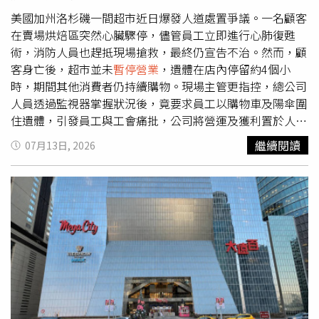
「真的非常可怕，完全沒想到這種事情會發生在自己身
邊。」由於警方將持續進行現場鑑識採證，TSUTAYA佐伯店
美國加州洛杉磯一間超市近日爆發人道處置爭議。一名顧客
已宣布
暫停營業
，配合後續調查， 目前正釐清嫌犯犯案經
在賣場烘焙區突然心臟驟停，儘管員工立即進行心肺復甦
過及是否涉及其他案件。
術，消防人員也趕抵現場搶救，最終仍宣告不治。然而，顧
客身亡後，超市並未
暫停營業
，遺體在店內停留約4個小
時，期間其他消費者仍持續購物。現場主管更指控，總公司
人員透過監視器掌握狀況後，竟要求員工以購物車及陽傘圍
住遺體，引發員工與工會痛批，公司將營運及獲利置於人命
與尊嚴之前。Vons超市員工指控，公司要求以購物車及陽
繼續閱讀
07月13日, 2026
傘圍住死者遺體，其他顧客則照常在賣場購物。（圖／翻攝
自CBS Los Angeles）綜合《CBS Los Angeles》及
《WKRC》報導，事件發生於7月5日晚間，地點位於加州洛
杉磯格拉納達山（Granada Hills）一間Vons超市。當時一
名顧客在店內烘焙區突然出現醫療緊急狀況，在公司任職長
達27年的值班主管帕茲恩霍納史密斯（Paszion Horner-
Smith）與另一名員工發現後，立即上前施以心肺復甦術。
洛杉磯消防局表示，救援人員於當晚7時過後接獲心臟驟停
通報，隨即趕往現場處理，但該名顧客最終仍不幸身亡。霍
納史密斯表示，自己在公司工作27年，從未碰過類似情況，