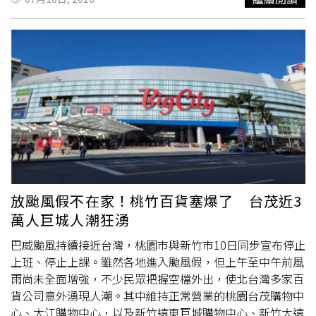
11時至下午5時，後續將視天候狀況滾動調整。遠東百貨則
／翻攝自臉書，台北101）台北101於10日凌晨透過官方臉
表示，遠百信義A13及遠企購物中心7月10日停業，其餘10
書公告，因應巴威可能帶來的風雨影響，決定購物中心、觀
家分店維持正常營運，但將依各地風雨狀況適時調整營業時
景台及高空餐廳全天
暫停營業
，並向原本安排前往的民眾致
間，最新資訊將公布於官方網站及社群平台。新光三越也啟
歉，希望外界理解相關防颱措施。業者表示，後續也將持續
動防颱應變措施，台北市及桃園市共9家分店，包括A4、
掌握颱風最新動態，視天候狀況滾動調整營運安排。因應強
A8、A9、A11、台北天母店、台北站前店、台北南西店、新
颱巴威來襲，台北101宣布購物中心、觀景台及高空餐廳10
光三越Diamond Towers及桃園站前店，7月10日
暫停營
日
暫停營業
一天。（圖／翻攝自臉書，台北101）對於外界
業
；台中店則提前於晚間6時閉店。統一百貨因天候因素於7
關注的停業決策，賈永婕10日也在社群平台親自說明。她透
月10日
暫停營業
，大葉高島屋同樣停止營業一天；至於漢神
露，前一天晚上直到10時，管理團隊仍持續召開防颱應變會
百貨則表示，台中漢神洲際購物中心及高雄漢神巨蛋購物廣
議，反覆討論是否維持正常營業，整個決策過程讓大家相當
場7月10日維持正常營業，後續仍將視地方政府公告及實際
掙扎。她坦言，依照過去經驗，只要宣布放颱風假、但風雨
天候狀況機動調整。隨著巴威颱風逐漸接近台灣，各百貨業
尚未真正增強時，百貨公司往往都會湧現大量逛街、用餐及
放颱風假不在家！桃竹百貨塞爆了 台茂近3
者表示，後續將持續依中央氣象署最新預報及各地方政府防
休閒人潮，業績通常也會明顯成長，因此是否停業確實是一
萬人巨城人潮狂湧
災措施，滾動式調整營業安排。民眾若有購物、用餐、觀景
道兩難的選擇。台北101宣布颱風假停業一天，賈永婕表
或其他消費需求，建議出發前先查詢各百貨官方網站或社群
示，寧可放棄一天營收，也要確保員工與合作廠商安全。
巴威颱風持續接近台灣，桃園市與新竹市10日同步宣布停止
平台最新公告，確認營業狀況後再行前往，同時避免在強風
（圖／翻攝自臉書，賈永婕的跑跳人生）賈永婕也分享，一
上班、停止上課。雖然各地進入颱風假，但上午至中午前風
豪雨期間非必要外出，以維護自身安全。
早就有朋友傳訊息詢問：「101今天有開嗎？想去逛街，因
雨尚未全面增強，不少民眾把握空檔外出，使北台灣多家百
為外面真的太熱了！」這番話也反映不少民眾習慣把颱風假
貨公司意外湧現人潮。其中維持正常營業的桃園台茂購物中
當成到百貨吹冷氣、逛街購物的機會。不過，公司最終仍決
心、大江購物中心，以及新竹遠東巨城購物中心、新竹大遠