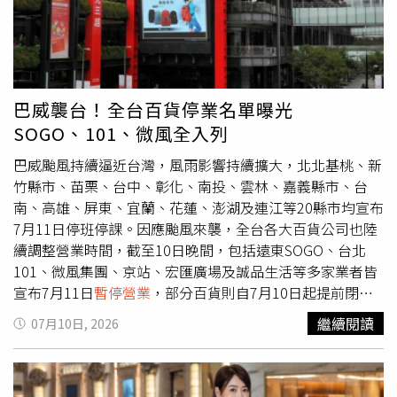
嚴、家屬感受及員工心理狀況，而不是只想著讓賣場繼續運
口、Mitsui Shopping Park LaLaport 南港、MITSUI
作，「這種事情根本不該發生」。代表超市員工的美國食品
OUTLET PARK 台中港、Mitsui Shopping Park LaLaport 台
與商業工人工會（UFCW）770分會主席凱西芬恩（Kathy
中7月11日
暫停營業
。MITSUI OUTLET PARK 台南正常營
Finn）得知事件後，已聯繫Vons母公司艾伯森公司
業。【新光三越】台中以北10家分店，包括台北南西店、台
（Albertsons）的勞資關係部門，追問公司是否訂有顧客在
北信義新天地A4、A8、A9、A11、台北站前店、台北忠孝
巴威襲台！全台百貨停業名單曝光
店內死亡時的標準處理程序。芬恩表示，公司相關部門原先
店、台北天母店、桃園站前店及台中中港店7月11日
暫停營
SOGO、101、微風全入列
稱會進一步回覆，但截至她接受訪問時，工會仍未收到正式
業
，其餘分店正常營業。【漢神洲際購物廣場／漢神巨蛋購
說明。工會也要求公司全面檢討現行緊急應變政策，建立清
物廣場】漢神洲際購物廣場及漢神巨蛋購物廣場7月11日調
巴威颱風持續逼近台灣，風雨影響持續擴大，北北基桃、新
楚且符合人道原則的處理流程。她認為，這起事件不只是一
整營業時間為中午12時至晚間10時30分。【遠東SOGO】遠
竹縣市、苗栗、台中、彰化、南投、雲林、嘉義縣市、台
次單純的現場處置失當，而是反映企業對第一線員工需求與
東SOGO全台各店7月11日停止營業一天。【微風】微風廣
南、高雄、屏東、宜蘭、花蓮、澎湖及連江等20縣市均宣布
感受長期缺乏重視。她直言，公司在面對如此嚴重的突發事
場、微風南京、微風信義、微風松高、微風南山、微風台北
7月11日停班停課。因應颱風來襲，全台各大百貨公司也陸
件時，展現出的態度顯得冷漠，也讓員工被迫承擔沉重的心
車站及微風東岸7月11日
暫停營業
，恢復營業時間將另行公
續調整營業時間，截至10日晚間，包括遠東SOGO、台北
理壓力。截至目前，Vons母公司艾伯森公司尚未對媒體詢
告。【台北101】台北101購物中心、觀景台及大樓高空餐
101、微風集團、京站、宏匯廣場及誠品生活等多家業者皆
問作出正式回應，也未說明當晚要求賣場繼續營業及以購物
廳7月11日
暫停營業
。【宏匯廣場】新莊宏匯廣場7月11日
宣布7月11日
暫停營業
，部分百貨則自7月10日起提前閉店
車圍住遺體，是否符合公司內部政策。
暫停營業
。【誠品】誠品生活松菸、南西、新店、台中
或縮短營業時間，提醒民眾出門前先留意各業者最新公告。
繼續閱讀
07月10日, 2026
480、台南等門市7月11日
暫停營業
，設於百貨內的門市則
遠東SOGO宣布，全台各店7月11日停止營業一天，以維護
配合百貨營業時間。【京站時尚廣場】京站時尚廣場7月11
顧客及員工安全。（圖／馬景平攝）配合各地停班停課措
日
暫停營業
。【南紡購物中心】南紡購物中心7月11日正常
施，遠東SOGO宣布，考量巴威颱風持續影響，為維護顧