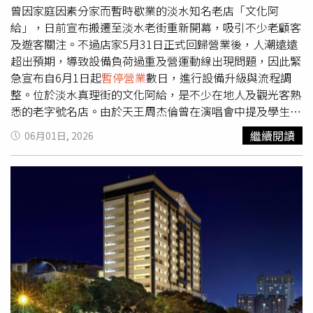
點、兜售商品或變相拉車。如遇不可抗力因素取消，業者扣
曾因家庭因素分家而暫時歇業的淡水知名老店「文化阿
除代繳之行政規費後應退還餘款，以防範消費糾紛。根據觀
給」，日前宣布搬遷至淡水老街重新開幕，吸引不少老顧客
光署「115年旅行業廢止或撤銷、勒令停業、票據所拒絕往
及遊客關注。不過店家5月31日正式回歸營業後，人潮遠遠
來、保證金經扣押或執行、依法申請停業、依法核准解散名
超出預期，導致設備負荷過重及營運動線出現問題，因此緊
單」顯示，截至115年6月，共有1家旅行社被勒令停業，
急宣布自6月1日起
暫停營業
數日，進行設備升級與流程調
「威順旅行社」因財務業務狀況異常，財務顯有困難，已無
整。位於淡水真理街的文化阿給，是不少在地人及觀光客熟
法履行契約責任，依法勒令該公司自115年5月14日起停止
悉的老字號名店。由於天王周杰倫曾在演唱會中提及學生時
經營旅行業業務3個月。觀光署廢止或撤銷旅行業執照名單
期經常光顧，店家更推出以阿給、魚丸湯及包子組成的「周
繼續閱讀
06月01日, 2026
中，共有7家旅行社入列，包括慶祥旅行社、草屯旅行社、
杰倫套餐」，吸引許多粉絲專程前往朝聖。今年1月，文化
跳跳島在地日常旅行社、彩虹國際旅行社、休遊旅行社、駿
阿給發出公告，因家庭因素分家，原店面將暫時歇業，但也
宇旅行社及聖運國際旅行社，主要原因包括未依規定投保履
承諾未來會另覓地點重新開業，持續為顧客服務。消息曝光
約保證保險，經限期3個月內仍未改善；未在期限內繳足旅
後，不少老饕紛紛關注復業消息。日前店家正式宣布回歸，
行業保證金；以及
暫停營業
超過1個月，未依規定向主管機
並將新址設於淡水老街中正路138號，同時預告於5月31日
關報備逾6個月等。旅行業經票據交換所公告為拒絕往來戶
正式開幕。店家表示，希望以最真誠的服務與最道地的古早
名單中，「威順旅行社」在1年內有6張支票因存款不足遭退
味，陪伴每位來到淡水老街的旅客，再次感受熟悉的傳統美
票且未辦理清償註記情形，經票據交換所公告自115年6月5
食。未料開幕首日便湧入大批人潮，不少民眾特地前往排隊
日起為拒絕往來戶。保證金經扣押或執行之旅行社名單中，
嘗鮮，現場擠滿等待用餐的顧客。店家指出，當天來客數遠
「和諧旅行社」遭法務部行政執行署桃園分署扣押執行，命
超原先預估，導致部分出餐設備長時間高負荷運作，整體營
令來文日期為115年3月27日，目前已進入旅行業保證金扣
運流程與店內動線也在尖峰時段面臨嚴峻考驗。文化阿給今