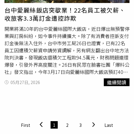
押執行階段。經核准及主管機關副知解散（註銷稅籍）旅行
早透過社群平台發文表示，為了提供更舒適的用餐環境、更
台中愛麗絲飯店突歇業！22名員工被欠薪、
業名單中，共有8家旅行社入列，包括樂皮旅行社、永豐旅
順暢的點餐體驗，並維持每一份阿給的品質與傳統風味，決
收旅客3.3萬訂金遭控詐欺
旅行社、耀陽旅行社、非凡之旅旅行社、移動國際旅行社、
定自6月1日起
暫停營業
數日，進行全面性的設備升級與動線
翔禾旅行社、東福旅行社、康泰旅運社。至於自行申報及主
規劃調整。店家也向期待已久的顧客致歉，坦言讓不少民眾
開業將滿10年的台中愛麗絲國際大飯店，近日爆出無預警停
管機關副知停業、展延停業名單（仍停業中之旅行社），共
久候感到相當不好意思，但為了未來能提供更完善的服務品
業與訂房糾紛，如今事件持續擴大。除了有消費者控訴支付
有41家旅行社，包括大宏旅行社、遇見國際運通旅行社、昇
質，仍決定先進行改善作業，並承諾將以最快速度完成調
訂金後無法入住外，台中市勞工局26日也證實，已有22名
漢旅行社、台灣便利旅行社、嗨澎湖旅行社、中證旅行社、
整。文化阿給表示，重新營業日期將另行公告，希望屆時能
員工因遭積欠薪資申請勞資調解，另有網友翻出台中地方法
天王遊旅行社、啟程旅行社、米飯旅行社、安美旅行社、享
以更完善的設備、更穩定的出餐效率迎接顧客，也感謝所有
院判決書，發現飯店還積欠工程款94.5萬元，財務問題連環
玩旅行社、大來國際旅行社、和成旅行社、百世旅行社、跨
在開幕首日到場支持與耐心等候的民眾。
爆發，引發外界高度關注。26日有民眾在臉書社團「爆料公
海旅行社、星辰旅行社、日暉國際綜合旅行社、迦勒興旅行
社」發文指出，今年3月17日向愛麗絲國際大飯店預訂40間
社、天齊旅行社、金元玉旅行社。還有亞洲旅行社、米淇國
房間，並於4月20日支付3萬3000元訂金，期間持續透過
繼續閱讀
05月27日, 2026
際旅行社、菲美運通旅行社、鉅承旅行社、華夏國際旅行
LINE與飯店業務聯繫。不過，原PO表示，直到5月12日確
社、本質生活旅行社、歐樂旅行社、滙豐旅行社、經典旅行
認房數時，業務才坦承飯店出現營運問題，且對方其實早在
社、華夏大地旅行社、福安旅行社、亞新國際旅行社、小馬
5月4日已離職。之後又於5月18日接獲通知，得知飯店因欠
國際旅行社、臺灣國際旅行社、新力旅行社、享台灣旅行
繳電費遭台電斷電，最終於5月23日確定無法入住。原PO表
社、禾群旅行社、金航國際旅行社、世方旅行社、優質旅行
示，事發後曾嘗試向各單位求助，但過程並不順利。報警
社及再興國際旅行社。
後，被告知屬於民事糾紛無法受理；撥打消保專線後，則被
First
1
2
3
Last
要求申請調解，但又因無人可收受公文與出席調解，程序難