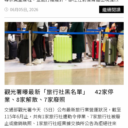
適。爆料內容指出，診所在進行醫療行為前，不僅沒有安排
繼續閱讀
06月05日, 2026
合格執業醫師做專業的醫療評估、病情診斷或基本健康篩
檢，甚至是由診所內不具備醫師資格的普通員工直接以針劑
注射。此事在網上發酵後，泰國衛生服務支持廳、食品藥物
管理局（FDA）及中央調查局（CIB）等跨部會單位，接獲
投訴後迅速展開徹查，並於昨（4）日正式勒令涉案診所自4
日起
暫停營業
15天。經相關單位調查發現，受害者是在5月
29日前往該診所，原先諮詢的是知名減重藥物
「Mounjaro」，但因表達希望選擇副作用較低的方案，診
所員工便極力推薦一款名為「VitaPeptix
NOVOTRIMPLUS+」的產品，並宣稱其副作用極低。受害
者信以為真並在當日接受注射，不料5月30日發生嚴重不適
症狀，5月31日因病情急遽惡化，被緊急送往賽邁區（Sai
觀光署曝最新「旅行社黑名單」 42家停
Mai）的醫院住院搶救。官方聯合調查小組在現場搜索時，
業、8家解散、7家廢照
更揭發涉案診所多項重大違規不法行為。調查證實，該減肥
筆所使用的「VitaPeptix NOVOTRIMPLUS+」藥物，從未向
交通部觀光署今天（5日）公布最新旅行業營運狀況，截至
泰國衛生主管機關辦理查驗登記，屬於不折不扣的非法偽
115年6月止，共有1家旅行社遭勒令停業、7家旅行社被廢
藥；此外，非醫師人員執行注射醫療行為，已嚴重違反泰國
止或撤銷執照、1家旅行社經票據交換所公告為拒絕往來