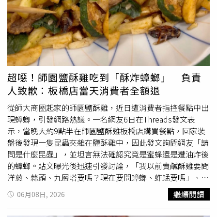
錢」、「5:30的時候目測外面有20+人在排隊欸，但是有看
到穿西裝的組長和其他員工很嚴肅的討論，原來是準備關店
呀」、「鼎泰豐真的是良心企業，要給楊老闆大大的讚」、
「他們也會給員工放颱風假哦，就算整棟大遠百都照常營
業」、「只能說……當你營業額會影響百貨的時候，你就是
甲方爸爸」。另外，也有不少網友痛批百貨的處理方式，
「遠百超爛，完全沒記取A13寶林茶室教訓」、「板橋大遠
超噁！師園鹽酥雞吃到「酥炸蟑螂」 負責
百冷氣壞掉還好意思繼續營業喔？」、「遠百真的死要錢
人致歉：板橋店當天消費者全額退
欸」、「就遠百不知道這個道理，笑死」。對於館內空調壞
掉，板橋大遠百2日回應，1日晚間發現空調冰水主機需進行
從師大商圈起家的師園鹽酥雞，近日遭消費者指控餐點中出
維護，晚間閉店後廠商即已協助處理，「今日營業前雖完成
現蟑螂，引發網路熱議。一名網友6日在Threads發文表
維修，但因系統重新補水及運轉至穩定狀態需要時間，因此
示，當晚大約9點半在師園鹽酥雞板橋店購買餐點，回家裝
館內一度出現空調冷房不足的情形。」館方於樓面緊急增設
盤後發現一隻昆蟲夾雜在鹽酥雞中，因此發文詢問網友「請
10台大型冷風扇，加強空氣循環與降溫，但效果有限，最後
問是什麼昆蟲」，並坦言無法確認究竟是蜜蜂還是遭油炸後
整日未停止營業，惹得顧客與員工抱怨聲連連。
的蟑螂。貼文曝光後迅速引發討論，「我以前賣鹹酥雞要問
洋蔥、蒜頭、九層塔要嗎？現在要問蟑螂、蚱蜢要嗎」、
「蟑螂，美洲大蟑螂，牠爬一爬掉進去油鍋被炸後撈出來，
繼續閱讀
06月08日, 2026
基本上整鍋都... ..被牠碰到了」、「如果是看電影的時候
吃，真的會不小心吃到耶」、「是不是不敢面對那個答