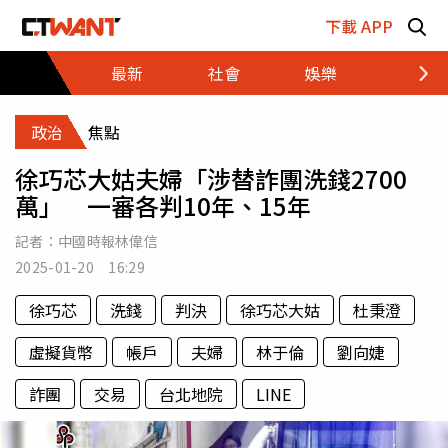
跳至主要內容區塊
下載 APP
最新
社會
娛樂
財經
政治
焦點
徐巧芯大姑夫婦「涉替詐團洗錢2700
萬」 一審各判10年、15年
記者：
中國時報林偉信
2025-01-20 16:29
徐巧芯
洗錢
判決
徐巧芯大姑
杜秉澄
虛擬貨幣
帳戶
夫婦
林于倫
劉向婕
詐團
交易
台北地院
LINE