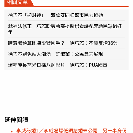
相關文章
徐巧芯「迎財神」 蔣萬安同框籲市民力挺她
就福法修正 巧芯盼勞動部提鬆綁看護配套助民眾過好
年
體育署預算刪凍影響國手？ 徐巧芯：不減反增36％
徐巧芯罷免站人潮湧 許淑華：公民意志展現
爆輔導長莒光日播八炯影片 徐巧芯：PUA國軍
延伸閱讀
李威秘婚1／李威遭爆低調結婚未公開 另一半身份