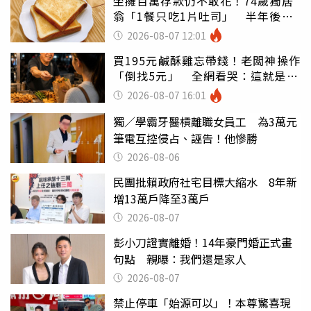
坐擁百萬存款仍不敢花！74歲獨居
翁「1餐只吃1片吐司」 半年後暴
瘦嚇壞女兒
2026-08-07 12:01
買195元鹹酥雞忘帶錢！老闆神操作
「倒找5元」 全網看哭：這就是台
灣
2026-08-07 16:01
獨／學霸牙醫槓離職女員工 為3萬元
筆電互控侵占、誣告！他慘勝
2026-08-06
民團批賴政府社宅目標大縮水 8年新
增13萬戶降至3萬戶
2026-08-07
彭小刀證實離婚！14年豪門婚正式畫
句點 親曝：我們還是家人
2026-08-07
禁止停車「始源可以」！本尊驚喜現