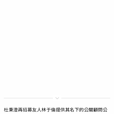
杜秉澄再招募友人林于倫提供其名下的公關顧問公