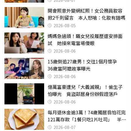
開會照意外變網紅照！女公務員妝容
掀2千則留言 本人怒嗆：化妝有錯嗎
2026-08-05
媽媽急過頭！瞞女兒投履歷還安排面
試 她接來電當場傻眼
2026-08-06
15歲倒追27歲男！交往1個月懷孕
36歲當阿嬤故事曝光
2026-08-06
億萬富豪遭兒「大義滅親」！偷生子
怕曝光 竟盜鄰居身份辦假證落戶
2026-08-06
每月退休金逾3萬！74歲獨居翁怕花完
121萬存款「1餐只吃1片吐司」 半年
後暴瘦嚇壞女兒
2026-08-07