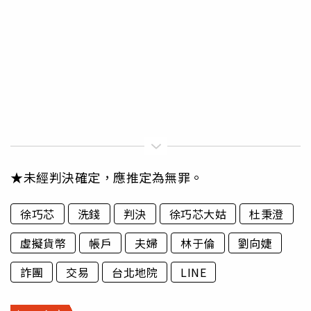
★未經判決確定，應推定為無罪。
徐巧芯
洗錢
判決
徐巧芯大姑
杜秉澄
虛擬貨幣
帳戶
夫婦
林于倫
劉向婕
詐團
交易
台北地院
LINE