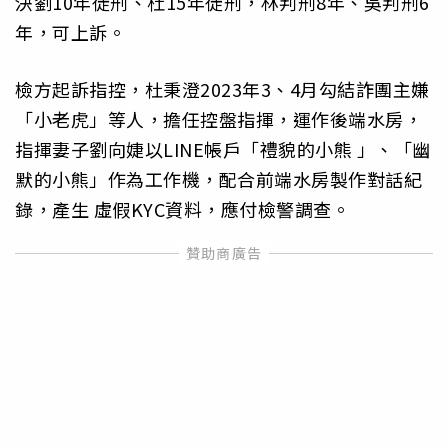
決劉10年徒刑、杜15年徒刑，林判刑8年、吳判刑6
年，可上訴。
檢方起訴指控，杜秉澄2023年3、4月勾結詐團主嫌
「小老虎」等人，擔任控盤指揮，運作後端水房，
指揮妻子劉向婕以LINE帳戶「禮貌的小熊 」、「幽
默的小熊」作為工作機，配合前端水房製作對話紀
錄，產生 虛假KYC資料，應付檢警調查。