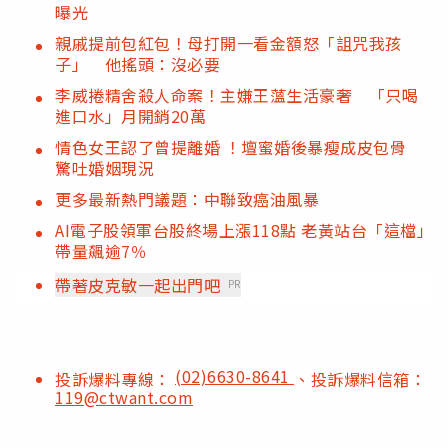
曝光
親戚提前包紅包！母打開一看金額怒「詛咒我孩
子」 他搖頭：沒必要
李威捲精舍殺人命案！主嫌王薀生活豪奢 「只喝
進口水」月開銷20萬
情色女王認了曾提離婚 ！壇蜜婚後暴瘦成皮包骨
驚吐婚姻現況
更多最新熱門議題：中聯致癌油風暴
AI電子股領軍台股終場上漲118點 老黃站台「這檔」
帶量飆逾7％
帶著皮克敏一起出門吧
PR
(02)6630-8641
投訴爆料專線：
、投訴爆料信箱：
119@ctwant.com