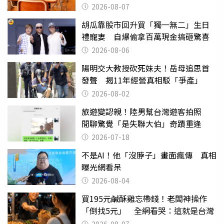
2026-08-07
胡瓜靠股市回升買「獨一無二」生日
禮寵妻 自爆偷拿百萬現金搞砸驚喜
2026-08-06
陽明交大教授砍死妹夫！岳母追思首
發聲 揭11年經營真相駁「爭產」
2026-08-02
旅遊變認親！陸男幫台灣遊客拍照
閒聊驚覺「是失聯大伯」奇蹟重逢
2026-07-18
不是AI！他「沒脖子」畫面瘋傳 真相
曝光網看呆
2026-08-04
買195元鹹酥雞忘帶錢！老闆神操作
「倒找5元」 全網看哭：這就是台灣
2026-08-07