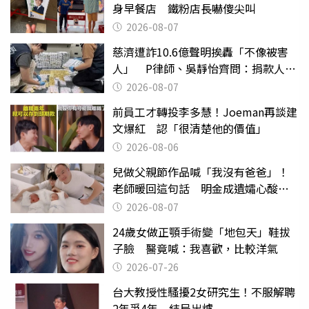
身早餐店 鐵粉店長嚇傻尖叫
2026-08-07
慈濟遭詐10.6億聲明挨轟「不像被害
人」 P律師、吳靜怡齊問：捐款人有
權知道真相
2026-08-07
前員工才轉投李多慧！Joeman再談建
文爆紅 認「很清楚他的價值」
2026-08-06
兒做父親節作品喊「我沒有爸爸」！
老師暖回這句話 明金成遺孀心酸惹
淚
2026-08-07
24歲女做正顎手術變「地包天」鞋拔
子臉 醫竟喊：我喜歡，比較洋氣
2026-07-26
台大教授性騷擾2女研究生！不服解聘
2年爭4年 結局出爐