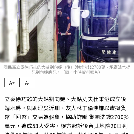
國民黨立委徐巧芯的大姑劉向婕（後）涉嫌洗錢2700萬，承審法官提
訊劉向婕應訊。（圖／中時資料照片）
A+
A-
立委徐巧芯的大姑劉向婕、大姑丈夫杜秉澄成立後
端水房，與助理吳沂珊、友人林于倫涉嫌以虛擬貨
幣「回幣」交易為假象，協助詐騙 集團洗錢2700多
萬元，造成53人受害，檢方起訴後台北地院20日判