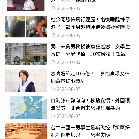
2026-08-05
她公開恐怖飛行經歷！搭機睡醒褲子
濕了 鄰座男趁熟睡猥褻還疑留體液
2026-08-05
獨／東吳男教授被瘋狂迷戀 女學生
寄信「分屍吃掉」30次騷擾！認罪免
關
2026-07-30
慈濟遭詐走10.6億！ 李怡貞曝女律
師背景提4疑點
2026-08-07
白海豚來勢洶洶！移動變慢、外圍環
流發威 北台週末恐迎狂風暴雨
2026-08-07
台中升國一男學生暑輔失控「折斷掃
把刺傷老師眼」 恐害失明