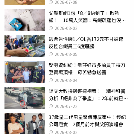
2026-07-08
父親群組1句「8／8快到了」掀熱
議！ 10萬人笑翻：高鐵疏運也沒列
父親節
2026-08-02
逃票告性騷1／OL省172元不甘被逮
反控台鐵員工6度騷擾
2026-08-05
疑勞資糾紛！新莊好市多前員工持刀
登賣場頂樓 母苦勸急送醫
2026-08-04
陽交大教授殺害連襟案！ 精神科醫
分析「絕非為了爭產」：2年前就已言
行詭異
2026-07-22
37歲星二代男星驚傳陳屍家中！經紀
公司證實 2個月前才與父開演唱會
2026-08-02