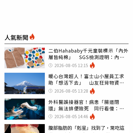
人氣新聞
二伯Hahababy千元童裝標示「內外
層皆純棉」 SGS檢測證明：內裡
100%聚酯纖維
2026-08-05 12:15
暖心台灣超人！富士山小屋員工求
助「想活下去」 山友狂背物資上
山：台灣真的是寶島
2026-08-05 13:28
外科醫誤接器官！病患「腸道閉
環」無法排便險死 同行看傻：糟
糕至極
2026-08-05 14:46
腹部脂肪的「剋星」找到了，常吃這