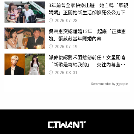
3年前曾全家快樂出遊 她自稱「單親
媽媽」正開始新生活卻慘死公公刀下
2026-07-28
吳宗憲突認離婚12年 起底「正牌憲
嫂」張葳葳當年隱婚內幕
2026-07-19
派偉俊認愛禾羽惹怒前任！女星開嗆
「新歌是寫給我的」 交往內幕全說
了
2026-08-01
Recommended by