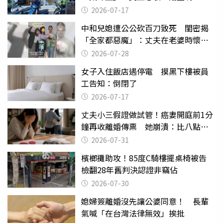
2026-07-17
中和兒媳遭公公砍百刀致死 閨密揭
「全家都惡魔」：丈夫在老婆時懷孕
摔東西
2026-07-28
女子入住飯店遇停電 摸黑下樓被員
工告知：倒閉了
2026-07-17
丈夫小三假證做試管！癌妻開庭前1分
鐘再收離婚傳票 她崩潰：比八點檔
還扯
2026-07-31
檳榔攤助攻！85度C騎樓擺桌椅被告
檢翻28年舊判決認證非竊佔
2026-07-30
媳婦簽離婚沒先讓公婆同意！ 長輩
氣喊「在台灣法律無效」挨批