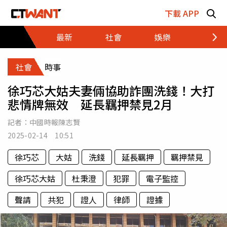
跳至主要內容區塊
下載 APP
最新
社會
娛樂
財經
社會
時事
徐巧芯大姑夫妻倆協助詐團洗錢！大打
悲情牌無效 延長羈押禁見2月
記者：
中國時報陳志賢
2025-02-14 10:51
徐巧芯
大姑
洗錢
延長羈押
羈押禁見
徐巧芯大姑
杜秉澄
犯罪
電子監控
聲請
共犯
證人
律師
證據