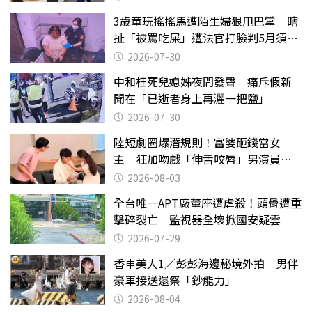
3歲童玩搖搖馬遭陌生婦狠甩巴掌 瞎
扯「被罵吃屎」遭法官打臉判5月須入
監
2026-07-30
中和枉死兒媳姊夜間發聲 痛斥假新
聞在「已逝者身上再灑一把鹽」
2026-07-30
陸短劇圈爆潛規則！富婆砸錢當女
主 狂加吻戲「伸舌咬唇」男演員崩
潰
2026-08-03
全台唯一APT廠董座遭虐殺！頭骨遭重
擊碎裂亡 監視器全壞掀國安疑雲
2026-07-29
香車美人1／彭彭海邊秘境外拍 男伴
豪車接送還祭「鈔能力」
2026-08-04