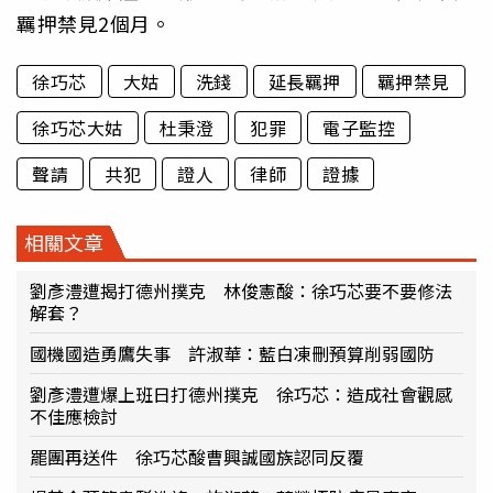
羈押禁見2個月。
徐巧芯
大姑
洗錢
延長羈押
羈押禁見
徐巧芯大姑
杜秉澄
犯罪
電子監控
聲請
共犯
證人
律師
證據
相關文章
劉彥澧遭揭打德州撲克 林俊憲酸：徐巧芯要不要修法
解套？
國機國造勇鷹失事 許淑華：藍白凍刪預算削弱國防
劉彥澧遭爆上班日打德州撲克 徐巧芯：造成社會觀感
不佳應檢討
罷團再送件 徐巧芯酸曹興誠國族認同反覆