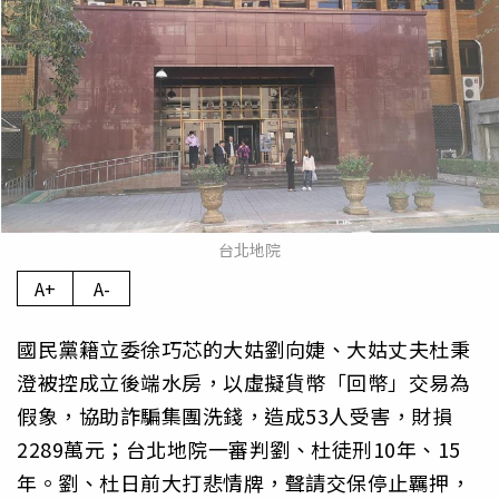
台北地院
A+
A-
國民黨籍立委徐巧芯的大姑劉向婕、大姑丈夫杜秉
澄被控成立後端水房，以虛擬貨幣「回幣」交易為
假象，協助詐騙集團洗錢，造成53人受害，財損
2289萬元；台北地院一審判劉、杜徒刑10年、15
年。劉、杜日前大打悲情牌，聲請交保停止羈押，