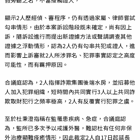
顯示2人歷經偵、審程序，仍有透過家屬、律師嘗試
勾串情形，由於本案訴訟階段既未確定，尚有因上
訴，隨訴訟進行而提出新證據方法或聲請調查其他
證據之浮動情形，認為2人仍有勾串共犯或證人，進
而影響上訴審就2人所涉罪名、犯罪事實認定之高度
可能性，而有羈押原因。
合議庭認為，2人指揮詐欺集團後端水房，並招募他
人加入犯罪組織，短時間內共同實行3人以上共同詐
欺取財犯行之頻率極高，2人有反覆實行犯罪之虞。
至於杜秉澄指稱在監罹患疾病、急症，合議庭認
為，監所已多次予以戒護外醫，難認杜有任何非保
外治療顯難痊癒情形，因此裁定2人自17日起延長