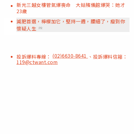
新光三越女樓管氣爆喪命 大姑殯儀館爆哭：她才
23歲
減肥首選，檸檬加它，堅持一週，腰細了，瘦到你
懷疑人生
PR
(02)6630-8641
投訴爆料專線：
、投訴爆料信箱：
119@ctwant.com