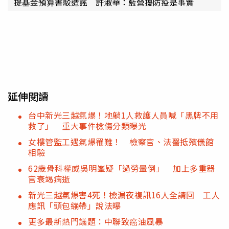
提基金預算書駁造謠 許淑華：藍營擾防疫是事實
延伸閱讀
台中新光三越氣爆！地躺1人救護人員喊「黑牌不用
救了」 重大事件檢傷分類曝光
女樓管監工遇氣爆罹難！ 檢察官、法醫抵殯儀館
相驗
62歲骨科權威吳明峯疑「過勞暈倒」 加上多重器
官衰竭病逝
新光三越氣爆害4死！檢漏夜複訊16人全請回 工人
應訊「頭包繃帶」說法曝
更多最新熱門議題：中聯致癌油風暴