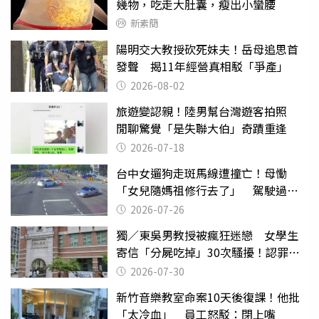
幾物，吃走大肚囊，瘦出小蠻腰
新素簡
陽明交大教授砍死妹夫！岳母追思首
發聲 揭11年經營真相駁「爭產」
2026-08-02
旅遊變認親！陸男幫台灣遊客拍照
閒聊驚覺「是失聯大伯」奇蹟重逢
2026-07-18
台中女遛狗走斑馬線遭撞亡！母慟
「女兒隨媽祖修行去了」 駕駛過失
致死判9月
2026-07-26
獨／東吳男教授被瘋狂迷戀 女學生
寄信「分屍吃掉」30次騷擾！認罪免
關
2026-07-30
新竹音樂教室命案10天後復課！他批
「太冷血」 員工怒駁：閉上嘴