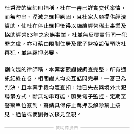
杜秉澄的律師則指稱，杜在一審已詳實交代案情，
而無勾串、湮滅之羈押原因，且杜家人願提供經濟
資助，使杜在停止羈押後得以繼續經營稀土事業及
協助經營63年之家族事業，杜並無反覆實行同一犯
罪之虞，亦可藉由限制住居及電子監控設備預防杜
再犯，並無羈押必要。
劉向婕的律師稱，本案客觀證據調查完整，所有通
訊紀錄在卷，相關證人均交互詰問完畢，一審已為
判決，且本案手機均遭查扣，她已失去與境外共犯
聯繫方式，斷無勾串可能，願受電子監控、定期至
警察單位簽到，聲請具保停止羈押及解除禁止接
見、通信或使劉得以接見至親。