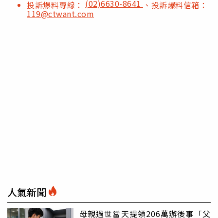
(02)6630-8641
投訴爆料專線：
、投訴爆料信箱：
119@ctwant.com
人氣新聞
母親過世當天提領206萬辦後事「父