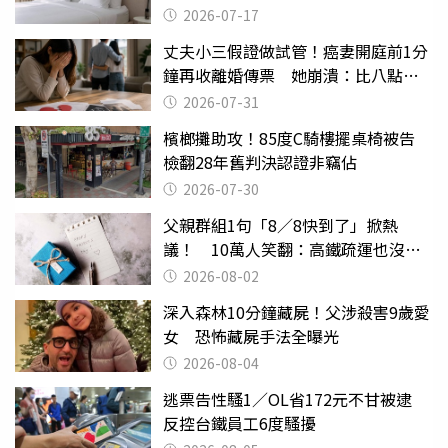
2026-07-17
丈夫小三假證做試管！癌妻開庭前1分
鐘再收離婚傳票 她崩潰：比八點檔
還扯
2026-07-31
檳榔攤助攻！85度C騎樓擺桌椅被告
檢翻28年舊判決認證非竊佔
2026-07-30
父親群組1句「8／8快到了」掀熱
議！ 10萬人笑翻：高鐵疏運也沒列
父親節
2026-08-02
深入森林10分鐘藏屍！父涉殺害9歲愛
女 恐怖藏屍手法全曝光
2026-08-04
逃票告性騷1／OL省172元不甘被逮
反控台鐵員工6度騷擾