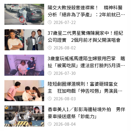
陽交大教授殺害連襟案！ 精神科醫
分析「絕非為了爭產」：2年前就已言
行詭異
2026-07-22
37歲星二代男星驚傳陳屍家中！經紀
公司證實 2個月前才與父開演唱會
2026-08-02
3歲童玩搖搖馬遭陌生婦狠甩巴掌 瞎
扯「被罵吃屎」遭法官打臉判5月須入
監
2026-07-30
陸短劇圈爆潛規則！富婆砸錢當女
主 狂加吻戲「伸舌咬唇」男演員崩
潰
2026-08-03
香車美人1／彭彭海邊秘境外拍 男伴
豪車接送還祭「鈔能力」
2026-08-04