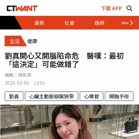
跳至主要內容區塊
下載 APP
最新
社會
娛樂
財經
生活
健康
劉真開心又開腦陷命危 醫嘆：最初
「這決定」可能做錯了
編輯：
陳俐君
2020-03-05 13:55
劉真
心臟主動脈瓣膜狹窄
心導管
開胸手術