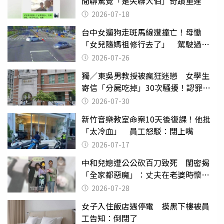
閒聊驚覺「是失聯大伯」奇蹟重逢
2026-07-18
台中女遛狗走斑馬線遭撞亡！母慟
「女兒隨媽祖修行去了」 駕駛過失
致死判9月
2026-07-26
獨／東吳男教授被瘋狂迷戀 女學生
寄信「分屍吃掉」30次騷擾！認罪免
關
2026-07-30
新竹音樂教室命案10天後復課！他批
「太冷血」 員工怒駁：閉上嘴
2026-07-17
中和兒媳遭公公砍百刀致死 閨密揭
「全家都惡魔」：丈夫在老婆時懷孕
摔東西
2026-07-28
女子入住飯店遇停電 摸黑下樓被員
工告知：倒閉了