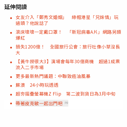
延伸閱讀
女友介入「鄭秀文婚姻」 綠帽港星「兄妹情」玩
過頭？他說話了
滾床壞壞一定戴口罩！ 「新冠病毒A片」網路另類
爆紅
損失1200億！ 全國旅行公會：旅行社像小草沒長
大
【黃牛撈很大3】演場會每年30億商機 超過1成票
流入二手市場
更多最新熱門議題：中聯致癌油風暴
蘇澳 24小時玩透透
超夯摺疊螢幕機Z Flip 第二波到貨日為3月中旬
帶著皮克敏一起出門吧
PR