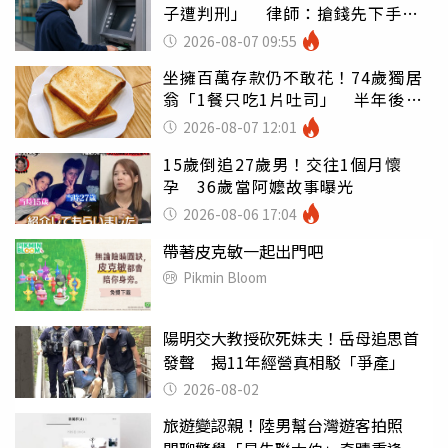
子遭判刑」 律師：搶錢先下手是
罪
2026-08-07 09:55
坐擁百萬存款仍不敢花！74歲獨居
翁「1餐只吃1片吐司」 半年後暴
瘦嚇壞女兒
2026-08-07 12:01
15歲倒追27歲男！交往1個月懷
孕 36歲當阿嬤故事曝光
2026-08-06 17:04
帶著皮克敏一起出門吧
Pikmin Bloom
陽明交大教授砍死妹夫！岳母追思首
發聲 揭11年經營真相駁「爭產」
2026-08-02
旅遊變認親！陸男幫台灣遊客拍照