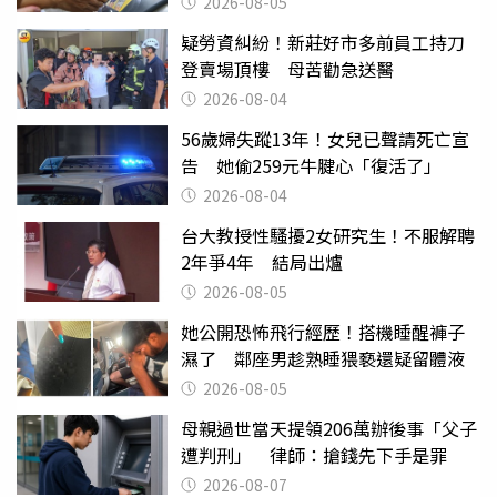
2026-08-05
疑勞資糾紛！新莊好市多前員工持刀
登賣場頂樓 母苦勸急送醫
2026-08-04
56歲婦失蹤13年！女兒已聲請死亡宣
告 她偷259元牛腱心「復活了」
2026-08-04
台大教授性騷擾2女研究生！不服解聘
2年爭4年 結局出爐
2026-08-05
她公開恐怖飛行經歷！搭機睡醒褲子
濕了 鄰座男趁熟睡猥褻還疑留體液
2026-08-05
母親過世當天提領206萬辦後事「父子
遭判刑」 律師：搶錢先下手是罪
2026-08-07