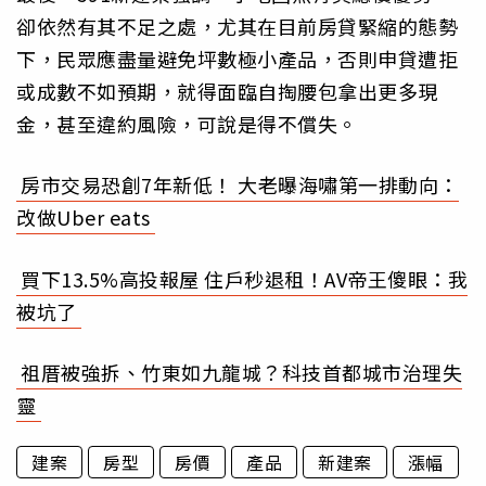
卻依然有其不足之處，尤其在目前房貸緊縮的態勢
下，民眾應盡量避免坪數極小產品，否則申貸遭拒
或成數不如預期，就得面臨自掏腰包拿出更多現
金，甚至違約風險，可說是得不償失。
房市交易恐創7年新低！ 大老曝海嘯第一排動向：
改做Uber eats
買下13.5%高投報屋 住戶秒退租！AV帝王傻眼：我
被坑了
祖厝被強拆、竹東如九龍城？科技首都城市治理失
靈
建案
房型
房價
產品
新建案
漲幅