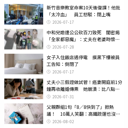
新竹音樂教室命案10天後復課！他批
「太冷血」 員工怒駁：閉上嘴
2026-07-17
中和兒媳遭公公砍百刀致死 閨密揭
「全家都惡魔」：丈夫在老婆時懷孕
摔東西
2026-07-28
女子入住飯店遇停電 摸黑下樓被員
工告知：倒閉了
2026-07-17
丈夫小三假證做試管！癌妻開庭前1分
鐘再收離婚傳票 她崩潰：比八點檔
還扯
2026-07-31
父親群組1句「8／8快到了」掀熱
議！ 10萬人笑翻：高鐵疏運也沒列
父親節
2026-08-02