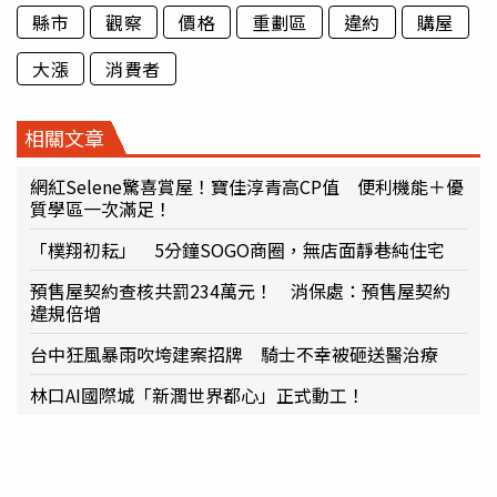
縣市
觀察
價格
重劃區
違約
購屋
大漲
消費者
相關文章
網紅Selene驚喜賞屋！寶佳淳青高CP值 便利機能＋優
質學區一次滿足！
「樸翔初耘」 5分鐘SOGO商圈，無店面靜巷純住宅
預售屋契約查核共罰234萬元！ 消保處：預售屋契約
違規倍增
台中狂風暴雨吹垮建案招牌 騎士不幸被砸送醫治療
林口AI國際城「新潤世界都心」正式動工！