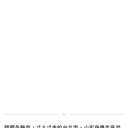
觀察各縣市，寸土寸金的台北市，小宅身價走高並