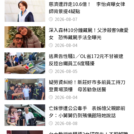
慈濟遭詐走10.6億！ 李怡貞曝女律
師背景提4疑點
2026-08-07
深入森林10分鐘藏屍！父涉殺害9歲愛
女 恐怖藏屍手法全曝光
2026-08-04
逃票告性騷1／OL省172元不甘被逮
反控台鐵員工6度騷擾
2026-08-05
疑勞資糾紛！新莊好市多前員工持刀
登賣場頂樓 母苦勸急送醫
2026-08-04
亡妹慘遭公公毒手 表姊憶父親節前
夕：小舅舅仍到殯儀館陪她說話
2026-08-08