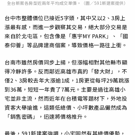
全台新案各房型近兩年平均成交單價。（圖／591新建案提供）
台中市整體價位已接近5字頭，其中又以2、3房上
漲最有感，而進一步觀察其交易，絕大部分交易是
來自於北屯區，包含像是「惠宇MY PARK」、「國
泰仰薈」等品牌建商個案，導致價格一路往上衝。
台南市雖然房價同步上揚，但漲幅相對其他縣市顯
得冷靜許多。反而鄰近高雄市真的「發大財」，不
僅2、3房較去年大漲逾1成，1房更從每坪29萬跳漲
到36萬，短短一年貴了7萬元。主要是過往高雄小
宅並非主流，然而近年在台積電等題材下，外地投
資客大舉搶進，這類低總價、小坪數產品儼然成為
「銷售密碼」，迅速將價格推升。
最後，591新建案強調，小宅固然有其總價優勢，