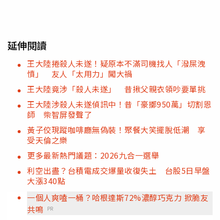
延伸閱讀
王大陸捲殺人未遂！疑原本不滿司機找人「潑屎洩
憤」 友人「太用力」闖大禍
王大陸竟涉「殺人未遂」 昔揪父親衣領吵要單挑
王大陸涉殺人未遂偵訊中！昔「豪擲950萬」切割恩
師 柴智屏發聲了
黃子佼現蹤咖啡廳無偽裝！聚餐大笑擺脫低潮 享
受天倫之樂
更多最新熱門議題：2026九合一選舉
利空出盡？台積電成交爆量收復失土 台股5日早盤
大漲340點
一個人爽嗑一桶？哈根達斯72%濃醇巧克力 掀脆友
共鳴
PR