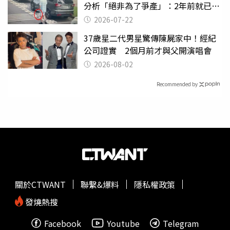
分析「絕非為了爭產」：2年前就已言
行詭異
2026-07-22
37歲星二代男星驚傳陳屍家中！經紀
公司證實 2個月前才與父開演唱會
2026-08-02
Recommended by
關於CTWANT
聯繫&爆料
隱私權政策
發燒熱搜
Facebook
Youtube
Telegram