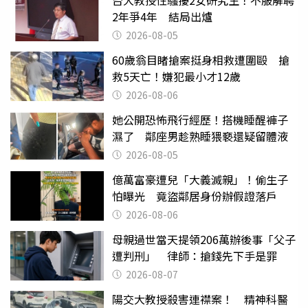
台大教授性騷擾2女研究生！不服解聘
2年爭4年 結局出爐
2026-08-05
60歲翁目睹搶案挺身相救遭圍毆 搶
救5天亡！嫌犯最小才12歲
2026-08-06
她公開恐怖飛行經歷！搭機睡醒褲子
濕了 鄰座男趁熟睡猥褻還疑留體液
2026-08-05
億萬富豪遭兒「大義滅親」！偷生子
怕曝光 竟盜鄰居身份辦假證落戶
2026-08-06
母親過世當天提領206萬辦後事「父子
遭判刑」 律師：搶錢先下手是罪
2026-08-07
陽交大教授殺害連襟案！ 精神科醫