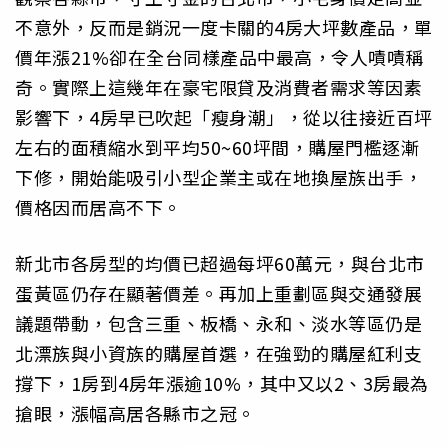
不意外，反而是銷況一度卡關的4房大坪數產品，單
價年漲21%卻在全台同樣產品中最高，令人嘖嘖稱
奇。實際上這幾年在豪宅限貸及消費者需求等因素
影響下，4房早已吹起「瘦身潮」，從以往接近百坪
左右的面積縮水到平均50~60坪間，購屋門檻逐漸
下修，開始能吸引小型企業主或在地換屋族出手，
價格因而居高不下。
新北市各房型的均價已超過每坪60萬元，與台北市
蛋黃區仍存在顯著價差。再加上重劃區與交通發展
議題帶動，包含三重、板橋、永和、淡水等區仍是
北漂族與小資族的購屋首選，在強勁的購屋紅利支
撐下，1房到4房年漲逾10%，其中又以2、3房最為
搶眼，漲幅高居各縣市之冠。