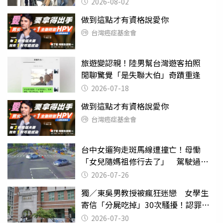
2026-08-02
做到這點才有資格說愛你
台灣癌症基金會
旅遊變認親！陸男幫台灣遊客拍照
閒聊驚覺「是失聯大伯」奇蹟重逢
2026-07-18
做到這點才有資格說愛你
台灣癌症基金會
台中女遛狗走斑馬線遭撞亡！母慟
「女兒隨媽祖修行去了」 駕駛過失
致死判9月
2026-07-26
獨／東吳男教授被瘋狂迷戀 女學生
寄信「分屍吃掉」30次騷擾！認罪免
關
2026-07-30