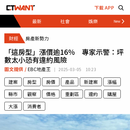
跳至主要內容區塊
下載 APP
最新
社會
娛樂
財經
財經
房產新勢力
「這房型」漲價逾16% 專家示警：坪
數太小恐有違約風險
圖文提供 /
EBC地產王
2025-03-05 10:23
建案
房型
房價
產品
新建案
漲幅
縣市
觀察
價格
重劃區
違約
購屋
大漲
消費者