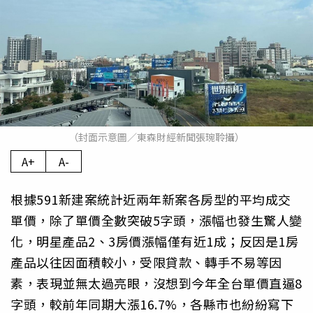
（封面示意圖／東森財經新聞張琬聆攝）
A+
A-
根據591新建案統計近兩年新案各房型的平均成交
單價，除了單價全數突破5字頭，漲幅也發生驚人變
化，明星產品2、3房價漲幅僅有近1成；反因是1房
產品以往因面積較小，受限貸款、轉手不易等因
素，表現並無太過亮眼，沒想到今年全台單價直逼8
字頭，較前年同期大漲16.7%，各縣市也紛紛寫下