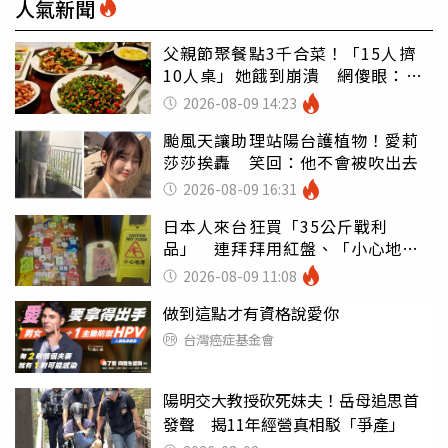
人氣新聞
父親節聚餐點3千合菜！「15人擠
10人桌」她餓到崩潰 網傻眼：讓
店家看笑話
2026-08-09 14:23
颱風天讓助理站陽台護植物！愛莉
莎莎挨轟 笑回：他不會被吹出去
2026-08-09 16:31
日本人來台狂買「35公斤戰利
品」 連拜拜用紅盤、「小心地
滑」告示牌也帶回家
2026-08-09 11:08
做到這點才有資格說愛你
台灣癌症基金會
陽明交大教授砍死妹夫！岳母追思首
發聲 揭11年經營真相駁「爭產」