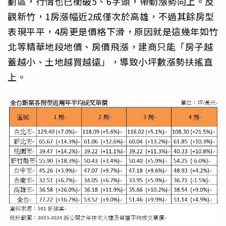
劃區，行情也已衝破5、6字頭，帶動漲勢向上。反
觀新竹，1房漲幅近2成僅次於高雄，不過其餘房型
表現平平，4房更是價格下滑，原因就是這幾年如竹
北等精華地段地價、房價飛漲，建商只能「房子越
蓋越小、土地越買越遠」，導致小坪數漲勢扶搖直
上。